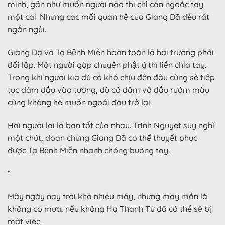
mình, gần như muốn người nào thì chỉ cần ngoắc tay
một cái. Nhưng các mối quan hệ của Giang Dã đều rất
ngắn ngủi.
Giang Dạ và Tạ Bệnh Miễn hoàn toàn là hai trường phái
đối lập. Một người gặp chuyện phật ý thì liền chia tay.
Trong khi người kia dù có khó chịu đến đâu cũng sẽ tiếp
tục đâm đầu vào tường, dù có đâm vỡ đầu rướm màu
cũng không hề muốn ngoái đầu trở lại.
Hai người lại là bạn tốt của nhau. Trình Nguyệt suy nghĩ
một chút, đoán chừng Giang Dã có thể thuyết phục
được Tạ Bệnh Miễn nhanh chóng buông tay.
*
Mấy ngày nay trời khá nhiều mây, nhưng may mắn là
không có mưa, nếu không Hạ Thanh Từ đã có thể sẽ bị
mất việc.