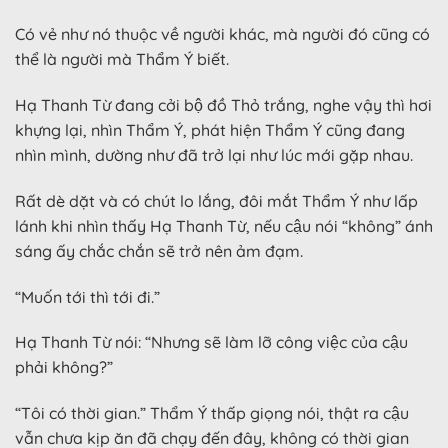
Có vẻ như nó thuộc về người khác, mà người đó cũng có
thể là người mà Thẩm Ý biết.
Hạ Thanh Từ đang cởi bộ đồ Thỏ trắng, nghe vậy thì hơi
khựng lại, nhìn Thẩm Ý, phát hiện Thẩm Ý cũng đang
nhìn mình, dường như đã trở lại như lúc mới gặp nhau.
Rất dè dặt và có chút lo lắng, đôi mắt Thẩm Ý như lấp
lánh khi nhìn thấy Hạ Thanh Từ, nếu cậu nói “không” ánh
sáng ấy chắc chắn sẽ trở nên ảm đạm.
“Muốn tới thì tới đi.”
Hạ Thanh Từ nói: “Nhưng sẽ làm lỡ công việc của cậu
phải không?”
“Tôi có thời gian.” Thẩm Ý thấp giọng nói, thật ra cậu
vẫn chưa kịp ăn đã chạy đến đây, không có thời gian