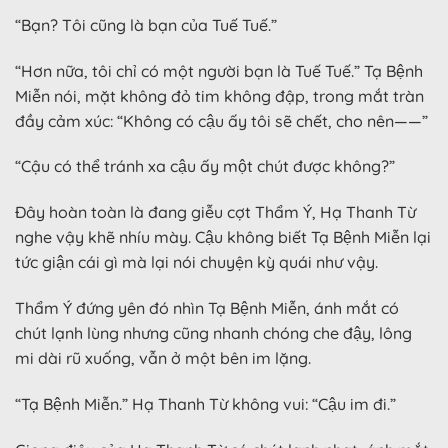
“Bạn? Tôi cũng là bạn của Tuế Tuế.”
“Hơn nữa, tôi chỉ có một người bạn là Tuế Tuế.” Tạ Bệnh
Miễn nói, mặt không đỏ tim không đập, trong mắt tràn
đầy cảm xúc: “Không có cậu ấy tôi sẽ chết, cho nên——”
“Cậu có thể tránh xa cậu ấy một chút được không?”
Đây hoàn toàn là đang giễu cợt Thẩm Ý, Hạ Thanh Từ
nghe vậy khẽ nhíu mày. Cậu không biết Tạ Bệnh Miễn lại
tức giận cái gì mà lại nói chuyện kỳ ​​quái như vậy.
Thẩm Ý đứng yên đó nhìn Tạ Bệnh Miễn, ánh mắt có
chút lạnh lùng nhưng cũng nhanh chóng che đậy, lông
mi dài rũ xuống, vẫn ở một bên im lặng.
“Tạ Bệnh Miễn.” Hạ Thanh Từ không vui: “Cậu im đi.”