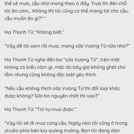
thể sẽ mưa, cậu nhớ mang theo ô đấy. Trưa thì đến chỗ
tôi ăn cơm… Không thì tôi cũng có thể mang tới cho cậu,
cậu muốn ăn gì?” “
Hạ Thanh Từ: “Không biết.”
“Vậy để tôi xem rồi mua, mang sữa Vượng Tử nữa nha?”
Hạ Thanh Từ nghe đến ba “sữa Vương Tử”, trên mặt
không có biểu cảm gì, mặc dù bây giờ không ghét cho
lắm nhưng cũng không đặc biệt yêu thích.
“Nếu cậu không thích sữa Vượng Tử thì đổi loại khác
được không? Sữa bò nguyên chất thì sao?”
Hạ Thanh Từ: “Tôi tự mua được.”
“Vậy tôi sẽ đi mua cùng cậu. Ngày nào tôi cũng ở trong
studio phía bên kia quảng trường. Bọn tôi đang dàn