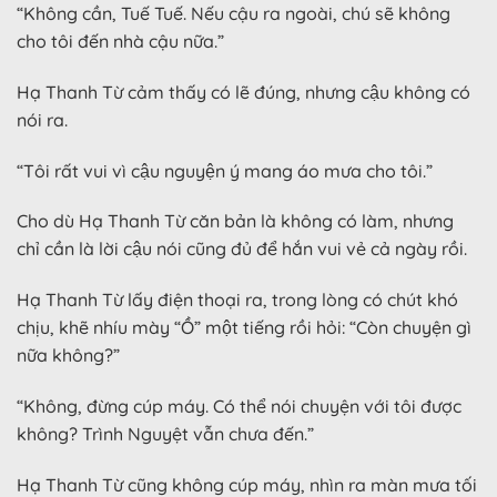
“Không cần, Tuế Tuế. Nếu cậu ra ngoài, chú sẽ không
cho tôi đến nhà cậu nữa.”
Hạ Thanh Từ cảm thấy có lẽ đúng, nhưng cậu không có
nói ra.
“Tôi rất vui vì cậu nguyện ý mang áo mưa cho tôi.”
Cho dù Hạ Thanh Từ căn bản là không có làm, nhưng
chỉ cần là lời cậu nói cũng đủ để hắn vui vẻ cả ngày rồi.
Hạ Thanh Từ lấy điện thoại ra, trong lòng có chút khó
chịu, khẽ nhíu mày “Ồ” một tiếng rồi hỏi: “Còn chuyện gì
nữa không?”
“Không, đừng cúp máy. Có thể nói chuyện với tôi được
không? Trình Nguyệt vẫn chưa đến.”
Hạ Thanh Từ cũng không cúp máy, nhìn ra màn mưa tối