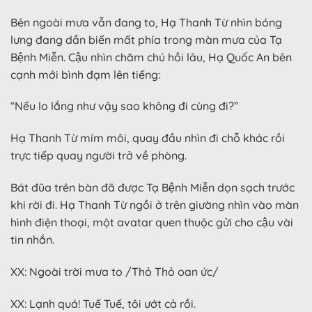
Bên ngoài mưa vẫn đang to, Hạ Thanh Từ nhìn bóng
lưng đang dần biến mất phía trong màn mưa của Tạ
Bệnh Miễn. Cậu nhìn chăm chú hồi lâu, Hạ Quốc An bên
cạnh mới bình đạm lên tiếng:
“Nếu lo lắng như vậy sao không đi cùng đi?”
Hạ Thanh Từ mím môi, quay đầu nhìn đi chỗ khác rồi
trực tiếp quay người trở về phòng.
Bát đũa trên bàn đã được Tạ Bệnh Miễn dọn sạch trước
khi rời đi. Hạ Thanh Từ ngồi ở trên giường nhìn vào màn
hình điện thoại, một avatar quen thuộc gửi cho cậu vài
tin nhắn.
XX: Ngoài trời mưa to /Thỏ Thỏ oan ức/
XX: Lạnh quá! Tuế Tuế, tôi ướt cả rồi.