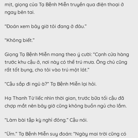
mịt, giọng của Tạ Bệnh Miễn truyền qua điện thoại ở
ngay bên tai.
“Đoán xem bây giờ tôi đang ở đâu.”
“Không biết.”
Giọng Tạ Bệnh Miễn mang theo ý cười: “Cạnh cửa hàng
trước khu cậu ở, nơi này có thể trú mưa. Ông chủ cũng
rất tốt bụng, cho tôi vào trú một lát.”
“Cậu sắp đi ngủ à?” Tạ Bệnh Miễn lại hỏi.
Hạ Thanh Từ liếc nhìn thời gian, trước bữa tối cậu đã
chợp mắt nên bây giờ cũng không buồn ngủ cho lắm.
“Làm bài tập kỳ nghỉ đông.” Cậu nói.
“Ừm.” Tạ Bệnh Miễn suy đoán: “Ngày mai trời cũng có