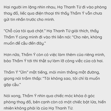
Hai người im lặng nhìn nhau, Hạ Thanh Từ đi vào phòng
thay đồ, liếc qua điện thoại thì thấy Thẩm Ý vẫn chưa
gửi tin nhắn trước cho mình.
“Chỗ của tôi quá chật.” Hạ Thanh Từ giải thích, thấy
Thẩm Ý cùng mình đi vào thì liền nói: “Cho nên, không
muốn để cậu đến đây.”
Hơn nữa, Thẩm Ý còn có việc làm thêm của riêng mình,
bảo Thẩm Ý tới thì thật sự làm lỡ công việc của cả hai.
Thẩm Ý “Ừm” một tiếng, môi mím thẳng một đường,
giọng nói trầm thấp: “Tôi không sao, tôi chỉ là muốn
gặp cậu.”
Nói xong, Thẩm Ý nhìn qua chiếc móc khóa ở góc
phòng thay đồ, bên cạnh còn có một chiếc bật lửa, hiển
nhiên không phải là của Hạ Thanh Từ.