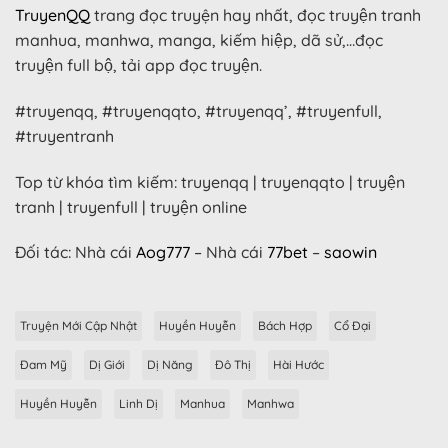
TruyenQQ
trang đọc truyện hay nhất, đọc truyện tranh
manhua, manhwa, manga, kiếm hiệp, dã sử,…đọc
truyện full bộ, tải app đọc truyện.
#truyenqq, #truyenqqto, #truyenqq’, #truyenfull,
#truyentranh
Top từ khóa tìm kiếm: truyenqq | truyenqqto | truyện
tranh | truyenfull | truyện online
Đối tác: Nhà cái
Aog777
– Nhà cái
77bet
–
saowin
Truyện Mới Cập Nhật
Huyền Huyễn
Bách Hợp
Cổ Đại
Đam Mỹ
Dị Giới
Dị Năng
Đô Thị
Hài Hước
Huyền Huyễn
Linh Dị
Manhua
Manhwa