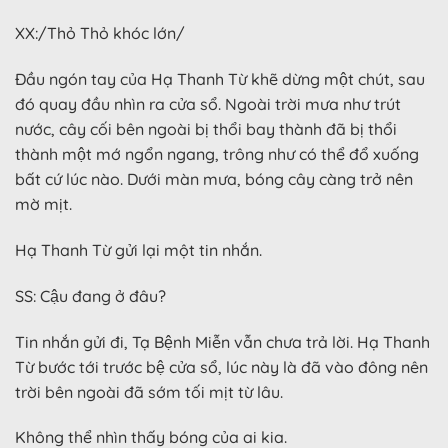
XX:/Thỏ Thỏ khóc lớn/
Đầu ngón tay của Hạ Thanh Từ khẽ dừng một chút, sau
đó quay đầu nhìn ra cửa sổ. Ngoài trời mưa như trút
nước, cây cối bên ngoài bị thổi bay thành đã bị thổi
thành một mớ ngổn ngang, trông như có thể đổ xuống
bất cứ lúc nào. Dưới màn mưa, bóng cây càng trở nên
mờ mịt.
Hạ Thanh Từ gửi lại một tin nhắn.
SS: Cậu đang ở đâu?
Tin nhắn gửi đi, Tạ Bệnh Miễn vẫn chưa trả lời. Hạ Thanh
Từ bước tới trước bệ cửa sổ, lúc này là đã vào đông nên
trời bên ngoài đã sớm tối mịt từ lâu.
Không thể nhìn thấy bóng của ai kia.