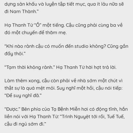
dựng sân khấu và luyện tập tiết mục, qua ít lâu nữa sẽ
đi Nam Thành.”
Hạ Thanh Từ “Ồ” một tiếng. Cậu cũng phải cùng ba về
đó một chuyến để thăm mẹ.
“Khi nào rảnh cậu có muốn đến studio không? Cũng gần
đấy thôi.”
“Tạm thời không rảnh.” Hạ Thanh Từ hời hợt trả lời.
Làm thêm xong, cậu còn phải về nhà sớm một chút vì
thật sự là quá mệt mỏi. Suy nghĩ một hồi, cậu nói tiếp:
“Để suy nghĩ đã.”
“Được.” Bên phía của Tạ Bệnh Miễn hơi có động tĩnh, hắn
liền nói với Hạ Thanh Từ: “Trình Nguyệt tới rồi, Tuế Tuế,
cậu đi ngủ sớm đi.”