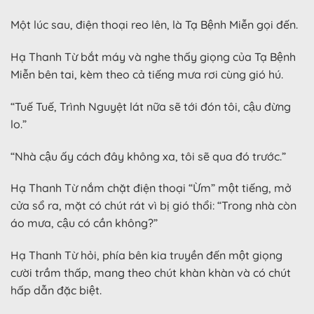
Một lúc sau, điện thoại reo lên, là Tạ Bệnh Miễn gọi đến.
Hạ Thanh Từ bắt máy và nghe thấy giọng của Tạ Bệnh
Miễn bên tai, kèm theo cả tiếng mưa rơi cùng gió hú.
“Tuế Tuế, Trình Nguyệt lát nữa sẽ tới đón tôi, cậu đừng
lo.”
“Nhà cậu ấy cách đây không xa, tôi sẽ qua đó trước.”
Hạ Thanh Từ nắm chặt điện thoại “Ừm” một tiếng, mở
cửa sổ ra, mặt có chút rát vì bị gió thổi: “Trong nhà còn
áo mưa, cậu có cần không?”
Hạ Thanh Từ hỏi, phía bên kia truyền đến một giọng
cười trầm thấp, mang theo chút khàn khàn và có chút
hấp dẫn đặc biệt.