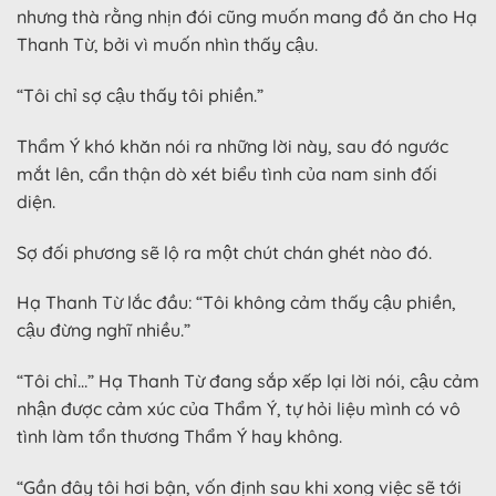
nhưng thà rằng nhịn đói cũng muốn mang đồ ăn cho Hạ
Thanh Từ, bởi vì muốn nhìn thấy cậu.
“Tôi chỉ sợ cậu thấy tôi phiền.”
Thẩm Ý khó khăn nói ra những lời này, sau đó ngước
mắt lên, cẩn thận dò xét biểu tình của nam sinh đối
diện.
Sợ đối phương sẽ lộ ra một chút chán ghét nào đó.
Hạ Thanh Từ lắc đầu: “Tôi không cảm thấy cậu phiền,
cậu đừng nghĩ nhiều.”
“Tôi chỉ…” Hạ Thanh Từ đang sắp xếp lại lời nói, cậu cảm
nhận được cảm xúc của Thẩm Ý, tự hỏi liệu mình có vô
tình làm tổn thương Thẩm Ý hay không.
“Gần đây tôi hơi bận, vốn định sau khi xong việc sẽ tới