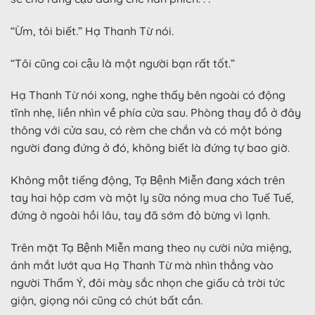
“Ừm, tôi biết.” Hạ Thanh Từ nói.
“Tôi cũng coi cậu là một người bạn rất tốt.”
Hạ Thanh Từ nói xong, nghe thấy bên ngoài có động
tĩnh nhẹ, liền nhìn về phía cửa sau. Phòng thay đồ ở đây
thông với cửa sau, có rèm che chắn và có một bóng
người đang đứng ở đó, không biết là đứng tự bao giờ.
Không một tiếng động, Tạ Bệnh Miễn đang xách trên
tay hai hộp cơm và một ly sữa nóng mua cho Tuế Tuế,
đứng ở ngoài hồi lâu, tay đã sớm đỏ bừng vì lạnh.
Trên mặt Tạ Bệnh Miễn mang theo nụ cười nửa miệng,
ánh mắt lướt qua Hạ Thanh Từ mà nhìn thẳng vào
người Thẩm Ý, đôi mày sắc nhọn che giấu cả trời tức
giận, giọng nói cũng có chút bất cần.