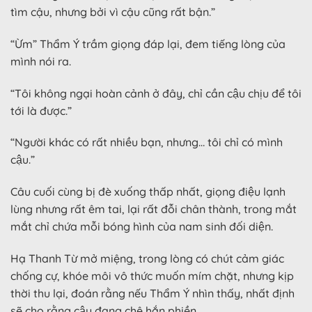
tìm cậu, nhưng bởi vì cậu cũng rất bận.”
“Ừm” Thẩm Ý trầm giọng đáp lại, đem tiếng lòng của
mình nói ra.
“Tôi không ngại hoàn cảnh ở đây, chỉ cần cậu chịu để tôi
tới là được.”
“Người khác có rất nhiều bạn, nhưng… tôi chỉ có mình
cậu.”
Câu cuối cùng bị đè xuống thấp nhất, giọng điệu lạnh
lùng nhưng rất êm tai, lại rất đỗi chân thành, trong mắt
mắt chỉ chứa mỗi bóng hình của nam sinh đối diện.
Hạ Thanh Từ mở miệng, trong lòng có chút cảm giác
chống cự, khóe môi vô thức muốn mím chặt, nhưng kịp
thời thu lại, đoán rằng nếu Thẩm Ý nhìn thấy, nhất định
sẽ cho rằng cậu đang chê hắn phiền. . .