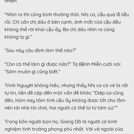
nhiên.
“Nhìn ra thì cũng bình thường thôi. Nhị ca, cậu quá lộ liễu
rồi. Chỉ cần chị dâu ở bên cạnh, ánh mắt của cậu đều
không thể rời khỏi cậu ấy. Ba chị dâu nhìn ra cũng
không lạ gì.”
“Sau này cậu định làm thế nào?”
“Còn có thể làm gì được nữa?” Tạ Bệnh Miễn cười nói:
“Sớm muộn gì cũng biết.”
Trình Nguyệt không hiểu, nhưng thấy Nhị ca có vẻ là rất
tự tin, liền đề cập đến một vấn đề khác: “Diệp ca cũng
đến, hôm nay tâm tình cậu ấy không được tốt cho lắm
nên tới nhà tôi chơi, hai người có thể từ từ tâm sự.””
Trong bốn người bọn họ, Giang Dã là người có kinh
nghiệm tình trường phong phú nhất. Với vẻ ngoài của