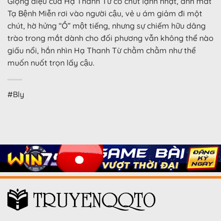
Giọng điệu của Hạ Thanh Từ có chút lạnh nhạt, ánh mắt
Tạ Bệnh Miễn rơi vào người cậu, vẻ u ám giảm đi một
chút, hờ hửng “Ồ” một tiếng, nhưng sự chiếm hữu dâng
trào trong mắt dành cho đối phương vẫn không thể nào
giấu nổi, hắn nhìn Hạ Thanh Từ chằm chằm như thể
muốn nuốt trọn lấy cậu.
#Bly