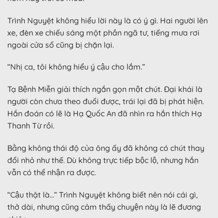
Trình Nguyệt không hiểu lời này là có ý gì. Hai người lên
xe, đèn xe chiếu sáng một phần ngã tư, tiếng mưa rơi
ngoài cửa sổ cũng bị chặn lại.
“Nhị ca, tôi không hiểu ý cậu cho lắm.”
Tạ Bệnh Miễn giải thích ngắn gọn một chút. Đại khái là
người còn chưa theo đuổi được, trái lại đã bị phát hiện.
Hắn đoán có lẽ là Hạ Quốc An đã nhìn ra hắn thích Hạ
Thanh Từ rồi.
Bằng không thái độ của ông ấy đã không có chút thay
đổi nhỏ như thế. Dù không trực tiếp bộc lộ, nhưng hắn
vẫn có thể nhận ra được.
“Cậu thật là…” Trình Nguyệt không biết nên nói cái gì,
thở dài, nhưng cũng cảm thấy chuyện này là lẽ đương