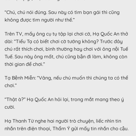
“Chú, chú nói đúng. Sau này có tìm bạn gái thì cũng
không được tìm người như thế.”
Trên TV, mấy ông cụ tụ tập lại chơi cờ, Hạ Quốc An thở
dài: “Tiểu Tạ có biết chơi cờ tướng không? Trước đây
chú rất thích chơi, bình thường hay chơi với ông nội Tuế
Tuế. Sau này ông mất, chú cũng bận đi làm, không còn
thời gian để chơi.”
Tạ Bệnh Miễn: “Vâng, nếu chú muốn thì chúng ta có thể
chơi.”
“Thật à?” Hạ Quốc An hỏi lại, trong mắt mang theo ý
cười.
Hạ Thanh Từ nghe hai người trò chuyện, liếc nhìn tin
nhắn trên điện thoại, Thẩm Ý gửi mấy tin nhắn cho cậu.