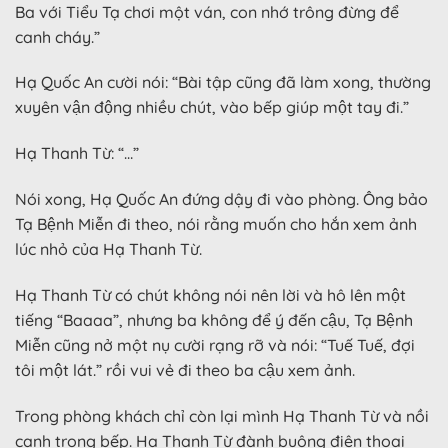
Ba với Tiểu Tạ chơi một ván, con nhớ trông đừng để
canh cháy.”
Hạ Quốc An cười nói: “Bài tập cũng đã làm xong, thường
xuyên vận động nhiều chút, vào bếp giúp một tay đi.”
Hạ Thanh Từ: “…”
Nói xong, Hạ Quốc An đứng dậy đi vào phòng. Ông bảo
Tạ Bệnh Miễn đi theo, nói rằng muốn cho hắn xem ảnh
lúc nhỏ của Hạ Thanh Từ.
Hạ Thanh Từ có chút không nói nên lời và hô lên một
tiếng “Baaaa”, nhưng ba không để ý đến cậu, Tạ Bệnh
Miễn cũng nở một nụ cười rạng rỡ và nói: “Tuế Tuế, đợi
tôi một lát.” rồi vui vẻ đi theo ba cậu xem ảnh.
Trong phòng khách chỉ còn lại mình Hạ Thanh Từ và nồi
canh trong bếp. Hạ Thanh Từ đành buông điện thoại