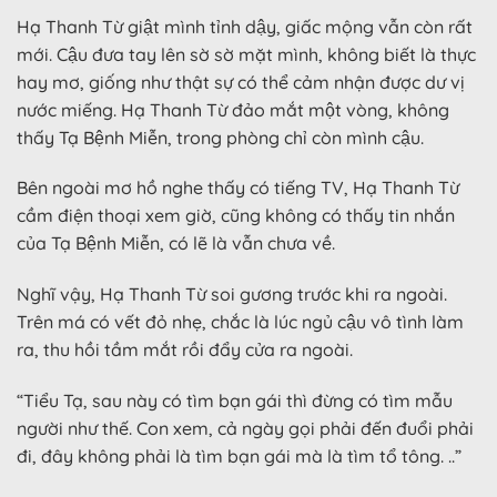
Hạ Thanh Từ giật mình tỉnh dậy, giấc mộng vẫn còn rất
mới. Cậu đưa tay lên sờ sờ mặt mình, không biết là thực
hay mơ, giống như thật sự có thể cảm nhận được dư vị
nước miếng. Hạ Thanh Từ đảo mắt một vòng, không
thấy Tạ Bệnh Miễn, trong phòng chỉ còn mình cậu.
Bên ngoài mơ hồ nghe thấy có tiếng TV, Hạ Thanh Từ
cầm điện thoại xem giờ, cũng không có thấy tin nhắn
của Tạ Bệnh Miễn, có lẽ là vẫn chưa về.
Nghĩ vậy, Hạ Thanh Từ soi gương trước khi ra ngoài.
Trên má có vết đỏ nhẹ, chắc là lúc ngủ cậu vô tình làm
ra, thu hồi tầm mắt rồi đẩy cửa ra ngoài.
“Tiểu Tạ, sau này có tìm bạn gái thì đừng có tìm mẫu
người như thế. Con xem, cả ngày gọi phải đến đuổi phải
đi, đây không phải là tìm bạn gái mà là tìm tổ tông. ..”