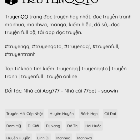
TruyenQQ
trang đọc truyện hay nhất, đọc truyện tranh
manhua, manhwa, manga, kiếm hiệp, dã sử,…đọc
truyện full bộ, tải app đọc truyện.
#truyenqq, #truyenqqto, #truyenqq’, #truyenfull,
#truyentranh
Top từ khóa tìm kiếm: truyenqq | truyenqqto | truyện
tranh | truyenfull | truyện online
Đối tác: Nhà cái
Aog777
– Nhà cái
77bet
–
saowin
Truyện Mới Cập Nhật
Huyền Huyễn
Bách Hợp
Cổ Đại
Đam Mỹ
Dị Giới
Dị Năng
Đô Thị
Hài Hước
Huyền Huyễn
Linh Dị
Manhua
Manhwa