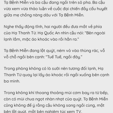
Tạ Bệnh Miễn và ba cậu đang ngồi trên sô pha. Ba cậu
vừa xem vừa thảo luận về cuộc đại chiến đầy cẩu huyết
giữa mẹ chồng nàng dâu với Tạ Bệnh Miễn.
Nghe thấy động tĩnh, hai người đều đưa mắt về phía
của Hạ Thanh Từ. Hạ Quốc An nhìn cậu nói: “Bên ngoài
lạnh lắm, mặc áo khoác vào rồi hẳn ra.”
Tạ Bệnh Miễn đang lột quýt, ném vỏ vào thùng rác, vỗ
vỗ chỗ ngồi bên cạnh: “Tuế Tuế, ngồi đây.”
Trong phòng không có lò sưởi nên tương đối lạnh, Hạ
Thanh Từ quay lại lấy áo khoác rồi ngồi xuống bên cạnh
ba mình.
Trong không khí thoang thoảng mùi cơm bay ra từ bếp,
còn có mùi chua ngọt nhàn nhạt của quýt. Tạ Bệnh Miễn
cũng không để ý rằng cậu không sang ngồi cùng, một
bên lột quýt, một bên nghiêm túc xem TV.