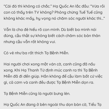
“Cái đó thì không có chắc.” Hạ Quốc An lắc đầu: “Vừa rồi
con có thấy trên TV không? Phỏng chừng Tuế Tuế cũng
không khác mấy, hy vọng nó chăm sóc người khác thì…”
Vẫn là cha đẻ hiểu rõ con mình. Dù biết ba mình nói
đúng, cậu thật sự không biết cách chăm sóc bản thân
nhưng cậu vẫn rất không vui.
Có vẻ như ba rất thích Tạ Bệnh Miễn.
Hai người chơi xong một ván cờ, canh cũng đã nấu
xong. Khi Hạ Thanh Từ định múc canh ra thì Tạ Bệnh
Miễn đã đi đến giúp. Hắn không để cậu làm bất cứ việc
gì, cả cơm và canh đều được Tạ Bệnh Miễn dọn ra.
Tạ Bệnh Miễn cũng là người bưng lên.
Hạ Quốc An đang ở bên ngoài thu dọn bàn cờ, Tiểu Tạ