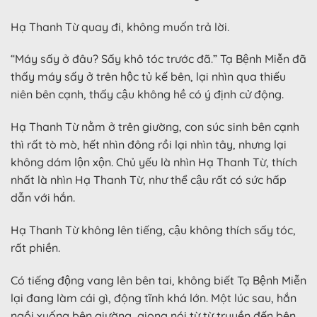
Hạ Thanh Từ quay đi, không muốn trả lời.
“Máy sấy ở đâu? Sấy khô tóc trước đã.” Tạ Bệnh Miễn đã
thấy máy sấy ở trên hộc tủ kế bên, lại nhìn qua thiếu
niên bên cạnh, thấy cậu không hề có ý định cử động.
Hạ Thanh Từ nằm ở trên giường, con súc sinh bên cạnh
thì rất tò mò, hết nhìn đông rồi lại nhìn tây, nhưng lại
không dám lộn xộn. Chủ yếu là nhìn Hạ Thanh Từ, thích
nhất là nhìn Hạ Thanh Từ, như thể cậu rất có sức hấp
dẫn với hắn.
Hạ Thanh Từ không lên tiếng, cậu không thích sấy tóc,
rất phiền.
Có tiếng động vang lên bên tai, không biết Tạ Bệnh Miễn
lại đang làm cái gì, động tĩnh khá lớn. Một lúc sau, hắn
ngồi xuống bên giường, giọng nói từ từ truyền đến bên