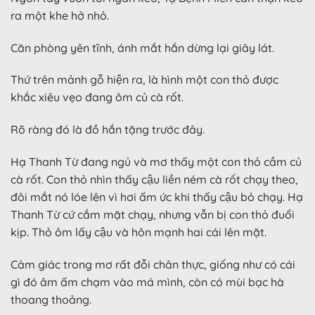
ra một khe hở nhỏ.
Căn phòng yên tĩnh, ánh mắt hắn dừng lại giây lát.
Thứ trên mảnh gỗ hiện ra, là hình một con thỏ được
khắc xiêu vẹo đang ôm củ cà rốt.
Rõ ràng đó là đồ hắn tặng trước đây.
Hạ Thanh Từ đang ngủ và mơ thấy một con thỏ cầm củ
cà rốt. Con thỏ nhìn thấy cậu liền ném cà rốt chạy theo,
đôi mắt nó lóe lên vì hơi ấm ức khi thấy cậu bỏ chạy. Hạ
Thanh Từ cứ cắm mặt chạy, nhưng vẫn bị con thỏ đuổi
kịp. Thỏ ôm lấy cậu và hôn mạnh hai cái lên mặt.
Cảm giác trong mơ rất đỗi chân thực, giống như có cái
gì đó âm ấm chạm vào má mình, còn có mùi bạc hà
thoang thoảng.