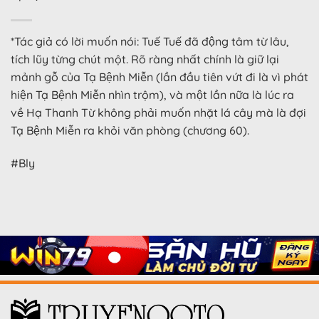
*Tác giả có lời muốn nói: Tuế Tuế đã động tâm từ lâu,
tích lũy từng chút một. Rõ ràng nhất chính là giữ lại
mảnh gỗ của Tạ Bệnh Miễn (lần đầu tiên vứt đi là vì phát
hiện Tạ Bệnh Miễn nhìn trộm), và một lần nữa là lúc ra
về Hạ Thanh Từ không phải muốn nhặt lá cây mà là đợi
Tạ Bệnh Miễn ra khỏi văn phòng (chương 60).
#Bly