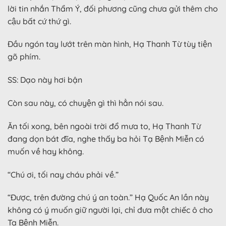
lời tin nhắn Thẩm Ý, đối phương cũng chưa gửi thêm cho
cậu bất cứ thứ gì.
Đầu ngón tay lướt trên màn hình, Hạ Thanh Từ tùy tiện
gõ phím.
SS: Dạo này hơi bận
Còn sau này, có chuyện gì thì hẳn nói sau.
Ăn tối xong, bên ngoài trời đổ mưa to, Hạ Thanh Từ
đang dọn bát đĩa, nghe thấy ba hỏi Tạ Bệnh Miễn có
muốn về hay không.
“Chú ơi, tối nay cháu phải về.”
“Được, trên đường chú ý an toàn.” Hạ Quốc An lần này
không có ý muốn giữ người lại, chỉ đưa một chiếc ô cho
Tạ Bệnh Miễn.