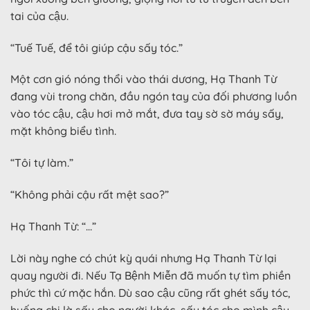
tai của cậu.
“Tuế Tuế, để tôi giúp cậu sấy tóc.”
Một cơn gió nóng thổi vào thái dương, Hạ Thanh Từ
đang vùi trong chăn, đầu ngón tay của đối phương luồn
vào tóc cậu, cậu hơi mở mắt, đưa tay sờ sờ máy sấy,
mặt không biểu tình.
“Tôi tự làm.”
“Không phải cậu rất mệt sao?”
Hạ Thanh Từ: “…”
Lời này nghe có chút kỳ quái nhưng Hạ Thanh Từ lại
quay người đi. Nếu Tạ Bệnh Miễn đã muốn tự tìm phiền
phức thì cứ mặc hắn. Dù sao cậu cũng rất ghét sấy tóc,
huống chi là sấy cho người khác, sấy tóc cho mình cậu