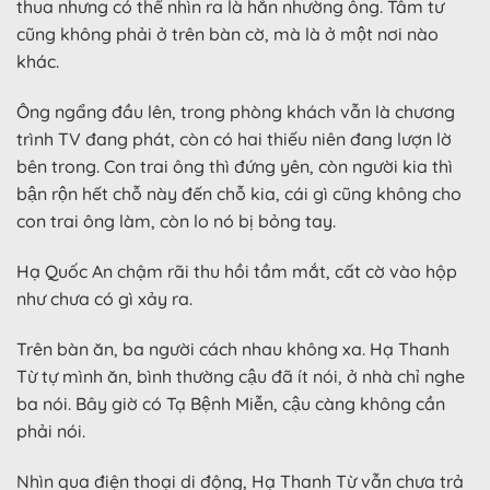
thua nhưng có thể nhìn ra là hắn nhường ông. Tâm tư
cũng không phải ở trên bàn cờ, mà là ở một nơi nào
khác.
Ông ngẩng đầu lên, trong phòng khách vẫn là chương
trình TV đang phát, còn có hai thiếu niên đang lượn lờ
bên trong. Con trai ông thì đứng yên, còn người kia thì
bận rộn hết chỗ này đến chỗ kia, cái gì cũng không cho
con trai ông làm, còn lo nó bị bỏng tay.
Hạ Quốc An chậm rãi thu hồi tầm mắt, cất cờ vào hộp
như chưa có gì xảy ra.
Trên bàn ăn, ba người cách nhau không xa. Hạ Thanh
Từ tự mình ăn, bình thường cậu đã ít nói, ở nhà chỉ nghe
ba nói. Bây giờ có Tạ Bệnh Miễn, cậu càng không cần
phải nói.
Nhìn qua điện thoại di động, Hạ Thanh Từ vẫn chưa trả