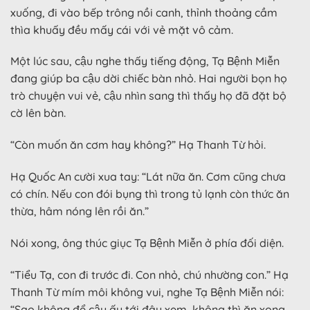
xuống, đi vào bếp trông nồi canh, thỉnh thoảng cầm
thìa khuấy đều mấy cái với vẻ mặt vô cảm.
Một lúc sau, cậu nghe thấy tiếng động, Tạ Bệnh Miễn
đang giúp ba cậu dời chiếc bàn nhỏ. Hai người bọn họ
trò chuyện vui vẻ, cậu nhìn sang thì thấy họ đã đặt bộ
cờ lên bàn.
“Còn muốn ăn cơm hay không?” Hạ Thanh Từ hỏi.
Hạ Quốc An cười xua tay: “Lát nữa ăn. Cơm cũng chưa
có chín. Nếu con đói bụng thì trong tủ lạnh còn thức ăn
thừa, hâm nóng lên rồi ăn.”
Nói xong, ông thúc giục Tạ Bệnh Miễn ở phía đối diện.
“Tiểu Tạ, con đi trước đi. Con nhỏ, chú nhường con.” Hạ
Thanh Từ mím môi không vui, nghe Tạ Bệnh Miễn nói:
“Sao không để cậu ấy tới đây xem, không thì ăn xong