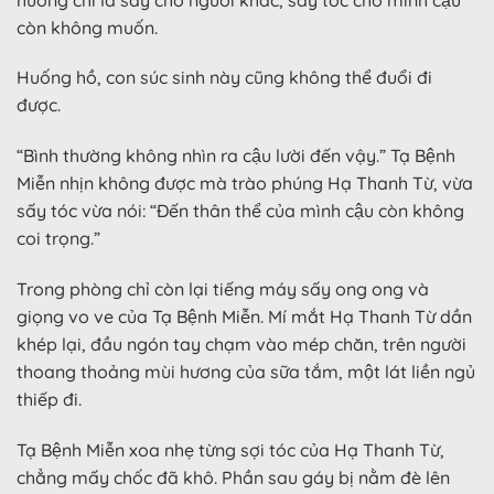
còn không muốn.
Huống hồ, con súc sinh này cũng không thể đuổi đi
được.
“Bình thường không nhìn ra cậu lười đến vậy.” Tạ Bệnh
Miễn nhịn không được mà trào phúng Hạ Thanh Từ, vừa
sấy tóc vừa nói: “Đến thân thể của mình cậu còn không
coi trọng.”
Trong phòng chỉ còn lại tiếng máy sấy ong ong và
giọng vo ve của Tạ Bệnh Miễn. Mí mắt Hạ Thanh Từ dần
khép lại, đầu ngón tay chạm vào mép chăn, trên người
thoang thoảng mùi hương của sữa tắm, một lát liền ngủ
thiếp đi.
Tạ Bệnh Miễn xoa nhẹ từng sợi tóc của Hạ Thanh Từ,
chẳng mấy chốc đã khô. Phần sau gáy bị nằm đè lên