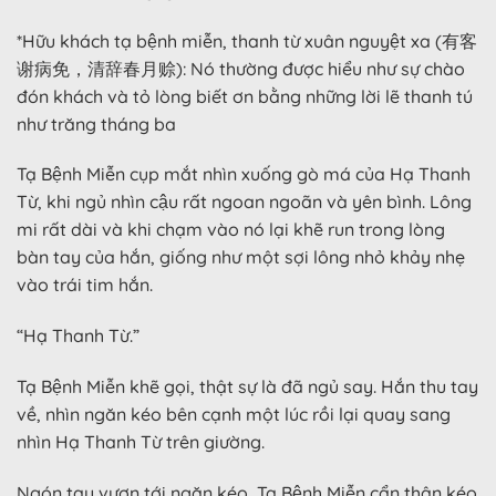
*Hữu khách tạ bệnh miễn, thanh từ xuân nguyệt xa (有客
谢病免，清辞春月赊): Nó thường được hiểu như sự chào
đón khách và tỏ lòng biết ơn bằng những lời lẽ thanh tú
như trăng tháng ba
Tạ Bệnh Miễn cụp mắt nhìn xuống gò má của Hạ Thanh
Từ, khi ngủ nhìn cậu rất ngoan ngoãn và yên bình. Lông
mi rất dài và khi chạm vào nó lại khẽ run trong lòng
bàn tay của hắn, giống như một sợi lông nhỏ khảy nhẹ
vào trái tim hắn.
“Hạ Thanh Từ.”
Tạ Bệnh Miễn khẽ gọi, thật sự là đã ngủ say. Hắn thu tay
về, nhìn ngăn kéo bên cạnh một lúc rồi lại quay sang
nhìn Hạ Thanh Từ trên giường.
Ngón tay vươn tới ngăn kéo, Tạ Bệnh Miễn cẩn thận kéo