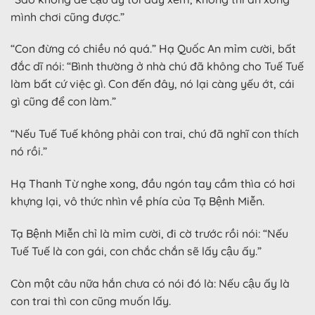
mình chơi cũng được.”
“Con đừng có chiều nó quá.” Hạ Quốc An mỉm cười, bất
đắc dĩ nói: “Bình thường ở nhà chú đã không cho Tuế Tuế
làm bất cứ việc gì. Con đến đây, nó lại càng yếu ớt, cái
gì cũng để con làm.”
“Nếu Tuế Tuế không phải con trai, chú đã nghĩ con thích
nó rồi.”
Hạ Thanh Từ nghe xong, đầu ngón tay cầm thìa có hơi
khựng lại, vô thức nhìn về phía của Tạ Bệnh Miễn.
Tạ Bệnh Miễn chỉ là mỉm cười, đi cờ trước rồi nói: “Nếu
Tuế Tuế là con gái, con chắc chắn sẽ lấy cậu ấy.”
Còn một câu nữa hắn chưa có nói đó là: Nếu cậu ấy là
con trai thì con cũng muốn lấy.