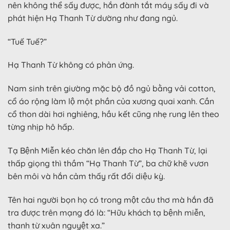
nên không thể sấy được, hắn đành tắt máy sấy đi và
phát hiện Hạ Thanh Từ dường như đang ngủ.
“Tuế Tuế?”
Hạ Thanh Từ không có phản ứng.
Nam sinh trên giường mặc bộ đồ ngủ bằng vải cotton,
cổ áo rộng làm lộ một phần của xương quai xanh. Cần
cổ thon dài hơi nghiêng, hầu kết cũng nhẹ rung lên theo
từng nhịp hô hấp.
Tạ Bệnh Miễn kéo chăn lên đắp cho Hạ Thanh Từ, lại
thấp giọng thì thầm “Hạ Thanh Từ”, ba chữ khẽ vươn
bên môi và hắn cảm thấy rất đổi diệu kỳ.
Tên hai người bọn họ có trong một câu thơ mà hắn đã
tra được trên mạng đó là: “Hữu khách tạ bệnh miễn,
thanh từ xuân nguyệt xa.”