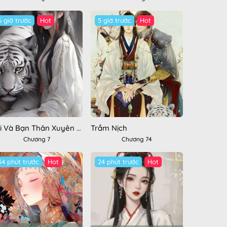
6 giờ trước
Hot
5 giờ trước
Hot
Tôi Và Bạn Thân Xuyên Không Đến Tộc Nhân Thú
Trầm Nịch
Chương 7
Chương 74
34 phút trước
Hot
24 phút trước
Hot