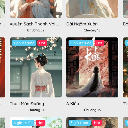
Vân Chi Vũ: Tuế Hy Viễn Chủy
Xuyên Sách Thành Vai Ác, Làm Phản Diện Thật Vui
Đài Ngắm Xuân
Bả
Chương 52
Chương 18
1 phút trước
Hot
5 phút trước
Hot
àm Người Không Nên Quá Hiểu Chuyện
Thục Mãn Đường
A Kiều
Tì
Chương 11
Chương 13
6 giờ trước
Hot
6 giờ trước
Hot