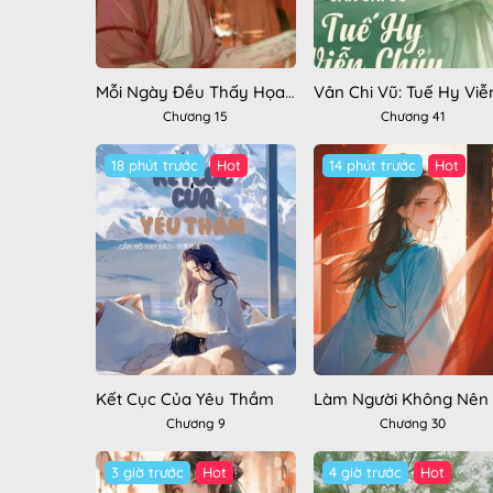
Mỗi Ngày Đều Thấy Họa Sĩ Vẽ Đông Cung Đồ
Chương 15
Chương 41
18 phút trước
Hot
14 phút trước
Hot
Kết Cục Của Yêu Thầm
L
Chương 9
Chương 30
3 giờ trước
Hot
4 giờ trước
Hot