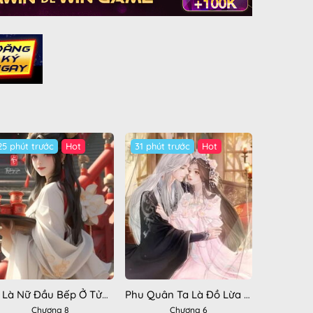
25 phút trước
Hot
31 phút trước
Hot
Ta Là Nữ Đầu Bếp Ở Tửu Lâu
Phu Quân Ta Là Đồ Lừa Đảo
Chương 8
Chương 6