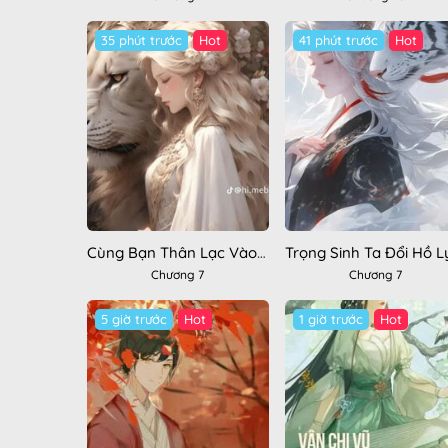
35 phút trước
Hot
41 phút trước
Hot
Cùng Bạn Thân Lạc Vào Bộ Lạc Thú Nhân
Chương 7
Chương 7
5 giờ trước
Hot
1 giờ trước
Hot