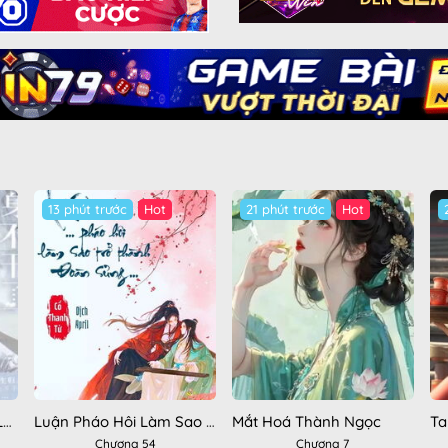
13 phút trước
Hot
21 phút trước
Hot
Bệnh Mỹ Nhân Không Làm Thế Thân
Luận Pháo Hôi Làm Sao Trở Thành Đoàn Sủng
Mắt Hoá Thành Ngọc
Chương 54
Chương 7