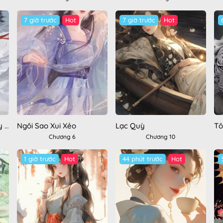
7 giờ trước
Hot
7 giờ trước
Hot
Trọng Sinh Ta Đổi Hồ Ly Lấy Bạch Hổ
Ngôi Sao Xui Xẻo
Lạc Quỳ
Chương 6
Chương 10
1 giờ trước
Hot
44 phút trước
Hot