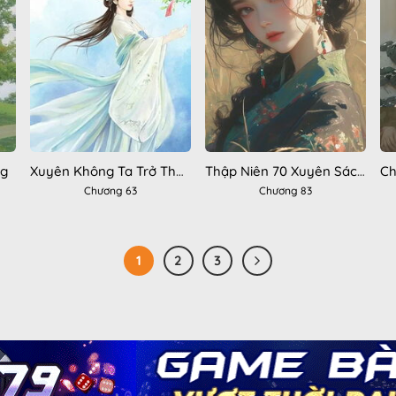
ng
Xuyên Không Ta Trở Thành Sủng Thê Của Quyền Thần
Thập Niên 70 Xuyên Sách Thành Vợ Của Phản Diện
Ch
Chương 63
Chương 83
1
2
3