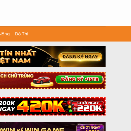
 Năng
Đô Thị