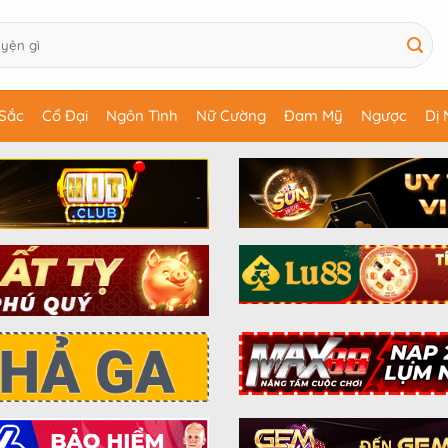
Sắc
Cổ Đại
Ngôn Tình
Nữ Cường
Đam Mỹ
Ngược
Dị