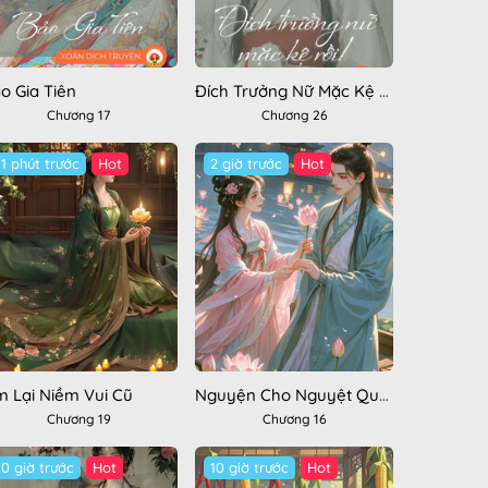
o Gia Tiên
Đích Trưởng Nữ Mặc Kệ Rồi!
Chương 17
Chương 26
11 phút trước
Hot
2 giờ trước
Hot
m Lại Niềm Vui Cũ
Nguyện Cho Nguyệt Quang Soi Đường Quân Tử
Chương 19
Chương 16
10 giờ trước
Hot
10 giờ trước
Hot