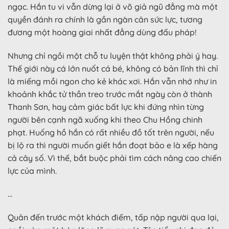
ngạc. Hắn tu vi vẫn dừng lại ở võ giả ngũ đẳng mà một
quyền đánh ra chính là gần ngàn cân sức lực, tương
đương một hoàng giai nhất đẳng dùng đấu pháp!
Nhưng chỉ ngồi một chỗ tu luyện thật không phải ý hay.
Thế giới này cá lớn nuốt cá bé, không có bản lĩnh thì chỉ
là miếng mồi ngon cho kẻ khác xơi. Hắn vẫn nhớ như in
khoảnh khắc tử thần treo trước mắt ngày còn ở thành
Thanh Sơn, hay cảm giác bất lực khi đứng nhìn từng
người bên cạnh ngã xuống khi theo Chu Hồng chinh
phạt. Huống hồ hắn có rất nhiều đồ tốt trên người, nếu
bị lộ ra thì người muốn giết hắn đoạt bảo e là xếp hàng
cả cây số. Vì thế, bắt buộc phải tìm cách nâng cao chiến
lực của mình.
…
Quân đến trước một khách điếm, tấp nập người qua lại,