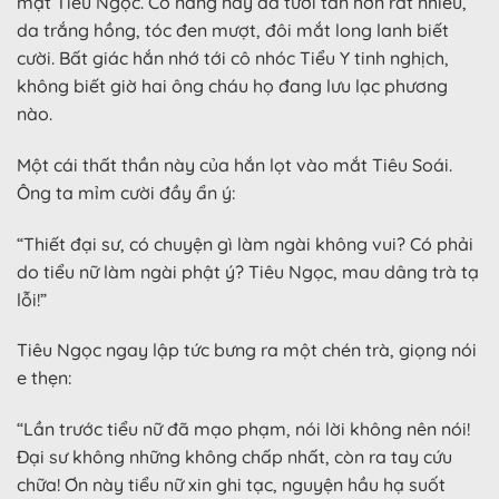
mặt Tiêu Ngọc. Cô nàng này đã tươi tắn hơn rất nhiều,
da trắng hồng, tóc đen mượt, đôi mắt long lanh biết
cười. Bất giác hắn nhớ tới cô nhóc Tiểu Y tinh nghịch,
không biết giờ hai ông cháu họ đang lưu lạc phương
nào.
Một cái thất thần này của hắn lọt vào mắt Tiêu Soái.
Ông ta mỉm cười đầy ẩn ý:
“Thiết đại sư, có chuyện gì làm ngài không vui? Có phải
do tiểu nữ làm ngài phật ý? Tiêu Ngọc, mau dâng trà tạ
lỗi!”
Tiêu Ngọc ngay lập tức bưng ra một chén trà, giọng nói
e thẹn:
“Lần trước tiểu nữ đã mạo phạm, nói lời không nên nói!
Đại sư không những không chấp nhất, còn ra tay cứu
chữa! Ơn này tiểu nữ xin ghi tạc, nguyện hầu hạ suốt