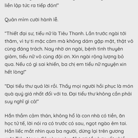
liền lập tức ra tiếp đón!”
Quân mỉm cười hành lễ.
“Thiết đại sư, tiểu nữ là Tiêu Thanh. Lần trước ngài tới
thăm, vì tự ti mặc cảm mà không dám gặp mặt, thật vô
cùng đáng trách. Nay nhờ ơn ngài, bệnh tình thuyên
giảm, tiểu nữ vô cùng đội ơn. Xin ngài rộng lượng bỏ
qua. Nếu có gì sai khiến, ba chị em tiểu nữ nguyện xin
hết lòng!”
“Đại tiểu thư quá lời rồi. Thấy mọi người hồi phục là món
quà quý giá nhất đối với ta. Đại tiểu thư không cần phải
suy nghĩ gì cả!”
Hắn thầm cảm thán, không hổ là con nhà có tiền, ăn
học tử tế, lời nói ra có trước có sau, ngọt ngào êm tai.
Hắn liếc mắt nhìn qua ba người, dừng lại trên gương