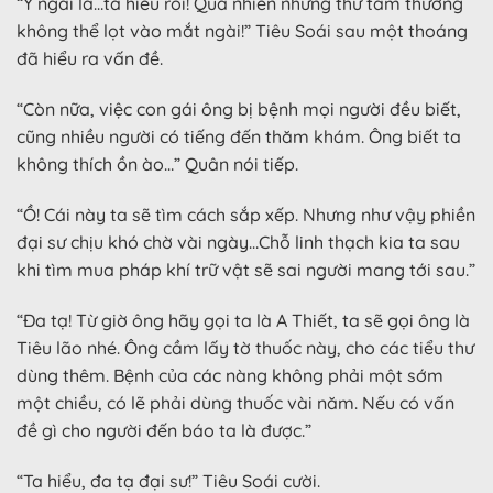
“Ý ngài là…ta hiểu rồi! Quả nhiên những thứ tầm thường
không thể lọt vào mắt ngài!” Tiêu Soái sau một thoáng
đã hiểu ra vấn đề.
“Còn nữa, việc con gái ông bị bệnh mọi người đều biết,
cũng nhiều người có tiếng đến thăm khám. Ông biết ta
không thích ồn ào…” Quân nói tiếp.
“Ồ! Cái này ta sẽ tìm cách sắp xếp. Nhưng như vậy phiền
đại sư chịu khó chờ vài ngày…Chỗ linh thạch kia ta sau
khi tìm mua pháp khí trữ vật sẽ sai người mang tới sau.”
“Đa tạ! Từ giờ ông hãy gọi ta là A Thiết, ta sẽ gọi ông là
Tiêu lão nhé. Ông cầm lấy tờ thuốc này, cho các tiểu thư
dùng thêm. Bệnh của các nàng không phải một sớm
một chiều, có lẽ phải dùng thuốc vài năm. Nếu có vấn
đề gì cho người đến báo ta là được.”
“Ta hiểu, đa tạ đại sư!” Tiêu Soái cười.