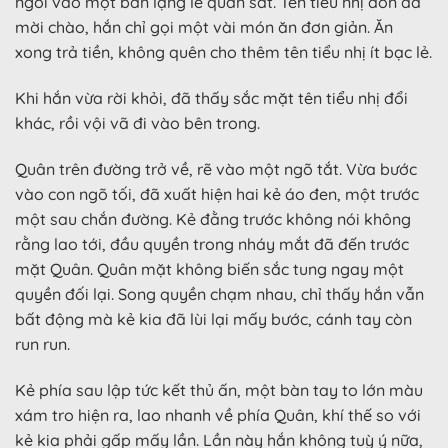
ngồi vào một bàn lặng lẽ quan sát. Tên tiểu nhị đon đả
mời chào, hắn chỉ gọi một vài món ăn đơn giản. Ăn
xong trả tiền, không quên cho thêm tên tiểu nhị ít bạc lẻ.
Khi hắn vừa rời khỏi, đã thấy sắc mặt tên tiểu nhị đổi
khác, rồi vội vã đi vào bên trong.
Quân trên đường trở về, rẽ vào một ngõ tắt. Vừa bước
vào con ngõ tối, đã xuất hiện hai kẻ áo đen, một trước
một sau chắn đường. Kẻ đằng trước không nói không
rằng lao tới, đầu quyền trong nháy mắt đã đến trước
mặt Quân. Quân mặt không biến sắc tung ngay một
quyền đối lại. Song quyền chạm nhau, chỉ thấy hắn vẫn
bất động mà kẻ kia đã lùi lại mấy bước, cánh tay còn
run run.
Kẻ phía sau lập tức kết thủ ấn, một bàn tay to lớn màu
xám tro hiện ra, lao nhanh về phía Quân, khí thế so với
kẻ kia phải gấp mấy lần. Lần này hắn không tuỳ ý nữa,