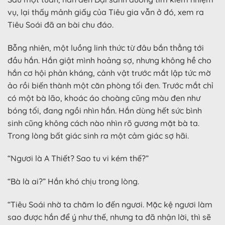
vụ, lại thấy mảnh giấy của Tiêu gia vẫn ở đó, xem ra
Tiêu Soái đã an bài chu đáo.
Bỗng nhiên, một luồng linh thức từ đâu bắn thẳng tới
đầu hắn. Hắn giật mình hoảng sợ, nhưng không hề cho
hắn cơ hội phản kháng, cảnh vật trước mắt lập tức mờ
ảo rồi biến thành một căn phòng tối đen. Trước mắt chỉ
có một bà lão, khoác áo choàng cũng màu đen như
bóng tối, đang ngồi nhìn hắn. Hắn dùng hết sức bình
sinh cũng không cách nào nhìn rõ gương mặt bà ta.
Trong lòng bất giác sinh ra một cảm giác sợ hãi.
“Ngươi là A Thiết? Sao tu vi kém thế?”
“Bà là ai?” Hắn khó chịu trong lòng.
“Tiêu Soái nhờ ta chăm lo đến ngươi. Mặc kệ ngươi làm
sao được hắn để ý như thế, nhưng ta đã nhận lời, thì sẽ