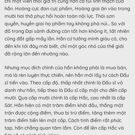
chỉ một viên thôi giá trị cũng hơn cả túi linh thạch của
hắn. Hoàng cực đan cực phẩm, Hoàng giai ăn vào trong
mười hơi thở phục hồi hoàn toàn nội lực. Thôi sơn
quyền, huyền giai hạ phẩm tay không phá núi… So với
đồ trong Đại sảnh đường còn tốt hơn không ít, tất nhiên
cũng đắt gấp mấy lần. Hắn cứ tưởng mình giàu có, cho
đến khi tới đây mới biết, chỉ một góc nhỏ của thế giới
đã rộng lớn đến nhường nào.
Nhưng mục đích chính của hắn không phải là mua bán,
mà là rèn luyện thực chiến, nên hắn mới lấy tư cách Đấu
sĩ tiến vào. Theo cấp độ, thấp nhất chính là Đấu sĩ vô
danh như hắn, tiếp theo là Đấu sĩ cấp một cho đến cấp
mười. Qua cấp mười chính là cấp Hắc, cao nhất là cấp
Sát. Hắn hiện có một trăm điểm khởi đầu, thắng một
trận được cộng điểm, thua bị trừ điểm, tăng thêm một
trăm điểm tiến lên một cấp. Cách tính điểm rất phức
tạp, hắn chẳng quan tâm lắm. Còn để lên cấp Hắc và