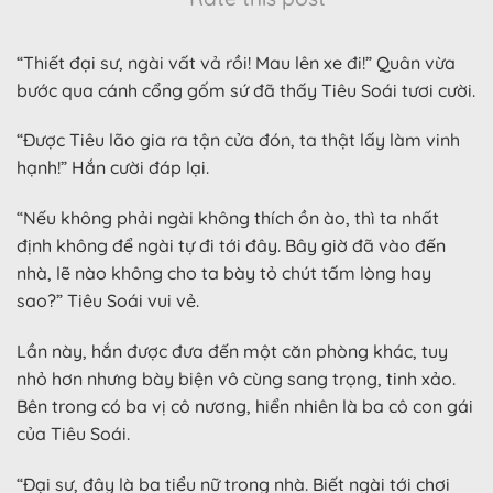
“Thiết đại sư, ngài vất vả rồi! Mau lên xe đi!” Quân vừa
bước qua cánh cổng gốm sứ đã thấy Tiêu Soái tươi cười.
“Được Tiêu lão gia ra tận cửa đón, ta thật lấy làm vinh
hạnh!” Hắn cười đáp lại.
“Nếu không phải ngài không thích ồn ào, thì ta nhất
định không để ngài tự đi tới đây. Bây giờ đã vào đến
nhà, lẽ nào không cho ta bày tỏ chút tấm lòng hay
sao?” Tiêu Soái vui vẻ.
Lần này, hắn được đưa đến một căn phòng khác, tuy
nhỏ hơn nhưng bày biện vô cùng sang trọng, tinh xảo.
Bên trong có ba vị cô nương, hiển nhiên là ba cô con gái
của Tiêu Soái.
“Đại sư, đây là ba tiểu nữ trong nhà. Biết ngài tới chơi