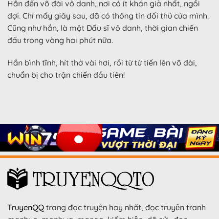
Hắn đến võ đài vô danh, nơi có ít khán giả nhất, ngồi
đợi. Chỉ mấy giây sau, đã có thông tin đối thủ của mình.
Cũng như hắn, là một Đấu sĩ vô danh, thời gian chiến
đấu trong vòng hai phút nữa.
Hắn bình tĩnh, hít thở vài hơi, rồi từ từ tiến lên võ đài,
chuẩn bị cho trận chiến đầu tiên!
TruyenQQ
trang đọc truyện hay nhất, đọc truyện tranh