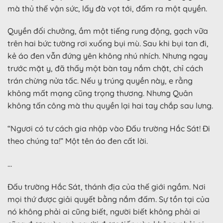
mà thủ thế vận sức, lấy đà vọt tới, đấm ra một quyền.
Quyền đối chưởng, ầm một tiếng rung động, gạch vữa
trên hai bức tường rơi xuống bụi mù. Sau khi bụi tan đi,
kẻ áo đen vẫn đứng yên không nhú nhích. Nhưng ngay
trước mặt y, đã thấy một bàn tay nắm chặt, chỉ cách
trán chừng nửa tấc. Nếu y trúng quyền này, e rằng
không mất mạng cũng trọng thương. Nhưng Quân
không tấn công mà thu quyền lại hai tay chắp sau lưng.
“Ngươi có tư cách gia nhập vào Đấu trường Hắc Sát! Đi
theo chúng ta!” Một tên áo đen cất lời.
…
Đấu trường Hắc Sát, thánh địa của thế giới ngầm. Nơi
mọi thứ được giải quyết bằng nắm đấm. Sự tồn tại của
nó không phải ai cũng biết, người biết không phải ai