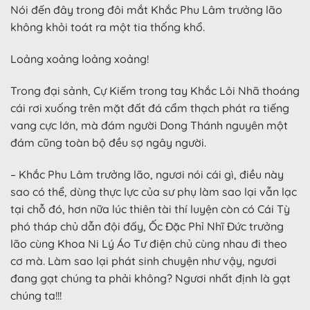
Nói đến đây trong đôi mắt Khắc Phu Lâm trưởng lão
không khỏi toát ra một tia thống khổ.
Loảng xoảng loảng xoảng!
Trong đại sảnh, Cự Kiếm trong tay Khắc Lôi Nhã thoáng
cái rơi xuống trên mặt đất đá cẩm thạch phát ra tiếng
vang cực lớn, mà đám người Dong Thánh nguyên một
đám cũng toàn bộ đều sợ ngây người.
– Khắc Phu Lâm trưởng lão, ngươi nói cái gì, điều này
sao có thể, dùng thực lực của sư phụ làm sao lại vẫn lạc
tại chỗ đó, hơn nữa lúc thiên tài thí luyện còn có Cái Tỳ
phó tháp chủ dẫn đội đấy, Ốc Đặc Phỉ Nhĩ Đức trưởng
lão cùng Khoa Ni Lý Áo Tư điện chủ cùng nhau đi theo
cơ mà. Làm sao lại phát sinh chuyện như vậy, ngươi
đang gạt chúng ta phải không? Ngươi nhất định là gạt
chúng ta!!!