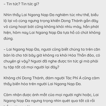
– Tin tức? Tin tức gì?
Nhìn thấy Lai Ngang Nạp Đa nghiêm túc như thế, biểu
lộ lại vô cùng ngưng trọng khiến Dong Thánh gần đây
vô cùng hoạt bát cũng không khỏi nhíu mày, hắn phát
hiện, hôm nay Lai Ngang Nạp Đa tựa hồ có chút không
đúng.
– Lai Ngang Nạp Đa, ngươi cũng biết chúng ta trên căn
bản là cho tới bây giờ không ra khỏi Hóa Thần đảo, có
chuyện gì vậy? Ngươi đã nghe được tin tức gì mà phải
tụ tập tất cả mọi người lại đây?
Không chỉ Dong Thánh, đám người Tác Phỉ Á cũng cảm
thấy biến hóa trên người Lai Ngang Nạp Đa.
Cảm nhận được ánh mắt của mọi người nghi hoặc, Lai
Ngang Nạp Đa ngưng trọng nhìn quét qua tất cả rồi