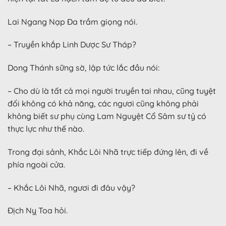
Lai Ngang Nạp Đa trầm giọng nói.
– Truyền khắp Linh Dược Sư Tháp?
Dong Thánh sững sờ, lập tức lắc đầu nói:
– Cho dù là tất cả mọi người truyền tai nhau, cũng tuyệt
đối không có khả năng, các ngươi cũng không phải
không biết sư phụ cùng Lam Nguyệt Cổ Sâm sư tỷ có
thực lực như thế nào.
Trong đại sảnh, Khắc Lôi Nhã trực tiếp đứng lên, đi về
phía ngoài cửa.
– Khắc Lôi Nhã, ngươi đi đâu vậy?
Địch Nỵ Toa hỏi.