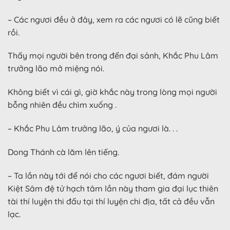
– Các ngươi đều ở đây, xem ra các ngươi có lẽ cũng biết
rồi.
Thấy mọi người bên trong đến đại sảnh, Khắc Phu Lâm
trưởng lão mở miệng nói.
Không biết vì cái gì, giờ khắc này trong lòng mọi người
bỗng nhiên đều chìm xuống .
– Khắc Phu Lâm trưởng lão, ý của ngươi là. . .
Dong Thánh cà lăm lên tiếng.
– Ta lần này tới để nói cho các ngươi biết, đám người
Kiệt Sâm đệ tử hạch tâm lần này tham gia đại lục thiên
tài thí luyện thi đấu tại thí luyện chi địa, tất cả đều vẫn
lạc.