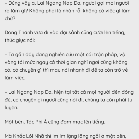
– Đúng vậy a, Lai Ngang Nạp Đa, ngươi gọi mọi người
ra làm gì? Không phải là nhàn rỗi không có việc gì làm
chứ?
Dong Thánh vừa đi vào đại sảnh cũng cười lên tiếng,
thúc giục nói:
– Ta gần đây đang nghiên cứu một cái trận pháp, vội
vàng tới mức ngay cả thời gian nghỉ ngơi cũng không
có, có chuyện gì thì mau nói nhanh đi để ta còn trở về
làm việc.
– Lai Ngang Nạp Đa, hiện tại tất cả mọi người đến đông
đủ, có chuyện gì ngươi cũng nói đi, chúng ta còn phải tu
luyện.
Một bên, Tác Phỉ Á cũng đạm mạc lên tiếng.
Mà Khắc Lôi Nhã thì im im lặng lặng ngồi ở một bên,