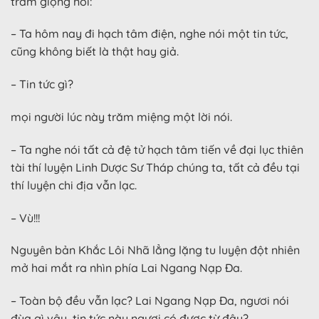
trầm giọng nói:
– Ta hôm nay đi hạch tâm điện, nghe nói một tin tức,
cũng không biết là thật hay giả.
– Tin tức gì?
mọi người lúc này trăm miệng một lời nói.
– Ta nghe nói tất cả đệ tử hạch tâm tiến về đại lục thiên
tài thí luyện Linh Dược Sư Tháp chúng ta, tất cả đều tại
thí luyện chi địa vẫn lạc.
– Vù!!!
Nguyên bản Khắc Lôi Nhã lẳng lặng tu luyện đột nhiên
mở hai mắt ra nhìn phía Lai Ngang Nạp Đa.
– Toàn bộ đều vẫn lạc? Lai Ngang Nạp Đa, ngươi nói
đùa gì vậy, tin tức này ngươi có được từ đâu?