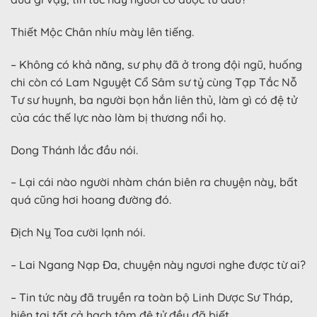
Thiết Mộc Chân nhíu mày lên tiếng.
– Không có khả năng, sư phụ đã ở trong đội ngũ, huống
chi còn có Lam Nguyệt Cổ Sâm sư tỷ cùng Tạp Tắc Nỗ
Tư sư huynh, ba người bọn hắn liên thủ, làm gì có đệ tử
của các thế lực nào làm bị thương nổi họ.
Dong Thánh lắc đầu nói.
– Lại cái nào người nhàm chán biên ra chuyện này, bất
quá cũng hơi hoang đường đó.
Địch Nỵ Toa cười lạnh nói.
– Lai Ngang Nạp Đa, chuyện này ngươi nghe được từ ai?
– Tin tức này đã truyền ra toàn bộ Linh Dược Sư Tháp,
hiện tại tất cả hạch tâm đệ tử đều đã biết.