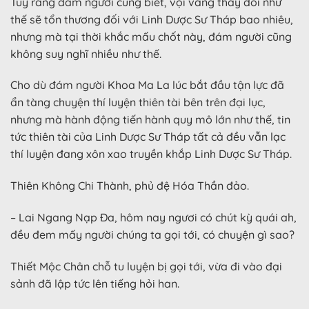
Tuy rằng đám người cũng biết, vội vàng thay đổi như
thế sẽ tổn thương đối với Linh Dược Sư Tháp bao nhiêu,
nhưng mà tại thời khắc mấu chốt này, đám người cũng
không suy nghĩ nhiều như thế.
Cho dù đám người Khoa Ma La lúc bắt đầu tận lực đã
ẩn tàng chuyện thí luyện thiên tài bên trên đại lục,
nhưng mà hành động tiến hành quy mô lớn như thế, tin
tức thiên tài của Linh Dược Sư Tháp tất cả đều vẫn lạc
thí luyện đang xôn xao truyền khắp Linh Dược Sư Tháp.
Thiên Không Chi Thành, phủ đệ Hóa Thần đảo.
– Lai Ngang Nạp Đa, hôm nay ngươi có chút kỳ quái ah,
đều đem mấy người chúng ta gọi tới, có chuyện gì sao?
Thiết Mộc Chân chỗ tu luyện bị gọi tới, vừa đi vào đại
sảnh đã lập tức lên tiếng hỏi han.