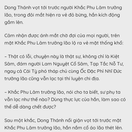
Dong Thánh vọt tới trước người Khắc Phu Lâm trưởng
lão, trong đôi mắt hiện ra vẻ đỏ bừng, hắn kích động
gầm lên.
Cảm nhận được ánh mắt chờ đợi của mọi người, trên
mặt Khắc Phu Lâm trưởng lão lộ ra vẻ mặt thống khổ:
– Thật có lỗi, chuyện này là thật sự, không chỉ là Kiệt
Sâm, đám người Lam Nguyệt Cổ Sâm, Tạp Tắc Nỗ Tư,
ngay cả Cái Tỳ phó tháp chủ cùng Ốc Đặc Phỉ Nhĩ Đức
trưởng lão cũng vẫn lạc tại thí luyện chi địa.
– Khắc Phu Lâm trưởng lão, nói cho ta biết, sư phụ ta
vẫn lạc như thế nào? Dùng thực lực của hắn, làm sao có
thể dễ dàng chết được?
Sau một khắc, Dong Thánh nổi giận vọt tới trước mặt
Khắc Phu Lâm trưởng lão, hắn nắm cổ áo lão thét lên.