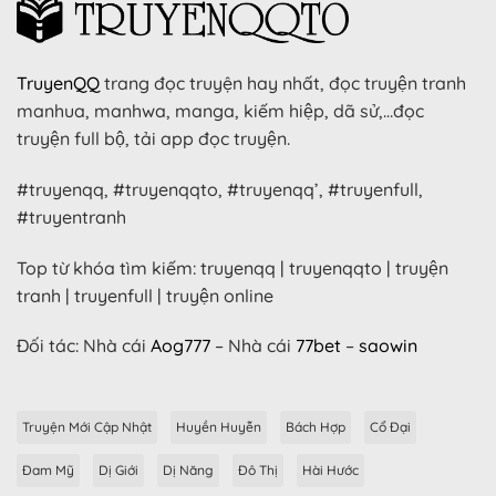
TruyenQQ
trang đọc truyện hay nhất, đọc truyện tranh
manhua, manhwa, manga, kiếm hiệp, dã sử,…đọc
truyện full bộ, tải app đọc truyện.
#truyenqq, #truyenqqto, #truyenqq’, #truyenfull,
#truyentranh
Top từ khóa tìm kiếm: truyenqq | truyenqqto | truyện
tranh | truyenfull | truyện online
Đối tác: Nhà cái
Aog777
– Nhà cái
77bet
–
saowin
Truyện Mới Cập Nhật
Huyền Huyễn
Bách Hợp
Cổ Đại
Đam Mỹ
Dị Giới
Dị Năng
Đô Thị
Hài Hước