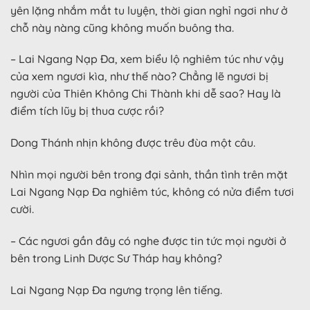
yên lặng nhắm mắt tu luyện, thời gian nghỉ ngơi như ở
chỗ này nàng cũng không muốn buông tha.
– Lai Ngang Nạp Đa, xem biểu lộ nghiêm túc như vậy
của xem ngươi kìa, như thế nào? Chẳng lẽ ngươi bị
người của Thiên Không Chi Thành khi dễ sao? Hay là
điểm tích lũy bị thua cược rồi?
Dong Thánh nhịn không được trêu đùa một câu.
Nhìn mọi người bên trong đại sảnh, thần tình trên mặt
Lai Ngang Nạp Đa nghiêm túc, không có nửa điểm tươi
cười.
– Các ngươi gần đây có nghe được tin tức mọi người ở
bên trong Linh Dược Sư Tháp hay không?
Lai Ngang Nạp Đa ngưng trọng lên tiếng.