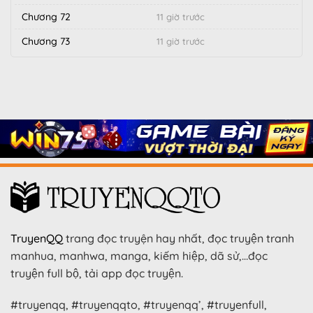
Chương 72
11 giờ trước
Chương 73
11 giờ trước
TruyenQQ
trang đọc truyện hay nhất, đọc truyện tranh
manhua, manhwa, manga, kiếm hiệp, dã sử,…đọc
truyện full bộ, tải app đọc truyện.
#truyenqq, #truyenqqto, #truyenqq’, #truyenfull,