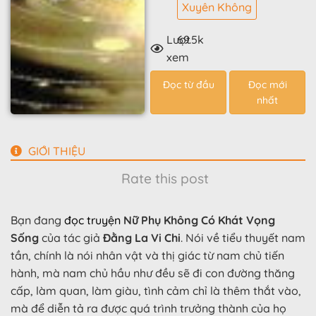
Xuyên Không
Lượt
69.5k
xem
Đọc từ đầu
Đọc mới
nhất
GIỚI THIỆU
Rate this post
Bạn đang
đọc truyện
Nữ Phụ Không Có Khát Vọng
Sống
của tác giả
Đằng La Vi Chi
. Nói về tiểu thuyết nam
tần, chính là nói nhân vật và thị giác từ nam chủ tiến
hành, mà nam chủ hầu như đều sẽ đi con đường thăng
cấp, làm quan, làm giàu, tình cảm chỉ là thêm thắt vào,
mà để diễn tả ra được quá trình trưởng thành của họ