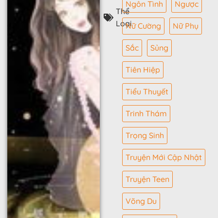
Ngôn Tình
Ngược
Thể
Loại
Nữ Cường
Nữ Phụ
Sắc
Sủng
Tiên Hiệp
Tiểu Thuyết
Trinh Thám
Trọng Sinh
Truyện Mới Cập Nhật
Truyện Teen
Võng Du