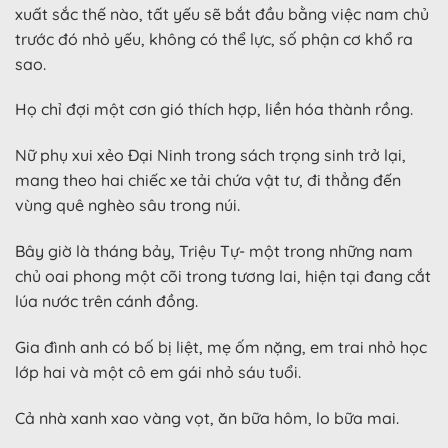
xuất sắc thế nào, tất yếu sẽ bắt đầu bằng việc nam chủ
trước đó nhỏ yếu, không có thể lực, số phận cơ khổ ra
sao.
Họ chỉ đợi một cơn gió thích hợp, liền hóa thành rồng.
Nữ phụ xui xẻo Đại Ninh trong sách trọng sinh trở lại,
mang theo hai chiếc xe tải chứa vật tư, đi thẳng đến
vùng quê nghèo sâu trong núi.
Bây giờ là tháng bảy, Triệu Tự- một trong những nam
chủ oai phong một cõi trong tương lai, hiện tại đang cắt
lúa nước trên cánh đồng.
Gia đình anh có bố bị liệt, mẹ ốm nặng, em trai nhỏ học
lớp hai và một cô em gái nhỏ sáu tuổi.
Cả nhà xanh xao vàng vọt, ăn bữa hôm, lo bữa mai.