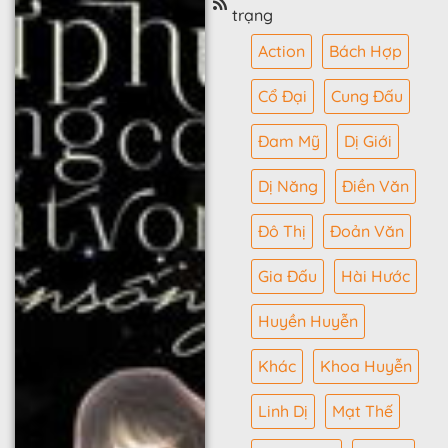
trạng
Action
Bách Hợp
Cổ Đại
Cung Đấu
Đam Mỹ
Dị Giới
Dị Năng
Điền Văn
Đô Thị
Đoản Văn
Gia Đấu
Hài Hước
Huyền Huyễn
Khác
Khoa Huyễn
Linh Dị
Mạt Thế