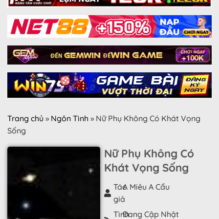
Trang chủ
»
Ngôn Tình
»
Nữ Phụ Không Có Khát Vọng
Sống
Nữ Phụ Không Có
Khát Vọng Sống
Tác
A Miêu A Cẩu
giả
Tình
Đang Cập Nhật