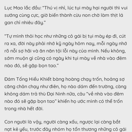
Lục Mao lắc đầu: “Thú vị nhỉ, lúc tụi mày hại người thì vui
sướng cùng cực, giờ biến thành cừu non chờ làm thịt lá
gan chỉ nhiêu đây.”
“Tự mình thôi học như những cô gái bị tụi mày ép đi, cút
ra xa, đời này phải nhớ kỹ ngày hôm nay, mỗi ngày nhớ
rõ nỗi sợ hãi và ăn năn tội lỗi này của mình. Nếu không,
sớm muộn gì cũng có ngày khi tụi mày về nhà vào đêm
nào đó, sẽ gặp bọn tao.”
Đám Tống Hiểu Khiết bàng hoàng chạy trốn, hoảng sợ
căng chân chạy như điên, họ nào dám đến trường, càng
không dám trả thù Đại Ninh nữa, câu “về nhà vào đêm
nào đó sẽ gặp bọn tao” khiến họ ước mình có thể trốn
trong nhà hết đời.
Con người là vậy, người càng xấu, ngược lại càng bắt
nạt kẻ yếu, trước đây nhóm họ tổn thương những cô gái