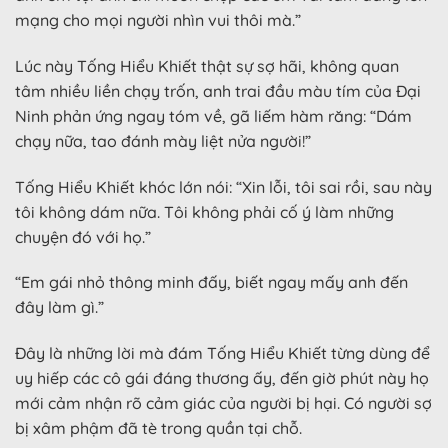
mạng cho mọi người nhìn vui thôi mà.”
Lúc này Tống Hiểu Khiết thật sự sợ hãi, không quan
tâm nhiều liền chạy trốn, anh trai đầu màu tím của Đại
Ninh phản ứng ngay tóm về, gã liếm hàm răng: “Dám
chạy nữa, tao đánh mày liệt nửa người!”
Tống Hiểu Khiết khóc lớn nói: “Xin lỗi, tôi sai rồi, sau này
tôi không dám nữa. Tôi không phải cố ý làm những
chuyện đó với họ.”
“Em gái nhỏ thông minh đấy, biết ngay mấy anh đến
đây làm gì.”
Đây là những lời mà đám Tống Hiểu Khiết từng dùng để
uy hiếp các cô gái đáng thương ấy, đến giờ phút này họ
mới cảm nhận rõ cảm giác của người bị hại. Có người sợ
bị xâm phậm đã tè trong quần tại chỗ.