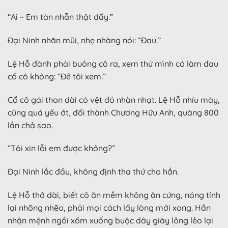
“Ai ~ Em tàn nhẫn thật đấy.”
Đại Ninh nhăn mũi, nhẹ nhàng nói: “Đau.”
Lệ Hỗ đành phải buông cô ra, xem thử mình có làm đau
cổ cô không: “Để tôi xem.”
Cổ cô gái thon dài có vệt đỏ nhàn nhạt. Lệ Hỗ nhíu mày,
cũng quá yếu ớt, đổi thành Chương Hữu Anh, quàng 800
lần chả sao.
“Tôi xin lỗi em được không?”
Đại Ninh lắc đầu, không định tha thứ cho hắn.
Lệ Hỗ thở dài, biết cô ăn mềm không ăn cứng, nóng tính
lại nhõng nhẽo, phải mọi cách lấy lòng mới xong. Hắn
nhận mệnh ngồi xổm xuống buộc dây giày lỏng lẻo lại