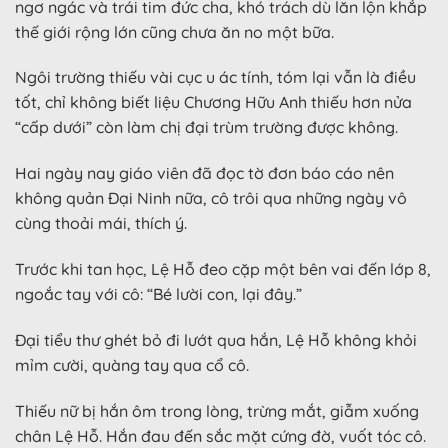
ngơ ngác và trái tim đức cha, khó trách dù lăn lộn khắp
thế giới rộng lớn cũng chưa ăn no một bữa.
Ngôi trường thiếu vài cục u ác tính, tóm lại vẫn là điều
tốt, chỉ không biết liệu Chương Hữu Anh thiếu hơn nửa
“cấp dưới” còn làm chị đại trùm trường được không.
Hai ngày nay giáo viên đã đọc tờ đơn báo cáo nên
không quản Đại Ninh nữa, cô trôi qua những ngày vô
cùng thoải mái, thích ý.
Trước khi tan học, Lệ Hỗ đeo cặp một bên vai đến lớp 8,
ngoắc tay với cô: “Bé lười con, lại đây.”
Đại tiểu thư ghét bỏ đi lướt qua hắn, Lệ Hỗ không khỏi
mỉm cười, quàng tay qua cổ cô.
Thiếu nữ bị hắn ôm trong lòng, trừng mắt, giẫm xuống
chân Lệ Hỗ. Hắn đau đến sắc mặt cứng đờ, vuốt tóc cô.