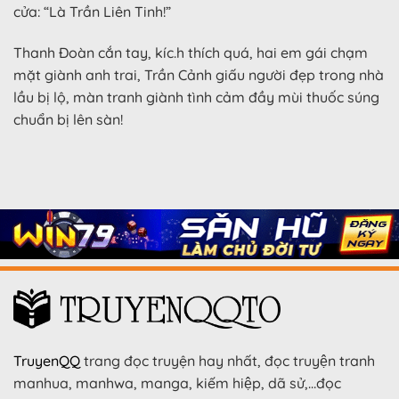
cửa: “Là Trần Liên Tinh!”
Thanh Đoàn cắn tay, kíc.h thích quá, hai em gái chạm
mặt giành anh trai, Trần Cảnh giấu người đẹp trong nhà
lầu bị lộ, màn tranh giành tình cảm đầy mùi thuốc súng
chuẩn bị lên sàn!
TruyenQQ
trang đọc truyện hay nhất, đọc truyện tranh
manhua, manhwa, manga, kiếm hiệp, dã sử,…đọc