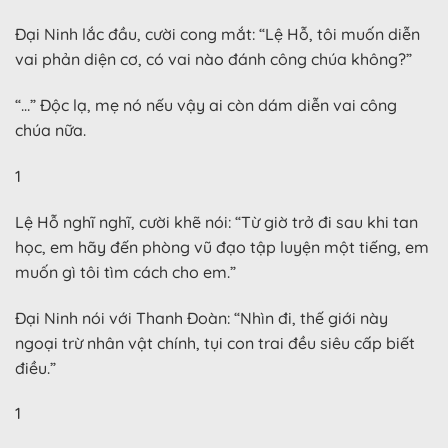
Đại Ninh lắc đầu, cười cong mắt: “Lệ Hỗ, tôi muốn diễn
vai phản diện cơ, có vai nào đánh công chúa không?”
“…” Độc lạ, mẹ nó nếu vậy ai còn dám diễn vai công
chúa nữa.
1
Lệ Hỗ nghĩ nghĩ, cười khẽ nói: “Từ giờ trở đi sau khi tan
học, em hãy đến phòng vũ đạo tập luyện một tiếng, em
muốn gì tôi tìm cách cho em.”
Đại Ninh nói với Thanh Đoàn: “Nhìn đi, thế giới này
ngoại trừ nhân vật chính, tụi con trai đều siêu cấp biết
điều.”
1