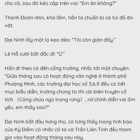
cho cô, sau đó kéo cặp trên vai: “Em ăn không?”
Thanh Đoàn nhìn, khá lắm, hắn ta chuẩn bị cả túi đồ ăn
vặt.
Đại Ninh lấy một lọ kẹo dẻo: “Tôi còn giận đấy.”
Lệ Hỗ cười bất đắc dĩ: “Ừ.”
Hắn đi theo cô đến cổng trường, nhắc tới một chuyện:
“Giữa tháng sau có hoạt động văn nghệ ở thành phố
Phượng Minh, các trường đại học số 3,6,9 đều có tiết
mục biễu diễn, trường chúng ta thì cải biên truyện cổ
tích 《Công chúa ngủ trong rừng》, nữ chính diễn vai ốm
yếu, em thấy sao?”
Đại Ninh bắt đầu hứng thú, cô từng thấy trong tình báo
của Kỷ Điềm có nhắc cô ta và Trần Liên Tinh đều tham
gia vào hoạt động tháng sau này.