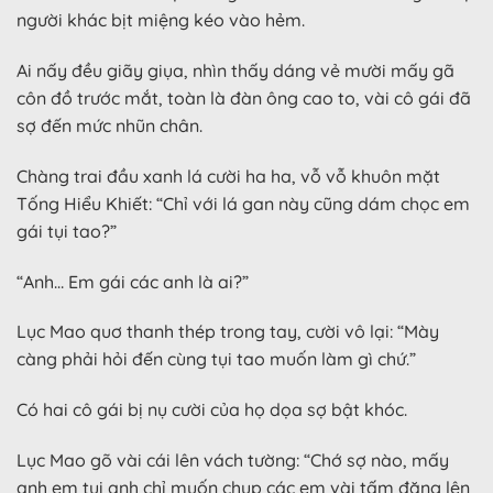
người khác bịt miệng kéo vào hẻm.
Ai nấy đều giãy giụa, nhìn thấy dáng vẻ mười mấy gã
côn đồ trước mắt, toàn là đàn ông cao to, vài cô gái đã
sợ đến mức nhũn chân.
Chàng trai đầu xanh lá cười ha ha, vỗ vỗ khuôn mặt
Tống Hiểu Khiết: “Chỉ với lá gan này cũng dám chọc em
gái tụi tao?”
“Anh… Em gái các anh là ai?”
Lục Mao quơ thanh thép trong tay, cười vô lại: “Mày
càng phải hỏi đến cùng tụi tao muốn làm gì chứ.”
Có hai cô gái bị nụ cười của họ dọa sợ bật khóc.
Lục Mao gõ vài cái lên vách tường: “Chớ sợ nào, mấy
anh em tụi anh chỉ muốn chụp các em vài tấm đăng lên