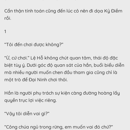
Cẩn thận tính toán cũng đến lúc cô nên đi dọa Kỷ Điềm
rồi.
1
“Tôi đến chơi được không?”
“Ừ, cứ chơi.” Lệ Hỗ không chút quan tâm, thái độ đặc
biệt tùy ý. Dưới góc độ quan sát của hắn, buổi biểu diễn
mà nhiều người muốn chen đầu tham gia cũng chỉ là
một trò để Đại Ninh chơi thôi.
Hắn là người phụ trách sự kiện càng đường hoàng lấy
quyền trục lợi việc riêng.
“Vậy tôi diễn vai gì?”
“Công chúa ngủ trong rừng, em muốn vai đó chứ?”