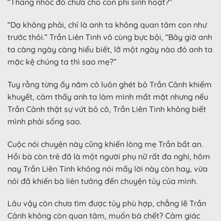
“Thằng nhóc đó chưa cho con phí sinh hoạt?”
“Dạ không phải, chỉ là anh ta không quan tâm con như
trước thôi.” Trần Liên Tinh vô cùng bực bội, “Bây giờ anh
ta càng ngày càng hiểu biết, lỡ một ngày nào đó anh ta
mặc kệ chúng ta thì sao mẹ?”
Tuy rằng từng ấy năm cô luôn ghét bỏ Trần Cảnh khiếm
khuyết, cảm thấy anh ta làm mình mất mặt nhưng nếu
Trần Cảnh thật sự vứt bỏ cô, Trần Liên Tinh không biết
mình phải sống sao.
Cuộc nói chuyện này cũng khiến lòng mẹ Trần bất an.
Hồi bà còn trẻ đã là một người phụ nữ rất đa nghi, hôm
nay Trần Liên Tinh không nói mấy lời này còn hay, vừa
nói đã khiến bà liên tưởng đến chuyện tủy của mình.
Lâu vậy còn chưa tìm được tủy phù hợp, chẳng lẽ Trần
Cảnh không còn quan tâm, muốn bà chết? Cảm giác