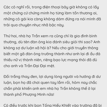
Các cô nghĩ rồi, trong điện thoại bây giờ không có lấy
một chứng cứ chứng minh họ từng làm tổn thương ai,
những cô gái kia càng không dám đứng ra nói mình đã
trải qua chuyện nhục nhã bậc này.
Thứ hai, nhà họ Trần xem ra cũng chỉ là gia đình bình
thường, dù tên đàn ông kia đánh siêu giỏi thì sao? Anh
không sợ dư luận xã hội à? Nếu cho giới truyền thông
biết một gã đàn ông trưởng thành như anh lại đi ẩu đả
thiếu nữ vị thành niên, riêng bạo lực mạng thôi đã đủ
cho anh và Trần Đại Đại mệt.
Đổi trắng thay đen, lợi dụng lòng người và hướng đi dư
luận, bọn họ đã chơi quen tay lắm rồi, hôm nay chắc
chắn phải khiến anh em nhà họ Trần không thể ở lại
thành phố Phượng Minh nữa!
Có điều trước khi bọn Tống Hiểu Khiết vào trường đã bị