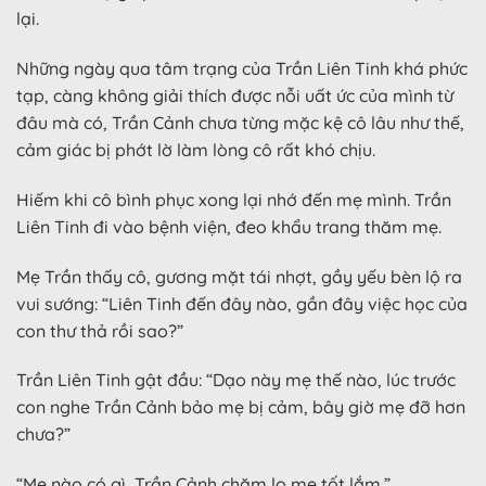
lại.
Những ngày qua tâm trạng của Trần Liên Tinh khá phức
tạp, càng không giải thích được nỗi uất ức của mình từ
đâu mà có, Trần Cảnh chưa từng mặc kệ cô lâu như thế,
cảm giác bị phớt lờ làm lòng cô rất khó chịu.
Hiếm khi cô bình phục xong lại nhớ đến mẹ mình. Trần
Liên Tinh đi vào bệnh viện, đeo khẩu trang thăm mẹ.
Mẹ Trần thấy cô, gương mặt tái nhợt, gầy yếu bèn lộ ra
vui sướng: “Liên Tinh đến đây nào, gần đây việc học của
con thư thả rồi sao?”
Trần Liên Tinh gật đầu: “Dạo này mẹ thế nào, lúc trước
con nghe Trần Cảnh bảo mẹ bị cảm, bây giờ mẹ đỡ hơn
chưa?”
“Mẹ nào có gì, Trần Cảnh chăm lo mẹ tốt lắm.”