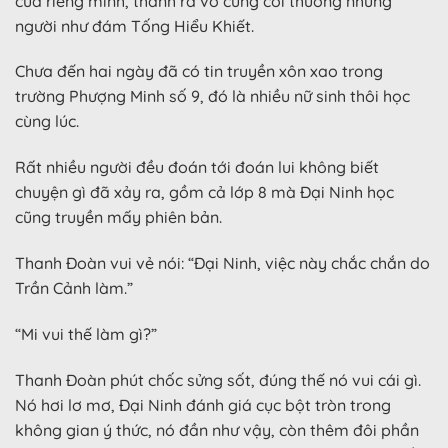
của riêng mình, thành ra vô cùng coi thường những
người như đám Tống Hiểu Khiết.
Chưa đến hai ngày đã có tin truyền xôn xao trong
trường Phượng Minh số 9, đó là nhiều nữ sinh thôi học
cùng lúc.
Rất nhiều người đều đoán tới đoán lui không biết
chuyện gì đã xảy ra, gồm cả lớp 8 mà Đại Ninh học
cũng truyền mấy phiên bản.
Thanh Đoàn vui vẻ nói: “Đại Ninh, việc này chắc chắn do
Trần Cảnh làm.”
“Mi vui thế làm gì?”
Thanh Đoàn phút chốc sửng sốt, đúng thế nó vui cái gì.
Nó hơi lơ mơ, Đại Ninh đánh giá cục bột tròn trong
không gian ý thức, nó đần như vậy, còn thêm đôi phần