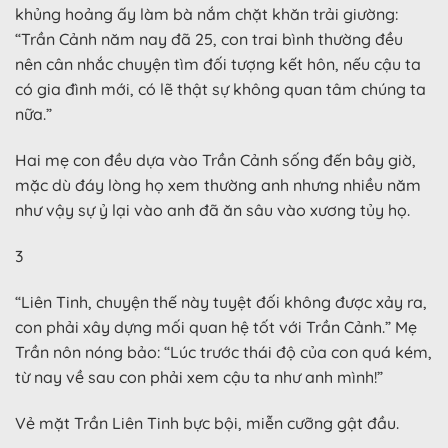
khủng hoảng ấy làm bà nắm chặt khăn trải giường:
“Trần Cảnh năm nay đã 25, con trai bình thường đều
nên cân nhắc chuyện tìm đối tượng kết hôn, nếu cậu ta
có gia đình mới, có lẽ thật sự không quan tâm chúng ta
nữa.”
Hai mẹ con đều dựa vào Trần Cảnh sống đến bây giờ,
mặc dù đáy lòng họ xem thường anh nhưng nhiều năm
như vậy sự ỷ lại vào anh đã ăn sâu vào xương tủy họ.
3
“Liên Tinh, chuyện thế này tuyệt đối không được xảy ra,
con phải xây dựng mối quan hệ tốt với Trần Cảnh.” Mẹ
Trần nôn nóng bảo: “Lúc trước thái độ của con quá kém,
từ nay về sau con phải xem cậu ta như anh mình!”
Vẻ mặt Trần Liên Tinh bực bội, miễn cưỡng gật đầu.