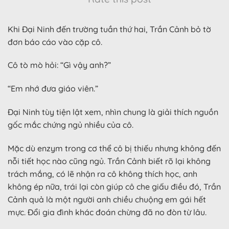
Khi Đại Ninh đến trường tuần thứ hai, Trần Cảnh bỏ tờ
đơn báo cáo vào cặp cô.
Cô tò mò hỏi: “Gì vậy anh?”
“Em nhớ đưa giáo viên.”
Đại Ninh tùy tiện lật xem, nhìn chung là giải thích nguồn
gốc mắc chứng ngủ nhiều của cô.
Mặc dù enzym trong cơ thể cô bị thiếu nhưng không đến
nỗi tiết học nào cũng ngủ. Trần Cảnh biết rõ lại không
trách mắng, có lẽ nhận ra cô không thích học, anh
không ép nữa, trái lại còn giúp cô che giấu điều đó, Trần
Cảnh quả là một người anh chiều chuộng em gái hết
mực. Đổi gia đình khác đoán chừng đã no đòn từ lâu.