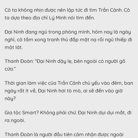
Cô ta không nhịn được nên lập tức đi tìm Trần Cảnh. Cô
ta dựa theo địa chỉ Lý Minh nói tìm đến.
Đại Ninh đang ngủ trong phòng mình, hôm nay là ngày
nghỉ, cô tắm xong tranh thủ đắp mặt nạ rồi ngủ thiếp đi
một lát.
Thanh Đoàn: “Đại Ninh dậy lẹ, bên ngoài có người gõ
cửa.”
Thời gian làm việc của Trần Cảnh chủ yếu vào đêm, ban
ngày rất ít về, Đại Ninh hơi tò mò, ai sẽ đến vào giờ
này?
Gia tộc Smart? Không phải chứ. Đại Ninh dụi dụi mắt, đi
ra ngoài.
Thanh Đoàn là người đầu tiên cảm nhận được ngoài