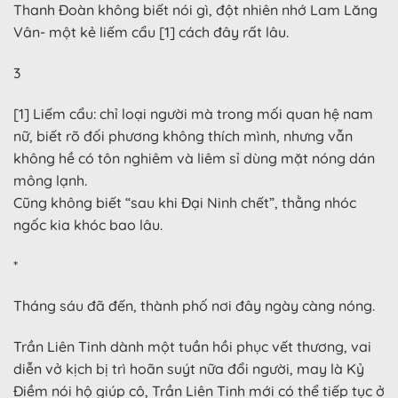
Thanh Đoàn không biết nói gì, đột nhiên nhớ Lam Lăng
Vân- một kẻ liếm cẩu [1] cách đây rất lâu.
3
[1] Liếm cẩu: chỉ loại người mà trong mối quan hệ nam
nữ, biết rõ đối phương không thích mình, nhưng vẫn
không hề có tôn nghiêm và liêm sỉ dùng mặt nóng dán
mông lạnh.
Cũng không biết “sau khi Đại Ninh chết”, thằng nhóc
ngốc kia khóc bao lâu.
*
Tháng sáu đã đến, thành phố nơi đây ngày càng nóng.
Trần Liên Tinh dành một tuần hồi phục vết thương, vai
diễn vở kịch bị trì hoãn suýt nữa đổi người, may là Kỷ
Điềm nói hộ giúp cô, Trần Liên Tinh mới có thể tiếp tục ở