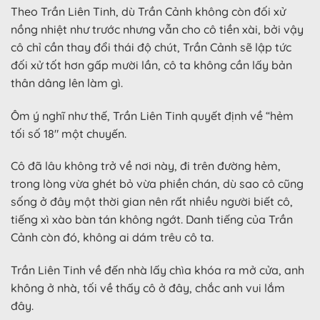
Theo Trần Liên Tinh, dù Trần Cảnh không còn đối xử
nồng nhiệt như trước nhưng vẫn cho cô tiền xài, bởi vậy
cô chỉ cần thay đổi thái độ chút, Trần Cảnh sẽ lập tức
đối xử tốt hơn gấp mười lần, cô ta không cần lấy bản
thân dâng lên làm gì.
Ôm ý nghĩ như thế, Trần Liên Tinh quyết định về “hẻm
tối số 18″ một chuyến.
Cô đã lâu không trở về nơi này, đi trên đường hẻm,
trong lòng vừa ghét bỏ vừa phiền chán, dù sao cô cũng
sống ở đây một thời gian nên rất nhiều người biết cô,
tiếng xì xào bàn tán không ngớt. Danh tiếng của Trần
Cảnh còn đó, không ai dám trêu cô ta.
Trần Liên Tinh về đến nhà lấy chìa khóa ra mở cửa, anh
không ở nhà, tối về thấy cô ở đây, chắc anh vui lắm
đây.