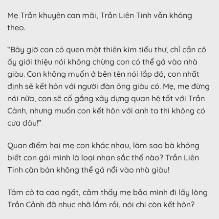
Mẹ Trần khuyên can mãi, Trần Liên Tinh vẫn không
theo.
“Bây giờ con có quen một thiên kim tiểu thư, chỉ cần cô
ấy giới thiệu nói không chừng con có thể gả vào nhà
giàu. Con không muốn ở bên tên nói lắp đó, con nhất
định sẽ kết hôn với người đàn ông giàu có. Mẹ, mẹ đừng
nói nữa, con sẽ cố gắng xây dựng quan hệ tốt với Trần
Cảnh, nhưng muốn con kết hôn với anh ta thì không có
cửa đâu!”
Quan điểm hai mẹ con khác nhau, làm sao bà không
biết con gái mình là loại nhan sắc thế nào? Trần Liên
Tinh căn bản không thể gả nổi vào nhà giàu!
Tâm cô ta cao ngất, cảm thấy mẹ bảo mình đi lấy lòng
Trần Cảnh đã nhục nhã lắm rồi, nói chi còn kết hôn?