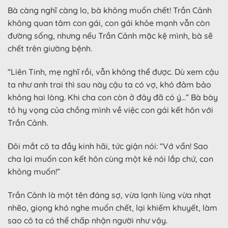
Bà càng nghĩ càng lo, bà không muốn chết! Trần Cảnh
không quan tâm con gái, con gái khỏe mạnh vẫn còn
đường sống, nhưng nếu Trần Cảnh mặc kệ mình, bà sẽ
chết trên giường bệnh.
“Liên Tinh, mẹ nghĩ rồi, vẫn không thể được. Dù xem cậu
ta như anh trai thì sau này cậu ta có vợ, khó đảm bảo
không hai lòng. Khi cha con còn ở đây đã có ý…” Bà bày
tỏ hy vọng của chồng mình về việc con gái kết hôn với
Trần Cảnh.
Đôi mắt cô ta đầy kinh hãi, tức giận nói: “Vớ vẩn! Sao
cha lại muốn con kết hôn cùng một kẻ nói lắp chứ, con
không muốn!”
Trần Cảnh là một tên đáng sợ, vừa lạnh lùng vừa nhạt
nhẽo, giọng khó nghe muốn chết, lại khiếm khuyết, làm
sao cô ta có thể chấp nhận người như vậy.