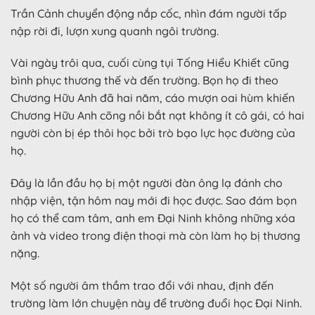
Trần Cảnh chuyển động nắp cốc, nhìn đám người tấp
nập rời đi, lượn xung quanh ngôi trường.
Vài ngày trôi qua, cuối cùng tụi Tống Hiểu Khiết cũng
bình phục thương thế và đến trường. Bọn họ đi theo
Chương Hữu Anh đã hai năm, cáo mượn oai hùm khiến
Chương Hữu Anh cõng nồi bắt nạt không ít cô gái, có hai
người còn bị ép thôi học bởi trò bạo lực học đường của
họ.
Đây là lần đầu họ bị một người đàn ông lạ đánh cho
nhập viện, tận hôm nay mới đi học được. Sao đám bọn
họ có thể cam tâm, anh em Đại Ninh không những xóa
ảnh và video trong điện thoại mà còn làm họ bị thương
nặng.
Một số người âm thầm trao đổi với nhau, định đến
trường làm lớn chuyện này để trường đuổi học Đại Ninh.