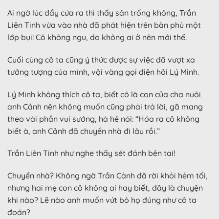
Ai ngờ lúc đẩy cửa ra thì thấy sân trống không, Trần
Liên Tinh vừa vào nhà đã phát hiện trên bàn phủ một
lớp bụi! Cô không ngu, do không ai ở nên mới thế.
Cuối cùng cô ta cũng ý thức được sự việc đã vượt xa
tưởng tượng của mình, vội vàng gọi điện hỏi Lý Minh.
Lý Minh không thích cô ta, biết cô là con của cha nuôi
anh Cảnh nên không muốn cũng phải trả lời, gã mang
theo vài phần vui sướng, hả hê nói: “Hóa ra cô không
biết à, anh Cảnh đã chuyển nhà đi lâu rồi.”
Trần Liên Tinh như nghe thấy sét đánh bên tai!
Chuyển nhà? Không ngờ Trần Cảnh đã rời khỏi hẻm tối,
nhưng hai mẹ con cô không ai hay biết, đây là chuyện
khi nào? Lẽ nào anh muốn vứt bỏ họ đúng như cô ta
đoán?