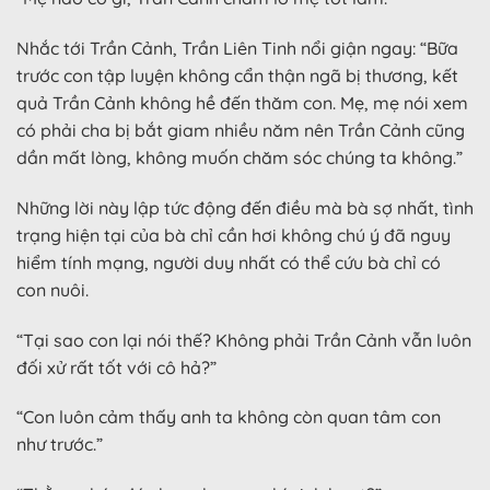
Nhắc tới Trần Cảnh, Trần Liên Tinh nổi giận ngay: “Bữa
trước con tập luyện không cẩn thận ngã bị thương, kết
quả Trần Cảnh không hề đến thăm con. Mẹ, mẹ nói xem
có phải cha bị bắt giam nhiều năm nên Trần Cảnh cũng
dần mất lòng, không muốn chăm sóc chúng ta không.”
Những lời này lập tức động đến điều mà bà sợ nhất, tình
trạng hiện tại của bà chỉ cần hơi không chú ý đã nguy
hiểm tính mạng, người duy nhất có thể cứu bà chỉ có
con nuôi.
“Tại sao con lại nói thế? Không phải Trần Cảnh vẫn luôn
đối xử rất tốt với cô hả?”
“Con luôn cảm thấy anh ta không còn quan tâm con
như trước.”