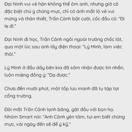
Đại Ninh vui vẻ hận không thể ôm anh, nhưng giờ cô
đặc biệt chú ý chừng mực, chỉ có ánh mắt lộ vẻ vui
mừng và thân thiết, Trần Cảnh bật cười, cốc đầu cô: “Đi
lẹ đi.”
Đại Ninh đi học, Trần Cảnh ngồi ngoài trường chốc lát,
qua một lúc sau anh lấy điện thoại: “Lý Minh, làm việc
thôi.”
Lý Minh ở đầu dây bên kia đã sớm nhận được tin nhắn,
luôn miệng đồng ý: “Dạ được.”
Chưa đến mười phút, một tốp lưu manh đã tụ tập tại
cổng trường.
Đôi mắt Trần Cảnh lạnh băng, gật đầu với bọn họ.
Nhóm Smart nói: “Anh Cảnh yên tâm, tụi em biết chừng
mực, vài ngày đến sẽ để ý kỹ.”