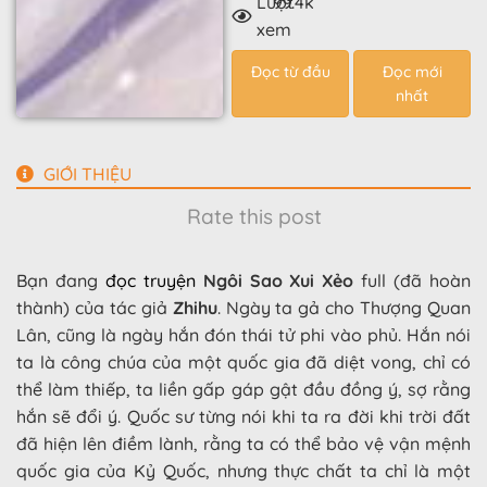
Lượt
99.4k
xem
Đọc từ đầu
Đọc mới
nhất
GIỚI THIỆU
Rate this post
Bạn đang
đọc truyện
Ngôi Sao Xui Xẻo
full (đã hoàn
thành) của tác giả
Zhihu
. Ngày ta gả cho Thượng Quan
Lân, cũng là ngày hắn đón thái tử phi vào phủ. Hắn nói
ta là công chúa của một quốc gia đã diệt vong, chỉ có
thể làm thiếp, ta liền gấp gáp gật đầu đồng ý, sợ rằng
hắn sẽ đổi ý. Quốc sư từng nói khi ta ra đời khi trời đất
đã hiện lên điềm lành, rằng ta có thể bảo vệ vận mệnh
quốc gia của Kỷ Quốc, nhưng thực chất ta chỉ là một