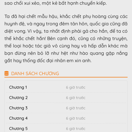
sao chổi xui xẻo, một kẻ bất hạnh chuyển kiếp.
Ta đã hại chết mẫu hậu, khắc chết phụ hoàng cùng các
huynh đệ, và ngay trong đêm tân hôn, quốc gia cũng đã
diệt vong. Vì vậy, ta nhất định phải gả cho hắn, để ta có
thể khắc chết hắn!
Bên cạnh đó, cũng có những truyện,
thể loại hoặc tác giả vô cùng hay và hấp dẫn khác mà
bạn đừng nên bỏ lỡ như
hệt như hào quang gặp nắng
gắt hay thống đốc đại nhân em xin anh.
DANH SÁCH CHƯƠNG
Chương 1
6 giờ trước
Chương 2
6 giờ trước
Chương 3
6 giờ trước
Chương 4
6 giờ trước
Chương 5
6 giờ trước