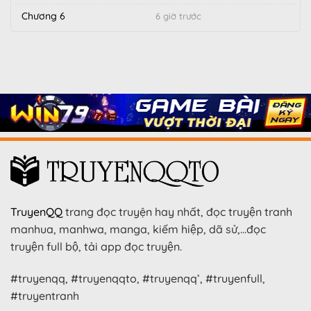
Chương 6
6 giờ trước
TruyenQQ
trang đọc truyện hay nhất, đọc truyện tranh
manhua, manhwa, manga, kiếm hiệp, dã sử,…đọc
truyện full bộ, tải app đọc truyện.
#truyenqq, #truyenqqto, #truyenqq’, #truyenfull,
#truyentranh