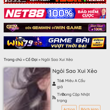
Trang chủ
»
Cổ Đại
»
Ngôi Sao Xui Xẻo
Ngôi Sao Xui Xẻo
Tác
A Miêu A Cẩu
giả
Tình
Đang Cập Nhật
trạng
Action
Bách Hợp