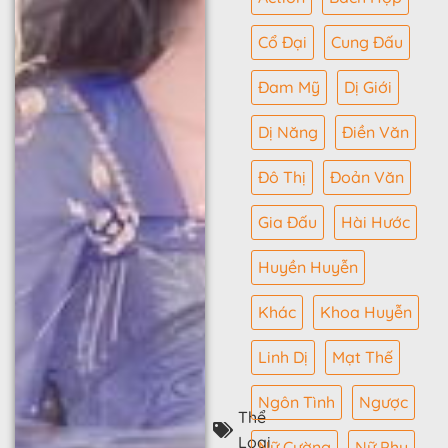
Cổ Đại
Cung Đấu
Đam Mỹ
Dị Giới
Dị Năng
Điền Văn
Đô Thị
Đoản Văn
Gia Đấu
Hài Hước
Huyền Huyễn
Khác
Khoa Huyễn
Linh Dị
Mạt Thế
Ngôn Tình
Ngược
Thể
Loại
Nữ Cường
Nữ Phụ