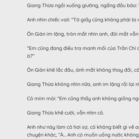
Giang Thừa ngồi xuống giường, ngẩng đầu bảo: “
Anh nhìn chiếc vali: “Tờ giấy cũng không phải bị
Ôn Giản im lặng, tròn mắt nhìn anh, đôi mắt vẫn
“Em cũng đang điều tra manh mối của Trần Chí đ
à?”
Ôn Giản khẽ lắc đầu, ánh mắt không thay đổi, c
Giang Thừa không nhìn nữa, anh im lặng rồi lại n
Cô mím môi: “Em cũng thấy anh không giống ngư
Giang Thừa khẽ cười, vẫn nhìn cô.
Anh như này làm cô hơi sợ, cô không biết gì về 
chuyện khác, “À… Anh có muốn uống nước không,