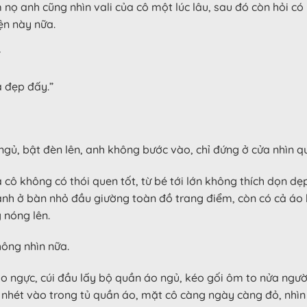
ọ anh cũng nhìn vali của cô một lúc lâu, sau đó còn hỏi có 
ện này nữa.
”
á đẹp đấy.”
gủ, bật đèn lên, anh không bước vào, chỉ đứng ở cửa nhìn q
ả cô không có thói quen tốt, từ bé tới lớn không thích dọn 
ành ở bàn nhỏ đầu giường toàn đồ trang điểm, còn có cả áo b
 nóng lên.
hông nhìn nữa.
o ngực, cúi đầu lấy bộ quần áo ngủ, kéo gối ôm to nửa ngườ
ét vào trong tủ quần áo, mặt cô càng ngày càng đỏ, nhìn Gi