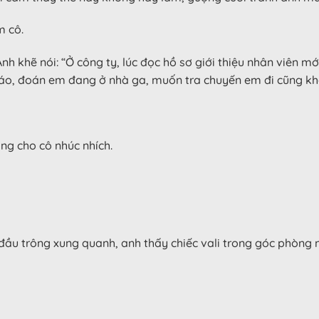
m cô.
nh khẽ nói: “Ở công ty, lúc đọc hồ sơ giới thiệu nhân viên mớ
 báo, đoán em đang ở nhà ga, muốn tra chuyến em đi cũng kh
ng cho cô nhúc nhích.
 đầu trông xung quanh, anh thấy chiếc vali trong góc phòng 