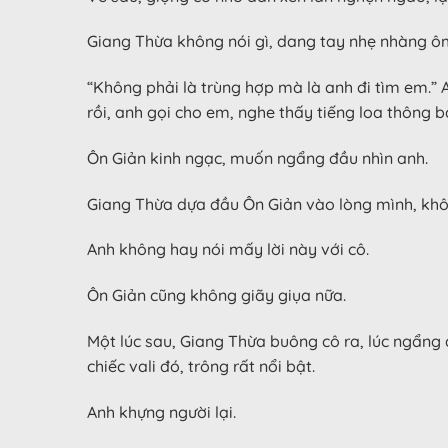
Giang Thừa không nói gì, dang tay nhẹ nhàng ô
“Không phải là trùng hợp mà là anh đi tìm em.” A
rồi, anh gọi cho em, nghe thấy tiếng loa thông
Ôn Giản kinh ngạc, muốn ngẩng đầu nhìn anh.
Giang Thừa dựa đầu Ôn Giản vào lòng mình, khô
Anh không hay nói mấy lời này với cô.
Ôn Giản cũng không giãy giụa nữa.
Một lúc sau, Giang Thừa buông cô ra, lúc ngẩng
chiếc vali đó, trông rất nổi bật.
Anh khựng người lại.