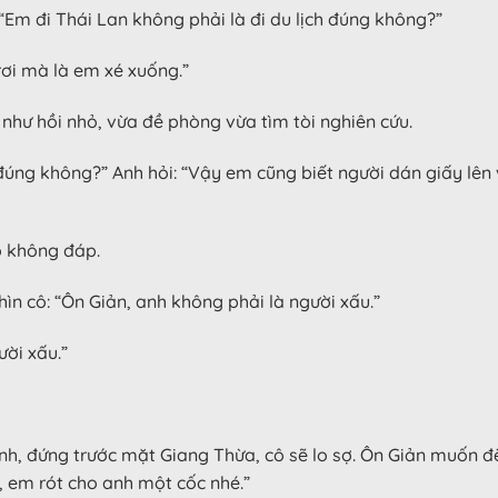
Em đi Thái Lan không phải là đi du lịch đúng không?”
 rơi mà là em xé xuống.”
 như hồi nhỏ, vừa đề phòng vừa tìm tòi nghiên cứu.
úng không?” Anh hỏi: “Vậy em cũng biết người dán giấy lên 
ô không đáp.
hìn cô: “Ôn Giản, anh không phải là người xấu.”
ời xấu.”
anh, đứng trước mặt Giang Thừa, cô sẽ lo sợ. Ôn Giản muốn đ
 em rót cho anh một cốc nhé.”