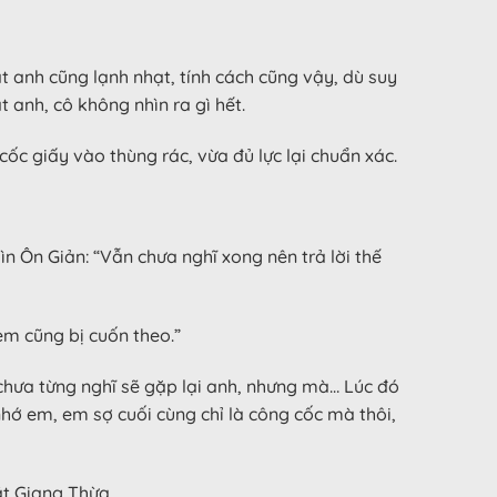
t anh cũng lạnh nhạt, tính cách cũng vậy, dù suy
 anh, cô không nhìn ra gì hết.
ốc giấy vào thùng rác, vừa đủ lực lại chuẩn xác.
ìn Ôn Giản: “Vẫn chưa nghĩ xong nên trả lời thế
em cũng bị cuốn theo.”
m chưa từng nghĩ sẽ gặp lại anh, nhưng mà… Lúc đó
hớ em, em sợ cuối cùng chỉ là công cốc mà thôi,
ắt Giang Thừa.