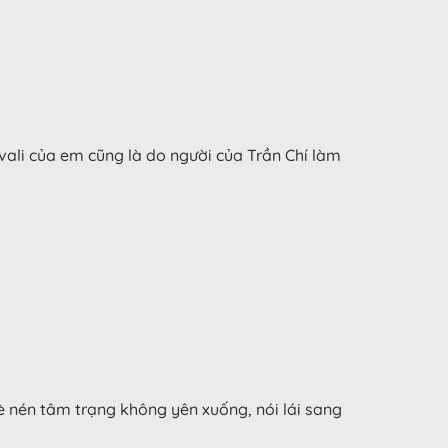
vali của em cũng là do người của Trần Chí làm
è nén tâm trạng không yên xuống, nói lái sang