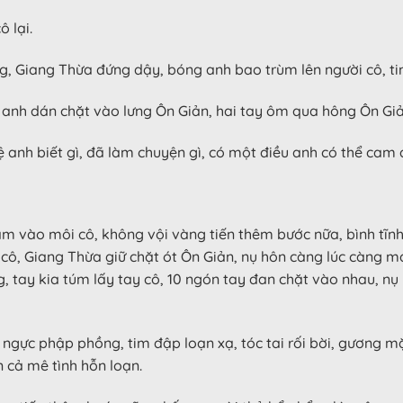
 lại.
ng, Giang Thừa đứng dậy, bóng anh bao trùm lên người cô, ti
anh dán chặt vào lưng Ôn Giản, hai tay ôm qua hông Ôn Giản
kệ anh biết gì, đã làm chuyện gì, có một điều anh có thể ca
 vào môi cô, không vội vàng tiến thêm bước nữa, bình tĩnh 
cô, Giang Thừa giữ chặt ót Ôn Giản, nụ hôn càng lúc càng mạ
, tay kia túm lấy tay cô, 10 ngón tay đan chặt vào nhau, nụ 
 ngực phập phồng, tim đập loạn xạ, tóc tai rối bời, gương m
 cả mê tình hỗn loạn.