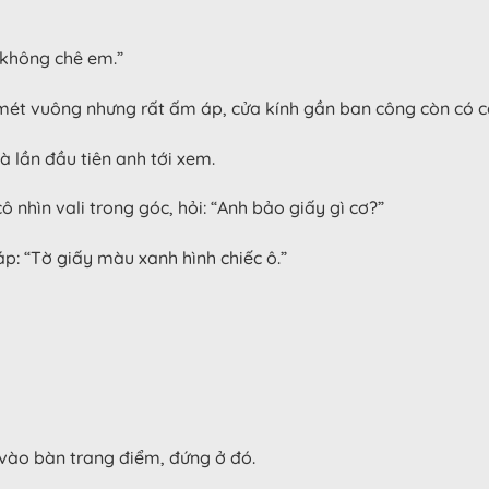
 không chê em.”
0 mét vuông nhưng rất ấm áp, cửa kính gần ban công còn có 
 lần đầu tiên anh tới xem.
 nhìn vali trong góc, hỏi: “Anh bảo giấy gì cơ?”
p: “Tờ giấy màu xanh hình chiếc ô.”
 vào bàn trang điểm, đứng ở đó.