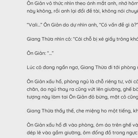
Ôn Giản vô thức nhìn theo ánh mắt anh, nhớ hôm n
này không, rồi anh lại đổi đề tài, không nói chuy
“Vali…” Ôn Giản do dự nhìn anh, “Có vấn đề gì à?
Giang Thừa nhìn cô: “Cái chỗ bị xé giấy trông kh
Ôn Giản: “…”
Lúc cô đang ngẩn ngơ, Giang Thừa đi tới phòng n
Ôn Giản xấu hổ, phòng ngủ là chỗ riêng tư, với c
chăn, áo ngủ thay ra cũng vứt lên giường, ghế b
tượng này làm tai Ôn Giản đỏ bừng, mặt cô cũng
Giang Thừa thấy thế, che miệng ho một tiếng, k
Ôn Giản xấu hổ đi vào phòng, ôm áo trên ghế và
dép lê vào gầm giường, ôm đống đồ trong ngực nh