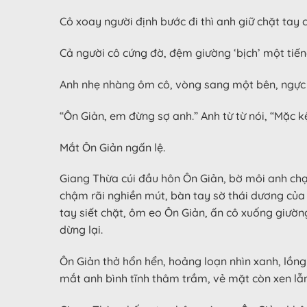
Cô xoay người định bước đi thì anh giữ chặt tay cô
Cả người cô cứng đờ, đệm giường ‘bịch’ một tiế
Anh nhẹ nhàng ôm cô, vòng sang một bên, ngực 
“Ôn Giản, em đừng sợ anh.” Anh từ từ nói, “Mặc 
Mắt Ôn Giản ngấn lệ.
Giang Thừa cúi đầu hôn Ôn Giản, bờ môi anh chạm
chậm rãi nghiền mút, bàn tay sờ thái dương của 
tay siết chặt, ôm eo Ôn Giản, ấn cô xuống giường
dừng lại.
Ôn Giản thở hổn hển, hoảng loạn nhìn xanh, lồng
mắt anh bình tĩnh thâm trầm, vẻ mặt còn xen lẫn