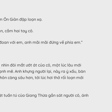
m Ôn Giản đập loạn xạ.
, cầm hai tay cô.
m đoan với em, anh mãi mãi đứng về phía em.”
nhìn đôi mắt ướt át của cô, một lúc lâu mới
nh mẽ. Anh khựng người lại, nảy ra ý xấu, bàn
hôn càng sâu hơn, tới lúc hơi thở rối loạn mới
ặt tuấn tú của Giang Thừa gần sát người cô, ánh