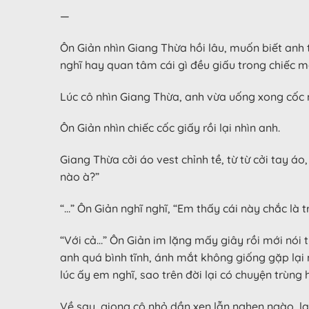
—
Ôn Giản nhìn Giang Thừa hồi lâu, muốn biết anh 
nghĩ hay quan tâm cái gì đều giấu trong chiếc mặ
Lúc cô nhìn Giang Thừa, anh vừa uống xong cốc n
Ôn Giản nhìn chiếc cốc giấy rồi lại nhìn anh.
Giang Thừa cởi áo vest chỉnh tề, từ từ cởi tay á
nào à?”
“…” Ôn Giản nghĩ nghĩ, “Em thấy cái này chắc là
“Với cả…” Ôn Giản im lặng mấy giây rồi mới nói t
anh quá bình tĩnh, ánh mắt không giống gặp lại
lúc ấy em nghĩ, sao trên đời lại có chuyện trùng
Về sau, giọng cô nhỏ dần xen lẫn nghẹn ngào, l