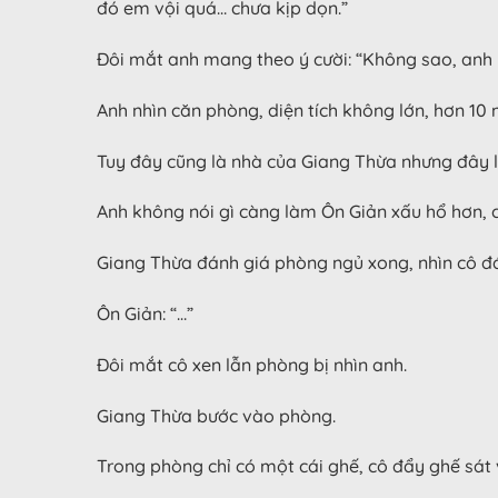
đó em vội quá… chưa kịp dọn.”
Đôi mắt anh mang theo ý cười: “Không sao, anh
Anh nhìn căn phòng, diện tích không lớn, hơn 1
Tuy đây cũng là nhà của Giang Thừa nhưng đây là
Anh không nói gì càng làm Ôn Giản xấu hổ hơn, cô
Giang Thừa đánh giá phòng ngủ xong, nhìn cô đá
Ôn Giản: “…”
Đôi mắt cô xen lẫn phòng bị nhìn anh.
Giang Thừa bước vào phòng.
Trong phòng chỉ có một cái ghế, cô đẩy ghế sát