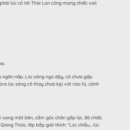
phải lúc cô tới Thái Lan cũng mang chiếc vali
ua.
dẹp ngăn nắp. Lúc sáng ngủ dậy, cô chưa gấp
ra lúc sáng cô thay chưa kịp vứt vào tủ, cảnh
i sang một bên, cầm góc chăn gấp lại, đá chiếc
ang Thừa, lắp bắp giải thích: “Lúc chiều… lúc