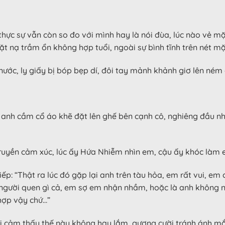
thực sự vẫn còn so đo với mình hay là nói đùa, lúc nào vẻ mặ
t nạ trầm ổn không hợp tuổi, ngoài sự bình tĩnh trên nét mặt
ước, ly giấy bị bóp bẹp dí, đôi tay mảnh khảnh giơ lên ném c
o, anh cầm cổ áo khẽ đặt lên ghế bên cạnh cô, nghiêng đầu nh
 truyền cảm xúc, lúc ấy Hứa Nhiễm nhìn em, cậu ấy khóc làm 
iếp: “Thật ra lúc đó gặp lại anh trên tàu hỏa, em rất vui, e
 người quen gì cả, em sợ em nhận nhầm, hoặc là anh không n
 hợp vậy chứ…”
ại cảm thấy thế này không hay lắm, gượng cười tránh ánh m