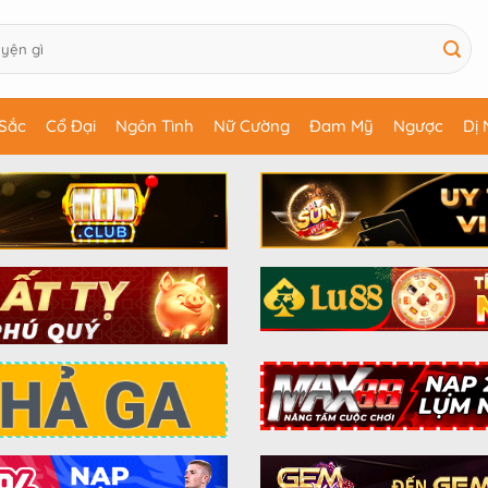
Sắc
Cổ Đại
Ngôn Tình
Nữ Cường
Đam Mỹ
Ngược
Dị