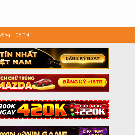
 Năng
Đô Thị