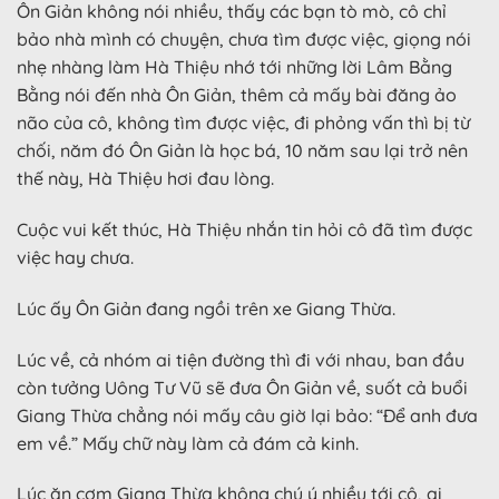
Ôn Giản không nói nhiều, thấy các bạn tò mò, cô chỉ
bảo nhà mình có chuyện, chưa tìm được việc, giọng nói
nhẹ nhàng làm Hà Thiệu nhớ tới những lời Lâm Bằng
Bằng nói đến nhà Ôn Giản, thêm cả mấy bài đăng ảo
não của cô, không tìm được việc, đi phỏng vấn thì bị từ
chối, năm đó Ôn Giản là học bá, 10 năm sau lại trở nên
thế này, Hà Thiệu hơi đau lòng.
Cuộc vui kết thúc, Hà Thiệu nhắn tin hỏi cô đã tìm được
việc hay chưa.
Lúc ấy Ôn Giản đang ngồi trên xe Giang Thừa.
Lúc về, cả nhóm ai tiện đường thì đi với nhau, ban đầu
còn tưởng Uông Tư Vũ sẽ đưa Ôn Giản về, suốt cả buổi
Giang Thừa chẳng nói mấy câu giờ lại bảo: “Để anh đưa
em về.” Mấy chữ này làm cả đám cả kinh.
Lúc ăn cơm Giang Thừa không chú ý nhiều tới cô, ai