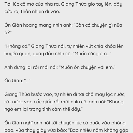
Tới lúc cô mở cửa nhà ra, Giang Thừa giơ tay lên, đẩy
cửa ra, thản nhiên đi vào.
Ôn Giản hoang mang nhìn anh: “Còn có chuyện gì nữa
à?”
“Không có.” Giang Thừa nói, tự nhiên vứt chìa khóa lên
huyền quan, quay đầu nhìn cô: “Muốn cùng em…”
Anh dừng lại rồi mới nói: “Muốn ôn chuyện với em.”
Ôn Giản: “…”
Giang Thừa bước vào, tự nhiên đi tới chỗ máy lọc nước,
rót nước vào cốc giấy rồi mới nhìn cô, anh nói: “Không
ngờ em lại trọng tình cảm thế đấy.”
Ôn Giản nghĩ anh nói tới chuyện lúc cô bước vào phòng
bao, vừa thay giày vừa bảo: “Bao nhiêu năm không gặp