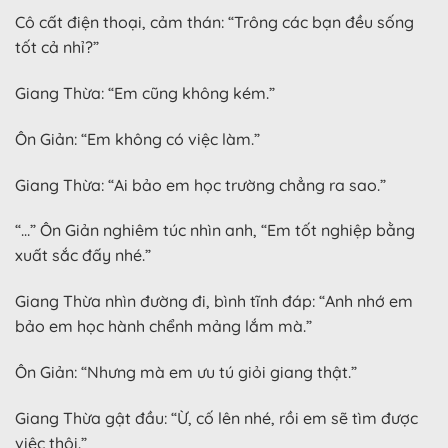
Cô cất điện thoại, cảm thán: “Trông các bạn đều sống
tốt cả nhỉ?”
Giang Thừa: “Em cũng không kém.”
Ôn Giản: “Em không có việc làm.”
Giang Thừa: “Ai bảo em học trường chẳng ra sao.”
“…” Ôn Giản nghiêm túc nhìn anh, “Em tốt nghiệp bằng
xuất sắc đấy nhé.”
Giang Thừa nhìn đường đi, bình tĩnh đáp: “Anh nhớ em
bảo em học hành chểnh mảng lắm mà.”
Ôn Giản: “Nhưng mà em ưu tú giỏi giang thật.”
Giang Thừa gật đầu: “Ừ, cố lên nhé, rồi em sẽ tìm được
việc thôi.”