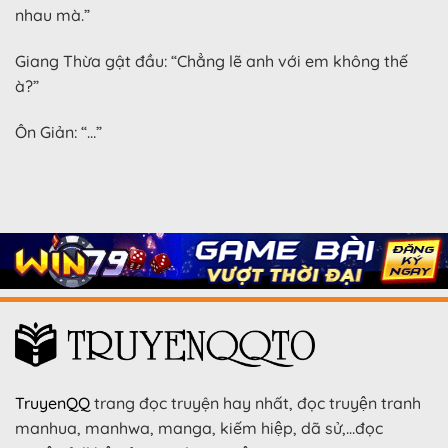
nhau mà.”
Giang Thừa gật đầu: “Chẳng lẽ anh với em không thế
à?”
Ôn Giản: “…”
TruyenQQ
trang đọc truyện hay nhất, đọc truyện tranh
manhua, manhwa, manga, kiếm hiệp, dã sử,…đọc