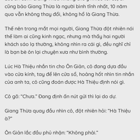
cũng bảo Giang Thừa là người bình tĩnh nhất, 10 năm
qua vẫn không thay đổi, không hổ là Giang Thừa.
Thế nên trong mắt mọi người, Giang Thừa đột nhiên nói
thế làm ai cũng kinh ngạc, nhưng mà thấy hai người
khách sáo lạ thường, không nhìn ra cái gì, đều nghĩ chỉ
là bạn bè ôn lại chuyện xưa như bình thường.
Lúc Hà Thiệu nhắn tin cho Ôn Giản, cô đang dựa đầu
vào cửa kính, tay để lên cửa sổ, hoảng hốt nhìn tin nhắn
của anh ta, cô cũng đoán được Hà Thiệu định nói gì.
Cô gõ: “Chưa.” Đang định ấn nút gửi thì lại do dự.
Giang Thừa quay đầu nhìn cô, đột nhiên hỏi: “Hà Thiệu
à?”
Ôn Giản lắc đầu phủ nhận: “Không phải.”