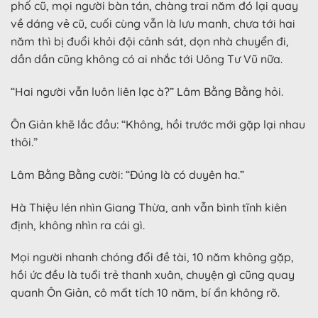
phố cũ, mọi người bàn tán, chàng trai năm đó lại quay
về dáng vẻ cũ, cuối cùng vẫn là lưu manh, chưa tới hai
năm thì bị đuổi khỏi đội cảnh sát, dọn nhà chuyển đi,
dần dần cũng không có ai nhắc tới Uông Tư Vũ nữa.
“Hai người vẫn luôn liên lạc à?” Lâm Bằng Bằng hỏi.
Ôn Giản khẽ lắc đầu: “Không, hồi trước mới gặp lại nhau
thôi.”
Lâm Bằng Bằng cười: “Đúng là có duyên ha.”
Hà Thiệu lén nhìn Giang Thừa, anh vẫn bình tĩnh kiên
định, không nhìn ra cái gì.
Mọi người nhanh chóng đổi đề tài, 10 năm không gặp,
hồi ức đều là tuổi trẻ thanh xuân, chuyện gì cũng quay
quanh Ôn Giản, cô mất tích 10 năm, bí ẩn không rõ.