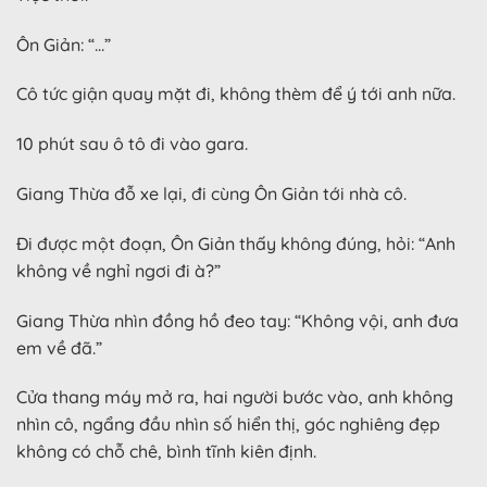
Ôn Giản: “…”
Cô tức giận quay mặt đi, không thèm để ý tới anh nữa.
10 phút sau ô tô đi vào gara.
Giang Thừa đỗ xe lại, đi cùng Ôn Giản tới nhà cô.
Đi được một đoạn, Ôn Giản thấy không đúng, hỏi: “Anh
không về nghỉ ngơi đi à?”
Giang Thừa nhìn đồng hồ đeo tay: “Không vội, anh đưa
em về đã.”
Cửa thang máy mở ra, hai người bước vào, anh không
nhìn cô, ngẩng đầu nhìn số hiển thị, góc nghiêng đẹp
không có chỗ chê, bình tĩnh kiên định.