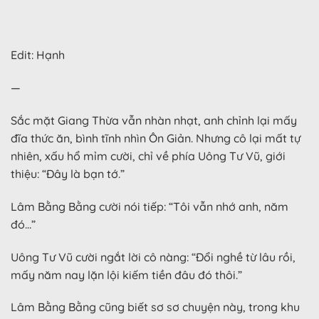
Edit: Hạnh
—
Sắc mặt Giang Thừa vẫn nhàn nhạt, anh chỉnh lại mấy
đĩa thức ăn, bình tĩnh nhìn Ôn Giản. Nhưng cô lại mất tự
nhiên, xấu hổ mỉm cười, chỉ về phía Uông Tư Vũ, giới
thiệu: “Đây là bạn tớ.”
Lâm Bằng Bằng cười nói tiếp: “Tôi vẫn nhớ anh, năm
đó…”
Uông Tư Vũ cười ngắt lời cô nàng: “Đổi nghề từ lâu rồi,
mấy năm nay lặn lội kiếm tiền đâu đó thôi.”
Lâm Bằng Bằng cũng biết sơ sơ chuyện này, trong khu