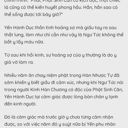
chính mình: “Phải, Phật Sinh Căn có kịch độc, một chiếc
lá cũng có thể kiến huyết phong hầu. Hắn, hắn sao có
thể sống được tới bây giờ?”
Yến Hành Dục thần tình hoảng sợ mà giấu tay ra sau
thắt lưng, làm như chỉ cần như vậy là Ngư Tức không thể
bắt y lấy máu nữa.
Từ sau khi hồi kinh, sự hoảng sợ của y thường là do y
giả vờ làm ra.
Nhiều năm ăn chay niệm phật trong Hàn Nhược Tự đã
sớm khiến y biết giấu đi cảm xúc, nhưng khi Ngư Tức nói
trong người Kinh Hàn Chương có độc của Phật Sinh Căn,
Yến Hành Dục lại cảm giác được lòng bàn chân y lạnh
đến kinh người.
Đó là cảm giác mà trước giờ y chưa từng cảm nhận
được, so với việc năm đó y suýt nữa bị Yến phu nhân