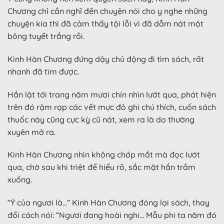
Chương chỉ cần nghĩ đến chuyện nói cho y nghe những
chuyện kia thì đã cảm thấy tội lỗi vì đã dẫm nát một
bông tuyết trắng rồi.
Kinh Hàn Chương đứng dậy chủ động đi tìm sách, rất
nhanh đã tìm được.
Hắn lật tới trang năm mươi chín nhìn lướt qua, phát hiện
trên đó rậm rạp các vết mực đỏ ghi chú thích, cuốn sách
thuốc này cũng cực kỳ cũ nát, xem ra là do thường
xuyên mở ra.
Kinh Hàn Chương nhìn không chớp mắt mà đọc lướt
qua, chờ sau khi triệt để hiểu rõ, sắc mặt hắn trầm
xuống.
“Ý của ngươi là…” Kinh Hàn Chương đóng lại sách, thay
đổi cách nói: “Ngươi đang hoài nghi… Mẫu phi ta năm đó