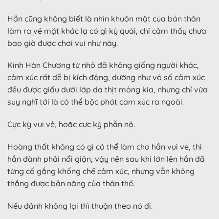
Hắn cũng không biết là nhìn khuôn mặt của bản thân
làm ra vẻ mặt khác lạ có gì kỳ quái, chỉ cảm thấy chưa
bao giờ được chơi vui như này.
Kinh Hàn Chương từ nhỏ đã không giống người khác,
cảm xúc rất dễ bị kích động, dường như vô số cảm xúc
đều được giấu dưới lớp da thịt mỏng kia, nhưng chỉ vừa
suy nghĩ tới là có thể bộc phát cảm xúc ra ngoài.
Cực kỳ vui vẻ, hoặc cực kỳ phẫn nộ.
Hoàng thất không có gì có thể làm cho hắn vui vẻ, thì
hắn đành phải nổi giận, vậy nên sau khi lớn lên hắn đã
từng cố gắng khống chế cảm xúc, nhưng vẫn không
thắng được bản năng của thân thể.
Nếu đánh không lại thì thuận theo nó đi.