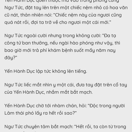
Ngư Tức, đặt tay lên trên một chiếc nệm nhỏ có hoa văn
cũ nát, thản nhiên nói: “Chiếc nệm này của ngươi cũng
quá nát rồi, đợi ta trở về cho ngươi một cái mới.”
Ngư Tức ngoài cười nhưng trong không cười: “Đa tạ
công tử ban thưởng, nếu ngài hào phóng như vậy, thì
bao giờ mới trả phí khám bệnh suốt mấy năm nay
đây?”
Yến Hành Dục lập tức không lên tiếng.
Ngư Tức liếc mắt nhìn y một cái, đưa tay đặt trên cổ tay
của Yến Hành Dục, nhắm mắt bắt mạch.
Yến Hành Dục chờ tới nhàm chán, hỏi: “Độc trong người
Lâm thái phó lấy ra hết rồi sao?”
Ngư Tức chuyên tâm bắt mạch: “Hết rồi, ta còn từ trong