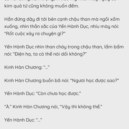
kim quả tử cũng không muốn đếm.
Hắn đứng dậy đi tới bên cạnh chậu than mà ngồi xổm
xuống, nhìn thần sắc của Yến Hành Dục, nhíu mày nói:
“Rốt cuộc xảy ra chuyện gì?”
Yến Hành Dục nhìn than cháy trong chậu than, lẩm bẩm
nói: “Điện hạ, ta có thể nói dối không?”
Kinh Hàn Chương: “…”
Kinh Hàn Chương buồn bã nói: “Ngươi học được sao?”
Yến Hành Dục: “Còn chưa học được.”
“À.” Kinh Hàn Chương nói, “Vậy thì không thể.”
Yến Hành Dục: “…”