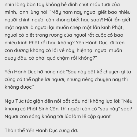
nhìn lòng bàn tay không hề dính chút máu tươi của
mình, lạnh lùng nói: “Mấy năm nay ngươi giết bao nhiêu
người chính ngươi còn không biết hay sao?! Mỗi lần giết
một người là ngươi lại muốn chép một lần kinh Phật,
ngươi có biết trong rương của ngươi rốt cuộc có bao
nhiêu kinh Phật rồi hay không? Yến Hành Dục, đi trên
con đường không có lối về này, hiện tại ngươi muốn
quay đầu, có phải quá chậm rồi không?”
Yến Hành Dục hờ hững nói: “Sau này bất kể chuyện gì ta
cũng có thể nghe lời ngươi, nhưng riêng chuyện này thì
không được.”
Ngư Tức tức giận đến nỗi bắt đầu nói không lựa lời: “Nếu
không có Phật Sinh Căn, thì ngươi còn có “sau này” sao?
Ngươi còn sống không tới lúc làm lễ cập quan!”
Thân thể Yến Hành Dục cứng đờ.