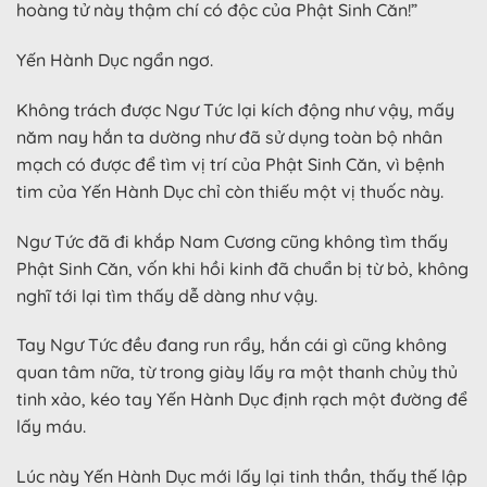
hoàng tử này thậm chí có độc của Phật Sinh Căn!”
Yến Hành Dục ngẩn ngơ.
Không trách được Ngư Tức lại kích động như vậy, mấy
năm nay hắn ta dường như đã sử dụng toàn bộ nhân
mạch có được để tìm vị trí của Phật Sinh Căn, vì bệnh
tim của Yến Hành Dục chỉ còn thiếu một vị thuốc này.
Ngư Tức đã đi khắp Nam Cương cũng không tìm thấy
Phật Sinh Căn, vốn khi hồi kinh đã chuẩn bị từ bỏ, không
nghĩ tới lại tìm thấy dễ dàng như vậy.
Tay Ngư Tức đều đang run rẩy, hắn cái gì cũng không
quan tâm nữa, từ trong giày lấy ra một thanh chủy thủ
tinh xảo, kéo tay Yến Hành Dục định rạch một đường để
lấy máu.
Lúc này Yến Hành Dục mới lấy lại tinh thần, thấy thế lập