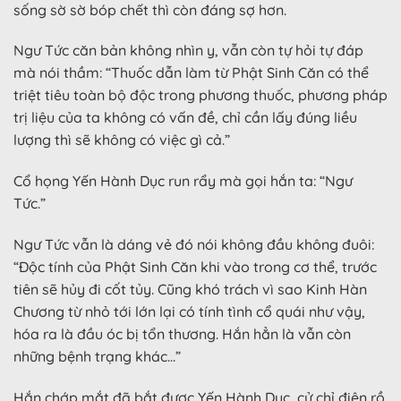
sống sờ sờ bóp chết thì còn đáng sợ hơn.
Ngư Tức căn bản không nhìn y, vẫn còn tự hỏi tự đáp
mà nói thầm: “Thuốc dẫn làm từ Phật Sinh Căn có thể
triệt tiêu toàn bộ độc trong phương thuốc, phương pháp
trị liệu của ta không có vấn đề, chỉ cần lấy đúng liều
lượng thì sẽ không có việc gì cả.”
Cổ họng Yến Hành Dục run rẩy mà gọi hắn ta: “Ngư
Tức.”
Ngư Tức vẫn là dáng vẻ đó nói không đầu không đuôi:
“Độc tính của Phật Sinh Căn khi vào trong cơ thể, trước
tiên sẽ hủy đi cốt tủy. Cũng khó trách vì sao Kinh Hàn
Chương từ nhỏ tới lớn lại có tính tình cổ quái như vậy,
hóa ra là đầu óc bị tổn thương. Hắn hẳn là vẫn còn
những bệnh trạng khác…”
Hắn chớp mắt đã bắt được Yến Hành Dục, cử chỉ điên rồ