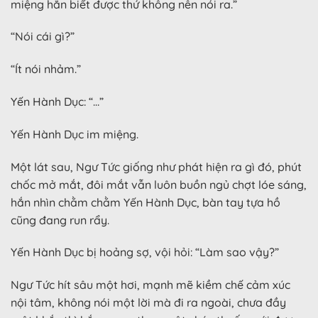
miệng hắn biết được thứ không nên nói ra.”
“Nói cái gì?”
“Ít nói nhảm.”
Yến Hành Dục: “…”
Yến Hành Dục im miệng.
Một lát sau, Ngư Tức giống như phát hiện ra gì đó, phút
chốc mở mắt, đôi mắt vẫn luôn buồn ngủ chợt lóe sáng,
hắn nhìn chằm chằm Yến Hành Dục, bàn tay tựa hồ
cũng đang run rẩy.
Yến Hành Dục bị hoảng sợ, vội hỏi: “Làm sao vậy?”
Ngư Tức hít sâu một hơi, mạnh mẽ kiềm chế cảm xúc
nội tâm, không nói một lời mà đi ra ngoài, chưa đầy