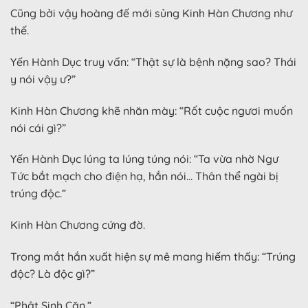
Cũng bởi vậy hoàng đế mới sủng Kinh Hàn Chương như
thế.
Yến Hành Dục truy vấn: “Thật sự là bệnh nặng sao? Thái
y nói vậy ư?”
Kinh Hàn Chương khẽ nhăn mày: “Rốt cuộc ngươi muốn
nói cái gì?”
Yến Hành Dục lúng ta lúng túng nói: “Ta vừa nhờ Ngư
Tức bắt mạch cho điện hạ, hắn nói… Thân thể ngài bị
trúng độc.”
Kinh Hàn Chương cứng đờ.
Trong mắt hắn xuất hiện sự mê mang hiếm thấy: “Trúng
độc? Là độc gì?”
“Phật Sinh Căn.”