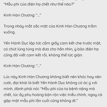
“Mẫu phi của điện hạ chết như thế nào?”
Kinh Hàn Chương: “…”
Trong nháy mắt sắc mặt của Kinh Hàn Chương trầm
xuống.
Yến Hành Dục lập tức cầm giấy cam kết che trước mặt,
có chút lúng túng mà đưa cho hắn nhìn, ý bảo điện hạ
cũng đã viết cam kết rồi, không thể tức giận.
Kinh Hàn Chương: “…”
Lúc này Kinh Hàn Chương không biết nên khóc hay nên
cười, đại khái là biết Yến Hành Dục không có ác ý với
mình, đành phải nói: “Mẫu phi của ta bệnh nặng mà
chết, lúc ấy phụ hoàng bận rộn việc triều chính, ngay cả
gặp mặt mẫu phi lần cuối cũng không đi.”