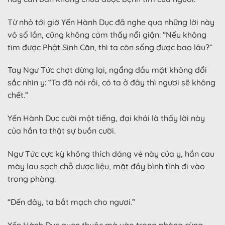
Từ nhỏ tới giờ Yến Hành Dục đã nghe qua những lời này
vô số lần, cũng không cảm thấy nổi giận: “Nếu không
tìm được Phật Sinh Căn, thì ta còn sống được bao lâu?”
Tay Ngư Tức chợt dừng lại, ngẩng đầu mặt không đổi
sắc nhìn y: “Ta đã nói rồi, có ta ở đây thì ngươi sẽ không
chết.”
Yến Hành Dục cười một tiếng, đại khái là thấy lời này
của hắn ta thật sự buồn cười.
Ngư Tức cực kỳ không thích dáng vẻ này của y, hắn cau
mày lau sạch chỗ dược liệu, mặt đầy bình tĩnh đi vào
trong phòng.
“Đến đây, ta bắt mạch cho ngươi.”
Yến Hành Dục quen thuộc mà vào trong phòng cùng