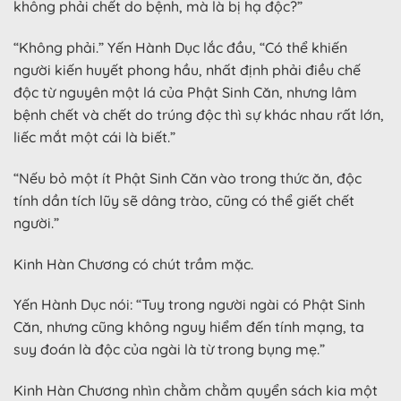
không phải chết do bệnh, mà là bị hạ độc?”
“Không phải.” Yến Hành Dục lắc đầu, “Có thể khiến
người kiến huyết phong hầu, nhất định phải điều chế
độc từ nguyên một lá của Phật Sinh Căn, nhưng lâm
bệnh chết và chết do trúng độc thì sự khác nhau rất lớn,
liếc mắt một cái là biết.”
“Nếu bỏ một ít Phật Sinh Căn vào trong thức ăn, độc
tính dần tích lũy sẽ dâng trào, cũng có thể giết chết
người.”
Kinh Hàn Chương có chút trầm mặc.
Yến Hành Dục nói: “Tuy trong người ngài có Phật Sinh
Căn, nhưng cũng không nguy hiểm đến tính mạng, ta
suy đoán là độc của ngài là từ trong bụng mẹ.”
Kinh Hàn Chương nhìn chằm chằm quyển sách kia một