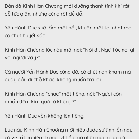
Dần dà Kinh Hàn Chương mới dưỡng thành tính khí rất
dễ tức giận, nhưng cũng rất dễ dỗ.
Yến Hành Dục sưởi ấm một hồi, khuôn mặt tái nhợt mới
có chút huyết sắc.
Kinh Hàn Chương lúc này mới nói: “Nói đi, Ngư Tức nói gì
với ngươi vậy?”
Cả người Yến Hành Dục cứng đờ, có chút nan kham mà
quay đầu đi chỗ khác, không muốn trả lời.
Kinh Hàn Chương “chậc” một tiếng, nói: “Ngươi còn
muốn đếm kim quả tử không?”
Yến Hành Dục vẫn không lên tiếng.
Lúc này Kinh Hàn Chương mới hiểu được sự tình lần này
có vẻ rất nghiêm trọng, vì tiểu mỹ nhân này ngay cả