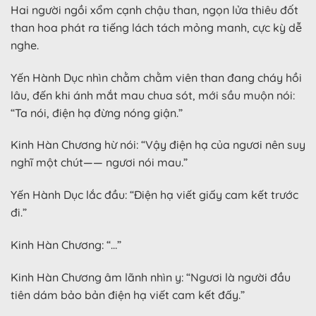
Hai người ngồi xổm cạnh chậu than, ngọn lửa thiêu đốt
than hoa phát ra tiếng lách tách mỏng manh, cực kỳ dễ
nghe.
Yến Hành Dục nhìn chằm chằm viên than đang cháy hồi
lâu, đến khi ánh mắt mau chua sót, mới sầu muộn nói:
“Ta nói, điện hạ đừng nóng giận.”
Kinh Hàn Chương hừ nói: “Vậy điện hạ của ngươi nên suy
nghĩ một chút—— ngươi nói mau.”
Yến Hành Dục lắc đầu: “Điện hạ viết giấy cam kết trước
đi.”
Kinh Hàn Chương: “…”
Kinh Hàn Chương âm lãnh nhìn y: “Ngươi là người đầu
tiên dám bảo bản điện hạ viết cam kết đấy.”