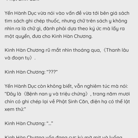
Yến Hành Dục vừa nói vào vấn đề vừa tới bên giá sách
tìm sách ghi chép thuốc, nhưng chữ trên sách y không
nhìn ra là chữ gì, đành phải dựa theo ký ức mà lấy ra
một quyển, đưa cho Kinh Hàn Chương.
Kinh Hàn Chương rũ mắt nhìn thoáng qua,《Thanh lâu
và đoạn tụ》.
Kinh Hàn Chương: “???”
Yến Hành Dục còn không biết, vẫn nghiêm túc mà nói:
“Đây là《Bệnh nan y và triệu chứng》, trang năm mươi
chín có ghi chép lại về Phật Sinh Căn, điện hạ có thể lật
xem thử.”
Kinh Hàn Chương: “…”
Kinh Hàn Chương vốn đang cực kỳ mờ mịt và luống