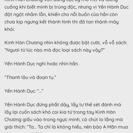
cuống khi biết mình bị trúng độc, nhưng vì Yến Hành Dục
đột ngột nhầm lẫn, khiến cho nỗi buồn của hắn còn
chưa kịp ngưng kết thành hình thì đã tan thành mây
khói.
Kinh Hàn Chương nhìn không được bật cười, vỗ vỗ sách:
“Ngươi từ lúc nào mà đọc loại sách này vậy?”
Yến Hành Dục nghi hoặc nhìn hắn.
“Thanh lâu và đoạn tụ.”
Yến Hành Dục: “…”
Yến Hành Dục đứng phắt dậy, lấy tư thế sét đánh mà
lấy lại cuốn sách khó coi kia từ trong tay Kinh Hàn
Chương giấu vào trong ngực mình, có chút lo lắng mà
giải thích: “Ta… Ta chỉ là không hiểu, nên bảo A Mãn mua