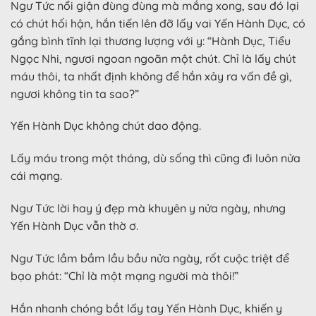
Ngư Tức nổi giận đùng đùng mà mắng xong, sau đó lại
có chút hối hận, hắn tiến lên đỡ lấy vai Yến Hành Dục, có
gắng bình tĩnh lại thương lượng với y: “Hành Dục, Tiểu
Ngọc Nhi, ngươi ngoan ngoãn một chút. Chỉ là lấy chút
máu thôi, ta nhất định không để hắn xảy ra vấn đề gì,
ngươi không tin ta sao?”
Yến Hành Dục không chút dao động.
Lấy máu trong một tháng, dù sống thì cũng đi luôn nửa
cái mạng.
Ngư Tức lời hay ý đẹp mà khuyên y nửa ngày, nhưng
Yến Hành Dục vẫn thờ ơ.
Ngư Tức lầm bầm lầu bầu nửa ngày, rốt cuộc triệt để
bạo phát: “Chỉ là một mạng người mà thôi!”
Hắn nhanh chóng bắt lấy tay Yến Hành Dục, khiến y