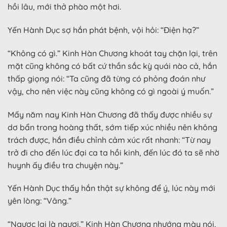
hồi lâu, mới thở phào một hơi.
Yến Hành Dục sợ hắn phát bệnh, vội hỏi: “Điện hạ?”
“Không có gì.” Kinh Hàn Chương khoát tay chặn lại, trên
mặt cũng không có bất cứ thần sắc kỳ quái nào cả, hắn
thấp giọng nói: “Ta cũng đã từng có phỏng đoán như
vậy, cho nên việc này cũng không có gì ngoài ý muốn.”
Mấy năm nay Kinh Hàn Chương đã thấy được nhiều sự
dơ bẩn trong hoàng thất, sớm tiếp xúc nhiều nên không
trách được, hắn điều chỉnh cảm xúc rất nhanh: “Từ nay
trở đi cho đến lúc đại ca ta hồi kinh, đến lúc đó ta sẽ nhờ
huynh ấy điều tra chuyện này.”
Yến Hành Dục thấy hắn thật sự không để ý, lúc này mới
yên lòng: “Vâng.”
“Ngược lại là ngươi.” Kinh Hàn Chương nhướng mày nói,