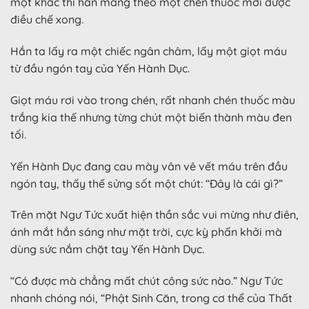
một khắc thì hắn mang theo một chén thuốc mới được
điều chế xong.
Hắn ta lấy ra một chiếc ngân châm, lấy một giọt máu
từ đầu ngón tay của Yến Hành Dục.
Giọt máu rơi vào trong chén, rất nhanh chén thuốc màu
trắng kia thế nhưng từng chút một biến thành màu đen
tối.
Yến Hành Dục đang cau mày vân vê vết máu trên đầu
ngón tay, thấy thế sửng sốt một chút: “Đây là cái gì?”
Trên mặt Ngư Tức xuất hiện thần sắc vui mừng như điên,
ánh mắt hắn sáng như mặt trời, cực kỳ phấn khởi mà
dùng sức nắm chặt tay Yến Hành Dục.
“Có được mà chẳng mất chút công sức nào.” Ngư Tức
nhanh chóng nói, “Phật Sinh Căn, trong cơ thể của Thất