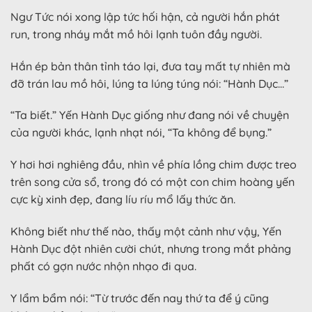
Ngư Tức nói xong lập tức hối hận, cả người hắn phát
run, trong nháy mắt mồ hôi lạnh tuôn đầy người.
Hắn ép bản thân tỉnh táo lại, đưa tay mất tự nhiên mà
đỡ trán lau mồ hôi, lúng ta lúng túng nói: “Hành Dục…”
“Ta biết.” Yến Hành Dục giống như đang nói về chuyện
của người khác, lạnh nhạt nói, “Ta không để bụng.”
Y hơi hơi nghiêng đầu, nhìn về phía lồng chim được treo
trên song cửa sổ, trong đó có một con chim hoàng yến
cực kỳ xinh đẹp, đang líu ríu mổ lấy thức ăn.
Không biết như thế nào, thấy một cảnh như vậy, Yến
Hành Dục đột nhiên cười chút, nhưng trong mắt phảng
phất có gợn nước nhộn nhạo đi qua.
Y lẩm bẩm nói: “Từ trước đến nay thứ ta để ý cũng