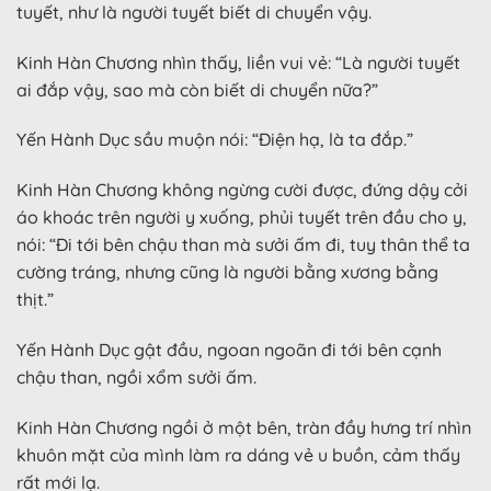
tuyết, như là người tuyết biết di chuyển vậy.
Kinh Hàn Chương nhìn thấy, liền vui vẻ: “Là người tuyết
ai đắp vậy, sao mà còn biết di chuyển nữa?”
Yến Hành Dục sầu muộn nói: “Điện hạ, là ta đắp.”
Kinh Hàn Chương không ngừng cười được, đứng dậy cởi
áo khoác trên người y xuống, phủi tuyết trên đầu cho y,
nói: “Đi tới bên chậu than mà sưởi ấm đi, tuy thân thể ta
cường tráng, nhưng cũng là người bằng xương bằng
thịt.”
Yến Hành Dục gật đầu, ngoan ngoãn đi tới bên cạnh
chậu than, ngồi xổm sưởi ấm.
Kinh Hàn Chương ngồi ở một bên, tràn đầy hưng trí nhìn
khuôn mặt của mình làm ra dáng vẻ u buồn, cảm thấy
rất mới lạ.