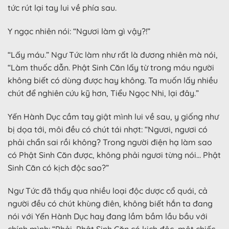
tức rút lại tay lui về phía sau.
Y ngạc nhiên nói: “Ngươi làm gì vậy?!”
“Lấy máu.” Ngư Tức làm như rất là đương nhiên mà nói,
“Làm thuốc dẫn. Phật Sinh Căn lấy từ trong máu người
không biết có dùng được hay không. Ta muốn lấy nhiều
chút để nghiên cứu kỹ hơn, Tiểu Ngọc Nhi, lại đây.”
Yến Hành Dục cầm tay giật mình lui về sau, y giống như
bị dọa tới, môi đều có chút tái nhợt: “Ngươi, ngươi có
phải chẩn sai rồi không? Trong người điện hạ làm sao
có Phật Sinh Căn được, không phải ngươi từng nói… Phật
Sinh Căn có kịch độc sao?”
Ngư Tức đã thấy qua nhiều loại độc dược cổ quái, cả
người đều có chút khùng điên, không biết hắn ta đang
nói với Yến Hành Dục hay đang lầm bầm lầu bầu với