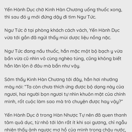
Yến Hành Dục chờ Kinh Hàn Chương uống thuốc xong,
thì sau đó y mới đứng dậy đi tìm Ngư Tức.
Ngư Tức ở tại phòng khách cách vách, Yến Hành Dục
vừa tới gần đã ngửi thấy mùi dược liệu nồng nặc.
Ngư Tức đang nấu thuốc, hắn mặc một bộ bạch y vừa
bẩn vừa cũ nhìn vô cùng nghèo túng, cũng không biết
hắn lăn lộn ở đâu mà bẩn như vậy.
Sớm thấy Kinh Hàn Chương tới đây, hắn hơi nhướng
mày nói: “Ta còn chưa thích ứng được bộ dạng này của
ngươi, hai người bọn ngươi tự nhìn khuôn mặt của chính
mình, rốt cuộc làm sao mà trò chuyện được hay vậy?”
Yến Hành Dục ở trong Hàn Nhược Tự nên đã quen thanh
tâm quả dục, từ nhỏ tới lớn rất ít khi soi gương, chỉ ngẫu
nhiên thấy ảnh ngược mơ hồ của mình trong chậu nước,