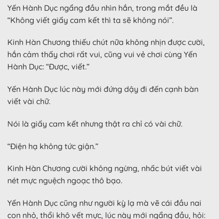
Yến Hành Dục ngẩng đầu nhìn hắn, trong mắt đều là
“Không viết giấy cam kết thì ta sẽ không nói”.
Kinh Hàn Chương thiếu chút nữa không nhịn được cười,
hắn cảm thấy chơi rất vui, cũng vui vẻ chơi cùng Yến
Hành Dục: “Được, viết.”
Yến Hành Dục lúc này mới đứng dậy đi đến cạnh bàn
viết vài chữ.
Nói là giấy cam kết nhưng thật ra chỉ có vài chữ.
“Điện hạ không tức giận.”
Kinh Hàn Chương cười không ngừng, nhấc bút viết vài
nét mực nguệch ngoạc thô bạo.
Yến Hành Dục cũng như người kỳ lạ mà vẽ cái đầu nai
con nhỏ, thổi khô vết mực, lúc này mới ngẩng đầu, hỏi: