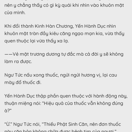
nên y chẳng thấy có gì kỳ quái khi nhìn vào khuôn mặt
của mình.
Khi đổi thành Kinh Hàn Chương, Yến Hành Dục nhìn
khuôn mặt tràn đầy kiêu căng ngạo mạn kia, vừa thấy
quen thuộc lại vừa thấy xa lạ.
——Vẻ mặt trương dương tự đắc mà cả đời y sẽ không
làm ra được.
Ngư Tức nấu xong thuốc, ngửi ngửi hương vị, lại cau
mày đổ thuốc đi.
Yến Hành Dục thập phần quen thuộc với hành động này,
thuận miệng nói: “Hiệu quả của thuốc vẫn không đúng
à?”
“Ừ.” Ngư Tức nói, “Thiếu Phật Sinh Căn, nên đơn thuốc
này căn bản không chữa được bệnh tim của ngươi.”