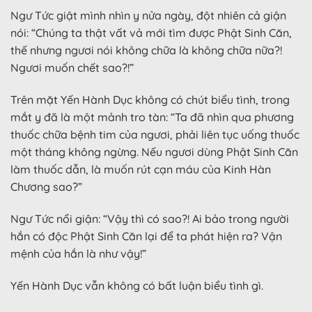
Ngư Tức giật mình nhìn y nửa ngày, đột nhiên cả giận
nói: “Chúng ta thật vất vả mới tìm được Phật Sinh Căn,
thế nhưng ngươi nói không chữa là không chữa nữa?!
Ngươi muốn chết sao?!”
Trên mặt Yến Hành Dục không có chút biểu tình, trong
mắt y đã là một mảnh tro tàn: “Ta đã nhìn qua phương
thuốc chữa bệnh tim của ngươi, phải liên tục uống thuốc
một tháng không ngừng. Nếu ngươi dùng Phật Sinh Căn
làm thuốc dẫn, là muốn rút cạn máu của Kinh Hàn
Chương sao?”
Ngư Tức nổi giận: “Vậy thì có sao?! Ai bảo trong người
hắn có độc Phật Sinh Căn lại để ta phát hiện ra? Vận
mệnh của hắn là như vậy!”
Yến Hành Dục vẫn không có bất luận biểu tình gì.