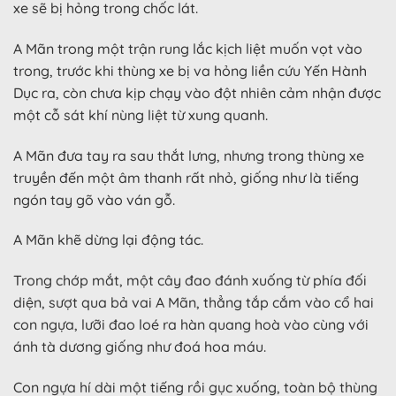
xe sẽ bị hỏng trong chốc lát.
A Mãn trong một trận rung lắc kịch liệt muốn vọt vào
trong, trước khi thùng xe bị va hỏng liền cứu Yến Hành
Dục ra, còn chưa kịp chạy vào đột nhiên cảm nhận được
một cỗ sát khí nùng liệt từ xung quanh.
A Mãn đưa tay ra sau thắt lưng, nhưng trong thùng xe
truyền đến một âm thanh rất nhỏ, giống như là tiếng
ngón tay gõ vào ván gỗ.
A Mãn khẽ dừng lại động tác.
Trong chớp mắt, một cây đao đánh xuống từ phía đối
diện, sượt qua bả vai A Mãn, thẳng tắp cắm vào cổ hai
con ngựa, lưỡi đao loé ra hàn quang hoà vào cùng với
ánh tà dương giống như đoá hoa máu.
Con ngựa hí dài một tiếng rồi gục xuống, toàn bộ thùng