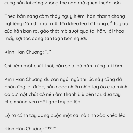
cung hắn lại càng không thể nào mà quen thuộc hơn.
Theo bản năng cảm thấy nguy hiểm, hắn nhanh chóng
nghiêng đầu đi, một mũi tên khéo léo từ trong cổ tay áo
của hắn bắn ra, gào thét mà sượt qua tai hắn, lôi theo
mấy sợi tóc đang tán loạn bên người.
Kinh Hàn Chương: “…”
Chỉ kém một chút thôi, hắn sẽ bị nỏ bắn trúng mi tâm.
Kinh Hàn Chương dù còn ngái ngủ thì lúc này cũng đã
phản ứng lại được, hắn ngạc nhiên nhìn tay áo của mình,
do dự một chút cố nén âm thanh ù ù bên tai, đưa tay
nhẹ nhàng vén một góc tay áo lên.
Lộ ra cánh tay đang buộc một cái nỏ tinh xảo khéo léo.
Kinh Hàn Chương: “???”