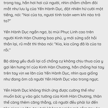
trong tay, hắn hơi hơi cúi người, nhìn chằm chằm đôi
mắt như lưu ly của Yến Hành Dục, đột nhiên hừ cười một
tiếng, nói: “Nai của ta, ngươi tính toán xem khi nào trả
ta?”
Yến Hành Dục ngẩn ngơ, bị mùi Phục Linh cao trên
người Kinh Hàn Chương bao phủ, y mới sửng sốt hồi
thần lại, rũ mắt thì thào nói: “Kia, kia cũng đã là của ta
rồi.”
Bộ dáng yếu đuối lại cố chống cự không chịu thua của y
gợi lên hưng trí của Kinh Hàn Chương, hắn chống hai tay
trên tay vịn xe lăn của Yến Hành Dục, nhìn qua giống
như đang ôm cả người Yến Hành Dục vào trong ngực.
Yến Hành Dục không thích ứng được cường thế như
muốn bức y vào góc tường của Kinh Hàn Chương, thân
thể càng thêm căng thẳng, cả người đều phải lùi đến