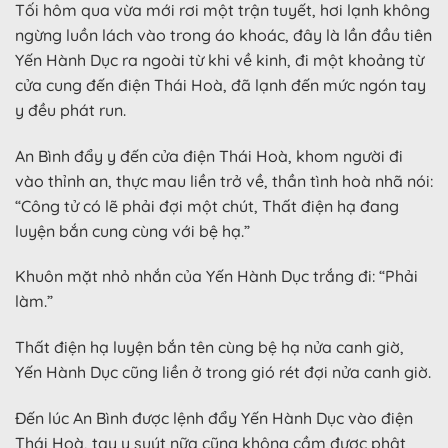
Tối hôm qua vừa mới rơi một trận tuyết, hơi lạnh không
ngừng luồn lách vào trong áo khoác, đây là lần đầu tiên
Yến Hành Dục ra ngoài từ khi về kinh, đi một khoảng từ
cửa cung đến điện Thái Hoà, đã lạnh đến mức ngón tay
y đều phát run.
An Bình đẩy y đến cửa điện Thái Hoà, khom người đi
vào thỉnh an, thực mau liền trở về, thần tình hoà nhã nói:
“Công tử có lẽ phải đợi một chút, Thất điện hạ đang
luyện bắn cung cùng với bệ hạ.”
Khuôn mặt nhỏ nhắn của Yến Hành Dục trắng đi: “Phải
làm.”
Thất điện hạ luyện bắn tên cùng bệ hạ nửa canh giờ,
Yến Hành Dục cũng liền ở trong gió rét đợi nửa canh giờ.
Đến lúc An Bình được lệnh đẩy Yến Hành Dục vào điện
Thái Hoà, tay y suýt nữa cũng không cầm được phật