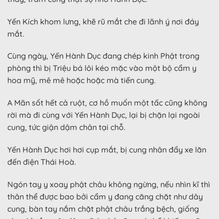
Yến Kích khom lưng, khẽ rũ mắt che đi lãnh ý nơi đáy
mắt.
Cùng ngày, Yến Hành Dục đang chép kinh Phật trong
phòng thì bị Triệu bá lôi kéo mặc vào một bộ cẩm y
hoa mỹ, mê mê hoặc hoặc mà tiến cung.
A Mãn sốt hết cả ruột, cơ hồ muốn một tấc cũng không
rời mà đi cùng với Yến Hành Dục, lại bị chặn lại ngoài
cung, tức giận dậm chân tại chỗ.
Yến Hành Dục hơi hơi cụp mắt, bị cung nhân đẩy xe lăn
đến điện Thái Hoà.
Ngón tay y xoay phật châu không ngừng, nếu nhìn kĩ thì
thân thể được bao bởi cẩm y đang căng chặt như dây
cung, bàn tay nắm chặt phật châu trắng bệch, giống