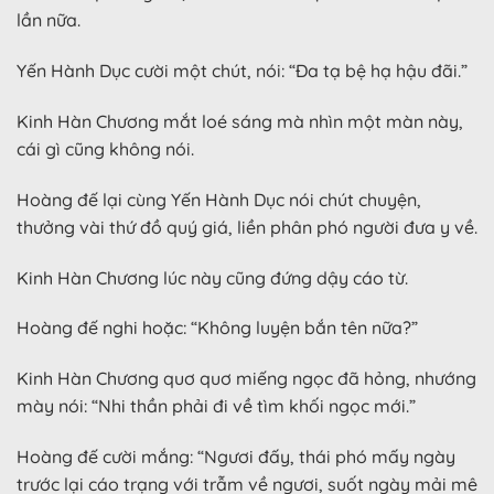
lần nữa.
Yến Hành Dục cười một chút, nói: “Đa tạ bệ hạ hậu đãi.”
Kinh Hàn Chương mắt loé sáng mà nhìn một màn này,
cái gì cũng không nói.
Hoàng đế lại cùng Yến Hành Dục nói chút chuyện,
thưởng vài thứ đồ quý giá, liền phân phó người đưa y về.
Kinh Hàn Chương lúc này cũng đứng dậy cáo từ.
Hoàng đế nghi hoặc: “Không luyện bắn tên nữa?”
Kinh Hàn Chương quơ quơ miếng ngọc đã hỏng, nhướng
mày nói: “Nhi thần phải đi về tìm khối ngọc mới.”
Hoàng đế cười mắng: “Ngươi đấy, thái phó mấy ngày
trước lại cáo trạng với trẫm về ngươi, suốt ngày mải mê