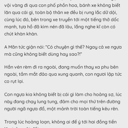
vội vàng đi qua con phố phồn hoa, bánh xe không biết
lăn qua cái gì, toàn bộ thân xe đều bị rung lắc dữ dội,
cùng lúc đó, bên trong xe truyền tới một tiếng thở dốc
mạnh, tựa hồ đã kìm nén đã lâu, lắng nghe kĩ còn có
chút khàn khàn.
A Mãn tức giận nói: “Có chuyện gì thế? Ngay cả xe ngựa
mà cũng không biết dùng hay sao?!”
Hắn vén rèm đi ra ngoài, đang muốn thay xa phu bên
ngoài, tầm mắt đảo qua xung quanh, con ngươi lập tức
co rụt lại.
Con ngựa kia không biết bị cái gì làm cho hoảng sợ, lúc
này đang chạy lung tung, đâm cho mọi thứ trên đường
người ngã ngựa đổ, một mảnh trời toàn tiếng kêu rên.
Trong lúc hoảng loạn, không ai để ý tới hai đồng tiền