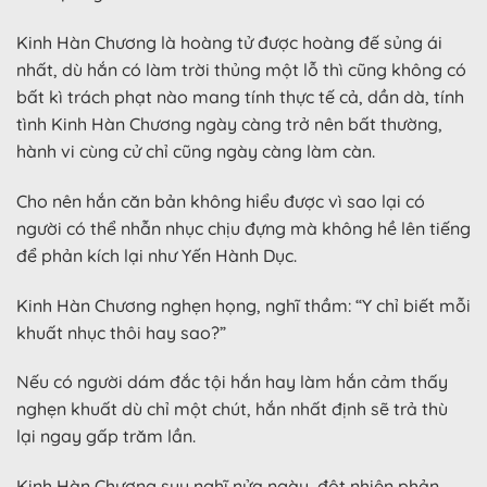
Kinh Hàn Chương là hoàng tử được hoàng đế sủng ái
nhất, dù hắn có làm trời thủng một lỗ thì cũng không có
bất kì trách phạt nào mang tính thực tế cả, dần dà, tính
tình Kinh Hàn Chương ngày càng trở nên bất thường,
hành vi cùng cử chỉ cũng ngày càng làm càn.
Cho nên hắn căn bản không hiểu được vì sao lại có
người có thể nhẫn nhục chịu đựng mà không hề lên tiếng
để phản kích lại như Yến Hành Dục.
Kinh Hàn Chương nghẹn họng, nghĩ thầm: “Y chỉ biết mỗi
khuất nhục thôi hay sao?”
Nếu có người dám đắc tội hắn hay làm hắn cảm thấy
nghẹn khuất dù chỉ một chút, hắn nhất định sẽ trả thù
lại ngay gấp trăm lần.
Kinh Hàn Chương suy nghĩ nửa ngày, đột nhiên phản