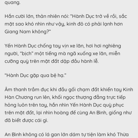
quang.
Hắn cười lớn, thản nhiên nói: “Hành Dục trở về rồi, sắc
mặt sao khó nhìn như vậy, kinh đô có phải lạnh hơn
Giang Nam không?”
Yến Hành Dục chống tay vịn xe lăn, hơi hơi nghiêng
người, “bịch” một tiếng mà ngã xuống xe lăn, miễn
cưỡng quỳ trên mặt đất dập đầu hành lễ.
“Hành Dục gặp qua bệ hạ.”
Âm thanh trầm đục khi đầu gối chạm đất khiến tay Kinh
Hàn Chương run lên, khối ngọc thượng đẳng trực tiếp
hỏng luôn trên tay, hắn nhìn Yến Hành Dục quỳ phục
trên mặt đất, lại nhìn hoàng đế cùng An Bình, giống như
đã biết được cái gì.
An Bình không có lá gan lớn dám tự tiện làm khó Thừa