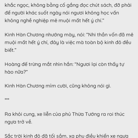
khắc ngọc, không bằng cố gắng đọc chút sách, đỡ phải
để người khác suốt ngày nói ngươi không học vấn
không nghề nghiệp mê muội mất hết ý chí.”
Kinh Hàn Chương nhướng mày, nói: “Nhi thần vốn đã mê
muội mất hết ý chí, đây là việc mà toàn bộ kinh đô đều
biết.”
Hoàng đế trừng mắt nhìn hắn: “Ngươi lại còn thấy tự
hào nữa?”
Kinh Hàn Chương mỉm cười, cũng không nói gì.
***
Ra khỏi cung, xe liễn của phủ Thừa Tướng ra roi thúc
ngựa trở về.
Sắc trời kinh đô đã tối sầm, xa phu điều khiển xe ngựa