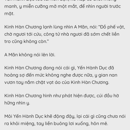
manh, y miễn cưỡng mở một mắt, để nhìn người trước
mặt.
Kinh Hàn Chương lạnh lùng nhìn A Mãn, nói: “Đồ phế vật,
chờ ngươi tới cứu, công tử nhà ngươi đã sớm chết liền
tro cũng không còn.”
A Mãn không nói lên lời.
Kinh Hàn Chương đang nói cái gì, Yến Hành Dục đã
hoảng sợ đến mức không nghe được nữa, y gian nan
vươn tay nắm chặt vạt áo của Kinh Hàn Chương.
Kinh Hàn Chương hình như phát hiện được, cúi đầu hờ
hững nhìn y.
Môi Yến Hành Dục khẽ động đậy, lại cái gì cũng chưa nói
ra khỏi miệng, tay liền buông lơi xuống, hôn mê.