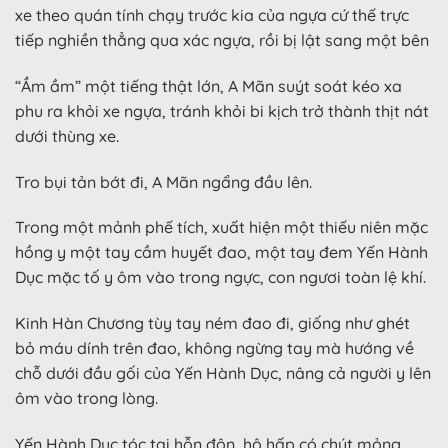
xe theo quán tính chạy trước kia của ngựa cứ thế trực
tiếp nghiền thẳng qua xác ngựa, rồi bị lật sang một bên
“Ầm ầm” một tiếng thật lớn, A Mãn suýt soát kéo xa
phu ra khỏi xe ngựa, tránh khỏi bi kịch trở thành thịt nát
dưới thùng xe.
Tro bụi tản bớt đi, A Mãn ngẩng đầu lên.
Trong một mảnh phế tích, xuất hiện một thiếu niên mặc
hồng y một tay cầm huyết đao, một tay đem Yến Hành
Dục mặc tố y ôm vào trong ngực, con ngươi toàn lệ khí.
Kinh Hàn Chương tùy tay ném đao đi, giống như ghét
bỏ máu dính trên đao, không ngừng tay mà hướng về
chỗ dưới đầu gối của Yến Hành Dục, nâng cả người y lên
ôm vào trong lòng.
Yến Hành Dục tóc tai hỗn độn, hô hấp có chút mỏng