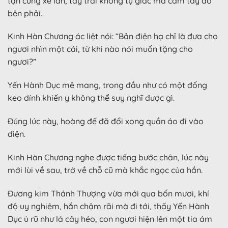
tận cùng xe lăn, tay trái không tự giác mà cầm tay áo
bên phải.
Kinh Hàn Chương ác liệt nói: “Bản điện hạ chỉ là đưa cho
ngươi nhìn một cái, từ khi nào nói muốn tặng cho
ngươi?”
Yến Hành Dục mê mang, trong đầu như có một đống
keo dính khiến y không thể suy nghĩ được gì.
Đúng lúc này, hoàng đế đã đổi xong quần áo đi vào
điện.
Kinh Hàn Chương nghe được tiếng bước chân, lúc này
mới lùi về sau, trở về chỗ cũ mà khắc ngọc của hắn.
Đương kim Thánh Thượng vừa mới qua bốn mươi, khí
độ uy nghiêm, hắn chậm rãi mà đi tới, thấy Yến Hành
Dục ủ rũ như lá cây héo, con ngươi hiện lên một tia ám