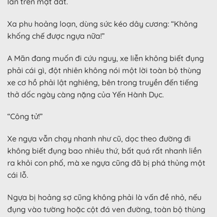
lăn trên mặt đất.
Xa phu hoảng loạn, dùng sức kéo dây cương: “Không
khống chế được ngựa nữa!”
A Mãn đang muốn đi cứu nguy, xe liễn không biết đụng
phải cái gì, đột nhiên không nói một lời toàn bộ thùng
xe cơ hồ phải lật nghiêng, bên trong truyền đến tiếng
thở dốc ngày càng nặng của Yến Hành Dục.
“Công tử!”
Xe ngựa vẫn chạy nhanh như cũ, dọc theo đường đi
không biết đụng bao nhiêu thứ, bất quá rất nhanh liền
ra khỏi con phố, mà xe ngựa cũng đã bị phá thủng một
cái lỗ.
Ngựa bị hoảng sợ cũng không phải là vấn đề nhỏ, nếu
đụng vào tường hoặc cột đá ven đường, toàn bộ thùng