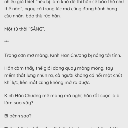
nhiêu giả thiết “nếu bị làm khó dễ thì hắn sẽ báo thù như
thế nào”, ngay cả trong lúc mơ cũng đang hành hung
cừu nhân, báo thù rửa hận.
Một từ thôi “SẢNG”.
***
Trong cơn mơ màng, Kinh Hàn Chương bị nóng tới tỉnh.
Hắn cảm thấy thế giới đang quay mòng mòng, tay
mềm thắt lưng nhũn ra, cả người không có nổi một chút
khí lực, liền mắt cũng không mở ra được.
Kinh Hàn Chương mê mang mà nghĩ, hắn rốt cuộc là bị
làm sao vậy?
Bị bệnh sao?