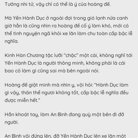
Tướng nhi tử, vậy chỉ có thể là ý của hoàng đế.
Mà Yến Hành Dục ở ngoài đợi trong gió lạnh nửa canh
giờ hẳn là cũng nhìn ra hoàng đế cố ý làm khó, mới có
thể tình nguyện ngã khỏi xe lăn làm chu toàn cấp bậc lễ
nghĩa.
Kinh Hàn Chương tặc lưỡi “chậc” một cái, không nghĩ tới
Yến Hành Dục là người thông minh, không phải là cái
bao cỏ làm gì cũng sai mà bên ngoài nói.
Hoàng đế giật mình mà nhìn y, vội hỏi: “Hành Dục làm
gì vậy, thân thể ngươi không tốt, cấp bậc lễ nghĩa đều
được miễn hết.”
Hắn khoát tay, làm An Bình đang quỳ một bên đi đỡ
người.
An Bình vội đứng lên, đỡ Yến Hành Dục lên xe lăn một