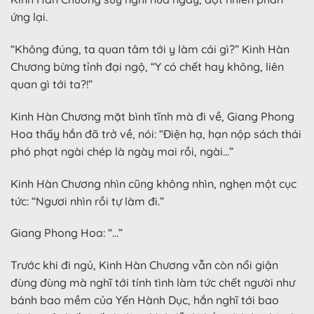
ứng lại.
“Không đúng, ta quan tâm tới y làm cái gì?” Kinh Hàn
Chương bừng tỉnh đại ngộ, “Y có chết hay không, liên
quan gì tới ta?!”
Kinh Hàn Chương mặt bình tĩnh mà đi về, Giang Phong
Hoa thấy hắn đã trở về, nói: “Điện hạ, hạn nộp sách thái
phó phạt ngài chép là ngày mai rồi, ngài…”
Kinh Hàn Chương nhìn cũng không nhìn, nghẹn một cục
tức: “Ngươi nhìn rồi tự làm đi.”
Giang Phong Hoa: “…”
Trước khi đi ngủ, Kinh Hàn Chương vẫn còn nổi giận
đùng đùng mà nghĩ tới tính tình làm tức chết người như
bánh bao mềm của Yến Hành Dục, hắn nghĩ tới bao