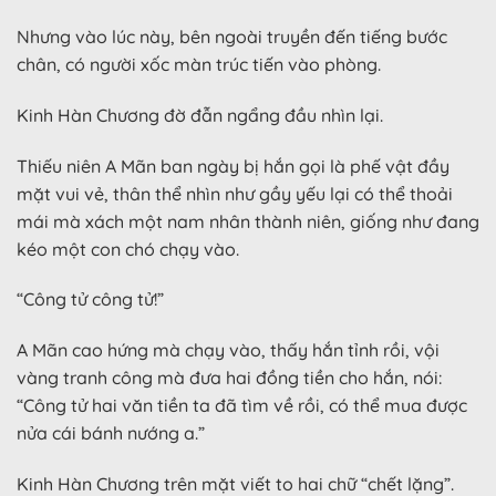
Nhưng vào lúc này, bên ngoài truyền đến tiếng bước
chân, có người xốc màn trúc tiến vào phòng.
Kinh Hàn Chương đờ đẫn ngẩng đầu nhìn lại.
Thiếu niên A Mãn ban ngày bị hắn gọi là phế vật đầy
mặt vui vẻ, thân thể nhìn như gầy yếu lại có thể thoải
mái mà xách một nam nhân thành niên, giống như đang
kéo một con chó chạy vào.
“Công tử công tử!”
A Mãn cao hứng mà chạy vào, thấy hắn tỉnh rồi, vội
vàng tranh công mà đưa hai đồng tiền cho hắn, nói:
“Công tử hai văn tiền ta đã tìm về rồi, có thể mua được
nửa cái bánh nướng a.”
Kinh Hàn Chương trên mặt viết to hai chữ “chết lặng”.