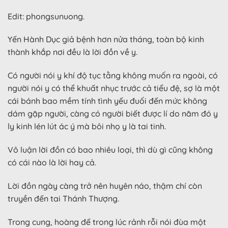
Edit: phongsunuong.
Yến Hành Dục giả bệnh hơn nửa tháng, toàn bộ kinh
thành khắp nơi đều là lời đồn về y.
Có người nói y khí độ tục tằng không muốn ra ngoài, có
người nói y có thể khuất nhục trước cả tiểu đệ, sợ là một
cái bánh bao mềm tính tình yếu đuối đến mức không
dám gặp người, càng có người biết được lí do năm đó y
ly kinh lén lút ác ý mà bôi nhọ y là tai tinh.
Vô luận lời đồn có bao nhiêu loại, thì dù gì cũng không
có cái nào là lời hay cả.
Lời đồn ngày càng trở nên huyên náo, thậm chí còn
truyền đến tai Thánh Thượng.
Trong cung, hoàng đế trong lúc rảnh rỗi nói đùa một