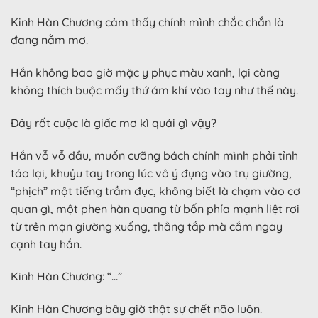
Kinh Hàn Chương cảm thấy chính mình chắc chắn là
đang nằm mơ.
Hắn không bao giờ mặc y phục màu xanh, lại càng
không thích buộc mấy thứ ám khí vào tay như thế này.
Đây rốt cuộc là giấc mơ kì quái gì vậy?
Hắn vỗ vỗ đầu, muốn cưỡng bách chính mình phải tỉnh
táo lại, khuỷu tay trong lúc vô ý đụng vào trụ giường,
“phịch” một tiếng trầm đục, không biết là chạm vào cơ
quan gì, một phen hàn quang từ bốn phía mạnh liệt rơi
từ trên mạn giường xuống, thẳng tắp mà cắm ngay
cạnh tay hắn.
Kinh Hàn Chương: “…”
Kinh Hàn Chương bây giờ thật sự chết não luôn.