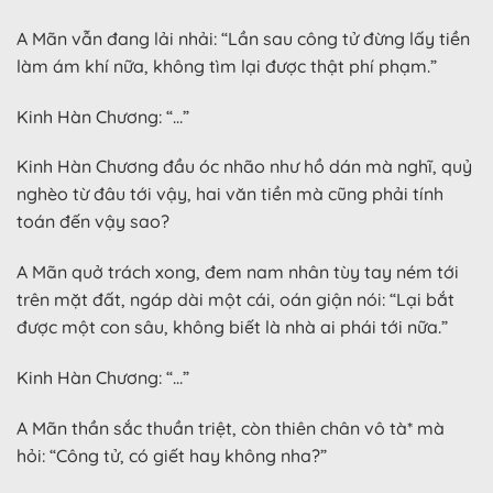
A Mãn vẫn đang lải nhải: “Lần sau công tử đừng lấy tiền
làm ám khí nữa, không tìm lại được thật phí phạm.”
Kinh Hàn Chương: “…”
Kinh Hàn Chương đầu óc nhão như hồ dán mà nghĩ, quỷ
nghèo từ đâu tới vậy, hai văn tiền mà cũng phải tính
toán đến vậy sao?
A Mãn quở trách xong, đem nam nhân tùy tay ném tới
trên mặt đất, ngáp dài một cái, oán giận nói: “Lại bắt
được một con sâu, không biết là nhà ai phái tới nữa.”
Kinh Hàn Chương: “…”
A Mãn thần sắc thuần triệt, còn thiên chân vô tà* mà
hỏi: “Công tử, có giết hay không nha?”