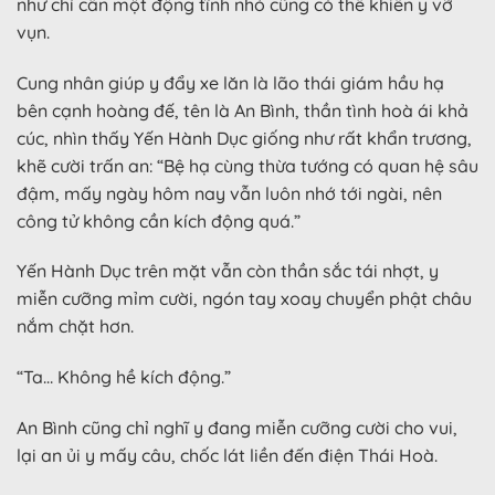
như chỉ cần một động tĩnh nhỏ cũng có thể khiến y vỡ
vụn.
Cung nhân giúp y đẩy xe lăn là lão thái giám hầu hạ
bên cạnh hoàng đế, tên là An Bình, thần tình hoà ái khả
cúc, nhìn thấy Yến Hành Dục giống như rất khẩn trương,
khẽ cười trấn an: “Bệ hạ cùng thừa tướng có quan hệ sâu
đậm, mấy ngày hôm nay vẫn luôn nhớ tới ngài, nên
công tử không cần kích động quá.”
Yến Hành Dục trên mặt vẫn còn thần sắc tái nhợt, y
miễn cưỡng mỉm cười, ngón tay xoay chuyển phật châu
nắm chặt hơn.
“Ta… Không hề kích động.”
An Bình cũng chỉ nghĩ y đang miễn cưỡng cười cho vui,
lại an ủi y mấy câu, chốc lát liền đến điện Thái Hoà.