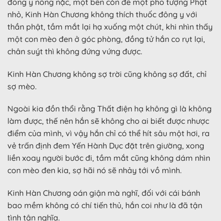
đông y nồng nặc, một bên còn để một pho tượng Phật
nhỏ, Kinh Hàn Chương không thích thuốc đông y với
thần phật, tầm mắt lại hạ xuống một chút, khi nhìn thấy
một con mèo đen ở góc phòng, đồng tử hắn co rụt lại,
chân suýt thì không đứng vứng được.
Kinh Hàn Chương không sợ trời cũng không sợ đất, chỉ
sợ mèo.
Ngoài kia đồn thổi rằng Thất điện hạ không gì là không
làm được, thế nên hắn sẽ không cho ai biết được nhược
điểm của mình, vì vậy hắn chỉ có thể hít sâu một hơi, ra
vẻ trấn định đem Yến Hành Dục đặt trên giường, xong
liền xoay người bước đi, tầm mắt cũng không dám nhìn
con mèo đen kia, sợ hãi nó sẽ nhảy tới vồ mình.
Kinh Hàn Chương oán giận mà nghĩ, đối với cái bánh
bao mềm không có chí tiến thủ, hắn coi như là đã tận
tình tận nghĩa.