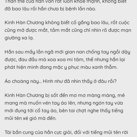
Thân thể của hắn vẫn rất luôn khoẻ mạnh, không biết
đã bao lâu rồi hắn chưa bị bệnh lần nào.
Kinh Hàn Chương không biết cố gắng bao lâu, rốt cuộc
cũng mở được mắt, tầm mắt cũng chỉ nhìn rõ được mạn
giường xa lạ.
Hắn sau mấy lần ngã mới gian nan chống tay ngồi dậy
được, đau đầu mà xoa xoa mi tâm, thế nhưng hắn lại
phát hiện mình đang mặc y phục màu xanh thẫm.
Áo choàng này… Hình như đã nhìn thấy ở đâu rồi?
Kinh Hàn Chương bị sốt đến mơ mơ màng màng, mê
mang mà muốn vén tay áo lên, nhưng ngón tay vừa
mới đụng tới cổ tay áo, bên tai chợt nghe thấy tiếng
mũi tên xé gió mà đến.
Tài bắn cung của hắn cực giỏi, đối với tiếng mũi tên rời