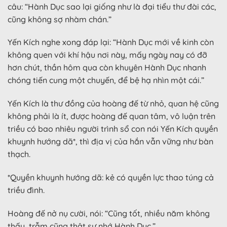
câu: “Hành Dục sao lại giống như là đại tiểu thư đài các,
cũng không sợ nhàm chán.”
Yến Kích nghe xong đáp lại: “Hành Dục mới về kinh còn
không quen với khí hậu nơi này, mấy ngày nay có đỡ
hơn chút, thần hôm qua còn khuyên Hành Dục nhanh
chóng tiến cung một chuyến, để bệ hạ nhìn một cái.”
Yến Kích là thư đồng của hoàng đế từ nhỏ, quan hệ cũng
không phải là ít, được hoàng đế quan tâm, vô luận trên
triều có bao nhiêu người trình sổ con nói Yến Kích quyền
khuynh hướng dã*, thì địa vị của hắn vẫn vững như bàn
thạch.
*Quyền khuynh hướng dã: kẻ có quyền lực thao túng cả
triều đình.
Hoàng đế nở nụ cười, nói: “Cũng tốt, nhiều năm không
thấy, trẫm cũng thật sự nhớ Hành Dục.”