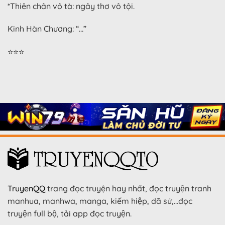
*Thiên chân vô tà: ngây thơ vô tội.
Kinh Hàn Chương: “…”
⭐⭐⭐
TruyenQQ
trang đọc truyện hay nhất, đọc truyện tranh
manhua, manhwa, manga, kiếm hiệp, dã sử,…đọc
truyện full bộ, tải app đọc truyện.