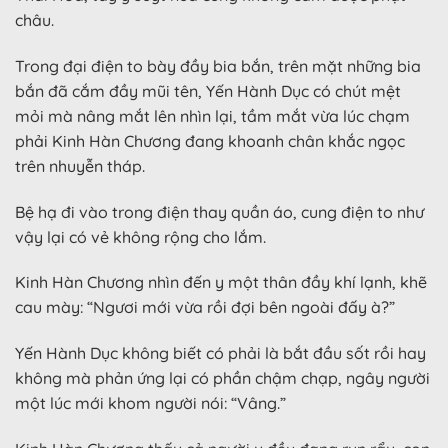
châu.
Trong đại điện to bày đầy bia bắn, trên mặt những bia
bắn đã cắm đầy mũi tên, Yến Hành Dục có chút mệt
mỏi mà nâng mắt lên nhìn lại, tầm mắt vừa lúc chạm
phải Kinh Hàn Chương đang khoanh chân khắc ngọc
trên nhuyễn tháp.
Bệ hạ đi vào trong điện thay quần áo, cung điện to như
vậy lại có vẻ không rộng cho lắm.
Kinh Hàn Chương nhìn đến y một thân đầy khí lạnh, khẽ
cau mày: “Ngươi mới vừa rồi đợi bên ngoài đấy à?”
Yến Hành Dục không biết có phải là bắt đầu sốt rồi hay
không mà phản ứng lại có phần chậm chạp, ngây người
một lúc mới khom người nói: “Vâng.”