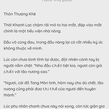
Thôn Thượng Khê
Thời Khanh Lạc chậm rãi mở to hai mắt, đập vào mắt
chính là một tiểu viện nhà nông.
Đầu vô cùng đau, trong đầu nàng lại có rất nhiều ký ức
không thuộc về mình.
Lúc còn chưa bình tĩnh lại được, đột nhiên cánh tay bị
người nắm chặt. “Nha đầu c.h.ế.t tiệt kia, ngươi còn giả
c.h.ế.t với lão nương sao.”
“Ngươi, cái đồ Tang Môn tinh, hôm nay cho dù chết, lão
nương cũng phải đưa t.h.i t.h.ể của ngươi đến huyện
thành.”
Lúc phụ nhân chanh chua này nói xong, còn tức giận giơ