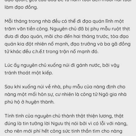
làm đạo đồng.
Mỗi tháng trong nhà đều có thể đi đạo quán lĩnh một
trăm văn tiền công. Nguyên chủ đã bị phụ mẫu ruột thịt
đưa đi đạo quán, mãi cho đến hai tháng trước, tòa đạo
quán kia đột nhiên nổ mạnh, đạo trưởng và ba gã đồng
tử khác đều c.h.ế.t trong trận nổ mạnh đó.
Lúc ấy nguyên chủ xuống núi đi gánh nước, bởi vậy
tránh thoát một kiếp.
Sau khi xuống núi về nhà, phụ mẫu của nàng định cho
nàng một mối hôn sự, cư nhiên là công tử Ngô gia nhà
phú hộ ở huyện thành.
Tính tình của nguyên chủ thành thật thiện lương, thật
đúng là tin tưởng lời Ngưu thị nói bởi vì có lỗi với nàng,
cho nên mới phí hết công sức tinh thần tìm cho nàng