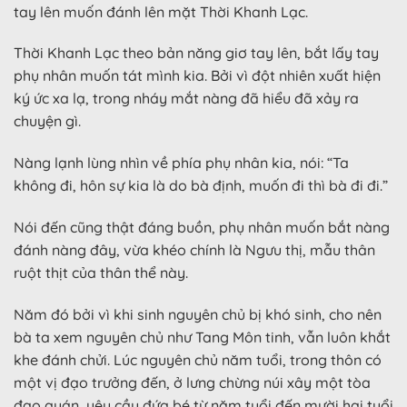
tay lên muốn đánh lên mặt Thời Khanh Lạc.
Thời Khanh Lạc theo bản năng giơ tay lên, bắt lấy tay
phụ nhân muốn tát mình kia. Bởi vì đột nhiên xuất hiện
ký ức xa lạ, trong nháy mắt nàng đã hiểu đã xảy ra
chuyện gì.
Nàng lạnh lùng nhìn về phía phụ nhân kia, nói: “Ta
không đi, hôn sự kia là do bà định, muốn đi thì bà đi đi.”
Nói đến cũng thật đáng buồn, phụ nhân muốn bắt nàng
đánh nàng đây, vừa khéo chính là Ngưu thị, mẫu thân
ruột thịt của thân thể này.
Năm đó bởi vì khi sinh nguyên chủ bị khó sinh, cho nên
bà ta xem nguyên chủ như Tang Môn tinh, vẫn luôn khắt
khe đánh chửi. Lúc nguyên chủ năm tuổi, trong thôn có
một vị đạo trưởng đến, ở lưng chừng núi xây một tòa
đạo quán, yêu cầu đứa bé từ năm tuổi đến mười hai tuổi