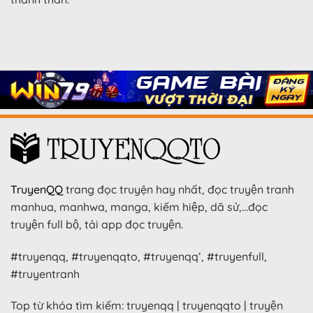
TruyenQQ
trang đọc truyện hay nhất, đọc truyện tranh
manhua, manhwa, manga, kiếm hiệp, dã sử,…đọc
truyện full bộ, tải app đọc truyện.
#truyenqq, #truyenqqto, #truyenqq’, #truyenfull,
#truyentranh
Top từ khóa tìm kiếm: truyenqq | truyenqqto | truyện