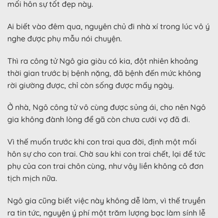
mối hôn sự tốt đẹp này.
Ai biết vào đêm qua, nguyên chủ đi nhà xí trong lúc vô ý
nghe được phụ mẫu nói chuyện.
Thì ra công tử Ngô gia giàu có kia, đột nhiên khoảng
thời gian trước bị bệnh nặng, đã bệnh đến mức không
rời giường được, chỉ còn sống được mấy ngày.
Ở nhà, Ngô công tử vô cùng được sủng ái, cho nên Ngô
gia không đành lòng để gã còn chưa cưới vợ đã đi.
Vì thế muốn trước khi con trai qua đời, định một mối
hôn sự cho con trai. Chờ sau khi con trai chết, lại để tức
phụ của con trai chôn cùng, như vậy liền không cô đơn
tịch mịch nữa.
Ngô gia cũng biết việc này không dễ làm, vì thế truyền
ra tin tức, nguyện ý phí một trăm lượng bạc làm sính lễ