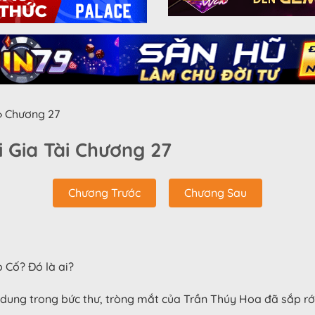
»
Chương 27
i Gia Tài Chương 27
Chương Trước
Chương Sau
̣ Cố? Đó là ai?
 dung trong bức thư, tròng mắt của Trần Thúy Hoa đã sắp rớ