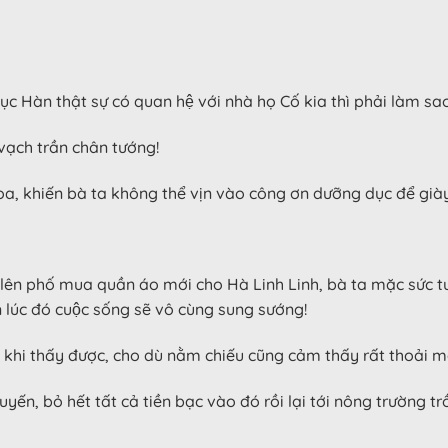
ục Hàn thật sự có quan hệ với nhà họ Cố kia thì phải làm s
vạch trần chân tướng!
, khiến bà ta không thể vịn vào công ơn dưỡng dục để gia
cố ý lên phố mua quần áo mới cho Hà Linh Linh, bà ta mặc sức
ến lúc đó cuộc sống sẽ vô cùng sung sướng!
 khi thấy được, cho dù nằm chiếu cũng cảm thấy rất thoải ma
bỏ hết tất cả tiền bạc vào đó rồi lại tới nông trường t