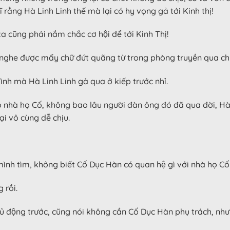
ĩ rằng Hà Linh Linh thế mà lại có hy vọng gả tới Kinh thị!
 cũng phải nắm chắc cơ hội để tới Kinh Thị!
 được mấy chữ đứt quãng từ trong phòng truyền qua chiếc
 đình mà Hà Linh Linh gả qua ở kiếp trước nhỉ.
ỏ nhà họ Cố, không bao lâu người đàn ông đó đã qua đời, Hà
̣i vô cùng dễ chịu.
h tìm, không biết Cố Dục Hàn có quan hệ gì với nhà họ Cố
 rồi.
ủ động trước, cũng nói không cần Cố Dục Hàn phụ trách, nhưng