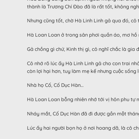
thành là Trương Chí Đào đã là rất tốt, không ngh
Nhưng cũng tốt, chờ Hà Linh Linh gả qua đó, cô ta
Hà Loan Loan ở trong sân phơi quần áo, mơ hồ nghe
Gả chồng gì chứ, Kinh thị gì, cô nghĩ chắc là gia
Cô nhớ rõ lúc ấy Hà Linh Linh gả cho con trai nh
còn lợi hại hơn, tuy làm mẹ kế nhưng cuộc sống la
Nhà họ Cố, Cố Dục Hàn…
Hà Loan Loan bỗng nhiên nhớ tới vị hôn phu tự mìn
Nháy mắt, Cố Dục Hàn đã đi được gần một tháng
Lúc ấy hai người bọn họ ở nơi hoang dã, là cô ch