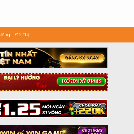
 Năng
Đô Thị