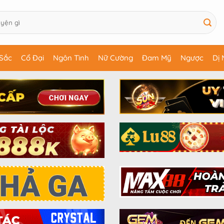
Sắc
Cổ Đại
Ngôn Tình
Nữ Cường
Đam Mỹ
Ngược
Dị