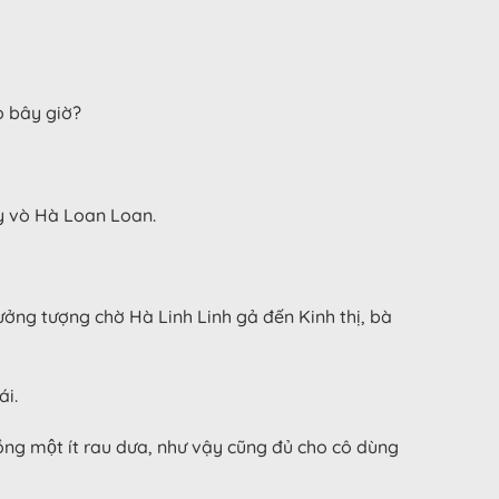
ao bây giờ?
̀y vò Hà Loan Loan.
 tưởng tượng chờ Hà Linh Linh gả đến Kinh thị, bà
́i.
rồng một ít rau dưa, như vậy cũng đủ cho cô dùng