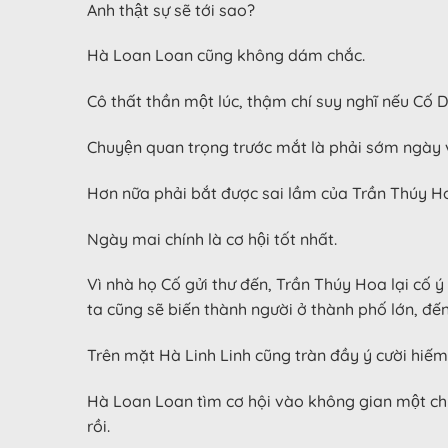
Anh thật sự sẽ tới sao?
Hà Loan Loan cũng không dám chắc.
Cô thất thần một lúc, thậm chí suy nghĩ nếu Cố D
Chuyện quan trọng trước mắt là phải sớm ngày 
Hơn nữa phải bắt được sai lầm của Trần Thúy Hoa
Ngày mai chính là cơ hội tốt nhất.
Vì nhà họ Cố gửi thư đến, Trần Thúy Hoa lại 
ta cũng sẽ biến thành người ở thành phố lớn, đ
Trên mặt Hà Linh Linh cũng tràn đầy ý cười hiếm
Hà Loan Loan tìm cơ hội vào không gian một chuyến, 
rồi.