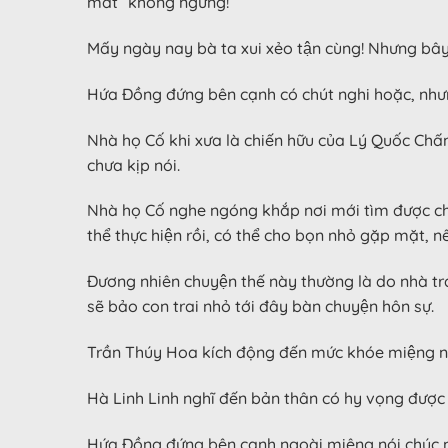
mắt” không ngừng!
Mấy ngày nay bà ta xui xẻo tận cùng! Nhưng bây g
Hứa Đồng đứng bên cạnh có chút nghi hoặc, nhưn
Nhà họ Cố khi xưa là chiến hữu của Lý Quốc Chấ
chưa kịp nói.
Nhà họ Cố nghe ngóng khắp nơi mới tìm được chỗ 
thể thực hiện rồi, có thể cho bọn nhỏ gặp mặt, nế
Đương nhiên chuyện thế này thường là do nhà trai
sẽ bảo con trai nhỏ tới đây bàn chuyện hôn sự.
Trần Thúy Hoa kích động đến mức khóe miệng nhướ
Hà Linh Linh nghĩ đến bản thân có hy vọng được g
Hứa Đồng đứng bên cạnh ngoài miệng nói chúc mừ