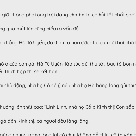
iờ không phải ông trời đang cho bà ta cơ hội tốt nhất sao
g qua một lúc cũng hiểu ra vấn đề.
n, chồng Hà Tú Uyển, đã định ra hôn ước cho con cái hai nhà 
ở của con gái Hà Tú Uyển, lập tức gửi thư tới, bày tỏ bọn nho
u thích hợp thì sẽ kết hôn!
 chủ động, nhà họ Cố có ý nếu nhà họ Hà bằng lòng gửi t
ng lên thật cao: “Linh Linh, nhà họ Cố ở Kinh thị! Con sắp đ
ả đến Kinh thị, cả người đều lâng lâng!
ng nhưng trong lòng lại có chút không dễ chịu, cô ta vốn cảm 