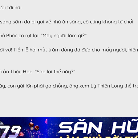
i tới nơi.
áng sớm đã bị gọi về nhà ăn sáng, cô cũng không từ chối.
ủ Phúc co rụt lại: “Mấy người làm gì?”
i vợ! Tiền lễ hỏi một trăm đồng đã đưa cho mấy người, hiệ
 Trần Thúy Hoa: “Sao lại thế này?”
y, con gái lớn phải gả chồng, ông xem Lý Thiên Long thể trạng