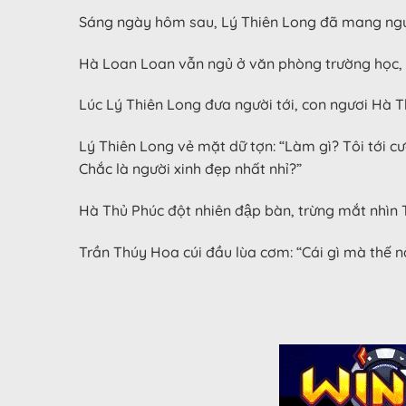
Sáng ngày hôm sau, Lý Thiên Long đã mang ngườ
Hà Loan Loan vẫn ngủ ở văn phòng trường học, s
Lúc Lý Thiên Long đưa người tới, con ngươi Hà Th
Lý Thiên Long vẻ mặt dữ tợn: “Làm gì? Tôi tới cướ
Chắc là người xinh đẹp nhất nhỉ?”
Hà Thủ Phúc đột nhiên đập bàn, trừng mắt nhìn
Trần Thúy Hoa cúi đầu lùa cơm: “Cái gì mà thế nà