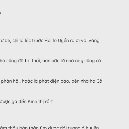
?
từ bé, chỉ là lúc trước Hà Tú Uyển ra đi vội vàng
̉ cũng đã tới tuổi, hôn ước từ nhỏ này cũng có
hư phản hồi, hoặc là phát điện báo, bên nhà họ Cố
ược gả đến Kinh thị rồi!”
thấy bản thân tìm được đối tượng ở huyện