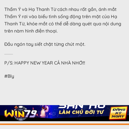
Thẩm Ý và Hạ Thanh Từ cách nhau rất gần, ánh mắt
Thẩm Ý rơi vào biểu tình sống động trên mặt của Hạ
Thanh Từ, khóe mắt có thể dễ dàng quét qua nội dung
trên nàm hình điện thoại.
Đầu ngón tay siết chặt từng chút một.
P/S: HAPPY NEW YEAR CẢ NHÀ NHỚ!!!
#Bly