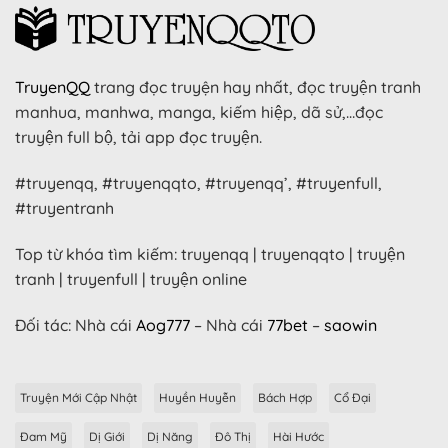
TruyenQQ
trang đọc truyện hay nhất, đọc truyện tranh
manhua, manhwa, manga, kiếm hiệp, dã sử,…đọc
truyện full bộ, tải app đọc truyện.
#truyenqq, #truyenqqto, #truyenqq’, #truyenfull,
#truyentranh
Top từ khóa tìm kiếm: truyenqq | truyenqqto | truyện
tranh | truyenfull | truyện online
Đối tác: Nhà cái
Aog777
– Nhà cái
77bet
–
saowin
Truyện Mới Cập Nhật
Huyền Huyễn
Bách Hợp
Cổ Đại
Đam Mỹ
Dị Giới
Dị Năng
Đô Thị
Hài Hước