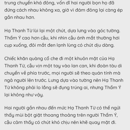
trung chuyển khá đông, vốn dĩ hai người bọn họ đã
đứng cách nhau không xa, giờ vì đám đông lại càng ép
gần nhau hơn.
Hạ Thanh Từ lùi lại một chút, dựa lưng vào góc tường.
Thẩm Ý cao hơn cậu, khi nhìn cậu ánh mắt thường hơi
cụp xuống, đôi mắt đen lạnh lùng có chút dịu dàng.
Chiếc khăn quàng cổ che đi một khuôn mặt của Hạ
Thanh Từ, cậu vịn một tay vào lan can, khi đoàn tàu di
chuyển về phía trước, mọi người sẽ theo quán tính mà
ngả người lên trước. Lưng dựa vào tường nên Hạ Thanh
Từ không phải lo lắng sẽ đụng trúng ai, nhưng Thẩm Ý
lại không như vậy.
Hai người gần nhau đến mức Hạ Thanh Từ có thể ngửi
thấy mùi bột giặt thoang thoảng trên người Thẩm Ý,
cậu cảm thấy có chút khó chịu nên khẽ quay mặt đi.