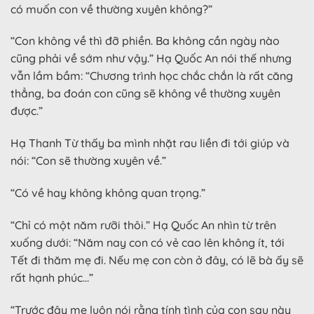
có muốn con về thường xuyên không?”
“Con không về thì đỡ phiền. Ba không cần ngày nào
cũng phải về sớm như vậy.” Hạ Quốc An nói thế nhưng
vẫn lầm bầm: “Chương trình học chắc chắn là rất căng
thẳng, ba đoán con cũng sẽ không về thường xuyên
được.”
Hạ Thanh Từ thấy ba mình nhặt rau liền đi tới giúp và
nói: “Con sẽ thường xuyên về.”
“Có về hay không không quan trọng.”
“Chỉ có một năm rưỡi thôi.” Hạ Quốc An nhìn từ trên
xuống dưới: “Năm nay con có vẻ cao lên không ít, tới
Tết đi thăm mẹ đi. Nếu mẹ con còn ở đây, có lẽ bà ấy sẽ
rất hạnh phúc…”
“Trước đây mẹ luôn nói rằng tính tình của con sau này