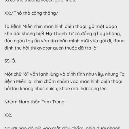
XX:/Thỏ thỏ căng thẳng/
Tạ Bệnh Miễn nhìn màn hình điện thoại, gõ một đoạn
khá dài không biết Hạ Thanh Từ có đồng ý hay không,
đầu ngón tay ấn vào tin nhắn mình mới vừa gửi đi, đang
định thu hồi thì avatar quen thuộc đã trả lời.
SS: Ồ.
Một chữ “ồ” vẫn lạnh lùng và bình tĩnh như vậy, nhưng Tạ
Bệnh Miễn lại nhìn chằm chằm vào màn hình điện thoại
hồi lâu không nhúc nhích, khóe môi hơi cong lên.
Nhóm Nam thần Tam Trung.
XX:.
Người nào đó gửi vào một dấu chấm, phía dưới nhanh