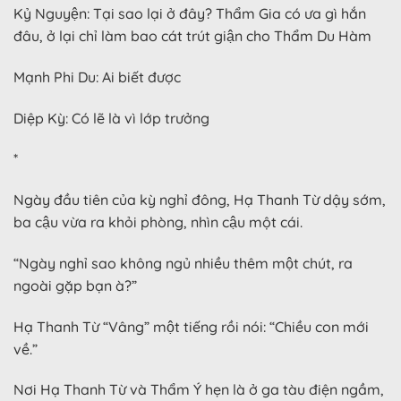
Kỷ Nguyện: Tại sao lại ở đây? Thẩm Gia có ưa gì hắn
đâu, ở lại chỉ làm bao cát trút giận cho Thẩm Du Hàm
Mạnh Phi Du: Ai biết được
Diệp Kỳ: Có lẽ là vì lớp trưởng
*
Ngày đầu tiên của kỳ nghỉ đông, Hạ Thanh Từ dậy sớm,
ba cậu vừa ra khỏi phòng, nhìn cậu một cái.
“Ngày nghỉ sao không ngủ nhiều thêm một chút, ra
ngoài gặp bạn à?”
Hạ Thanh Từ “Vâng” một tiếng rồi nói: “Chiều con mới
về.”
Nơi Hạ Thanh Từ và Thẩm Ý hẹn là ở ga tàu điện ngầm,