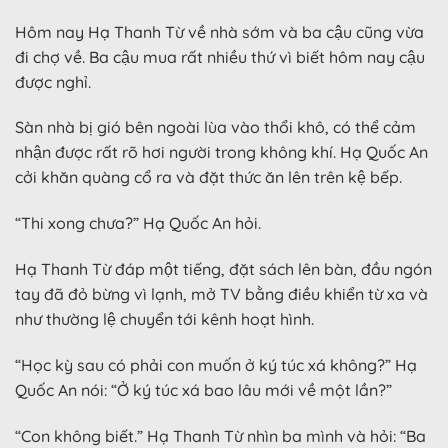
Hôm nay Hạ Thanh Từ về nhà sớm và ba cậu cũng vừa
đi chợ về. Ba cậu mua rất nhiều thứ vì biết hôm nay cậu
được nghỉ.
Sàn nhà bị gió bên ngoài lùa vào thổi khô, có thể cảm
nhận được rất rõ hơi người trong không khí. Hạ Quốc An
cởi khăn quàng cổ ra và đặt thức ăn lên trên kệ bếp.
“Thi xong chưa?” Hạ Quốc An hỏi.
Hạ Thanh Từ đáp một tiếng, đặt sách lên bàn, đầu ngón
tay đã đỏ bừng vì lạnh, mở TV bằng điều khiển từ xa và
như thường lệ chuyển tới kênh hoạt hình.
“Học kỳ sau có phải con muốn ở ký túc xá không?” Hạ
Quốc An nói: “Ở ký túc xá bao lâu mới về một lần?”
“Con không biết.” Hạ Thanh Từ nhìn ba mình và hỏi: “Ba