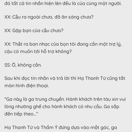
đó tất cả tin nhắn hiện lên đều là của cùng một người.
XX: Cậu ra ngoài chưa, đã ăn sáng chưa?
XX: Gặp bạn của cậu chưa?
XX: Thật ra ban nhạc của bọn tôi đang cần một trợ lý,
cậu có muốn tới hỗ trợ không?
SS: Ờ, không cần.
Sau khi đọc tin nhắn và trả lời thì Hạ Thanh Từ cũng tắt
màn hình điện thoại.
“Ga này là ga trung chuyển. Hành khách trên tàu xin vui
lòng nhường ghế cho hành khách có nhu cầu. Ga sắp
đến tiếp theo…”
Hạ Thanh Từ và Thẩm Ý đứng dựa vào một góc, ga