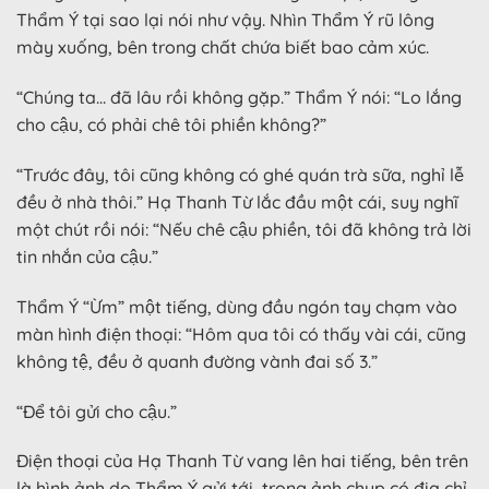
Thẩm Ý tại sao lại nói như vậy. Nhìn Thẩm Ý rũ lông
mày xuống, bên trong chất chứa biết bao cảm xúc.
“Chúng ta… đã lâu rồi không gặp.” Thẩm Ý nói: “Lo lắng
cho cậu, có phải chê tôi phiền không?”
“Trước đây, tôi cũng không có ghé quán trà sữa, nghỉ lễ
đều ở nhà thôi.” Hạ Thanh Từ lắc đầu một cái, suy nghĩ
một chút rồi nói: “Nếu chê cậu phiền, tôi đã không trả lời
tin nhắn của cậu.”
Thẩm Ý “Ừm” một tiếng, dùng đầu ngón tay chạm vào
màn hình điện thoại: “Hôm qua tôi có thấy vài cái, cũng
không tệ, đều ở quanh đường vành đai số 3.”
“Để tôi gửi cho cậu.”
Điện thoại của Hạ Thanh Từ vang lên hai tiếng, bên trên
là hình ảnh do Thẩm Ý gửi tới, trong ảnh chụp có địa chỉ