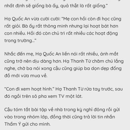
nhất định sẽ giống bà ấy, quả thật là rất giống.”
Hạ Quốc An vừa cười cười: “Mẹ con hồi còn đi học cũng
rất giỏi. Bà ấy rất thông minh nhưng lại hoạt bát hơn
con nhiều. Hồi đó còn chủ trì rất nhiều các hoạt động
trong trường…”
Nhắc đến mẹ, Hạ Quốc An liền nói rất nhiều, ánh mắt
cũng trở nên dịu dàng hơn. Hạ Thanh Từ chăm chú lắng
nghe, chờ ba nói xong cậu cũng giúp ba dọn dẹp đống
đồ mới vừa mua về.
“Con đi xem hoạt hình.” Hạ Thanh Từ rửa tay trước, sau
đó ngồi trên sô pha xem TV một lát.
Cậu tóm tắt bài tập về nhà trong kỳ nghỉ đông rồi gửi
vào trong nhóm lớp, đồng thời cũng trả lời tin nhắn
Thẩm Ý gửi cho mình.