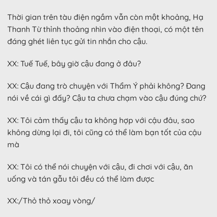
Thời gian trên tàu điện ngầm vẫn còn một khoảng, Hạ
Thanh Từ thỉnh thoảng nhìn vào điện thoại, có một tên
đáng ghét liên tục gửi tin nhắn cho cậu.
XX: Tuế Tuế, bây giờ cậu đang ở đâu?
XX: Cậu đang trò chuyện với Thẩm Ý phải không? Đang
nói về cái gì đấy? Cậu ta chưa chạm vào cậu đúng chứ?
XX: Tôi cảm thấy cậu ta không hợp với cậu đâu, sao
không dừng lại đi, tôi cũng có thể làm bạn tốt của cậu
mà
XX: Tôi có thể nói chuyện với cậu, đi chơi với cậu, ăn
uống và tán gẫu tôi đều có thể làm được
XX:/Thỏ thỏ xoay vòng/