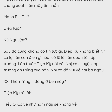
chóng xuất hiện mấy tin nhắn.
Mạnh Phi Du:?
Diệp Kỳ:?
Kỷ Nguyện:?
Sau đó cũng không có tin tức gì, Diệp Kỳ không biết Nhị
ca lại lên cơn điên gì nữa, có lẽ là liên quan tới lớp
trưởng. Lần trước Diệp Kỳ nói với Nhị ca chuyện lớp
trưởng ăn trứng của hắn, Nhị ca đã vui vẻ hai ba ngày.
XX: Thẩm Ý nghỉ đông ở bên này?
Diệp Kỳ trả lời:
Tiểu Q: Có vẻ như năm nay sẽ không về