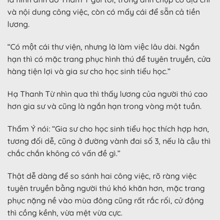
và nội dung công việc, còn có mấy cái để sẵn cả tiền
lương.
“Có một cái thư viện, nhưng là làm việc lâu dài. Ngắn
hạn thì có mặc trang phục hình thú để tuyên truyền, cửa
hàng tiện lợi và gia sư cho học sinh tiểu học.”
Hạ Thanh Từ nhìn qua thì thấy lương của người thú cao
hơn gia sư và cũng là ngắn hạn trong vòng một tuần.
Thẩm Ý nói: “Gia sư cho học sinh tiểu học thích hợp hơn,
tương đối dễ, cũng ở đường vành đai số 3, nếu là cậu thì
chắc chắn không có vấn đề gì.”
Thật dễ dàng để so sánh hai công việc, rõ ràng việc
tuyên truyền bằng người thú khó khăn hơn, mặc trang
phục nặng nề vào mùa đông cũng rất rắc rối, cử động
thì cồng kềnh, vừa mệt vừa cực.