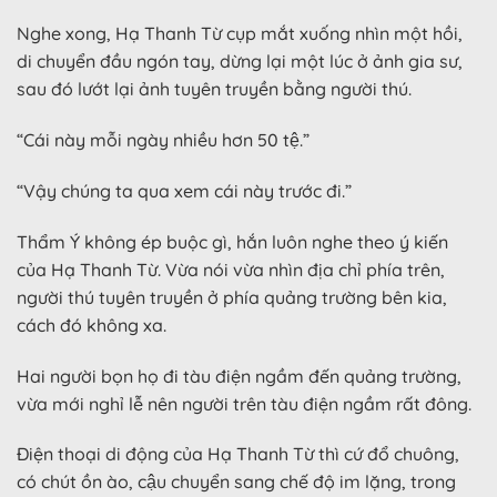
Nghe xong, Hạ Thanh Từ cụp mắt xuống nhìn một hồi,
di chuyển đầu ngón tay, dừng lại một lúc ở ảnh gia sư,
sau đó lướt lại ảnh tuyên truyền bằng người thú.
“Cái này mỗi ngày nhiều hơn 50 tệ.”
“Vậy chúng ta qua xem cái này trước đi.”
Thẩm Ý không ép buộc gì, hắn luôn nghe theo ý kiến ​​
của Hạ Thanh Từ. Vừa nói vừa nhìn địa chỉ phía trên,
người thú tuyên truyền ở phía quảng trường bên kia,
cách đó không xa.
Hai người bọn họ đi tàu điện ngầm đến quảng trường,
vừa mới nghỉ lễ nên người trên tàu điện ngầm rất đông.
Điện thoại di động của Hạ Thanh Từ thì cứ đổ chuông,
có chút ồn ào, cậu chuyển sang chế độ im lặng, trong