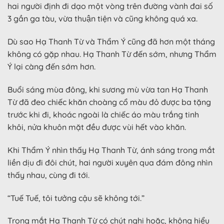
hai người định đi dạo một vòng trên đường vành đai số
3 gần ga tàu, vừa thuận tiện và cũng không quá xa.
Dù sao Hạ Thanh Từ và Thẩm Ý cũng đã hơn một tháng
không có gặp nhau. Hạ Thanh Từ đến sớm, nhưng Thẩm
Ý lại càng đến sớm hơn.
Buổi sáng mùa đông, khi sương mù vừa tan Hạ Thanh
Từ đã đeo chiếc khăn choàng cổ màu đỏ được ba tặng
trước khi đi, khoác ngoài là chiếc áo màu trắng tinh
khôi, nửa khuôn mặt đều được vùi hết vào khăn.
Khi Thẩm Ý nhìn thấy Hạ Thanh Từ, ánh sáng trong mắt
liền dịu đi đôi chút, hai người xuyên qua đám đông nhìn
thấy nhau, cùng đi tới.
“Tuế Tuế, tôi tưởng cậu sẽ không tới.”
Trong mắt Hạ Thanh Từ có chút nghi hoặc, không hiểu