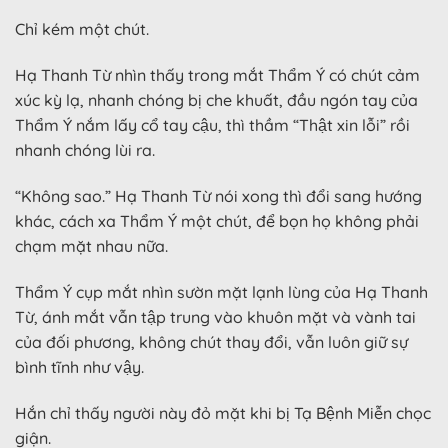
Chỉ kém một chút.
Hạ Thanh Từ nhìn thấy trong mắt Thẩm Ý có chút cảm
xúc kỳ lạ, nhanh chóng bị che khuất, đầu ngón tay của
Thẩm Ý nắm lấy cổ tay cậu, thì thầm “Thật xin lỗi” rồi
nhanh chóng lùi ra.
“Không sao.” Hạ Thanh Từ nói xong thì đổi sang hướng
khác, cách xa Thẩm Ý một chút, để bọn họ không phải
chạm mặt nhau nữa.
Thẩm Ý cụp mắt nhìn sườn mặt lạnh lùng của Hạ Thanh
Từ, ánh mắt vẫn tập trung vào khuôn mặt và vành tai
của đối phương, không chút thay đổi, vẫn luôn giữ sự
bình tĩnh như vậy.
Hắn chỉ thấy người này đỏ mặt khi bị Tạ Bệnh Miễn chọc
giận.