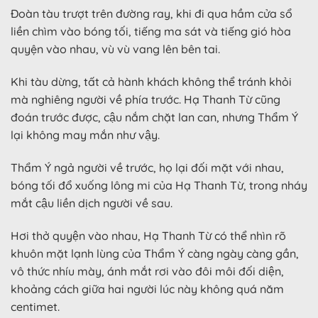
Đoàn tàu trượt trên đường ray, khi đi qua hầm cửa sổ
liền chìm vào bóng tối, tiếng ma sát và tiếng gió hòa
quyện vào nhau, vù vù vang lên bên tai.
Khi tàu dừng, tất cả hành khách không thể tránh khỏi
mà nghiêng người về phía trước. Hạ Thanh Từ cũng
đoán trước được, cậu nắm chặt lan can, nhưng Thẩm Ý
lại không may mắn như vậy.
Thẩm Ý ngả người về trước, họ lại đối mặt với nhau,
bóng tối đổ xuống lông mi của Hạ Thanh Từ, trong nháy
mắt cậu liền dịch người về sau.
Hơi thở quyện vào nhau, Hạ Thanh Từ có thể nhìn rõ
khuôn mặt lạnh lùng của Thẩm Ý càng ngày càng gần,
vô thức nhíu mày, ánh mắt rơi vào đôi môi đối diện,
khoảng cách giữa hai người lúc này không quá năm
centimet.