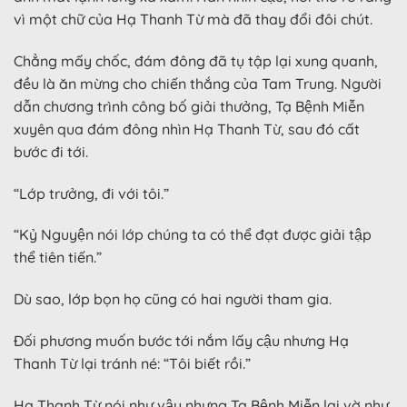
vì một chữ của Hạ Thanh Từ mà đã thay đổi đôi chút.
Chẳng mấy chốc, đám đông đã tụ tập lại xung quanh,
đều là ăn mừng cho chiến thắng của Tam Trung. Người
dẫn chương trình công bố giải thưởng, Tạ Bệnh Miễn
xuyên qua đám đông nhìn Hạ Thanh Từ, sau đó cất
bước đi tới.
“Lớp trưởng, đi với tôi.”
“Kỷ Nguyện nói lớp chúng ta có thể đạt được giải tập
thể tiên tiến.”
Dù sao, lớp bọn họ cũng có hai người tham gia.
Đối phương muốn bước tới nắm lấy cậu nhưng Hạ
Thanh Từ lại tránh né: “Tôi biết rồi.”
Hạ Thanh Từ nói như vậy nhưng Tạ Bệnh Miễn lại vờ như