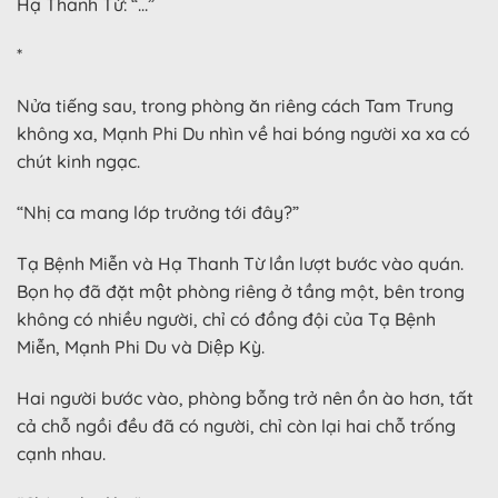
Hạ Thanh Từ: “…”
*
Nửa tiếng sau, trong phòng ăn riêng cách Tam Trung
không xa, Mạnh Phi Du nhìn về hai bóng người xa xa có
chút kinh ngạc.
“Nhị ca mang lớp trưởng tới đây?”
Tạ Bệnh Miễn và Hạ Thanh Từ lần lượt bước vào quán.
Bọn họ đã đặt một phòng riêng ở tầng một, bên trong
không có nhiều người, chỉ có đồng đội của Tạ Bệnh
Miễn, Mạnh Phi Du và Diệp Kỳ.
Hai người bước vào, phòng bỗng trở nên ồn ào hơn, tất
cả chỗ ngồi đều đã có người, chỉ còn lại hai chỗ trống
cạnh nhau.