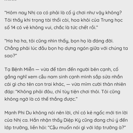
“Hôm nay Nhị ca có phải là cố ý chơi như vậy không?
Tôi thấy khi trọng tài thổi còi, hoa khôi của Trung học
số 14 có vẻ không vui, chắc là tức chết rồi.”
“Ha ha ha, tôi cũng nhìn thấy, bọn họ là đáng đời.
Chẳng phải lúc đầu bọn họ dựng ngón giữa với chúng ta
sao?”
Tạ Bệnh Miễn — vừa để tâm đến người bên cạnh, cố
gắng nghĩ xem cậu nam sinh cạnh mình sắp sửa nhắn
cái gì cho tên con trai khác, — vừa mỉm cười thản nhiên
đáp: “Không phải đâu, chỉ tùy tiện chơi thôi. Tôi cũng
không ngờ là có thể thắng được.”
Mạnh Phi Du không nói nên lời, chỉ có kẻ ngốc mới tin lời
của Nhị ca. Hắn nhận thấy Diệp Kỳ cũng đang chú ý đến
lớp trưởng, liền hỏi: “Cậu muốn nói gì với lớp trưởng à?”