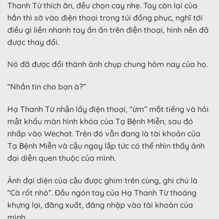
Thanh Từ thích ăn, đều chọn cay nhẹ. Tay còn lại của
hắn thì sờ vào điện thoại trong túi đồng phục, nghĩ tới
điều gì liền nhanh tay ấn ấn trên điện thoại, hình nền đã
được thay đổi.
Nó đã được đổi thành ảnh chụp chung hôm nay của họ.
“Nhắn tin cho bạn à?”
Hạ Thanh Từ nhận lấy điện thoại, “ừm” một tiếng và hỏi
mật khẩu màn hình khóa của Tạ Bệnh Miễn, sau đó
nhấp vào Wechat. Trên đó vẫn đang là tài khoản của
Tạ Bệnh Miễn và cậu ngay lập tức có thể nhìn thấy ảnh
đại diện quen thuộc của mình.
Ảnh đại diện của cậu được ghim trên cùng, ghi chú là
“Cà rốt nhỏ”. Đầu ngón tay của Hạ Thanh Từ thoáng
khựng lại, đăng xuất, đăng nhập vào tài khoản của
mình.