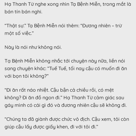
Hạ Thanh Từ nghe xong nhìn Tạ Bệnh Miễn, trong mắt là
bán tín bán nghi.
“Thật sự.” Tạ Bệnh Miễn nói thêm: “Đương nhiên – trừ
một số việc.”
Này là nói như không nói.
Tạ Bệnh Miễn không nhắc tới chuyện này nữa, liền nói
sang chuyện khác: “Tuế Tuế, tối nay cậu có muốn đi ăn
với bọn tôi không?”
“Đi ăn rất náo nhiệt. Cậu bận cả chiều rồi, có mệt
không? Đi ăn đồ ngon đi.” Hạ Thanh Từ cảm giác sau
gáy mình có cái gì đó và đương nhiên cậu sẽ không đi.
“Chúng ta đã giành được chức vô địch. Cậu xem, tôi còn
giúp cậu lấy được giấy khen, đi với tôi đi.”