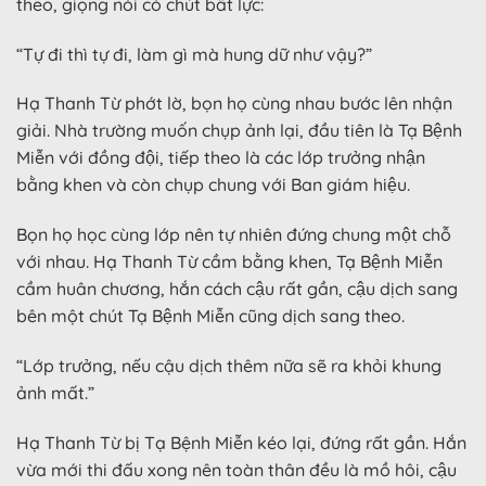
theo, giọng nói có chút bất lực:
“Tự đi thì tự đi, làm gì mà hung dữ như vậy?”
Hạ Thanh Từ phớt lờ, bọn họ cùng nhau bước lên nhận
giải. Nhà trường muốn chụp ảnh lại, đầu tiên là Tạ Bệnh
Miễn với đồng đội, tiếp theo là các lớp trưởng nhận
bằng khen và còn chụp chung với Ban giám hiệu.
Bọn họ học cùng lớp nên tự nhiên đứng chung một chỗ
với nhau. Hạ Thanh Từ cầm bằng khen, Tạ Bệnh Miễn
cầm huân chương, hắn cách cậu rất gần, cậu dịch sang
bên một chút Tạ Bệnh Miễn cũng dịch sang theo.
“Lớp trưởng, nếu cậu dịch thêm nữa sẽ ra khỏi khung
ảnh mất.”
Hạ Thanh Từ bị Tạ Bệnh Miễn kéo lại, đứng rất gần. Hắn
vừa mới thi đấu xong nên toàn thân đều là mồ hôi, cậu