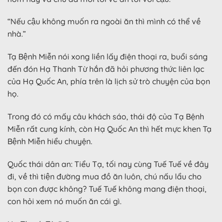
“Nếu cậu không muốn ra ngoài ăn thì mình có thể về
nhà.”
Tạ Bệnh Miễn nói xong liền lấy điện thoại ra, buổi sáng
đến đón Hạ Thanh Từ hắn đã hỏi phương thức liên lạc
của Hạ Quốc An, phía trên là lịch sử trò chuyện của bọn
họ.
Trong đó có mấy câu khách sáo, thái độ của Tạ Bệnh
Miễn rất cung kính, còn Hạ Quốc An thì hết mực khen Tạ
Bệnh Miễn hiểu chuyện.
Quốc thái dân an: Tiểu Tạ, tối nay cùng Tuế Tuế về đây
đi, về thì tiện đường mua đồ ăn luôn, chú nấu lẩu cho
bọn con được không? Tuế Tuế không mang điện thoại,
con hỏi xem nó muốn ăn cái gì.