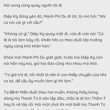
Nói xong cũng quay người rời đi.
Diệp Kỳ đứng yên đó, Mạnh Phi Du đi tới, tò mò hỏi: “Nhị
ca nói cái gì với cậu?”
“Không có gì.” Diệp Kỳ quay mặt đi, vừa đi vừa nói: “Có
lẽ là tôi làm bậy rồi, khiến Nhị ca theo đuổi lớp trưởng
ngày càng khó khăn hơn.”
Khóe môi Mạnh Phi Du giật giật, trước kia Diệp Kỳ còn
nói hắn này kia, giờ hai đứa cũng như nhau mà thôi.
“Từ giờ trở đi, tốt nhất là nên ít can thiệp chuyện của Nhị
ca lại, để cậu ấy muốn làm gì thì làm.”
Tạ Bệnh Miễn đuổi theo hơi muộn, không thấy bóng
dáng Hạ Thanh Từ ở sân tập đâu, chắc là đi tìm Thẩm Ý
hay là về lớp rồi. Hỏi một chút thì mới biết Hạ Thanh Từ