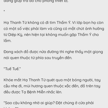
đang giúp trả đồ cho phòng thiết bị.
*
Hạ Thanh Từ không có đi tìm Thẩm Ý. Vì lớp bọn họ còn
có một số việc phải làm và cũng có một chút ảnh hưởng
từ Diệp Kỳ, nên hiện tại không muốn gặp Thẩm Ý cho
lắm.
Đang xách đồ được nửa đường thì nghe thấy một giọng
nói quen thuộc từ phía sau truyền đến.
“Tuế Tuế.”
Khóe mắt Hạ Thanh Từ quét qua một bóng người, tay
cậu nhẹ đi, mùi hương quen thuộc xộc đến, đồ trên tay
đều được Tạ Bệnh Miễn nhấc lên.
“Sao cậu không nhờ ai giúp? Đặt chúng ở cửa phải