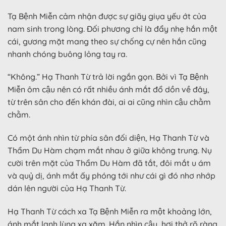
Tạ Bệnh Miễn cảm nhận được sự giãy giụa yếu ớt của
nam sinh trong lòng. Đối phương chỉ là đẩy nhẹ hắn một
cái, gương mặt mang theo sự chống cự nên hắn cũng
nhanh chóng buông lỏng tay ra.
“Không.” Hạ Thanh Từ trả lời ngắn gọn. Bởi vì Tạ Bệnh
Miễn ôm cậu nên có rất nhiều ánh mắt đổ dồn về đây,
từ trên sân cho đến khán đài, ai ai cũng nhìn cậu chằm
chằm.
Có một ánh nhìn từ phía sân đối diện, Hạ Thanh Từ và
Thẩm Du Hàm chạm mắt nhau ở giữa không trung. Nụ
cười trên mặt của Thẩm Du Hàm đã tắt, đôi mắt u ám
và quỷ dị, ánh mắt ấy phóng tới như cái gì đó nhơ nhớp
dán lên người của Hạ Thanh Từ.
Hạ Thanh Từ cách xa Tạ Bệnh Miễn ra một khoảng lớn,
ánh mắt lạnh lùng xa xăm. Hắn nhìn cậu, hơi thở rõ ràng