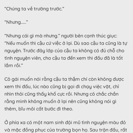
“Chúng ta về trường trước.”
“Nhưng……”
“Nhưng cái gì mà nhưng.” người bên cạnh thúc giục:
“Nếu muốn thì cậu cứ việc ở lại. Dù sao cậu ta cũng là tự
nguyện. Trước đây lớp của cậu ta không có đủ chỗ cho
tình nguyện viên, cho cậu ta đến xem thi đấu đã là tốt
lắm rồi.”
Cô gái muốn nói rằng cậu ta thậm chí còn không được
xem thi đấu, lúc nào cũng bị gọi đi chạy việc vặt, chỉ
nhìn thôi cũng thấy khổ cực rồi. Nhưng cô chắc chắn
rằng mình không muốn ở lại nên cũng không nói gì
thêm, bĩu môi cất bước đi theo.
Ở phía xa có một nam sinh đội mũ tình nguyện màu đỏ
và mặc đồng phục của trường bọn họ. Sau trận đấu, rất