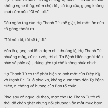
không nghe thấy, nắm chặt lấy cổ tay cậu, giọng không
chút cảm xúc: “Đi với tôi.”
Đầu ngón tay của Hạ Thanh Từ khẽ giật, lại một lần nữa
cố gắng thoát ra.
“Tôi nói rồi, tôi sẽ tự đi.”
Vẫn là giọng nói lãnh đạm như thường lệ, Hạ Thanh Từ
nhướng mày, cứ như vậy rời đi. Tạ Bệnh Miễn ngoái đầu
nhìn về phía cậu, đứng yên tại chỗ không nhúc nhích.
Hạ Thanh Từ có thể phát hiện ra ánh mắt của Diệp Kỳ
và Mạnh Phi Du ở phía xa, không quan tâm đến Tạ Bệnh
Miễn, đi thẳng về hướng của Ban tổ chức.
Phía sau có người đi theo, mặc cho Hạ Thanh Từ tỏ rõ
thái độ chán ghét nhưng đối phương vẫn một mực bám