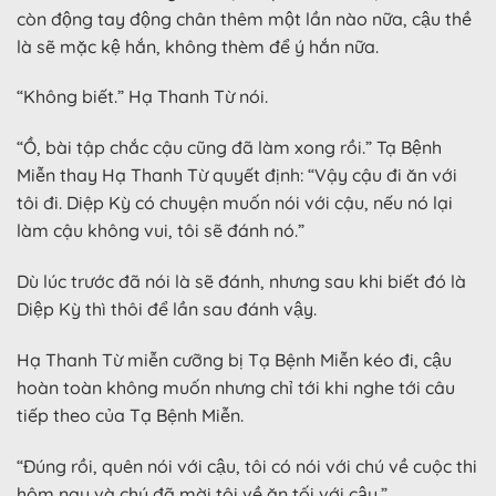
còn động tay động chân thêm một lần nào nữa, cậu thề
là sẽ mặc kệ hắn, không thèm để ý hắn nữa.
“Không biết.” Hạ Thanh Từ nói.
“Ồ, bài tập chắc cậu cũng đã làm xong rồi.” Tạ Bệnh
Miễn thay Hạ Thanh Từ quyết định: “Vậy cậu đi ăn với
tôi đi. Diệp Kỳ có chuyện muốn nói với cậu, nếu nó lại
làm cậu không vui, tôi sẽ đánh nó.”
Dù lúc trước đã nói là sẽ đánh, nhưng sau khi biết đó là
Diệp Kỳ thì thôi để lần sau đánh vậy.
Hạ Thanh Từ miễn cưỡng bị Tạ Bệnh Miễn kéo đi, cậu
hoàn toàn không muốn nhưng chỉ tới khi nghe tới câu
tiếp theo của Tạ Bệnh Miễn.
“Đúng rồi, quên nói với cậu, tôi có nói với chú về cuộc thi
hôm nay và chú đã mời tôi về ăn tối với cậu.”