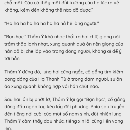
chỗ mất. Cậu có thấy mặt đội trưởng của họ lúc ra về
không, kém đến không thể nào đỡ được.”
“Ha ha ha ha ha ha ha ha hả hê lòng người.”
“Bạn học.” Thẩm Ý khó nhọc thốt ra hai chữ, giọng nói
trầm thấp lạnh nhạt, xung quanh quá ồn nên giọng của
hắn đã bị che lấp vào trong dòng người, không ai để ý
tới hắn.
Thẩm Ý đứng đó, lưng hơi cứng ngắc, cố gắng tìm kiếm
bóng dáng của Hạ Thanh Từ ở trong đám người, sự ồn
ào xung quanh không hợp với hắn chút nào.
Sau hai lần bị phớt lờ, Thẩm Ý lại gọi “Bạn học”, cố gắng
dùng đầu ngón tay kéo lấy đối phương. Phía sau truyền
đến tiếng nói cười của một số nam sinh, đột nhiên lưng
Thẩm Ý cảm thấy đau nhức, tiếng xin lỗi cũng liền vang
lên.