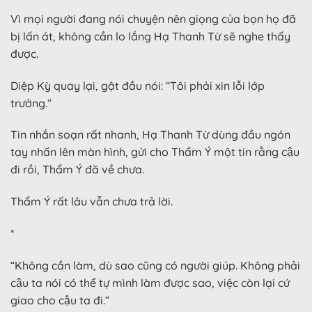
Vì mọi người đang nói chuyện nên giọng của bọn họ đã
bị lấn át, không cần lo lắng Hạ Thanh Từ sẽ nghe thấy
được.
Diệp Kỳ quay lại, gật đầu nói: “Tôi phải xin lỗi lớp
trưởng.”
Tin nhắn soạn rất nhanh, Hạ Thanh Từ dùng đầu ngón
tay nhấn lên màn hình, gửi cho Thẩm Ý một tin rằng cậu
đi rồi, Thẩm Ý đã về chưa.
Thẩm Ý rất lâu vẫn chưa trả lời.
*
“Không cần làm, dù sao cũng có người giúp. Không phải
cậu ta nói có thể tự mình làm được sao, việc còn lại cứ
giao cho cậu ta đi.”