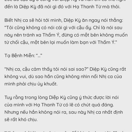
đến là Diệp Kỳ đã nói gì đó với Hạ Thanh Từ mà thôi.
Biết Nhị ca sẽ hỏi tới mình, Diệp Kỳ ăn ngay nói thẳng:
“Tôi cũng không có nói cái gì với cậu ấy. Chỉ là nói sau
này nên tránh xa Thẩm Ý, đừng có một bên không muốn
từ chối cậu, một bên lại muốn làm bạn với Thẩm Ý.”
Tạ Bệnh Miễn: “…”
“Nhị ca, cậu cảm thấy tôi nói sai sao?” Diệp Kỳ cũng rất
không vui, dù sao hắn cũng không nhìn nổi Nhị ca của
mình phải chịu ủy khuất.
Tuy rằng trong lòng Diệp Kỳ cũng ý thức được lời nói
của mình với Hạ Thanh Từ có lẽ có chút quá đáng.
Nhưng nếu hắn không nói ra, sau này Nhị ca nhất định
sẽ rất khó chịu.