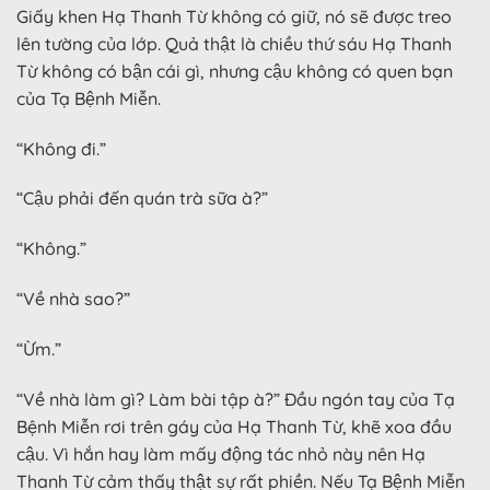
Giấy khen Hạ Thanh Từ không có giữ, nó sẽ được treo
lên tường của lớp. Quả thật là chiều thứ sáu Hạ Thanh
Từ không có bận cái gì, nhưng cậu không có quen bạn
của Tạ Bệnh Miễn.
“Không đi.”
“Cậu phải đến quán trà sữa à?”
“Không.”
“Về nhà sao?”
“Ừm.”
“Về nhà làm gì? Làm bài tập à?” Đầu ngón tay của Tạ
Bệnh Miễn rơi trên gáy của Hạ Thanh Từ, khẽ xoa đầu
cậu. Vì hắn hay làm mấy động tác nhỏ này nên Hạ
Thanh Từ cảm thấy thật sự rất phiền. Nếu Tạ Bệnh Miễn