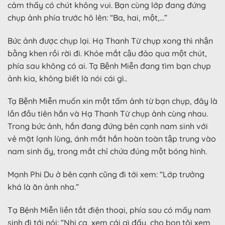
cảm thấy có chút không vui. Bạn cùng lớp đang đứng
chụp ảnh phía trước hô lên: “Ba, hai, một,…”
Bức ảnh được chụp lại. Hạ Thanh Từ chụp xong thì nhận
bằng khen rồi rời đi. Khóe mắt cậu đảo qua một chút,
phía sau không có ai. Tạ Bệnh Miễn đang tìm bạn chụp
ảnh kia, không biết là nói cái gì..
Tạ Bệnh Miễn muốn xin một tấm ảnh từ bạn chụp, đây là
lần đầu tiên hắn và Hạ Thanh Từ chụp ảnh cùng nhau.
Trong bức ảnh, hắn đang đứng bên cạnh nam sinh với
vẻ mặt lạnh lùng, ánh mắt hắn hoàn toàn tập trung vào
nam sinh ấy, trong mắt chỉ chứa đúng một bóng hình.
Mạnh Phi Du ở bên cạnh cũng đi tới xem: “Lớp trưởng
khá là ăn ảnh nha.”
Tạ Bệnh Miễn liền tắt điện thoại, phía sau có mấy nam
sinh đi tới nói: “Nhị ca, xem cái gì đấy, cho bọn tôi xem