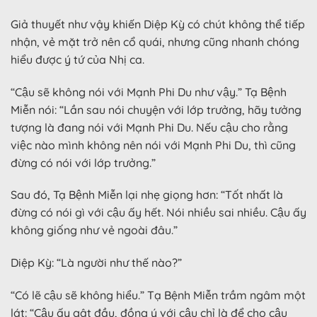
Giả thuyết như vậy khiến Diệp Kỳ có chút không thể tiếp
nhận, vẻ mặt trở nên cổ quái, nhưng cũng nhanh chóng
hiểu được ý tứ của Nhị ca.
“Cậu sẽ không nói với Mạnh Phi Du như vậy.” Tạ Bệnh
Miễn nói: “Lần sau nói chuyện với lớp trưởng, hãy tưởng
tượng là đang nói với Mạnh Phi Du. Nếu cậu cho rằng
việc nào mình không nên nói với Mạnh Phi Du, thì cũng
đừng có nói với lớp trưởng.”
Sau đó, Tạ Bệnh Miễn lại nhẹ giọng hơn: “Tốt nhất là
đừng có nói gì với cậu ấy hết. Nói nhiều sai nhiều. Cậu ấy
không giống như vẻ ngoài đâu.”
Diệp Kỳ: “Là người như thế nào?”
“Có lẽ cậu sẽ không hiểu.” Tạ Bệnh Miễn trầm ngâm một
lát: “Cậu ấy gật đầu, đồng ý với cậu chỉ là để cho cậu