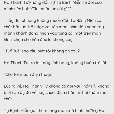
Hạ Thanh Từ không đổi, sợ Tạ Bệnh Miễn sẽ đổi của
mình nên hỏi: “Cậu muốn ăn cái gì?”
Thấy đối phương không muốn đổi, Tạ Bệnh Miễn có
chút bất lực. Hắn đọc vài tên món, nhìn đầu ngón tay
mảnh khảnh đang nhấn vào từng cái một trên màn
hình, chọn cho hắn đều là không cay.
“Tuế Tuế, sao cậu biết tôi không ăn cay?”
Hạ Thanh Từ trả lại máy tính bảng, không buồn trả lời.
“Cho tôi mượn điện thoại.”
Lúc ra về, Hạ Thanh Từ không có nói với Thẩm Ý, không
biết cậu ấy đã về hay chưa, định nhắn tin hỏi thăm một
chút.
Tạ Bệnh Miễn gọi thêm mấy món mà bình thường Hạ