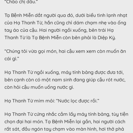
“Chào chị dâu.”
Tạ Bệnh Miễn dắt người qua đó, dưới biểu tình lạnh nhạt
của Hạ Thanh Từ, hắn cũng chỉ dám chạm nhẹ vào ống
tay áo của cậu. Hai người ngồi xuống, bên trái Hạ
Thanh Từ là Tạ Bệnh Miễn còn bên phải là Diệp Kỳ.
“Chúng tôi vừa gọi món, hai cậu xem xem còn muốn ăn
cái gì.”
Hạ Thanh Từ ngồi xuống, máy tính bảng được đưa tới,
bên cạnh còn có một nam sinh đang giúp cậu rót nước,
còn hỏi cậu muốn uống nước gì.
Hạ Thanh Từ mím môi: “Nước lọc được rồi.”
Hạ Thanh Từ cứng nhắc cầm lấy máy tính bảng, tùy tiện
chọn đại hai món. Tạ Bệnh Miễn lại gần, hai người cách
rất sát, đầu ngón tay chạm vào màn hình, hơi thở phả