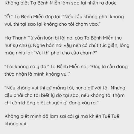
Không biết Tạ Bệnh Miễn làm sao lại nhận ra được.
“Ồ.” Tạ Bệnh Miễn đáp lại: “Nếu cậu không phải không
vui, thì tại sao lại không cho tôi chạm vào.”
Hạ Thanh Từ vẫn luôn bị lời nói của Tạ Bệnh Miễn thu
hút sự chú ý. Nghe hắn nói vậy nên có chút tức giận, lông
mày nhíu lại: “Vui thì phải cho cậu chạm?”
“Tôi không có ý đó.” Tạ Bệnh Miễn nói: “Đây là cậu đang
thừa nhận là mình không vui.”
“Nếu không vui thì cứ mắng tôi, hung dữ với tôi. Nhưng
cậu phải cho tôi biết lý do tại sao, nếu không tôi thậm
chí còn không biết chuyện gì đang xảy ra.”
Không biết mình đã làm sai cái gì mà khiến Tuế Tuế
không vui.