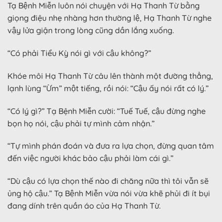
Tạ Bệnh Miễn luôn nói chuyện với Hạ Thanh Từ bằng
giọng điệu nhẹ nhàng hơn thường lệ, Hạ Thanh Từ nghe
vậy lửa giận trong lòng cũng dần lắng xuống.
“Có phải Tiểu Kỳ nói gì với cậu không?”
Khóe môi Hạ Thanh Từ câu lên thành một đường thẳng,
lạnh lùng “Ừm” một tiếng, rồi nói: “Cậu ấy nói rất có lý.”
“Có lý gì?” Tạ Bệnh Miễn cười: “Tuế Tuế, cậu đừng nghe
bọn họ nói, cậu phải tự mình cảm nhận.”
“Tự mình phán đoán và đưa ra lựa chọn, đừng quan tâm
đến việc người khác bảo cậu phải làm cái gì.”
“Dù cậu có lựa chọn thế nào đi chăng nữa thì tôi vẫn sẽ
ủng hộ cậu.” Tạ Bệnh Miễn vừa nói vừa khẽ phủi đi ít bụi
đang dính trên quần áo của Hạ Thanh Từ.