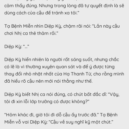
cảm thấy đúng. Nhưng trong lòng đã tự quyết định là sẽ
dùng cách của cậu để tránh xa tôi.”
Tạ Bệnh Miễn nhìn Diệp Kỳ, chậm rãi nói: “Lần này cậu
chơi Nhị ca thê thảm rồi.”
Diệp Kỳ: “…”
Diệp Kỳ hiển nhiên là người rất sáng suốt, nhưng chắc
có lẽ là vì thường xuyên quan sát và để ý được từng
thay đổi nhỏ nhặt nhất của Hạ Thanh Từ, cho rằng mình
đã hiểu rõ cậu nên mới nói thẳng như thế.
Diệp Kỳ biết Nhị ca nói đúng, có chút bất đắc dĩ: “Vậy,
tôi đi xin lỗi lớp trưởng có được không?”
“Hôm khác đi, giờ tôi đi dỗ cậu ấy trước đã.” Tạ Bệnh
Miễn vỗ vai Diệp Kỳ: “Cậu về suy nghĩ kỹ một chút.”