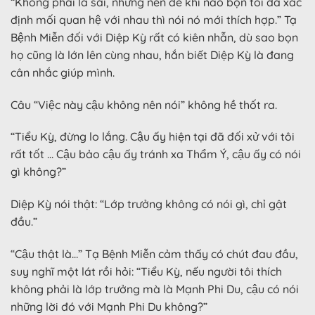
“Không phải là sai, nhưng nên để khi nào bọn tôi đã xác
định mối quan hệ với nhau thì nói nó mới thích hợp.” Tạ
Bệnh Miễn đối với Diệp Kỳ rất có kiên nhẫn, dù sao bọn
họ cũng là lớn lên cùng nhau, hắn biết Diệp Kỳ là đang
cân nhắc giúp mình.
Câu “Việc này cậu không nên nói” không hề thốt ra.
“Tiểu Kỳ, đừng lo lắng. Cậu ấy hiện tại đã đối xử với tôi
rất tốt … Cậu bảo cậu ấy tránh xa Thẩm Ý, cậu ấy có nói
gì không?”
Diệp Kỳ nói thật: “Lớp trưởng không có nói gì, chỉ gật
đầu.”
“Cậu thật là…” Tạ Bệnh Miễn cảm thấy có chút đau đầu,
suy nghĩ một lát rồi hỏi: “Tiểu Kỳ, nếu người tôi thích
không phải là lớp trưởng mà là Mạnh Phi Du, cậu có nói
những lời đó với Mạnh Phi Du không?”