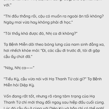
với.”
“Thi đấu thắng rồi, cậu có muốn ra ngoài ăn tối không?
Ngày mai vừa hay không phải đi học.”
“Tôi thấy khá được đó, Nhị ca đi không?”
Tạ Bệnh Miễn dõi theo bóng lưng của nam sinh đằng xa,
hơi nhếch khóe môi: “Đi, các cậu đi trước đi, tôi đi gặp
cậu ấy chút đã.”
“Này, Nhị ca——”
“Tiểu Kỳ, cậu vừa nói với Hạ Thanh Từ cái gì?” Tạ Bệnh
Miễn hỏi Diệp Kỳ.
Vốn đang rất tốt, nhưng rõ ràng tâm trạng của Hạ
Thanh Từ chỉ mới thay đổi ngay sau hiệp đấu cuối cùng.
Lúc đó cậu ấy ở cùng với Diệp Kỳ và hắn chỉ có thể nghĩ