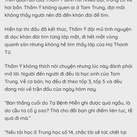
hơi bẩn. Thẩm Ý không quen ai ở Tam Trung, đợi mãi
không thấy người nên đã đến khán đài để tìm.
Hiện tại thi đấu đã kết thúc, Thẩm Ý đội mũ tình nguyện
đi dọc khán đài tìm từng lớp một, đi hết một vòng
quanh sân nhưng không hề tìm thấy lớp của Hạ Thanh
Từ.
Thẩm Ý không thích nói chuyện nhưng lúc này đành phải
mở lời. Người đến người đi đều là học sinh của Tam
Trung. Về cơ bản, họ đều đi theo tốp 3, tốp 5 và đều
đang nói về trận đấu của ngày hôm nay.
“Bàn thắng cuối do Tạ Bệnh Miễn ghi được quá ngầu, là
do cậu ta cố ý sao? Thả cho đội bạn ghi điểm liên tục, tệ
quá đi mà.”
“Nếu tôi học ở Trung học số 14, chắc tôi sẽ tức chết tại