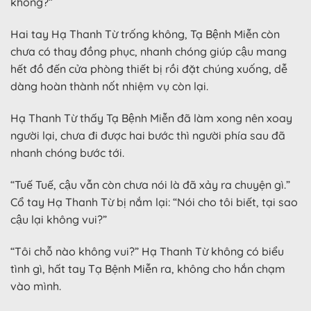
không?”
Hai tay Hạ Thanh Từ trống không, Tạ Bệnh Miễn còn
chưa có thay đồng phục, nhanh chóng giúp cậu mang
hết đồ đến cửa phòng thiết bị rồi đặt chúng xuống, dễ
dàng hoàn thành nốt nhiệm vụ còn lại.
Hạ Thanh Từ thấy Tạ Bệnh Miễn đã làm xong nên xoay
người lại, chưa đi được hai bước thì người phía sau đã
nhanh chóng bước tới.
“Tuế Tuế, cậu vẫn còn chưa nói là đã xảy ra chuyện gì.”
Cổ tay Hạ Thanh Từ bị nắm lại: “Nói cho tôi biết, tại sao
cậu lại không vui?”
“Tôi chỗ nào không vui?” Hạ Thanh Từ không có biểu
tình gì, hất tay Tạ Bệnh Miễn ra, không cho hắn chạm
vào mình.