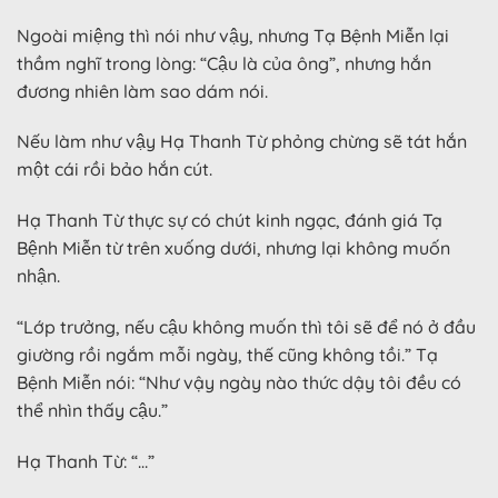
Ngoài miệng thì nói như vậy, nhưng Tạ Bệnh Miễn lại
thầm nghĩ trong lòng: “Cậu là của ông”, nhưng hắn
đương nhiên làm sao dám nói.
Nếu làm như vậy Hạ Thanh Từ phỏng chừng sẽ tát hắn
một cái rồi bảo hắn cút.
Hạ Thanh Từ thực sự có chút kinh ngạc, đánh giá Tạ
Bệnh Miễn từ trên xuống dưới, nhưng lại không muốn
nhận.
“Lớp trưởng, nếu cậu không muốn thì tôi sẽ để nó ở đầu
giường rồi ngắm mỗi ngày, thế cũng không tồi.” Tạ
Bệnh Miễn nói: “Như vậy ngày nào thức dậy tôi đều có
thể nhìn thấy cậu.”
Hạ Thanh Từ: “…”