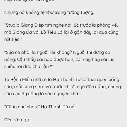
Nhưng nó không tệ như trong tưởng tượng.
“Studio Giang Diệp tìm nghe nói lúc trước là phòng vẽ,
mà Giang Dã với Lộ Tiểu Lộ lại ở gần đây, đi qua cũng
rất tiện.”
“Sữa có phải là nguội rồi không? Nguội thì đừng có
uống. Cậu thấy cái nào được hơn, cái này hay cái lúc
chiều tôi đưa cho cậu?”
Tạ Bệnh Miễn nhớ rõ là Hạ Thanh Từ có thói quen uống
sữa, mỗi sáng sớm và trước khi đi ngủ đều uống, nhưng
sữa cậu ấy uống là sữa nguyên chất.
“Cũng như nhau.” Hạ Thanh Từ nói.
Đều rất ngọt.