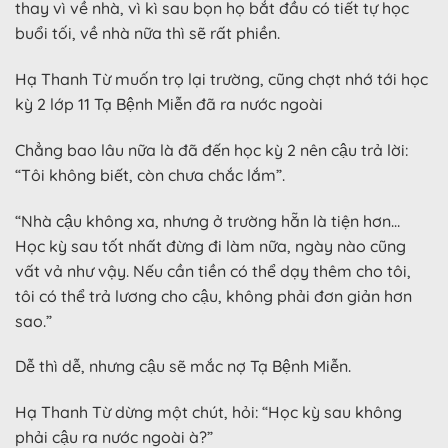
thay vì về nhà, vì kì sau bọn họ bắt đầu có tiết tự học
buổi tối, về nhà nữa thì sẽ rất phiền.
Hạ Thanh Từ muốn trọ lại trường, cũng chợt nhớ tới học
kỳ 2 lớp 11 Tạ Bệnh Miễn đã ra nước ngoài
Chẳng bao lâu nữa là đã đến học kỳ 2 nên cậu trả lời:
“Tôi không biết, còn chưa chắc lắm”.
“Nhà cậu không xa, nhưng ở trường hẵn là tiện hơn…
Học kỳ sau tốt nhất đừng đi làm nữa, ngày nào cũng
vất vả như vậy. Nếu cần tiền có thể dạy thêm cho tôi,
tôi có thể trả lương cho cậu, không phải đơn giản hơn
sao.”
Dễ thì dễ, nhưng cậu sẽ mắc nợ Tạ Bệnh Miễn.
Hạ Thanh Từ dừng một chút, hỏi: “Học kỳ sau không
phải cậu ra nước ngoài à?”