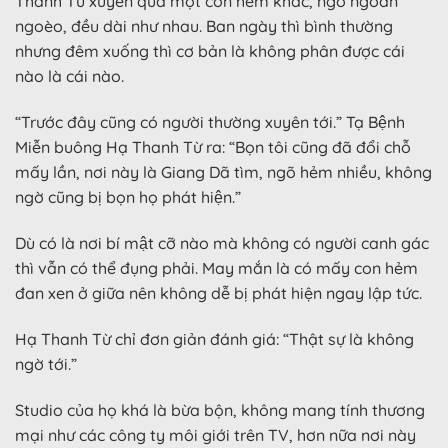
Thanh Từ xuyên qua một con hẻm khác, ngõ ngoằn
ngoèo, đều dài như nhau. Ban ngày thì bình thường
nhưng đêm xuống thì cơ bản là không phân được cái
nào là cái nào.
“Trước đây cũng có người thường xuyên tới.” Tạ Bệnh
Miễn buông Hạ Thanh Từ ra: “Bọn tôi cũng đã đổi chỗ
mấy lần, nơi này là Giang Dã tìm, ngõ hẻm nhiều, không
ngờ cũng bị bọn họ phát hiện.”
Dù có là nơi bí mật cỡ nào mà không có người canh gác
thì vẫn có thể đụng phải. May mắn là có mấy con hẻm
đan xen ở giữa nên không dễ bị phát hiện ngay lập tức.
Hạ Thanh Từ chỉ đơn giản đánh giá: “Thật sự là không
ngờ tới.”
Studio của họ khá là bừa bộn, không mang tính thương
mại như các công ty môi giới trên TV, hơn nữa nơi này