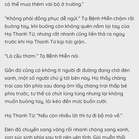
có thể mua thêm vài bộ ở trường.”
“Không phải đồng phục dễ ngửi.” Tạ Bệnh Miễn chậm rãi
buông tay, khi buông còn không quên nắm lại tay của
Hạ Thanh Từ, nhưng rất nhanh cũng liền thả ra ngay
trước khi Hạ Thanh Từ kịp tức giận..
“Là cậu thơm.” Tạ Bệnh Miễn nói.
Gần đó cũng có không ít người đi đường đang chờ đèn
xanh, một số người chú ý tới bên này. Họ thấy chàng
trai cao lớn phía sau đang ôm lấy chàng trai thấp bé
phía trước, tư thế có chút lúng túng nhưng lại không
muốn buông tay, lôi kéo đến mức buồn cười.
Hạ Thanh Từ: “Nếu còn nhiều lời thì tự đi bộ mà về.”
Đèn đỏ chuyển sang vàng rồi nhanh chóng sang xanh,
con súc sinh phía sau trở nên yên tĩnh. Gió muộn thổi