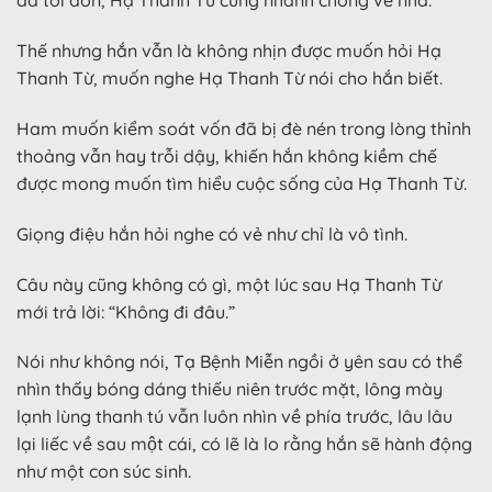
đã tới đón, Hạ Thanh Từ cũng nhanh chóng về nhà.
Thế nhưng hắn vẫn là không nhịn được muốn hỏi Hạ
Thanh Từ, muốn nghe Hạ Thanh Từ nói cho hắn biết.
Ham muốn kiểm soát vốn đã bị đè nén trong lòng thỉnh
thoảng vẫn hay trỗi dậy, khiến hắn không kiềm chế
được mong muốn tìm hiểu cuộc sống của Hạ Thanh Từ.
Giọng điệu hắn hỏi nghe có vẻ như chỉ là vô tình.
Câu này cũng không có gì, một lúc sau Hạ Thanh Từ
mới trả lời: “Không đi đâu.”
Nói như không nói, Tạ Bệnh Miễn ngồi ở yên sau có thể
nhìn thấy bóng dáng thiếu niên trước mặt, lông mày
lạnh lùng thanh tú vẫn luôn nhìn về phía trước, lâu lâu
lại liếc về sau một cái, có lẽ là lo rằng hắn sẽ hành động
như một con súc sinh.