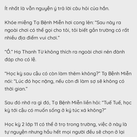
Ít nhất là vẫn nguyện ý trả lời câu hỏi của hắn.
Khóe miệng Tạ Bệnh Miễn hơi cong lên: “Sau này ra
ngoài chơi có thể gọi cho tôi, tôi biết gần trường có rất
nhiều địa điểm vui chơi.”
“Ồ.” Hạ Thanh Từ không thích ra ngoài chơi nên đành
đáp cho có lệ.
“Học kỳ sau cậu có còn làm thêm không?” Tạ Bệnh Miễn
nói: “Lúc đó học nặng, nếu còn đi làm sợ sẽ không có
thời gian.”
Sau đó nhớ ra gì đó, Tạ Bệnh Miễn liền hỏi: “Tuế Tuế, học
kỳ tới cậu có muốn sống ở ký túc xá không?”
Học kỳ 2 lớp 11 có thể ở trọ trong trường, việc ở này là
tự nguyện nhưng hầu hết mọi người đều sẽ chọn ở lại