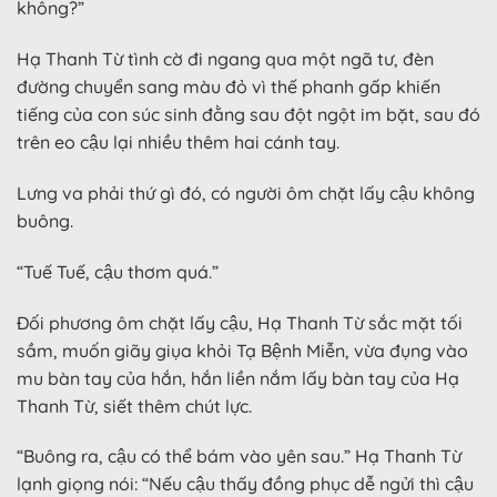
không?”
Hạ Thanh Từ tình cờ đi ngang qua một ngã tư, đèn
đường chuyển sang màu đỏ vì thế phanh gấp khiến
tiếng của con súc sinh đằng sau đột ngột im bặt, sau đó
trên eo cậu lại nhiều thêm hai cánh tay.
Lưng va phải thứ gì đó, có người ôm chặt lấy cậu không
buông.
“Tuế Tuế, cậu thơm quá.”
Đối phương ôm chặt lấy cậu, Hạ Thanh Từ sắc mặt tối
sầm, muốn giãy giụa khỏi Tạ Bệnh Miễn, vừa đụng vào
mu bàn tay của hắn, hắn liền nắm lấy bàn tay của Hạ
Thanh Từ, siết thêm chút lực.
“Buông ra, cậu có thể bám vào yên sau.” Hạ Thanh Từ
lạnh giọng nói: “Nếu cậu thấy đồng phục dễ ngửi thì cậu