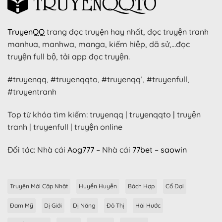
TruyenQQ
trang đọc truyện hay nhất, đọc truyện tranh
manhua, manhwa, manga, kiếm hiệp, dã sử,…đọc
truyện full bộ, tải app đọc truyện.
#truyenqq, #truyenqqto, #truyenqq’, #truyenfull,
#truyentranh
Top từ khóa tìm kiếm: truyenqq | truyenqqto | truyện
tranh | truyenfull | truyện online
Đối tác: Nhà cái
Aog777
– Nhà cái
77bet
–
saowin
Truyện Mới Cập Nhật
Huyền Huyễn
Bách Hợp
Cổ Đại
Đam Mỹ
Dị Giới
Dị Năng
Đô Thị
Hài Hước