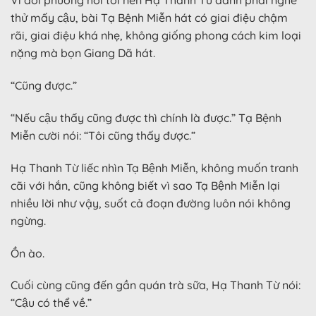
Vì đối phương hỏi tới nên Hạ Thanh Từ đành phải nghe
thử mấy cậu, bài Tạ Bệnh Miễn hát có giai điệu chậm
rãi, giai điệu khá nhẹ, không giống phong cách kim loại
nặng mà bọn Giang Dã hát.
“Cũng được.”
“Nếu cậu thấy cũng được thì chính là được.” Tạ Bệnh
Miễn cười nói: “Tôi cũng thấy được.”
Hạ Thanh Từ liếc nhìn Tạ Bệnh Miễn, không muốn tranh
cãi với hắn, cũng không biết vì sao Tạ Bệnh Miễn lại
nhiều lời như vậy, suốt cả đoạn đường luôn nói không
ngừng.
Ồn ào.
Cuối cùng cũng đến gần quán trà sữa, Hạ Thanh Từ nói:
“Cậu có thể về.”