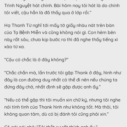
Trình Nguyệt hát chính. Bài hôm nay tôi hát là do chính
tôi viết, cậu hẳn là đã thấy qua ở lớp rồi.”
Hạ Thanh Từ nghĩ tới mấy tờ giấy nhàu nát trên bàn
của Tạ Bệnh Miễn và cũng không nói gì. Con hẻm bên
này rất sâu, chưa kịp bước ra thì đã nghe thấy tiếng xì
xào từ xa.
“Cậu có chắc là ở đây không?”
“Chắc chắn mà, lần trước tôi gặp Thank ở đây, hình như
đây là con đường duy nhất có thể đi nên nếu chúng ta
đứng đây chờ, nhất định sẽ gặp được anh ấy.”
“Nếu có thể gặp thì tôi muốn xin chữ ký, nhưng tôi nghe
nói tính tình của Thank hình như không tốt. Mà thôi, tôi
không quan tâm, dù có bị đánh tôi cũng phải xin.”
Cô gái nói nhỏ: “Tôi thật sự rất thích anh ấy.”