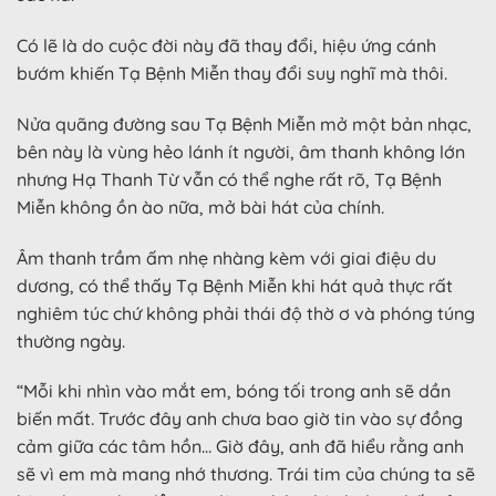
Có lẽ là do cuộc đời này đã thay đổi, hiệu ứng cánh
bướm khiến Tạ Bệnh Miễn thay đổi suy nghĩ mà thôi.
Nửa quãng đường sau Tạ Bệnh Miễn mở một bản nhạc,
bên này là vùng hẻo lánh ít người, âm thanh không lớn
nhưng Hạ Thanh Từ vẫn có thể nghe rất rõ, Tạ Bệnh
Miễn không ồn ào nữa, mở bài hát của chính.
Âm thanh trầm ấm nhẹ nhàng kèm với giai điệu du
dương, có thể thấy Tạ Bệnh Miễn khi hát quả thực rất
nghiêm túc chứ không phải thái độ thờ ơ và phóng túng
thường ngày.
“Mỗi khi nhìn vào mắt em, bóng tối trong anh sẽ dần
biến mất. Trước đây anh chưa bao giờ tin vào sự đồng
cảm giữa các tâm hồn… Giờ đây, anh đã hiểu rằng anh
sẽ vì em mà mang nhớ thương. Trái tim của chúng ta sẽ