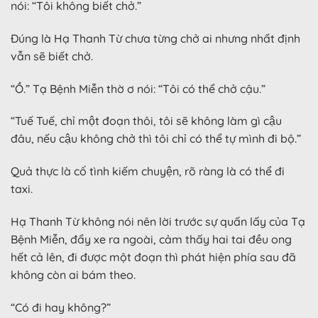
nói: “Tôi không biết chở.”
Đúng là Hạ Thanh Từ chưa từng chở ai nhưng nhất định
vẫn sẽ biết chở.
“Ồ.” Tạ Bệnh Miễn thờ ơ nói: “Tôi có thể chở cậu.”
“Tuế Tuế, chỉ một đoạn thôi, tôi sẽ không làm gì cậu
đâu, nếu cậu không chở thì tôi chỉ có thể tự mình đi bộ.”
Quả thực là cố tình kiếm chuyện, rõ ràng là có thể đi
taxi.
Hạ Thanh Từ không nói nên lời trước sự quấn lấy của Tạ
Bệnh Miễn, đẩy xe ra ngoài, cảm thấy hai tai đều ong
hết cả lên, đi được một đoạn thì phát hiện phía sau đã
không còn ai bám theo.
“Có đi hay không?”