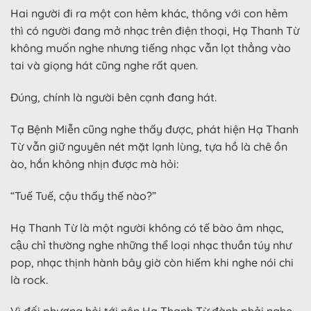
Hai người đi ra một con hẻm khác, thông với con hẻm
thì có người đang mở nhạc trên điện thoại, Hạ Thanh Từ
không muốn nghe nhưng tiếng nhạc vẫn lọt thẳng vào
tai và giọng hát cũng nghe rất quen.
Đúng, chính là người bên cạnh đang hát.
Tạ Bệnh Miễn cũng nghe thấy được, phát hiện Hạ Thanh
Từ vẫn giữ nguyên nét mặt lạnh lùng, tựa hồ là chê ồn
ào, hắn không nhịn được mà hỏi:
“Tuế Tuế, cậu thấy thế nào?”
Hạ Thanh Từ là một người không có tế bào âm nhạc,
cậu chỉ thường nghe những thể loại nhạc thuần túy như
pop, nhạc thịnh hành bây giờ còn hiếm khi nghe nói chi
là rock.