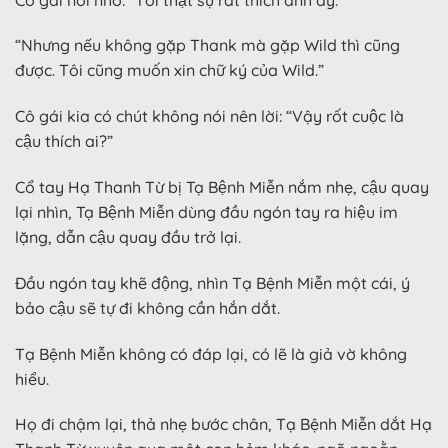
“Nhưng nếu không gặp Thank mà gặp Wild thì cũng
được. Tôi cũng muốn xin chữ ký của Wild.”
Cô gái kia có chút không nói nên lời: “Vậy rốt cuộc là
cậu thích ai?”
Cổ tay Hạ Thanh Từ bị Tạ Bệnh Miễn nắm nhẹ, cậu quay
lại nhìn, Tạ Bệnh Miễn dùng đầu ngón tay ra hiệu im
lặng, dẫn cậu quay đầu trở lại.
Đầu ngón tay khẽ động, nhìn Tạ Bệnh Miễn một cái, ý
bảo cậu sẽ tự đi không cần hắn dắt.
Tạ Bệnh Miễn không có đáp lại, có lẽ là giả vờ không
hiểu.
Họ đi chậm lại, thả nhẹ bước chân, Tạ Bệnh Miễn dắt Hạ