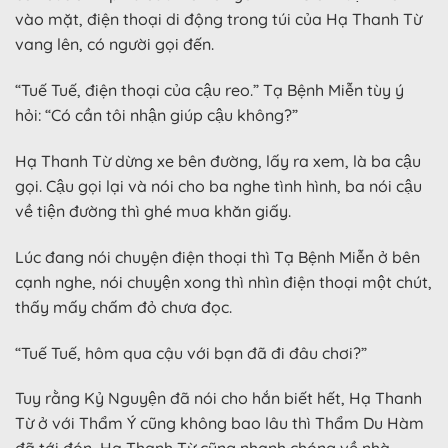
vào mặt, điện thoại di động trong túi của Hạ Thanh Từ
vang lên, có người gọi đến.
“Tuế Tuế, điện thoại của cậu reo.” Tạ Bệnh Miễn tùy ý
hỏi: “Có cần tôi nhận giúp cậu không?”
Hạ Thanh Từ dừng xe bên đường, lấy ra xem, là ba cậu
gọi. Cậu gọi lại và nói cho ba nghe tình hình, ba nói cậu
về tiện đường thì ghé mua khăn giấy.
Lúc đang nói chuyện điện thoại thì Tạ Bệnh Miễn ở bên
cạnh nghe, nói chuyện xong thì nhìn điện thoại một chút,
thấy mấy chấm đỏ chưa đọc.
“Tuế Tuế, hôm qua cậu với bạn đã đi đâu chơi?”
Tuy rằng Kỷ Nguyện đã nói cho hắn biết hết, Hạ Thanh
Từ ở với Thẩm Ý cũng không bao lâu thì Thẩm Du Hàm