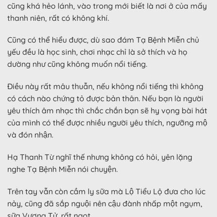
cũng khá hẻo lánh, vào trong mới biết là nơi ở của mấy
thanh niên, rất có không khí.
Cũng có thể hiểu được, dù sao đám Tạ Bệnh Miễn chủ
yếu đều là học sinh, chơi nhạc chỉ là sở thích và họ
dường như cũng không muốn nổi tiếng.
Điều này rất mâu thuẫn, nếu không nổi tiếng thì không
có cách nào chứng tỏ được bản thân. Nếu bạn là người
yêu thích âm nhạc thì chắc chắn bạn sẽ hy vọng bài hát
của mình có thể được nhiều người yêu thích, ngưỡng mộ
và đón nhận.
Hạ Thanh Từ nghĩ thế nhưng không có hỏi, yên lặng
nghe Tạ Bệnh Miễn nói chuyện.
Trên tay vẫn còn cầm ly sữa mà Lộ Tiểu Lộ đưa cho lúc
nảy, cũng đã sắp nguội nên cậu đành nhấp một ngụm,
sữa Vượng Tử, rất ngọt.