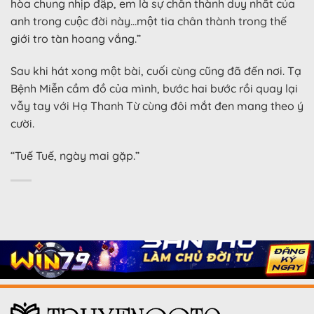
hòa chung nhịp đập, em là sự chân thành duy nhất của
anh trong cuộc đời này…một tia chân thành trong thế
giới tro tàn hoang vắng.”
Sau khi hát xong một bài, cuối cùng cũng đã đến nơi. Tạ
Bệnh Miễn cầm đồ của mình, bước hai bước rồi quay lại
vẫy tay với Hạ Thanh Từ cùng đôi mắt đen mang theo ý
cười.
“Tuế Tuế, ngày mai gặp.”