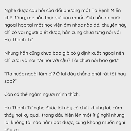
Nghe được câu hỏi của đối phương mắt Tạ Bệnh Miễn
khẽ động, mẹ hắn thực sự luôn muốn đưa hắn ra nước
ngoài học tại một học viện âm nhạc nào đó, chuyện này
chỉ có vài người biết được, hắn cũng chưa từng nói với
Hạ Thanh Từ.
Nhưng hắn cũng chưa bao giờ có ý định xuất ngoại nên
chỉ cười và nói: “Ai nói với cậu? Tôi chưa nói bao giờ.”
“Ra nước ngoài làm gì? Ở lại đây chẳng phải rất tốt hay
sao?”
Còn có thể ngắm người mình thích.
Hạ Thanh Từ nghe được lời này có chút khựng lại, cảm
thấy hơi kỳ quái, trong đầu hiện lên một ít ý nghĩ nhưng
lại không tài nào nắm bắt được, cũng không muốn nghĩ
sâu xa.