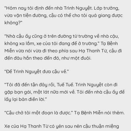
“Hôm nay tôi định đến nhà Trình Nguyệt. Lớp trưởng,
vừa vặn tiện đường, cậu có thể cho tôi quá giang được
không?”
“Nhà cậu ấy cũng ở trên đường từ trường về nhà cậu,
không xa lắm, xe của tôi đang để ở trường.” Tạ Bệnh
Miễn vừa nói vừa đi theo phía sau Hạ Thanh Từ, cậu đi
đến đâu hắn theo đến đó, như một đuôi.
“Để Trình Nguyệt đưa cậu về.”
“Tôi đã đến tận đây rồi, Tuế Tuế. Trình Nguyệt còn đi
gặp bạn gái, một lát nữa mới về. Tôi đến nhà cậu ấy để
lấy lại bản điền lời.”
“Cậu chở tôi một đoạn là được.” Tạ Bệnh Miễn nói thêm.
Xe của Hạ Thanh Từ có yên sau nên cậu thuận miệng