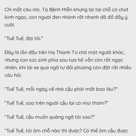
Chỉ một câu nói, Tạ Bệnh Miễn khựng lại tại chỗ có chút
kinh ngạc, con ngươi đen nhánh rất nhanh đã đổ đầy ý
cười.
“Tuế Tuế, đợi tôi.”
Đây là lần đầu tiên Hạ Thanh Từ chở một người khác,
nhưng con súc sinh phía sau tựa hồ vẫn còn rất ngạc
nhiên, khi lái xe qua ngã tư đối phương còn đặt rất nhiều
câu hỏi.
“Tuế Tuế, mỗi ngày về nhà cậu phải mất bao lâu?”
“Tuế Tuế, sao trên người cậu lại có mùi thơm?”
“Tuế Tuế, cậu muốn quăng ngã tôi sao?”
“Tuế Tuế, tôi ôm chỗ nào thì được? Có thể ôm cậu được