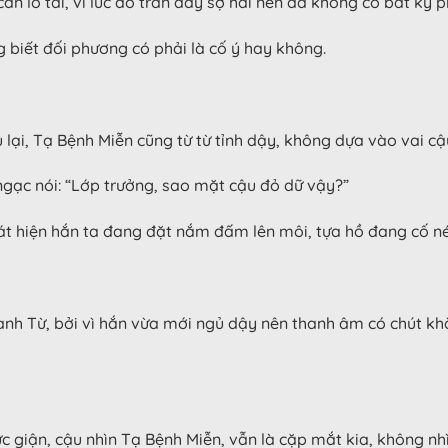
cắn lỗ tai, vì lúc đó tràn đầy sợ hãi nên đã không có bất kỳ 
ng biết đối phương có phải là cố ý hay không.
 lại, Tạ Bệnh Miễn cũng từ từ tỉnh dậy, không dựa vào vai cậ
 ngạc nói: “Lớp trưởng, sao mặt cậu đỏ dữ vậy?”
át hiện hắn ta đang đặt nắm đấm lên môi, tựa hồ đang cố né
nh Từ, bởi vì hắn vừa mới ngủ dậy nên thanh âm có chút khàn
 giận, cậu nhìn Tạ Bệnh Miễn, vẫn là cặp mắt kia, không nhì