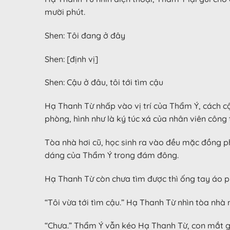
mười phút.
Shen: Tôi đang ở đây
Shen: [định vị]
Shen: Cậu ở đâu, tôi tới tìm cậu
Hạ Thanh Từ nhấp vào vị trí của Thẩm Ý, cách c
phòng, hình như là ký túc xá của nhân viên công 
Tòa nhà hơi cũ, học sinh ra vào đều mặc đồng 
dáng của Thẩm Ý trong đám đông.
Hạ Thanh Từ còn chưa tìm được thì ống tay áo ph
“Tôi vừa tới tìm cậu.” Hạ Thanh Từ nhìn tòa nhà 
“Chưa.” Thẩm Ý vẫn kéo Hạ Thanh Từ, con mắt giật