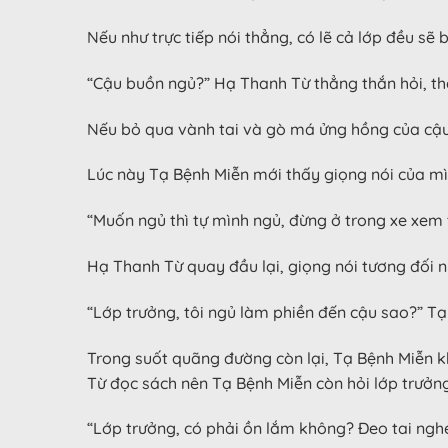
Nếu như trực tiếp nói thẳng, có lẽ cả lớp đều sẽ
“Cậu buồn ngủ?” Hạ Thanh Từ thẳng thắn hỏi, th
Nếu bỏ qua vành tai và gò má ửng hồng của cậu,
Lúc này Tạ Bệnh Miễn mới thấy giọng nói của mìn
“Muốn ngủ thì tự mình ngủ, đừng ở trong xe xem tô
Hạ Thanh Từ quay đầu lại, giọng nói tương đối n
“Lớp trưởng, tôi ngủ làm phiền đến cậu sao?” Tạ
Trong suốt quãng đường còn lại, Tạ Bệnh Miễn kh
Từ đọc sách nên Tạ Bệnh Miễn còn hỏi lớp trưởn
“Lớp trưởng, có phải ồn lắm không? Đeo tai ngh