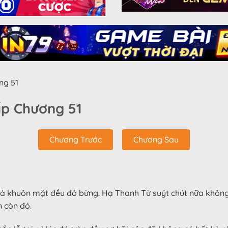
ng 51
p Chương 51
Chương Trước
Chương Sau
ả khuôn mặt đều đỏ bừng. Hạ Thanh Từ suýt chút nữa không 
n còn đó.