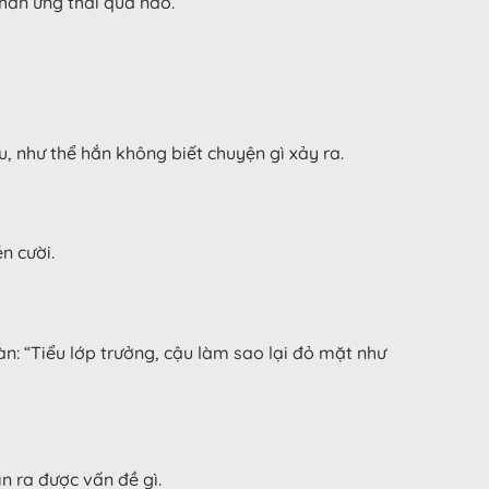
phản ứng thái quá nào.
u, như thể hắn không biết chuyện gì xảy ra.
n cười.
: “Tiểu lớp trưởng, cậu làm sao lại đỏ mặt như
n ra được vấn đề gì.