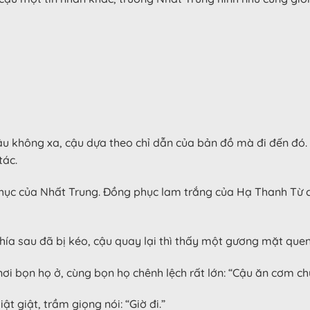
ậu không xa, cậu dựa theo chỉ dẫn của bản đồ mà đi đến đó.
tác.
phục của Nhất Trung. Đồng phục lam trắng của Hạ Thanh Từ 
ía sau đã bị kéo, cậu quay lại thì thấy một gương mặt quen
nơi bọn họ ở, cùng bọn họ chênh lệch rất lớn: “Cậu ăn cơm c
 giật, trầm giọng nói: “Giờ đi.”