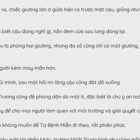
 ra, chiếc giường lớn ở giữa hiện ra trước mặt cậu, giống n
biết cậu đang nghĩ gì, hắn đem cửa sau lưng đóng lại.
Du là phòng hai giường, nhưng đa số cũng chỉ có một giường,
 người kém may mắn hơn.
i mình, sau một hồi im lặng cậu cũng đặt đồ xuống.
rương cũng đề phòng dặn dò một ít, đặc biệt là chú ý an toàn
này để cho mọi người làm quen với môi trường và giải quyết 
ậu không muốn để Tạ Bệnh Miễn đi theo, rất phiền phức.
 cậu một tin nhắn khác, trường Nhất Trung hình như cũng gi