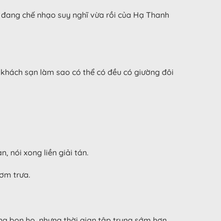
hư đang chế nhạo suy nghĩ vừa rồi của Hạ Thanh
 khách sạn làm sao có thể có đều có giường đôi
, nói xong liền giải tán.
cơm trưa.
ống bọn họ, nhưng thời gian tập trung sớm hơn