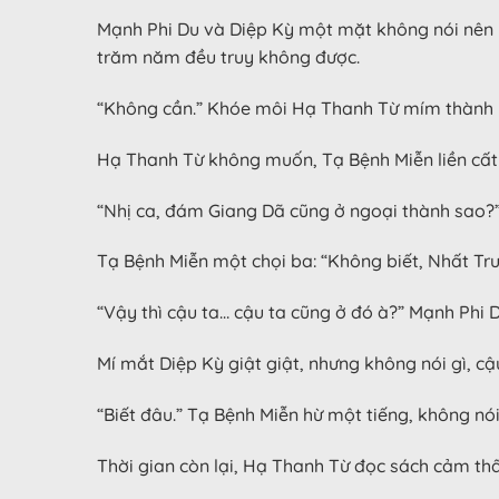
Mạnh Phi Du và Diệp Kỳ một mặt không nói nên l
trăm năm đều truy không được.
“Không cần.” Khóe môi Hạ Thanh Từ mím thành 
Hạ Thanh Từ không muốn, Tạ Bệnh Miễn liền cất t
“Nhị ca, đám Giang Dã cũng ở ngoại thành sao?
Tạ Bệnh Miễn một chọi ba: “Không biết, Nhất Tru
“Vậy thì cậu ta… cậu ta cũng ở đó à?” Mạnh Phi D
Mí mắt Diệp Kỳ giật giật, nhưng không nói gì, cậ
“Biết đâu.” Tạ Bệnh Miễn hừ một tiếng, không nói 
Thời gian còn lại, Hạ Thanh Từ đọc sách cảm th