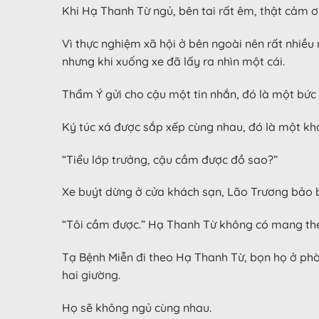
Khi Hạ Thanh Từ ngủ, bên tai rất êm, thật cảm 
Vì thực nghiệm xã hội ở bên ngoài nên rất nhiều
nhưng khi xuống xe đã lấy ra nhìn một cái.
Thẩm Ý gửi cho cậu một tin nhắn, đó là một bức 
Ký túc xá được sắp xếp cùng nhau, đó là một khá
“Tiểu lớp trưởng, cậu cầm được đồ sao?”
Xe buýt dừng ở cửa khách sạn, Lão Trương bảo 
“Tôi cầm được.” Hạ Thanh Từ không có mang theo g
Tạ Bệnh Miễn đi theo Hạ Thanh Từ, bọn họ ở ph
hai giường.
Họ sẽ không ngủ cùng nhau.