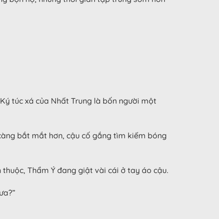
 Ký túc xá của Nhất Trung là bốn người một
càng bắt mắt hơn, cậu cố gắng tìm kiếm bóng
 thuộc, Thẩm Ý đang giật vài cái ở tay áo cậu.
hưa?”