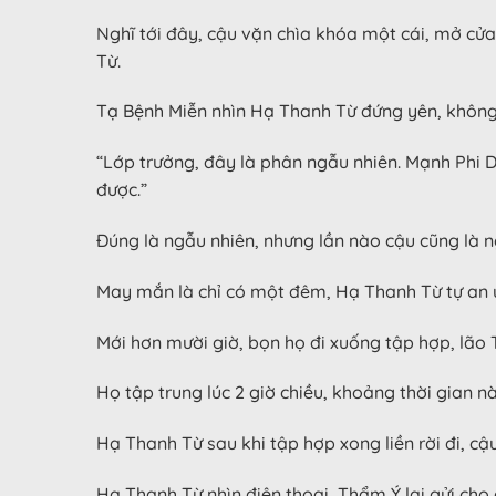
Nghĩ tới đây, cậu vặn chìa khóa một cái, mở cửa
Từ.
Tạ Bệnh Miễn nhìn Hạ Thanh Từ đứng yên, không 
“Lớp trưởng, đây là phân ngẫu nhiên. Mạnh Phi 
được.”
Đúng là ngẫu nhiên, nhưng lần nào cậu cũng là
May mắn là chỉ có một đêm, Hạ Thanh Từ tự an ủ
Mới hơn mười giờ, bọn họ đi xuống tập hợp, lão T
Họ tập trung lúc 2 giờ chiều, khoảng thời gian 
Hạ Thanh Từ sau khi tập hợp xong liền rời đi, c
Hạ Thanh Từ nhìn điện thoại, Thẩm Ý lại gửi cho