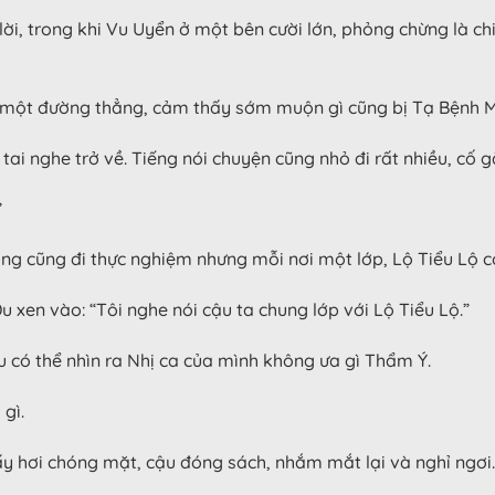
ời, trong khi Vu Uyển ở một bên cười lớn, phỏng chừng là c
một đường thẳng, cảm thấy sớm muộn gì cũng bị Tạ Bệnh Mi
ai nghe trở về. Tiếng nói chuyện cũng nhỏ đi rất nhiều, cố
”
ng cũng đi thực nghiệm nhưng mỗi nơi một lớp, Lộ Tiểu Lộ c
u xen vào: “Tôi nghe nói cậu ta chung lớp với Lộ Tiểu Lộ.”
u có thể nhìn ra Nhị ca của mình không ưa gì Thẩm Ý.
gì.
ấy hơi chóng mặt, cậu đóng sách, nhắm mắt lại và nghỉ ngơi.