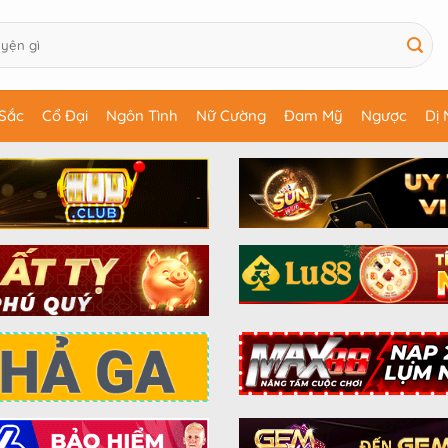
Sắc
Cổ Đại
Ngôn Tình
Nữ Cường
Đam Mỹ
Ngược
Dị