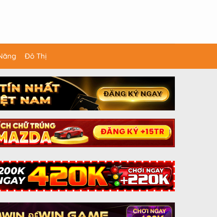
 Năng
Đô Thị