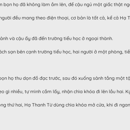
ơn bọn họ đã không làm ầm lên, để cậu ngủ một giấc thật ng
 người đều mang theo điện thoại, cơ bản là tất cả, kể cả Hạ 
ảnh và cậu ấy đã đến trường tiểu học ở ngoại thành.
ch sạn bên cạnh trường tiểu học, hai người ở một phòng, tiề
bọn họ thu dọn đồ đạc trước, sau đó xuống sảnh tầng một t
ì nhiều, tự mình cầm lấy, nhận chìa khóa đi lên lầu hai. Ký
òng thứ hai, Hạ Thanh Từ dùng chìa khóa mở cửa, khi đi nga