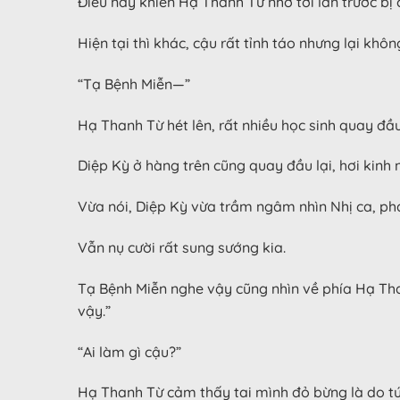
Điều này khiến Hạ Thanh Từ nhớ tới lần trước bị 
Hiện tại thì khác, cậu rất tỉnh táo nhưng lại khô
“Tạ Bệnh Miễn—”
Hạ Thanh Từ hét lên, rất nhiều học sinh quay đầu
Diệp Kỳ ở hàng trên cũng quay đầu lại, hơi kinh
Vừa nói, Diệp Kỳ vừa trầm ngâm nhìn Nhị ca, ph
Vẫn nụ cười rất sung sướng kia.
Tạ Bệnh Miễn nghe vậy cũng nhìn về phía Hạ Tha
vậy.”
“Ai làm gì cậu?”
Hạ Thanh Từ cảm thấy tai mình đỏ bừng là do tức