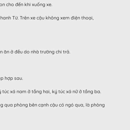
on cho đến khi xuống xe.
Thanh Từ. Trên xe cậu không xem điện thoại,
n ăn ở đều do nhà trường chi trả.
ập hợp sau.
 túc xá nam ở tầng hai, ký túc xá nữ ở tầng ba.
ng qua phòng bên cạnh cậu có ngó qua, là phòng