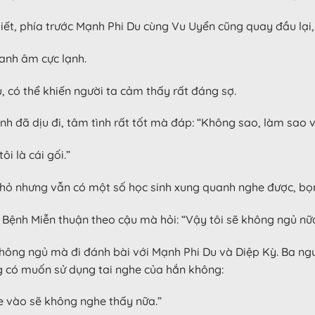
 biết, phía trước Mạnh Phi Du cùng Vu Uyển cũng quay đầu lạ
anh âm cực lạnh.
 có thể khiến người ta cảm thấy rất đáng sợ.
h đã dịu đi, tâm tình rất tốt mà đáp: “Không sao, làm sao 
i là cái gối.”
hỏ nhưng vẫn có một số học sinh xung quanh nghe được, bọn 
 Bệnh Miễn thuận theo cậu mà hỏi: “Vậy tôi sẽ không ngủ nữa
ông ngủ mà đi đánh bài với Mạnh Phi Du và Diệp Kỳ. Ba ngườ
g có muốn sử dụng tai nghe của hắn không:
e vào sẽ không nghe thấy nữa.”