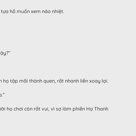
i, tựa hồ muốn xem náo nhiệt.
vậy?”
họ tập mãi thành quen, rất nhanh liền xoay lại.
.”
i họ chơi còn rất vui, vì sợ làm phiền Hạ Thanh