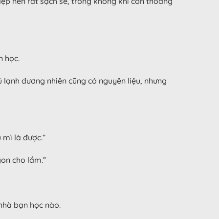
dẹp nên rất sạch sẽ, trong không khí còn thoang
 học.
 tủ lạnh đương nhiên cũng có nguyên liệu, nhưng
ì là được.”
gon cho lắm.”
ở nhà bạn học nào.