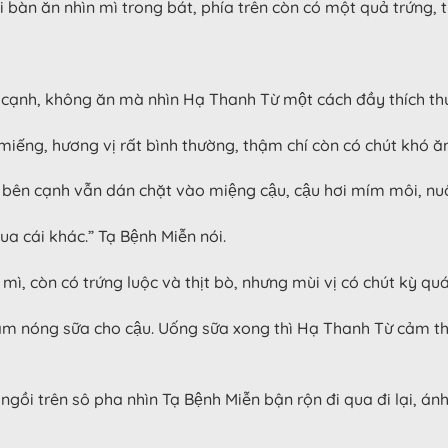
bàn ăn nhìn mì trong bát, phía trên còn có một quả trứng, tr
n cạnh, không ăn mà nhìn Hạ Thanh Từ một cách đầy thích 
iếng, hương vị rất bình thường, thậm chí còn có chút khó ăn
bên cạnh vẫn dán chặt vào miệng cậu, cậu hơi mím môi, nu
cái khác.” Tạ Bệnh Miễn nói.
ì, còn có trứng luộc và thịt bò, nhưng mùi vị có chút kỳ quá
i hâm nóng sữa cho cậu. Uống sữa xong thì Hạ Thanh Từ cảm
 ngồi trên sô pha nhìn Tạ Bệnh Miễn bận rộn đi qua đi lại, án