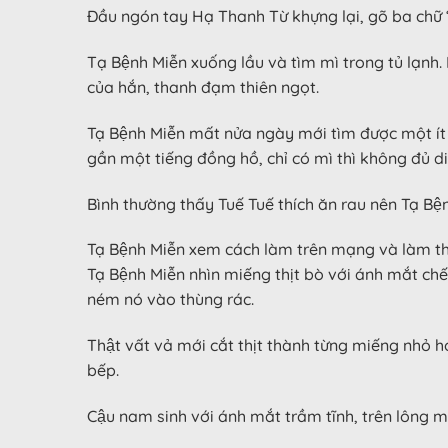
Đầu ngón tay Hạ Thanh Từ khựng lại, gõ ba chữ “T
Tạ Bệnh Miễn xuống lầu và tìm mì trong tủ lạnh. Ng
của hắn, thanh đạm thiên ngọt.
Tạ Bệnh Miễn mất nửa ngày mới tìm được một í
gần một tiếng đồng hồ, chỉ có mì thì không đủ dinh
Bình thường thấy Tuế Tuế thích ăn rau nên Tạ Bê
Tạ Bệnh Miễn xem cách làm trên mạng và làm theo 
Tạ Bệnh Miễn nhìn miếng thịt bò với ánh mắt c
ném nó vào thùng rác.
Thật vất vả mới cắt thịt thành từng miếng nh
bếp.
Cậu nam sinh với ánh mắt trầm tĩnh, trên lông mà