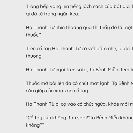
Trong bếp vang lên tiếng lách cách của bát đĩa,
gì đó từ trong ngăn kéo.
Hạ Thanh Từ nhìn thoáng qua thì thấy đó là một h
thuốc.”
Trên cổ tay Hạ Thanh Từ có vết bầm nhẹ, là do Th
thương.
Hạ Thanh Từ ngồi trên sofa, Tạ Bệnh Miễn đe
Thuốc mỡ bôi lên da có chút mát lạnh, Tạ Bệnh Mi
còn giúp cậu xoa xoa cổ tay.
Hạ Thanh Từ bị cọ vào có chút ngứa, khóe môi mí
“Cổ tay cậu không đau sao?”Tạ Bệnh Miễn không n
không?”