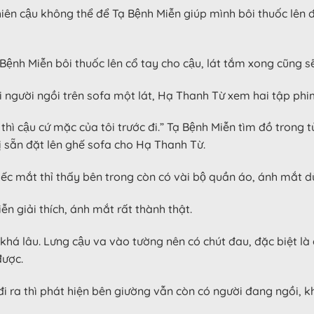
 cậu không thể để Tạ Bệnh Miễn giúp mình bôi thuốc lên đ
ệnh Miễn bôi thuốc lên cổ tay cho cậu, lát tắm xong cũng sẽ
ai người ngồi trên sofa một lát, Hạ Thanh Từ xem hai tập phim 
̀ cậu cứ mặc của tôi trước đi.” Tạ Bệnh Miễn tìm đồ tron
 sẵn đặt lên ghế sofa cho Hạ Thanh Từ.
ếc mắt thỉ thấy bên trong còn có vài bộ quần áo, ánh mắt d
Miễn giải thích, ánh mắt rất thành thật.
há lâu. Lưng cậu va vào tường nên có chút đau, đặc biệt là dâ
ược.
i ra thì phát hiện bên giường vẫn còn có người đang ngồi, khô