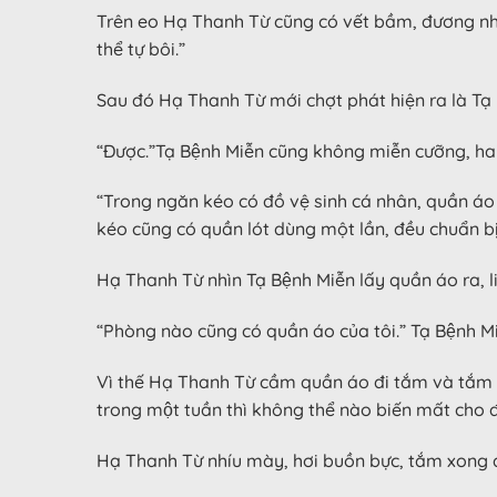
Trên eo Hạ Thanh Từ cũng có vết bầm, đương nhiên
thể tự bôi.”
Sau đó Hạ Thanh Từ mới chợt phát hiện ra là Tạ B
“Được.”Tạ Bệnh Miễn cũng không miễn cưỡng, h
“Trong ngăn kéo có đồ vệ sinh cá nhân, quần áo thi
kéo cũng có quần lót dùng một lần, đều chuẩn bị
Hạ Thanh Từ nhìn Tạ Bệnh Miễn lấy quần áo ra, li
“Phòng nào cũng có quần áo của tôi.” Tạ Bệnh 
Vì thế Hạ Thanh Từ cầm quần áo đi tắm và tắm k
trong một tuần thì không thể nào biến mất cho đ
Hạ Thanh Từ nhíu mày, hơi buồn bực, tắm xong đ