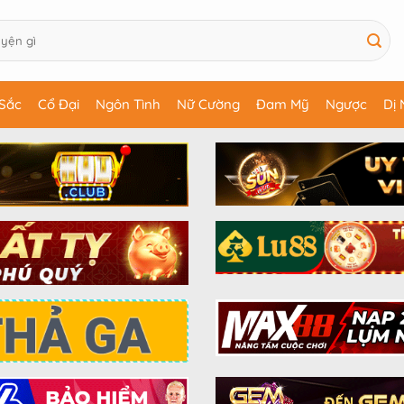
Sắc
Cổ Đại
Ngôn Tình
Nữ Cường
Đam Mỹ
Ngược
Dị