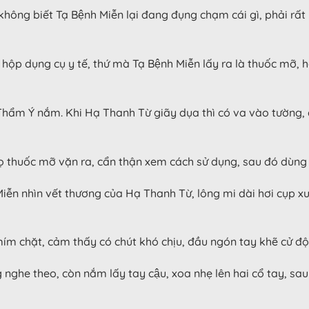
 không biết Tạ Bệnh Miễn lại đang đụng chạm cái gì, phải rấ
ộp dụng cụ y tế, thứ mà Tạ Bệnh Miễn lấy ra là thuốc mỡ, hắn
ẩm Ý nắm. Khi Hạ Thanh Từ giãy dụa thì có va vào tường, đu
m lọ thuốc mỡ vặn ra, cẩn thận xem cách sử dụng, sau đó dùn
ễn nhìn vết thương của Hạ Thanh Từ, lông mi dài hơi cụp xuốn
m chặt, cảm thấy có chút khó chịu, đầu ngón tay khẽ cử độn
ghe theo, còn nắm lấy tay cậu, xoa nhẹ lên hai cổ tay, sau