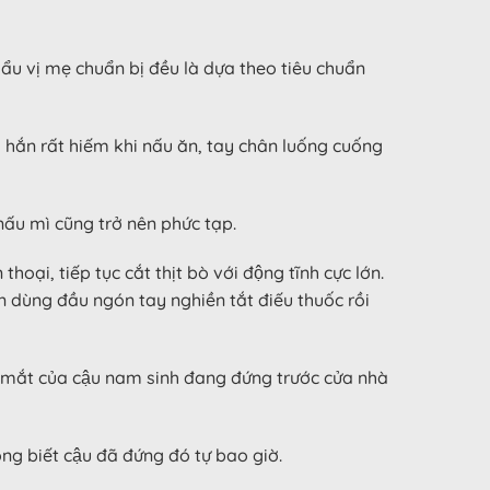
u vị mẹ chuẩn bị đều là dựa theo tiêu chuẩn
hắn rất hiếm khi nấu ăn, tay chân luống cuống
 nấu mì cũng trở nên phức tạp.
, tiếp tục cắt thịt bò với động tĩnh cực lớn.
́n dùng đầu ngón tay nghiền tắt điếu thuốc rồi
ánh mắt của cậu nam sinh đang đứng trước cửa nhà
ông biết cậu đã đứng đó tự bao giờ.