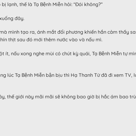
̣ lạnh, thế là Tạ Bệnh Miễn hỏi: “Đói không?”
 xuống đây.
 mà mình tạo ra, ánh mắt đối phương khiến hắn cảm thấy sau 
 chín thịt sau đó mới thêm nước vào và nấu mì.
, nấu xong nghe mùi có chút kỳ quái, Tạ Bệnh Miễn tự mình
ng lúc Tạ Bệnh Miễn bận bịu thì Hạ Thanh Từ đã đi xem TV,
y, thế giới này mãi mãi sẽ không bao giờ bị hắc ám bao tru