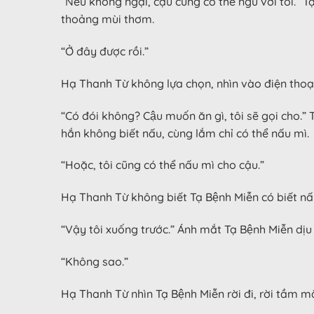
“Nếu không ngại, cậu cũng có thể ngủ với tôi.” T
thoảng mùi thơm.
“Ở đây được rồi.”
Hạ Thanh Từ không lựa chọn, nhìn vào điện thoại
“Có đói không? Cậu muốn ăn gì, tôi sẽ gọi cho.”
hắn không biết nấu, cùng lắm chỉ có thể nấu mì.
“Hoặc, tôi cũng có thể nấu mì cho cậu.”
Hạ Thanh Từ không biết Tạ Bệnh Miễn có biết 
“Vậy tôi xuống trước.” Ánh mắt Tạ Bệnh Miễn dịu 
“Không sao.”
Hạ Thanh Từ nhìn Tạ Bệnh Miễn rời đi, rời tầm 