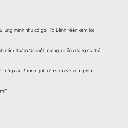
lưng mình như có gai. Tạ Bệnh Miễn xem lại
 nếm thử trước một miếng, miễn cưỡng có thể
 lúc này cậu đang ngồi trên sofa và xem phim
̀m!”