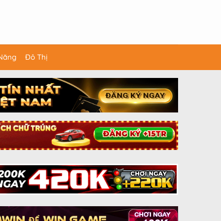
 Năng
Đô Thị