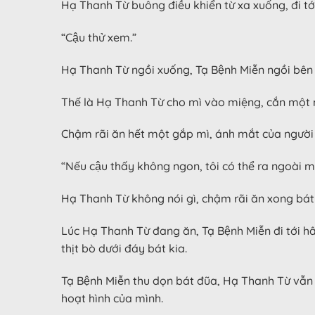
Hạ Thanh Từ buông điều khiển từ xa xuống, đi tới 
“Cậu thử xem.”
Hạ Thanh Từ ngồi xuống, Tạ Bệnh Miễn ngồi bê
Thế là Hạ Thanh Từ cho mì vào miệng, cắn một m
Chậm rãi ăn hết một gắp mì, ánh mắt của người 
“Nếu cậu thấy không ngon, tôi có thể ra ngoài mua 
Hạ Thanh Từ không nói gì, chậm rãi ăn xong bát m
Lúc Hạ Thanh Từ đang ăn, Tạ Bệnh Miễn đi tớ
thịt bò dưới đáy bát kia.
Tạ Bệnh Miễn thu dọn bát đũa, Hạ Thanh Từ vẫn
hoạt hình của mình.