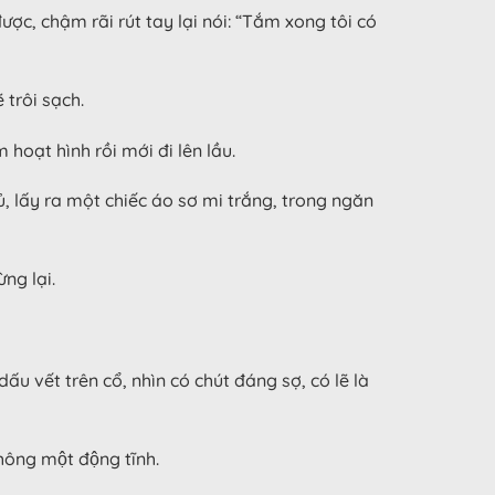
ược, chậm rãi rút tay lại nói: “Tắm xong tôi có
 trôi sạch.
hoạt hình rồi mới đi lên lầu.
g tủ, lấy ra một chiếc áo sơ mi trắng, trong ngăn
ừng lại.
́u vết trên cổ, nhìn có chút đáng sợ, có lẽ là
ng một động tĩnh.