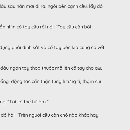
t lâu sau hắn mới đi ra, ngồi bên cạnh cậu, lấy đồ
 nhìn cổ tay cậu rồi nói: “Tay cậu cần bôi
̣ng phải đinh sắt và cổ tay bên kia cũng có vết
g đầu ngón tay thoa thuốc mỡ lên cổ tay cho cậu.
g, động tác cẩn thận từng li từng tí, thậm chí
g: “Tôi có thể tự làm.”
 đó hỏi: “Trên người cậu còn chỗ nào khác hay