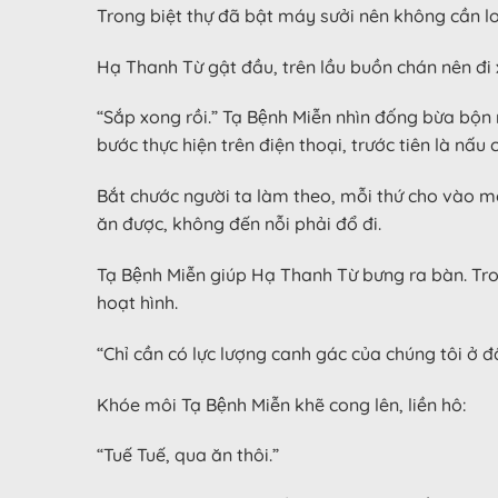
Trong biệt thự đã bật máy sưởi nên không cần lo bi
Hạ Thanh Từ gật đầu, trên lầu buồn chán nên đi
“Sắp xong rồi.” Tạ Bệnh Miễn nhìn đống bừa bộn
bước thực hiện trên điện thoại, trước tiên là nấu
Bắt chước người ta làm theo, mỗi thứ cho vào một ít
ăn được, không đến nỗi phải đổ đi.
Tạ Bệnh Miễn giúp Hạ Thanh Từ bưng ra bàn. Tro
hoạt hình.
“Chỉ cần có lực lượng canh gác của chúng tôi ở đâ
Khóe môi Tạ Bệnh Miễn khẽ cong lên, liền hô:
“Tuế Tuế, qua ăn thôi.”