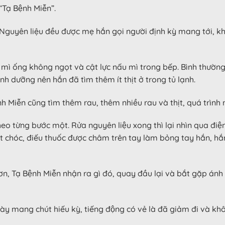
ạ Bệnh Miễn”.
uyên liệu đều được mẹ hắn gọi người định kỳ mang tới, khẩ
t mì ống không ngọt và cật lực nấu mì trong bếp. Bình thường 
 dưỡng nên hắn đã tìm thêm ít thịt ở trong tủ lạnh.
̣nh Miễn cũng tìm thêm rau, thêm nhiều rau và thịt, quá trình
từng bước một. Rửa nguyên liệu xong thì lại nhìn qua điện thoại
hết chóc, điếu thuốc được châm trên tay làm bỏng tay hắn, hă
ỏ hơn, Tạ Bệnh Miễn nhận ra gì đó, quay đầu lại và bắt gặp 
y mang chút hiếu kỳ, tiếng động có vẻ là đã giảm đi và kh