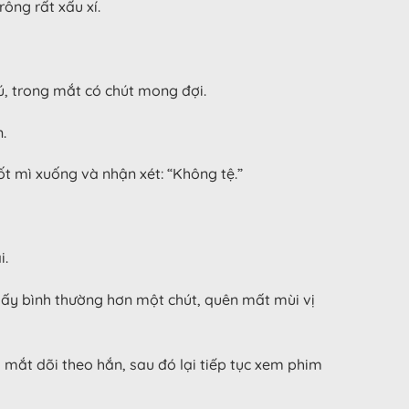
ông rất xấu xí.
thú, trong mắt có chút mong đợi.
.
ốt mì xuống và nhận xét: “Không tệ.”
i.
 thấy bình thường hơn một chút, quên mất mùi vị
h mắt dõi theo hắn, sau đó lại tiếp tục xem phim