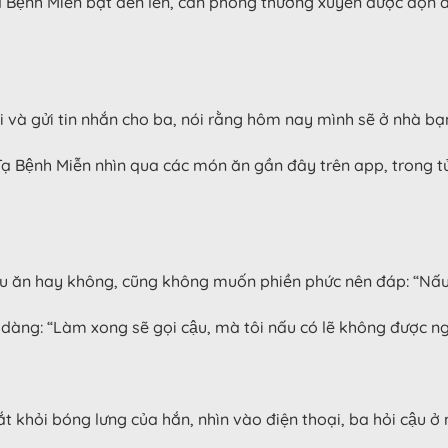
ạ Bệnh Miễn bật đèn lên, căn phòng thường xuyên được dọn 
 và gửi tin nhắn cho ba, nói rằng hôm nay mình sẽ ở nhà bạn
 Tạ Bệnh Miễn nhìn qua các món ăn gần đây trên app, trong
nấu ăn hay không, cũng không muốn phiền phức nên đáp: “Nấu m
dàng: “Làm xong sẽ gọi cậu, mà tôi nấu có lẽ không được n
mắt khỏi bóng lưng của hắn, nhìn vào điện thoại, ba hỏi cậu 