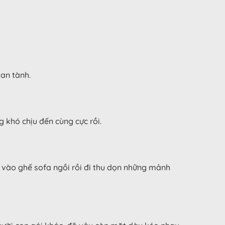
tan tành.
g khó chịu đến cùng cực rồi.
 vào ghế sofa ngồi rồi đi thu dọn những mảnh