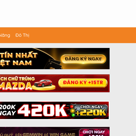
 Năng
Đô Thị