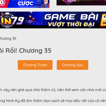
hương 35
i Rồi! Chương 35
Chương Trước
Chương Sau
t vậy nên ghé qua nhà thăm cô, tiện thể xem căn nhà mới c
ang Ninh Kỳ đã âm thầm dọn sạch sẽ mọi dấu vết của cô nên 