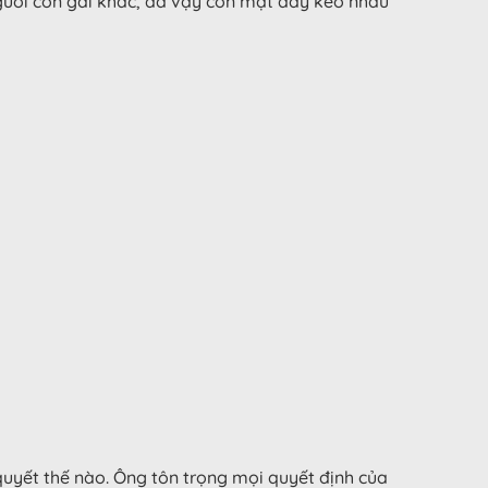
người con gái khác, đã vậy còn mặt dày kéo nhau
quyết thế nào. Ông tôn trọng mọi quyết định của