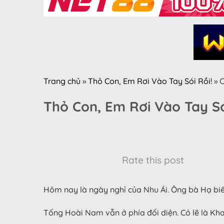
Trang chủ
»
Thỏ Con, Em Rơi Vào Tay Sói Rồi!
»
C
Thỏ Con, Em Rơi Vào Tay Só
Rate this post
Hôm nay là ngày nghỉ của Nhu Ái. Ông bà Hạ biế
Tống Hoài Nam vẫn ở phía đối diện. Có lẽ là Kh