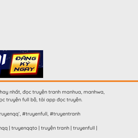
hay nhất, đọc truyện tranh manhua, manhwa,
c truyện full bộ, tải app đọc truyện.
uyenqq’, #truyenfull, #truyentranh
nqq | truyenqqto | truyện tranh | truyenfull |