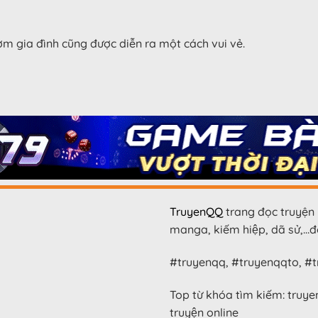
m gia đình cũng được diễn ra một cách vui vẻ.
TruyenQQ
trang đọc truyện 
manga, kiếm hiệp, dã sử,…đọ
#truyenqq, #truyenqqto, #tr
Top từ khóa tìm kiếm: truye
truyện online