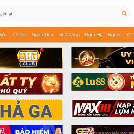
Sắc
Cổ Đại
Ngôn Tình
Nữ Cường
Đam Mỹ
Ngược
Dị