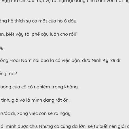
g, vậy mà chỉ sau một vụ tai nạn lại đang tình cảm với một 
ông hề thích sự có mặt của họ ở đây.
n, biết vậy tôi phế cậu luôn cho rồi!”
y.
ng Hoài Nam nói bừa là có việc bận, đưa Ninh Kỳ rời đi.
 Tống mà?
thương của cô có nghiêm trọng không.
h tĩnh, giả vờ là mình đang rất ổn.
rước đi, xong việc con sẽ ra ngay.
i mình được chứ. Nhưng cô cũng đã lớn, sẽ tự biết nên giải 