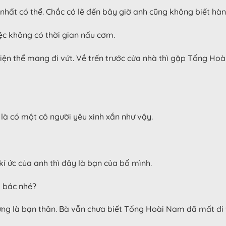
nhất có thể. Chắc có lẽ đến bây giờ anh cũng không biết hà
ệc không có thời gian nấu cơm.
tiện thể mang đi vứt. Về trến trước cửa nhà thì gặp Tống H
là có một cô người yêu xinh xắn như vậy.
kí ức của anh thì đây là bạn của bố mình.
à bác nhé?
từng là bạn thân. Bà vẫn chưa biết Tống Hoài Nam đã mất đi t