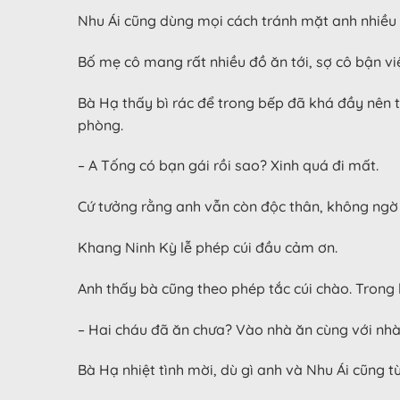
Nhu Ái cũng dùng mọi cách tránh mặt anh nhiều 
Bố mẹ cô mang rất nhiều đồ ăn tới, sợ cô bận vi
Bà Hạ thấy bì rác để trong bếp đã khá đầy nên 
phòng.
– A Tống có bạn gái rồi sao? Xinh quá đi mất.
Cứ tưởng rằng anh vẫn còn độc thân, không ngờ 
Khang Ninh Kỳ lễ phép cúi đầu cảm ơn.
Anh thấy bà cũng theo phép tắc cúi chào. Trong 
– Hai cháu đã ăn chưa? Vào nhà ăn cùng với nh
Bà Hạ nhiệt tình mời, dù gì anh và Nhu Ái cũng 