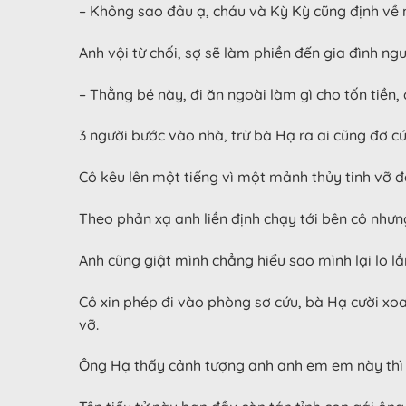
– Không sao đâu ạ, cháu và Kỳ Kỳ cũng định về nh
Anh vội từ chối, sợ sẽ làm phiền đến gia đình n
– Thằng bé này, đi ăn ngoài làm gì cho tốn tiền,
3 người bước vào nhà, trừ bà Hạ ra ai cũng đơ cứ
Cô kêu lên một tiếng vì một mảnh thủy tinh vỡ 
Theo phản xạ anh liền định chạy tới bên cô nhưng
Anh cũng giật mình chẳng hiểu sao mình lại lo lắ
Cô xin phép đi vào phòng sơ cứu, bà Hạ cười xo
vỡ.
Ông Hạ thấy cảnh tượng anh anh em em này thì 