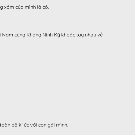
ng xóm của mình là cô.
oài Nam cùng Khang Ninh Kỳ khoác tay nhau về
oàn bộ kí ức với con gái mình.