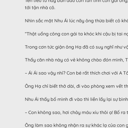
Tên tiểu tử này ban đầu còn tán tỉnh con gái ôn
tới tận nhà cô.
Nhìn sắc mặt Nhu Ái lúc nãy ông thừa biết cô kh
“Thật uổng công con gái ta khóc khi cậu bị tai nạ
Trong cơn tức giận ông Hạ đã có suy nghĩ như vậ
Thấy căn nhà này có vẻ không chào đón mình, Tố
– Ái Ái sao vậy nhỉ? Con bé rất thích chơi với A
Ông Hạ chỉ biết thở dài, đi vào phòng xem vết 
Nhu Ái thấy bố mình đi vào thì liền lấy lại sự bìn
– Con không sao, hơi chảy máu xíu thôi ạ! Bố ra t
Ông làm sao không nhận ra sự khác lạ của con gá