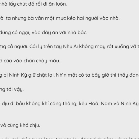
à lấy chút đồ rồi đi ăn luôn.
gười ta nhưng bà vẫn một mực kéo hai người vào nhà.
 đừng có ngại, vào đáy ăn với nhà bác.
ng cả người. Cái ly trên tay Nhu Ái không may rớt xuống vỡ 
đã cứa vào chân chảy máu.
 bị Ninh Kỳ giữ chặt lại. Nhìn mặt cô ta bây giờ thì thấy đan
ng tới vậy.
a dịu đi bầu không khí căng thẳng, kêu Hoài Nam và Ninh Kỳ
vô cùng khó chịu.