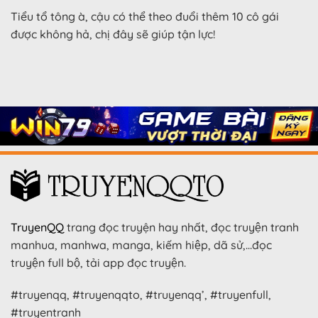
Tiểu tổ tông à, cậu có thể theo đuổi thêm 10 cô gái
được không hả, chị đây sẽ giúp tận lực!
TruyenQQ
trang đọc truyện hay nhất, đọc truyện tranh
manhua, manhwa, manga, kiếm hiệp, dã sử,…đọc
truyện full bộ, tải app đọc truyện.
#truyenqq, #truyenqqto, #truyenqq’, #truyenfull,
#truyentranh