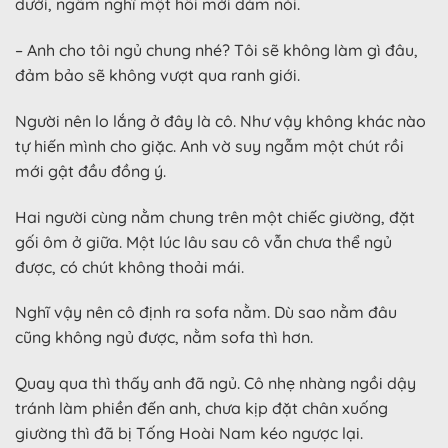
dưới, ngẫm nghĩ một hồi mới dám nói.
– Anh cho tôi ngủ chung nhé? Tôi sẽ không làm gì đâu,
đảm bảo sẽ không vượt qua ranh giới.
Người nên lo lắng ở đây là cô. Như vậy không khác nào
tự hiến mình cho giặc. Anh vờ suy ngẫm một chút rồi
mới gật đầu đồng ý.
Hai người cùng nằm chung trên một chiếc giường, đặt
gối ôm ở giữa. Một lúc lâu sau cô vẫn chưa thể ngủ
được, có chút không thoải mái.
Nghĩ vậy nên cô định ra sofa nằm. Dù sao nằm đâu
cũng không ngủ được, nằm sofa thì hơn.
Quay qua thì thấy anh đã ngủ. Cô nhẹ nhàng ngồi dậy
tránh làm phiền đến anh, chưa kịp đặt chân xuống
giường thì đã bị Tống Hoài Nam kéo ngược lại.