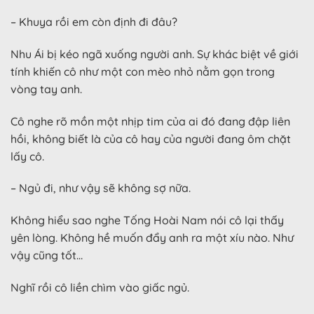
– Khuya rồi em còn định đi đâu?
Nhu Ái bị kéo ngã xuống người anh. Sự khác biệt về giới
tính khiến cô như một con mèo nhỏ nằm gọn trong
vòng tay anh.
Cô nghe rõ mồn một nhịp tim của ai đó đang đập liên
hồi, không biết là của cô hay của người đang ôm chặt
lấy cô.
– Ngủ đi, như vậy sẽ không sợ nữa.
Không hiểu sao nghe Tống Hoài Nam nói cô lại thấy
yên lòng. Không hề muốn đẩy anh ra một xíu nào. Như
vậy cũng tốt…
Nghĩ rồi cô liền chìm vào giấc ngủ.