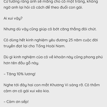
Cứ tưởng rằng anh sẽ mắng cho cô một tràng, không
ngờ anh lại hỏi cô cách để theo đuổi con gái.
Ai xui vậy?
Nhưng dù vậy cũng giúp cô bớt căng thẳng đôi chút.
Cô dùng hết kinh nghiệm yêu đương 25 năm cuộc đời
truyền đạt lại cho Tống Hoài Nam.
Dù gì kinh nghiệm của cô về khoản này cũng phong phú
hơn tên đầu gỗ này.
– Tăng 10% lương!
Nghe tới đây hai con mắt Khương Vi sáng rỡ. Cô thầm
cảm ơn cô gái xui xẻo kia.
– Cảm ơn sếp!