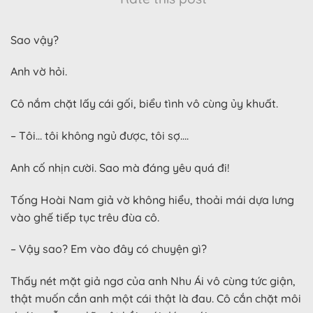
Sao vậy?
Anh vờ hỏi.
Cô nắm chặt lấy cái gối, biểu tình vô cùng ủy khuất.
– Tôi… tôi không ngủ được, tôi sợ….
Anh cố nhịn cười. Sao mà đáng yêu quá đi!
Tống Hoài Nam giả vờ không hiểu, thoải mái dựa lưng
vào ghế tiếp tục trêu đùa cô.
– Vậy sao? Em vào đây có chuyện gì?
Thấy nét mặt giả ngơ của anh Nhu Ái vô cùng tức giận,
thật muốn cắn anh một cái thật là đau. Cô cắn chặt môi