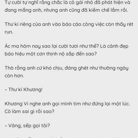
Tự cười tự nghĩ rằng chắc là cô gái nhỏ đã phát hiện và
đang mắng anh, nhưng anh cũng đã kiềm chế lắm rồi.
Thư kí riêng của anh vào báo cáo công việc còn thấy rét
run.
Ác ma hôm nay sao lại cười tươi như thế? Là cảnh đẹp
báo hiệu một cơn thịnh nộ sắp đến sao?
Thà rằng anh cứ khó chịu, đáng ghét như thường ngày
còn hơn.
– Thư kí Khương!
Khương Vi nghe anh gọi mình tim như đứng lại một lúc.
Cô làm sai gì rồi sao?
– Vâng, sếp gọi tôi?