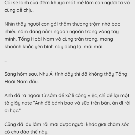
Cái se lạnh của đêm khuya mát mẻ làm con người ta vô
cùng dễ chịu.
Nhìn thấy người con gái thầm thương trộm nhớ bao
nhiêu năm đang nằm ngoan ngoãn trong vòng tay
mình, Tống Hoài Nam vô cùng trân trọng, mong
khoảnh khắc yên bình này dừng lại mãi mãi.
…
Sáng hôm sau, Nhu Ái tỉnh dậy thì đã không thấy Tống
Hoài Nam đâu.
Anh đã ra ngoài từ sớm để xử lí công việc, chỉ để lại một
tờ giấy note “Anh để bánh bao và sữa trên bàn, ăn đi rồi
đi học.”
Cũng đã lâu lắm rồi mới được người khác giới chăm sóc
cô chu đáo thế này.