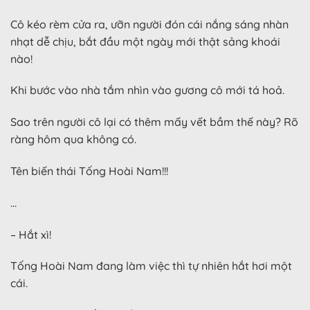
Cô kéo rèm cửa ra, ưỡn người đón cái nắng sáng nhàn
nhạt dễ chịu, bắt đầu một ngày mới thật sảng khoái
nào!
Khi bước vào nhà tắm nhìn vào gương cô mới tá hoả.
Sao trên người cô lại có thêm mấy vết bầm thế này? Rõ
ràng hôm qua không có.
Tên biến thái Tống Hoài Nam!!!
…
– Hắt xì!
Tống Hoài Nam đang làm việc thì tự nhiên hắt hơi một
cái.