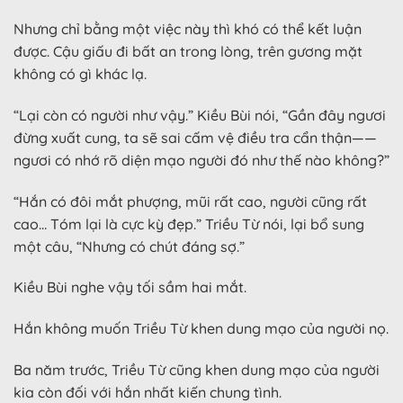
Nhưng chỉ bằng một việc này thì khó có thể kết luận
được. Cậu giấu đi bất an trong lòng, trên gương mặt
không có gì khác lạ.
“Lại còn có người như vậy.” Kiều Bùi nói, “Gần đây ngươi
đừng xuất cung, ta sẽ sai cấm vệ điều tra cẩn thận——
ngươi có nhớ rõ diện mạo người đó như thế nào không?”
“Hắn có đôi mắt phượng, mũi rất cao, người cũng rất
cao… Tóm lại là cực kỳ đẹp.” Triều Từ nói, lại bổ sung
một câu, “Nhưng có chút đáng sợ.”
Kiều Bùi nghe vậy tối sầm hai mắt.
Hắn không muốn Triều Từ khen dung mạo của người nọ.
Ba năm trước, Triều Từ cũng khen dung mạo của người
kia còn đối với hắn nhất kiến chung tình.