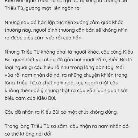
Kiều Bùi nghe Triều Từ nói gã đó tự xưng là chồng của
Triều Từ, gương mặt liền ngẩn ra.
Nhưng sau đó hắn lập tức nén xuống cảm giác khác
thường này, người bình thường căn bản sẽ không nhìn
ra được biểu cảm vừa rồi của hắn.
Nhưng Triều Từ không phải là người khác, cậu cùng Kiều
Bùi quen biết với nhau đã gần hai mươi năm, Kiều Bùi là
loại người gì cậu hiểu rõ như trong lòng bàn tay. Mới
vừa rồi nam nhân đó nói ra những chuyện khiến trong
lòng Triều Từ có chút nghi ngờ, tuy ngoài mặt cậu
không thèm để ý nhưng thật ra cậu vẫn luôn quan sát
biểu cảm của Kiều Bùi.
Cậu đã nhận ra Kiều Bùi có một chút không đúng.
Trong lòng Triều Từ sa sầm, cậu nhận ra nam nhân đó
có thể không nói dối.