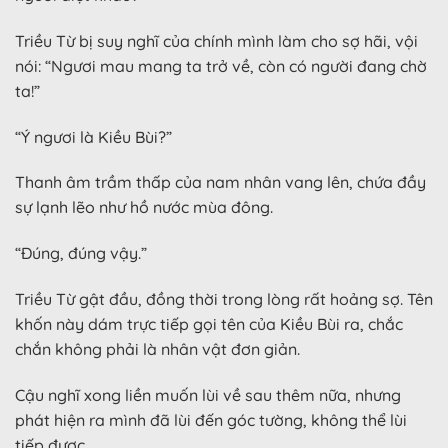
Triều Từ bị suy nghĩ của chính mình làm cho sợ hãi, vội
nói: “Ngươi mau mang ta trở về, còn có người đang chờ
ta!”
“Ý ngươi là Kiều Bùi?”
Thanh âm trầm thấp của nam nhân vang lên, chứa đầy
sự lạnh lẽo như hồ nước mùa đông.
“Đúng, đúng vậy.”
Triều Từ gật đầu, đồng thời trong lòng rất hoảng sợ. Tên
khốn này dám trực tiếp gọi tên của Kiều Bùi ra, chắc
chắn không phải là nhân vật đơn giản.
Cậu nghĩ xong liền muốn lùi về sau thêm nữa, nhưng
phát hiện ra mình đã lùi đến góc tường, không thể lùi
tiếp được.