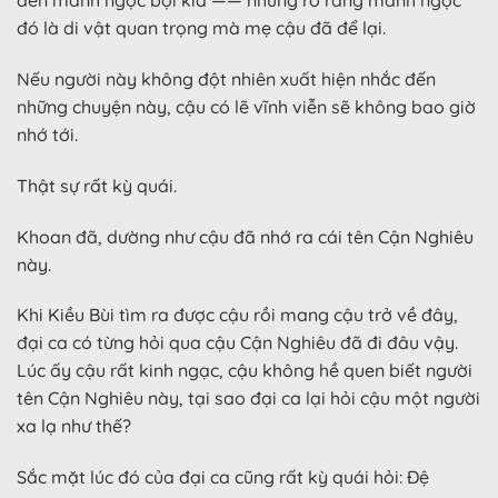
đến mảnh ngọc bội kia —— nhưng rõ ràng mảnh ngọc
đó là di vật quan trọng mà mẹ cậu đã để lại.
Nếu người này không đột nhiên xuất hiện nhắc đến
những chuyện này, cậu có lẽ vĩnh viễn sẽ không bao giờ
nhớ tới.
Thật sự rất kỳ quái.
Khoan đã, dường như cậu đã nhớ ra cái tên Cận Nghiêu
này.
Khi Kiều Bùi tìm ra được cậu rồi mang cậu trở về đây,
đại ca có từng hỏi qua cậu Cận Nghiêu đã đi đâu vậy.
Lúc ấy cậu rất kinh ngạc, cậu không hề quen biết người
tên Cận Nghiêu này, tại sao đại ca lại hỏi cậu một người
xa lạ như thế?
Sắc mặt lúc đó của đại ca cũng rất kỳ quái hỏi: Đệ