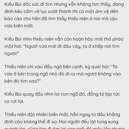
Kiều Bùi dốc sức đi tìm nhưng vẫn không tìm thấy, đang
định kêu cấm vệ lục soát thành thì có một ám vệ đến
báo cáo cho hắn đã tìm thấy thiếu niên ở nơi mà cậu
vừa biến mất.
Kiều Bùi nhìn thiếu niên vẫn còn hoàn hảo mới thở phào
một hơi: “Ngươi vừa mới đi đâu vậy, ta ở khắp nơi tìm
ngươi!”
Thiếu niên chỉ vào đầu ngõ bên cạnh, kỳ quái hỏi: “Ta
vừa ở bên trong ngõ nhỏ đó đi ra mà ngươi không vào
bên đó tìm sao?”
Kiều Bùi quay đầu nhìn lại con ngõ đó, đồng tử lập tức
co rụt lại.
Thiếu niên đột nhiên biến mất, hắn ngay từ đầu khẳng
định cậu không thể đi xa. Mọi người đều lật tung xung
quanh lên, cũng tìm đi tìm lại con ngõ đó mấy lần nhưng