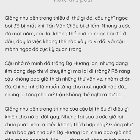
Giống như bên trong thiếu đi thứ gì đó, cậu nghĩ ngọc
bội đã bị mất khi Tấn Vân Châu bị chiếm. Nhưng trước
đó một năm, cậu lại không thể nhớ ra ngọc bội đó ở
đâu, đây là việc không thể nào xảy ra vì đối với cậu
mảnh ngọc đó cực kỳ quan trọng.
Cậu nhớ rõ mình đã trồng Dạ Hương lan, nhưng đang
êm đang đẹp thì vì chuyện gì mà lại đi trồng? Rõ ràng
cậu không bao giờ thích những thứ văn vẻ, nhàm chán
đó. Chỉ hơi nhớ là muốn tặng cho một người nào đó…
nhưng là tặng cho ai? Cậu không thể nghĩ ra được.
Giống như bên trong trí nhớ của cậu bị thiếu đi điều gì
khiến cho nó bị đứt gãy. Nhưng tại sao trước giờ lại
chưa phát hiện ra điều không thích hợp này? Giống như
chưa bao giờ nhớ đến Dạ Hương lan, chưa bao giờ nhớ