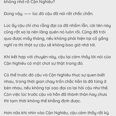
không nhớ rõ Cận Nghiêu?
Đúng vậy. —— lúc đó cậu đã nói rất chắc chắn.
Lúc ấy cậu chỉ cho rằng đại ca đã nhầm lẫn, cái tên này
cũng rất xa lạ nên lãng quên nó luôn rồi. Cũng đã trôi
qua được mấy tháng, nếu không phải hiện tại cố gắng
nghĩ ra thì thật sự cậu sẽ không bao giờ nhớ tới.
Khi kết hợp với chuyện này, cậu lại cảm thấy lời nói của
Cận Nghiêu có một chút sự thật trong đó.
Có thể trước đó cậu và Cận Nghiêu thực sự quen biết
nhau, trong thời gian chạy trốn chắc hẳn là đã từng ở
bên nhau, nếu không tại sao đại ca lại hỏi cậu như thế.
Còn việc lúc trước cậu và hắn đã thành thân hay chưa
thì tạm thời không thể khẳng định được.
Hơn nữa khi nhìn vào Cận Nghiêu, cậu cảm thấy rất kỳ