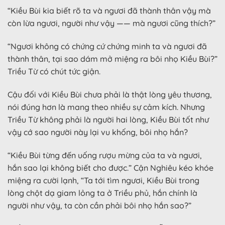
“Kiều Bùi kia biết rõ ta và ngươi đã thành thân vậy mà
còn lừa ngươi, người như vậy —— mà ngươi cũng thích?”
“Ngươi không có chứng cứ chứng minh ta và ngươi đã
thành thân, tại sao dám mở miệng ra bôi nhọ Kiều Bùi?”
Triều Từ có chút tức giận.
Cậu đối với Kiều Bùi chưa phải là thật lòng yêu thương,
nói đúng hơn là mang theo nhiều sự cảm kích. Nhưng
Triều Từ không phải là người hai lòng, Kiều Bùi tốt như
vậy cớ sao người này lại vu khống, bôi nhọ hắn?
“Kiều Bùi từng đến uống rượu mừng của ta và ngươi,
hắn sao lại không biết cho được.” Cận Nghiêu kéo khóe
miệng ra cười lạnh, “Ta tới tìm ngươi, Kiều Bùi trong
lòng chột dạ giam lỏng ta ở Triều phủ, hắn chính là
người như vậy, ta còn cần phải bôi nhọ hắn sao?”