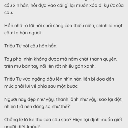
cầu xin hắn, hỏi dựa vào cái gì lại muốn xóa đi ký ức của
cậu.
Hắn nhớ rõ lời nói cuối cùng của thiếu niên, chính là một
câu: ta hận ngươi.
Triều Từ nói cậu hận hắn.
Tay phải nhịn không được mà nắm chặt thành quyền,
trên mu bàn tay nổi lên rất nhiều gân xanh.
Triều Từ vừa ngẩng đầu lên nhìn hắn liền bị dọa đến
mức phải lui về phía sau một bước.
Người này đẹp như vậy, thanh lãnh như vậy, sao lại đột
nhiên trở nên đáng sợ như thế?
Chẳng lẽ là kẻ thù của cậu sao? Hiện tại định muốn giết
người diệt khẩu?