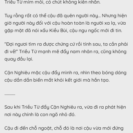
Triều Từ mím môi, có chút không kiên nhẫn.
Tuy rằng rất có thể cậu đã quên người này… Nhưng hiện
giờ người này đối với cậu hoàn toàn là người xa lạ, vừa
gặp mặt đã nói xấu Kiều Bùi, cậu ngu ngốc mới đi tin.
“Đợi ngươi tìm ra được chứng cứ rồi tính sau, ta cần phải
đi về!” Triều Từ mạnh mẽ đẩy nam nhân ra, cũng không
quay đầu lại.
Cận Nghiêu mặc cậu đẩy mình ra, nhìn theo bóng dáng
cậu dần dần biến mất khỏi kết giới mà hắn tạo.
…………
Sau khi Triều Từ đẩy Cận Nghiêu ra, vừa đi ra phát hiện
nơi này chính là con ngõ nhỏ đó.
Cậu đi đến chỗ ngoặt, chỗ đó là nơi cậu vừa mới đứng