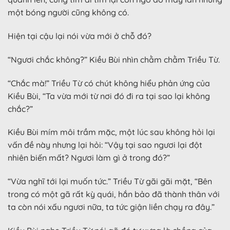
một bóng người cũng không có.
Hiện tại cậu lại nói vừa mới ở chỗ đó?
“Ngươi chắc không?” Kiều Bùi nhìn chằm chằm Triều Từ.
“Chắc mà!” Triều Từ có chút không hiểu phản ứng của
Kiều Bùi, “Ta vừa mới từ nơi đó đi ra tại sao lại không
chắc?”
Kiều Bùi mím môi trầm mặc, một lúc sau không hỏi lại
vấn đề này nhưng lại hỏi: “Vậy tại sao ngươi lại đột
nhiên biến mất? Ngươi làm gì ở trong đó?”
“Vừa nghĩ tới lại muốn tức.” Triều Từ gãi gãi mặt, “Bên
trong có một gã rất kỳ quái, hắn bảo đã thành thân với
ta còn nói xấu ngươi nữa, ta tức giận liền chạy ra đây.”