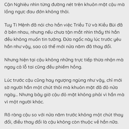
Cận Nghiêu nhìn từng đường nét trên khuôn mặt cậu mà
lồng ngực đau đớn không thôi.
Tuy Ti Mệnh đã nói cho hắn việc Triều Từ và Kiều Bùi đã
ở bên nhau, nhưng nếu chưa tận mắt nhìn thấy thì hắn
đều không muốn tin tưởng. Đứa ngốc này lúc trước yêu
hắn như vậy, sao có thể mới nửa năm đã thay đổi.
Nhưng hiện tại cậu không những trực tiếp thừa nhận mà
ngay cả lỗ tai cũng đều phiếm hồng.
Lúc trước cậu cũng hay ngượng ngùng như vậy, chỉ mới
sờ người hắn một chút thôi mà khuôn mặt đã đỏ nửa
ngày… Nhưng bây giờ cậu đỏ mặt không phải vì hắn mà
vì một người khác.
Rõ ràng cậu so với nửa năm trước không một chút thay
đổi, điều thay đổi là cậu không còn thuộc về hắn nữa.