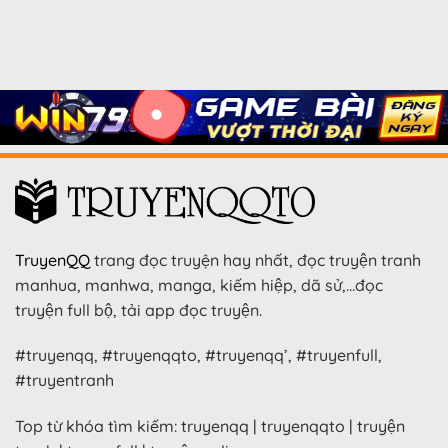
TruyenQQ
trang đọc truyện hay nhất, đọc truyện tranh
manhua, manhwa, manga, kiếm hiệp, dã sử,…đọc
truyện full bộ, tải app đọc truyện.
#truyenqq, #truyenqqto, #truyenqq’, #truyenfull,
#truyentranh
Top từ khóa tìm kiếm: truyenqq | truyenqqto | truyện