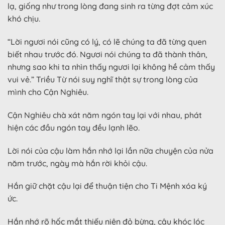
lạ, giống như trong lòng đang sinh ra từng đợt cảm xúc
khó chịu.
“Lời ngươi nói cũng có lý, có lẽ chúng ta đã từng quen
biết nhau trước đó. Ngươi nói chúng ta đã thành thân,
nhưng sao khi ta nhìn thấy ngươi lại không hề cảm thấy
vui vẻ.” Triều Từ nói suy nghĩ thật sự trong lòng của
mình cho Cận Nghiêu.
Cận Nghiêu chà xát năm ngón tay lại với nhau, phát
hiện các đầu ngón tay đều lạnh lẽo.
Lời nói của cậu làm hắn nhớ lại lần nữa chuyện của nửa
năm trước, ngày mà hắn rời khỏi cậu.
Hắn giữ chặt cậu lại để thuận tiện cho Ti Mệnh xóa ký
ức.
Hắn nhớ rõ hốc mắt thiếu niên đỏ bừng, cậu khóc lóc