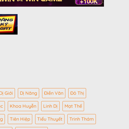
Dị Giới
Dị Năng
Điền Văn
Đô Thị
ác
Khoa Huyễn
Linh Dị
Mạt Thế
ng
Tiên Hiệp
Tiểu Thuyết
Trinh Thám