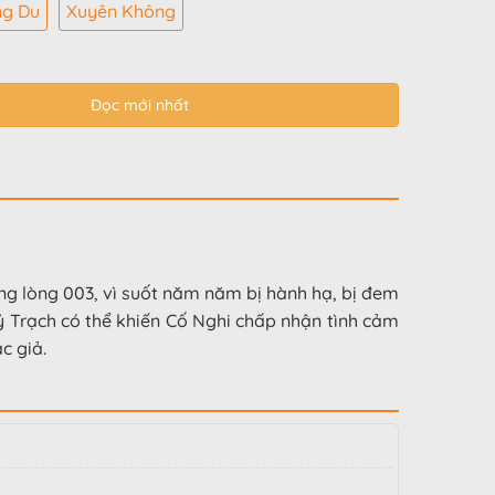
g Du
Xuyên Không
Đọc mới nhất
ng lòng 003, vì suốt năm năm bị hành hạ, bị đem
ỷ Trạch có thể khiến Cố Nghi chấp nhận tình cảm
c giả.