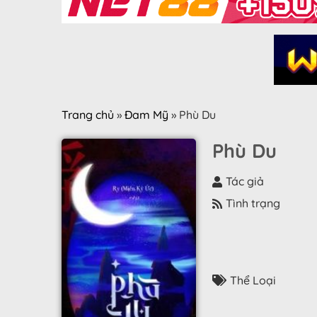
Trang chủ
»
Đam Mỹ
»
Phù Du
Phù Du
Tác giả
Tình trạng
Thể Loại