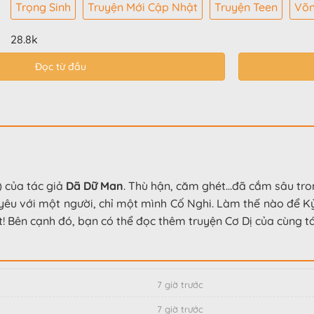
Trọng Sinh
Truyện Mới Cập Nhật
Truyện Teen
Võn
28.8k
Đọc từ đầu
) của tác giả
Dã Dữ Man
. Thù hận, căm ghét…đã cắm sâu tro
 yêu với một người, chỉ một mình Cố Nghi. Làm thế nào để K
t! Bên cạnh đó, bạn có thể đọc thêm truyện Cơ Dị của cùng tá
7 giờ trước
7 giờ trước