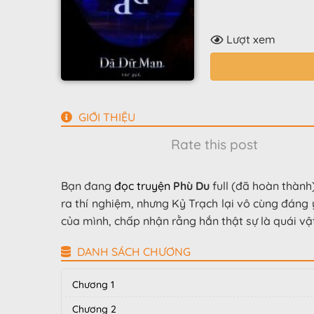
Lượt xem
GIỚI THIỆU
Rate this post
Bạn đang
đọc truyện
Phù Du
full (đã hoàn thành
ra thí nghiệm, nhưng Kỷ Trạch lại vô cùng đáng
của mình, chấp nhận rằng hắn thật sự là quái vậ
DANH SÁCH CHƯƠNG
Chương 1
Chương 2