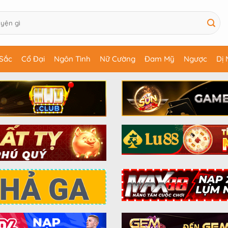
Sắc
Cổ Đại
Ngôn Tình
Nữ Cường
Đam Mỹ
Ngược
Dị