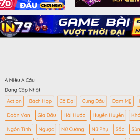
A Miêu A Cẩu
Đang Cập Nhật
Action
Bách Hợp
Cổ Đại
Cung Đấu
Đam Mỹ
Đoản Văn
Gia Đấu
Hài Hước
Huyền Huyễn
Kh
Ngôn Tình
Ngược
Nữ Cường
Nữ Phụ
Sắc
Sủ