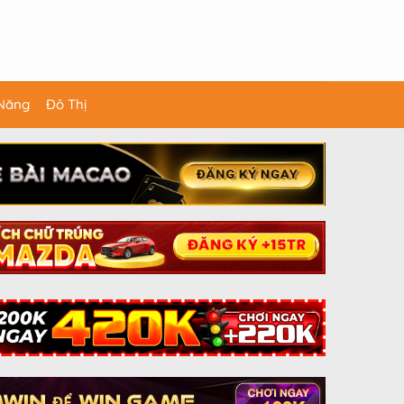
 Năng
Đô Thị