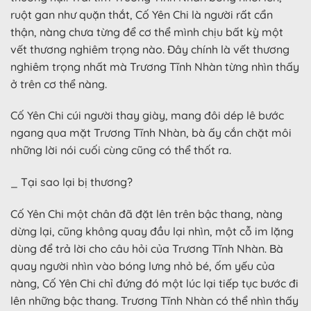
ruột gan như quặn thắt, Cố Yên Chi là người rất cẩn
thận, nàng chưa từng để cơ thể mình chịu bất kỳ một
vết thương nghiêm trọng nào. Đây chính là vết thương
nghiêm trọng nhất mà Trương Tĩnh Nhàn từng nhìn thấy
ở trên cơ thể nàng.
Cố Yên Chi cúi người thay giày, mang đôi dép lê bước
ngang qua mặt Trương Tĩnh Nhàn, bà ấy cắn chặt môi
những lời nói cuối cùng cũng có thể thốt ra.
_ Tại sao lại bị thương?
Cố Yên Chi một chân đã đặt lên trên bậc thang, nàng
dừng lại, cũng không quay đầu lại nhìn, một cỗ im lặng
dùng để trả lời cho câu hỏi của Trương Tĩnh Nhàn. Bà
quay người nhìn vào bóng lưng nhỏ bé, ốm yếu của
nàng, Cố Yên Chi chỉ đứng đó một lúc lại tiếp tục bước đi
lên những bậc thang. Trương Tĩnh Nhàn có thể nhìn thấy