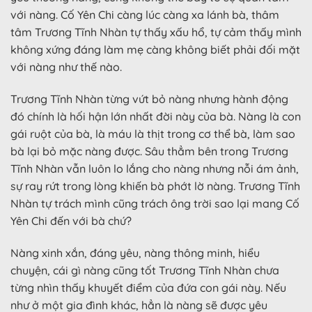
với nàng. Cố Yên Chi càng lúc càng xa lánh bà, thâm
tâm Trương Tĩnh Nhàn tự thấy xấu hổ, tự cảm thấy mình
không xứng đáng làm mẹ càng không biết phải đối mặt
với nàng như thế nào.
Trương Tĩnh Nhàn từng vứt bỏ nàng nhưng hành động
đó chính là hối hận lớn nhất đời này của bà. Nàng là con
gái ruột của bà, là máu là thịt trong cơ thể bà, làm sao
bà lại bỏ mặc nàng được. Sâu thẳm bên trong Trương
Tĩnh Nhàn vẫn luôn lo lắng cho nàng nhưng nỗi ám ảnh,
sự ray rứt trong lòng khiến bà phớt lờ nàng. Trương Tĩnh
Nhàn tự trách mình cũng trách ông trời sao lại mang Cố
Yên Chi đến với bà chứ?
Nàng xinh xắn, đáng yêu, nàng thông minh, hiểu
chuyện, cái gì nàng cũng tốt Trương Tĩnh Nhàn chưa
từng nhìn thấy khuyết điểm của đứa con gái này. Nếu
như ở một gia đình khác, hẳn là nàng sẽ được yêu