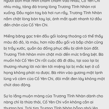
người bốn mắt nhìn chằm chằm vào nhau, Cố Yên Chi
nhíu mày, tảng đá trong lòng Trương Tĩnh Nhàn rơi
xuống. Đầu ngón tay bà hơi run rẩy, Trương Tĩnh Nhàn
nắm chặt lòng bàn tay lại, ánh mắt quét nhanh từ đầu
đến chân của Cố Yên Chi.
Miếng băng gạc trên đầu gối loáng thoáng có thể thấy
màu đỏ đỏ, là máu, hơn nữa đầu gối và bắp chân cũng
bị trầy xước, quần áo đồng phục đều bị dính bùn đất.
Trương Tĩnh Nhàn mím chặt môi đến mức trắng bệt. Bà
muốn hỏi Cố Yên Chi rốt cuộc đã đi đâu, tại sao lại bị
thương nhưng lời nói lên tới miệng lại bị mắc kẹt ở cổ
họng không phát ra được. Bà nhìn vào gương mặt lạnh
lùng vô cảm của Cố Yên Chi, đôi mắt đen láy không một
chút dao động.
Sự lo lắng muộn màng của Trương Tĩnh Nhàn dành cho
nàng chỉ là thừa thải, Cố Yên Chi vốn không cần ai
thương hại. Trái tim Trương Tĩnh Nhàn bỗng nhói lên,