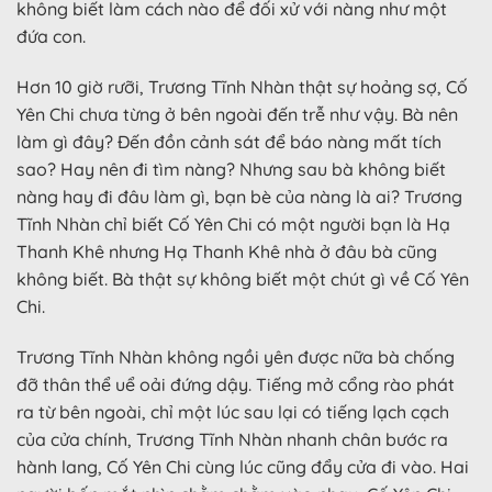
không biết làm cách nào để đối xử với nàng như một
đứa con.
Hơn 10 giờ rưỡi, Trương Tĩnh Nhàn thật sự hoảng sợ, Cố
Yên Chi chưa từng ở bên ngoài đến trễ như vậy. Bà nên
làm gì đây? Đến đồn cảnh sát để báo nàng mất tích
sao? Hay nên đi tìm nàng? Nhưng sau bà không biết
nàng hay đi đâu làm gì, bạn bè của nàng là ai? Trương
Tĩnh Nhàn chỉ biết Cố Yên Chi có một người bạn là Hạ
Thanh Khê nhưng Hạ Thanh Khê nhà ở đâu bà cũng
không biết. Bà thật sự không biết một chút gì về Cố Yên
Chi.
Trương Tĩnh Nhàn không ngồi yên được nữa bà chống
đỡ thân thể uể oải đứng dậy. Tiếng mở cổng rào phát
ra từ bên ngoài, chỉ một lúc sau lại có tiếng lạch cạch
của cửa chính, Trương Tĩnh Nhàn nhanh chân bước ra
hành lang, Cố Yên Chi cùng lúc cũng đẩy cửa đi vào. Hai