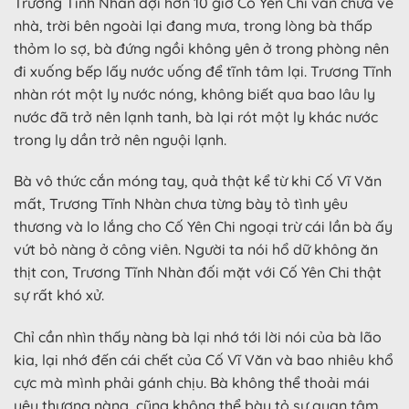
Trương Tĩnh Nhàn đợi hơn 10 giờ Cố Yên Chi vẫn chưa về
nhà, trời bên ngoài lại đang mưa, trong lòng bà thấp
thỏm lo sợ, bà đứng ngồi không yên ở trong phòng nên
đi xuống bếp lấy nước uống để tĩnh tâm lại. Trương Tĩnh
nhàn rót một ly nước nóng, không biết qua bao lâu ly
nước đã trở nên lạnh tanh, bà lại rót một ly khác nước
trong ly dần trở nên nguội lạnh.
Bà vô thức cắn móng tay, quả thật kể từ khi Cố Vĩ Văn
mất, Trương Tĩnh Nhàn chưa từng bày tỏ tình yêu
thương và lo lắng cho Cố Yên Chi ngoại trừ cái lần bà ấy
vứt bỏ nàng ở công viên. Người ta nói hổ dữ không ăn
thịt con, Trương Tĩnh Nhàn đối mặt với Cố Yên Chi thật
sự rất khó xử.
Chỉ cần nhìn thấy nàng bà lại nhớ tới lời nói của bà lão
kia, lại nhớ đến cái chết của Cố Vĩ Văn và bao nhiêu khổ
cực mà mình phải gánh chịu. Bà không thể thoải mái
yêu thương nàng, cũng không thể bày tỏ sự quan tâm