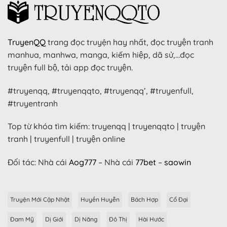
TruyenQQ
trang đọc truyện hay nhất, đọc truyện tranh
manhua, manhwa, manga, kiếm hiệp, dã sử,…đọc
truyện full bộ, tải app đọc truyện.
#truyenqq, #truyenqqto, #truyenqq’, #truyenfull,
#truyentranh
Top từ khóa tìm kiếm: truyenqq | truyenqqto | truyện
tranh | truyenfull | truyện online
Đối tác: Nhà cái
Aog777
– Nhà cái
77bet
–
saowin
Truyện Mới Cập Nhật
Huyền Huyễn
Bách Hợp
Cổ Đại
Đam Mỹ
Dị Giới
Dị Năng
Đô Thị
Hài Hước