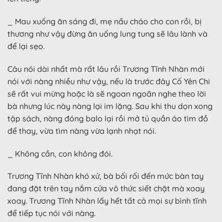
_ Mau xuống ăn sáng đi, mẹ nấu cháo cho con rồi, bị
thương như vậy đừng ăn uống lung tung sẽ lâu lành và
để lại sẹo.
Câu nói dài nhất mà rất lâu rồi Trương Tĩnh Nhàn mới
nói với nàng nhiều như vậy, nếu là trước đây Cố Yên Chi
sẽ rất vui mừng hoặc là sẽ ngoan ngoãn nghe theo lời
bà nhưng lúc này nàng lại im lặng. Sau khi thu dọn xong
tập sách, nàng đóng balo lại rồi mở tủ quần áo tìm đồ
để thay, vừa tìm nàng vừa lạnh nhạt nói.
_ Không cần, con không đói.
Trương Tĩnh Nhàn khó xử, bà bối rối đến mức bàn tay
đang đặt trên tay nắm cửa vô thức siết chặt mà xoay
xoay. Trương Tĩnh Nhàn lấy hết tất cả mọi sự bình tĩnh
để tiếp tục nói với nàng.