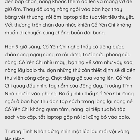
đến bắp chân, nàng khoác thêm áo len và mang vớ để
giữ ấm. Thay đồ xong nàng ngồi vào bàn học thay
băng vết thương, rồi ôm laptop tiếp tục viết tiểu thuyết.
Vết thương trên chân đau nhức khiến Cố Yên Chi không
muốn di chuyển cũng chẳng buồn đói bụng.
Hơn 9 giờ sáng, Cố Yên Chi nghe thấy có tiếng bước
chân càng ngày càng rõ rồi dừng trước cửa phòng của
nàng. Cố Yên Chi nhíu mày, bọn họ về sớm như vậy sao,
nàng lấy balo thu dọn những thứ cần thiết định sẽ đi đến
thư viện công cộng. Chợt tiếng gõ cửa vang lên, Cố Yên
Chi quay đầu nhìn, tay nắm cửa động đậy, Trương Tĩnh
Nhàn bước vào phòng. Bà ấy nhìn thấy Cố Yên Chi đang
ngồi ở bàn học thu dọn tập sách trong lòng lại nặng nề.
Cố Yên Chi không quan tâm, nàng lại tiếp tục bỏ tập
sách vào cặp, tắt laptop gập nó lại cũng bỏ vào balo.
Trương Tĩnh Nhàn đứng nhìn một lúc lâu mới vội vàng
lên tiếng.