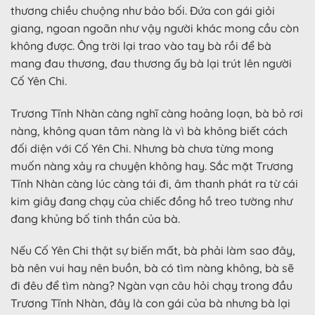
thương chiều chuộng như bảo bối. Đứa con gái giỏi
giang, ngoan ngoãn như vậy người khác mong cầu còn
không được. Ông trời lại trao vào tay bà rồi để bà
mang đau thương, đau thương ấy bà lại trút lên người
Cố Yên Chi.
Trương Tĩnh Nhàn càng nghĩ càng hoảng loạn, bà bỏ rơi
nàng, không quan tâm nàng là vì bà không biết cách
đối diện với Cố Yên Chi. Nhưng bà chưa từng mong
muốn nàng xảy ra chuyện không hay. Sắc mặt Trương
Tĩnh Nhàn càng lúc càng tái đi, âm thanh phát ra từ cái
kim giây đang chạy của chiếc đồng hồ treo tường như
đang khủng bố tinh thần của bà.
Nếu Cố Yên Chi thật sự biến mất, bà phải làm sao đây,
bà nên vui hay nên buồn, bà có tìm nàng không, bà sẽ
đi đêu để tìm nàng? Ngàn vạn câu hỏi chạy trong đầu
Trương Tĩnh Nhàn, đây là con gái của bà nhưng bà lại