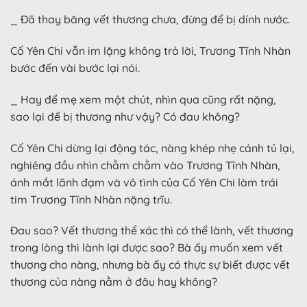
_ Đã thay băng vết thương chưa, đừng để bị dính nước.
Cố Yên Chi vẫn im lặng không trả lời, Trương Tĩnh Nhàn
bước đến vài bước lại nói.
_ Hay để mẹ xem một chút, nhìn qua cũng rất nặng,
sao lại để bị thương như vậy? Có đau không?
Cố Yên Chi dừng lại động tác, nàng khép nhẹ cánh tủ lại,
nghiêng đầu nhìn chằm chằm vào Trương Tĩnh Nhàn,
ánh mắt lãnh đạm và vô tình của Cố Yên Chi làm trái
tim Trương Tĩnh Nhàn nặng trĩu.
Đau sao? Vết thương thể xác thì có thể lành, vết thương
trong lòng thì lành lại được sao? Bà ấy muốn xem vết
thương cho nàng, nhưng bà ấy có thực sự biết được vết
thương của nàng nằm ở đâu hay không?