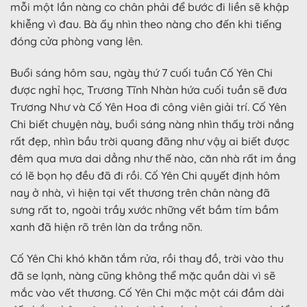
mỗi một lần nàng co chân phải để bước đi liền sẽ khập
khiễng vì đau. Bà ấy nhìn theo nàng cho đến khi tiếng
đóng cửa phòng vang lên.
Buổi sáng hôm sau, ngày thứ 7 cuối tuần Cố Yên Chi
được nghỉ học, Trương Tĩnh Nhàn hứa cuối tuần sẽ đưa
Trương Như và Cố Yên Hoa đi công viên giải trí. Cố Yên
Chi biết chuyện này, buổi sáng nàng nhìn thấy trời nắng
rất đẹp, nhìn bầu trời quang đãng như vậy ai biết được
đêm qua mưa dai dẳng như thế nào, căn nhà rất im ắng
có lẽ bọn họ đều đã đi rồi. Cố Yên Chi quyết định hôm
nay ở nhà, vì hiện tại vết thương trên chân nàng đã
sưng rất to, ngoài trầy xước những vết bầm tím bầm
xanh đã hiện rõ trên làn da trắng nõn.
Cố Yên Chi khó khăn tắm rửa, rồi thay đồ, trời vào thu
đã se lạnh, nàng cũng không thể mặc quần dài vì sẽ
mắc vào vết thương. Cố Yên Chi mặc một cái đầm dài