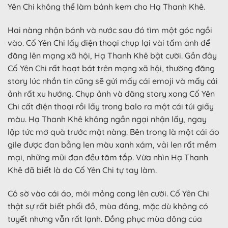
Yên Chi không thể làm bánh kem cho Hạ Thanh Khê.
Hai nàng nhận bánh và nước sau đó tìm một góc ngồi
vào. Cố Yên Chi lấy điện thoại chụp lại vài tấm ảnh để
đăng lên mạng xã hội, Hạ Thanh Khê bật cười. Gần đây
Cố Yên Chi rất hoạt bát trên mạng xã hội, thường đăng
story lúc nhắn tin cũng sẽ gửi mấy cái emoji và mấy cái
ảnh rất xu hướng. Chụp ảnh và đăng story xong Cố Yên
Chi cất điện thoại rồi lấy trong balo ra một cái túi giấy
màu. Hạ Thanh Khê không ngần ngại nhận lấy, ngay
lập tức mở quà trước mặt nàng. Bên trong là một cái áo
gile được đan bằng len màu xanh xám, vải len rất mềm
mại, những mũi đan đều tăm tắp. Vừa nhìn Hạ Thanh
Khê đã biết là do Cố Yên Chi tự tay làm.
Cô sờ vào cái áo, môi mỏng cong lên cười. Cố Yên Chi
thật sự rất biết phối đồ, mùa đông, mặc dù không có
tuyết nhưng vẫn rất lạnh. Đồng phục mùa đông của