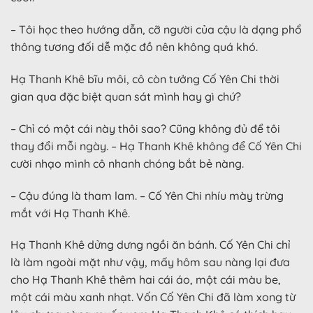
– Tôi học theo hướng dẫn, cỡ người của cậu là dạng phổ
thông tương đối dễ mặc đồ nên không quá khó.
Hạ Thanh Khê bĩu môi, cô còn tưởng Cố Yên Chi thời
gian qua đặc biệt quan sát mình hay gì chứ?
– Chỉ có một cái này thôi sao? Cũng không đủ để tôi
thay đổi mỗi ngày. – Hạ Thanh Khê không để Cố Yên Chi
cười nhạo mình cô nhanh chóng bắt bẻ nàng.
– Cậu đúng là tham lam. – Cố Yên Chi nhíu mày trừng
mắt với Hạ Thanh Khê.
Hạ Thanh Khê dửng dưng ngồi ăn bánh. Cố Yên Chi chỉ
là làm ngoài mặt như vậy, mấy hôm sau nàng lại đưa
cho Hạ Thanh Khê thêm hai cái áo, một cái màu be,
một cái màu xanh nhạt. Vốn Cố Yên Chi đã làm xong từ