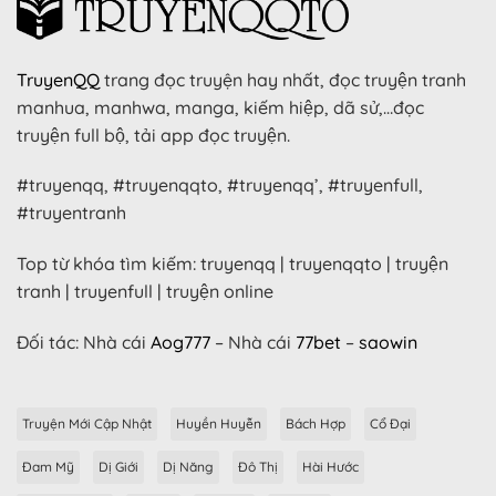
TruyenQQ
trang đọc truyện hay nhất, đọc truyện tranh
manhua, manhwa, manga, kiếm hiệp, dã sử,…đọc
truyện full bộ, tải app đọc truyện.
#truyenqq, #truyenqqto, #truyenqq’, #truyenfull,
#truyentranh
Top từ khóa tìm kiếm: truyenqq | truyenqqto | truyện
tranh | truyenfull | truyện online
Đối tác: Nhà cái
Aog777
– Nhà cái
77bet
–
saowin
Truyện Mới Cập Nhật
Huyền Huyễn
Bách Hợp
Cổ Đại
Đam Mỹ
Dị Giới
Dị Năng
Đô Thị
Hài Hước