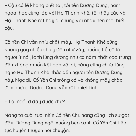
– Cậu có lẽ không biết tôi, tôi tên Dương Dung, năm
ngoái học cùng lớp với Hạ Thanh Khê, tôi thấy cậu và
Hạ Thanh Khê rất hay đi chung với nhau nên mới biết
cậu.
Cố Yên Chi vẫn nhíu chặt mày, Hạ Thanh Khê cũng
không gây nhiều chú ý đến như vậy, huống hồ cô là
người ít nói, lạnh lùng dường như cả năm nhất cao trung
đều không muốn kết bạn với ai, nàng cũng chưa từng
nghe Hạ Thanh Khê nhắc đến người tên Dương Dung
này. Mặc dù Cố Yên Chi trông có vẻ không mấy chào
đón nhưng Dương Dung vẫn rất nhiệt tình.
– Tôi ngồi ở đây được chứ?
Nàng ta cười tươi nhìn Cố Yên Chi, nàng cũng lịch sự gật
đầu. Dương Dung ngồi xuống bên cạnh Cố Yên Chi tiếp
tục huyên thuyên nói chuyện.