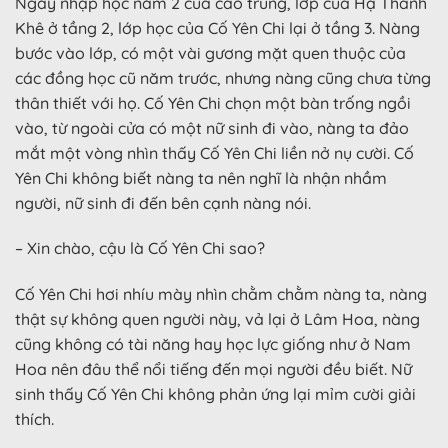
Ngày nhập học năm 2 của cao trung, lớp của Hạ Thanh
Khê ở tầng 2, lớp học của Cố Yên Chi lại ở tầng 3. Nàng
bước vào lớp, có một vài gương mặt quen thuộc của
các đồng học cũ năm trước, nhưng nàng cũng chưa từng
thân thiết với họ. Cố Yên Chi chọn một bàn trống ngồi
vào, từ ngoài cửa có một nữ sinh đi vào, nàng ta đảo
mắt một vòng nhìn thấy Cố Yên Chi liền nở nụ cười. Cố
Yên Chi không biết nàng ta nên nghĩ là nhận nhầm
người, nữ sinh đi đến bên cạnh nàng nói.
– Xin chào, cậu là Cố Yên Chi sao?
Cố Yên Chi hơi nhíu mày nhìn chằm chằm nàng ta, nàng
thật sự không quen người này, vả lại ở Lâm Hoa, nàng
cũng không có tài năng hay học lực giống như ở Nam
Hoa nên đâu thể nổi tiếng đến mọi người đều biết. Nữ
sinh thấy Cố Yên Chi không phản ứng lại mỉm cười giải
thích.