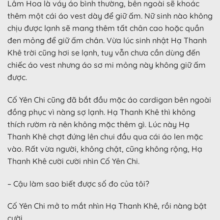
Lâm Hoa là váy áo bình thường, bên ngoài sẽ khoác
thêm một cái áo vest dày để giữ ấm. Nữ sinh nào không
chịu được lạnh sẽ mang thêm tất chân cao hoặc quần
đen mỏng để giữ ấm chân. Vừa lúc sinh nhật Hạ Thanh
Khê trời cũng hơi se lạnh, tuy vẫn chưa cần dùng đến
chiếc áo vest nhưng áo sơ mi mỏng này không giữ ấm
được.
Cố Yên Chi cũng đã bắt đầu mặc áo cardigan bên ngoài
đồng phục vì nàng sợ lạnh. Hạ Thanh Khê thì không
thích rườm rà nên không mặc thêm gì. Lúc này Hạ
Thanh Khê chợt đứng lên chui đầu qua cái áo len mặc
vào. Rất vừa người, không chật, cũng không rộng, Hạ
Thanh Khê cười cười nhìn Cố Yên Chi.
– Cậu làm sao biết được số đo của tôi?
Cố Yên Chi mở to mắt nhìn Hạ Thanh Khê, rồi nàng bật
cười.