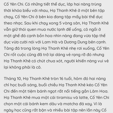
Cố Yên Chi. Có những tiết thể dục, lớp hai nàng trùng
thời khóa biểu với nhau, Hạ Thanh Khê ở một bên tập
chạy, Cố Yên Chi ở bên kia đang tập mấy bài thể dục
theo nhạc. Sau khi chạy xong 5 vòng sân, Hạ Thanh Khê
vẫn giữ thói quen mua nước lạnh để uống, cô ngồi ở
một ghế đá cạnh bồn hoa nhìn nàng đang vừa tập thể
dục vừa cười nói với Lam Hà và Dương Dung bên cạnh.
Tảng đá trong lòng Hạ Thanh Khê nhẹ rơi xuống, Cố Yên
Chi rốt cuộc cũng đã trở lại dáng vẻ rạng rỡ đó nhưng
Hạ Thanh Khê có chút chua xót, người khiến nàng vui vẻ
lại không phải là cô.
Tháng 10, Hạ Thanh Khê tròn 16 tuổi, hôm đó hai nàng
chỉ học buổi sáng, buổi chiều Hạ Thanh Khê kéo Cố Yên
Chi đến một tiệm bánh ngọt rất nổi tiếng gần Lâm Hoa.
Hạ Thanh Khê mua một cái tiramisu và latte, Cố Yên Chi
chọn một cái bánh kem dâu và matcha đá xay. Vì là
ngày học cũng rất bận và nhiều bài tập nên lần này Cố