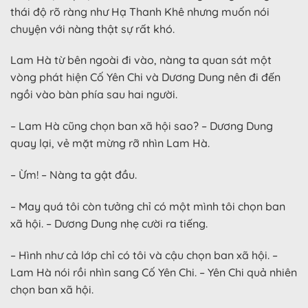
thái độ rõ ràng như Hạ Thanh Khê nhưng muốn nói
chuyện với nàng thật sự rất khó.
Lam Hà từ bên ngoài đi vào, nàng ta quan sát một
vòng phát hiện Cố Yên Chi và Dương Dung nên đi đến
ngồi vào bàn phía sau hai người.
– Lam Hà cũng chọn ban xã hội sao? – Dương Dung
quay lại, vẻ mặt mừng rỡ nhìn Lam Hà.
– Ừm! – Nàng ta gật đầu.
– May quá tôi còn tưởng chỉ có một mình tôi chọn ban
xã hội. – Dương Dung nhẹ cười ra tiếng.
– Hình như cả lớp chỉ có tôi và cậu chọn ban xã hội. –
Lam Hà nói rồi nhìn sang Cố Yên Chi. – Yên Chi quả nhiên
chọn ban xã hội.