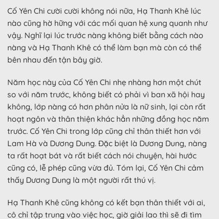
Cố Yên Chi cười cười không nói nữa, Hạ Thanh Khê lúc
nào cũng hờ hững với các mối quan hệ xung quanh như
vậy. Nghĩ lại lúc trước nàng không biết bằng cách nào
nàng và Hạ Thanh Khê có thể làm bạn mà còn có thể
bên nhau đến tận bây giờ.
Năm học này của Cố Yên Chi nhẹ nhàng hơn một chút
so với năm trước, không biết có phải vì ban xã hội hay
không, lớp nàng có hơn phân nửa là nữ sinh, lại còn rất
hoạt ngôn và thân thiện khác hẳn những đồng học năm
trước. Cố Yên Chi trong lớp cũng chỉ thân thiết hơn với
Lam Hà và Dương Dung. Đặc biệt là Dương Dung, nàng
ta rất hoạt bát và rất biết cách nói chuyện, hài hước
cũng có, lễ phép cũng vừa đủ. Tóm lại, Cố Yên Chi cảm
thấy Dương Dung là một người rất thú vị.
Hạ Thanh Khê cũng không có kết bạn thân thiết với ai,
cô chỉ tập trung vào việc học, giờ giải lao thì sẽ đi tìm