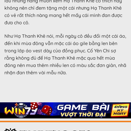
lâu nhưng nàng muốn xem Hạ Thanh Khê có thích hay
không nên chỉ đem tặng một cái nhưng Hạ Thanh Khê
có vẻ rất thích nàng mang hết mấy cái mình đan được
đưa cho cô.
Như Hạ Thanh Khê nói, mỗi ngày cô đều đổi một cái áo,
đến khi mùa đông vẫn mặc cái áo gile bằng len bên
trong lớp áo vest dày của đồng phục. Cố Yên Chi sợ
rằng không đủ để Hạ Thanh Khê mặc qua hết mùa
đông nên mua thêm nhiều len có màu sắc đơn giản, nhã
nhặn đan thêm vài mẫu nữa.