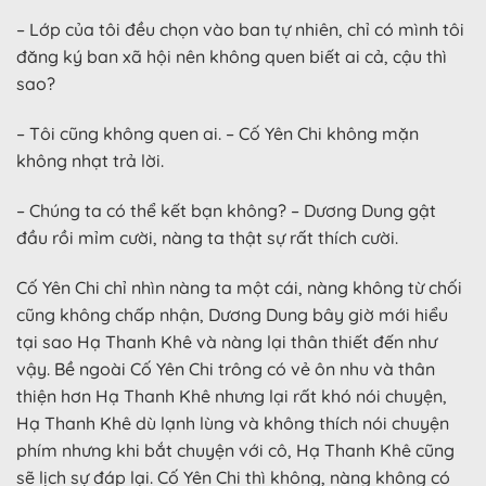
– Lớp của tôi đều chọn vào ban tự nhiên, chỉ có mình tôi
đăng ký ban xã hội nên không quen biết ai cả, cậu thì
sao?
– Tôi cũng không quen ai. – Cố Yên Chi không mặn
không nhạt trả lời.
– Chúng ta có thể kết bạn không? – Dương Dung gật
đầu rồi mỉm cười, nàng ta thật sự rất thích cười.
Cố Yên Chi chỉ nhìn nàng ta một cái, nàng không từ chối
cũng không chấp nhận, Dương Dung bây giờ mới hiểu
tại sao Hạ Thanh Khê và nàng lại thân thiết đến như
vậy. Bề ngoài Cố Yên Chi trông có vẻ ôn nhu và thân
thiện hơn Hạ Thanh Khê nhưng lại rất khó nói chuyện,
Hạ Thanh Khê dù lạnh lùng và không thích nói chuyện
phím nhưng khi bắt chuyện với cô, Hạ Thanh Khê cũng
sẽ lịch sự đáp lại. Cố Yên Chi thì không, nàng không có