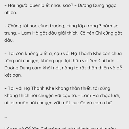
– Hai người quen biết nhau sao? – Dương Dung ngạc
nhiên.
– Chúng tôi học cùng trường, cùng lớp trong 3 năm sơ
trung. – Lam Hà gật đầu giải thích, Cố Yên Chi cũng gật
đầu.
– Tôi còn không biết a, cậu với Hạ Thanh Khê còn chưa
từng nói chuyện, không ngờ lại thân với Yên Chi hơn. –
Dương Dung cảm khái nói, nàng ta rất thân thiện và dễ
kết bạn.
– Tôi với Hạ Thanh Khê không thân thiết, tôi cũng
không thích nói chuyện với cậu ta. – Lam Hà chậc lưỡi,
ai lại muốn nói chuyện với một cục đá vô cảm chứ.
…
Lúc ra về Cố Yên Chi trông có vẻ vui hơn so với ngày