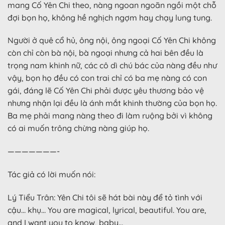
mang Cố Yên Chi theo, nàng ngoan ngoãn ngồi một chỗ
đợi bọn họ, không hề nghịch ngợm hay chạy lung tung.
Người ở quê cổ hủ, ông nội, ông ngoại Cố Yên Chi không
còn chỉ còn bà nội, bà ngoại nhưng cả hai bên đều là
trọng nam khinh nữ, các cô dì chú bác của nàng đều như
vậy, bọn họ đều có con trai chỉ có ba mẹ nàng có con
gái, đáng lẽ Cố Yên Chi phải được yêu thương bảo vệ
nhưng nhận lại đều là ánh mắt khinh thường của bọn họ.
Ba mẹ phải mang nàng theo đi làm ruộng bởi vì không
có ai muốn trông chừng nàng giúp họ.
———————-
Tác giả có lời muốn nói:
Lý Tiểu Trân: Yên Chi tôi sẽ hát bài này để tỏ tình với
cậu… khụ… You are magical, lyrical, beautiful. You are,
and I want you to know, baby…