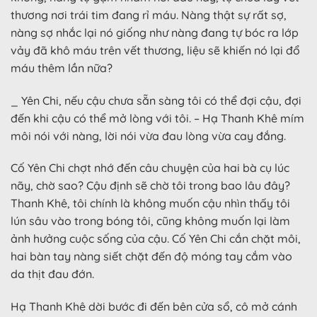
thương nơi trái tim đang rỉ máu. Nàng thật sự rất sợ,
nàng sợ nhắc lại nó giống như nàng đang tự bóc ra lớp
vảy đã khô máu trên vết thương, liệu sẽ khiến nó lại đổ
máu thêm lần nữa?
_ Yên Chi, nếu cậu chưa sẵn sàng tôi có thể đợi cậu, đợi
đến khi cậu có thể mở lòng với tôi. – Hạ Thanh Khê mím
môi nói với nàng, lời nói vừa đau lòng vừa cay đắng.
Cố Yên Chi chợt nhớ đến câu chuyện của hai bà cụ lúc
nãy, chờ sao? Cậu định sẽ chờ tôi trong bao lâu đây?
Thanh Khê, tôi chính là không muốn cậu nhìn thấy tôi
lún sâu vào trong bóng tôi, cũng không muốn lại làm
ảnh hưởng cuộc sống của cậu. Cố Yên Chi cắn chặt môi,
hai bàn tay nàng siết chặt đến độ móng tay cắm vào
da thịt đau đớn.
Hạ Thanh Khê dời bước đi đến bên cửa sổ, cô mở cánh