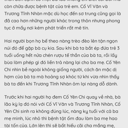
còn chữa được bệnh tật của trẻ em. Cố Vĩ Văn và
Trương Tĩnh Nhàn mặc dù học đến sơ trung cũng gọi là
đã cao hơn những người khác trong thôn nhưng phong
tục ở mấy nơi kém phát triển rất mê tín.
Hai người bọn họ bế theo nàng trèo đèo lên tận ngọn
núi đó để gặp bà cụ kia. Sau khi bà ta bắt ép đứa trẻ 3
tuổi uống hết nửa chén rượu tế thần của bà ta, rồi lấy
bùa làm phép gì đó liền trả nàng lại cho ba mẹ. Cố Yên
Chi nhìn bề ngoài không giống người, cách ăn mặc dị
hợm của bà ta mà hoảng sợ khóc từ khi vừa nhìn thấy
bà ta đến khi Trương Tĩnh Nhàn ôm lại nàng dỗ dành.
Trước khi hai người họ đem Cố Yên Chi quay về nhà, bà
lão kỳ lạ đó nói với Cố Vĩ Văn và Trương Tĩnh Nhàn, Cố
Yên Chi sinh ra không đúng lúc, nàng kỵ tuổi với cả ba
mẹ mình, lúc nhỏ thì bệnh tật ốm đau làm ba mẹ hao
tài tốn của. Lớn lên thì sẽ bất hiếu cãi cha mắng mẹ,