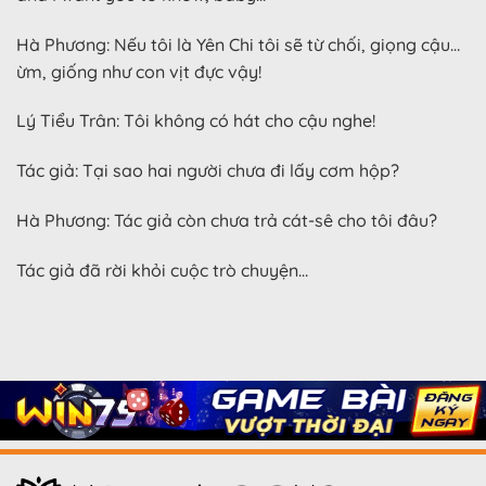
Hà Phương: Nếu tôi là Yên Chi tôi sẽ từ chối, giọng cậu…
ừm, giống như con vịt đực vậy!
Lý Tiểu Trân: Tôi không có hát cho cậu nghe!
Tác giả: Tại sao hai người chưa đi lấy cơm hộp?
Hà Phương: Tác giả còn chưa trả cát-sê cho tôi đâu?
Tác giả đã rời khỏi cuộc trò chuyện…