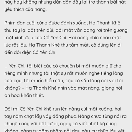
này hay không nhưng dần dần đây lại trở thành bài hát
yêu thích của nàng.
Phím đàn cuối cùng được đánh xuống, Hạ Thanh Khê
thu tay lại đặt trên đùi, đôi mắt vẫn đang rơi trên gương
mặt xinh đẹp của Cố Yên Chi. Hai nàng nhìn nhau một
lúc rất lâu, Hạ Thanh Khê thu tầm mắt, cô đứng lên đi
đến đối diện Cố Yên Chi.
_ Yên Chi, tôi biết cậu có chuyện bí mật muốn giữ cho
riêng mình nhưng tôi thật sự rất muốn nghe tiếng lòng
của cậu, tôi muốn hiểu cậu, cậu có sẵn lòng nói với tôi
không? – Hạ Thanh Khê nhìn vào mắt nàng, giọng nói
ôn hòa khẩn thiết.
Đôi mi Cố Yên Chi khẽ run lên nàng cúi mặt xuống, hai
tay nắm chặt lấy váy đồng phục. Nàng chưa từng nói ra
chuyện này với bất cứ ai, ngay cả viết nhật ký cũng
không, nàng tự gặm nhấm nỗi đau này, tự chữa lấy vết