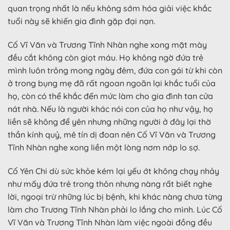
quan trọng nhất là nếu không sớm hóa giải việc khắc
tuổi này sẽ khiến gia đình gặp đại nạn.
Cố Vĩ Văn và Trương Tĩnh Nhàn nghe xong mặt mày
đều cắt không còn giọt máu. Họ không ngờ đứa trẻ
mình luôn trông mong ngày đêm, đứa con gái từ khi còn
ở trong bụng mẹ đã rất ngoan ngoãn lại khắc tuổi của
họ, còn có thể khắc đến mức làm cho gia đình tan cửa
nát nhà. Nếu là người khác nói con của họ như vậy, họ
liền sẽ không để yên nhưng những người ở đây lại thờ
thần kính quỷ, mê tín dị đoan nên Cố Vĩ Văn và Trương
Tĩnh Nhàn nghe xong liền một lòng nơm nớp lo sợ.
Cố Yên Chi dù sức khỏe kém lại yếu ớt không chạy nhảy
như mấy đứa trẻ trong thôn nhưng nàng rất biết nghe
lời, ngoại trừ những lúc bị bệnh, khi khác nàng chưa từng
làm cho Trương Tĩnh Nhàn phải lo lắng cho mình. Lúc Cố
Vĩ Văn và Trương Tĩnh Nhàn làm việc ngoài đồng đều