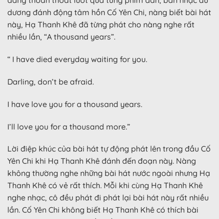
đang thoăn thoắt lướt qua từng phím đàn, bản nhạc du
dương đánh động tâm hồn Cố Yên Chi, nàng biết bài hát
này, Hạ Thanh Khê đã từng phát cho nàng nghe rất
nhiều lần, “A thousand years”.
“ I have died everyday waiting for you.
Darling, don’t be afraid.
I have love you for a thousand years.
I’ll love you for a thousand more.”
Lời điệp khúc của bài hát tự động phát lên trong đầu Cố
Yên Chi khi Hạ Thanh Khê đánh đến đoạn này. Nàng
không thường nghe những bài hát nước ngoài nhưng Hạ
Thanh Khê có vẻ rất thích. Mỗi khi cùng Hạ Thanh Khê
nghe nhạc, cô đều phát đi phát lại bài hát này rất nhiều
lần. Cố Yên Chi không biết Hạ Thanh Khê có thích bài