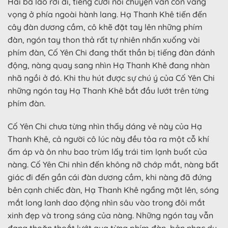
Hai bà lão rời đi, tiếng cười nói chuyện vẫn còn vang
vọng ở phía ngoài hành lang. Hạ Thanh Khê tiến đến
cây đàn dương cầm, cô khẽ đặt tay lên những phím
đàn, ngón tay thon thả rất tự nhiên nhấn xuống vài
phím đàn, Cố Yên Chi đang thất thần bị tiếng đàn đánh
động, nàng quay sang nhìn Hạ Thanh Khê đang nhàn
nhã ngồi ở đó. Khi thu hút được sự chú ý của Cố Yên Chi
những ngón tay Hạ Thanh Khê bắt đầu lướt trên từng
phím đàn.
Cố Yên Chi chưa từng nhìn thấy dáng vẻ này của Hạ
Thanh Khê, cả người cô lúc này đều tỏa ra một cỗ khí
ấm áp và ôn nhu bao trùm lấy trái tim lạnh buốt của
nàng. Cố Yên Chi nhìn đến không nỡ chớp mắt, nàng bất
giác đi đến gần cái đàn dương cầm, khi nàng đã đứng
bên cạnh chiếc đàn, Hạ Thanh Khê ngẩng mặt lên, sóng
mắt long lanh dao động nhìn sâu vào trong đôi mắt
xinh đẹp và trong sáng của nàng. Những ngón tay vẫn