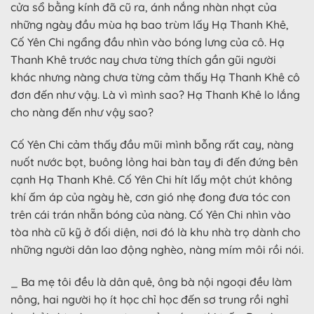
cửa sổ bằng kính đã cũ ra, ánh nắng nhàn nhạt của
những ngày đầu mùa hạ bao trùm lấy Hạ Thanh Khê,
Cố Yên Chi ngẩng đầu nhìn vào bóng lưng của cô. Hạ
Thanh Khê trước nay chưa từng thích gần gũi người
khác nhưng nàng chưa từng cảm thấy Hạ Thanh Khê cô
đơn đến như vậy. Là vì mình sao? Hạ Thanh Khê lo lắng
cho nàng đến như vậy sao?
Cố Yên Chi cảm thấy đầu mũi mình bỗng rất cay, nàng
nuốt nước bọt, buông lỏng hai bàn tay đi đến đứng bên
cạnh Hạ Thanh Khê. Cố Yên Chi hít lấy một chút không
khí ấm áp của ngày hè, cơn gió nhẹ đong đưa tóc con
trên cái trán nhẵn bóng của nàng. Cố Yên Chi nhìn vào
tòa nhà cũ kỹ ở đối diện, nơi đó là khu nhà trọ dành cho
những người dân lao động nghèo, nàng mím môi rồi nói.
_ Ba mẹ tôi đều là dân quê, ông bà nội ngoại đều làm
nông, hai người họ ít học chỉ học đến sơ trung rồi nghỉ