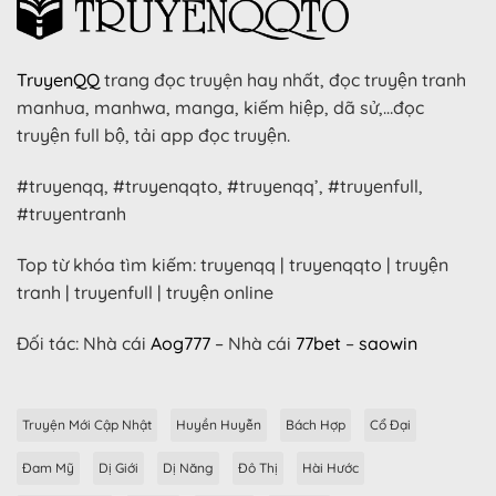
TruyenQQ
trang đọc truyện hay nhất, đọc truyện tranh
manhua, manhwa, manga, kiếm hiệp, dã sử,…đọc
truyện full bộ, tải app đọc truyện.
#truyenqq, #truyenqqto, #truyenqq’, #truyenfull,
#truyentranh
Top từ khóa tìm kiếm: truyenqq | truyenqqto | truyện
tranh | truyenfull | truyện online
Đối tác: Nhà cái
Aog777
– Nhà cái
77bet
–
saowin
Truyện Mới Cập Nhật
Huyền Huyễn
Bách Hợp
Cổ Đại
Đam Mỹ
Dị Giới
Dị Năng
Đô Thị
Hài Hước