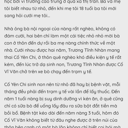
học bởi vì trường cao trung ở quá xa thị trấn. Ba và mẹ
tôi biết nhau từ nhỏ, đến khi mẹ tôi 18 tuổi ba tôi mới
sang hỏi cưới mẹ tôi…
Nhà ông bà nội ngoại của nàng rất nghèo, không có
đám cưới, hai bên chỉ làm một cái tiệc nhỏ nhỏ mời bà
con ở thôn đến dự rồi ba mẹ nàng chính thức về một
nhà. Cưới nhau được hai năm, Trương Tĩnh Nhàn mang
thai Cố Yên Chi, ở thôn quê nghèo khó điều kiện y tế rất
kém, đến lúc trở dạ sinh non, Trương Tĩnh Nhàn được Cố
Vĩ Văn chở trên xe bò chạy đến trạm y tế.
Cố Yên Chi sinh non nên từ nhỏ đã hay bị bệnh vặt, mỗi
tháng đều phải đến trạm y tế vài lần để lấy thuốc. Đến
năm 1 tuổi nàng bị suy dinh dưỡng vì kén ăn, ở quê cũng
chỉ có sữa bò để uống lấy đâu ra sữa bột đắt tiền mà
bồi bổ. Bệnh tật kéo dài đến năm nàng 3 tuổi, hôm đó
Cố Vĩ Văn không biết từ đâu nghe được ở trên núi của
thôn bên cạnh có một bà lão không chỉ biết coi bói mà