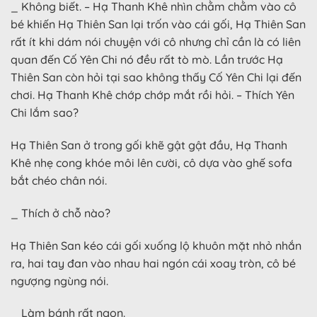
_ Không biết. – Hạ Thanh Khê nhìn chằm chằm vào cô
bé khiến Hạ Thiên San lại trốn vào cái gối, Hạ Thiên San
rất ít khi dám nói chuyện với cô nhưng chỉ cần là có liên
quan đến Cố Yên Chi nó đều rất tò mò. Lần trước Hạ
Thiên San còn hỏi tại sao không thấy Cố Yên Chi lại đến
chơi. Hạ Thanh Khê chớp chớp mắt rồi hỏi. – Thích Yên
Chi lắm sao?
Hạ Thiên San ở trong gối khẽ gật gật đầu, Hạ Thanh
Khê nhẹ cong khóe môi lên cười, cô dựa vào ghế sofa
bắt chéo chân nói.
_ Thích ở chỗ nào?
Hạ Thiên San kéo cái gối xuống lộ khuôn mặt nhỏ nhắn
ra, hai tay đan vào nhau hai ngón cái xoay tròn, cô bé
ngượng ngùng nói.
_ Làm bánh rất ngon.