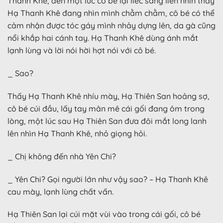
Thanh Khê, đến một lúc cô bé lại liếc sang liền nhìn thấy
Hạ Thanh Khê đang nhìn mình chằm chằm, cô bé có thể
cảm nhận được tóc gáy mình nhảy dựng lên, da gà cũng
nổi khắp hai cánh tay. Hạ Thanh Khê dùng ánh mắt
lạnh lùng và lời nói hời hợt nói với cô bé.
_ Sao?
Thấy Hạ Thanh Khê nhíu mày, Hạ Thiên San hoảng sợ,
cô bé cúi đầu, lấy tay mân mê cái gối đang ôm trong
lòng, một lúc sau Hạ Thiên San đưa đôi mắt long lanh
lên nhìn Hạ Thanh Khê, nhỏ giọng hỏi.
_ Chị không đến nhà Yên Chi?
_ Yên Chi? Gọi người lớn như vậy sao? – Hạ Thanh Khê
cau mày, lạnh lùng chất vấn.
Hạ Thiên San lại cúi mặt vùi vào trong cái gối, cô bé