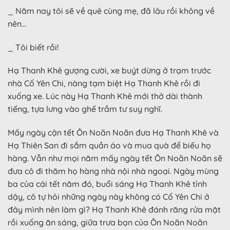
_ Năm nay tôi sẽ về quê cùng mẹ, đã lâu rồi không về
nên…
_ Tôi biết rồi!
Hạ Thanh Khê gượng cười, xe buýt dừng ở trạm trước
nhà Cố Yên Chi, nàng tạm biệt Hạ Thanh Khê rồi đi
xuống xe. Lúc này Hạ Thanh Khê mới thở dài thành
tiếng, tựa lưng vào ghế trầm tư suy nghĩ.
Mấy ngày cận tết Ôn Noãn Noãn đưa Hạ Thanh Khê và
Hạ Thiên San đi sắm quần áo và mua quà để biếu họ
hàng. Vẫn như mọi năm mấy ngày tết Ôn Noãn Noãn sẽ
đưa cô đi thăm họ hàng nhà nội nhà ngoại. Ngày mùng
ba của cái tết năm đó, buổi sáng Hạ Thanh Khê tỉnh
dậy, cô tự hỏi những ngày này không có Cố Yên Chi ở
đây mình nên làm gì? Hạ Thanh Khê đánh răng rửa mặt
rồi xuống ăn sáng, giữa trưa bạn của Ôn Noãn Noãn