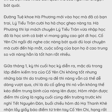
bát quái.
Đường Tuệ khoe Hà Phương mới vào học mà đã có bạn
trai, Lý Tiểu Trân cười ha hả chọc ghẹo nàng ta. Hà
Phương thì lại mách chuyện Lý Tiểu Trân vừa nhập học
đã là học sinh cá biệt vì mang giày cao gót đi học. Cố
Yên Chi ngồi đó nghe các nàng bát quái đủ loại chuyện
mà cười đến híp mắt, cuộc sống của bọn họ ở cao trung
so với nàng hẳn là tốt hơn rất nhiều.
Giữa tháng 1, kỳ thi cuối học kỳ diễn ra, mặc dù trong
lớp điểm kiểm tra của Cố Yên Chi không tốt nhưng
những bài thi do trường ra đề thì nàng vẫn có thể dễ
dàng vượt qua, chỉ là dù cố gắng thì nó vẫn không thể
kéo điểm trung bình của nàng lên được. Hôm nhận được
điểm thi cũng là ngày cuối cùng đến trường trước khi
nghỉ Tết Nguyên Đán, buổi chiều hôm đó Hạ Thanh Khê
nhận lấy giấy báo điểm từ trên tay Cố Yên Chi, hạng rất