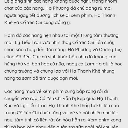
Lễ giáng sinh các nàng không được nghỉ, trong nhóm
chat của các nàng, Hà Phương đã chủ động rủ mọi
người ngày tết dương lịch sẽ đi xem phim, Hạ Thanh
Khê và Cố Yên Chi cũng đồng ý.
Hôm đó các nàng hẹn nhau tại một trung tâm thương
mại, Lý Tiểu Trân vừa nhìn thấy Cố Yên Chi liền nhảy
chân sáo chạy đến đón nàng. Hà Phương và Đường Tuệ
cũng đã đến. Các nữ sinh khác hầu như đã không còn
hứng thú với bạn học cũ nữa, ngay cả Lam Hà dù là học
chung trường và chung lớp với Hạ Thanh Khê nhưng
nàng ta sớm đã tìm được bạn mới.
Các nàng mua vé xem phim cùng bắp rang rồi di
chuyển vào rạp, Cố Yên Chi vẫn bị kẹp giữa Hạ Thanh
Khê và Lý Tiểu Trân. Hạ Thanh Khê thấy từ khi lên cao
trung Cố Yên Chi chưa từng vui vẻ và nói nhiều như lúc
này, tâm tính cô liền rất ôn hòa hẳn ra. Xem phim xong
thì cả bọn kéo nhau đến quán trà sữa ngồi nói chuyện