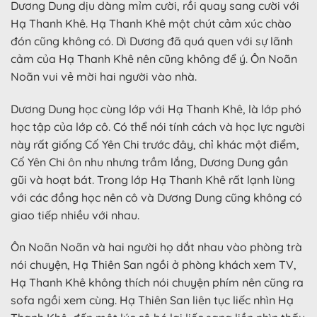
Dương Dung dịu dàng mỉm cười, rồi quay sang cười với
Hạ Thanh Khê. Hạ Thanh Khê một chút cảm xúc chào
đón cũng không có. Dì Dương đã quá quen với sự lãnh
cảm của Hạ Thanh Khê nên cũng không để ý. Ôn Noãn
Noãn vui vẻ mời hai người vào nhà.
Dương Dung học cùng lớp với Hạ Thanh Khê, là lớp phó
học tập của lớp cô. Có thể nói tính cách và học lực người
này rất giống Cố Yên Chi trước đây, chỉ khác một điểm,
Cố Yên Chi ôn nhu nhưng trầm lắng, Dương Dung gần
gũi và hoạt bát. Trong lớp Hạ Thanh Khê rất lạnh lùng
với các đồng học nên cô và Dương Dung cũng không có
giao tiếp nhiều với nhau.
Ôn Noãn Noãn và hai người họ dắt nhau vào phòng trà
nói chuyện, Hạ Thiên San ngồi ở phòng khách xem TV,
Hạ Thanh Khê không thích nói chuyện phím nên cũng ra
sofa ngồi xem cùng. Hạ Thiên San liên tục liếc nhìn Hạ