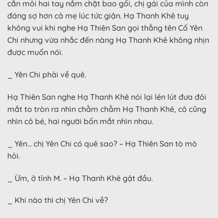
cắn môi hai tay nắm chặt bao gối, chị gái của mình còn
đáng sợ hơn cả mẹ lúc tức giận. Hạ Thanh Khê tuy
không vui khi nghe Hạ Thiên San gọi thẳng tên Cố Yên
Chi nhưng vừa nhắc đến nàng Hạ Thanh Khê không nhịn
được muốn nói.
_ Yên Chi phải về quê.
Hạ Thiên San nghe Hạ Thanh Khê nói lại lén lút đưa đôi
mắt to tròn ra nhìn chằm chằm Hạ Thanh Khê, cô cũng
nhìn cô bé, hai người bốn mắt nhìn nhau.
_ Yên… chị Yên Chi có quê sao? – Hạ Thiên San tò mò
hỏi.
_ Ừm, ở tỉnh M. – Hạ Thanh Khê gật đầu.
_ Khi nào thì chị Yên Chi về?