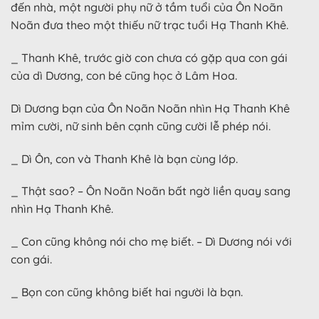
đến nhà, một người phụ nữ ở tầm tuổi của Ôn Noãn
Noãn đưa theo một thiếu nữ trạc tuổi Hạ Thanh Khê.
_ Thanh Khê, trước giờ con chưa có gặp qua con gái
của dì Dương, con bé cũng học ở Lâm Hoa.
Dì Dương bạn của Ôn Noãn Noãn nhìn Hạ Thanh Khê
mỉm cười, nữ sinh bên cạnh cũng cười lễ phép nói.
_ Dì Ôn, con và Thanh Khê là bạn cùng lớp.
_ Thật sao? – Ôn Noãn Noãn bất ngờ liền quay sang
nhìn Hạ Thanh Khê.
_ Con cũng không nói cho mẹ biết. – Dì Dương nói với
con gái.
_ Bọn con cũng không biết hai người là bạn.