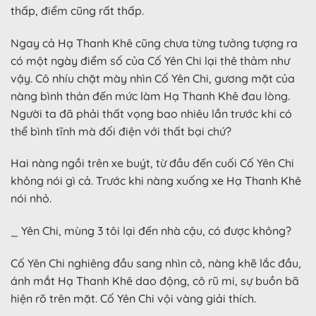
thấp, điểm cũng rất thấp.
Ngay cả Hạ Thanh Khê cũng chưa từng tưởng tượng ra
có một ngày điểm số của Cố Yên Chi lại thê thảm như
vậy. Cô nhíu chặt mày nhìn Cố Yên Chi, gương mặt của
nàng bình thản đến mức làm Hạ Thanh Khê đau lòng.
Người ta đã phải thất vọng bao nhiêu lần trước khi có
thể bình tĩnh mà đối điện với thất bại chứ?
Hai nàng ngồi trên xe buýt, từ đầu đến cuối Cố Yên Chi
không nói gì cả. Trước khi nàng xuống xe Hạ Thanh Khê
nói nhỏ.
_ Yên Chi, mùng 3 tôi lại đến nhà cậu, có được không?
Cố Yên Chi nghiêng đầu sang nhìn cô, nàng khẽ lắc đầu,
ánh mắt Hạ Thanh Khê dao động, cô rũ mi, sự buồn bã
hiện rõ trên mặt. Cố Yên Chi vội vàng giải thích.