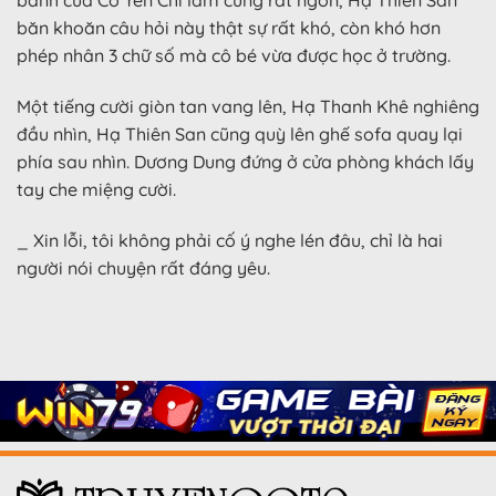
bánh của Cố Yên Chi làm cũng rất ngon, Hạ Thiên San
băn khoăn câu hỏi này thật sự rất khó, còn khó hơn
phép nhân 3 chữ số mà cô bé vừa được học ở trường.
Một tiếng cười giòn tan vang lên, Hạ Thanh Khê nghiêng
đầu nhìn, Hạ Thiên San cũng quỳ lên ghế sofa quay lại
phía sau nhìn. Dương Dung đứng ở cửa phòng khách lấy
tay che miệng cười.
_ Xin lỗi, tôi không phải cố ý nghe lén đâu, chỉ là hai
người nói chuyện rất đáng yêu.