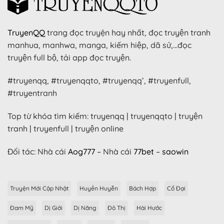
TruyenQQ
trang đọc truyện hay nhất, đọc truyện tranh
manhua, manhwa, manga, kiếm hiệp, dã sử,…đọc
truyện full bộ, tải app đọc truyện.
#truyenqq, #truyenqqto, #truyenqq’, #truyenfull,
#truyentranh
Top từ khóa tìm kiếm: truyenqq | truyenqqto | truyện
tranh | truyenfull | truyện online
Đối tác: Nhà cái
Aog777
– Nhà cái
77bet
–
saowin
Truyện Mới Cập Nhật
Huyền Huyễn
Bách Hợp
Cổ Đại
Đam Mỹ
Dị Giới
Dị Năng
Đô Thị
Hài Hước