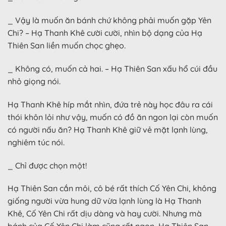
_ Vậy là muốn ăn bánh chứ không phải muốn gặp Yên
Chi? – Hạ Thanh Khê cười cười, nhìn bộ dạng của Hạ
Thiên San liền muốn chọc ghẹo.
_ Không có, muốn cả hai. – Hạ Thiên San xấu hổ cúi đầu
nhỏ giọng nói.
Hạ Thanh Khê híp mắt nhìn, đứa trẻ này học đâu ra cái
thói khôn lỏi như vậy, muốn có đồ ăn ngon lại còn muốn
có người nấu ăn? Hạ Thanh Khê giữ vẻ mặt lạnh lùng,
nghiêm túc nói.
_ Chỉ được chọn một!
Hạ Thiên San cắn môi, cô bé rất thích Cố Yên Chi, không
giống người vừa hung dữ vừa lạnh lùng là Hạ Thanh
Khê, Cố Yên Chi rất dịu dàng và hay cười. Nhưng mà