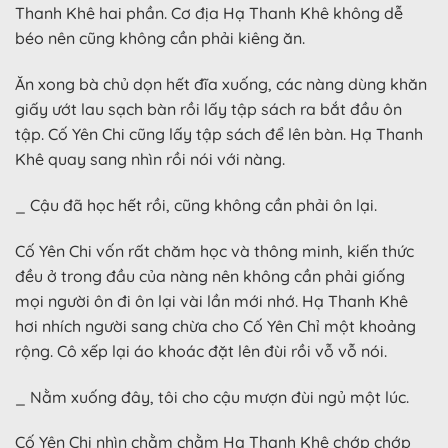
Thanh Khê hai phần. Cơ địa Hạ Thanh Khê không dễ
béo nên cũng không cần phải kiêng ăn.
Ăn xong bà chủ dọn hết đĩa xuống, các nàng dùng khăn
giấy ướt lau sạch bàn rồi lấy tập sách ra bắt đầu ôn
tập. Cố Yên Chi cũng lấy tập sách để lên bàn. Hạ Thanh
Khê quay sang nhìn rồi nói với nàng.
_ Cậu đã học hết rồi, cũng không cần phải ôn lại.
Cố Yên Chi vốn rất chăm học và thông minh, kiến thức
đều ở trong đầu của nàng nên không cần phải giống
mọi người ôn đi ôn lại vài lần mới nhớ. Hạ Thanh Khê
hơi nhích người sang chừa cho Cố Yên Chỉ một khoảng
rộng. Cô xếp lại áo khoác đặt lên đùi rồi vỗ vỗ nói.
_ Nằm xuống đây, tôi cho cậu mượn đùi ngủ một lúc.
Cố Yên Chi nhìn chằm chằm Hạ Thanh Khê chớp chớp