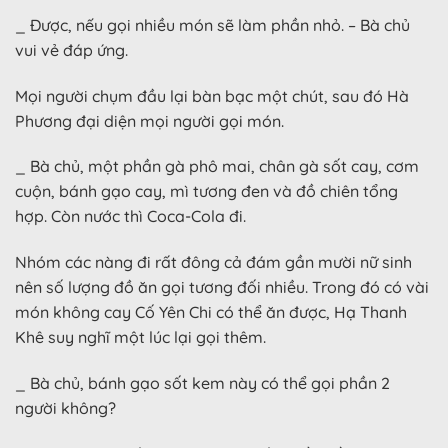
_ Được, nếu gọi nhiều món sẽ làm phần nhỏ. – Bà chủ
vui vẻ đáp ứng.
Mọi người chụm đầu lại bàn bạc một chút, sau đó Hà
Phương đại diện mọi người gọi món.
_ Bà chủ, một phần gà phô mai, chân gà sốt cay, cơm
cuộn, bánh gạo cay, mì tương đen và đồ chiên tổng
hợp. Còn nước thì Coca-Cola đi.
Nhóm các nàng đi rất đông cả đám gần mười nữ sinh
nên số lượng đồ ăn gọi tương đối nhiều. Trong đó có vài
món không cay Cố Yên Chi có thể ăn được, Hạ Thanh
Khê suy nghĩ một lúc lại gọi thêm.
_ Bà chủ, bánh gạo sốt kem này có thể gọi phần 2
người không?