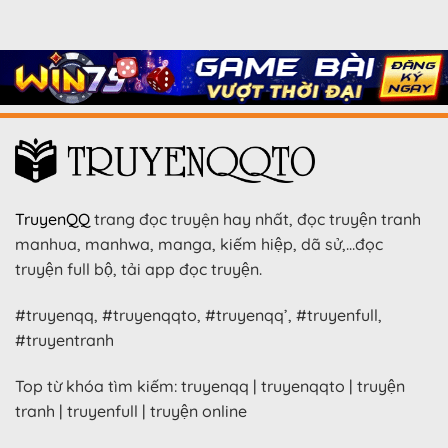
TruyenQQ
trang đọc truyện hay nhất, đọc truyện tranh
manhua, manhwa, manga, kiếm hiệp, dã sử,…đọc
truyện full bộ, tải app đọc truyện.
#truyenqq, #truyenqqto, #truyenqq’, #truyenfull,
#truyentranh
Top từ khóa tìm kiếm: truyenqq | truyenqqto | truyện
tranh | truyenfull | truyện online