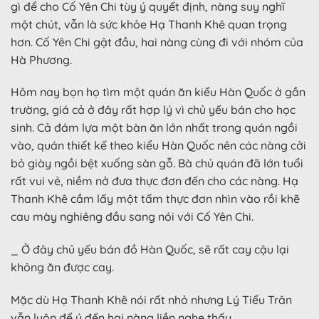
gì để cho Cố Yên Chi tùy ý quyết định, nàng suy nghĩ
một chút, vẫn là sức khỏe Hạ Thanh Khê quan trọng
hơn. Cố Yên Chi gật đầu, hai nàng cùng đi với nhóm của
Hà Phương.
Hôm nay bọn họ tìm một quán ăn kiểu Hàn Quốc ở gần
trường, giá cả ở đây rất hợp lý vì chủ yếu bán cho học
sinh. Cả đám lựa một bàn ăn lớn nhất trong quán ngồi
vào, quán thiết kế theo kiểu Hàn Quốc nên các nàng cởi
bỏ giày ngồi bệt xuống sàn gỗ. Bà chủ quán đã lớn tuổi
rất vui vẻ, niềm nở đưa thực đơn đến cho các nàng. Hạ
Thanh Khê cầm lấy một tấm thực đơn nhìn vào rồi khẽ
cau mày nghiêng đầu sang nói với Cố Yên Chi.
_ Ở đây chủ yếu bán đồ Hàn Quốc, sẽ rất cay cậu lại
không ăn được cay.
Mặc dù Hạ Thanh Khê nói rất nhỏ nhưng Lý Tiểu Trân
vẫn luôn để ý đến hai nàng liền nghe thấy.