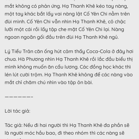
mắt không có phản ứng. Hạ Thanh Khê kéo tay nàng,
một tay khác bắt lấy vai nàng lật Cố Yên Chi nằm trên
đùi mình. Cố Yên Chi vẫn nhìn Hạ Thanh Khê, cô chậc
lưỡi một cái rồi lấy tập che mặt Cố Yên Chi lại. Nàng
ngoan ngoãn gối đầu trên đùi Hạ Thanh Khê ngủ.
Lý Tiểu Trân căn ống hút cảm thấy Coca-Cola ở đây hơi
chua. Hà Phương nhìn Hạ Thanh Khê rồi lắc đầu biểu thị
mình không muốn ăn cẩu lương. Các đồng học khác thì
lén lút cười trộm. Hạ Thanh Khê không để các nàng vào
mắt chỉ chăm chú nhìn vào tập ôn bài.
——————–
Lời tác giả:
Tác giả: Nếu đi hai người thì Hạ Thanh Khê đa phần sẽ
là người móc hầu bao, đi theo nhóm thì các nàng sẽ