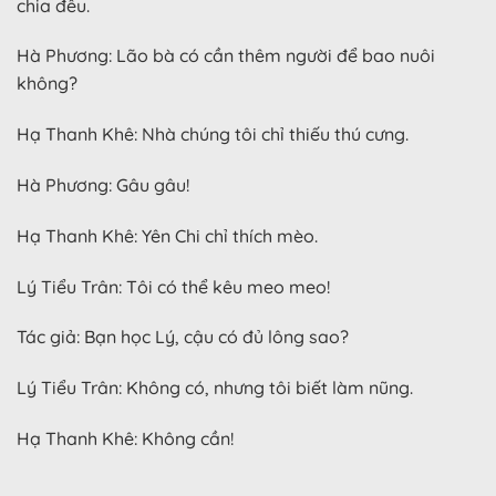
chia đều.
Hà Phương: Lão bà có cần thêm người để bao nuôi
không?
Hạ Thanh Khê: Nhà chúng tôi chỉ thiếu thú cưng.
Hà Phương: Gâu gâu!
Hạ Thanh Khê: Yên Chi chỉ thích mèo.
Lý Tiểu Trân: Tôi có thể kêu meo meo!
Tác giả: Bạn học Lý, cậu có đủ lông sao?
Lý Tiểu Trân: Không có, nhưng tôi biết làm nũng.
Hạ Thanh Khê: Không cần!