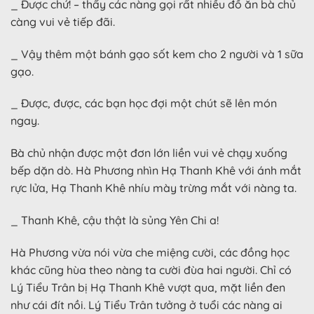
_ Được chứ! – thấy các nàng gọi rất nhiều đồ ăn bà chủ
càng vui vẻ tiếp đãi.
_ Vậy thêm một bánh gạo sốt kem cho 2 người và 1 sữa
gạo.
_ Được, được, các bạn học đợi một chút sẽ lên món
ngay.
Bà chủ nhận được một đơn lớn liền vui vẻ chạy xuống
bếp dặn dò. Hà Phương nhìn Hạ Thanh Khê với ánh mắt
rực lửa, Hạ Thanh Khê nhíu mày trừng mắt với nàng ta.
_ Thanh Khê, cậu thật là sủng Yên Chi a!
Hà Phương vừa nói vừa che miệng cười, các đồng học
khác cũng hùa theo nàng ta cười đùa hai người. Chỉ có
Lý Tiểu Trân bị Hạ Thanh Khê vượt qua, mặt liền đen
như cái đít nồi. Lý Tiểu Trân tưởng ở tuổi các nàng ai