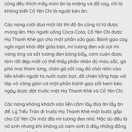
cũng đều thích mấy món ăn lạ miệng và đồ cay, chỉ là
không biết Cố Yên Chi là người kén ăn.
Các nàng cười đùa một lát thì đồ ăn cũng từ từ được
mang lên. Mọi người uống Coca-Cola, Cố Yên Chi được
Hạ Thanh Khê gọi cho một phần sữa gạo. Bánh gạo cay
nghi ngút khói đặt giữa bàn, mì tương đen với sợi mì
vàng óng và sốt tương đen bóng bẩy, cơm cuộn được
làm rất đẹp mắt có thể thấy phần nhân đủ màu sắc, gà
phô mai thơm lừng, chân gà sốt cay đỏ chói nhìn vào
liền khiến người ta nuốt nước bọt, đồ chiên tổng hợp với
lớp vỏ vàng giòn và một phần bánh gạo sốt kem béo
ngậy được đặt trước mặt Hạ Thanh Khê và Cố Yên Chi.
Các nàng không khách sáo liền cầm lấy đũa ăn lấy ăn
để. Lý Tiểu Trân đi trước Hạ Thanh Khê một bước gắp
cho Cố Yên Chi một đĩa mì tương đen nhỏ. Mặc dù đều là
nữ sinh nhưng khi không có nam sinh ở đây những đồng