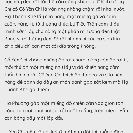
học này đều rất tùy tiện ăn uống không giữ hình tượng.
Chỉ có Cố Yên Chi là vẫn nhẹ nhàng chậm rãi nhai nuốt.
Hạ Thanh Khê lấy cho nàng một miếng gà và cơm
cuộn, nàng từ từ thưởng thức. Lý Tiểu Trân cảm thấy
mình sớm lấy cho nàng một phần mì tương đen thật
đúng vì mì tương đen đã rất nhanh bị các nữ sinh kia
chia đều chỉ còn một cái đĩa trống không.
Cố Yên Chi không những ăn rất chậm, nàng còn ăn rất ít,
mỗi thứ ăn một miếng như lấy vị đã khiến nàng cảm
thấy hơi no rồi. Cố Yên Chi thích ăn đồ béo và sữa nên
nàng để dành dạ dày ăn món bánh gạo sốt kem mà Hạ
Thanh Khê gọi thêm.
Hà Phương gắp một miếng đồ chiên cắn vào giòn tan,
nàng ta nhai nhai hai cái rồi nuốt xuống, trên miệng vẫn
còn bóng bẩy một lớp dầu.
_ Yên Chi, nếu cậu bị kẹt ở một nạn đói tôi khẳng định