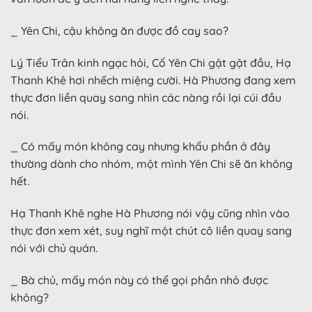
_ Yên Chi, cậu không ăn được đồ cay sao?
Lý Tiểu Trân kinh ngạc hỏi, Cố Yên Chi gật gật đầu, Hạ
Thanh Khê hơi nhếch miệng cười. Hà Phương đang xem
thực đơn liền quay sang nhìn các nàng rồi lại cúi đầu
nói.
_ Có mấy món không cay nhưng khẩu phần ở đây
thường dành cho nhóm, một mình Yên Chi sẽ ăn không
hết.
Hạ Thanh Khê nghe Hà Phương nói vậy cũng nhìn vào
thực đơn xem xét, suy nghĩ một chút cô liền quay sang
nói với chủ quán.
_ Bà chủ, mấy món này có thể gọi phần nhỏ được
không?