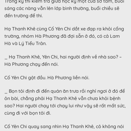
Trong kỳ thi kiểm tra giữa học kỳ một của sơ tam, buổi
sáng các nàng vẫn lên lớp bình thường, buổi chiều sẽ
đến trường để thi.
Hạ Thanh Khê cùng Cố Yên Chi dắt xe đạp ra khỏi cổng
trường, nhóm Hà Phương đã đợi sẵn ở đó, có cả Lam
Hà và Lý Tiểu Trân.
_ Hạ Thanh Khê, Yên Chi, hai người định về nhà sao? –
Hà Phương chạy đến nói.
Cố Yên Chi gật đầu. Hà Phương liền nói.
_ Bọn tôi định đi đến quán ăn trưa rồi nghỉ ngơi ở đó để
ôn bài, chẳng phải Hạ Thanh Khê vẫn chưa khỏi bệnh
sao? Hai người chạy tới chạy lui như vậy sẽ rất mất sức,
cùng đi với bọn tôi đi.
Cố Yên Chi quay sang nhìn Hạ Thanh Khê, cô không nói