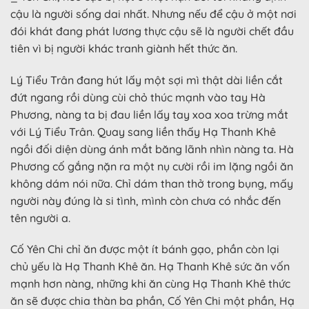
cậu là người sống dai nhất. Nhưng nếu để cậu ở một nơi
đói khát đang phát lương thực cậu sẽ là người chết đầu
tiên vì bị người khác tranh giành hết thức ăn.
Lý Tiểu Trân đang hút lấy một sợi mì thật dài liền cắt
đứt ngang rồi dùng cùi chỏ thúc mạnh vào tay Hà
Phương, nàng ta bị đau liền lấy tay xoa xoa trừng mắt
với Lý Tiểu Trân. Quay sang liền thấy Hạ Thanh Khê
ngồi đối diện dùng ánh mắt băng lãnh nhìn nàng ta. Hà
Phương cố gắng nặn ra một nụ cười rồi im lặng ngồi ăn
không dám nói nữa. Chỉ dám than thở trong bụng, mấy
người này đúng là si tình, mình còn chưa có nhắc đến
tên người a.
Cố Yên Chi chỉ ăn được một ít bánh gạo, phần còn lại
chủ yếu là Hạ Thanh Khê ăn. Hạ Thanh Khê sức ăn vốn
mạnh hơn nàng, những khi ăn cùng Hạ Thanh Khê thức
ăn sẽ được chia thàn ba phần, Cố Yên Chi một phần, Hạ