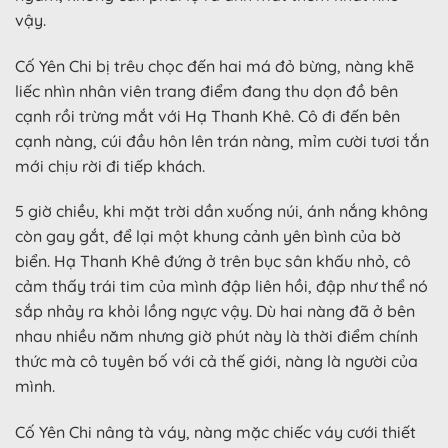
vậy.
Cố Yên Chi bị trêu chọc đến hai má đỏ bừng, nàng khẽ
liếc nhìn nhân viên trang điểm đang thu dọn đồ bên
cạnh rồi trừng mắt với Hạ Thanh Khê. Cô đi đến bên
cạnh nàng, cúi đầu hôn lên trán nàng, mỉm cười tươi tắn
mới chịu rời đi tiếp khách.
5 giờ chiều, khi mặt trời dần xuống núi, ánh nắng không
còn gay gắt, để lại một khung cảnh yên bình của bờ
biển. Hạ Thanh Khê đứng ở trên bục sân khấu nhỏ, cô
cảm thấy trái tim của mình đập liên hồi, đập như thể nó
sắp nhảy ra khỏi lồng ngực vậy. Dù hai nàng đã ở bên
nhau nhiều năm nhưng giờ phút này là thời điểm chính
thức mà cô tuyên bố với cả thế giới, nàng là người của
mình.
Cố Yên Chi nâng tà váy, nàng mặc chiếc váy cưới thiết