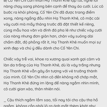
Bị Cố Yên Chi cằn nhằn Hạ Thanh Khê lập tức nghe lời
nàng chạy sang phòng bên cạnh để thay áo cưới. Lúc cô
bước ra khỏi phòng, Cố Yên Chi đã được trang điểm
xong, nàng ngẩng đầu nhìn Hạ Thanh Khê, cô mặc cái
váy cưới mà mấy tháng trước đã đặt thiết kế riêng,
cùng mẫu hoa văn và đính đá pha lê như chiếc váy cưới
của nàng nhưng đơn giản hơn, chân váy suông dài
chấm đất, độ phồng rất ít, Hạ Thanh Khê muốn mọi sự
xinh đẹp và chú ý đều dành cho Cố Yên Chi.
Chiếc váy trễ vai, khoe ra xương quai xanh gợi cảm và
làn da trắng của Hạ Thanh Khê, dù là váy trắng nhưng
Hạ Thanh Khê vẫn gây ấn tượng với vẻ trưởng thành
của mình. Cố Yên Chi nhìn cô đến không nỡ chớp mắt,
Hạ Thanh Khê đứng im lặng để nàng ngắm nhìn mình,
cô cười gian xảo, thản nhiên nói.
_ Cậu thích ngắm lắm sao, tối nay tôi cho cậu tha hồ
ngắm, không cần phải lộ ra ánh mắt thèm khát như