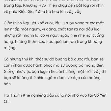
trong tay, Khương Hữu Thiện chạy đến bắt lấy rồi nhìn
về phía Kiều Gia Ý đưa bó hoa lên vẫy vẫy.
Giản Minh Nguyệt khẽ cười, lấy ly rượu vang trước mặt
lên nhấp một ngụm, vị đắng, chát tan ra nơi đầu lưỡi
nhưng rất nhanh lại có vị ngọt ngào nhè nhẹ nơi cuống
họng, hương thơm của hoa quả lan tỏa trong khoang
miệng.
Có những thứ khi thật sự đã buông bỏ được rồi, bạn sẽ
cảm nhận được hạnh phúc mà sự buông bỏ mang đến.
Giống như việc bạn luyến tiếc ánh sáng mặt trời, vậy thì
bạn sẽ không thể nhìn ngắm được vẻ đẹp của hoàng
hôn.
Hạ Thanh Khê nghiêng đầu sang nói nhỏ vào tai Cố Yên
Chi.