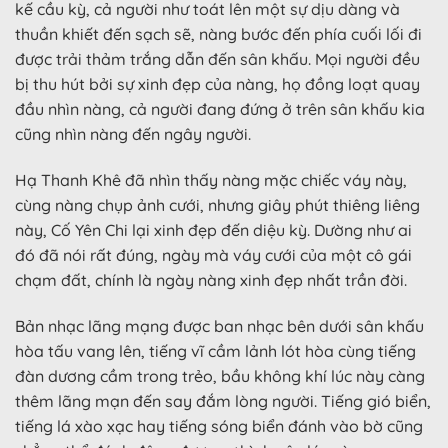
kế cầu kỳ, cả người như toát lên một sự dịu dàng và
thuần khiết đến sạch sẽ, nàng bước đến phía cuối lối đi
được trải thảm trắng dẫn đến sân khấu. Mọi người đều
bị thu hút bởi sự xinh đẹp của nàng, họ đồng loạt quay
đầu nhìn nàng, cả người đang đứng ở trên sân khấu kia
cũng nhìn nàng đến ngây người.
Hạ Thanh Khê đã nhìn thấy nàng mặc chiếc váy này,
cùng nàng chụp ảnh cưới, nhưng giây phút thiêng liêng
này, Cố Yên Chi lại xinh đẹp đến diệu kỳ. Dường như ai
đó đã nói rất đúng, ngày mà váy cưới của một cô gái
chạm đất, chính là ngày nàng xinh đẹp nhất trần đời.
Bản nhạc lãng mạng được ban nhạc bên dưới sân khấu
hòa tấu vang lên, tiếng vĩ cầm lảnh lót hòa cùng tiếng
đàn dương cầm trong trẻo, bầu không khí lúc này càng
thêm lãng mạn đến say đắm lòng người. Tiếng gió biển,
tiếng lá xào xạc hay tiếng sóng biển đánh vào bờ cũng