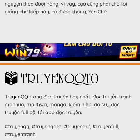
nguyện theo đuổi nàng, vì vậy, cậu cũng phải chờ tôi
giống như kiếp này, có được không, Yên Chi?
TruyenQQ
trang đọc truyện hay nhất, đọc truyện tranh
manhua, manhwa, manga, kiếm hiệp, dã sử,…đọc
truyện full bộ, tải app đọc truyện.
#truyenqq, #truyenqqto, #truyenqq’, #truyenfull,
#truyentranh