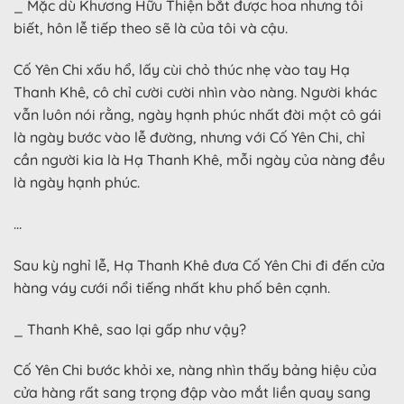
_ Mặc dù Khương Hữu Thiện bắt được hoa nhưng tôi
biết, hôn lễ tiếp theo sẽ là của tôi và cậu.
Cố Yên Chi xấu hổ, lấy cùi chỏ thúc nhẹ vào tay Hạ
Thanh Khê, cô chỉ cười cười nhìn vào nàng. Người khác
vẫn luôn nói rằng, ngày hạnh phúc nhất đời một cô gái
là ngày bước vào lễ đường, nhưng với Cố Yên Chi, chỉ
cần người kia là Hạ Thanh Khê, mỗi ngày của nàng đều
là ngày hạnh phúc.
…
Sau kỳ nghỉ lễ, Hạ Thanh Khê đưa Cố Yên Chi đi đến cửa
hàng váy cưới nổi tiếng nhất khu phố bên cạnh.
_ Thanh Khê, sao lại gấp như vậy?
Cố Yên Chi bước khỏi xe, nàng nhìn thấy bảng hiệu của
cửa hàng rất sang trọng đập vào mắt liền quay sang