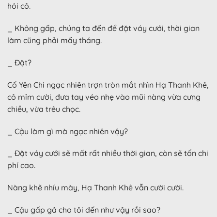
hỏi cô.
_ Không gấp, chúng ta đến để đặt váy cưới, thời gian
làm cũng phải mấy tháng.
_ Đặt?
Cố Yên Chi ngạc nhiên trợn tròn mắt nhìn Hạ Thanh Khê,
cô mỉm cười, đưa tay véo nhẹ vào mũi nàng vừa cưng
chiều, vừa trêu chọc.
_ Cậu làm gì mà ngạc nhiên vậy?
_ Đặt váy cưới sẽ mất rất nhiều thời gian, còn sẽ tốn chi
phí cao.
Nàng khẽ nhíu mày, Hạ Thanh Khê vẫn cười cười.
_ Cậu gấp gả cho tôi đến như vậy rồi sao?