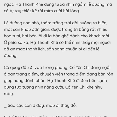
ngọc. Hạ Thanh Khê đứng từ xa nhìn ngắm lễ đường mà
cô tự tay thiết kế rồi mỉm cười hài lòng.
Lễ đường nho nhỏ, thảm trắng trải dài hướng ra biển,
một sân khấu đơn giản, được trang trí bằng rất nhiều
hoa tươi, hai bên lối đi là bàn ghế dành cho khách mời.
Ở phía xa xa, Hạ Thanh Khê có thể nhìn thấy mọi người
đã ăn mặc thanh lịch, sẵn sàng chuẩn bị đi đến lễ
đường.
Cô quay đầu đi vào trong phòng, Cố Yên Chi đang ngồi
ở bàn trang điểm, chuyên viên trang điểm đang bận rộn
giúp nàng đánh phấn. Hạ Thanh Khê đi đến bên cạnh,
đứng tựa tường nhìn nàng cười, Cố Yên Chi khẽ nhíu
mày.
_ Sao cậu còn ở đây, mau đi thay đồ.