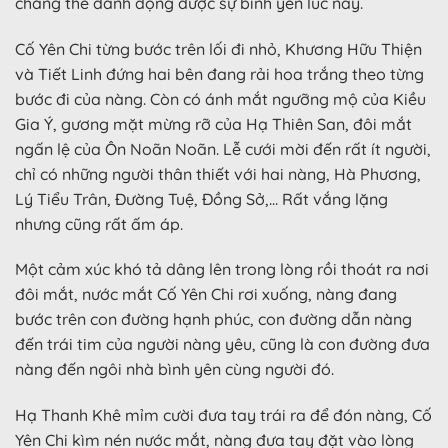
chẳng thể đánh động được sự bình yên lúc này.
Cố Yên Chi từng bước trên lối đi nhỏ, Khương Hữu Thiện
và Tiết Linh đứng hai bên đang rải hoa trắng theo từng
bước đi của nàng. Còn có ánh mắt ngưỡng mộ của Kiều
Gia Ý, gương mặt mừng rỡ của Hạ Thiên San, đôi mắt
ngấn lệ của Ôn Noãn Noãn. Lễ cưới mời đến rất ít người,
chỉ có những người thân thiết với hai nàng, Hà Phương,
Lý Tiểu Trân, Đường Tuệ, Đồng Sở,… Rất vắng lặng
nhưng cũng rất ấm áp.
Một cảm xúc khó tả dâng lên trong lòng rồi thoát ra nơi
đôi mắt, nước mắt Cố Yên Chi rơi xuống, nàng đang
bước trên con đường hạnh phúc, con đường dẫn nàng
đến trái tim của người nàng yêu, cũng là con đường đưa
nàng đến ngôi nhà bình yên cùng người đó.
Hạ Thanh Khê mỉm cười đưa tay trái ra để đón nàng, Cố
Yên Chi kìm nén nước mắt, nàng đưa tay đặt vào lòng