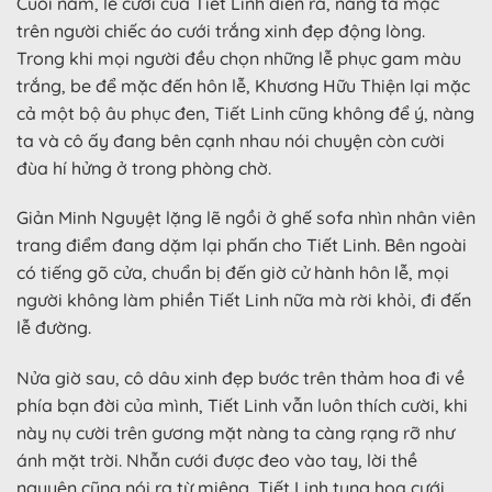
Cuối năm, lễ cưới của Tiết Linh diễn ra, nàng ta mặc
trên người chiếc áo cưới trắng xinh đẹp động lòng.
Trong khi mọi người đều chọn những lễ phục gam màu
trắng, be để mặc đến hôn lễ, Khương Hữu Thiện lại mặc
cả một bộ âu phục đen, Tiết Linh cũng không để ý, nàng
ta và cô ấy đang bên cạnh nhau nói chuyện còn cười
đùa hí hửng ở trong phòng chờ.
Giản Minh Nguyệt lặng lẽ ngồi ở ghế sofa nhìn nhân viên
trang điểm đang dặm lại phấn cho Tiết Linh. Bên ngoài
có tiếng gõ cửa, chuẩn bị đến giờ cử hành hôn lễ, mọi
người không làm phiền Tiết Linh nữa mà rời khỏi, đi đến
lễ đường.
Nửa giờ sau, cô dâu xinh đẹp bước trên thảm hoa đi về
phía bạn đời của mình, Tiết Linh vẫn luôn thích cười, khi
này nụ cười trên gương mặt nàng ta càng rạng rỡ như
ánh mặt trời. Nhẫn cưới được đeo vào tay, lời thề
nguyện cũng nói ra từ miệng, Tiết Linh tung hoa cưới