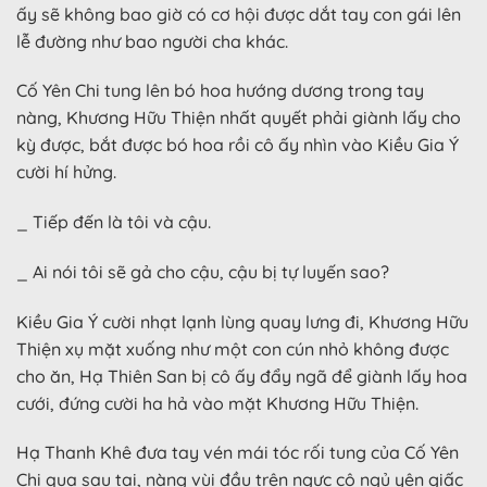
ấy sẽ không bao giờ có cơ hội được dắt tay con gái lên
lễ đường như bao người cha khác.
Cố Yên Chi tung lên bó hoa hướng dương trong tay
nàng, Khương Hữu Thiện nhất quyết phải giành lấy cho
kỳ được, bắt được bó hoa rồi cô ấy nhìn vào Kiều Gia Ý
cười hí hửng.
_ Tiếp đến là tôi và cậu.
_ Ai nói tôi sẽ gả cho cậu, cậu bị tự luyến sao?
Kiều Gia Ý cười nhạt lạnh lùng quay lưng đi, Khương Hữu
Thiện xụ mặt xuống như một con cún nhỏ không được
cho ăn, Hạ Thiên San bị cô ấy đẩy ngã để giành lấy hoa
cưới, đứng cười ha hả vào mặt Khương Hữu Thiện.
Hạ Thanh Khê đưa tay vén mái tóc rối tung của Cố Yên
Chi qua sau tai, nàng vùi đầu trên ngực cô ngủ yên giấc