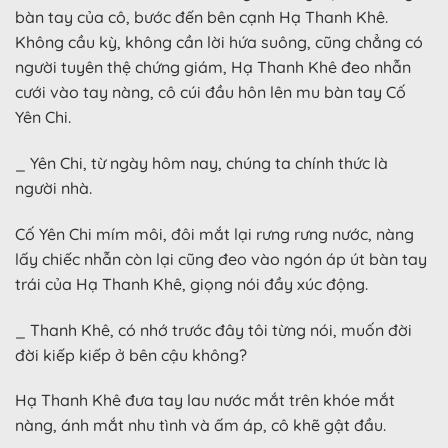
bàn tay của cô, bước đến bên cạnh Hạ Thanh Khê.
Không cầu kỳ, không cần lời hứa suông, cũng chẳng có
người tuyên thệ chứng giám, Hạ Thanh Khê đeo nhẫn
cưới vào tay nàng, cô cúi đầu hôn lên mu bàn tay Cố
Yên Chi.
_ Yên Chi, từ ngày hôm nay, chúng ta chính thức là
người nhà.
Cố Yên Chi mím môi, đôi mắt lại rưng rưng nước, nàng
lấy chiếc nhẫn còn lại cũng đeo vào ngón áp út bàn tay
trái của Hạ Thanh Khê, giọng nói đầy xúc động.
_ Thanh Khê, có nhớ trước đây tôi từng nói, muốn đời
đời kiếp kiếp ở bên cậu không?
Hạ Thanh Khê đưa tay lau nước mắt trên khóe mắt
nàng, ánh mắt nhu tình và ấm áp, cô khẽ gật đầu.