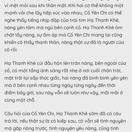
vì mệt mỏi sau khi thân mật. Khi hai cơ thể không một
mạnh vải che lấy tiếp xúc vào nhau, Cố Yên Chi có thể
nghe thấy tiếng nhịp đập của trái tim Hạ Thanh Khê,
nàng yên tâm mà ngủ bên cạnh cô. Hạ Thanh Khê ôm
chặt lấy nàng, sự ấm áp mà Cố Yên Chi mang lại cũng
khiến cô thấy thanh thản, nàng thật sự đã là người của
cô rồi.
Hạ Thanh Khê cúi đầu hôn lên trán nàng, bên ngoài của
sổ, có một tầng ánh sáng rất nhẹ ở nơi cuối chân trời,
mặt trời lại sắp thức giấc, hai nàng đã bình bình yên yên
mà ở bên cạnh nhau từng ngày từng ngày đến thời
điểm bây giờ, sau này vẫn sẽ luôn như vậy, mãi mãi ở
cùng một chỗ.
Câu hỏi của Cố Yên Chi, Hạ Thanh Khê sớm đã có câu
trả lời, nếu thật sự là có kiếp sau, cô vẫn sẽ tình nguyện
mà gặp nàng trước, tình nguyện yêu nàng, cũng tình