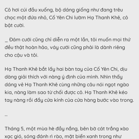
Cô hơi cúi đầu xuống, bộ dáng giống như đang trêu
chọc một đứa nhỏ, Cố Yên Chi lườm Hạ Thanh Khê, cô
bật cười.
_ Đám cưới cũng chỉ diễn ra một lần, tôi muốn mọi thứ
đều thật hoàn hảo, váy cưới cũng phải là dành riêng
cho cậu và tôi.
Hạ Thanh Khê bắt lấy hai bàn tay của Cố Yên Chi, dịu
dàng giải thích với nàng ý định của mình. Nhìn thấy
dáng vẻ Hạ Thanh Khê cùng những câu nói ngọt ngào
kia, nàng làm sao từ chối được cô. Hạ Thanh Khê kéo
tay nàng rồi đẩy cửa kính của cửa hàng bước vào trong.
…
Tháng 5, một mùa hè đầy nắng, bên bờ cát trắng xào
xạc gió, sóng đánh rì rào, mặt biển xanh trong như