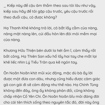
_ Kiếp này để cậu âm thầm theo sau tôi lâu như vậy,
kiếp sau hãy để tôi gặp cậu trước, yêu cậu trước rồi
theo đuổi cậu, có được không?
Hạ Thanh Khê không trả lời, cô bắt lấy cằm của nàng,
nâng mặt nàng lên, cúi đầu hôn lên đôi môi mềm mại
của nàng.
Khương Hữu Thiện bên dưới la hét ầm ĩ, cảm thấy rất
bất công, Hạ Thiên San xấu hổ lấy hai tay che mắt lại
khẽ liếc nhìn Lý Tiểu Trân qua kẽ ngón tay.
Ôn Noãn Noãn khịt mũi xúc động, mặc dù bà ấy lời
được một đứa con dâu, nhưng cũng hiểu được cảm giác
gả con gái đi sẽ cảm động như thế nào. Hạ Chính Tùng
không đến đây, ông ấy không phản đối, cũng không
chấp nhận Cố Yên Chi. Ôn Noãn Noãn bĩu môi đáng đời
cho cái tên thích sống theo nguyên tắc đó, đời này ông