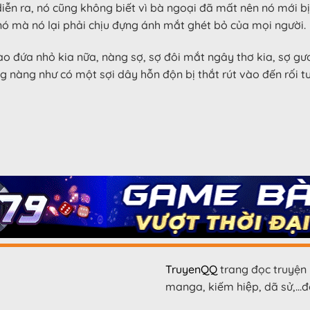
iễn ra, nó cũng không biết vì bà ngoại đã mất nên nó mới bị
nó mà nó lại phải chịu đựng ánh mắt ghét bỏ của mọi người.
o đứa nhỏ kia nữa, nàng sợ, sợ đôi mắt ngây thơ kia, sợ g
ng nàng như có một sợi dây hỗn độn bị thắt rút vào đến rối tu
TruyenQQ
trang đọc truyện 
manga, kiếm hiệp, dã sử,…đọ