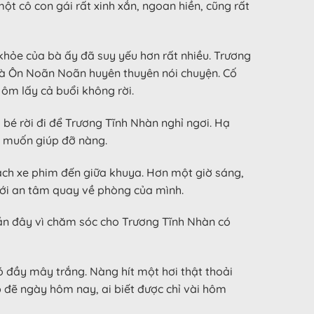
ột cô con gái rất xinh xắn, ngoan hiền, cũng rất
ỏe của bà ấy đã suy yếu hơn rất nhiều. Trương
là Ôn Noãn Noãn huyên thuyên nói chuyện. Cố
 ôm lấy cả buổi không rời.
bé rời đi để Trương Tĩnh Nhàn nghỉ ngơi. Hạ
i muốn giúp đỡ nàng.
ch xe phim đến giữa khuya. Hơn một giờ sáng,
mới an tâm quay về phòng của mình.
ần đây vì chăm sóc cho Trương Tĩnh Nhàn có
 đầy mây trắng. Nàng hít một hơi thật thoải
 đẽ ngày hôm nay, ai biết được chỉ vài hôm