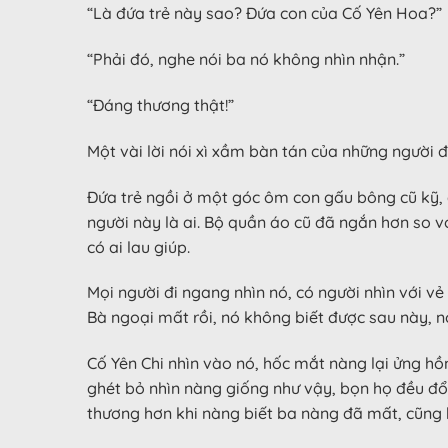
“Là đứa trẻ này sao? Đứa con của Cố Yên Hoa?”
“Phải đó, nghe nói ba nó không nhìn nhận.”
“Đáng thương thật!”
Một vài lời nói xì xầm bàn tán của những người 
Đứa trẻ ngồi ở một góc ôm con gấu bông cũ kỹ, 
người này là ai. Bộ quần áo cũ đã ngắn hơn so v
có ai lau giúp.
Mọi người đi ngang nhìn nó, có người nhìn với v
Bà ngoại mất rồi, nó không biết được sau này, 
Cố Yên Chi nhìn vào nó, hốc mắt nàng lại ửng h
ghét bỏ nhìn nàng giống như vậy, bọn họ đều đổ
thương hơn khi nàng biết ba nàng đã mất, cũng b