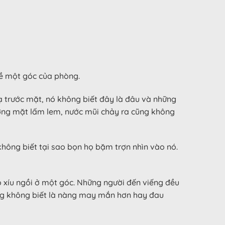
về một góc của phòng.
ạ trước mặt, nó không biết đây là đâu và những
gương mặt lấm lem, nước mũi chảy ra cũng không
không biết tại sao bọn họ bặm trợn nhìn vào nó.
ỏ xíu ngồi ở một góc. Những người đến viếng đều
ũng không biết là nàng may mắn hơn hay đau