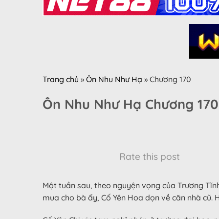
Trang chủ
»
Ôn Nhu Như Hạ
»
Chương 170
Ôn Nhu Như Hạ Chương 170
Rate this post
Một tuần sau, theo nguyện vọng của Trương Tĩn
mua cho bà ấy, Cố Yên Hoa dọn về căn nhà cũ. H