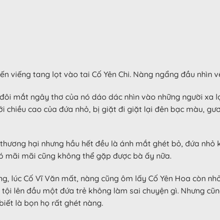
đến viếng tang lọt vào tai Cố Yên Chi. Nàng ngẩng đầu nhìn 
đôi mắt ngây thơ của nó dáo dác nhìn vào những người xa l
ới chiều cao của đứa nhỏ, bị giặt đi giặt lại đên bạc màu, 
ẻ thương hại nhưng hầu hết đều là ánh mắt ghét bỏ, đứa nhỏ 
nó mãi mãi cũng không thể gặp được bà ấy nữa.
ồng, lúc Cố Vĩ Văn mất, nàng cũng ôm lấy Cố Yên Hoa còn nh
 tội lên đầu một đứa trẻ không làm sai chuyện gì. Nhưng c
iết là bọn họ rất ghét nàng.