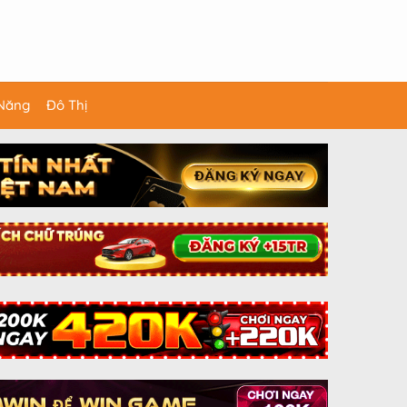
 Năng
Đô Thị