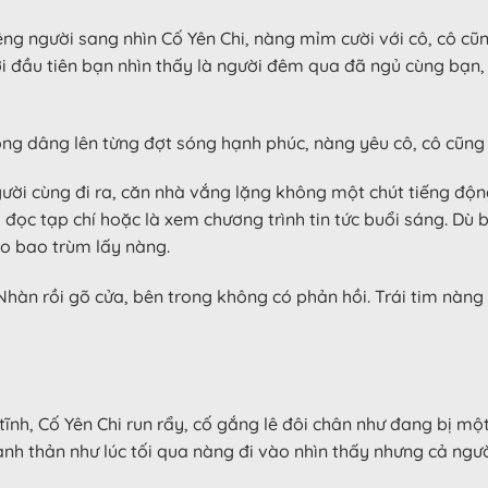
g người sang nhìn Cố Yên Chi, nàng mỉm cười với cô, cô cũn
i đầu tiên bạn nhìn thấy là người đêm qua đã ngủ cùng bạn,
òng dâng lên từng đợt sóng hạnh phúc, nàng yêu cô, cô cũng 
gười cùng đi ra, căn nhà vắng lặng không một chút tiếng đ
đó đọc tạp chí hoặc là xem chương trình tin tức buổi sáng. D
ẽo bao trùm lấy nàng.
àn rồi gõ cửa, bên trong không có phản hồi. Trái tim nàng 
ĩnh, Cố Yên Chi run rẩy, cố gắng lê đôi chân như đang bị một
 thản như lúc tối qua nàng đi vào nhìn thấy nhưng cả người