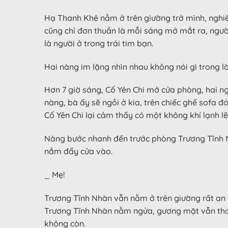
Hạ Thanh Khê nằm ở trên giường trở mình, nghiên
cũng chỉ đơn thuần là mỗi sáng mở mắt ra, ngườ
là người ở trong trái tim bạn.
Hai nàng im lặng nhìn nhau không nói gì trong l
Hơn 7 giờ sáng, Cố Yên Chi mở cửa phòng, hai n
nàng, bà ấy sẽ ngồi ở kia, trên chiếc ghế sofa 
Cố Yên Chi lại cảm thấy có một không khí lạnh l
Nàng bước nhanh đến trước phòng Trương Tĩnh Nh
nắm đẩy cửa vào.
_ Mẹ!
Trương Tĩnh Nhàn vẫn nằm ở trên giường rất an t
Trương Tĩnh Nhàn nằm ngửa, gương mặt vẫn thanh
không còn.