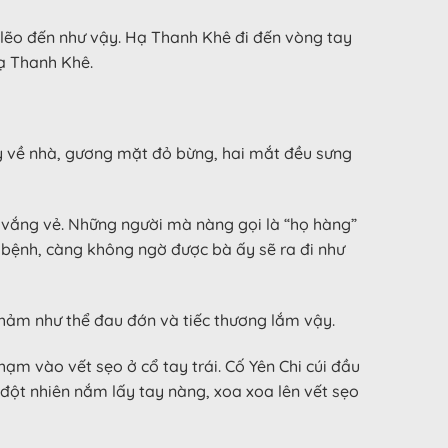
 lẽo đến như vậy. Hạ Thanh Khê đi đến vòng tay
Hạ Thanh Khê.
y về nhà, gương mặt đỏ bừng, hai mắt đều sưng
 vắng vẻ. Những người mà nàng gọi là “họ hàng”
 bệnh, càng không ngờ được bà ấy sẽ ra đi như
 thảm như thể đau đớn và tiếc thương lắm vậy.
hạm vào vết sẹo ở cổ tay trái. Cố Yên Chi cúi đầu
 đột nhiên nắm lấy tay nàng, xoa xoa lên vết sẹo