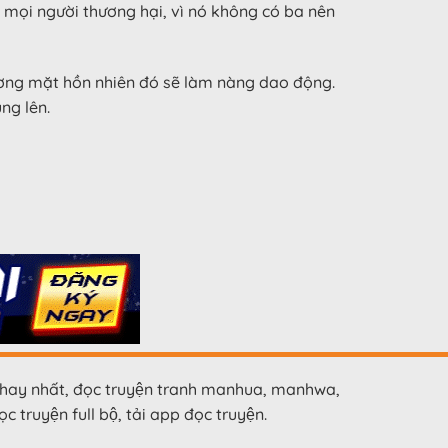
 mọi người thương hại, vì nó không có ba nên
ương mặt hồn nhiên đó sẽ làm nàng dao động.
ng lên.
hay nhất, đọc truyện tranh manhua, manhwa,
c truyện full bộ, tải app đọc truyện.