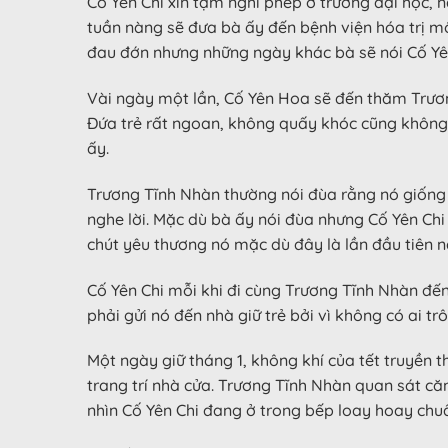
Cố Yên Chi xin tạm nghỉ phép ở trường đại học, 
tuần nàng sẽ đưa bà ấy đến bệnh viện hóa trị mộ
đau đớn nhưng những ngày khác bà sẽ nói Cố Yên
Vài ngày một lần, Cố Yên Hoa sẽ đến thăm Trương
Đứa trẻ rất ngoan, không quấy khóc cũng không 
ấy.
Trương Tĩnh Nhàn thường nói đùa rằng nó giống y
nghe lời. Mặc dù bà ấy nói đùa nhưng Cố Yên Chi 
chút yêu thương nó mặc dù đây là lần đầu tiên 
Cố Yên Chi mỗi khi đi cùng Trương Tĩnh Nhàn đến
phải gửi nó đến nhà giữ trẻ bởi vì không có ai t
Một ngày giữ tháng 1, không khí của tết truyền
trang trí nhà cửa. Trương Tĩnh Nhàn quan sát căn
nhìn Cố Yên Chi đang ở trong bếp loay hoay chuẩn