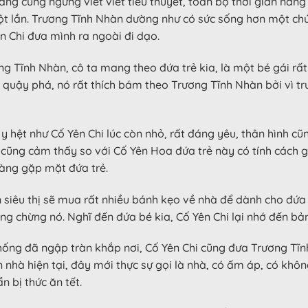
nàng cũng ngưng viết viết tiểu thuyết, toàn bộ thời gian nà
t lần. Trương Tĩnh Nhàn dường như có sức sống hơn một chút,
 Chi đưa mình ra ngoài đi dạo.
 Tĩnh Nhàn, cô ta mang theo đứa trẻ kia, là một bé gái rất
quậy phá, nó rất thích bám theo Trương Tĩnh Nhàn bởi vì tr
 hệt như Cố Yên Chi lúc còn nhỏ, rất đáng yêu, thân hình cũ
cũng cảm thấy so với Cố Yên Hoa đứa trẻ này có tính cách giố
nàng gặp mặt đứa trẻ.
 siêu thị sẽ mua rất nhiều bánh kẹo về nhà để dành cho đứa 
rông chừng nó. Nghĩ đến đứa bé kia, Cố Yên Chi lại nhớ đến bả
 thống đã ngập tràn khắp nơi, Cố Yên Chi cũng đưa Trương T
 nhà hiện tại, đây mới thực sự gọi là nhà, có ấm áp, có khô
 bị thức ăn tết.