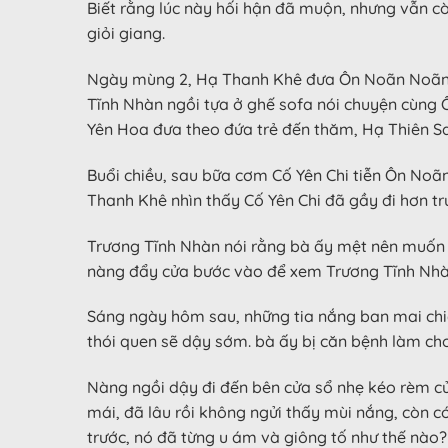
Biết rằng lúc này hối hận đã muộn, nhưng vẫn còn
giỏi giang.
Ngày mùng 2, Hạ Thanh Khê đưa Ôn Noãn Noãn v
Tĩnh Nhàn ngồi tựa ở ghế sofa nói chuyện cùng
Yên Hoa đưa theo đứa trẻ đến thăm, Hạ Thiên San 
Buổi chiều, sau bữa cơm Cố Yên Chi tiễn Ôn Noã
Thanh Khê nhìn thấy Cố Yên Chi đã gầy đi hơn t
Trương Tĩnh Nhàn nói rằng bà ấy mệt nên muốn 
nàng đẩy cửa bước vào để xem Trương Tĩnh Nhàn,
Sáng ngày hôm sau, những tia nắng ban mai chi
thói quen sẽ dậy sớm. bà ấy bị căn bệnh làm ch
Nàng ngồi dậy đi đến bên cửa sổ nhẹ kéo rèm cử
mái, đã lâu rồi không ngửi thấy mùi nắng, còn 
trước, nó đã từng u ám và giông tố như thế nào?