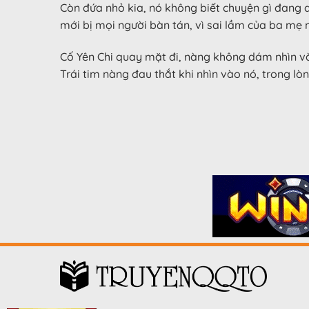
Còn đứa nhỏ kia, nó không biết chuyện gì đang d
mới bị mọi người bàn tán, vì sai lầm của ba mẹ 
Cố Yên Chi quay mặt đi, nàng không dám nhìn và
Trái tim nàng đau thắt khi nhìn vào nó, trong lò