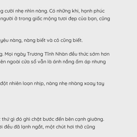
g cười nhẹ nhìn nàng. Có những khi, hạnh phúc
 người ở trong giấc mộng tươi đẹp của bạn, cũng
yêu nàng, nàng biết và cô cũng biết.
ộng. Mọi ngày Trương Tĩnh Nhàn đều thức sớm hơn
ù bên ngoài cửa sổ vẫn là ánh nắng ấm áp nhưng
đột nhiên loạn nhịp, nàng nhẹ nhàng xoay tay
 thứ gì đó ghì chặt bước đến bên cạnh giường.
 đều đã lạnh ngắt, một chút hơi thở cũng