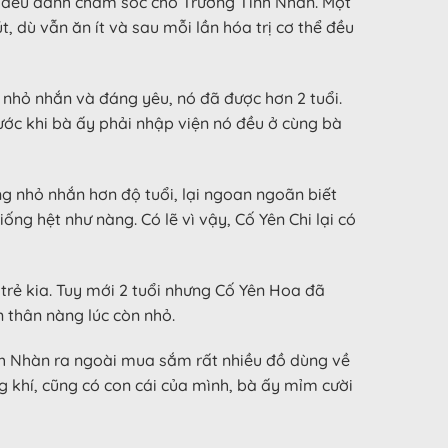
ng đều dành chăm sóc cho Trương Tĩnh Nhàn. Một
 dù vẫn ăn ít và sau mỗi lần hóa trị cơ thể đều
 nhỏ nhắn và đáng yêu, nó đã được hơn 2 tuổi.
ước khi bà ấy phải nhập viện nó đều ở cùng bà
ng nhỏ nhắn hơn độ tuổi, lại ngoan ngoãn biết
ng hệt như nàng. Có lẽ vì vậy, Cố Yên Chi lại có
trẻ kia. Tuy mới 2 tuổi nhưng Cố Yên Hoa đã
n thân nàng lúc còn nhỏ.
ĩnh Nhàn ra ngoài mua sắm rất nhiều đồ dùng về
ng khí, cũng có con cái của mình, bà ấy mỉm cười