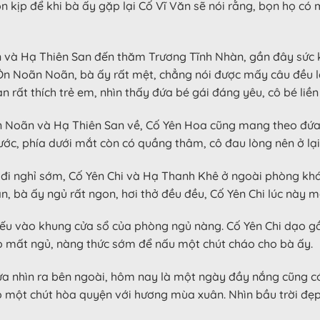
 kịp để khi bà ấy gặp lại Cố Vĩ Văn sẽ nói rằng, bọn họ có m
à Hạ Thiên San đến thăm Trương Tĩnh Nhàn, gần đây sức kh
 Ôn Noãn Noãn, bà ấy rất mệt, chẳng nói được mấy câu đều 
rất thích trẻ em, nhìn thấy đứa bé gái đáng yêu, cô bé liền
n Noãn và Hạ Thiên San về, Cố Yên Hoa cũng mang theo đứa 
rước, phía dưới mắt còn có quầng thâm, cô đau lòng nên ở lạ
đi nghỉ sớm, Cố Yên Chi và Hạ Thanh Khê ở ngoài phòng khá
 bà ấy ngủ rất ngon, hơi thở đều đều, Cố Yên Chi lúc này 
ếu vào khung cửa sổ của phòng ngủ nàng. Cố Yên Chi dạo g
o mất ngủ, nàng thức sớm để nấu một chút cháo cho bà ấy.
a nhìn ra bên ngoài, hôm nay là một ngày đầy nắng cũng có
có một chút hòa quyện với hương mùa xuân. Nhìn bầu trời đẹp