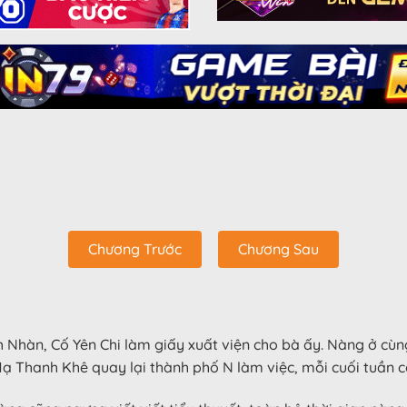
Chương Trước
Chương Sau
h Nhàn, Cố Yên Chi làm giấy xuất viện cho bà ấy. Nàng ở cù
ạ Thanh Khê quay lại thành phố N làm việc, mỗi cuối tuần c