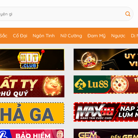
Sắc
Cổ Đại
Ngôn Tình
Nữ Cường
Đam Mỹ
Ngược
Dị