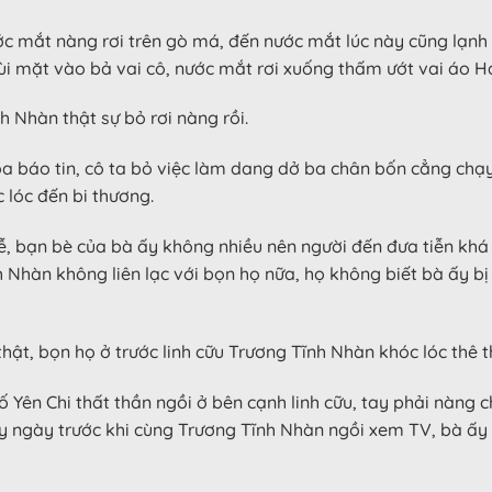
ước mắt nàng rơi trên gò má, đến nước mắt lúc này cũng lạnh
vùi mặt vào bả vai cô, nước mắt rơi xuống thấm ướt vai áo 
h Nhàn thật sự bỏ rơi nàng rồi.
a báo tin, cô ta bỏ việc làm dang dở ba chân bốn cẳng chạ
 lóc đến bi thương.
ễ, bạn bè của bà ấy không nhiều nên người đến đưa tiễn khá
Nhàn không liên lạc với bọn họ nữa, họ không biết bà ấy bị
 thật, bọn họ ở trước linh cữu Trương Tĩnh Nhàn khóc lóc thê
 Yên Chi thất thần ngồi ở bên cạnh linh cữu, tay phải nàng c
 mấy ngày trước khi cùng Trương Tĩnh Nhàn ngồi xem TV, bà ấy