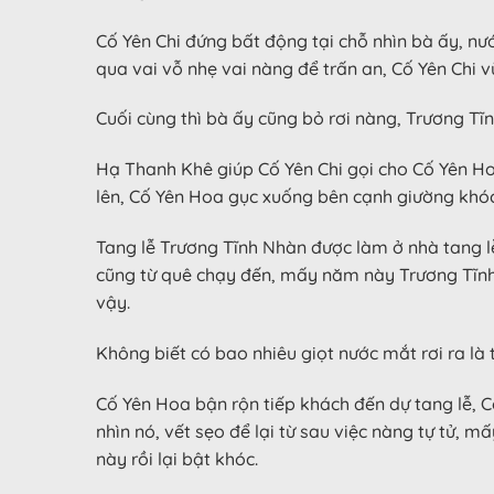
Cố Yên Chi đứng bất động tại chỗ nhìn bà ấy, n
qua vai vỗ nhẹ vai nàng để trấn an, Cố Yên Chi 
Cuối cùng thì bà ấy cũng bỏ rơi nàng, Trương Tĩn
Hạ Thanh Khê giúp Cố Yên Chi gọi cho Cố Yên Ho
lên, Cố Yên Hoa gục xuống bên cạnh giường khóc
Tang lễ Trương Tĩnh Nhàn được làm ở nhà tang l
cũng từ quê chạy đến, mấy năm này Trương Tĩnh 
vậy.
Không biết có bao nhiêu giọt nước mắt rơi ra là
Cố Yên Hoa bận rộn tiếp khách đến dự tang lễ, Cố
nhìn nó, vết sẹo để lại từ sau việc nàng tự tử,
này rồi lại bật khóc.