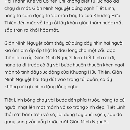
Hạ Thanh Khê và Cố Yên Chi không biết từ lúc nào đã
chạy đi mất. Giản Minh Nguyệt đứng cạnh Tiết Linh,
nàng ta cảm động trước màn bày tỏ của Khương Hữu
Thiện đến mức vỗ tay rồi lấy khăn giấy thấm nước mắt
sắp tràn ra khỏi hốc mắt.
Giản Minh Nguyệt cảm thấy cứ đứng đây nhìn hai người
kia ôm ôm ấp ấp thật là đau lòng cho một cẩu độc
thân là cô ấy. Giản Minh Nguyệt kéo Tiết Linh rời đi,
nàng ta đi trước cô ấy vài bước huyên thuyên khen ngợi
màn tỏ tình đầy xúc động của Khương Hữu Thiện, Giản
Minh Nguyệt hai tay đút vào trong túi quần, cô ấy
không nói gì chỉ im lặng lắng nghe.
Tiết Linh bỗng chạy vài bước đến phía trước, nàng ta cúi
người nhặt lên một mảnh vỏ sò trắng xinh đẹp, Tiết Linh
thổi cát bám trên vỏ sò, lại dùng tay phủi sạch, sau đó
quay sang vẫy vẫy trước mặt Giản Minh Nguyệt.