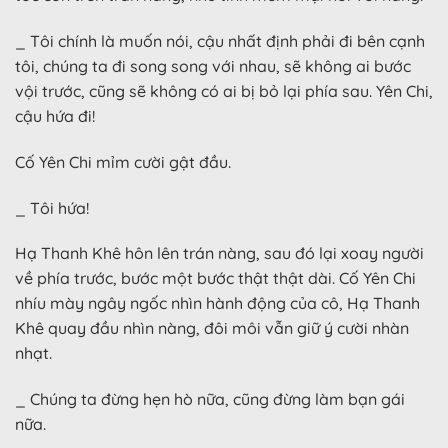
_ Tôi chính là muốn nói, cậu nhất định phải đi bên cạnh
tôi, chúng ta đi song song với nhau, sẽ không ai bước
vội trước, cũng sẽ không có ai bị bỏ lại phía sau. Yên Chi,
cậu hứa đi!
Cố Yên Chi mỉm cười gật đầu.
_ Tôi hứa!
Hạ Thanh Khê hôn lên trán nàng, sau đó lại xoay người
về phía trước, bước một bước thật thật dài. Cố Yên Chi
nhíu mày ngây ngốc nhìn hành động của cô, Hạ Thanh
Khê quay đầu nhìn nàng, đôi môi vẫn giữ ý cười nhàn
nhạt.
_ Chúng ta đừng hẹn hò nữa, cũng đừng làm bạn gái
nữa.