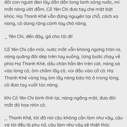
đôi con ngươi đen láy dần dần long lanh sóng nước, mi
mắt nàng ướt đẫm, Cố Yên Chi đưa tay che mặt bật
khóc. Hạ Thanh Khê vẫn đứng nguyên tại chỗ, cách xa
nàng, cô dang rộng cánh tay chờ nàng.
_ Yên Chi, đến đây, gả cho tôi đi!
Cố Yên Chi cắn môi, nước mắt vẫn không ngừng tràn ra,
nàng quăng đôi dép trên tay xuống, từng bước chạy về
phía Hạ Thanh Khê, dấu chân hằn lên trên cát, nàng sà
vào lòng cô, ôm chầm lấy cô, vùi đầu vào cổ cô. Hạ
Thanh Khê vòng tay ôm lấy nàng bảo hộ ở trong lòng,
cô đưa tay vuốt tóc nàng.
Khi Cố Yên Chi bình tĩnh lại, nàng ngẩng mặt, đưa đôi
mắt đỏ hoe nhìn cô.
_ Thanh Khê, tôi đã nói cậu không cần làm như vậy, cậu
và tôi đều là phụ nữ, cậu làm như vậy sẽ thiệt thòi.