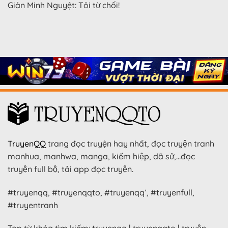
Giản Minh Nguyệt: Tôi từ chối!
TruyenQQ
trang đọc truyện hay nhất, đọc truyện tranh
manhua, manhwa, manga, kiếm hiệp, dã sử,…đọc
truyện full bộ, tải app đọc truyện.
#truyenqq, #truyenqqto, #truyenqq’, #truyenfull,
#truyentranh