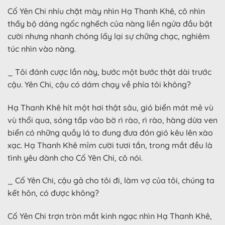
Cố Yên Chi nhíu chặt mày nhìn Hạ Thanh Khê, cô nhìn
thấy bộ dáng ngốc nghếch của nàng liền ngửa đầu bật
cười nhưng nhanh chóng lấy lại sự chững chạc, nghiêm
túc nhìn vào nàng.
_ Tôi đánh cược lần này, bước một bước thật dài trước
cậu. Yên Chi, cậu có dám chạy về phía tôi không?
Hạ Thanh Khê hít một hơi thật sâu, gió biển mát mẻ vù
vù thổi qua, sóng tấp vào bờ rì rào, rì rào, hàng dừa ven
biển có những quầy lá to đung đưa đón gió kêu lên xào
xạc. Hạ Thanh Khê mỉm cười tươi tắn, trong mắt đều là
tình yêu dành cho Cố Yên Chi, cô nói.
_ Cố Yên Chi, cậu gả cho tôi đi, làm vợ của tôi, chúng ta
kết hôn, có được không?
Cố Yên Chi trợn tròn mắt kinh ngạc nhìn Hạ Thanh Khê,