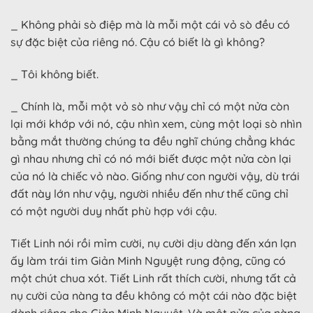
_ Không phải sò điệp mà là mỗi một cái vỏ sò đều có
sự đặc biệt của riêng nó. Cậu có biết là gì không?
_ Tôi không biết.
_ Chính là, mỗi một vỏ sò như vậy chỉ có một nửa còn
lại mới khớp với nó, cậu nhìn xem, cùng một loại sò nhìn
bằng mắt thường chúng ta đều nghĩ chúng chẳng khác
gì nhau nhưng chỉ có nó mới biết được một nửa còn lại
của nó là chiếc vỏ nào. Giống như con người vậy, dù trái
đất này lớn như vậy, người nhiều đến như thế cũng chỉ
có một người duy nhất phù hợp với cậu.
Tiết Linh nói rồi mỉm cười, nụ cười dịu dàng đến xán lạn
ấy làm trái tim Giản Minh Nguyệt rung động, cũng có
một chút chua xót. Tiết Linh rất thích cười, nhưng tất cả
nụ cười của nàng ta đều không có một cái nào đặc biệt
dành riêng cho Giản Minh Nguyệt. Và một nửa của nàng