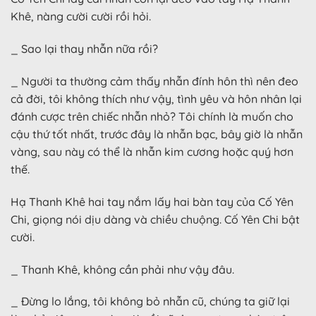
Khê, nàng cười cười rồi hỏi.
_ Sao lại thay nhẫn nữa rồi?
_ Người ta thường cảm thấy nhẫn đính hôn thì nên đeo
cả đời, tôi không thích như vậy, tình yêu và hôn nhân lại
đánh cược trên chiếc nhẫn nhỏ? Tôi chính là muốn cho
cậu thứ tốt nhất, trước đây là nhẫn bạc, bây giờ là nhẫn
vàng, sau này có thể là nhẫn kim cương hoặc quý hơn
thế.
Hạ Thanh Khê hai tay nắm lấy hai bàn tay của Cố Yên
Chi, giọng nói dịu dàng và chiều chuộng. Cố Yên Chi bật
cười.
_ Thanh Khê, không cần phải như vậy đâu.
_ Đừng lo lắng, tôi không bỏ nhẫn cũ, chúng ta giữ lại