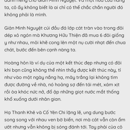
ta, cô ấy không biết là ai chỉ có thể chắc chắn người đó
không phải là mình.
Giản Minh Nguyệt cúi đầu đá lớp cát tràn vào trong đôi
dép xỏ ngón mà Khương Hữu Thiện đã mua 6 đôi giống
y như nhau, môi khẽ cong lên một nụ cười nhạt đến chua
chát, bước đến bên cạnh nàng ta.
Hoàng hôn là ví dụ của một kết thúc đẹp nhưng có đôi
khi bạn cũng không thể nhìn thấy được kết thúc này, tỉ
như vào một ngày nắng hạ, mây trắng lại không tìm
được đường về nhà, nó hoảng sợ đến tái mét, xám xịt
rồi òa khóc nức nở, đổ ập những giọt nước mắt thống
khổ xuống dưới nhân gian.
Hạ Thanh Khê và Cố Yên Chi lặng lẽ, ung dung bước
song song với nhau ven bờ biển, nơi mà cát vẫn còn ẩm
ướt nhưng vẫn không bị sóng đánh tới. Tay phải của cô