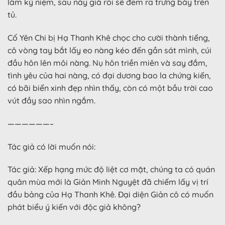
làm kỷ niệm, sau này già rồi sẽ đem ra trưng bày trên
tủ.
Cố Yên Chi bị Hạ Thanh Khê chọc cho cười thành tiếng,
cô vòng tay bắt lấy eo nàng kéo đến gần sát mình, cúi
đầu hôn lên môi nàng. Nụ hôn triền miên và say đắm,
tình yêu của hai nàng, có đại dương bao la chứng kiến,
có bãi biển xinh đẹp nhìn thấy, còn có một bầu trời cao
vút đầy sao nhìn ngắm.
——————–
Tác giả có lời muốn nói:
Tác giả: Xếp hạng mức độ liệt cơ mặt, chúng ta có quán
quân mùa mới là Giản Minh Nguyệt đã chiếm lấy vị trí
đầu bảng của Hạ Thanh Khê. Đại diện Giản cô có muốn
phát biểu ý kiến với độc giả không?