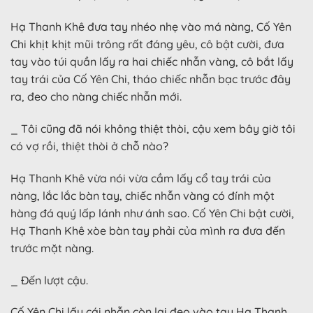
Hạ Thanh Khê đưa tay nhéo nhẹ vào má nàng, Cố Yên
Chi khịt khịt mũi trông rất đáng yêu, cô bật cười, đưa
tay vào túi quần lấy ra hai chiếc nhẫn vàng, cô bắt lấy
tay trái của Cố Yên Chi, tháo chiếc nhẫn bạc trước đây
ra, đeo cho nàng chiếc nhẫn mới.
_ Tôi cũng đã nói không thiệt thòi, cậu xem bây giờ tôi
có vợ rồi, thiệt thòi ở chỗ nào?
Hạ Thanh Khê vừa nói vừa cầm lấy cổ tay trái của
nàng, lắc lắc bàn tay, chiếc nhẫn vàng có đính một
hàng đá quý lấp lánh như ánh sao. Cố Yên Chi bật cười,
Hạ Thanh Khê xòe bàn tay phải của mình ra đưa đến
trước mặt nàng.
_ Đến lượt cậu.
Cố Yên Chi lấy cái nhẫn còn lại đeo vào tay Hạ Thanh