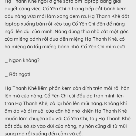
Hạ Thanh Khê ngồi ở ghế sofa ôm laptop đang giải
quyết công việc, Cố Yên Chi ở trong bếp cắt bánh kem
dâu nàng vừa mới làm xong đem ra. Hạ Thanh Khê đặt
laptop xuống bàn rồi kéo tay Cố Yên Chi đến để nàng
ngồi lên đùi của mình. Nàng dùng thìa nhỏ cắt một góc
của miếng bánh rồi đưa đến miệng Hạ Thanh Khê, cô
há miệng ăn lấy miếng bánh nhỏ. Cố Yên Chi mỉm cười.
_ Ngon không?
_ Rất ngọt!
Hạ Thanh Khê liếm phần kem còn dính trên môi rồi hôn
lên má của nàng. Cố Yên Chi cúi đầu áp trán mình lên
trán Hạ Thanh Khê, cô lại hôn lên mũi nàng. Không khí
ấm áp và ái muội của căn hộ nhỏ khiến Hạ Thanh Khê
muốn làm chuyện xấu với Cố Yên Chi, tay Hạ Thanh Khê
bắt đầu sờ sờ vào đùi của nàng, nụ hôn cũng đi từ mũi
sang má rồi xuống đến cằm và cổ.