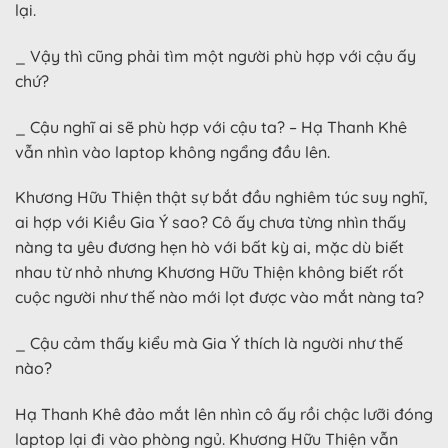
lại.
_ Vậy thì cũng phải tìm một người phù hợp với cậu ấy
chứ?
_ Cậu nghĩ ai sẽ phù hợp với cậu ta? – Hạ Thanh Khê
vẫn nhìn vào laptop không ngẩng đầu lên.
Khương Hữu Thiện thật sự bắt đầu nghiêm túc suy nghĩ,
ai hợp với Kiều Gia Ý sao? Cô ấy chưa từng nhìn thấy
nàng ta yêu đương hẹn hò với bất kỳ ai, mặc dù biết
nhau từ nhỏ nhưng Khương Hữu Thiện không biết rốt
cuộc người như thế nào mới lọt được vào mắt nàng ta?
_ Cậu cảm thấy kiểu mà Gia Ý thích là người như thế
nào?
Hạ Thanh Khê đảo mắt lên nhìn cô ấy rồi chậc lưỡi đóng
laptop lại đi vào phòng ngủ. Khương Hữu Thiện vẫn