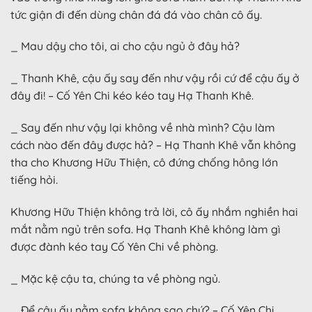
tức giận đi đến dùng chân đá đá vào chân cô ấy.
_ Mau dậy cho tôi, ai cho cậu ngủ ở đây hả?
_ Thanh Khê, cậu ấy say đến như vậy rồi cứ để cậu ấy ở
đây đi! – Cố Yên Chi kéo kéo tay Hạ Thanh Khê.
_ Say đến như vậy lại không về nhà mình? Cậu làm
cách nào đến đây được hả? – Hạ Thanh Khê vẫn không
tha cho Khương Hữu Thiện, cô đứng chống hông lớn
tiếng hỏi.
Khương Hữu Thiện không trả lời, cô ấy nhắm nghiền hai
mắt nằm ngủ trên sofa. Hạ Thanh Khê không làm gì
được đành kéo tay Cố Yên Chi về phòng.
_ Mặc kệ cậu ta, chúng ta về phòng ngủ.
_ Để cậu ấy nằm sofa không sao chứ? – Cố Yên Chi