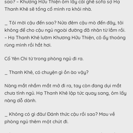
sao? – Khương Hữu Thiện ôm lấy cái ghế sofa sợ Hạ
Thanh Khê sẽ tống cổ mình ra khỏi nhà.
_ Tôi mời cậu đến sao? Nửa đêm cậu mò đến đây, tôi
không để cho cậu ngủ ngoài đường đã nhân từ lắm rồi.
– Hạ Thanh Khê lườm Khương Hữu Thiện, cô ấy thoáng
rùng mình rồi hắt hơi.
Cố Yên Chi từ trong phòng ngủ đi ra.
_ Thanh Khê, có chuyện gì ồn ào vậy?
Nàng mắt nhắm mắt mở đi ra, tay còn đang dụi mắt
chưa tỉnh ngủ. Hạ Thanh Khê lập tức quay sang, ôm lấy
nàng dỗ dành.
_ Không có gì đâu! Đánh thức cậu rồi sao? Mau về
phòng ngủ thêm một chút đi.