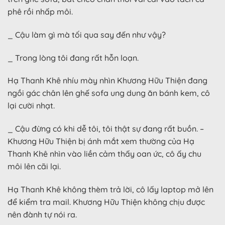
phê rồi nhấp môi.
_ Cậu làm gì mà tối qua say đến như vậy?
_ Trong lòng tôi đang rất hỗn loạn.
Hạ Thanh Khê nhíu mày nhìn Khương Hữu Thiện đang
ngồi gác chân lên ghế sofa ung dung ăn bánh kem, cô
lại cười nhạt.
_ Cậu đừng có khi dễ tôi, tôi thật sự đang rất buồn. –
Khương Hữu Thiện bị ánh mắt xem thường của Hạ
Thanh Khê nhìn vào liền cảm thấy oan ức, cô ấy chu
môi lên cãi lại.
Hạ Thanh Khê không thèm trả lời, cô lấy laptop mở lên
để kiểm tra mail. Khương Hữu Thiện không chịu được
nên đành tự nói ra.