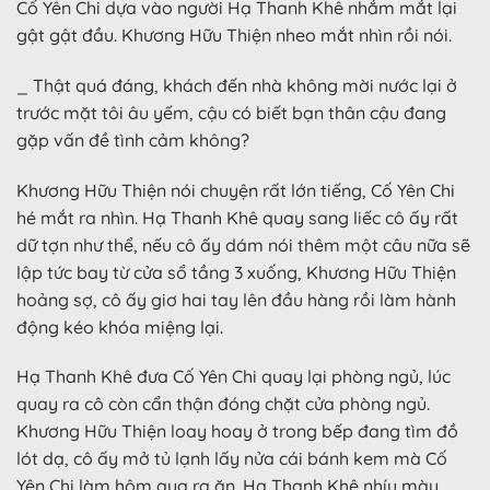
Cố Yên Chi dựa vào người Hạ Thanh Khê nhắm mắt lại
gật gật đầu. Khương Hữu Thiện nheo mắt nhìn rồi nói.
_ Thật quá đáng, khách đến nhà không mời nước lại ở
trước mặt tôi âu yếm, cậu có biết bạn thân cậu đang
gặp vấn đề tình cảm không?
Khương Hữu Thiện nói chuyện rất lớn tiếng, Cố Yên Chi
hé mắt ra nhìn. Hạ Thanh Khê quay sang liếc cô ấy rất
dữ tợn như thể, nếu cô ấy dám nói thêm một câu nữa sẽ
lập tức bay từ cửa sổ tầng 3 xuống, Khương Hữu Thiện
hoảng sợ, cô ấy giơ hai tay lên đầu hàng rồi làm hành
động kéo khóa miệng lại.
Hạ Thanh Khê đưa Cố Yên Chi quay lại phòng ngủ, lúc
quay ra cô còn cẩn thận đóng chặt cửa phòng ngủ.
Khương Hữu Thiện loay hoay ở trong bếp đang tìm đồ
lót dạ, cô ấy mở tủ lạnh lấy nửa cái bánh kem mà Cố
Yên Chi làm hôm qua ra ăn. Hạ Thanh Khê nhíu mày