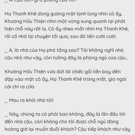
Hạ Thanh Khê dùng gương mặt lạnh lùng nhìn cô ấy,
Khương Hữu Thiện nhìn một vòng xung quanh lại phát
hiện chỗ này rất lạ. Cô ấy nheo mắt nhìn Hạ Thanh Khê,
rồi cố nhớ lại chuyện tối qua, sau đó liền cười cười.
_ À, là nhà của Hạ phó tổng sao? Tôi không nghĩ nhà
cậu nhỏ như vậy, còn tưởng đây là phòng ngủ của cậu…
Khương Hữu Thiện vừa dứt lời chiếc gối liền bay đến
đập vào mặt cô ấy, Hạ Thanh Khê trừng mắt, giơ ngói
cái chỉ ra cửa.
_ Mau ra khỏi nhà tôi!
_ Này, chúng ta có phải bạn không, đây là lần đầu tôi
đến nhà cậu, còn không cho tôi được chỗ ngủ đàng
hoàng giờ lại muốn đuổi khách? Cậu tiếp khách như vậy