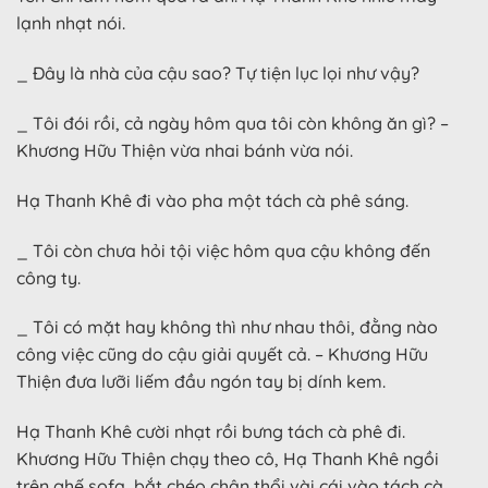
lạnh nhạt nói.
_ Đây là nhà của cậu sao? Tự tiện lục lọi như vậy?
_ Tôi đói rồi, cả ngày hôm qua tôi còn không ăn gì? –
Khương Hữu Thiện vừa nhai bánh vừa nói.
Hạ Thanh Khê đi vào pha một tách cà phê sáng.
_ Tôi còn chưa hỏi tội việc hôm qua cậu không đến
công ty.
_ Tôi có mặt hay không thì như nhau thôi, đằng nào
công việc cũng do cậu giải quyết cả. – Khương Hữu
Thiện đưa lưỡi liếm đầu ngón tay bị dính kem.
Hạ Thanh Khê cười nhạt rồi bưng tách cà phê đi.
Khương Hữu Thiện chạy theo cô, Hạ Thanh Khê ngồi
trên ghế sofa, bắt chéo chân thổi vài cái vào tách cà