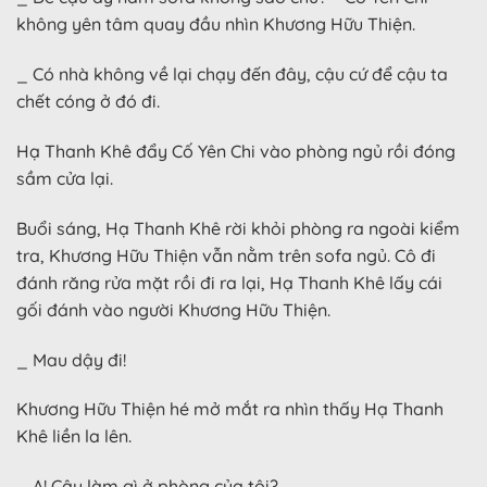
không yên tâm quay đầu nhìn Khương Hữu Thiện.
_ Có nhà không về lại chạy đến đây, cậu cứ để cậu ta
chết cóng ở đó đi.
Hạ Thanh Khê đẩy Cố Yên Chi vào phòng ngủ rồi đóng
sầm cửa lại.
Buổi sáng, Hạ Thanh Khê rời khỏi phòng ra ngoài kiểm
tra, Khương Hữu Thiện vẫn nằm trên sofa ngủ. Cô đi
đánh răng rửa mặt rồi đi ra lại, Hạ Thanh Khê lấy cái
gối đánh vào người Khương Hữu Thiện.
_ Mau dậy đi!
Khương Hữu Thiện hé mở mắt ra nhìn thấy Hạ Thanh
Khê liền la lên.
_ A! Cậu làm gì ở phòng của tôi?