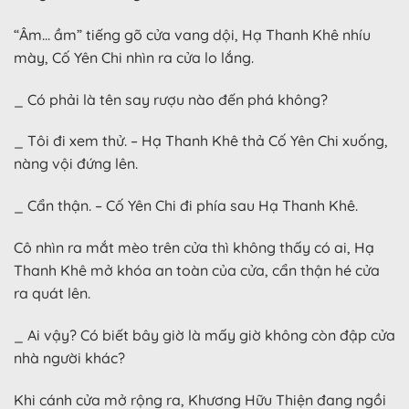
“Âm… ầm” tiếng gõ cửa vang dội, Hạ Thanh Khê nhíu
mày, Cố Yên Chi nhìn ra cửa lo lắng.
_ Có phải là tên say rượu nào đến phá không?
_ Tôi đi xem thử. – Hạ Thanh Khê thả Cố Yên Chi xuống,
nàng vội đứng lên.
_ Cẩn thận. – Cố Yên Chi đi phía sau Hạ Thanh Khê.
Cô nhìn ra mắt mèo trên cửa thì không thấy có ai, Hạ
Thanh Khê mở khóa an toàn của cửa, cẩn thận hé cửa
ra quát lên.
_ Ai vậy? Có biết bây giờ là mấy giờ không còn đập cửa
nhà người khác?
Khi cánh cửa mở rộng ra, Khương Hữu Thiện đang ngồi