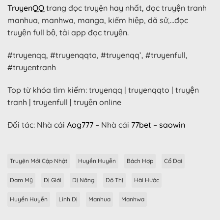
TruyenQQ
trang đọc truyện hay nhất, đọc truyện tranh
manhua, manhwa, manga, kiếm hiệp, dã sử,…đọc
truyện full bộ, tải app đọc truyện.
#truyenqq, #truyenqqto, #truyenqq’, #truyenfull,
#truyentranh
Top từ khóa tìm kiếm: truyenqq | truyenqqto | truyện
tranh | truyenfull | truyện online
Đối tác: Nhà cái
Aog777
– Nhà cái
77bet
–
saowin
Truyện Mới Cập Nhật
Huyền Huyễn
Bách Hợp
Cổ Đại
Đam Mỹ
Dị Giới
Dị Năng
Đô Thị
Hài Hước
Huyền Huyễn
Linh Dị
Manhua
Manhwa