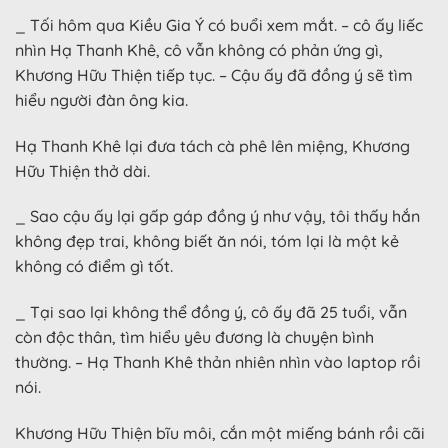
_ Tối hôm qua Kiều Gia Ý có buổi xem mắt. – cô ấy liếc
nhìn Hạ Thanh Khê, cô vẫn không có phản ứng gì,
Khương Hữu Thiện tiếp tục. – Cậu ấy đã đồng ý sẽ tìm
hiểu người đàn ông kia.
Hạ Thanh Khê lại đưa tách cà phê lên miệng, Khương
Hữu Thiện thở dài.
_ Sao cậu ấy lại gấp gáp đồng ý như vậy, tôi thấy hắn
không đẹp trai, không biết ăn nói, tóm lại là một kẻ
không có điểm gì tốt.
_ Tại sao lại không thể đồng ý, cô ấy đã 25 tuổi, vẫn
còn độc thân, tìm hiểu yêu đương là chuyện bình
thường. – Hạ Thanh Khê thản nhiên nhìn vào laptop rồi
nói.
Khương Hữu Thiện bĩu môi, cắn một miếng bánh rồi cãi