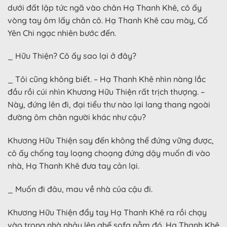
dưới đất lập tức ngã vào chân Hạ Thanh Khê, cô ấy
vòng tay ôm lấy chân cô. Hạ Thanh Khê cau mày, Cố
Yên Chi ngạc nhiên bước đến.
_ Hữu Thiện? Cô ấy sao lại ở đây?
_ Tôi cũng không biết. – Hạ Thanh Khê nhìn nàng lắc
đầu rồi cúi nhìn Khương Hữu Thiện rất trịch thượng. –
Này, đứng lên đi, đại tiểu thư nào lại lang thang ngoài
đường ôm chân người khác như cậu?
Khương Hữu Thiện say đến không thể đứng vững được,
cô ấy chống tay loạng choạng đứng dậy muốn đi vào
nhà, Hạ Thanh Khê đưa tay cản lại.
_ Muốn đi đâu, mau về nhà của cậu đi.
Khương Hữu Thiện đẩy tay Hạ Thanh Khê ra rồi chạy
vào trong nhà nhảy lên ghế sofa nằm đó. Hạ Thanh Khê