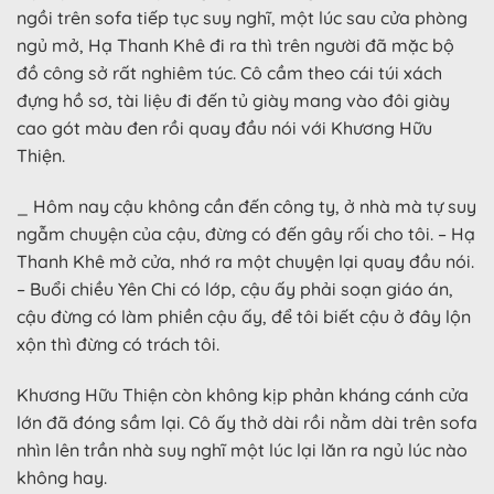
ngồi trên sofa tiếp tục suy nghĩ, một lúc sau cửa phòng
ngủ mở, Hạ Thanh Khê đi ra thì trên người đã mặc bộ
đồ công sở rất nghiêm túc. Cô cầm theo cái túi xách
đựng hồ sơ, tài liệu đi đến tủ giày mang vào đôi giày
cao gót màu đen rồi quay đầu nói với Khương Hữu
Thiện.
_ Hôm nay cậu không cần đến công ty, ở nhà mà tự suy
ngẫm chuyện của cậu, đừng có đến gây rối cho tôi. – Hạ
Thanh Khê mở cửa, nhớ ra một chuyện lại quay đầu nói.
– Buổi chiều Yên Chi có lớp, cậu ấy phải soạn giáo án,
cậu đừng có làm phiền cậu ấy, để tôi biết cậu ở đây lộn
xộn thì đừng có trách tôi.
Khương Hữu Thiện còn không kịp phản kháng cánh cửa
lớn đã đóng sầm lại. Cô ấy thở dài rồi nằm dài trên sofa
nhìn lên trần nhà suy nghĩ một lúc lại lăn ra ngủ lúc nào
không hay.