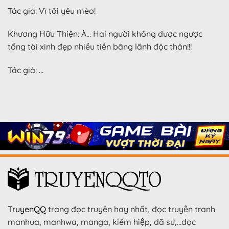
Tác giả: Vì tôi yêu mèo!
Khương Hữu Thiện: À… Hai người không được ngược
tổng tài xinh đẹp nhiều tiền băng lãnh độc thân!!!
Tác giả: …
TruyenQQ
trang đọc truyện hay nhất, đọc truyện tranh
manhua, manhwa, manga, kiếm hiệp, dã sử,…đọc