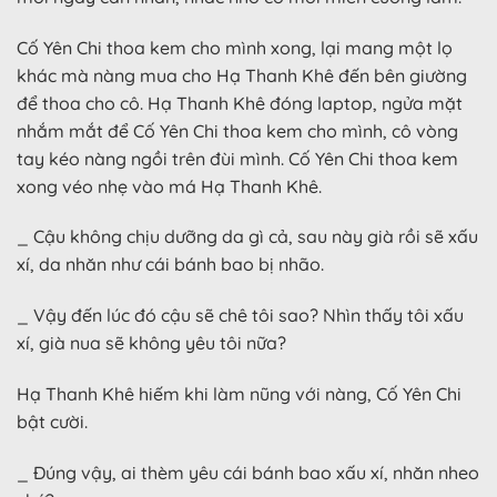
Cố Yên Chi thoa kem cho mình xong, lại mang một lọ
khác mà nàng mua cho Hạ Thanh Khê đến bên giường
để thoa cho cô. Hạ Thanh Khê đóng laptop, ngửa mặt
nhắm mắt để Cố Yên Chi thoa kem cho mình, cô vòng
tay kéo nàng ngồi trên đùi mình. Cố Yên Chi thoa kem
xong véo nhẹ vào má Hạ Thanh Khê.
_ Cậu không chịu dưỡng da gì cả, sau này già rồi sẽ xấu
xí, da nhăn như cái bánh bao bị nhão.
_ Vậy đến lúc đó cậu sẽ chê tôi sao? Nhìn thấy tôi xấu
xí, già nua sẽ không yêu tôi nữa?
Hạ Thanh Khê hiếm khi làm nũng với nàng, Cố Yên Chi
bật cười.
_ Đúng vậy, ai thèm yêu cái bánh bao xấu xí, nhăn nheo