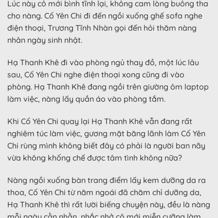
Lúc này cô mới bình tĩnh lại, không cam lòng buông tha
cho nàng. Cố Yên Chi đi đến ngồi xuống ghế sofa nghe
điện thoại, Trương Tĩnh Nhàn gọi đến hỏi thăm nàng
nhân ngày sinh nhật.
Hạ Thanh Khê đi vào phòng ngủ thay đồ, một lúc lâu
sau, Cố Yên Chi nghe điện thoại xong cũng đi vào
phòng. Hạ Thanh Khê đang ngồi trên giường ôm laptop
làm việc, nàng lấy quần áo vào phòng tắm.
Khi Cố Yên Chi quay lại Hạ Thanh Khê vẫn đang rất
nghiêm túc làm việc, gương mặt băng lãnh làm Cố Yên
Chi rùng mình không biết đây có phải là người ban nãy
vừa không khống chế được tâm tình không nữa?
Nàng ngồi xuống bàn trang điểm lấy kem dưỡng da ra
thoa, Cố Yên Chi từ năm ngoái đã chăm chỉ dưỡng da,
Hạ Thanh Khê thì rất lười biếng chuyện này, đều là nàng
mỗi ngày cằn nhằn, nhắc nhở cô mới miễn cưỡng làm.