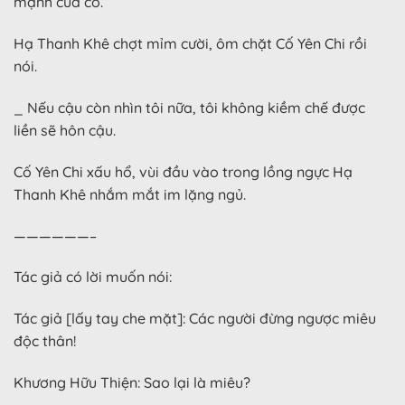
mạnh của cô.
Hạ Thanh Khê chợt mỉm cười, ôm chặt Cố Yên Chi rồi
nói.
_ Nếu cậu còn nhìn tôi nữa, tôi không kiềm chế được
liền sẽ hôn cậu.
Cố Yên Chi xấu hổ, vùi đầu vào trong lồng ngực Hạ
Thanh Khê nhắm mắt im lặng ngủ.
——————–
Tác giả có lời muốn nói:
Tác giả [lấy tay che mặt]: Các người đừng ngược miêu
độc thân!
Khương Hữu Thiện: Sao lại là miêu?