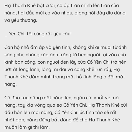
Hạ Thanh Khê bật cười, cô áp trán mình lên trán của
nàng, hai đầu mũi cọ vào nhau, giọng nói đầy dịu dàng
và yêu thương.
_ Yên Chi, tôi cũng rất yêu cậu!
Căn hộ nhỏ ấm áp và yên tĩnh, không khí ái muội từ ánh
sáng nhẹ nhàng của ánh trăng từ bên ngoài rọi vào cửa
kính ban công, con ngươi đen láy của Cố Yên Chi trở nên
ướt át long lanh, lông mi dài và cong khẽ run rẩy, Hạ
Thanh Khê đắm mình trong mặt hồ tĩnh lặng ở đôi mắt
nàng.
Cô đưa tay nâng mặt nàng lên, ngón cái vuốt ve má
nàng, tay kia vòng qua eo Cố Yên Chi, Hạ Thanh Khê cúi
đầu hôn lên môi nàng, Cố Yên Chi lúc tỉnh táo sẽ rất
nhát gan, nàng đứng bất động để cho Hạ Thanh Khê
muốn làm gì thì làm.