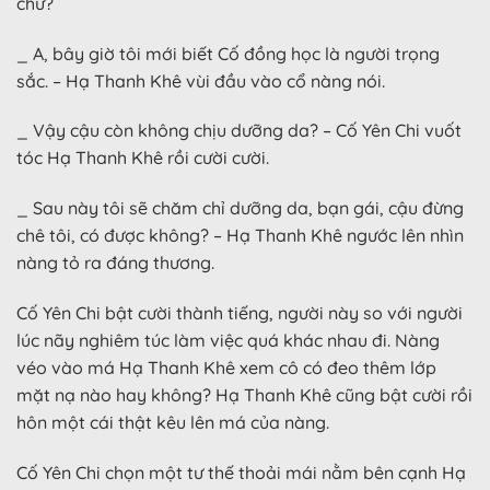
chứ?
_ A, bây giờ tôi mới biết Cố đồng học là người trọng
sắc. – Hạ Thanh Khê vùi đầu vào cổ nàng nói.
_ Vậy cậu còn không chịu dưỡng da? – Cố Yên Chi vuốt
tóc Hạ Thanh Khê rồi cười cười.
_ Sau này tôi sẽ chăm chỉ dưỡng da, bạn gái, cậu đừng
chê tôi, có được không? – Hạ Thanh Khê ngước lên nhìn
nàng tỏ ra đáng thương.
Cố Yên Chi bật cười thành tiếng, người này so với người
lúc nãy nghiêm túc làm việc quá khác nhau đi. Nàng
véo vào má Hạ Thanh Khê xem cô có đeo thêm lớp
mặt nạ nào hay không? Hạ Thanh Khê cũng bật cười rồi
hôn một cái thật kêu lên má của nàng.
Cố Yên Chi chọn một tư thế thoải mái nằm bên cạnh Hạ