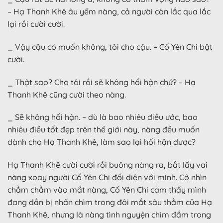
– Hạ Thanh Khê âu yếm nàng, cả người còn lắc qua lắc
lại rồi cười cười.
_ Vậy cậu có muốn không, tôi cho cậu. – Cố Yên Chi bật
cười.
_ Thật sao? Cho tôi rồi sẽ không hối hận chứ? – Hạ
Thanh Khê cũng cười theo nàng.
_ Sẽ không hối hận. – dù là bao nhiêu điều ước, bao
nhiêu điều tốt đẹp trên thế giới này, nàng đều muốn
dành cho Hạ Thanh Khê, làm sao lại hối hận được?
Hạ Thanh Khê cười cười rồi buông nàng ra, bắt lấy vai
nàng xoay người Cố Yên Chi đối diện với mình. Cô nhìn
chằm chằm vào mắt nàng, Cố Yên Chi cảm thấy mình
đang dần bị nhấn chìm trong đôi mắt sâu thẳm của Hạ
Thanh Khê, nhưng là nàng tình nguyện chìm đắm trong