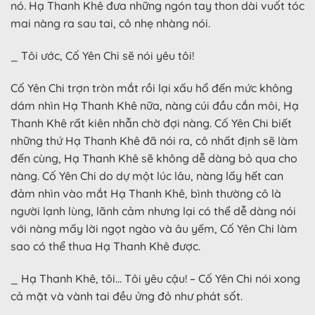
nó. Hạ Thanh Khê đưa những ngón tay thon dài vuốt tóc
mai nàng ra sau tai, cô nhẹ nhàng nói.
_ Tôi ước, Cố Yên Chi sẽ nói yêu tôi!
Cố Yên Chi trợn tròn mắt rồi lại xấu hổ đến mức không
dám nhìn Hạ Thanh Khê nữa, nàng cúi đầu cắn môi, Hạ
Thanh Khê rất kiên nhẫn chờ đợi nàng. Cố Yên Chi biết
những thứ Hạ Thanh Khê đã nói ra, cô nhất định sẽ làm
đến cùng, Hạ Thanh Khê sẽ không dễ dàng bỏ qua cho
nàng. Cố Yên Chi do dự một lúc lâu, nàng lấy hết can
đảm nhìn vào mắt Hạ Thanh Khê, bình thường cô là
người lạnh lùng, lãnh cảm nhưng lại có thể dễ dàng nói
với nàng mấy lời ngọt ngào và âu yếm, Cố Yên Chi làm
sao có thể thua Hạ Thanh Khê được.
_ Hạ Thanh Khê, tôi… Tôi yêu cậu! – Cố Yên Chi nói xong
cả mặt và vành tai đều ửng đỏ như phát sốt.