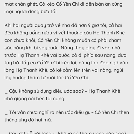
mắt chán ghét. Cô kéo Cố Yên Chi đi đến bàn ăn cùng
mọi người dùng bữa tối.
Khi hai người quay trở về nhà đã hơn 9 giờ tối, cả hai
đều không uống rượu vì vết thương của Hạ Thanh Khê
còn chưa khỏi, Cố Yên Chi không muốn cô phải chăm
sóc nàng khi bị say rượu. Nàng thay giày đi vào nhà
trước Hạ Thanh Khê vài bước, cô đi phía sau nàng, đưa
tay bắt lấy eo Cố Yên Chi kéo lại, nàng lảo đảo ngã vào
lòng Hạ Thanh Khê, cô kê cằm lên trên vai nàng, ngửi
lấy hương thơm từ mái tóc Cố Yên Chi.
_ Cậu không sử dụng điều ước sao? – Hạ Thanh Khê
nhỏ giọng nói bên tai nàng.
_ Tôi vẫn chưa nghĩ ra nên ước điều gì. – Cố Yên Chi thẹn
thùng ửng đỏ hai má.
_ Cậu rất dễ hài lòng a, không có tham vọng nào sao?