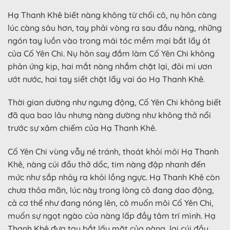
Hạ Thanh Khê biết nàng không từ chối cô, nụ hôn càng
lúc càng sâu hơn, tay phải vòng ra sau đầu nàng, những
ngón tay luồn vào trong mái tóc mềm mại bắt lấy ót
của Cố Yên Chi. Nụ hôn say đắm làm Cố Yên Chi không
phản ứng kịp, hai mắt nàng nhắm chặt lại, đôi mi ươn
ướt nước, hai tay siết chặt lấy vai áo Hạ Thanh Khê.
Thời gian dường như ngưng động, Cố Yên Chi không biết
đã qua bao lâu nhưng nàng dường như không thở nổi
trước sự xâm chiếm của Hạ Thanh Khê.
Cố Yên Chi vùng vẫy né tránh, thoát khỏi môi Hạ Thanh
Khê, nàng cúi đầu thở dốc, tim nàng đập nhanh đến
mức như sắp nhảy ra khỏi lồng ngực. Hạ Thanh Khê còn
chưa thỏa mãn, lúc này trong lòng cô đang dao động,
cả cơ thể như đang nóng lên, cô muốn môi Cố Yên Chi,
muốn sự ngọt ngào của nàng lấp đầy tâm trí mình. Hạ
Thanh Khê đưa tay bắt lấy mặt của nàng, lại cúi đầu