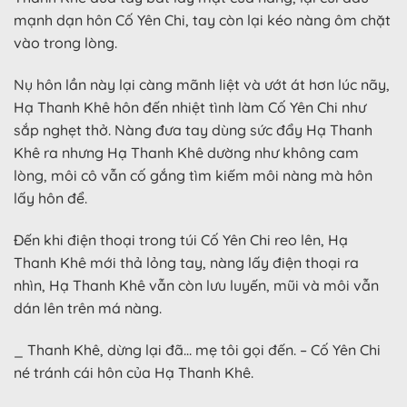
mạnh dạn hôn Cố Yên Chi, tay còn lại kéo nàng ôm chặt
vào trong lòng.
Nụ hôn lần này lại càng mãnh liệt và ướt át hơn lúc nãy,
Hạ Thanh Khê hôn đến nhiệt tình làm Cố Yên Chi như
sắp nghẹt thở. Nàng đưa tay dùng sức đẩy Hạ Thanh
Khê ra nhưng Hạ Thanh Khê dường như không cam
lòng, môi cô vẫn cố gắng tìm kiếm môi nàng mà hôn
lấy hôn để.
Đến khi điện thoại trong túi Cố Yên Chi reo lên, Hạ
Thanh Khê mới thả lỏng tay, nàng lấy điện thoại ra
nhìn, Hạ Thanh Khê vẫn còn lưu luyến, mũi và môi vẫn
dán lên trên má nàng.
_ Thanh Khê, dừng lại đã… mẹ tôi gọi đến. – Cố Yên Chi
né tránh cái hôn của Hạ Thanh Khê.