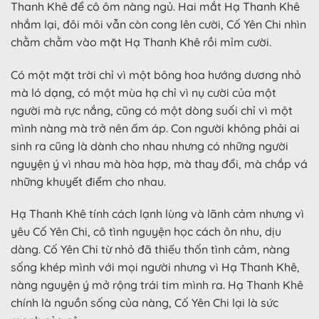
Thanh Khê để cô ôm nàng ngủ. Hai mắt Hạ Thanh Khê
nhắm lại, đôi môi vẫn còn cong lên cười, Cố Yên Chi nhìn
chằm chằm vào mặt Hạ Thanh Khê rồi mỉm cười.
Có một mặt trời chỉ vì một bông hoa hướng dương nhỏ
mà ló dạng, có một mùa hạ chỉ vì nụ cười của một
người mà rực nắng, cũng có một dòng suối chỉ vì một
mình nàng mà trở nên ấm áp. Con người không phải ai
sinh ra cũng là dành cho nhau nhưng có những người
nguyện ý vì nhau mà hòa hợp, mà thay đổi, mà chắp vá
những khuyết điểm cho nhau.
Hạ Thanh Khê tính cách lạnh lùng và lãnh cảm nhưng vì
yêu Cố Yên Chi, cô tình nguyện học cách ôn nhu, dịu
dàng. Cố Yên Chi từ nhỏ đã thiếu thốn tình cảm, nàng
sống khép mình với mọi người nhưng vì Hạ Thanh Khê,
nàng nguyện ý mở rộng trái tim mình ra. Hạ Thanh Khê
chính là nguồn sống của nàng, Cố Yên Chi lại là sức