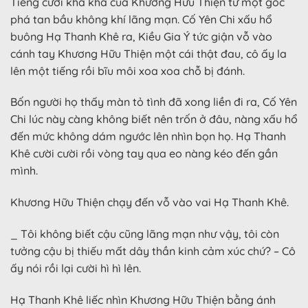
Tiếng cười khà khà của Khương Hữu Thiện từ một góc
phá tan bầu không khí lãng mạn. Cố Yên Chi xấu hổ
buông Hạ Thanh Khê ra, Kiều Gia Ý tức giận vỗ vào
cánh tay Khương Hữu Thiện một cái thật đau, cô ấy la
lên một tiếng rồi bĩu môi xoa xoa chỗ bị đánh.
Bốn người họ thấy màn tỏ tình đã xong liền đi ra, Cố Yên
Chi lúc này càng không biết nên trốn ở đâu, nàng xấu hổ
đến mức không dám ngước lên nhìn bọn họ. Hạ Thanh
Khê cười cười rồi vòng tay qua eo nàng kéo đến gần
mình.
Khương Hữu Thiện chạy đến vỗ vào vai Hạ Thanh Khê.
_ Tôi không biết cậu cũng lãng mạn như vậy, tôi còn
tưởng cậu bị thiếu mất dây thần kinh cảm xúc chứ? – Cô
ấy nói rồi lại cười hì hì lên.
Hạ Thanh Khê liếc nhìn Khương Hữu Thiện bằng ánh