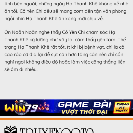
tinh bên ngoài, những ngày Hạ Thanh Khê không về nhà
ăn tối, Cố Yên Chi đều sẽ mang cơm đến tận văn phòng
ngồi nhìn Hạ Thanh Khê ăn xong mới chịu về.
Ôn Noãn Noãn nghe thấy Cố Yên Chi chăm sóc Hạ
Thanh Khê kỹ lưỡng như vậy lại cảm thấy yên tâm. Thể
trạng Hạ Thanh Khê rất tốt, ít khi bị bệnh vặt, chỉ là cô
cao ráo cơ địa lại dễ sụt cân hơn tăng cân nên chỉ cần
nghỉ ngơi không điều độ hoặc làm việc căng thẳng liền
sẽ ốm đi nhiều.