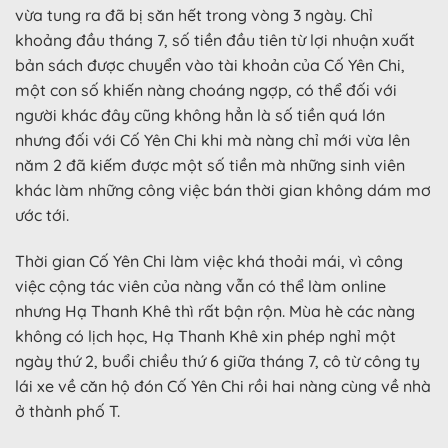
vừa tung ra đã bị săn hết trong vòng 3 ngày. Chỉ
khoảng đầu tháng 7, số tiền đầu tiên từ lợi nhuận xuất
bản sách được chuyển vào tài khoản của Cố Yên Chi,
một con số khiến nàng choáng ngợp, có thể đối với
người khác đây cũng không hẳn là số tiền quá lớn
nhưng đối với Cố Yên Chi khi mà nàng chỉ mới vừa lên
năm 2 đã kiếm được một số tiền mà những sinh viên
khác làm những công việc bán thời gian không dám mơ
ước tới.
Thời gian Cố Yên Chi làm việc khá thoải mái, vì công
việc cộng tác viên của nàng vẫn có thể làm online
nhưng Hạ Thanh Khê thì rất bận rộn. Mùa hè các nàng
không có lịch học, Hạ Thanh Khê xin phép nghỉ một
ngày thứ 2, buổi chiều thứ 6 giữa tháng 7, cô từ công ty
lái xe về căn hộ đón Cố Yên Chi rồi hai nàng cùng về nhà
ở thành phố T.