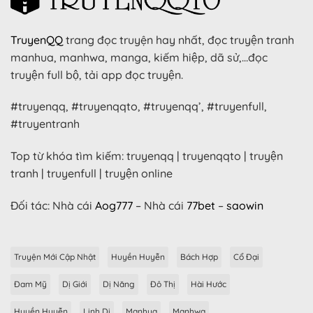
TruyenQQ
trang đọc truyện hay nhất, đọc truyện tranh
manhua, manhwa, manga, kiếm hiệp, dã sử,…đọc
truyện full bộ, tải app đọc truyện.
#truyenqq, #truyenqqto, #truyenqq’, #truyenfull,
#truyentranh
Top từ khóa tìm kiếm: truyenqq | truyenqqto | truyện
tranh | truyenfull | truyện online
Đối tác: Nhà cái
Aog777
– Nhà cái
77bet
–
saowin
Truyện Mới Cập Nhật
Huyền Huyễn
Bách Hợp
Cổ Đại
Đam Mỹ
Dị Giới
Dị Năng
Đô Thị
Hài Hước
Huyền Huyễn
Linh Dị
Manhua
Manhwa