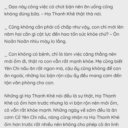
_ Dạo này công việc có chút bận nên ăn uống cũng
không đúng bữa. – Hạ Thanh Khê thật thà nói.
_ Cũng không cần phải cố chấp như vậy, con chỉ mới lên
năm hai cần gì cật lực đến hao tổn sức khỏe chứ? – Ôn
Noãn Noãn nhíu mày lo lắng.
_ Con không có bệnh, chỉ là làm việc căng thẳng nên
mới ốm đi, thật ra con vẫn rất mạnh khỏe. Mẹ cũng biết
Yên Chi nấu ăn rất ngon mà, cậu ấy cũng không để con
ăn ngoài, những lúc bận rộn cậu ấy đều mang cơm đến
tận văn phòng cho con.
Những gì Hạ Thanh Khê nói đều là sự thật, Hạ Thanh
Khê có ốm hơn trước nhưng là vì bận rộn nên mới ốm,
cô vẫn rất khỏe mạnh. Những ngày về sớm đều là ăn
cơm Cố Yên Chi nấu, nàng cũng nhận ra Hạ Thanh Khê
ốm hơn trước rất nhiều nên không cho phép cô ăn linh