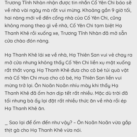
Trương Tĩnh Nhàn nhận được tin nhắn Cố Yên Chi báo sẽ
về nhà vài ngày mà rất vui mừng. Khoảng gần 9 giờ tối,
hai nàng mới về đến cổng nhà của Cố Yên Chi, cũng
không mang theo gì về nhà, Cố Yên Chi tạm biệt Hạ
Thanh Khê rồi xuống xe, Trương Tĩnh Nhàn đã mở sẵn
cửa chào đón nàng.
Hạ Thanh Khê lái xe về nhà, Hạ Thiên San vui vẻ chạy ra
mở cửa nhưng không thấy Cố Yên Chi liền xụ mặt xuống
rất thất vọng. Hạ Thanh Khê đưa cho cô bé túi quà vặt
mà Cố Yên Chi mua cho cô bé, Hạ Thiên San liền vui
mừng trở lại. Ôn Noãn Noãn nhíu mày khi thấy Hạ
Thanh Khê đã ốm hơn dịp tết rất nhiều. Mặc dù trời đã
tối nhưng bà ấy lại đặt rất nhiều thức ăn về nhà rồi ép
Hạ Thanh Khê ăn.
_ Sao lại để ốm đến như vậy? – Ôn Noãn Noãn vừa gắp
thịt gà cho Hạ Thanh Khê vừa nói.