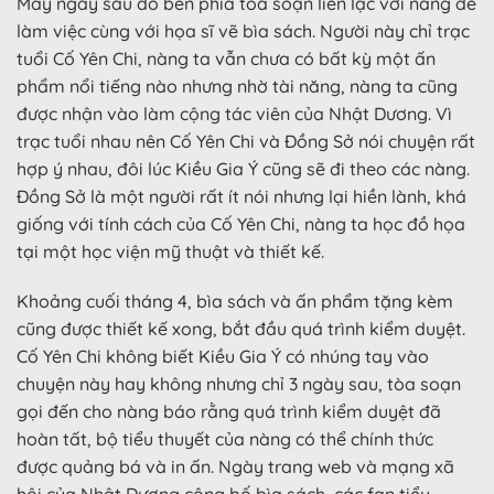
Mấy ngày sau đó bên phía tòa soạn liên lạc với nàng để
làm việc cùng với họa sĩ vẽ bìa sách. Người này chỉ trạc
tuổi Cố Yên Chi, nàng ta vẫn chưa có bất kỳ một ấn
phẩm nổi tiếng nào nhưng nhờ tài năng, nàng ta cũng
được nhận vào làm cộng tác viên của Nhật Dương. Vì
trạc tuổi nhau nên Cố Yên Chi và Đồng Sở nói chuyện rất
hợp ý nhau, đôi lúc Kiều Gia Ý cũng sẽ đi theo các nàng.
Đồng Sở là một người rất ít nói nhưng lại hiền lành, khá
giống với tính cách của Cố Yên Chi, nàng ta học đồ họa
tại một học viện mỹ thuật và thiết kế.
Khoảng cuối tháng 4, bìa sách và ấn phẩm tặng kèm
cũng được thiết kế xong, bắt đầu quá trình kiểm duyệt.
Cố Yên Chi không biết Kiều Gia Ý có nhúng tay vào
chuyện này hay không nhưng chỉ 3 ngày sau, tòa soạn
gọi đến cho nàng báo rằng quá trình kiểm duyệt đã
hoàn tất, bộ tiểu thuyết của nàng có thể chính thức
được quảng bá và in ấn. Ngày trang web và mạng xã