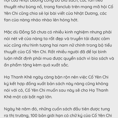
hội của Nhật Dương công bố bìa sách, các fan tiểu
thuyết như bùng nổ, trang fanclub trên mạng mã hội Cố
Yên Chi cũng chia sẻ lại bài viết của Nhật Dương, các
fan của nàng nháo nhào lên hóng hớt.
Mặc dù Đồng Sở chưa có nhiều kinh nghiệm nhưng phải
nói nét vẽ của nàng ta rất đẹp và truyền tải được cảm
xúc cũng như hình tượng hai nam nữ chính trong bộ tiểu
thuyết của Cố Yên Chi. Rất nhiều người đã để lại bình
luận nhất định phải mua được quyển sách vì bìa sách và
ấn phẩm tặng kèm quá xuất sắc.
Hạ Thanh Khê ngày càng bận rộn nên việc Cố Yên Chi
ký kết hợp đồng xuất bản sách này nàng cũng không
nói với cô, Cố Yên Chi muốn sau này sẽ cho Hạ Thanh
Khê một cái bất ngờ lớn.
Ngày hè năm đó, những cuốn sách đầu tiên được tung
ra thị trường, 100 bản giới hạn có chữ ký của Cố Yên Chi