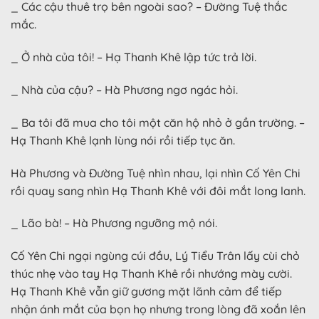
_ Các cậu thuê trọ bên ngoài sao? – Đường Tuệ thắc
mắc.
_ Ở nhà của tôi! – Hạ Thanh Khê lập tức trả lời.
_ Nhà của cậu? – Hà Phương ngơ ngác hỏi.
_ Ba tôi đã mua cho tôi một căn hộ nhỏ ở gần trường. –
Hạ Thanh Khê lạnh lùng nói rồi tiếp tục ăn.
Hà Phương và Đường Tuệ nhìn nhau, lại nhìn Cố Yên Chi
rồi quay sang nhìn Hạ Thanh Khê với đôi mắt long lanh.
_ Lão bà! – Hà Phương ngưỡng mộ nói.
Cố Yên Chi ngại ngùng cúi đầu, Lý Tiểu Trân lấy cùi chỏ
thúc nhẹ vào tay Hạ Thanh Khê rồi nhướng mày cười.
Hạ Thanh Khê vẫn giữ gương mặt lãnh cảm để tiếp
nhận ánh mắt của bọn họ nhưng trong lòng đã xoắn lên