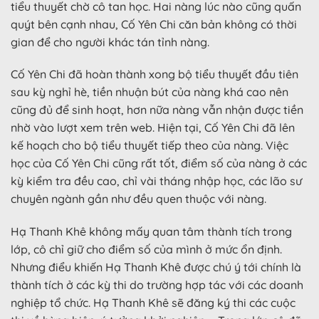
tiểu thuyết chờ cô tan học. Hai nàng lúc nào cũng quấn
quýt bên cạnh nhau, Cố Yên Chi căn bản không có thời
gian để cho người khác tán tỉnh nàng.
Cố Yên Chi đã hoàn thành xong bộ tiểu thuyết đầu tiên
sau kỳ nghỉ hè, tiền nhuận bút của nàng khá cao nên
cũng đủ để sinh hoạt, hơn nữa nàng vẫn nhận được tiền
nhờ vào lượt xem trên web. Hiện tại, Cố Yên Chi đã lên
kế hoạch cho bộ tiểu thuyết tiếp theo của nàng. Việc
học của Cố Yên Chi cũng rất tốt, điểm số của nàng ở các
kỳ kiểm tra đều cao, chỉ vài tháng nhập học, các lão sư
chuyên ngành gần như đều quen thuộc với nàng.
Hạ Thanh Khê không mấy quan tâm thành tích trong
lớp, cô chỉ giữ cho điểm số của mình ở mức ổn định.
Nhưng điểu khiến Hạ Thanh Khê được chú ý tới chính là
thành tích ở các kỳ thi do trường hợp tác với các doanh
nghiệp tổ chức. Hạ Thanh Khê sẽ đăng ký thi các cuộc