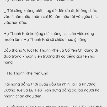
_ Tôi cũng không biết, hay để đến đó đi, không chắc
vào 4 năm nữa, thậm chí 10 năm nữa tôi vẫn yêu thích
việc học đâu.
Hạ Thanh Khê im lặng nhìn nàng, chỉ cần việc nàng
muốn làm, Hạ Thanh Khê sẽ chiều theo ý nàng.
Đầu tháng 9, lúc Hạ Thanh Khê và Cố Yên Chi đang đi
dạo trong khuôn viên trường thì có tiếng gọi tên hai
nàng.
_ Hạ Thanh Khê! Yên Chi!
Hai nàng đồng thời quay đầu lại nhìn, là Hà Phương,
Đường Tuệ và Lý Tiểu Trân đứng đằng xa, ba người họ
nhanh chân chạy đến.
_ Cuối cùng cũng tìm được hai người. – Lý Tiểu Trân thở