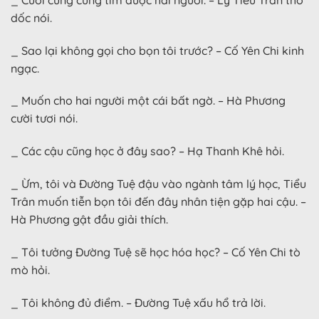
dốc nói.
_ Sao lại không gọi cho bọn tôi trước? – Cố Yên Chi kinh
ngạc.
_ Muốn cho hai người một cái bất ngờ. – Hà Phương
cười tươi nói.
_ Các cậu cũng học ở đây sao? – Hạ Thanh Khê hỏi.
_ Ừm, tôi và Đường Tuệ đậu vào ngành tâm lý học, Tiểu
Trân muốn tiễn bọn tôi đến đây nhân tiện gặp hai cậu. –
Hà Phương gật đầu giải thích.
_ Tôi tưởng Đường Tuệ sẽ học hóa học? – Cố Yên Chi tò
mò hỏi.
_ Tôi không đủ điểm. – Đường Tuệ xấu hổ trả lời.