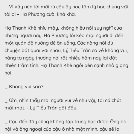
_ Vì vậy nên tôi mới rủ cậu ấy học tâm lý học chung với
tôi a! – Hà Phương cười khà khà.
Hạ Thanh Khê nhíu mày, không hiểu nổi suy nghĩ của
những người này. Hà Phương lôi kéo mọi người đi đến
một quán đồ nướng để ăn uống. Các nàng nói đủ
chuyện bát quái với nhau, Lý Tiểu Trân có vẻ không vui,
nàng ta ngày thường nói rất nhiều hôm nay lại đột
nhiên trầm tính. Hạ Thanh Khê ngồi bên cạnh nhỏ giọng
hỏi.
_ Không vui sao?
_ Ừm, nhìn thấy mọi người vui vẻ như vậy tôi có chút
mất mát. – Lý Tiểu Trân gật đầu.
_ Cậu đến đây cũng không tập trung học được. Ông bà
nội và ông ngoại của cậu ở nhà một mình, cậu sẽ lo