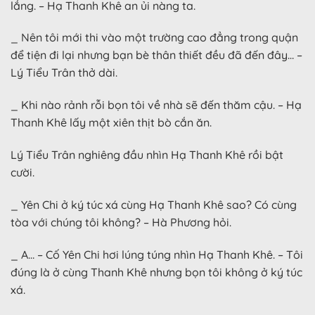
lắng. – Hạ Thanh Khê an ủi nàng ta.
_ Nên tôi mới thi vào một trường cao đẳng trong quận
để tiện đi lại nhưng bạn bè thân thiết đều đã đến đây… –
Lý Tiểu Trân thở dài.
_ Khi nào rảnh rỗi bọn tôi về nhà sẽ đến thăm cậu. – Hạ
Thanh Khê lấy một xiên thịt bò cắn ăn.
Lý Tiểu Trân nghiêng đầu nhìn Hạ Thanh Khê rồi bật
cười.
_ Yên Chi ở ký túc xá cùng Hạ Thanh Khê sao? Có cùng
tòa với chúng tôi không? – Hà Phương hỏi.
_ A… – Cố Yên Chi hơi lúng túng nhìn Hạ Thanh Khê. – Tôi
đúng là ở cùng Thanh Khê nhưng bọn tôi không ở ký túc
xá.