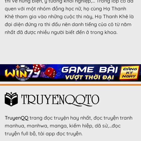
thi về hùng biện, ý tưởng khởi nghiệp,… Trong lớp cô đã
quen với một nhóm đồng học nữ, họ cùng Hạ Thanh
Khê tham gia vào những cuộc thi này, Hạ Thanh Khê là
đại diện đứng ra thi đấu nên danh tiếng của cô từ năm
nhất đã được nhiều người biết đến ở trong khoa.
TruyenQQ
trang đọc truyện hay nhất, đọc truyện tranh
manhua, manhwa, manga, kiếm hiệp, dã sử,…đọc
truyện full bộ, tải app đọc truyện.