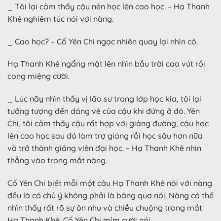
_ Tôi lại cảm thấy cậu nên học lên cao học. – Hạ Thanh
Khê nghiêm túc nói với nàng.
_ Cao học? – Cố Yên Chi ngạc nhiên quay lại nhìn cô.
Hạ Thanh Khê ngẩng mặt lên nhìn bầu trời cao vút rồi
cong miệng cười.
_ Lúc nãy nhìn thấy vị lão sư trong lớp học kia, tôi lại
tưởng tượng đến dáng vẻ của cậu khi đứng ở đó. Yên
Chi, tôi cảm thấy cậu rất hợp với giảng đường, cậu học
lên cao học sau đó làm trợ giảng rồi học sâu hơn nữa
và trở thành giảng viên đại học. – Hạ Thanh Khê nhìn
thẳng vào trong mắt nàng.
Cố Yên Chi biết mỗi một câu Hạ Thanh Khê nói với nàng
đều là có chủ ý không phải là bâng quơ nói. Nàng có thể
nhìn thấy rất rõ sự ôn nhu và chiều chuộng trong mắt
Hạ Thanh Khê. Cố Yên Chi mỉm cười nói.