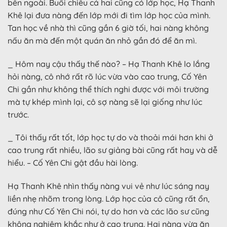
bên ngoài. Buổi chiều cả hai cũng có lớp học, Hạ Thanh
Khê lại đưa nàng đến lớp mới đi tìm lớp học của mình.
Tan học về nhà thì cũng gần 6 giờ tối, hai nàng không
nấu ăn mà đến một quán ăn nhỏ gần đó để ăn mì.
_ Hôm nay cậu thấy thế nào? – Hạ Thanh Khê lo lắng
hỏi nàng, cô nhớ rất rõ lúc vừa vào cao trung, Cố Yên
Chi gần như không thể thích nghi được với môi trường
mà tự khép mình lại, cô sợ nàng sẽ lại giống như lúc
trước.
_ Tôi thấy rất tốt, lớp học tự do và thoải mái hơn khi ở
cao trung rất nhiều, lão sư giảng bài cũng rất hay và dễ
hiểu. – Cố Yên Chi gật đầu hài lòng.
Hạ Thanh Khê nhìn thấy nàng vui vẻ như lúc sáng nay
liền nhẹ nhõm trong lòng. Lớp học của cô cũng rất ổn,
đúng như Cố Yên Chi nói, tự do hơn và các lão sư cũng
không nghiêm khắc như ở cao trung. Hai nàng vừa ăn