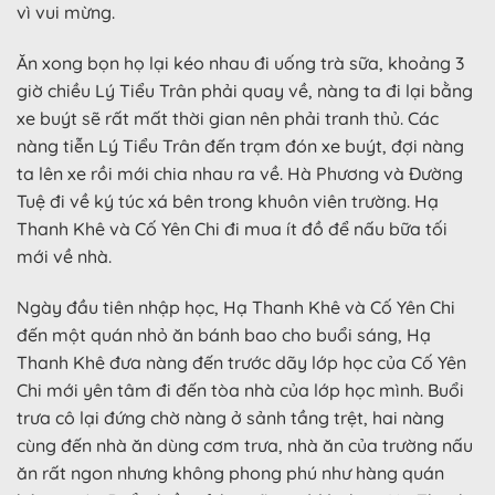
vì vui mừng.
Ăn xong bọn họ lại kéo nhau đi uống trà sữa, khoảng 3
giờ chiều Lý Tiểu Trân phải quay về, nàng ta đi lại bằng
xe buýt sẽ rất mất thời gian nên phải tranh thủ. Các
nàng tiễn Lý Tiểu Trân đến trạm đón xe buýt, đợi nàng
ta lên xe rồi mới chia nhau ra về. Hà Phương và Đường
Tuệ đi về ký túc xá bên trong khuôn viên trường. Hạ
Thanh Khê và Cố Yên Chi đi mua ít đồ để nấu bữa tối
mới về nhà.
Ngày đầu tiên nhập học, Hạ Thanh Khê và Cố Yên Chi
đến một quán nhỏ ăn bánh bao cho buổi sáng, Hạ
Thanh Khê đưa nàng đến trước dãy lớp học của Cố Yên
Chi mới yên tâm đi đến tòa nhà của lớp học mình. Buổi
trưa cô lại đứng chờ nàng ở sảnh tầng trệt, hai nàng
cùng đến nhà ăn dùng cơm trưa, nhà ăn của trường nấu
ăn rất ngon nhưng không phong phú như hàng quán