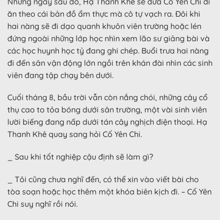
Những ngày sau đó, Hạ Thanh Khê sẽ đưa Cố Yên Chi đi
ăn theo cái bản đồ ẩm thực mà cô tự vạch ra. Đôi khi
hai nàng sẽ đi dạo quanh khuôn viên trường hoặc lén
đứng ngoài những lớp học nhìn xem lão sư giảng bài và
các học huynh học tỷ đang ghi chép. Buổi trưa hai nàng
đi đến sân vận động lớn ngồi trên khán đài nhìn các sinh
viên đang tập chạy bên dưới.
Cuối tháng 8, bầu trời vẫn còn nắng chói, những cây cổ
thụ cao to tỏa bóng dưới sân trường, một vài sinh viên
lười biếng đang nấp dưới tán cây nghịch điện thoại. Hạ
Thanh Khê quay sang hỏi Cố Yên Chi.
_ Sau khi tốt nghiệp cậu định sẽ làm gì?
_ Tôi cũng chưa nghĩ đến, có thể xin vào viết bài cho
tòa soạn hoặc học thêm một khóa biên kịch đi. – Cố Yên
Chi suy nghĩ rồi nói.