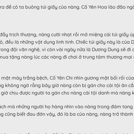
ra để cô ta buông túi giấy của nàng. Cố Yên Hoa lảo đão ngã 
 đầy trịch thượng, nàng cười nhạt rồi mở miệng cái túi giấy 
 đều là những vật dụng linh tinh. Chiếc túi giấy này là củ
rong đội văn nghệ, vì còn vài ngày nữa là Dương Dung sẽ đi 
ua tặng nàng lúc các nàng đi chơi ở trung tâm thương mại nh
à mặt mày trắng bệch, Cố Yên Chi nhìn gương mặt bối rối c
ng không ngờ rằng bây giờ nàng còn bị gán cho cái tội ăn cắ
giờ chịu được người ta gán cho nàng cái tội danh mà nàng 
cách mà những người họ hàng nhìn vào nàng trong đám tang 
ng cũng biết đau đớn vậy, đó là ba của nàng, nàng trở thàn