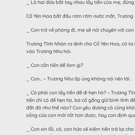
_ Là hai đứa bắt tay nhau lấy tiền của mẹ, đúng 
Cố Yên Hoa bắt đầu rơm rớm nước mắt, Trương Tĩ
_ Con trở về phòng đi, mẹ sẽ nói chuyện với con 
Trương Tĩnh Nhàn ra lệnh cho Cố Yên Hoa, cô ta
vào Trương Như hỏi.
_ Con cần tiền để làm gì?
_ Con… – Trương Như ấp úng không nói nên lời.
_ Có phải con lấy tiền để đi hẹn hò? – Trương Tĩ
tiền chỉ có để hẹn hò, bà cố gắng giữ bình tĩnh
đắt đỏ như thế nào? Con yêu đương cô cũng khôn
sống của con mới tốt hơn được, hay con định qu
_ Con xin lỗi, cô, con hứa sẽ kiếm tiền trả lại 