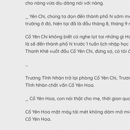
cho nàng vừa dịu dàng nói với nàng.
_ Yên Chi, chúng ta dọn đến thành phố N sớm một
trường ở đó, hiện tại đã là đầu tháng 8, tháng
Cố Yên Chi không biết có nghe lọt tai những gì 
là sẽ đến thành phố N trước 1 tuần lịch nhập học
Thanh Khê vuốt đầu Cố Yên Chi, đừng sợ, có tôi ở
…
Trương Tĩnh Nhàn trở lại phòng Cố Yên Chi, Trươ
Tĩnh Nhàn chất vấn Cố Yên Hoa.
_ Cố Yên Hoa, con nói thật cho mẹ, thời gian q
Cố Yên Hoa mặt mày tái mét không dám mở miệng 
Cố Yên Hoa.