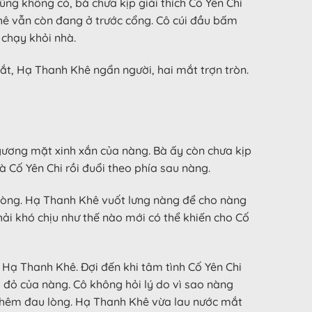
ng không có, bà chưa kịp giải thích Cố Yên Chi
Khê vẫn còn đang ở trước cổng. Cô cúi đầu bấm
 chạy khỏi nhà.
ắt, Hạ Thanh Khê ngẩn người, hai mắt trợn tròn.
 gương mặt xinh xắn của nàng. Bà ấy còn chưa kịp
 Cố Yên Chi rồi đuổi theo phía sau nàng.
 lòng. Hạ Thanh Khê vuốt lưng nàng để cho nàng
hải khó chịu như thế nào mới có thể khiến cho Cố
 Hạ Thanh Khê. Đợi đến khi tâm tình Cố Yên Chi
g đỏ của nàng. Cô không hỏi lý do vì sao nàng
ể thêm đau lòng. Hạ Thanh Khê vừa lau nước mắt