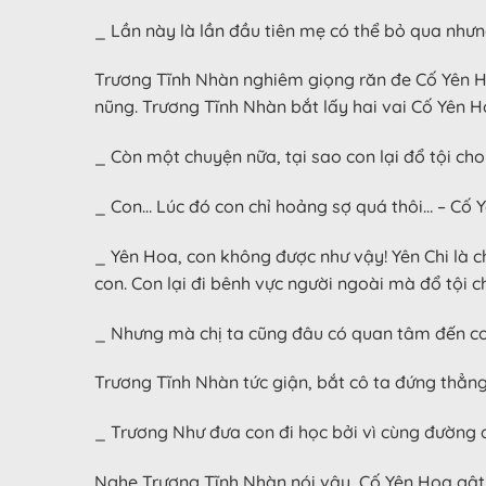
_ Lần này là lần đầu tiên mẹ có thể bỏ qua như
Trương Tĩnh Nhàn nghiêm giọng răn đe Cố Yên Ho
nũng. Trương Tĩnh Nhàn bắt lấy hai vai Cố Yên 
_ Còn một chuyện nữa, tại sao con lại đổ tội cho
_ Con… Lúc đó con chỉ hoảng sợ quá thôi… – Cố 
_ Yên Hoa, con không được như vậy! Yên Chi là c
con. Con lại đi bênh vực người ngoài mà đổ tội 
_ Nhưng mà chị ta cũng đâu có quan tâm đến con,
Trương Tĩnh Nhàn tức giận, bắt cô ta đứng thẳng
_ Trương Như đưa con đi học bởi vì cùng đường đ
Nghe Trương Tĩnh Nhàn nói vậy, Cố Yên Hoa gật