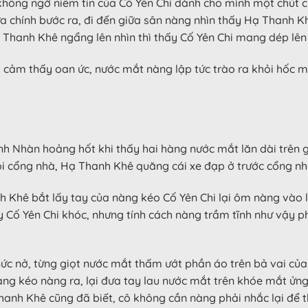
hông ngờ niềm tin của Cố Yên Chi dành cho mình một chút cũ
ửa chính bước ra, đi đến giữa sân nàng nhìn thấy Hạ Thanh 
Hạ Thanh Khê ngẩng lên nhìn thì thấy Cố Yên Chi mang dép lên
 cảm thấy oan ức, nước mắt nàng lập tức trào ra khỏi hốc m
ĩnh Nhàn hoảng hốt khi thấy hai hàng nước mắt lăn dài trên
i cổng nhà, Hạ Thanh Khê quăng cái xe đạp ở trước cổng nhà
h Khê bắt lấy tay của nàng kéo Cố Yên Chi lại ôm nàng vào
ấy Cố Yên Chi khóc, nhưng tính cách nàng trầm tĩnh như vậy p
ức nở, từng giọt nước mắt thấm ướt phần áo trên bả vai của
 nàng kéo nàng ra, lại đưa tay lau nước mắt trên khóe mắt ửn
 Thanh Khê cũng đã biết, cô không cần nàng phải nhắc lại đ