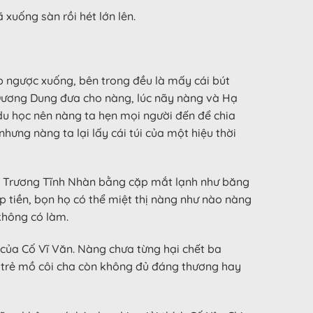
xuống sàn rồi hét lớn lên.
úp ngược xuống, bên trong đều là mấy cái bút
a Dương Dung đưa cho nàng, lúc nãy nàng và Hạ
du học nên nàng ta hẹn mọi người đến để chia
ưng nàng ta lại lấy cái túi của một hiệu thời
ủa Trương Tĩnh Nhàn bằng cặp mắt lạnh như băng
p tiền, bọn họ có thể miệt thị nàng như nào nàng
không có làm.
của Cố Vĩ Văn. Nàng chưa từng hại chết ba
h trẻ mồ côi cha còn không đủ đáng thương hay