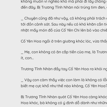
không muốn vì nghèo khó mà phải đi lấy chồng g
đến đây. Bị Trương Tĩnh Nhàn nói trúng tim đen, 
_ Chuyện cũng đã như vậy, cô không phải trách c
tới đồn cảnh sát. Sau này nếu có khó khăn cần ti
nhặt mấy món đồ của Cố Yên Chi lên bỏ vào chiếc
Cố Yên Hoa ngồi ở trên giường khóc lóc, vừa thấ
_ Mẹ, con không có ăn cắp tiền của mẹ, là Trương
ít, con…
Trương Tĩnh Nhàn đẩy tay Cố Yên Hoa ra khỏi ng
_ Vậy con cảm thấy việc con làm là không có lỗi?
biết mẹ cực khổ như thế nào không, Cố Yên Hoa
Bị Trương Tĩnh Nhàn quát Cố Yên Hoa càng khóc l
Hoa khóc, bà không có ý định dỗ dành như những