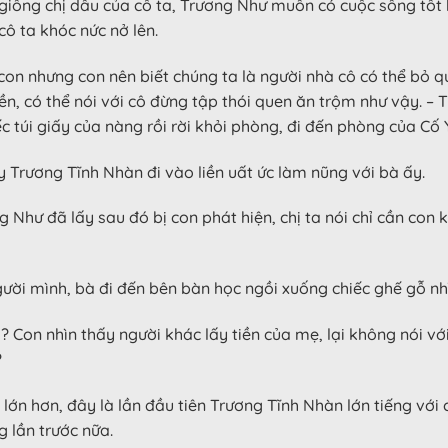
iống chị dâu của cô ta, Trương Như muốn có cuộc sống tốt 
cô ta khóc nức nở lên.
on nhưng con nên biết chúng ta là người nhà cô có thể bỏ qu
ền, có thể nói với cô đừng tập thói quen ăn trộm như vậy. – 
 túi giấy của nàng rồi rời khỏi phòng, đi đến phòng của Cố 
y Trương Tĩnh Nhàn đi vào liền uất ức làm nũng với bà ấy.
 Như đã lấy sau đó bị con phát hiện, chị ta nói chỉ cần con
ười mình, bà đi đến bên bàn học ngồi xuống chiếc ghế gỗ n
 Con nhìn thấy người khác lấy tiền của mẹ, lại không nói với
?
ớn hơn, đây là lần đầu tiên Trương Tĩnh Nhàn lớn tiếng với
 lần trước nữa.