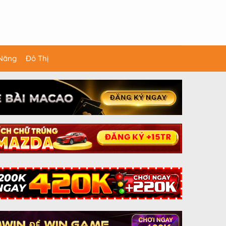
 Năng
Đô Thị