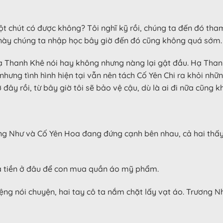
 chút có được không? Tôi nghĩ kỹ rồi, chúng ta đến đó tham 
 9 này chúng ta nhập học bây giờ đến đó cũng không quá sớm.
Hạ Thanh Khê nói hay không nhưng nàng lại gật đầu. Hạ Than
 nhưng tình hình hiện tại vẫn nên tách Cố Yên Chi ra khỏi n
 đây rồi, từ bây giờ tôi sẽ bảo vệ cậu, dù là ai đi nữa cũng
ng Như và Cố Yên Hoa đang đứng cạnh bên nhau, cả hai thấy 
ua tiền ở đâu để con mua quần áo mỹ phẩm.
nói chuyện, hai tay cô ta nắm chặt lấy vạt áo. Trương Như 