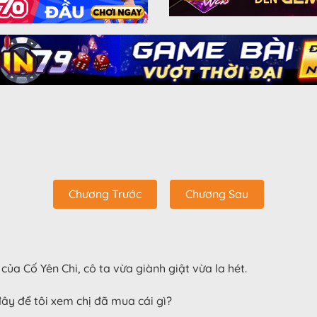
Chương Trước
Chương Sau
của Cố Yên Chi, cô ta vừa giành giật vừa la hét.
đây để tôi xem chị đã mua cái gì?