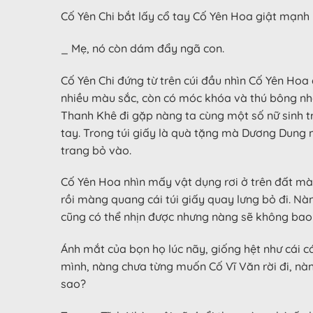
Cố Yên Chi bắt lấy cổ tay Cố Yên Hoa giật mạnh 
_ Mẹ, nó còn dám đẩy ngã con.
Cố Yên Chi đứng từ trên cúi đầu nhìn Cố Yên Hoa
nhiều màu sắc, còn có móc khóa và thú bông nhỏ,
Thanh Khê đi gặp nàng ta cùng một số nữ sinh t
tay. Trong túi giấy là quà tặng mà Dương Dung m
trang bỏ vào.
Cố Yên Hoa nhìn mấy vật dụng rơi ở trên đất m
rồi màng quang cái túi giấy quay lưng bỏ đi. Nà
cũng có thể nhịn được nhưng nàng sẽ không bao 
Ánh mắt của bọn họ lúc nãy, giống hệt như cái 
mình, nàng chưa từng muốn Cố Vĩ Văn rời đi, nà
sao?