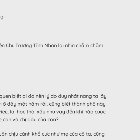
g.
ên Chi. Trương Tĩnh Nhàn lại nhìn chằm chằm
quen biết ai đó nên lý do duy nhất nàng ta lấy
on ở đây một năm rồi, cũng biết thành phố này
c, lại học thói xấu như vậy đến khi nào cuộc
ẹ con và chị dâu của con?
 muốn chịu cảnh khổ cực như mẹ của cô ta, cũng