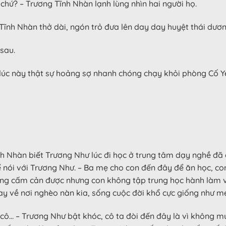
chứ? – Trương Tĩnh Nhàn lạnh lùng nhìn hai người họ.
nh Nhàn thở dài, ngón trỏ đưa lên day day huyệt thái dươn
sau.
 lúc này thật sự hoảng sợ nhanh chóng chạy khỏi phòng Cố Y
nh Nhàn biết Trương Như lúc đi học ở trung tâm dạy nghề đã 
 để nói với Trương Như. – Ba mẹ cho con đến đây để ăn học, c
g cấm cản được nhưng con không tập trung học hành làm việ
ay về nơi nghèo nàn kia, sống cuộc đời khổ cực giống như m
cho cô… – Trương Như bật khóc, cô ta đòi đến đây là vì không