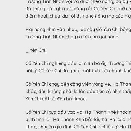
Trương Tĩnh Nhàn vội vã đuổi theo nàng, bà ấy k
đã tưởng bà nghi ngờ nàng rồi. Cố Yên Chi mở c
điện thoại, chưa kịp rời đi, nghe tiếng mở cửa 
Hai nàng nhìn vào nhau, lúc này Cố Yên Chi bỗng
Trương Tĩnh Nhàn chạy ra tới cửa gọi nàng.
_ Yên Chi!
Cố Yên Chi nghiêng đầu lại nhìn bà ấy, Trương T
nói gì Cố Yên Chi đã quay mặt bước đi nhanh khỏ
Cố Yên Chi chạy đến công viên vắng vẻ, Hạ Than
khóc, đây không phải là lần đầu tiên cô nhìn th
Yên Chi uất ức đến bật khóc.
Cố Yên Chi tựa đầu vào vai Hạ Thanh Khê khóc n
bình tĩnh lại, Hạ Thanh Khê bắt lấy hai vai của
khóc, chuyện gia đình Cố Yên Chi ít nhiều gì Hạ