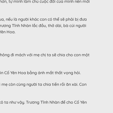
hơn, tự mình làm chủ cuộc đời của mình nên mới
a, nếu là người khác con có thể sẽ phải bị đưa
Trương Tĩnh Nhàn lắc đầu, thở dài, bà cúi người
Yên Hoa.
 không đi mách với mẹ chị ta sẽ chia cho con một
hìn Cố Yên Hoa bằng ánh mắt thất vọng hỏi.
 mẹ còn cùng người ta chia tiền rồi ăn xài. Con
 cô ta như vậy. Trương Tĩnh Nhàn để cho Cố Yên