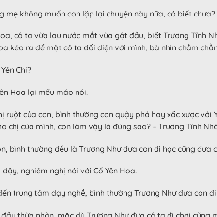
ng mẹ không muốn con lặp lại chuyện này nữa, có biết chưa?
a, cô ta vừa lau nước mắt vừa gật đầu, biết Trương Tĩnh Nh
Hoa kéo ra để mặt cô ta đối diện với mình, bà nhìn chằm ch
 Yên Chi?
Yên Hoa lại mếu máo nói.
hị ruột của con, bình thường con quậy phá hay xấc xược với 
cho chị của mình, con làm vậy là đúng sao? – Trương Tĩnh Nh
 bình thường đều là Trương Như đưa con đi học cũng đưa con
 dậy, nghiêm nghị nói với Cố Yên Hoa.
ến trung tâm dạy nghề, bình thường Trương Như đưa con đi ch
 đầu thừa nhận, mặc dù Trương Như đưa cô ta đi chơi cũng 