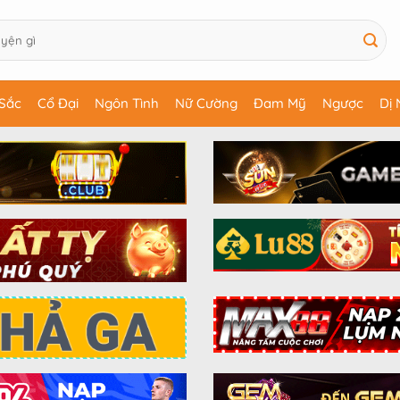
Sắc
Cổ Đại
Ngôn Tình
Nữ Cường
Đam Mỹ
Ngược
Dị