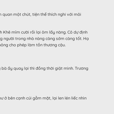
quan một chút, tiện thể thích nghi với môi
h Khê mỉm cười rồi lại ôm lấy nàng. Cô dự định
hững người trong nhà nàng càng sớm càng tốt. Hạ
 không cho phép làm tồn thương cậu.
bà ấy quay lại thì đồng thời giật mình. Trương
ở bên cạnh cúi gằm mặt, lại len lén liếc nhìn