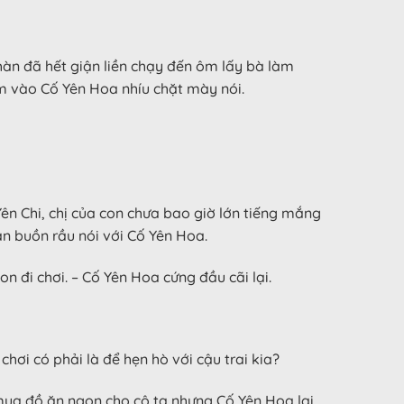
àn đã hết giận liền chạy đến ôm lấy bà làm
ằm vào Cố Yên Hoa nhíu chặt mày nói.
Yên Chi, chị của con chưa bao giờ lớn tiếng mắng
àn buồn rầu nói với Cố Yên Hoa.
 đi chơi. – Cố Yên Hoa cứng đầu cãi lại.
ơi có phải là để hẹn hò với cậu trai kia?
mua đồ ăn ngon cho cô ta nhưng Cố Yên Hoa lại