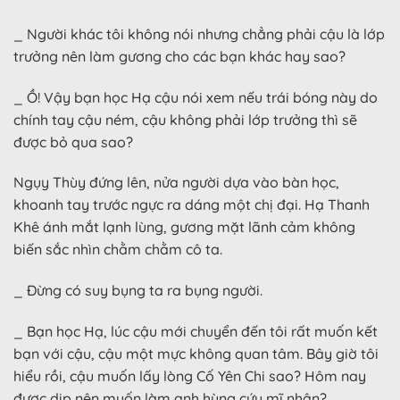
_ Người khác tôi không nói nhưng chẳng phải cậu là lớp
trưởng nên làm gương cho các bạn khác hay sao?
_ Ồ! Vậy bạn học Hạ cậu nói xem nếu trái bóng này do
chính tay cậu ném, cậu không phải lớp trưởng thì sẽ
được bỏ qua sao?
Ngụy Thùy đứng lên, nửa người dựa vào bàn học,
khoanh tay trước ngực ra dáng một chị đại. Hạ Thanh
Khê ánh mắt lạnh lùng, gương mặt lãnh cảm không
biến sắc nhìn chằm chằm cô ta.
_ Đừng có suy bụng ta ra bụng người.
_ Bạn học Hạ, lúc cậu mới chuyển đến tôi rất muốn kết
bạn với cậu, cậu một mực không quan tâm. Bây giờ tôi
hiểu rồi, cậu muốn lấy lòng Cố Yên Chi sao? Hôm nay
được dịp nên muốn làm anh hùng cứu mĩ nhân?