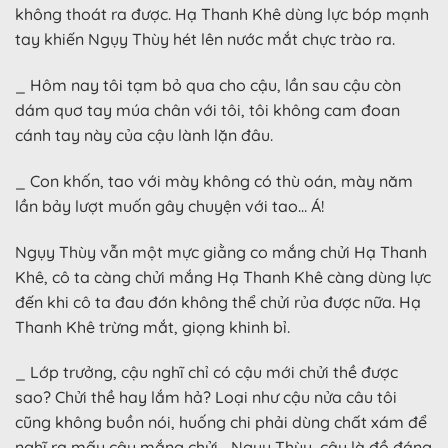
không thoát ra được. Hạ Thanh Khê dùng lực bóp mạnh
tay khiến Ngụy Thùy hét lên nước mắt chực trào ra.
_ Hôm nay tôi tạm bỏ qua cho cậu, lần sau cậu còn
dám quơ tay múa chân với tôi, tôi không cam đoan
cánh tay này của cậu lành lặn đâu.
_ Con khốn, tao với mày không có thù oán, mày năm
lần bảy lượt muốn gây chuyện với tao… Á!
Ngụy Thùy vẫn một mực giằng co mắng chửi Hạ Thanh
Khê, cô ta càng chửi mắng Hạ Thanh Khê càng dùng lực
đến khi cô ta đau đớn không thể chửi rủa được nữa. Hạ
Thanh Khê trừng mắt, giọng khinh bỉ.
_ Lớp trưởng, cậu nghĩ chỉ có cậu mới chửi thề được
sao? Chửi thề hay lắm hả? Loại như cậu nửa câu tôi
cũng không buồn nói, huống chi phải dùng chất xám để
nghĩ ra mấy câu mắng chửi… Ngụy Thùy, cậu là đồ đáng