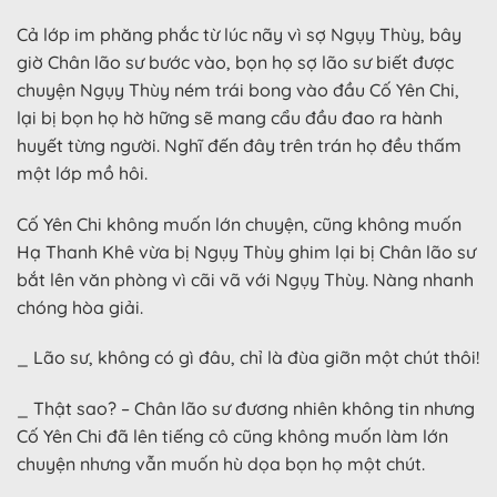
Cả lớp im phăng phắc từ lúc nãy vì sợ Ngụy Thùy, bây
giờ Chân lão sư bước vào, bọn họ sợ lão sư biết được
chuyện Ngụy Thùy ném trái bong vào đầu Cố Yên Chi,
lại bị bọn họ hờ hững sẽ mang cẩu đầu đao ra hành
huyết từng người. Nghĩ đến đây trên trán họ đều thấm
một lớp mồ hôi.
Cố Yên Chi không muốn lớn chuyện, cũng không muốn
Hạ Thanh Khê vừa bị Ngụy Thùy ghim lại bị Chân lão sư
bắt lên văn phòng vì cãi vã với Ngụy Thùy. Nàng nhanh
chóng hòa giải.
_ Lão sư, không có gì đâu, chỉ là đùa giỡn một chút thôi!
_ Thật sao? – Chân lão sư đương nhiên không tin nhưng
Cố Yên Chi đã lên tiếng cô cũng không muốn làm lớn
chuyện nhưng vẫn muốn hù dọa bọn họ một chút.