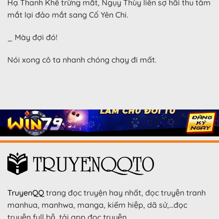
Hạ Thanh Khê trừng mắt, Ngụy Thùy liền sợ hãi thu tầm
mắt lại đảo mắt sang Cố Yên Chi.
_ Mày đợi đó!
Nói xong cô ta nhanh chóng chạy đi mất.
TruyenQQ
trang đọc truyện hay nhất, đọc truyện tranh
manhua, manhwa, manga, kiếm hiệp, dã sử,…đọc
truyện full bộ, tải app đọc truyện.