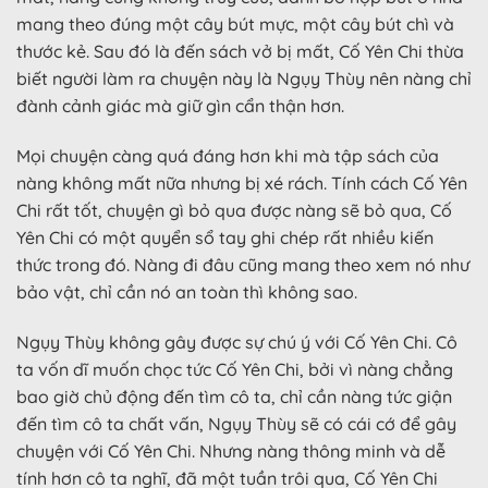
mang theo đúng một cây bút mực, một cây bút chì và
thước kẻ. Sau đó là đến sách vở bị mất, Cố Yên Chi thừa
biết người làm ra chuyện này là Ngụy Thùy nên nàng chỉ
đành cảnh giác mà giữ gìn cẩn thận hơn.
Mọi chuyện càng quá đáng hơn khi mà tập sách của
nàng không mất nữa nhưng bị xé rách. Tính cách Cố Yên
Chi rất tốt, chuyện gì bỏ qua được nàng sẽ bỏ qua, Cố
Yên Chi có một quyển sổ tay ghi chép rất nhiều kiến
thức trong đó. Nàng đi đâu cũng mang theo xem nó như
bảo vật, chỉ cần nó an toàn thì không sao.
Ngụy Thùy không gây được sự chú ý với Cố Yên Chi. Cô
ta vốn dĩ muốn chọc tức Cố Yên Chi, bởi vì nàng chẳng
bao giờ chủ động đến tìm cô ta, chỉ cần nàng tức giận
đến tìm cô ta chất vấn, Ngụy Thùy sẽ có cái cớ để gây
chuyện với Cố Yên Chi. Nhưng nàng thông minh và dễ
tính hơn cô ta nghĩ, đã một tuần trôi qua, Cố Yên Chi