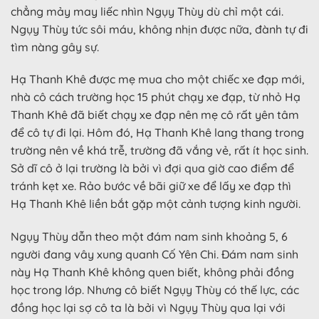
chẳng mảy may liếc nhìn Ngụy Thùy dù chỉ một cái.
Ngụy Thùy tức sôi máu, không nhịn được nữa, đành tự đi
tìm nàng gây sự.
Hạ Thanh Khê được mẹ mua cho một chiếc xe đạp mới,
nhà cô cách trường học 15 phút chạy xe đạp, từ nhỏ Hạ
Thanh Khê đã biết chạy xe đạp nên mẹ cô rất yên tâm
để cô tự đi lại. Hôm đó, Hạ Thanh Khê lang thang trong
trường nên về khá trễ, trường đã vắng vẻ, rất ít học sinh.
Sở dĩ cô ở lại trường là bởi vì đợi qua giờ cao điểm để
tránh kẹt xe. Rảo bước về bãi giữ xe để lấy xe đạp thì
Hạ Thanh Khê liền bắt gặp một cảnh tượng kinh người.
Ngụy Thùy dẫn theo một đám nam sinh khoảng 5, 6
người đang vây xung quanh Cố Yên Chi. Đám nam sinh
này Hạ Thanh Khê không quen biết, không phải đồng
học trong lớp. Nhưng cô biết Ngụy Thùy có thế lực, các
đồng học lại sợ cô ta là bởi vì Ngụy Thùy qua lại với