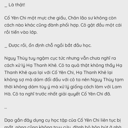
_ Là thật!
Cố Yên Chi một mực che giấu, Chân lão sư không còn
cách nào khác cũng đành phối hợp. Cô gật đầu một cái
rồi tiến vào lớp.
_ Được rồi, ổn định chỗ ngồi bắt đầu học.
Ngụy Thùy tuy ngậm cục tức nhưng vẫn chưa nghĩ ra
cách xử lý Hạ Thanh Khê. Cô ta quả thật không thấy Hạ
Thanh Khê qua lại với Cố Yên Chi, Hạ Thanh Khê lại
không sợ mà dám đối đầu với cô ta nên Ngụy Thùy tạm
thời không dám tùy ý mà xử lý giống cách làm với Lam
Hà. Cô ta nghĩ trước nhất giải quyết Cố Yên Chi đã.
…
Dạo gần đây dụng cụ học tập của Cố Yên Chi liên tục bị
mất, nàng cũng không truy cứu, đành bỏ hộp bút ở nhà