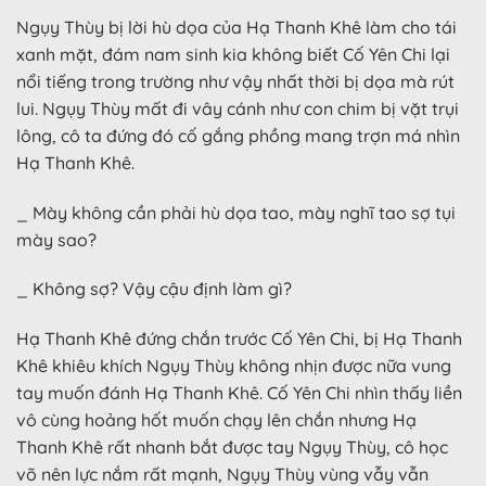
Ngụy Thùy bị lời hù dọa của Hạ Thanh Khê làm cho tái
xanh mặt, đám nam sinh kia không biết Cố Yên Chi lại
nổi tiếng trong trường như vậy nhất thời bị dọa mà rút
lui. Ngụy Thùy mất đi vây cánh như con chim bị vặt trụi
lông, cô ta đứng đó cố gắng phồng mang trợn má nhìn
Hạ Thanh Khê.
_ Mày không cần phải hù dọa tao, mày nghĩ tao sợ tụi
mày sao?
_ Không sợ? Vậy cậu định làm gì?
Hạ Thanh Khê đứng chắn trước Cố Yên Chi, bị Hạ Thanh
Khê khiêu khích Ngụy Thùy không nhịn được nữa vung
tay muốn đánh Hạ Thanh Khê. Cố Yên Chi nhìn thấy liền
vô cùng hoảng hốt muốn chạy lên chắn nhưng Hạ
Thanh Khê rất nhanh bắt được tay Ngụy Thùy, cô học
võ nên lực nắm rất mạnh, Ngụy Thùy vùng vẫy vẫn