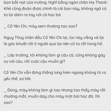
bọn bắt nạt của trường. Nghĩ bằng ngón chân Hạ Thanh
Khê cũng đoán được chính là cái bọn này, không ngờ cô
ta lại dám ra tay với cả học bá.
_ Cố Yên Chi, mày xem thường tao sao?
Ngụy Thùy chặn đầu Cố Yên Chi lại, lúc này vẳng vẻ lại
là góc khuất rất ít người qua lại nên cô ta rất hùng hổ.
_ Lớp trưởng, tôi không làm gì cậu cả, cũng không gây
sự với cậu, rốt cuộc cậu muốn gì?
Cố Yên Chi vẫn đứng thẳng lưng hiên ngang không tỏ ra
yếu thế, sợ hãi.
_ Đúng, mày không làm gì tao nhưng tao thấy mày rất
chướng mắt, muốn dạy cho mày một bài học đó, thì
sao?