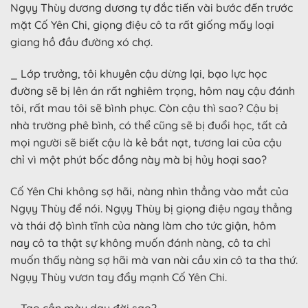
Ngụy Thùy dương dương tự đắc tiến vài bước đến trước
mặt Cố Yên Chi, giọng điệu cô ta rất giống mấy loại
giang hồ đầu đường xó chợ.
_ Lớp trưởng, tôi khuyên cậu dừng lại, bạo lực học
đường sẽ bị lên án rất nghiêm trọng, hôm nay cậu đánh
tôi, rất mau tôi sẽ bình phục. Còn cậu thì sao? Cậu bị
nhà trường phê bình, có thể cũng sẽ bị đuổi học, tất cả
mọi người sẽ biết cậu là kẻ bắt nạt, tương lai của cậu
chỉ vì một phút bốc đồng này mà bị hủy hoại sao?
Cố Yên Chi không sợ hãi, nàng nhìn thẳng vào mắt của
Ngụy Thùy để nói. Ngụy Thùy bị giọng điệu ngay thẳng
và thái độ bình tĩnh của nàng làm cho tức giận, hôm
nay cô ta thật sự không muốn đánh nàng, cô ta chỉ
muốn thấy nàng sợ hãi mà van nài cầu xin cô ta tha thứ.
Ngụy Thùy vươn tay đẩy mạnh Cố Yên Chi.