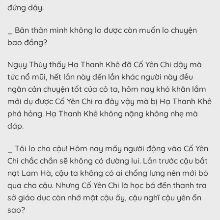
đứng dậy.
_ Bản thân mình không lo được còn muốn lo chuyện
bao đồng?
Ngụy Thùy thấy Hạ Thanh Khê đỡ Cố Yên Chi dậy mà
tức nổ mũi, hết lần này đến lần khác người này đều
ngăn cản chuyện tốt của cô ta, hôm nay khó khăn lắm
mới dụ được Cố Yên Chi ra đây vậy mà bị Hạ Thanh Khê
phá hỏng. Hạ Thanh Khê không nặng không nhẹ mà
đáp.
_ Tôi lo cho cậu! Hôm nay mấy người động vào Cố Yên
Chi chắc chắn sẽ không có đường lui. Lần trước cậu bắt
nạt Lam Hà, cậu ta không có ai chống lưng nên mới bỏ
qua cho cậu. Nhưng Cố Yên Chi là học bá đến thanh tra
sở giáo dục còn nhớ mặt cậu ấy, cậu nghĩ cậu yên ổn
sao?