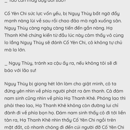
_ Tao cần mày dạy đời sao?
Cố Yên Chi sức lực vốn yếu, bị Ngụy Thùy bất ngờ đẩy
mạnh nàng lùi về sau rồi chao đảo mà ngã xuống sân.
Ngụy Thùy càng ngày càng tiến đến gần nàng. Hạ
Thanh Khê chứng kiến từ đầu lúc này cảm thấy vô cùng
lo lắng Ngụy Thùy sẽ đánh Cố Yên Chi, cô không tự chủ
mà la lớn.
_ Ngụy Thùy, tránh xa cậu ấy ra, nếu không tôi sẽ đi
báo với lão sư!
Ngụy Thùy bị giọng hét lớn làm cho giật mình, cô ta
đứng yên nhìn về phía người phát ra âm thanh. Cả đám
nam sinh cũng nhìn về phía Hạ Thanh Khê. Phóng lao thì
phải theo lao, Hạ Thanh Khê không còn đường lui chỉ
đành đi về phía bọn họ. Đám nam sinh thấy cô đi tới liền
tản ra, Hạ Thanh Khê nhìn thấy Cố Yên Chi ngồi trên
mặt đất, cô nhanh chóng đi đến cúi người đỡ Cố Yên Chi