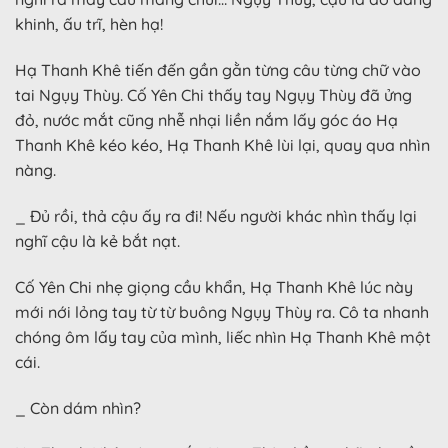
khinh, ấu trĩ, hèn hạ!
Hạ Thanh Khê tiến đến gần gằn từng câu từng chữ vào
tai Ngụy Thùy. Cố Yên Chi thấy tay Ngụy Thùy đã ửng
đỏ, nước mắt cũng nhễ nhại liền nắm lấy góc áo Hạ
Thanh Khê kéo kéo, Hạ Thanh Khê lùi lại, quay qua nhìn
nàng.
_ Đủ rồi, thả cậu ấy ra đi! Nếu người khác nhìn thấy lại
nghĩ cậu là kẻ bắt nạt.
Cố Yên Chi nhẹ giọng cầu khẩn, Hạ Thanh Khê lúc này
mới nới lỏng tay từ từ buông Ngụy Thùy ra. Cô ta nhanh
chóng ôm lấy tay của mình, liếc nhìn Hạ Thanh Khê một
cái.
_ Còn dám nhìn?