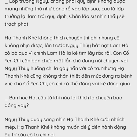
_ Lớp trưởng Ngụy, chẳng phải quy định không được
mang những thứ như bóng rổ vào lớp sao, cậu là lớp
trưởng lại làm trái quy định, Chân lão sư nhìn thấy sẽ
trách phạt.
Hạ Thanh Khê không thích chuyện thị phi nhưng cô
không nhịn được, lần trước Ngụy Thùy bắt nạt Lam Hà
cô bỏ qua vì chính Lam Hà là kẻ tìm lấy rắc rối. Còn Cố
Yên Chi căn bản chưa một lần chủ động nói chuyện với
Ngụy Thùy huống chi là gây hấn với cô ta. Nhưng Hạ
Thanh Khê cũng không thân thiết đến mức đứng ra bênh
vực cho Cố Yên Chi, cô chỉ có thể đóng vai kẻ đứng giữa.
_ Bạn học Hạ, cậu từ khi nào lại thích lo chuyện bao
đồng vậy?
Ngụy Thùy quay sang nhìn Hạ Thanh Khê cười nhếch
mép. Hạ Thanh Khê không muốn để ý đến hành động
ấu trĩ của cô ta chỉ nói.