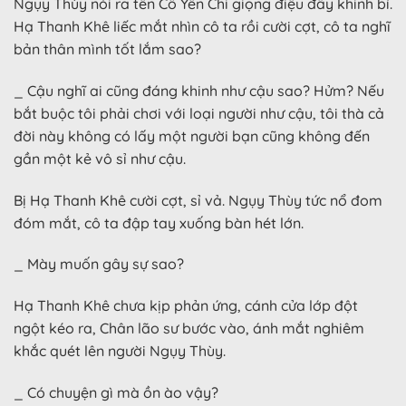
Ngụy Thùy nói ra tên Cố Yên Chi giọng điệu đầy khinh bỉ.
Hạ Thanh Khê liếc mắt nhìn cô ta rồi cười cợt, cô ta nghĩ
bản thân mình tốt lắm sao?
_ Cậu nghĩ ai cũng đáng khinh như cậu sao? Hửm? Nếu
bắt buộc tôi phải chơi với loại người như cậu, tôi thà cả
đời này không có lấy một người bạn cũng không đến
gần một kẻ vô sỉ như cậu.
Bị Hạ Thanh Khê cười cợt, sỉ vả. Ngụy Thùy tức nổ đom
đóm mắt, cô ta đập tay xuống bàn hét lớn.
_ Mày muốn gây sự sao?
Hạ Thanh Khê chưa kịp phản ứng, cánh cửa lớp đột
ngột kéo ra, Chân lão sư bước vào, ánh mắt nghiêm
khắc quét lên người Ngụy Thùy.
_ Có chuyện gì mà ồn ào vậy?