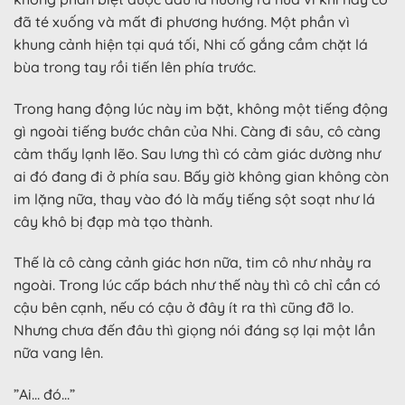
đã té xuống và mất đi phương hướng. Một phần vì
khung cảnh hiện tại quá tối, Nhi cố gắng cầm chặt lá
bùa trong tay rồi tiến lên phía trước.
Trong hang động lúc này im bặt, không một tiếng động
gì ngoài tiếng bước chân của Nhi. Càng đi sâu, cô càng
cảm thấy lạnh lẽo. Sau lưng thì có cảm giác dường như
ai đó đang đi ở phía sau. Bấy giờ không gian không còn
im lặng nữa, thay vào đó là mấy tiếng sột soạt như lá
cây khô bị đạp mà tạo thành.
Thế là cô càng cảnh giác hơn nữa, tim cô như nhảy ra
ngoài. Trong lúc cấp bách như thế này thì cô chỉ cần có
cậu bên cạnh, nếu có cậu ở đây ít ra thì cũng đỡ lo.
Nhưng chưa đến đâu thì giọng nói đáng sợ lại một lần
nữa vang lên.
”Ai… đó…”