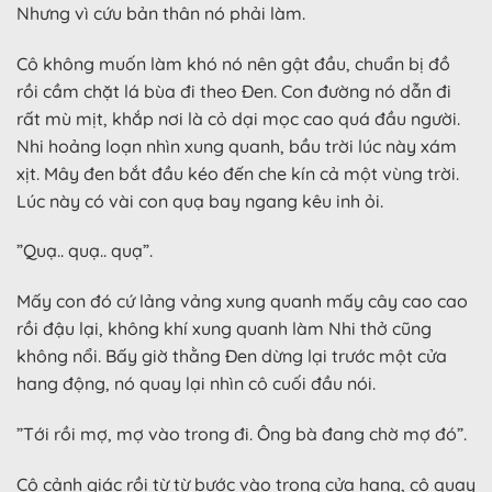
Nhưng vì cứu bản thân nó phải làm.
Cô không muốn làm khó nó nên gật đầu, chuẩn bị đồ
rồi cầm chặt lá bùa đi theo Đen. Con đường nó dẫn đi
rất mù mịt, khắp nơi là cỏ dại mọc cao quá đầu người.
Nhi hoảng loạn nhìn xung quanh, bầu trời lúc này xám
xịt. Mây đen bắt đầu kéo đến che kín cả một vùng trời.
Lúc này có vài con quạ bay ngang kêu inh ỏi.
”Quạ.. quạ.. quạ”.
Mấy con đó cứ lảng vảng xung quanh mấy cây cao cao
rồi đậu lại, không khí xung quanh làm Nhi thở cũng
không nổi. Bấy giờ thằng Đen dừng lại trước một cửa
hang động, nó quay lại nhìn cô cuối đầu nói.
”Tới rồi mợ, mợ vào trong đi. Ông bà đang chờ mợ đó”.
Cô cảnh giác rồi từ từ bước vào trong cửa hang, cô quay