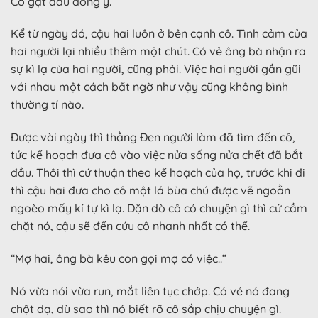
Cô gật đầu đồng ý.
Kể từ ngày đó, cậu hai luôn ở bên cạnh cô. Tình cảm của
hai người lại nhiều thêm một chút. Có vẻ ông bà nhận ra
sự kì lạ của hai người, cũng phải. Việc hai người gần gũi
với nhau một cách bất ngờ như vậy cũng không bình
thường tí nào.
Được vài ngày thì thằng Đen người làm đã tìm đến cô,
tức kế hoạch đưa cô vào việc nửa sống nửa chết đã bắt
đầu. Thôi thì cứ thuận theo kế hoạch của họ, trước khi đi
thì cậu hai đưa cho cô một lá bùa chú được vẽ ngoằn
ngoèo mấy kí tự kì lạ. Dặn dò cô có chuyện gì thì cứ cầm
chặt nó, cậu sẽ đến cứu cô nhanh nhất có thể.
“Mợ hai, ông bà kêu con gọi mợ có việc..”
Nó vừa nói vừa run, mắt liên tục chớp. Có vẻ nó đang
chột dạ, dù sao thì nó biết rõ cô sắp chịu chuyện gì.