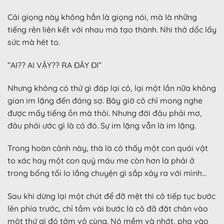
Cái giọng này không hẳn là giọng nói, mà là những
tiếng rên liên kết với nhau mà tạo thành. Nhi thở dốc lấy
sức mà hét to.
”AI?? AI VẬY?? RA ĐÂY ĐI”
Nhưng không có thứ gì đáp lại cô, lại một lần nữa không
gian im lặng đến đáng sợ. Bây giờ cô chỉ mong nghe
được mấy tiếng ồn mà thôi. Nhưng đời đâu phải mơ,
đâu phải ước gì là có đó. Sự im lặng vẫn là im lặng.
Trong hoàn cảnh này, thà là cô thấy một con quái vật
to xác hay một con quỷ máu me còn hơn là phải ở
trong bống tối lo lắng chuyện gì sắp xảy ra với mình…
Sau khi dừng lại một chút để đỡ mệt thì cô tiếp tục bước
lên phía trước, chỉ tầm vài bước là cô đã đặt chân vào
một thứ gì đó tởm vô cùng. Nó mềm và nhớt, pha vào