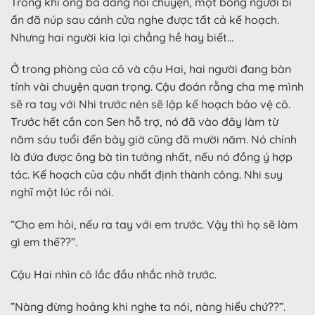
Trong khi ông bà đang nói chuyện, một bóng người bí
ẩn đã núp sau cánh cửa nghe được tất cả kế hoạch.
Nhưng hai người kia lại chẳng hề hay biết…
Ở trong phòng của cô và cậu Hai, hai người đang bàn
tính vài chuyện quan trọng. Cậu đoán rằng cha mẹ mình
sẽ ra tay với Nhi trước nên sẽ lập kế hoạch bảo vệ cô.
Trước hết cần con Sen hỗ trợ, nó đã vào đây làm từ
năm sáu tuổi đến bây giờ cũng đã mười năm. Nó chính
là đứa được ông bà tin tưởng nhất, nếu nó đồng ý hợp
tác. Kế hoạch của cậu nhất định thành công. Nhi suy
nghĩ một lúc rồi nói.
”Cho em hỏi, nếu ra tay với em trước. Vậy thì họ sẽ làm
gì em thế??”.
Cậu Hai nhìn cô lắc đầu nhắc nhở trước.
”Nàng đừng hoảng khi nghe ta nói, nàng hiểu chứ??”.