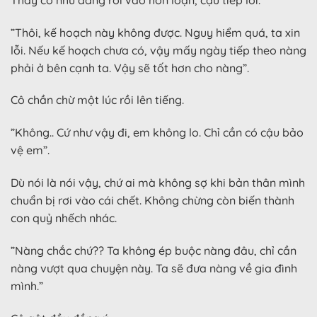
”Thôi, kế hoạch này không được. Nguy hiểm quá, ta xin
lỗi. Nếu kế hoạch chưa có, vậy mấy ngày tiếp theo nàng
phải ở bên cạnh ta. Vậy sẽ tốt hơn cho nàng”.
Cô chần chừ một lúc rồi lên tiếng.
”Không.. Cứ như vậy đi, em không lo. Chỉ cần có cậu bảo
vệ em”.
Dù nói là nói vậy, chứ ai mà không sợ khi bản thân mình
chuẩn bị rơi vào cái chết. Không chừng còn biến thành
con quỷ nhếch nhác.
”Nàng chắc chứ?? Ta không ép buộc nàng đâu, chỉ cần
nàng vượt qua chuyện này. Ta sẽ đưa nàng về gia đình
mình.”