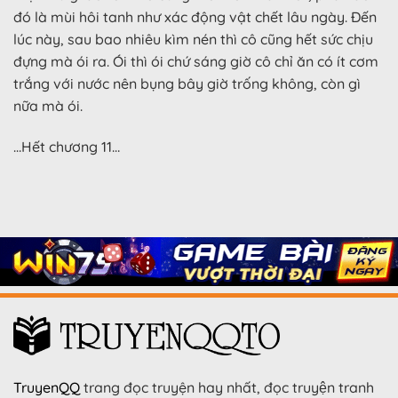
đó là mùi hôi tanh như xác động vật chết lâu ngày. Đến
lúc này, sau bao nhiêu kìm nén thì cô cũng hết sức chịu
đựng mà ói ra. Ói thì ói chứ sáng giờ cô chỉ ăn có ít cơm
trắng với nước nên bụng bây giờ trống không, còn gì
nữa mà ói.
…Hết chương 11…
TruyenQQ
trang đọc truyện hay nhất, đọc truyện tranh