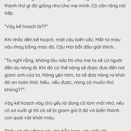
thành thứ gì đó giống như cha mẹ mình. Cô cắn răng nói
tiếp.
“Vậy kế hoạch là??”.
Khi nhắc đến kế hoạch, mặt cậu biến sắc. Mắt từ màu
nâu thay bằng màu đỏ. Cậu Hai bắt đầu giải thích…
”Ta nghĩ rằng, không lâu nữa thì cha mẹ ta sẽ cử người
đến dụ nàng đi. Khi đó có thể nàng sẽ được đưa đến nơi
giam anh của ta. Nàng yên tâm, ta sẽ đưa nàng ra khỏi
đó an toàn thôi. Nếu.. nếu được, nàng có muốn thử
không??”.
Vậy kế hoạch này chủ yếu là dùng cô làm mồi nhử, nếu
có sơ xuất gì thì cô sẽ bị giam giữ ở đó và biến thành
con quái vật khát máu.
Thấy cô như đang rơi vào hỗn loạn, cậu tiếp lời.