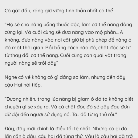
Cô gật đầu, ráng giữ vững tinh thần nhất có thể.
”Họ sẽ cho nàng uống thuốc độc, làm cơ thể nàng đông
cứng lại. Và cuối cùng sẽ đưa nàng vào mộ phần… À
không, đưa nàng vào nơi cất giữ bị phù phép để nàng ở
đó một thời gian. Rồi bằng cách nào đó, chất độc sẽ từ
từ thay đổi cơ thể nàng. Cuối cùng con quái vật trong
người nàng sẽ trỗi dậy”
Nghe có vẻ không có gì đáng sợ lắm, nhưng đến đây
cậu Hai nói tiếp.
”Đương nhiên, trong lúc nàng bị giam ở đó ta không biết
chuyện gì sẽ xảy ra. Và cả chất độc đó sẽ gây đau đơn
dữ dội đến người sử dụng nó. Ta.. đã từng thử rồi.”
Đây, đây mới chính là điều tồi tệ nhất. Nhưng có gì đó
lấn cấn ở đây, cậu hai đã từng thử. Vậy là cậu hai đã trở