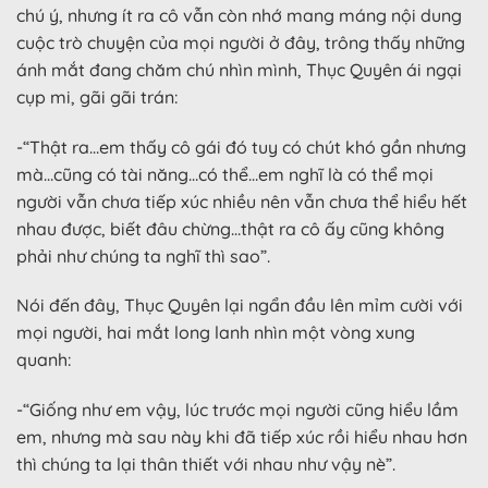
chú ý, nhưng ít ra cô vẫn còn nhớ mang máng nội dung
cuộc trò chuyện của mọi người ở đây, trông thấy những
ánh mắt đang chăm chú nhìn mình, Thục Quyên ái ngại
cụp mi, gãi gãi trán:
-“Thật ra…em thấy cô gái đó tuy có chút khó gần nhưng
mà…cũng có tài năng…có thể…em nghĩ là có thể mọi
người vẫn chưa tiếp xúc nhiều nên vẫn chưa thể hiểu hết
nhau được, biết đâu chừng…thật ra cô ấy cũng không
phải như chúng ta nghĩ thì sao”.
Nói đến đây, Thục Quyên lại ngẩn đầu lên mỉm cười với
mọi người, hai mắt long lanh nhìn một vòng xung
quanh:
-“Giống như em vậy, lúc trước mọi người cũng hiểu lầm
em, nhưng mà sau này khi đã tiếp xúc rồi hiểu nhau hơn
thì chúng ta lại thân thiết với nhau như vậy nè”.