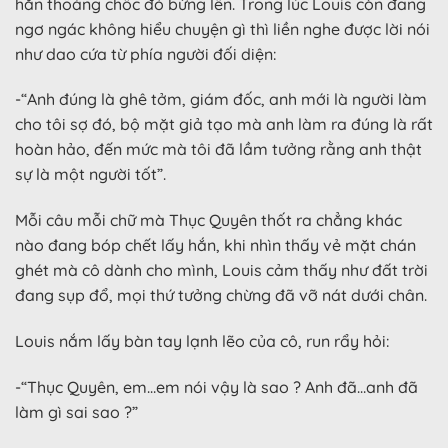
hắn thoáng chốc đỏ bừng lên. Trong lúc Louis còn đang
ngơ ngác không hiểu chuyện gì thì liền nghe được lời nói
như dao cứa từ phía người đối diện:
-“Anh đúng là ghê tởm, giám đốc, anh mới là người làm
cho tôi sợ đó, bộ mặt giả tạo mà anh làm ra đúng là rất
hoàn hảo, đến mức mà tôi đã lầm tưởng rằng anh thật
sự là một người tốt”.
Mỗi câu mỗi chữ mà Thục Quyên thốt ra chẳng khác
nào đang bóp chết lấy hắn, khi nhìn thấy vẻ mặt chán
ghét mà cô dành cho mình, Louis cảm thấy như đất trời
đang sụp đổ, mọi thứ tưởng chừng đã vỡ nát dưới chân.
Louis nắm lấy bàn tay lạnh lẽo của cô, run rẩy hỏi:
-“Thục Quyên, em…em nói vậy là sao ? Anh đã…anh đã
làm gì sai sao ?”