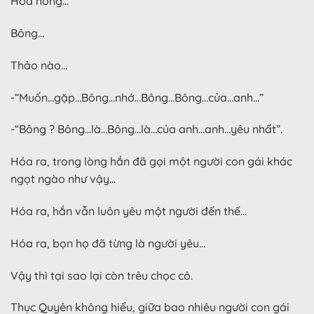
Hoa hồng…
Bông…
Thảo nào…
-“Muốn…gặp…Bông…nhớ…Bông…Bông…của…anh…”
-“Bông ? Bông…là…Bông…là…của anh…anh…yêu nhất”.
Hóa ra, trong lòng hắn đã gọi một người con gái khác
ngọt ngào như vậy…
Hóa ra, hắn vẫn luôn yêu một người đến thế…
Hóa ra, bọn họ đã từng là người yêu…
Vậy thì tại sao lại còn trêu chọc cô.
Thục Quyên không hiểu, giữa bao nhiêu người con gái