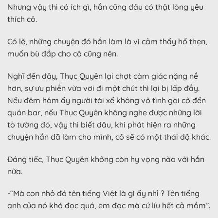
Nhưng vậy thì có ích gì, hắn cũng đâu có thật lòng yêu
thích cô.
Có lẽ, những chuyện đó hắn làm là vì cảm thấy hổ thẹn,
muốn bù đắp cho cô cũng nên.
Nghĩ đến đây, Thục Quyên lại chợt cảm giác nặng nề
hơn, sự ưu phiền vừa vơi đi một chút thì lại bị lấp đầy.
Nếu đêm hôm ấy người tài xế không vô tình gọi cô đến
quán bar, nếu Thục Quyên không nghe được những lời
tỏ tường đó, vậy thì biết đâu, khi phát hiện ra những
chuyện hắn đã làm cho mình, cô sẽ có một thái độ khác.
Đáng tiếc, Thục Quyên không còn hy vọng nào với hắn
nữa.
-“Mà con nhỏ đó tên tiếng Việt là gì ấy nhỉ ? Tên tiếng
anh của nó khó đọc quá, em đọc mà cứ líu hết cả mồm”.