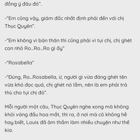
đồng ý đâu đó”.
-“Em cũng vậy, giám đốc nhất định phải đến với chị
Thục Quyên”.
-“Em không vì bản thân thì cũng phải vì tụi chị, chị ghét
con nhỏ Ro…Ro…Ro gì ấy”
-“Rosabella”
-“Đúng, Ro…Rosabella, ừ, người gì vừa đáng ghét tên
vừa khó đọc quá, chị ghét nó lắm, nên là em phải trả
thù cho tụi chị đó”.
Mỗi người một câu, Thục Quyên nghe xong mà không
khỏi váng đầu hoa mắt, thì ra, ở nơi mà cô không hề
hay biết, Louis đã âm thầm làm nhiều chuyện như thế
kia.