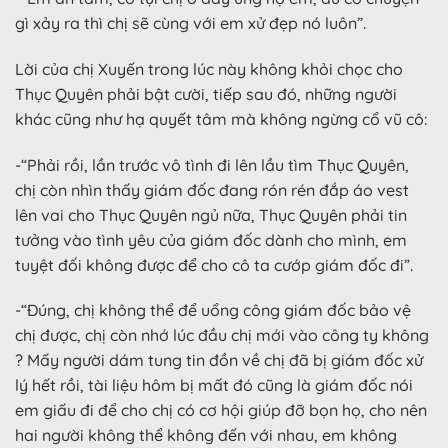
gì xảy ra thì chị sẽ cùng với em xử đẹp nó luôn”.
Lời của chị Xuyến trong lúc này không khỏi chọc cho
Thục Quyên phải bật cười, tiếp sau đó, những người
khác cũng như hạ quyết tâm mà không ngừng cổ vũ cô:
-“Phải rồi, lần trước vô tình đi lên lầu tìm Thục Quyên,
chị còn nhìn thấy giám đốc đang rón rén đắp áo vest
lên vai cho Thục Quyên ngủ nữa, Thục Quyên phải tin
tưởng vào tình yêu của giám đốc dành cho mình, em
tuyệt đối không được để cho cô ta cướp giám đốc đi”.
-“Đúng, chị không thể để uổng công giám đốc bảo vệ
chị được, chị còn nhớ lúc đầu chị mới vào công ty không
? Mấy người dám tung tin đồn về chị đã bị giám đốc xử
lý hết rồi, tài liệu hôm bị mất đó cũng là giám đốc nói
em giấu đi để cho chị có cơ hội giúp đỡ bọn họ, cho nên
hai người không thể không đến với nhau, em không