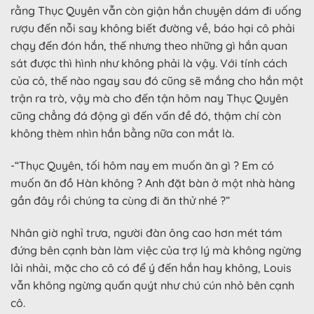
rằng Thục Quyên vẫn còn giận hắn chuyện dám đi uống
rượu đến nỗi say không biết đường về, báo hại cô phải
chạy đến đón hắn, thế nhưng theo những gì hắn quan
sát được thì hình như không phải là vậy. Với tính cách
của cô, thế nào ngay sau đó cũng sẽ mắng cho hắn một
trận ra trò, vậy mà cho đến tận hôm nay Thục Quyên
cũng chẳng đá động gì đến vấn đề đó, thậm chí còn
không thèm nhìn hắn bằng nữa con mắt là.
-“Thục Quyên, tối hôm nay em muốn ăn gì ? Em có
muốn ăn đồ Hàn không ? Anh đặt bàn ở một nhà hàng
gần đây rồi chúng ta cùng đi ăn thử nhé ?”
Nhân giờ nghỉ trưa, người đàn ông cao hơn mét tám
đứng bên cạnh bàn làm việc của trợ lý mà không ngừng
lải nhải, mặc cho cô có để ý đến hắn hay không, Louis
vẫn không ngừng quấn quýt như chú cún nhỏ bên cạnh
cô.