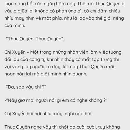
luận nóng hổi của ngày hôm nay. Thế mà Thục Quyên bị
vây ở giữa lại không có phản ứng gì, cô chỉ đăm chiêu
nhíu mày nhìn về một phía, như là lạc vào thế giới riêng
của mình.
-“Thục Quyên, Thục Quyên”.
Chị Xuyến – Một trong những nhân viên làm việc tương
đối lâu của công ty khi nhìn thấy cô mất tập trung thì
vội vàng lay người cô dậy, lúc này Thục Quyên mới
hoàn hồn lại mà giật mình nhìn quanh.
-“Dạ, sao vậy chị ?”
-“Nãy giờ mọi người nói gì em có nghe không ?”
Chị Xuyến hơi hơi nhíu mày, nghi ngờ hỏi.
Thục Quyên nghe vậy thì chột dạ cười cười, tuy không