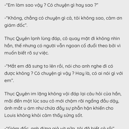
-“Em làm sao vậy ? Có chuyện gì hay sao ?”
-“Không, chẳng có chuyện gì cả, tôi không sao, cảm ơn
giám đốc”.
Thục Quyên lạnh lùng đáp, cô quay mặt đi không nhìn
hắn, thế nhưng có người vẫn ngoan cố đuổi theo bởi vì
muốn biết rõ sự việc.
-“Mắt em đã sưng to lên rồi, nói cho anh nghe đi có
được không ? Có chuyện gì vậy ? Hay là, có ai nói gì với
em”.
Thục Quyên im lặng không vội đáp lại câu hỏi của hắn,
mãi đến một lúc sau cô mới chậm rãi ngẩng đầu dậy,
ánh mắt u ám như chứa đầy sự phẫn hận khiến cho
Louis không khỏi cảm thấy sửng sốt.
-“Giám đốc, anh đừng giả vờ nữa, tôi đã biết cả rồi”.