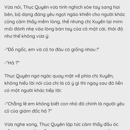
Vừa nói, Thục Quyên vừa tinh nghịch xòe tay sang hai
bên, bộ dạng đáng yêu ngọt ngào khiến cho người khác
cũng cảm thấy mềm lòng, thế nhưng chị Xuyến lại mím
môi đánh nhẹ vào lòng bàn tay của cô một cái, thái độ
như thể không vừa ý:
-“Đồ ngốc, em và cô ta đâu có giống nhau !”
-“Hả ?”
Thục Quyên ngơ ngác quay mặt về phía chị Xuyến,
không hiểu lời nói của chị là có ý gì thì ngay sau đó liền
có một người khác tiếp lời:
-“Chẳng lẽ em không biết con nhỏ đó chính là người yêu
cũ của giám đốc hả ?”
Vừa nghe xong, Thục Quyên lập tức cảm thấy đầu óc