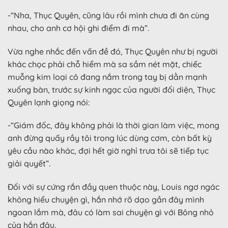
-“Nha, Thục Quyên, cũng lâu rồi mình chưa đi ăn cùng
nhau, cho anh cơ hội ghi điểm đi mà”.
Vừa nghe nhắc đến vấn đề đó, Thục Quyên như bị người
khác chọc phải chỗ hiểm mà sa sầm nét mặt, chiếc
muỗng kim loại cô đang nắm trong tay bị dằn mạnh
xuống bàn, trước sự kinh ngạc của người đối diện, Thục
Quyên lạnh giọng nói:
-“Giám đốc, đây không phải là thời gian làm việc, mong
anh đừng quấy rầy tôi trong lúc dùng cơm, còn bất kỳ
yêu cầu nào khác, đợi hết giờ nghỉ trưa tôi sẽ tiếp tục
giải quyết”.
Đối với sự cứng rắn đầy quen thuộc này, Louis ngơ ngác
không hiểu chuyện gì, hắn nhớ rõ dạo gần đây mình
ngoan lắm mà, đâu có làm sai chuyện gì với Bông nhỏ
của hắn đâu.