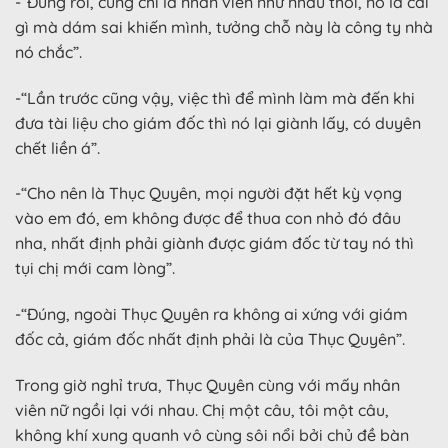
-“Đúng rồi, cũng chỉ là nhân viên như nhau thôi, nó là cái
gì mà dám sai khiến mình, tưởng chỗ này là công ty nhà
nó chắc”.
-“Lần trước cũng vậy, việc thì để mình làm mà đến khi
đưa tài liệu cho giám đốc thì nó lại giành lấy, có duyên
chết liền á”.
-“Cho nên là Thục Quyên, mọi người đặt hết kỳ vọng
vào em đó, em không được để thua con nhỏ đó đâu
nha, nhất định phải giành được giám đốc từ tay nó thì
tụi chị mới cam lòng”.
-“Đúng, ngoài Thục Quyên ra không ai xứng với giám
đốc cả, giám đốc nhất định phải là của Thục Quyên”.
Trong giờ nghỉ trưa, Thục Quyên cùng với mấy nhân
viên nữ ngồi lại với nhau. Chị một câu, tôi một câu,
không khí xung quanh vô cùng sôi nổi bởi chủ đề bàn