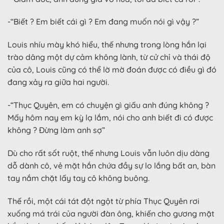
-“Biết ? Em biết cái gì ? Em đang muốn nói gì vậy ?”
Louis nhíu mày khó hiểu, thế nhưng trong lòng hắn lại
trào dâng một dự cảm không lành, từ cử chỉ và thái độ
của cô, Louis cũng có thể lờ mờ đoán được có điều gì đó
đang xảy ra giữa hai người.
-“Thục Quyên, em có chuyện gì giấu anh đúng không ?
Mấy hôm nay em kỳ lạ lắm, nói cho anh biết đi có được
không ? Đừng làm anh sợ”
Dù cho rất sốt ruột, thế nhưng Louis vẫn luôn dịu dàng
dỗ dành cô, vẻ mặt hắn chứa đầy sự lo lắng bất an, bàn
tay nắm chặt lấy tay cô không buông.
Thế rồi, một cái tát đột ngột từ phía Thục Quyên rơi
xuống má trái của người đàn ông, khiến cho gương mặt