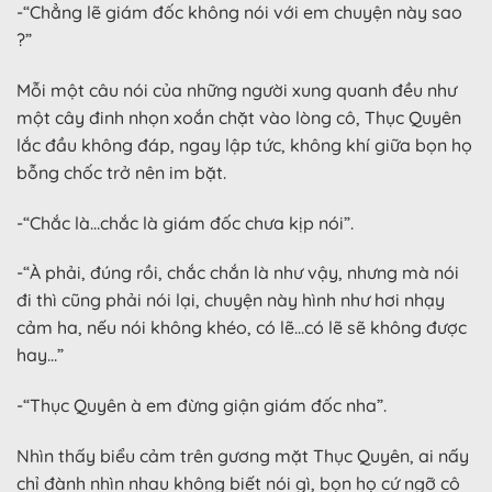
-“Chẳng lẽ giám đốc không nói với em chuyện này sao
?”
Mỗi một câu nói của những người xung quanh đều như
một cây đinh nhọn xoắn chặt vào lòng cô, Thục Quyên
lắc đầu không đáp, ngay lập tức, không khí giữa bọn họ
bỗng chốc trở nên im bặt.
-“Chắc là…chắc là giám đốc chưa kịp nói”.
-“À phải, đúng rồi, chắc chắn là như vậy, nhưng mà nói
đi thì cũng phải nói lại, chuyện này hình như hơi nhạy
cảm ha, nếu nói không khéo, có lẽ…có lẽ sẽ không được
hay…”
-“Thục Quyên à em đừng giận giám đốc nha”.
Nhìn thấy biểu cảm trên gương mặt Thục Quyên, ai nấy
chỉ đành nhìn nhau không biết nói gì, bọn họ cứ ngỡ cô