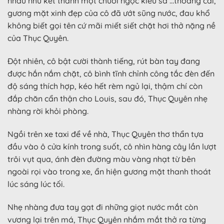
nhau như kết thành một chuỗi ngọc kiêu sa …thoáng cái,
gương mặt xinh đẹp của cô đã ướt sũng nước, đau khổ
không biết gọi tên cứ mãi miết siết chặt hơi thở nặng nề
của Thục Quyên.
Đột nhiên, cô bật cười thành tiếng, rút bàn tay đang
được hắn nắm chặt, cô bình tĩnh chỉnh công tắc đèn đến
độ sáng thích hợp, kéo hết rèm ngủ lại, thậm chí còn
đắp chăn cẩn thận cho Louis, sau đó, Thục Quyên nhẹ
nhàng rời khỏi phòng.
Ngồi trên xe taxi để về nhà, Thục Quyên thơ thẩn tựa
đầu vào ô cửa kính trong suốt, cô nhìn hàng cây lần lượt
trôi vụt qua, ánh đèn đường màu vàng nhạt từ bên
ngoài rọi vào trong xe, ẩn hiện gương mặt thanh thoát
lúc sáng lúc tối.
Nhẹ nhàng đưa tay gạt đi những giọt nước mắt còn
vương lại trên má, Thục Quyên nhắm mắt thở ra từng