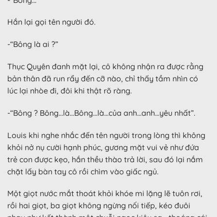
Hắn lại gọi tên người đó.
-“Bông là ai ?”
Thục Quyên đanh mặt lại, cô không nhận ra được rằng
bản thân đã run rẩy đến cỡ nào, chỉ thấy tầm nhìn có
lúc lại nhòe đi, đôi khi thật rõ ràng.
-“Bông ? Bông…là…Bông…là…của anh…anh…yêu nhất”.
Louis khi nghe nhắc đến tên người trong lòng thì không
khỏi nở nụ cười hạnh phúc, gương mặt vui vẻ như đứa
trẻ con được kẹo, hắn thều thào trả lời, sau đó lại nắm
chặt lấy bàn tay cô rồi chìm vào giấc ngủ.
Một giọt nước mắt thoát khỏi khóe mi lặng lẽ tuôn rơi,
rồi hai giọt, ba giọt không ngừng nối tiếp, kéo đuôi