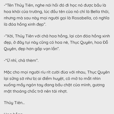
-“Tên Thủy Tiên, nghe nói hồi đó đi học nó được bầu là
hoa khôi của trường, lúc đầu tên của nó chỉ là Bella thôi,
nhưng mà sau này mọi người gọi là Rosabella, có nghĩa
là đóa hồng xinh đẹp”.
-“Xời, Thủy Tiên với chả hoa hồng, lại còn đóa hồng xinh
đẹp, ở đây tụi này cũng có hoa nè, Thục Quyên, hoa Đỗ
Quyên, đẹp hơn gấp vạn lần”.
-“Ừ nhỉ, chả thèm”.
Mặc cho mọi người ríu rít cười đùa với nhau, Thục Quyên
lại sững sờ như bị ai điểm huyệt, cô mở to mắt nhìn
xuống mấy ngón tay đang bấu chặt của mình, gương
mặt thoáng chốc trở nên tái nhợt.
Thủy Tiên…