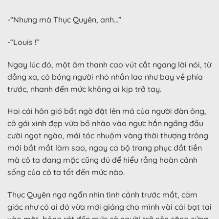
-“Nhưng mà Thục Quyên, anh…”
-“Louis !”
Ngay lúc đó, một âm thanh cao vút cắt ngang lời nói, từ
đằng xa, có bóng người nhỏ nhắn lao như bay về phía
trước, nhanh đến mức không ai kịp trở tay.
Hai cái hôn gió bất ngờ đặt lên má của người đàn ông,
cô gái xinh đẹp vừa bổ nhào vào ngực hắn ngẩng đầu
cười ngọt ngào, mái tóc nhuộm vàng thời thượng trông
mới bắt mắt làm sao, ngay cả bộ trang phục đắt tiền
mà cô ta đang mặc cũng đủ để hiểu rằng hoàn cảnh
sống của cô ta tốt đến mức nào.
Thục Quyên ngơ ngẩn nhìn tình cảnh trước mắt, cảm
giác như có ai đó vừa mới giáng cho mình vài cái bạt tai