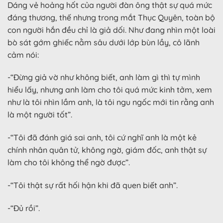
Dáng vẻ hoảng hốt của người đàn ông thật sự quá mức
đáng thương, thế nhưng trong mắt Thục Quyên, toàn bộ
con người hắn đều chỉ là giả dối. Như đang nhìn một loài
bò sát gớm ghiếc nằm sâu dưới lớp bùn lầy, cô lãnh
cảm nói:
-“Đừng giả vờ như không biết, anh làm gì thì tự mình
hiểu lấy, nhưng anh làm cho tôi quá mức kinh tởm, xem
như là tôi nhìn lầm anh, là tôi ngu ngốc mới tin rằng anh
là một người tốt”.
-“Tôi đã đánh giá sai anh, tôi cứ nghĩ anh là một kẻ
chính nhân quân tử, không ngờ, giám đốc, anh thật sự
làm cho tôi không thể ngờ được”.
-“Tôi thật sự rất hối hận khi đã quen biết anh”.
-“Đủ rồi”.