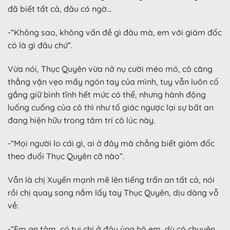
đã biết tất cả, đâu có ngờ…
-“Không sao, không vấn đề gì đâu mà, em với giám đốc
có là gì đâu chứ”.
Vừa nói, Thục Quyên vừa nở nụ cười méo mó, cô căng
thẳng vặn vẹo mấy ngón tay của mình, tuy vẫn luôn cố
gắng giữ bình tĩnh hết mức có thể, nhưng hành động
luống cuống của cô thì như tố giác ngược lại sự bất an
đang hiện hữu trong tâm trí cô lúc này.
-“Mọi người lo cái gì, ai ở đây mà chẳng biết giám đốc
theo đuổi Thục Quyên cỡ nào”.
Vẫn là chị Xuyến mạnh mẽ lên tiếng trấn an tất cả, nói
rồi chị quay sang nắm lấy tay Thục Quyên, dịu dàng vỗ
về:
-“Em an tâm, có tụi chị ở đây ủng hộ em, dù có chuyện