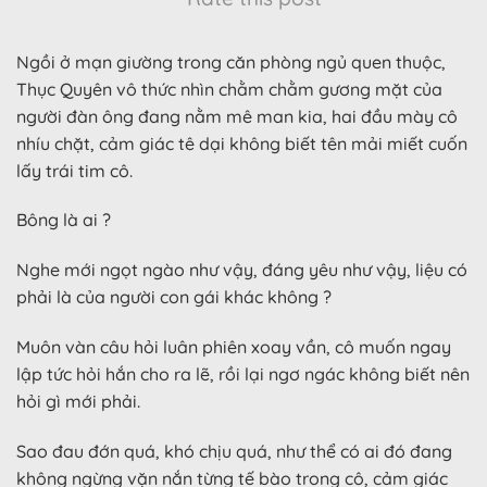
Ngồi ở mạn giường trong căn phòng ngủ quen thuộc,
Thục Quyên vô thức nhìn chằm chằm gương mặt của
người đàn ông đang nằm mê man kia, hai đầu mày cô
nhíu chặt, cảm giác tê dại không biết tên mải miết cuốn
lấy trái tim cô.
Bông là ai ?
Nghe mới ngọt ngào như vậy, đáng yêu như vậy, liệu có
phải là của người con gái khác không ?
Muôn vàn câu hỏi luân phiên xoay vần, cô muốn ngay
lập tức hỏi hắn cho ra lẽ, rồi lại ngơ ngác không biết nên
hỏi gì mới phải.
Sao đau đớn quá, khó chịu quá, như thể có ai đó đang
không ngừng vặn nắn từng tế bào trong cô, cảm giác