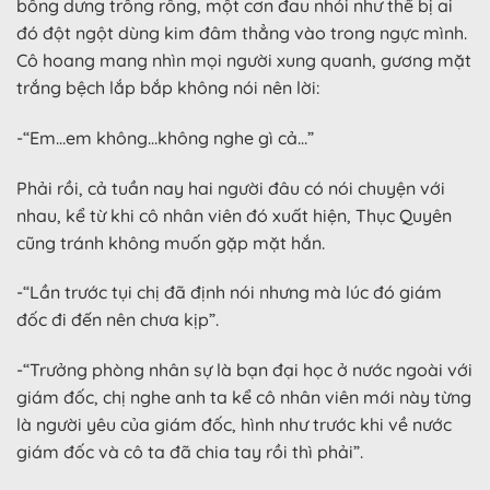
bỗng dưng trống rỗng, một cơn đau nhói như thể bị ai
đó đột ngột dùng kim đâm thẳng vào trong ngực mình.
Cô hoang mang nhìn mọi người xung quanh, gương mặt
trắng bệch lắp bắp không nói nên lời:
-“Em…em không…không nghe gì cả…”
Phải rồi, cả tuần nay hai người đâu có nói chuyện với
nhau, kể từ khi cô nhân viên đó xuất hiện, Thục Quyên
cũng tránh không muốn gặp mặt hắn.
-“Lần trước tụi chị đã định nói nhưng mà lúc đó giám
đốc đi đến nên chưa kịp”.
-“Trưởng phòng nhân sự là bạn đại học ở nước ngoài với
giám đốc, chị nghe anh ta kể cô nhân viên mới này từng
là người yêu của giám đốc, hình như trước khi về nước
giám đốc và cô ta đã chia tay rồi thì phải”.