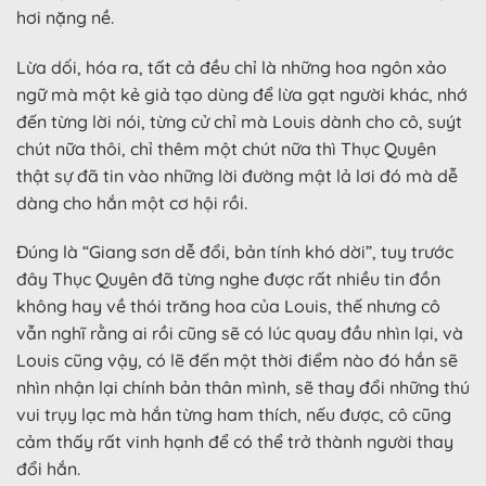
hơi nặng nề.
Lừa dối, hóa ra, tất cả đều chỉ là những hoa ngôn xảo
ngữ mà một kẻ giả tạo dùng để lừa gạt người khác, nhớ
đến từng lời nói, từng cử chỉ mà Louis dành cho cô, suýt
chút nữa thôi, chỉ thêm một chút nữa thì Thục Quyên
thật sự đã tin vào những lời đường mật lả lơi đó mà dễ
dàng cho hắn một cơ hội rồi.
Đúng là “Giang sơn dễ đổi, bản tính khó dời”, tuy trước
đây Thục Quyên đã từng nghe được rất nhiều tin đồn
không hay về thói trăng hoa của Louis, thế nhưng cô
vẫn nghĩ rằng ai rồi cũng sẽ có lúc quay đầu nhìn lại, và
Louis cũng vậy, có lẽ đến một thời điểm nào đó hắn sẽ
nhìn nhận lại chính bản thân mình, sẽ thay đổi những thú
vui trụy lạc mà hắn từng ham thích, nếu được, cô cũng
cảm thấy rất vinh hạnh để có thể trở thành người thay
đổi hắn.