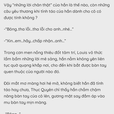
Vậy “những lời chân thật” của hắn là thế nào, còn những
câu yêu thương khi tỉnh táo của hắn dành cho cô có
được tính không ?
-“Bông..tha lỗi…tha lỗi cho anh…nhé…”
-“Xin…em…hãy…chấp nhận…anh…”
Trong cơn men nồng thiêu đốt tâm trí, Louis vô thức
lẩm bẩm những lời mê sảng, hắn nằm không yên liên
tục quờ quạng khắp nơi, cho đến khi bắt được bàn tay
quen thuộc của người nào đó.
Đôi mắt mơ màng hơi hé mở, không biết hắn đã tỉnh
táo hay chưa, Thục Quyên chỉ thấy hắn chầm chậm
nâng bàn tay của cô lên, gương mặt say đắm áp vào
mu bàn tay mịn màng.
-“Bông…”