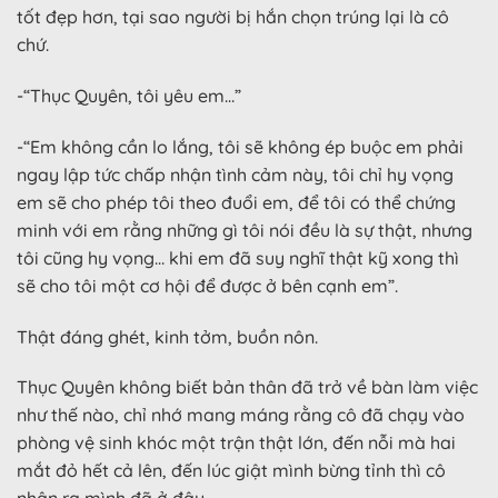
tốt đẹp hơn, tại sao người bị hắn chọn trúng lại là cô
chứ.
-“Thục Quyên, tôi yêu em…”
-“Em không cần lo lắng, tôi sẽ không ép buộc em phải
ngay lập tức chấp nhận tình cảm này, tôi chỉ hy vọng
em sẽ cho phép tôi theo đuổi em, để tôi có thể chứng
minh với em rằng những gì tôi nói đều là sự thật, nhưng
tôi cũng hy vọng… khi em đã suy nghĩ thật kỹ xong thì
sẽ cho tôi một cơ hội để được ở bên cạnh em”.
Thật đáng ghét, kinh tởm, buồn nôn.
Thục Quyên không biết bản thân đã trở về bàn làm việc
như thế nào, chỉ nhớ mang máng rằng cô đã chạy vào
phòng vệ sinh khóc một trận thật lớn, đến nỗi mà hai
mắt đỏ hết cả lên, đến lúc giật mình bừng tỉnh thì cô