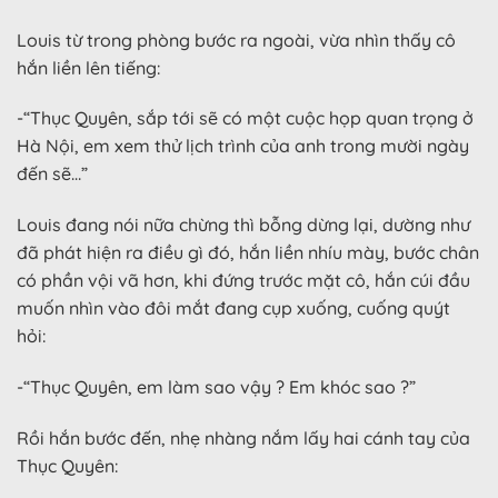
Louis từ trong phòng bước ra ngoài, vừa nhìn thấy cô
hắn liền lên tiếng:
-“Thục Quyên, sắp tới sẽ có một cuộc họp quan trọng ở
Hà Nội, em xem thử lịch trình của anh trong mười ngày
đến sẽ…”
Louis đang nói nữa chừng thì bỗng dừng lại, dường như
đã phát hiện ra điều gì đó, hắn liền nhíu mày, bước chân
có phần vội vã hơn, khi đứng trước mặt cô, hắn cúi đầu
muốn nhìn vào đôi mắt đang cụp xuống, cuống quýt
hỏi:
-“Thục Quyên, em làm sao vậy ? Em khóc sao ?”
Rồi hắn bước đến, nhẹ nhàng nắm lấy hai cánh tay của
Thục Quyên: