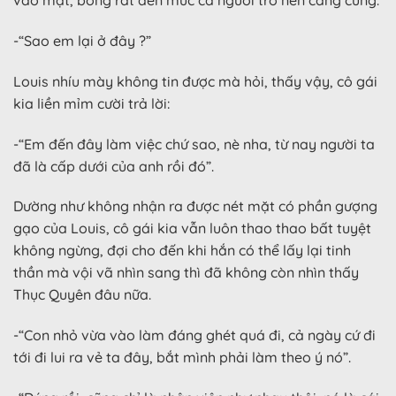
vào mặt, bỏng rát đến mức cả người trở nên căng cứng.
-“Sao em lại ở đây ?”
Louis nhíu mày không tin được mà hỏi, thấy vậy, cô gái
kia liền mỉm cười trả lời:
-“Em đến đây làm việc chứ sao, nè nha, từ nay người ta
đã là cấp dưới của anh rồi đó”.
Dường như không nhận ra được nét mặt có phần gượng
gạo của Louis, cô gái kia vẫn luôn thao thao bất tuyệt
không ngừng, đợi cho đến khi hắn có thể lấy lại tinh
thần mà vội vã nhìn sang thì đã không còn nhìn thấy
Thục Quyên đâu nữa.
-“Con nhỏ vừa vào làm đáng ghét quá đi, cả ngày cứ đi
tới đi lui ra vẻ ta đây, bắt mình phải làm theo ý nó”.