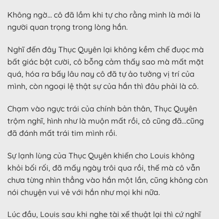
Không ngờ… cô đã lầm khi tự cho rằng mình là mới là
người quan trọng trong lòng hắn.
Nghĩ đến đây Thục Quyên lại không kềm chế đuọc mà
bất giác bật cười, cô bỗng cảm thấy sao mà mất mặt
quá, hóa ra bấy lâu nay cô đã tự ảo tưởng vị trí của
mình, còn ngoại lệ thật sự của hắn thì đâu phải là cô.
Chạm vào ngực trái của chính bản thân, Thục Quyên
trộm nghĩ, hình như là muộn mất rồi, cô cũng đã…cũng
đã đánh mất trái tim mình rồi.
Sự lạnh lùng của Thục Quyên khiến cho Louis không
khỏi bối rối, đã mấy ngày trôi qua rồi, thế mà cô vẫn
chưa từng nhìn thẳng vào hắn một lần, cũng không còn
nói chuyện vui vẻ với hắn như mọi khi nữa.
Lúc đầu, Louis sau khi nghe tài xế thuật lại thì cứ nghĩ