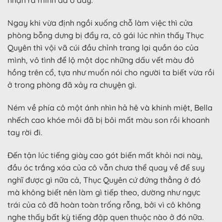
nhận ra mình đã ở đây.
Ngay khi vừa định ngồi xuống chỗ làm việc thì cửa
phòng bỗng dưng bị đẩy ra, cô gái lúc nhìn thấy Thục
Quyên thì vội vã cúi đầu chỉnh trang lại quần áo của
mình, vô tình để lộ một dọc những dấu vết màu đỏ
hồng trên cổ, tựa như muốn nói cho người ta biết vừa rồi
ở trong phòng đã xảy ra chuyện gì.
Ném về phía cô một ánh nhìn hả hê và khinh miệt, Bella
nhếch cao khóe môi đã bị bôi mất màu son rồi khoanh
tay rời đi.
Đến tận lúc tiếng giày cao gót biến mất khỏi nơi này,
đầu óc trắng xóa của cô vẫn chưa thể quay về để suy
nghĩ được gì nữa cả, Thục Quyên cứ đứng thẳng ở đó
mà không biết nên làm gì tiếp theo, dường như ngực
trái của cô đã hoàn toàn trống rỗng, bởi vì cô không
nghe thấy bất kỳ tiếng đập quen thuộc nào ở đó nữa.