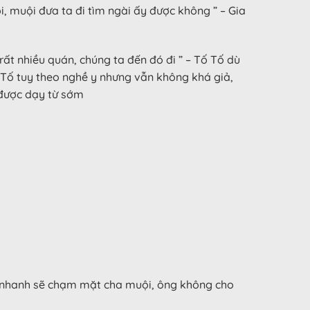
, muội đưa ta đi tìm ngài ấy được không ” – Gia
ất nhiều quán, chúng ta đến đó đi ” – Tố Tố dù
 Tố tuy theo nghề y nhưng vẫn không khá giả,
 được dạy từ sớm
ng nhanh sẽ chạm mặt cha muội, ông không cho