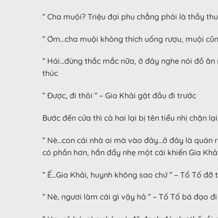
” Cha muội? Triệu đại phu chẳng phải là thầy th
” Ơm…cha muội không thích uống rượu, muội cũng 
” Hái…đừng thắc mắc nữa, ở đây nghe nói đồ ăn rấ
thúc
” Được, đi thôi ” – Gia Khải gật đầu đi trước
Bước đến cửa thì cả hai lại bị tên tiểu nhị chặn l
” Nè…con cái nhà ai mà vào đây…ở đây là quán rượ
có phần hơn, hắn đẩy nhẹ một cái khiến Gia Khải 
” Ế…Gia Khải, huynh không sao chứ ” – Tố Tố đỡ 
” Nè, ngươi làm cái gì vậy hả ” – Tố Tố bá đạo đi