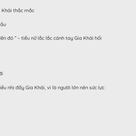
a Khải thắc mắc
đầu
 đó ” – tiểu nữ lắc lắc cánh tay Gia Khải hối
đi
 nhị đẩy Gia Khải, vì là người lớn nên sức lực