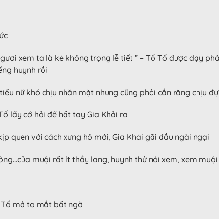
hức
ngươi xem ta là kẻ không trọng lễ tiết ” – Tố Tố được dạy phả
ếng huynh rồi
, tiểu nữ khó chịu nhăn mặt nhưng cũng phải cắn răng chịu đ
ố lấy cớ hỏi để hất tay Gia Khải ra
ịp quen với cách xưng hô mới, Gia Khải gãi đầu ngài ngại
ông…của muội rất ít thầy lang, huynh thử nói xem, xem muội 
Tố Tố mở to mắt bất ngờ