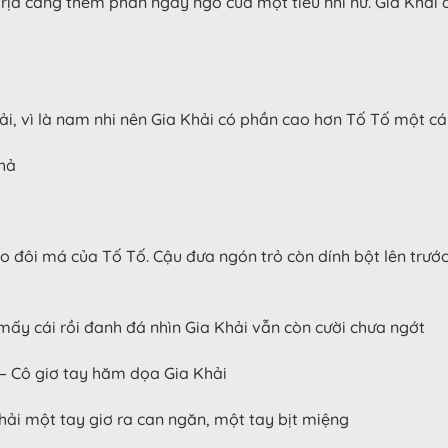
a càng thêm phần ngây ngô của một tiểu nhi nữ. Gia Khải đi s
hải, vì là nam nhi nên Gia Khải có phần cao hơn Tố Tố một cá
 hả
ào đôi má của Tố Tố. Cậu đưa ngón trỏ còn dính bột lên trước
mấy cái rồi đanh đá nhìn Gia Khải vẫn còn cười chưa ngớt
” – Cô giơ tay hăm dọa Gia Khải
hải một tay giơ ra can ngăn, một tay bịt miệng