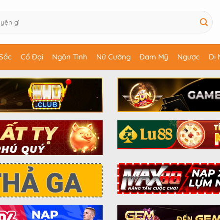
Sắc
Cổ Đại
Ngôn Tình
Nữ Cường
Đam Mỹ
Ngược
Dị