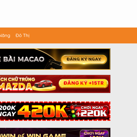
 Năng
Đô Thị