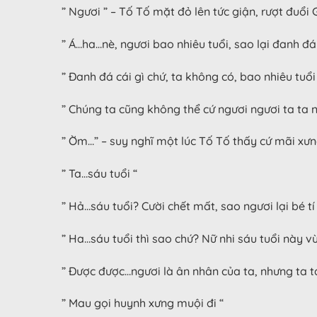
” Ngươi ” – Tố Tố mặt đỏ lên tức giận, rượt đuổi
” Á…ha…nè, ngươi bao nhiêu tuổi, sao lại đanh đá 
” Đanh đá cái gì chứ, ta không có, bao nhiêu tuổi
” Chúng ta cũng không thể cứ ngươi ngươi ta ta 
” Ờm…” – suy nghĩ một lúc Tố Tố thấy cứ mãi xưn
” Ta…sáu tuổi “
” Hả…sáu tuổi? Cười chết mất, sao ngươi lại bé tí
” Ha…sáu tuổi thì sao chứ? Nữ nhi sáu tuổi này 
” Được được…ngươi là ân nhân của ta, nhưng ta tám
” Mau gọi huynh xưng muội đi “