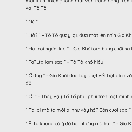
mái thưa khiến gương mặt vốn trắng hồng tròn trị
vai Tố Tố
” Nè “
” Hả? ” – Tố Tố quay lại, đưa mắt lên nhìn Gia K
” Ha…coi ngươi kìa ” – Gia Khải ôm bụng cười ha
” Ta?…ta làm sao ” – Tố Tố khó hiểu
” Ở đây ” – Gia Khải đưa tay quẹt vết bột dính v
đỏ
” Ơ…” – Thấy vậy Tố Tố phủi phủi trên mặt mình 
” Tại ai mà ta mới bị như vậy hả? Còn cười sao 
” Ế…ta không có ý đó ha…nhưng mà ha… ” – Gia K