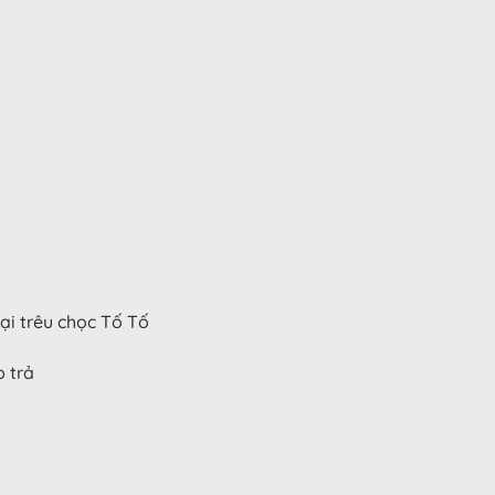
lại trêu chọc Tố Tố
p trả