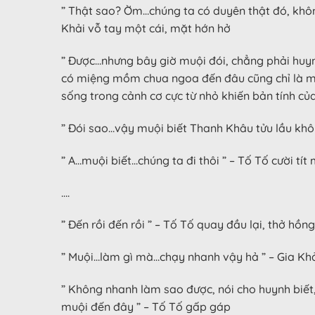
” Thật sao? Ờm…chúng ta có duyên thật đó, không
Khải vỗ tay một cái, mặt hớn hở
” Được…nhưng bây giờ muội đói, chẳng phải huynh
có miệng mồm chua ngoa đến đâu cũng chỉ là một
sống trong cảnh cơ cực từ nhỏ khiến bản tính c
” Đói sao…vậy muội biết Thanh Khâu tửu lầu khôn
” A…muội biết…chúng ta đi thôi ” – Tố Tố cười tí
….
” Đến rồi đến rồi ” – Tố Tố quay đầu lại, thở hồng
” Muội…làm gì mà…chạy nhanh vậy hả ” – Gia Khải
” Không nhanh làm sao được, nói cho huynh biế
muội đến đây ” – Tố Tố gấp gáp