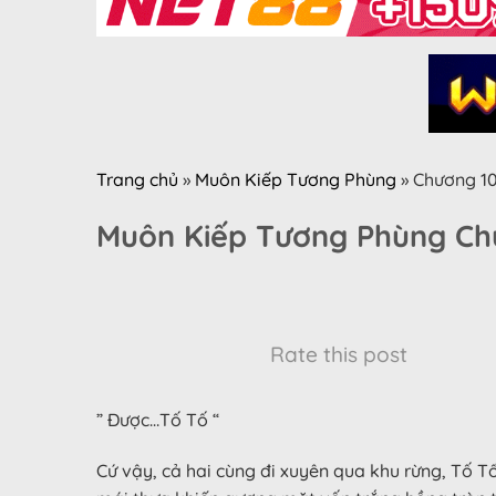
Trang chủ
»
Muôn Kiếp Tương Phùng
»
Chương 1
Muôn Kiếp Tương Phùng Ch
Rate this post
” Được…Tố Tố “
Cứ vậy, cả hai cùng đi xuyên qua khu rừng, Tố Tố