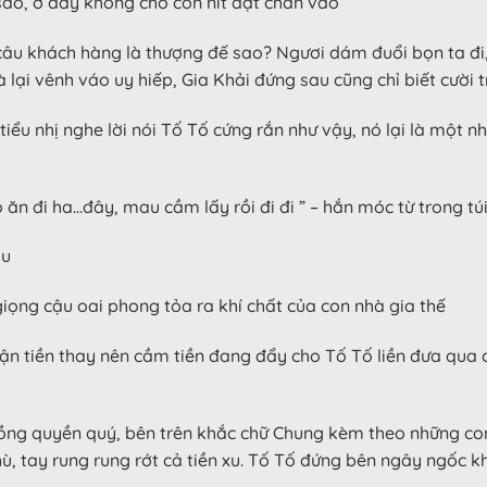
ao, ở đây không cho con nít đặt chân vào “
 câu khách hàng là thượng đế sao? Ngươi dám đuổi bọn ta đi, 
 lại vênh váo uy hiếp, Gia Khải đứng sau cũng chỉ biết cười t
 tiểu nhị nghe lời nói Tố Tố cứng rắn như vậy, nó lại là một 
ô ăn đi ha…đây, mau cầm lấy rồi đi đi ” – hắn móc từ trong tú
ịu
 giọng cậu oai phong tỏa ra khí chất của con nhà gia thế
hận tiền thay nên cầm tiền đang đẩy cho Tố Tố liền đưa qua 
ng quyền quý, bên trên khắc chữ Chung kèm theo những con r
hù, tay rung rung rớt cả tiền xu. Tố Tố đứng bên ngây ngốc kh