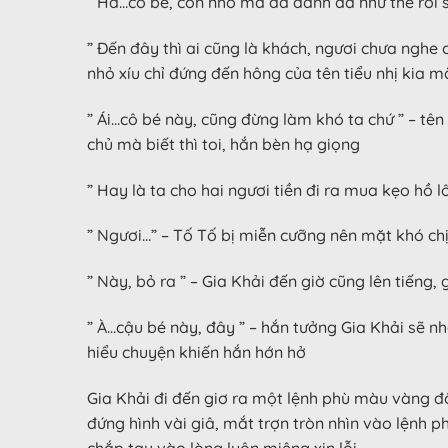
” Ha…cô bé, còn nhỏ mà đã đanh đá như thế rồi s
” Đến đây thì ai cũng là khách, ngươi chưa nghe
nhỏ xíu chỉ đứng đến hông của tên tiểu nhị kia mà
” Ái…cô bé này, cũng đừng làm khó ta chứ ” – tên
chủ mà biết thì toi, hắn bèn hạ giọng
” Hay là ta cho hai ngươi tiền đi ra mua kẹo hồ l
” Ngươi…” – Tố Tố bị miễn cưỡng nên mặt khó ch
” Này, bỏ ra ” – Gia Khải đến giờ cũng lên tiếng,
” À…cậu bé này, đây ” – hắn tưởng Gia Khải sẽ n
hiểu chuyện khiến hắn hớn hở
Gia Khải đi đến giơ ra một lệnh phù màu vàng đồ
đứng hình vài giâ, mắt trợn tròn nhìn vào lệnh p
chắp tay vào lòng luôn miệng xin lỗi