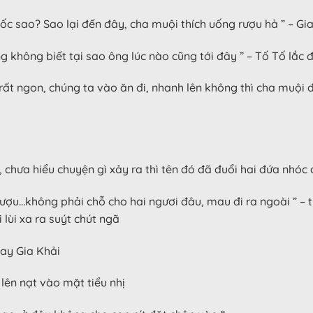
uốc sao? Sao lại đến đây, cha muội thích uống rượu hả ” – Gi
không biết tại sao ông lúc nào cũng tới đây ” – Tố Tố lắc 
t ngon, chúng ta vào ăn đi, nhanh lên không thì cha muội đến
ại, chưa hiểu chuyện gì xảy ra thì tên đó đã đuổi hai đứa nhóc 
u…không phải chỗ cho hai ngươi đâu, mau đi ra ngoài ” – tiểu
lùi xa ra suýt chút ngã
tay Gia Khải
 lên nạt vào mặt tiểu nhị