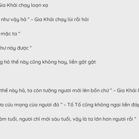
 Gia Khải chạy loạn xạ
như vậy hả ” – Gia Khải chạy lùi rồi hỏi
 mặc ta “
như này được “
g hô thế này cũng không hay, liền gật gật
 thế này hả, ta còn tưởng ngươi mới lên bốn chứ ” – Gia Khải 
vừa cứu mạng của ngươi đó ” – Tố Tố cũng không ngại liền đá
 tuổi, ngươi chỉ mới sáu tuổi, vậy là ta lớn hơn ngươi rồi “