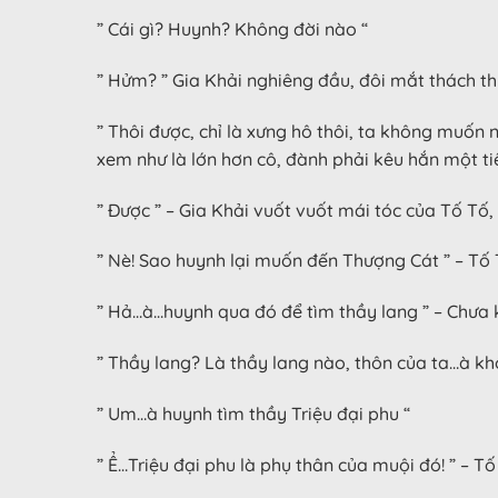
” Cái gì? Huynh? Không đời nào “
” Hửm? ” Gia Khải nghiêng đầu, đôi mắt thách t
” Thôi được, chỉ là xưng hô thôi, ta không muốn 
xem như là lớn hơn cô, đành phải kêu hắn một ti
” Được ” – Gia Khải vuốt vuốt mái tóc của Tố Tố
” Nè! Sao huynh lại muốn đến Thượng Cát ” – Tố T
” Hả…à…huynh qua đó để tìm thầy lang ” – Chưa k
” Thầy lang? Là thầy lang nào, thôn của ta…à kh
” Um…à huynh tìm thầy Triệu đại phu “
” Ể…Triệu đại phu là phụ thân của muội đó! ” – 