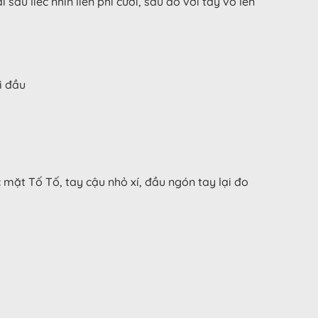
au liếc nhìn liền phì cười, sau đó với tay vỗ lên
i đầu
 mặt Tố Tố, tay cậu nhỏ xí, đầu ngón tay lại đo