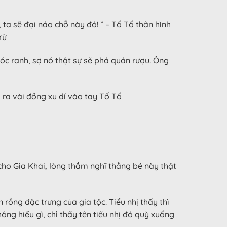
ta sẽ đại náo chỗ này đó! ” – Tố Tố thân hình
rừ
nhóc ranh, sợ nó thật sự sẽ phá quán rượu. Ông
i ra vài đồng xu dí vào tay Tố Tố
cho Gia Khải, lòng thầm nghĩ thằng bé này thật
ồng đặc trưng của gia tộc. Tiểu nhị thấy thì
ông hiểu gì, chỉ thấy tên tiểu nhị đó quỳ xuống