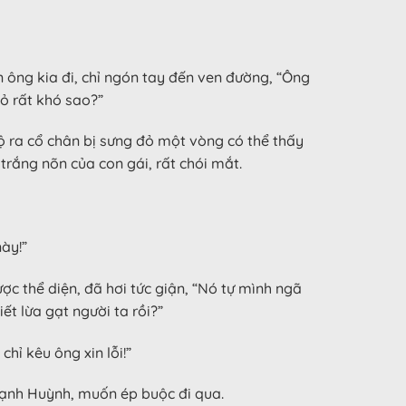
n ông kia đi, chỉ ngón tay đến ven đường, “Ông
hỏ rất khó sao?”
ộ ra cổ chân bị sưng đỏ một vòng có thể thấy
trắng nõn của con gái, rất chói mắt.
ày!”
c thể diện, đã hơi tức giận, “Nó tự mình ngã
t lừa gạt người ta rồi?”
hỉ kêu ông xin lỗi!”
 Mạnh Huỳnh, muốn ép buộc đi qua.