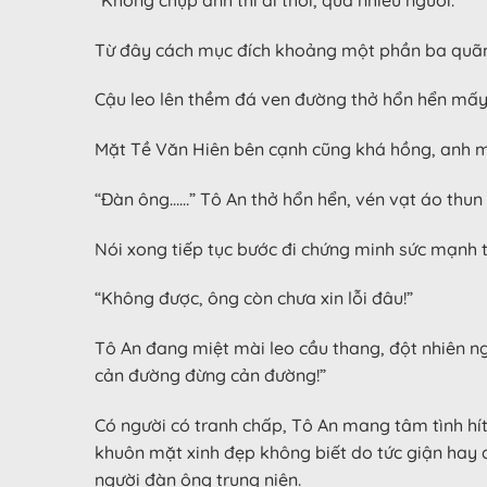
Từ đây cách mục đích khoảng một phần ba quãng đ
Cậu leo lên thềm đá ven đường thở hổn hển mấy 
Mặt Tề Văn Hiên bên cạnh cũng khá hồng, anh m
“Đàn ông……” Tô An thở hổn hển, vén vạt áo thun 
Nói xong tiếp tục bước đi chứng minh sức mạnh 
“Không được, ông còn chưa xin lỗi đâu!”
Tô An đang miệt mài leo cầu thang, đột nhiên ng
cản đường đừng cản đường!”
Có người có tranh chấp, Tô An mang tâm tình hí
khuôn mặt xinh đẹp không biết do tức giận hay 
người đàn ông trung niên.