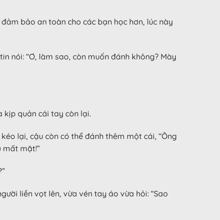
ệm đảm bảo an toàn cho các bạn học hơn, lúc này
 tin nói: “Ơ, làm sao, còn muốn đánh không? Mày
kịp quản cái tay còn lại.
 kéo lại, cậu còn có thể đánh thêm một cái, “Ông
u mất mặt!”
?”
ười liền vọt lên, vừa vén tay áo vừa hỏi: “Sao