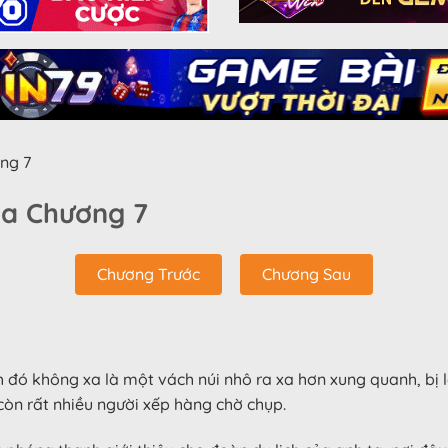
ng 7
ìa Chương 7
Chương Trước
Chương Sau
đó không xa là một vách núi nhô ra xa hơn xung quanh, bị l
còn rất nhiều người xếp hàng chờ chụp.