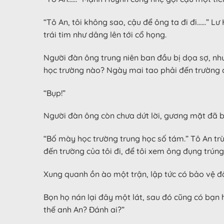
“Tô An, tôi không sao, cậu để ông ta đi đi……” L
trái tim như dâng lên tới cổ họng.
Người đàn ông trung niên ban đầu bị dọa sợ, nh
học trường nào? Ngày mai tao phải đến trường
“Bụp!”
Người đàn ông còn chưa dứt lời, gương mặt đã bị
“Bố mày học trường trung học số tám.” Tô An trừ
đến trường của tôi đi, để tôi xem ông đụng trún
Xung quanh ồn ào một trận, lập tức có bảo vệ đẩ
Bọn họ nán lại đây một lát, sau đó cũng có bạn 
thế anh An? Đánh ai?”