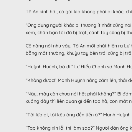
Tô An kinh hãi, cô gái kia không phải ai khác, c
“Ông đụng người khác bị thương ít nhất cũng nói
xem, chân bạn tôi đã bị trật, cánh tay cũng bị t
Cô nàng nói như vậy, Tô An mới phát hiện ra Lư 
bằng mắt thường, khuỷu tay bên trái cũng bị trầ
“Huỳnh Huỳnh, bỏ đi.” Lư Hiểu Chanh sợ Mạnh Hu
“Không được!” Mạnh Huỳnh nâng cằm lên, thái độ 
“Này, mày còn chưa nói hết phải không?” Bị đám
xuống đây thì liên quan gì đến tao hả, con mắt 
“Tôi lừa ai, tôi kêu ông đền tiền à?” Mạnh Huỳnh
“Tao không xin lỗi thì làm sao?” Người đàn ông