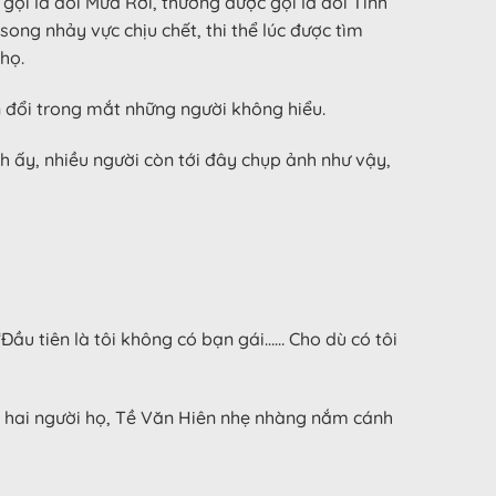
gọi là đồi Mưa Rơi, thường được gọi là đồi Tình
ong nhảy vực chịu chết, thi thể lúc được tìm
họ.
 đổi trong mắt những người không hiểu.
h ấy, nhiều người còn tới đây chụp ảnh như vậy,
“Đầu tiên là tôi không có bạn gái…… Cho dù có tôi
ải hai người họ, Tề Văn Hiên nhẹ nhàng nắm cánh