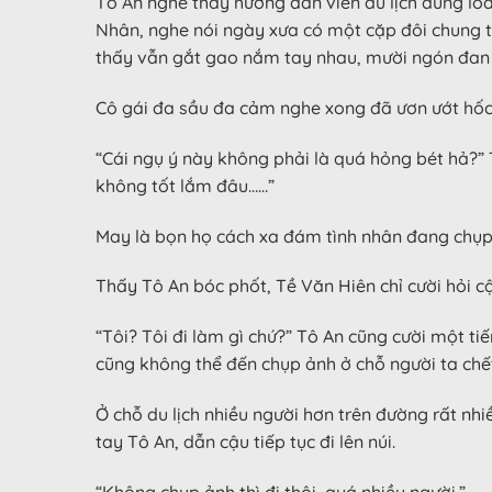
Tô An nghe thấy hướng dẫn viên du lịch dùng loa 
Nhân, nghe nói ngày xưa có một cặp đôi chung thủ
thấy vẫn gắt gao nắm tay nhau, mười ngón đan x
Cô gái đa sầu đa cảm nghe xong đã ươn ướt hốc 
“Cái ngụ ý này không phải là quá hỏng bét hả?” 
không tốt lắm đâu……”
May là bọn họ cách xa đám tình nhân đang chụp 
Thấy Tô An bóc phốt, Tề Văn Hiên chỉ cười hỏi c
“Tôi? Tôi đi làm gì chứ?” Tô An cũng cười một tiế
cũng không thể đến chụp ảnh ở chỗ người ta chết 
Ở chỗ du lịch nhiều người hơn trên đường rất n
tay Tô An, dẫn cậu tiếp tục đi lên núi.
“Không chụp ảnh thì đi thôi, quá nhiều người.”