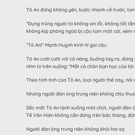
Tô An đứng không yên, bước nhanh về trước, túm
“Đụng trúng người ta không xin lỗi, không tốt l
không kịp phòng ngừa bị cậu túm một cái, xém 
“Tô An!” Mạnh Huỳnh kinh hỉ gọi cậu.
Tô An cười cười với cô nàng, buông tay ra, đứng
nhìn từ trên xuống: “Mắt cá chân bạn học của tôi 
Theo tính tình của Tô An, loại người thế này, nó
Nhưng người đàn ông trung niên không chịu thua, 
Sắc mặt Tô An lạnh xuống một chút, người đàn ô
Tề Văn Hiên không cần đứng trên bậc thang, đứng
Người đàn ông trung niên không khỏi hơi sợ.