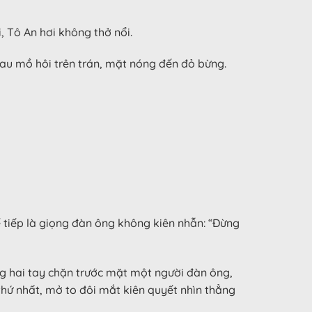
 Tô An hơi không thở nổi.
lau mồ hôi trên trán, mặt nóng đến đỏ bừng.
ế tiếp là giọng đàn ông không kiên nhẫn: “Đừng
g hai tay chặn trước mặt một người đàn ông,
hứ nhất, mở to đôi mắt kiên quyết nhìn thẳng