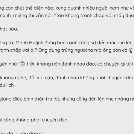
hông còn chút thể diện nào, xung quanh nhiều người xem như v
ạnh, miệng thì vẫn nói: “Tao không tranh chấp với mấy đứa 
phát hỏa.
ông ta, Mạnh Huỳnh đứng bên cạnh cũng sợ đến mức run lên, 
ranh chấp với ai? Ông đụng trúng người ta mà ông còn có lý 
n nhủ: “Ôi trời, không nên đánh nhau đâu, có chuyện gì từ t
không nghe, đối với cậu, đánh nhau không phải chuyện cơm 
u lịch.
giọng điệu bình thản trả lời, nhưng cũng tiến lên nhẹ nhàng n
úi cũng không phải chuyện đùa.
g, đã bị cậu dọa sợ.