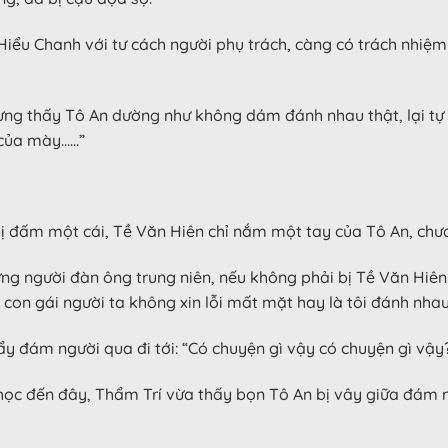
ư Hiểu Chanh với tư cách người phụ trách, càng có trách nhi
ưng thấy Tô An dường như không dám đánh nhau thật, lại tự
 của mày……”
 đấm một cái, Tề Văn Hiên chỉ nắm một tay của Tô An, chưa 
ng người đàn ông trung niên, nếu không phải bị Tề Văn Hiên
g con gái người ta không xin lỗi mất mặt hay là tôi đánh nha
y đám người qua đi tới: “Có chuyện gì vậy có chuyện gì vậy
học đến đây, Thẩm Trí vừa thấy bọn Tô An bị vây giữa đám ng