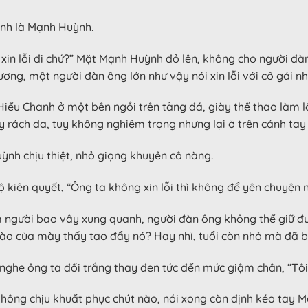
hính là Mạnh Huỳnh.
 xin lỗi đi chứ?” Mặt Mạnh Huỳnh đỏ lên, không cho người đà
hương, một người đàn ông lớn như vậy nói xin lỗi với cô gái n
Hiểu Chanh ở một bên ngồi trên tảng đá, giày thể thao làm l
y rách da, tuy không nghiêm trọng nhưng lại ở trên cánh tay 
ỳnh chịu thiệt, nhỏ giọng khuyên cô nàng.
kiên quyết, “Ông ta không xin lỗi thì không để yên chuyện n
 người bao vây xung quanh, người đàn ông không thể giữ đượ
nào của mày thấy tao đẩy nó? Hay nhỉ, tuổi còn nhỏ mà đã biế
 nghe ông ta đổi trắng thay đen tức đến mức giậm chân, “Tôi c
 không chịu khuất phục chút nào, nói xong còn định kéo tay