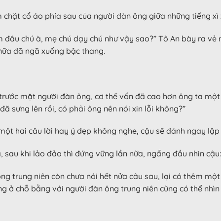
 chặt cổ áo phía sau của người đàn ông giữa những tiếng xì
ắm đâu chú à, mẹ chú dạy chú như vậy sao?” Tô An bày ra vẻ 
nữa đã ngã xuống bậc thang.
 trước mặt người đàn ông, cơ thể vốn đã cao hơn ông ta một
đã sưng lên rồi, có phải ông nên nói xin lỗi không?”
i một hai câu lời hay ý đẹp không nghe, cậu sẽ đánh ngay lập 
sau khi lảo đảo thì đứng vững lần nữa, ngẩng đầu nhìn cậu: “
ng trung niên còn chưa nói hết nửa câu sau, lại có thêm mộ
 ở chỗ bằng với người đàn ông trung niên cũng có thể nhìn x