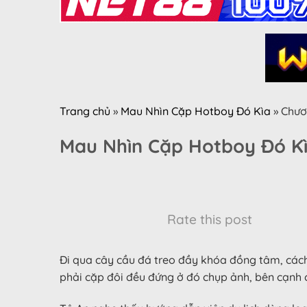
Trang chủ
»
Mau Nhìn Cặp Hotboy Đó Kìa
»
Chươ
Mau Nhìn Cặp Hotboy Đó K
Rate this post
Đi qua cây cầu đá treo đầy khóa đồng tâm, cách 
phải cặp đôi đều đứng ở đó chụp ảnh, bên cạnh 