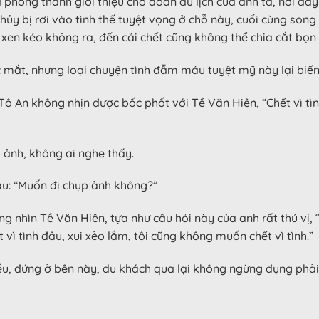
phóng thanh giới thiệu cho đoàn du lịch của anh ta, nơi đây 
y bị rơi vào tình thế tuyệt vọng ở chỗ này, cuối cùng song s
en kéo không ra, đến cái chết cũng không thể chia cắt bọn 
mắt, nhưng loại chuyện tình đẫm máu tuyệt mỹ này lại biến
Tô An không nhịn được bốc phốt với Tề Văn Hiên, “Chết vì tìn
ảnh, không ai nghe thấy.
ậu: “Muốn đi chụp ảnh không?”
ng nhìn Tề Văn Hiên, tựa như câu hỏi này của anh rất thú vị, 
vì tình đâu, xui xẻo lắm, tôi cũng không muốn chết vì tình.”
hiều, đứng ở bên này, du khách qua lại không ngừng đụng ph