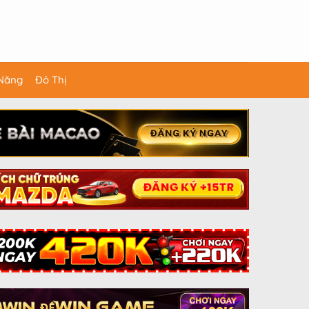
 Năng
Đô Thị