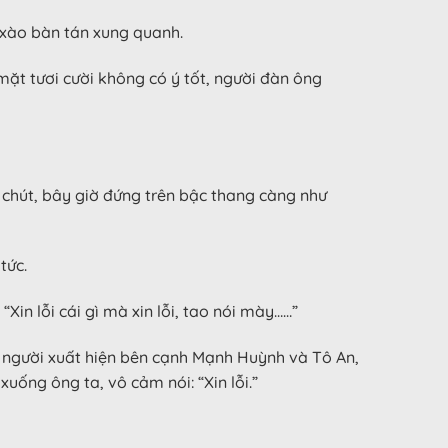
 xào bàn tán xung quanh.
mặt tươi cười không có ý tốt, người đàn ông
 chút, bây giờ đứng trên bậc thang càng như
tức.
Xin lỗi cái gì mà xin lỗi, tao nói mày……”
t người xuất hiện bên cạnh Mạnh Huỳnh và Tô An,
uống ông ta, vô cảm nói: “Xin lỗi.”