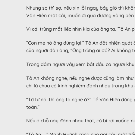
Nhưng sợ thì sợ, nếu xin lỗi ngay bây giờ thì k
Văn Hiên một cái, muốn đi qua đường vòng bên c
Vì cái trừng mắt liếc nhìn kia của ông ta, Tô An 
“Con mẹ nó ông đứng lại!” Tô An đột nhiên quát 
của người đàn ông, “Ông trừng ai đó? Ai không t
Trong đám người vây xem bắt đầu có người khuyê
Tô An không nghe, nếu nghe được cũng làm như 
chỉ là chưa có kinh nghiệm đánh nhau trong khu d
“Từ từ nói thì ông ta nghe à?” Tề Văn Hiên dùng 
toàn.”
Nếu ở chỗ này đánh nhau thật, có bị rơi xuống n
“Tô An……” Mạnh Huỳnh cũng nhẹ gọi cậu một tiến