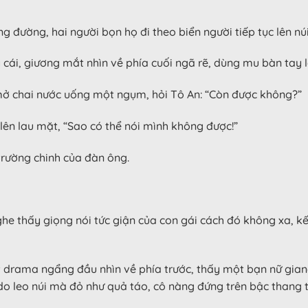
ường, hai người bọn họ đi theo biển người tiếp tục lên núi,
cái, giương mắt nhìn về phía cuối ngã rẽ, dùng mu bàn tay 
ở chai nước uống một ngụm, hỏi Tô An: “Còn được không?”
lên lau mặt, “Sao có thể nói mình không được!”
trường chinh của đàn ông.
he thấy giọng nói tức giận của con gái cách đó không xa, k
t drama ngẩng đầu nhìn về phía trước, thấy một bạn nữ gian
do leo núi mà đỏ như quả táo, cô nàng đứng trên bậc thang t