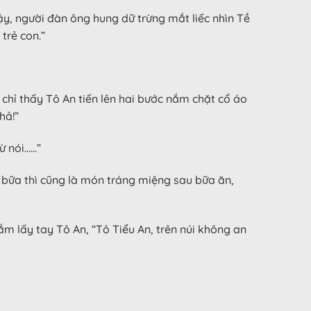
ậy, người đàn ông hung dữ trừng mắt liếc nhìn Tề
trẻ con.”
chỉ thấy Tô An tiến lên hai bước nắm chặt cổ áo
hả!”
ừ nói……”
bữa thì cũng là món tráng miệng sau bữa ăn,
ắm lấy tay Tô An, “Tô Tiểu An, trên núi không an