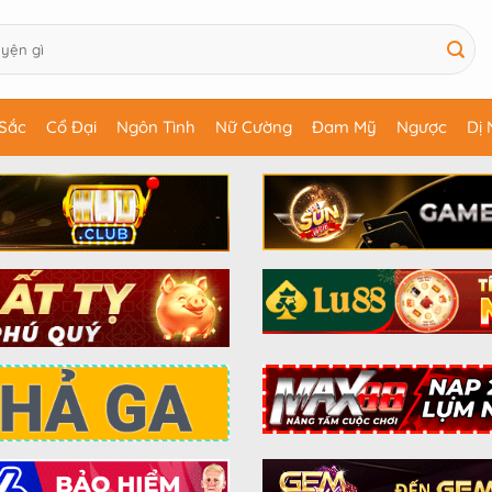
Sắc
Cổ Đại
Ngôn Tình
Nữ Cường
Đam Mỹ
Ngược
Dị