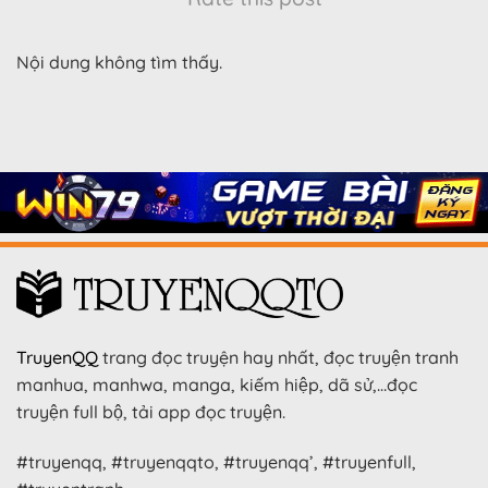
Nội dung không tìm thấy.
TruyenQQ
trang đọc truyện hay nhất, đọc truyện tranh
manhua, manhwa, manga, kiếm hiệp, dã sử,…đọc
truyện full bộ, tải app đọc truyện.
#truyenqq, #truyenqqto, #truyenqq’, #truyenfull,