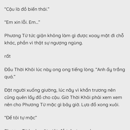
“Cậu là đồ biến thái.”
“Em xin lỗi. Em…”
Phương Từ tức giận không làm gì được xoay mặt đi chỗ
khác, phần vì thật sự ngượng ngùng.
rất
Đầu Thời Khôi lúc này ong ong tiếng lòng. “Anh ấy trắng
quá.”
Đặt người xuống giường, lúc nãy vì khẩn trương nên
cũng quên lấy đồ cho cậu. Giờ Thời Khôi phải xem xem
nên cho Phương Từ mặc gì bây giờ. Lựa đồ xong xuôi.
“Để tôi tự mặc”