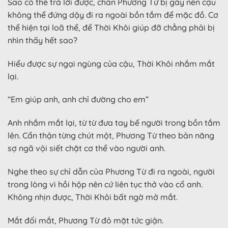
Sao có thể trả lời được, chân Phương Từ bị gãy nên cậu
không thể đứng dậy đi ra ngoài bồn tắm để mặc đồ. Cơ
thể hiện tại loã thể, để Thời Khôi giúp đỡ chẳng phải bị
nhìn thấy hết sao?
Hiểu được sự ngại ngùng của cậu, Thời Khôi nhắm mắt
lại.
“Em giúp anh, anh chỉ đường cho em”
Anh nhắm mắt lại, từ từ đưa tay bế người trong bồn tắm
lên. Cẩn thận từng chút một, Phương Từ theo bản năng
sợ ngã vội siết chặt cơ thể vào người anh.
Nghe theo sự chỉ dẫn của Phương Từ đi ra ngoài, người
trong lòng vì hồi hộp nên cứ liên tục thở vào cổ anh.
Không nhịn được, Thời Khôi bất ngờ mở mắt.
Mắt đối mắt, Phương Từ đỏ mặt tức giận.