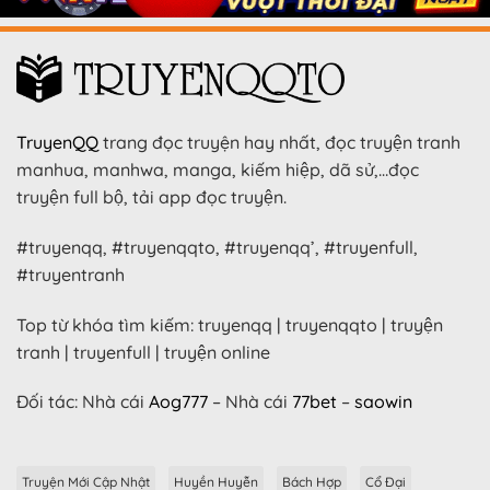
TruyenQQ
trang đọc truyện hay nhất, đọc truyện tranh
manhua, manhwa, manga, kiếm hiệp, dã sử,…đọc
truyện full bộ, tải app đọc truyện.
#truyenqq, #truyenqqto, #truyenqq’, #truyenfull,
#truyentranh
Top từ khóa tìm kiếm: truyenqq | truyenqqto | truyện
tranh | truyenfull | truyện online
Đối tác: Nhà cái
Aog777
– Nhà cái
77bet
–
saowin
Truyện Mới Cập Nhật
Huyền Huyễn
Bách Hợp
Cổ Đại