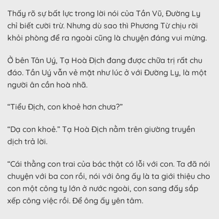
Thấy rõ sự bất lực trong lời nói của Tần Vũ, Đường Ly
chỉ biết cười trừ. Nhưng dù sao thì Phương Từ chịu rời
khỏi phòng để ra ngoài cũng là chuyện đáng vui mừng.
Ở bên Tân Uý, Tạ Hoà Địch đang được chữa trị rất chu
đáo. Tần Uý vẫn vẻ mặt như lúc ở với Đường Ly, là một
người ân cần hoà nhã.
“Tiểu Địch, con khoẻ hơn chưa?”
“Dạ con khoẻ.” Tạ Hoà Địch nằm trên giường truyền
dịch trả lời.
“Cái thằng con trai của bác thật có lỗi với con. Ta đã nói
chuyện với ba con rồi, nói với ông ấy là ta giới thiệu cho
con một công ty lớn ở nước ngoài, con sang đấy sắp
xếp công việc rồi. Để ông ấy yên tâm.