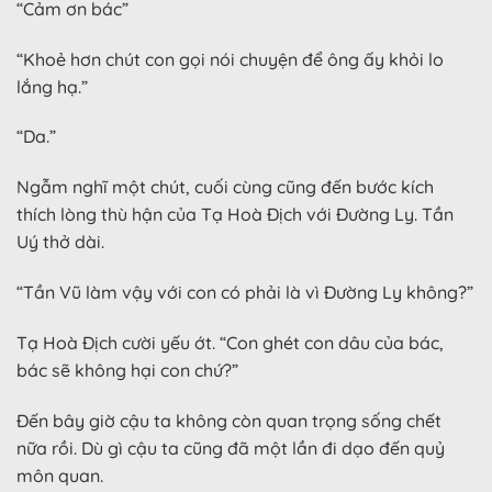
“Cảm ơn bác”
“Khoẻ hơn chút con gọi nói chuyện để ông ấy khỏi lo
lắng hạ.”
“Da.”
Ngẫm nghĩ một chút, cuối cùng cũng đến bước kích
thích lòng thù hận của Tạ Hoà Địch với Đường Ly. Tần
Uý thở dài.
“Tần Vũ làm vậy với con có phải là vì Đường Ly không?”
Tạ Hoà Địch cười yếu ớt. “Con ghét con dâu của bác,
bác sẽ không hại con chứ?”
Đến bây giờ cậu ta không còn quan trọng sống chết
nữa rồi. Dù gì cậu ta cũng đã một lần đi dạo đến quỷ
môn quan.