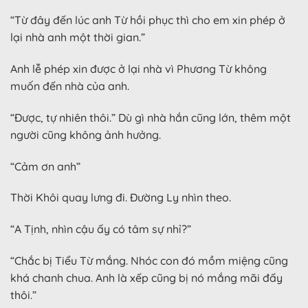
“Từ đây đến lúc anh Từ hồi phục thì cho em xin phép ở
lại nhà anh một thời gian.”
Anh lễ phép xin được ở lại nhà vì Phương Từ không
muốn đến nhà của anh.
“Được, tự nhiên thôi.” Dù gì nhà hắn cũng lớn, thêm một
người cũng không ảnh hưởng.
“Cảm ơn anh”
Thời Khôi quay lưng đi. Đường Ly nhìn theo.
“A Tịnh, nhìn cậu ấy có tâm sự nhỉ?”
“Chắc bị Tiểu Từ mắng. Nhóc con đó mồm miệng cũng
khá chanh chua. Anh là xếp cũng bị nó mắng mãi đấy
thôi.”