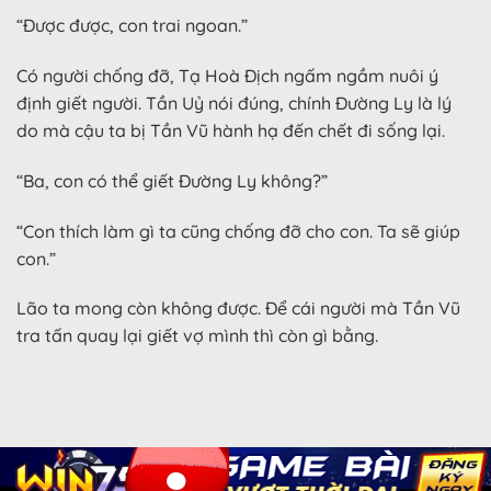
“Được được, con trai ngoan.”
Có người chống đỡ, Tạ Hoà Địch ngấm ngầm nuôi ý
định giết người. Tần Uỷ nói đúng, chính Đường Ly là lý
do mà cậu ta bị Tần Vũ hành hạ đến chết đi sống lại.
“Ba, con có thể giết Đường Ly không?”
“Con thích làm gì ta cũng chống đỡ cho con. Ta sẽ giúp
con.”
Lão ta mong còn không được. Để cái người mà Tần Vũ
tra tấn quay lại giết vợ mình thì còn gì bằng.