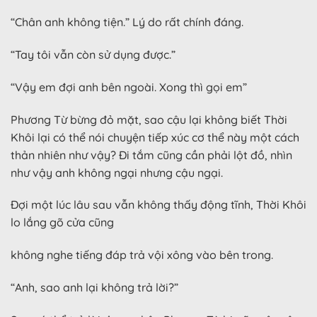
“Chân anh không tiện.” Lý do rất chính đáng.
“Tay tôi vẫn còn sử dụng được.”
“Vậy em đợi anh bên ngoài. Xong thì gọi em”
Phương Từ bừng đỏ mặt, sao cậu lại không biết Thời
Khôi lại có thể nói chuyện tiếp xúc cơ thể này một cách
thản nhiên như vậy? Đi tắm cũng cần phải lột đồ, nhìn
như vậy anh không ngại nhưng cậu ngại.
Đợi một lúc lâu sau vẫn không thấy động tĩnh, Thời Khôi
lo lắng gõ cửa cũng
không nghe tiếng đáp trả vội xông vào bên trong.
“Anh, sao anh lại không trả lời?”