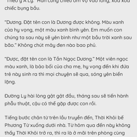
“Theo ý A Ly.” Hắn cưng chiều ôm vợ vào lòng, xoa xoa
chiếc bụng bầu.
“Dương. Đặt tên con là Dương được không. Màu xanh
của hy vọng, một màu xanh bình yên. Em muốn con
chúng ta sau này sẽ yên bình như một bầu trời xanh sau
bão.” Không chút mây đen nào bao phủ.
“Được, đặt tên con là Tần Ngọc Dương.” Một viên ngọc
màu xanh, là bảo bối của cha mẹ, hy vọng đến khi đứa
trẻ này sinh ra thì mọi chuyện sẽ qua, sóng yên biển
lặng.
Đường Ly hài lòng gật gật đầu, tháng sau sẽ tiến hành
phẫu thuật, cậu có thể gặp được con rồi.
Tiếng bước chân từ trên lầu truyền đến, Thời Khôi bế
Phương Từ xuống dưới nhà. Từ hôm qua đến này không
thấy Thời Khôi trở ra, thì ra là ở mãi trên phòng cùng