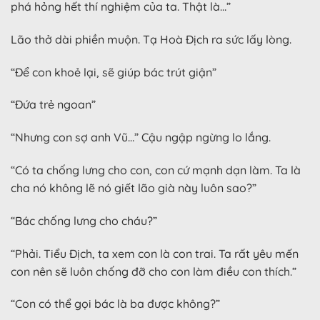
phá hỏng hết thí nghiệm của ta. Thật là…”
Lão thở dài phiền muộn. Tạ Hoà Địch ra sức lấy lòng.
“Để con khoẻ lại, sẽ giúp bác trút giận”
“Đứa trẻ ngoan”
“Nhưng con sợ anh Vũ…” Cậu ngập ngừng lo lắng.
“Có ta chống lưng cho con, con cứ mạnh dạn làm. Ta là
cha nó không lẽ nó giết lão già này luôn sao?”
“Bác chống lưng cho cháu?”
“Phải. Tiểu Địch, ta xem con là con trai. Ta rất yêu mến
con nên sẽ luôn chống đỡ cho con làm điều con thích.”
“Con có thể gọi bác là ba được không?”