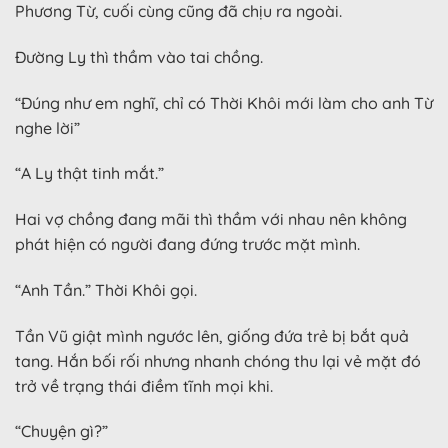
Phương Từ, cuối cùng cũng đã chịu ra ngoài.
Đường Ly thì thầm vào tai chồng.
“Đúng như em nghĩ, chỉ có Thời Khôi mới làm cho anh Từ
nghe lời”
“A Ly thật tinh mắt.”
Hai vợ chồng đang mãi thì thầm với nhau nên không
phát hiện có người đang đứng trước mặt mình.
“Anh Tần.” Thời Khôi gọi.
Tần Vũ giật mình ngước lên, giống đứa trẻ bị bắt quả
tang. Hắn bối rối nhưng nhanh chóng thu lại vẻ mặt đó
trở về trạng thái điềm tĩnh mọi khi.
“Chuyện gì?”