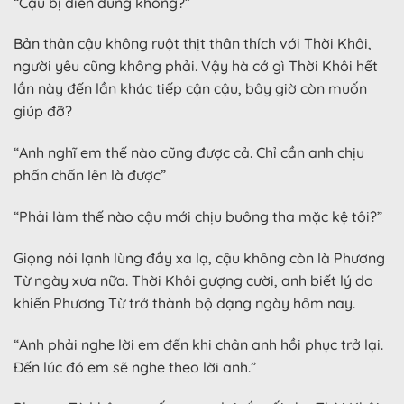
“Cậu bị điên đúng không?”
Bản thân cậu không ruột thịt thân thích với Thời Khôi,
người yêu cũng không phải. Vậy hà cớ gì Thời Khôi hết
lần này đến lần khác tiếp cận cậu, bây giờ còn muốn
giúp đỡ?
“Anh nghĩ em thế nào cũng được cả. Chỉ cần anh chịu
phấn chấn lên là được”
“Phải làm thế nào cậu mới chịu buông tha mặc kệ tôi?”
Giọng nói lạnh lùng đầy xa lạ, cậu không còn là Phương
Từ ngày xưa nữa. Thời Khôi gượng cười, anh biết lý do
khiến Phương Từ trở thành bộ dạng ngày hôm nay.
“Anh phải nghe lời em đến khi chân anh hồi phục trở lại.
Đến lúc đó em sẽ nghe theo lời anh.”