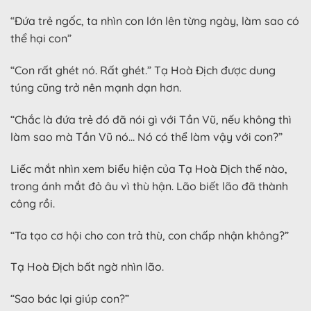
“Đứa trẻ ngốc, ta nhìn con lớn lên từng ngày, làm sao có
thể hại con”
“Con rất ghét nó. Rất ghét.” Tạ Hoà Địch được dung
túng cũng trở nên mạnh dạn hơn.
“Chắc là đứa trẻ đó đã nói gì với Tần Vũ, nếu không thì
làm sao mà Tần Vũ nó… Nó có thể làm vậy với con?”
Liếc mắt nhìn xem biểu hiện của Tạ Hoà Địch thế nào,
trong ánh mắt đỏ âu vì thù hận. Lão biết lão đã thành
công rồi.
“Ta tạo cơ hội cho con trả thù, con chấp nhận không?”
Tạ Hoà Địch bất ngờ nhìn lão.
“Sao bác lại giúp con?”