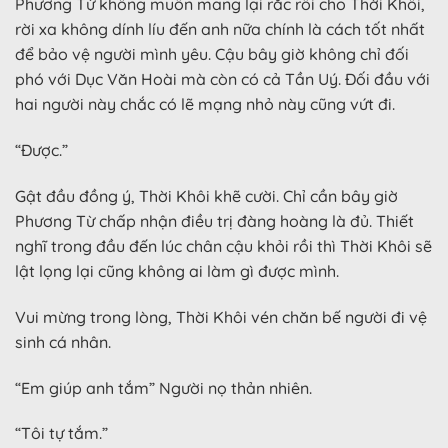
Phương Từ không muốn mang lại rắc rối cho Thời Khôi,
rời xa không dính líu đến anh nữa chính là cách tốt nhất
để bảo vệ người mình yêu. Cậu bây giờ không chỉ đối
phó với Dục Văn Hoài mà còn có cả Tần Uý. Đối đầu với
hai người này chắc có lẽ mạng nhỏ này cũng vứt đi.
“Được.”
Gật đầu đồng ý, Thời Khôi khẽ cười. Chỉ cần bây giờ
Phương Từ chấp nhận điều trị đàng hoàng là đủ. Thiết
nghĩ trong đầu đến lúc chân cậu khỏi rồi thì Thời Khôi sẽ
lật lọng lại cũng không ai làm gì được mình.
Vui mừng trong lòng, Thời Khôi vén chăn bế người đi vệ
sinh cá nhân.
“Em giúp anh tắm” Người nọ thản nhiên.
“Tôi tự tắm.”