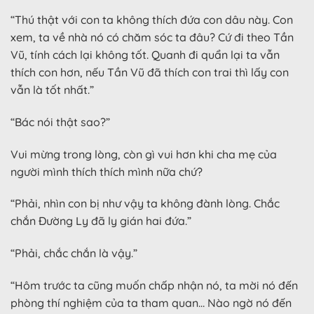
“Thú thật với con ta không thích đứa con dâu này. Con
xem, ta về nhà nó có chăm sóc ta đâu? Cứ đi theo Tần
Vũ, tính cách lại không tốt. Quanh đi quẩn lại ta vẫn
thích con hơn, nếu Tần Vũ đã thích con trai thì lấy con
vẫn là tốt nhất.”
“Bác nói thật sao?”
Vui mừng trong lòng, còn gì vui hơn khi cha mẹ của
người mình thích thích mình nữa chứ?
“Phải, nhìn con bị như vậy ta không đành lòng. Chắc
chắn Đường Ly đã ly gián hai đứa.”
“Phải, chắc chắn là vậy.”
“Hôm trước ta cũng muốn chấp nhận nó, ta mời nó đến
phòng thí nghiệm của ta tham quan… Nào ngờ nó đến