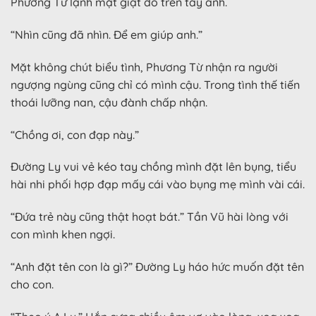
Phương Từ lạnh mặt giật đồ trên tay anh.
“Nhìn cũng đã nhìn. Để em giúp anh.”
Mặt không chút biểu tình, Phương Từ nhận ra người
ngượng ngùng cũng chỉ có mình cậu. Trong tình thế tiến
thoái lưỡng nan, cậu đành chấp nhận.
“Chồng ơi, con đạp này.”
Đường Ly vui vẻ kéo tay chồng mình đặt lên bụng, tiểu
hài nhi phối hợp đạp mấy cái vào bụng mẹ mình vài cái.
“Đứa trẻ này cũng thật hoạt bát.” Tần Vũ hài lòng với
con mình khen ngợi.
“Anh đặt tên con là gì?” Đường Ly háo hức muốn đặt tên
cho con.