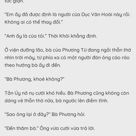
tức giận.
“Em ấy đã được định là người của Dục Văn Hoài này rồi.
Không ai có thể thay đổi.”
“Anh ấy là của tôi.” Thời Khôi khẳng định.
Ở viện dưỡng lão, bà của Phương Từ đang ngồi thẫn thờ
nhìn trời mây, từ phía xa có một người đàn ông cáo ráo
theo hướng bà ấy đi đến.
“Bà Phương, khoẻ không?”
Tần Úy nở nụ cười khó hiểu. Bà Phương cũng không còn
dáng vẻ thẫn thờ nữa, bà ngước lên điềm tĩnh.
“Sao ông lại ở đây?” Bà Phương hỏi.
“Đến thăm bà.” Ông vừa cười vừa trả lời.