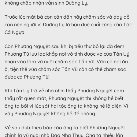
không chấp nhận vẫn sinh Đường Ly.
Trước lúc mất bà còn căn dặn hãy chăm sóc và dạy dỗ
con nên người vì Đường Ly là hậu duệ cuối cùng của Tộc
Cá Ngựa.
Còn Phương Nguyệt sau khi bị tiểu thư bỏ lại đã đem
Phương Từ lưu lạc khắp nơi vô tình được vợ của Tần Uý
nhận vào làm vú nuôi chăm sóc Tần Vũ. Vừa có nơi ăn
ở, tiện thể vừa chăm sóc Tần Vũ còn có thể chăm sóc
được cả Phương Từ.
Khi Tần Uý trở về nhà nhìn thấy Phương Nguyệt cảm
thấy rất quen mắt, Phương Nguyệt thì không hề biết
ông ta bởi vì lúc sát hại tộc ông ta không hề lộ diện. Vì
vậy Phương Nguyệt không hề đề phòng.
Về sau dựa theo báo cáo ông ta biết Phương Nguyệt
chính là vú nuôi nhà Đào Nha Thụy. Ông ta nhiều lần