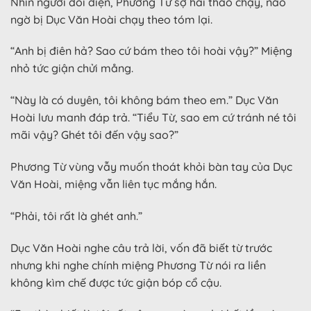
Nhìn người đối diện, Phương Từ sợ hãi tháo chạy, nào
ngờ bị Dục Văn Hoài chạy theo tóm lại.
“Anh bị điên hả? Sao cứ bám theo tôi hoài vậy?” Miệng
nhỏ tức giận chửi mång.
“Này là có duyên, tôi không bám theo em.” Dục Văn
Hoài lưu manh đáp trả. “Tiểu Từ, sao em cứ tránh né tôi
mãi vậy? Ghét tôi đến vậy sao?”
Phương Từ vùng vẫy muốn thoát khỏi bàn tay của Dục
Văn Hoài, miệng vẫn liên tục mắng hắn.
“Phải, tôi rất là ghét anh.”
Dục Văn Hoài nghe câu trả lời, vốn đã biết từ trước
nhưng khi nghe chính miệng Phương Từ nói ra liền
không kìm chế được tức giận bóp cổ cậu.