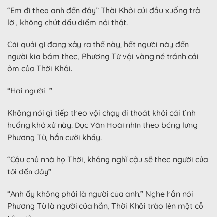
“Em đi theo anh đến đây” Thời Khôi cúi đầu xuống trả
lời, không chút dấu diếm nói thật.
Cái quái gì đang xảy ra thế này, hết người này đến
người kia bám theo, Phương Từ vội vàng né tránh cái
ôm của Thời Khôi.
“Hai người…”
Không nói gì tiếp theo vội chạy đi thoát khỏi cái tình
huống khó xử này. Dục Văn Hoài nhìn theo bóng lưng
Phương Từ, hắn cười khẩy.
“Cậu chủ nhà họ Thời, không nghĩ cậu sẽ theo người của
tôi đến đây”
“Anh ấy không phải là người của anh.” Nghe hắn nói
Phương Từ là người của hắn, Thời Khôi trào lên một cỗ