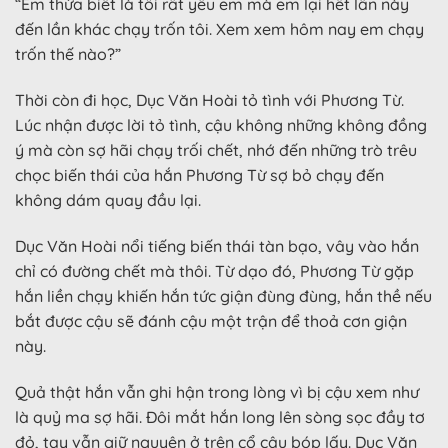
“Em thừa biết là tôi rất yêu em mà em lại hết lần này
đến lần khác chạy trốn tôi. Xem xem hôm nay em chạy
trốn thế nào?”
Thời còn đi học, Dục Văn Hoài tỏ tình với Phương Từ.
Lúc nhận được lời tỏ tình, cậu không những không đồng
ý mà còn sợ hãi chạy trối chết, nhớ đến những trò trêu
chọc biến thái của hắn Phương Từ sợ bỏ chạy đến
không dám quay đầu lại.
Dục Văn Hoài nổi tiếng biến thái tàn bạo, vây vào hắn
chỉ có đường chết mà thôi. Từ dạo đó, Phương Từ gặp
hắn liền chạy khiến hắn tức giận đùng đùng, hắn thề nếu
bắt được cậu sẽ đánh cậu một trận để thoả cơn giận
này.
Quả thật hắn vẫn ghi hận trong lòng vì bị cậu xem như
là quỷ ma sợ hãi. Đôi mắt hắn long lên sòng sọc đầy tơ
đỏ, tay vẫn giữ nguyên ở trên cổ cậu bóp lấy. Dục Văn