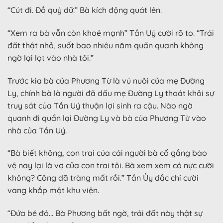
“Cút đi. Đồ quỷ dữ.” Bà kích động quát lên.
“Xem ra bà vẫn còn khoẻ mạnh” Tần Uý cười rõ to. “Trái
đất thật nhỏ, suốt bao nhiêu năm quẩn quanh không
ngờ lại lọt vào nhà tôi.”
Trước kia bà của Phương Từ là vú nuôi của mẹ Đường
Ly, chính bà là người đã dấu mẹ Đường Ly thoát khỏi sự
truy sát của Tần Uý thuận lợi sinh ra cậu. Nào ngờ
quanh đi quẩn lại Đường Ly và bà của Phương Từ vào
nhà của Tần Uý.
“Bà biết không, con trai của cái người bà cố gắng bảo
vệ nay lại là vợ của con trai tôi. Bà xem xem có nực cười
không? Công dã tràng mất rồi.” Tần Ủy đắc chỉ cười
vang khắp một khu viện.
“Đứa bé đó… Bà Phương bất ngờ, trái đất này thật sự