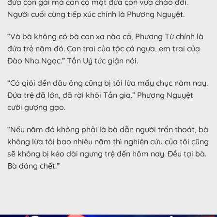
đứa con gái mà còn có một đứa con vừa chào đời.
Người cuối cùng tiếp xúc chính là Phương Nguyệt.
“Và bà không có bà con xa nào cả, Phương Từ chính là
đứa trẻ năm đó. Con trai của tộc cá ngựa, em trai của
Đào Nha Ngọc.” Tần Uý tức giận nói.
“Có giỏi đến đâu ông cũng bị tôi lừa mấy chục năm nay.
Đứa trẻ đã lớn, đã rời khỏi Tần gia.” Phương Nguyệt
cười gượng gạo.
“Nếu năm đó không phải là bà dẫn người trốn thoát, bà
không lừa tôi bao nhiêu năm thì nghiên cứu của tôi cũng
sẽ không bị kéo dài ngưng trệ đến hôm nay. Đều tại bà.
Bà đáng chết.”