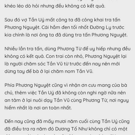
khéo léo dò hỏi nhưng đều không có kết quả.
Sau đó vợ Tần Uý mất công ta đã công khai tra tấn
Phương Nguyệt. Cái hầm đen tối nhốt Đường Ly trước
kia chính là nơi ông ta đã dùng tra tấn Phương Nguyệt.
Nhiều lần tra tấn, dùng Phương Từ để uy hiếp nhưng đều
không có kết quả. Con trai còn nhỏ, Phương Nguyệt lại
là người chăm sóc Tần Vũ từ trước đến nay nên mới
dừng tay để bà ở lại chăm nom Tần Vũ.
Phía Phương Nguyệt cũng vì nhận ơn cưu mang của bà
chủ, thêm việc Tần Uý đã không còn nghi ngờ nữa nên
an tâm ở lại nuôi dạy Tần Vũ cùng Phương Từ, nơi nguy
hiểm nhất là nơi an toàn nhất.
Đến nay cũng đã mấy mươi năm cuối cùng Tần Uý cũng
đã điều tra ra năm đó Dương Tố Như không chỉ có một