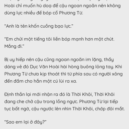
Hoài chỉ muốn hù doạ để cậu ngoan ngoãn nên không
dùng lực nhiều để bóp cổ Phương Từ.
“Anh là tên khốn cuồng bạo lực.”
“Em chửi một tiếng tôi liền bóp mạnh hơn một chút.
Mắng đi.”
Bị uy hiếp nên cậu cũng ngoan ngoãn im lặng, thấy
dáng vẻ đó Dục Văn Hoài hài hòng buông lỏng tay. Khi
Phương Từ chưa kịp thoát thì từ phía sau có người xông
đến đấm cho hắn một cú lùi ra xa.
Định thần lại mới nhận ra đó là Thời Khôi, Thời Khôi
đang che chở cậu trong lồng ngực. Phương Từ lại tiếp
tục bất ngờ, cậu ngước lên nhìn Thời Khôi, chớp đôi mắt.
“Sao em lại ở đây?”