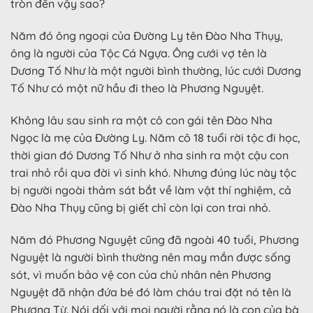
tròn đến vậy sao?
Năm đó ông ngoại của Đường Ly tên Đào Nha Thụy,
ông là người của Tộc Cá Ngựa. Ông cưới vợ tên là
Dương Tố Như là một người bình thường, lúc cưới Dương
Tố Như có một nữ hầu đi theo là Phương Nguyệt.
Không lâu sau sinh ra một cô con gái tên Đào Nha
Ngọc là mẹ của Đường Ly. Năm cô 18 tuổi rời tộc đi học,
thời gian đó Dương Tố Như ở nha sinh ra một cậu con
trai nhỏ rồi qua đời vì sinh khó. Nhưng đúng lúc này tộc
bị người ngoài thảm sát bắt về làm vật thí nghiệm, cả
Đào Nha Thụy cũng bị giết chỉ còn lại con trai nhỏ.
Năm đó Phương Nguyệt cũng đã ngoài 40 tuổi, Phương
Nguyệt là người bình thường nên may mắn được sống
sót, vì muốn bảo vệ con của chủ nhân nên Phương
Nguyệt đã nhận đứa bé đó làm cháu trai đặt nó tên là
Phương Từ. Nói dối với mọi người rằng nó là con của bà