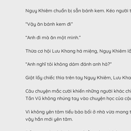
Ngụy Khiêm chuẩn bị sẵn bánh kem. Kéo người tr
“Vậy ăn bánh kem đi”
“Anh đi mà ăn một mình.”
Thừa cơ hội Lưu Khang há miệng, Ngụy Khiêm lấ
“Anh nghĩ tôi không dám đánh anh hả?”
Giật lấy chiếc thìa trên tay Ngụy Khiêm, Lưu K
Câu chuyện mắc cười khiến những người khác chỉ
Tần Vũ không nhúng tay vào chuyện học của cậu.
Vì không yên tâm tiểu bảo bối ở nhà vừa mang t
vậy hắn mới yên tâm.