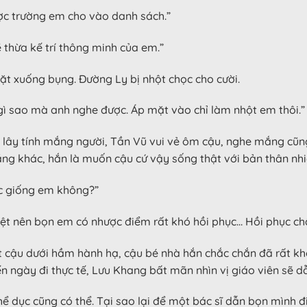
ược trường em cho vào danh sách.”
 thừa kế trí thông minh của em.”
t xuống bụng. Đường Ly bị nhột chọc cho cười.
gì sao mà anh nghe được. Áp mặt vào chỉ làm nhột em thôi.”
 lây tính mắng người, Tần Vũ vui vẻ ôm cậu, nghe mắng cũn
g khác, hắn là muốn cậu cứ vậy sống thật với bản thân nhi
lạc giống em không?”
ệt nên bọn em có nhược điểm rất khó hồi phục… Hồi phục ch
ốt cậu dưới hầm hành hạ, cậu bé nhà hắn chắc chắn đã rất khổ
ngày đi thực tế, Lưu Khang bất mãn nhìn vị giáo viên sẽ dẫ
thể dục cũng có thể. Tại sao lại để một bác sĩ dẫn bọn mình đ