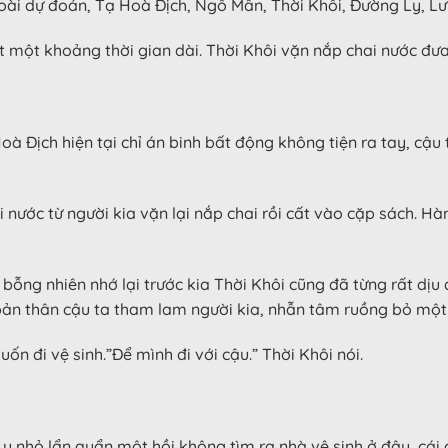
goài dự đoán, Tạ Hoà Địch, Ngô Mẫn, Thời Khôi, Đường Ly, L
ất một khoảng thời gian dài. Thời Khôi vặn nắp chai nước đư
 Địch hiện tại chỉ án binh bất động không tiện ra tay, cậu t
 nước từ người kia vặn lại nắp chai rồi cất vào cặp sách. H
ỗng nhiên nhớ lại trước kia Thời Khôi cũng đã từng rất dịu
 bản thân cậu ta tham lam người kia, nhẫn tâm ruồng bỏ một
n đi vệ sinh.”Để mình đi với cậu.” Thời Khôi nói.
y nhỏ lẩn quẩn một hồi không tìm ra nhà vệ sinh ở đâu, cái c