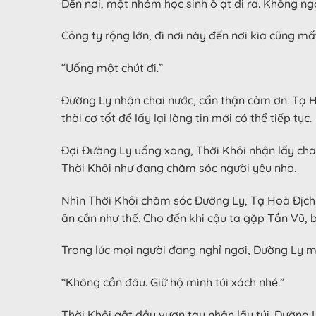
Đến nơi, một nhóm học sinh ồ ạt đi ra. Không n
Công ty rộng lớn, đi nơi này đến nơi kia cũng m
“Uống một chút đi.”
Đường Ly nhận chai nước, cẩn thận cảm ơn. Tạ Hoà
thời cơ tốt để lấy lại lòng tin mới có thể tiếp tục.
Đợi Đường Ly uống xong, Thời Khôi nhận lấy chai
Thời Khôi như đang chăm sóc người yêu nhỏ.
Nhìn Thời Khôi chăm sóc Đường Ly, Tạ Hoà Địch b
ân cần như thế. Cho đến khi cậu ta gặp Tần Vũ,
Trong lúc mọi người đang nghỉ ngơi, Đường Ly muố
“Không cần đâu. Giữ hộ mình túi xách nhé.”
Thời Khôi gật đầu vươn tay nhận lấy túi. Đường L