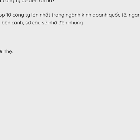
 công ty để đến rồi hả?”
top 10 công ty lớn nhất trong ngành kinh doanh quốc tế, nga
 bên cạnh, sợ cậu sẽ nhớ đến những
i nhẹ.