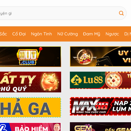
Sắc
Cổ Đại
Ngôn Tình
Nữ Cường
Đam Mỹ
Ngược
Dị