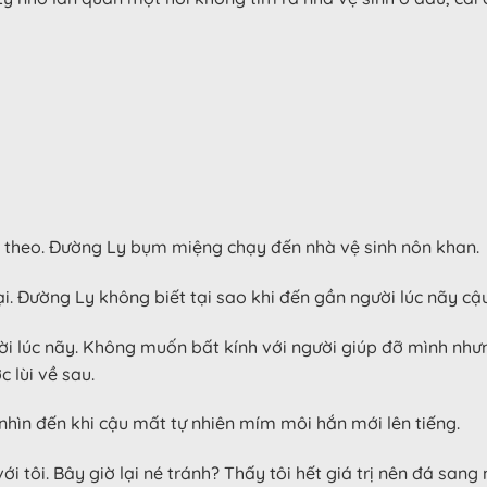
ìn theo. Đường Ly bụm miệng chạy đến nhà vệ sinh nôn khan.
. Đường Ly không biết tại sao khi đến gần người lúc nãy cậ
ười lúc nãy. Không muốn bất kính với người giúp đỡ mình như
 lùi về sau.
nhìn đến khi cậu mất tự nhiên mím môi hắn mới lên tiếng.
i tôi. Bây giờ lại né tránh? Thấy tôi hết giá trị nên đá sa