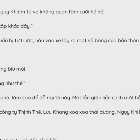
gụy Khiêm tỏ vẻ không quan tâm cười hề hề.
 cấp khác đấy.”
ẩn bị từ trước, hắn vào xe lấy ra một số bằng của bản thân 
ng bĩu môi.
g như thế.”
phải làm sao để dỗ người này. Một lần giận liền cạch mặt h
n công ty Thịnh Thế. Lưu Khang xoa xoa thái dương, Ngụy Khi