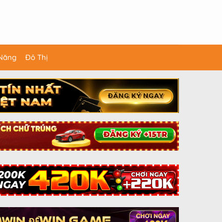
 Năng
Đô Thị