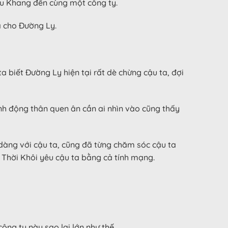
ưu Khang đến cùng một công ty.
a cho Đường Ly.
a biết Đường Ly hiện tại rất dè chừng cậu ta, đợi
ành động thân quen ân cần ai nhìn vào cũng thấy
 dàng với cậu ta, cũng đã từng chăm sóc cậu ta
 Thời Khôi yêu cậu ta bằng cả tính mạng.
ông ty này sao lại lớn như thế.