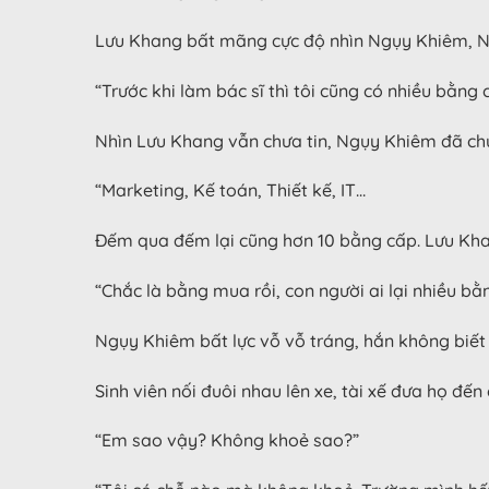
Lưu Khang bất mãng cực độ nhìn Ngụy Khiêm, N
“Trước khi làm bác sĩ thì tôi cũng có nhiều bằng
Nhìn Lưu Khang vẫn chưa tin, Ngụy Khiêm đã chu
“Marketing, Kế toán, Thiết kế, IT…
Đếm qua đếm lại cũng hơn 10 bằng cấp. Lưu Kha
“Chắc là bằng mua rồi, con người ai lại nhiều bằn
Ngụy Khiêm bất lực vỗ vỗ tráng, hắn không biết 
Sinh viên nối đuôi nhau lên xe, tài xế đưa họ đế
“Em sao vậy? Không khoẻ sao?”