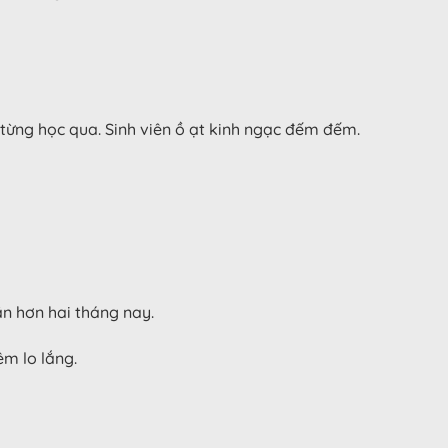
từng học qua. Sinh viên ồ ạt kinh ngạc đếm đếm.
ắn hơn hai tháng nay.
êm lo lắng.