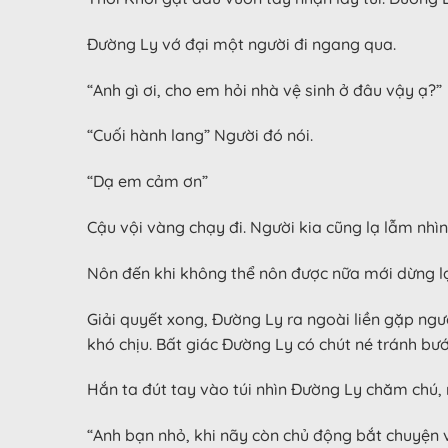
Đường Ly vớ đại một người đi ngang qua.
“Anh gì ơi, cho em hỏi nhà vệ sinh ở đâu vậy ạ?”
“Cuối hành lang” Người đó nói.
“Dạ em cảm ơn”
Cậu vội vàng chạy đi. Người kia cũng lạ lẫm nh
Nôn đến khi không thể nôn được nữa mới dừng lại
Giải quyết xong, Đường Ly ra ngoài liền gặp ng
khó chịu. Bất giác Đường Ly có chút né tránh bước
Hắn ta đút tay vào túi nhìn Đường Ly chăm chú, 
“Anh bạn nhỏ, khi nãy còn chủ động bắt chuyện vớ