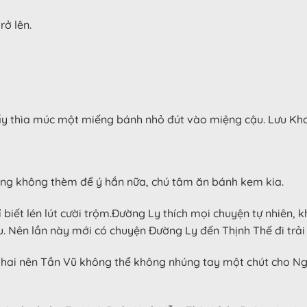
ở lên.
y thìa múc một miếng bánh nhỏ đút vào miệng cậu. Lưu Khan
hang không thèm để ý hắn nữa, chú tâm ăn bánh kem kia.
 biết lén lút cười trộm.Đường Ly thích mọi chuyện tự nhiên
 Nên lần này mới có chuyện Đường Ly đến Thịnh Thế đi trải 
hai nên Tần Vũ không thể không nhúng tay một chút cho Ngụ