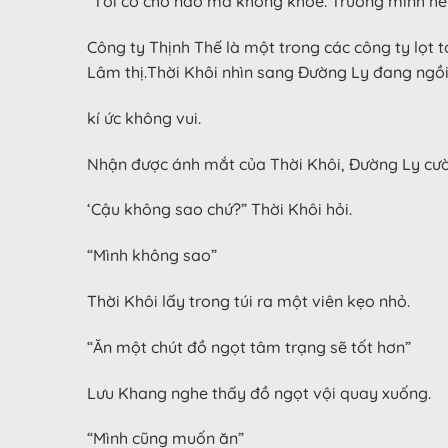
“Tôi có chỗ nào mà không khoẻ. Trường mình hết
Công ty Thịnh Thế là một trong các công ty lọt 
Lâm thị.Thời Khôi nhìn sang Đường Ly đang ngồi
kí ức không vui.
Nhận được ánh mắt của Thời Khôi, Đường Ly cườ
‘Cậu không sao chứ?” Thời Khôi hỏi.
“Mình không sao”
Thời Khôi lấy trong túi ra một viên kẹo nhỏ.
“Ăn một chút đồ ngọt tâm trạng sẽ tốt hơn”
Lưu Khang nghe thấy đồ ngọt vội quay xuống.
“Mình cũng muốn ăn”