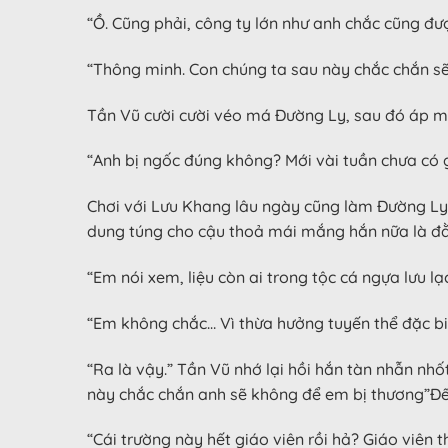
“Ồ. Cũng phải, công ty lớn như anh chắc cũng đ
“Thông minh. Con chúng ta sau này chắc chắn sẽ
Tần Vũ cười cười véo má Đường Ly, sau đó áp mặ
“Anh bị ngốc đúng không? Mới vài tuần chưa có 
Chơi với Lưu Khang lâu ngày cũng làm Đường Ly
dung túng cho cậu thoả mái mắng hắn nữa là đằn
“Em nói xem, liệu còn ai trong tộc cá ngựa lưu 
“Em không chắc… Vì thừa hưởng tuyến thể đặc bi
“Ra là vậy.” Tần Vũ nhớ lại hồi hắn tàn nhẫn nh
này chắc chắn anh sẽ không để em bị thương”Đến 
“Cái trường này hết giáo viên rồi hả? Giáo viên 