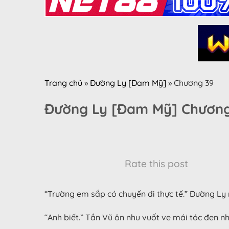
Trang chủ
»
Đường Ly [Đam Mỹ]
»
Chương 39
Đường Ly [Đam Mỹ] Chương
Rate this post
“Trường em sắp có chuyến đi thực tế.” Đường Ly 
“Anh biết.” Tần Vũ ôn nhu vuốt ve mái tóc đen n