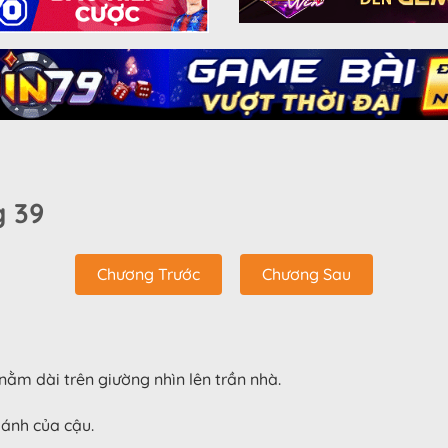
 39
Chương Trước
Chương Sau
nằm dài trên giường nhìn lên trần nhà.
hánh của cậu.