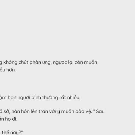
g không chút phản ứng, ngược lại còn muốn
ều hơn.
ậm hơn người bình thường rất nhiều.
 sở, hắn hôn lên trán với ý muốn bảo vệ. ” Sau
n họ đi.
i thế này?”