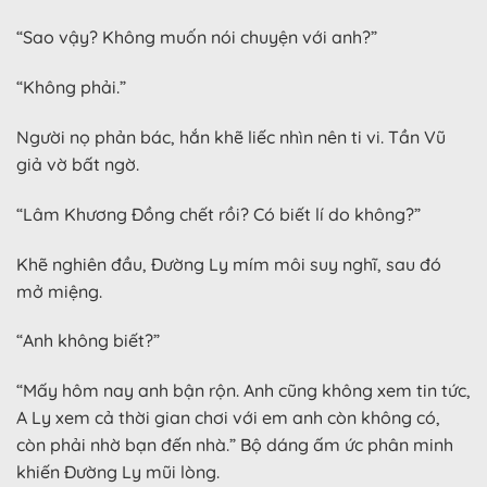
“Sao vậy? Không muốn nói chuyện với anh?”
“Không phải.”
Người nọ phản bác, hắn khẽ liếc nhìn nên ti vi. Tần Vũ
giả vờ bất ngờ.
“Lâm Khương Đồng chết rồi? Có biết lí do không?”
Khẽ nghiên đầu, Đường Ly mím môi suy nghĩ, sau đó
mở miệng.
“Anh không biết?”
“Mấy hôm nay anh bận rộn. Anh cũng không xem tin tức,
A Ly xem cả thời gian chơi với em anh còn không có,
còn phải nhờ bạn đến nhà.” Bộ dáng ấm ức phân minh
khiến Đường Ly mũi lòng.