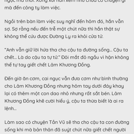
mà đến công ty làm việc.
Ngồi trên bàn làm việc suy nghĩ đến hôm đó, hắn vẫn
sợ. Sợ rằng nếu đến trễ một chút nữa thì hắn thật sự
không thể cứu được Đường Ly ra khỏi cửa tử.
“Anh vẫn giữ lời hứa tha cho cậu ta đường sống… Cậu ta
chết… Là do cậu ta tự tử.” Đôi mắt đỏ ngầu vì hận không
thể tự tay giết chết Lâm Khương Đồng.
Đến giờ ăn cơm, cai ngục vẫn đưa cơm như bình thường
cho Lâm Khương Đồng nhưng hôm tay dưới đáy khay
lại có thêm một con dao nhỏ nhưng rất sắt bén. Lâm
Khương Đồng khẽ cười hiểu ý, cậu ta thừa biết là ai ra
lệnh…
Làm sao có chuyện Tần Vũ sẽ tha cho cậu ta con đường
sống khi mà bản thân đã suýt chút nữa giết chết người