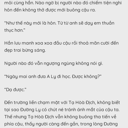
môi cùng hắn. Nào ngờ bị người nào đó chiếm tiện nghi
hôn đến không thở được mới buông cậu ra.
“Như thế này mới là hôn. Từ từ anh sẽ dạy em thuần
thục hơn.”
Hắn lưu manh xoa xoa đầu cậu rồi thoả mãn cười đến
đẹp trai bừng sáng.
Người nào đó vẫn ngượng ngùng không nói gì.
“Ngày mai anh đưa A Ly đi học. Được không?”
“Dạ được.”
Đến trường liền chạm mặt với Tạ Hòà Địch, không biết
tại sao Đường Ly có chút né tránh ánh mắt của cậu ta.
Thế nhưng Tạ Hòà Địch vẫn không buông tha tiến về
phía cậu, thấy người càng đến gần, trong lòng Đường