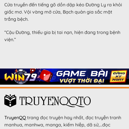
Cửa truyền đến tiếng gõ dồn dập kéo Đường Ly ra khỏi
giấc mơ. Vội vàng mở cửa, Bạch quản gia sắc mặt
trắng bệch.
“Cậu Đường, thiếu gia bị tai nạn, hiện đang trong bệnh
viện.”
TruyenQQ
trang đọc truyện hay nhất, đọc truyện tranh
manhua, manhwa, manga, kiếm hiệp, dã sử,…đọc