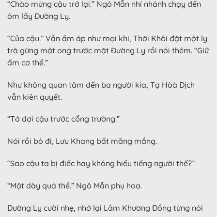
“Chào mừng cậu trở lại.” Ngô Mẫn nhí nhảnh chạy đến
ôm lấy Đường Ly.
“Của cậu.” Vẫn ấm áp như mọi khi, Thời Khôi đặt một ly
trà gừng mật ong trước mặt Đường Ly rồi nói thêm. “Giữ
ấm cơ thể.”
Như không quan tâm đến ba người kia, Tạ Hòà Địch
vẫn kiên quyết.
“Tớ đợi cậu trước cổng trường.”
Nói rồi bỏ đi, Lưu Khang bất mãng mắng.
“Sao cậu ta bị điếc hay không hiểu tiếng người thế?”
“Mặt dày quá thể.” Ngô Mẫn phụ hoạ.
Đường Ly cười nhẹ, nhớ lại Lâm Khương Đồng từng nói