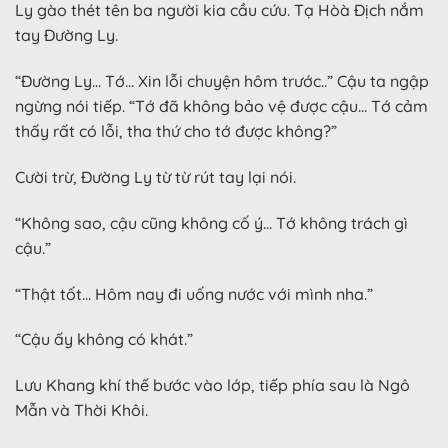
Ly gào thét tên ba người kia cầu cứu. Tạ Hòà Địch nắm
tay Đường Ly.
“Đường Ly… Tớ… Xin lỗi chuyện hôm trước..” Cậu ta ngập
ngừng nói tiếp. “Tớ đã không bảo vệ được cậu… Tớ cảm
thấy rất có lỗi, tha thứ cho tớ được không?”
Cười trừ, Đường Ly từ từ rút tay lại nói.
“Không sao, cậu cũng không cố ý… Tớ không trách gì
cậu.”
“Thật tốt… Hôm nay đi uống nước với mình nha.”
“Cậu ấy không có khát.”
Lưu Khang khí thế bước vào lớp, tiếp phía sau là Ngô
Mẫn và Thời Khôi.