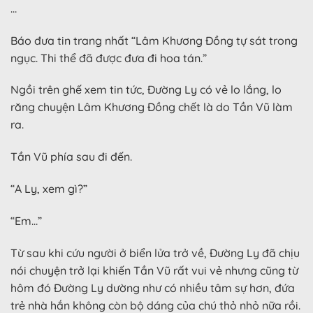
…
Báo đưa tin trang nhất “Lâm Khương Đồng tự sát trong
ngục. Thi thể đã được đưa đi hoa tán.”
Ngồi trên ghế xem tin tức, Đường Ly có vẻ lo lắng, lo
răng chuyện Lâm Khương Đồng chết là do Tần Vũ làm
ra.
Tần Vũ phía sau đi đến.
“A Ly, xem gì?”
“Em…”
Từ sau khi cứu người ở biển lửa trở về, Đường Ly đã chịu
nói chuyện trở lại khiến Tần Vũ rất vui vẻ nhưng cũng từ
hôm đó Đường Ly dường như có nhiều tâm sự hơn, đứa
trẻ nhà hắn không còn bộ dáng của chú thỏ nhỏ nữa rồi.