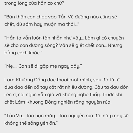
trong lòng của hắn cơ chứ?
“Bản thân con chọc vào Tần Vũ đường nào cũng sẽ
chết, dù sớm hay muộn mà thôi…”
“Hắn ta vẫn luôn tàn nhẫn như vậy… Làm gì có chuyện
sẽ cho con đường sống? Vẫn sẽ giết chết con… Nhưng
bằng cách khác.”
“Mẹ….. Con sẽ đi gặp mẹ ngay đây.”
Lâm Khương Đồng độc thoại một mình, sau đó từ từ
đưa dao đến cổ tay cắt rất nhiều đường. Cậu ta đau đớn
rên rỉ, cai ngục vẫn giả vờ không nghe thấy. Trước khi
chết Lâm Khương Đồng nghiến răng nguyền rủa.
“Tần Vũ… Tao hận mày… Tao nguyền rủa đời này mày sẽ
không thể sống yên ổn.”