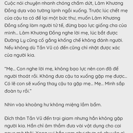
Cuộc nói chuyện nhanh chóng chấm dứt, Lâm Khương
Đồng dựa vào tường lạnh ngồi xuống. Trước lúc chết mẹ
của cậu ta có để lại một bức thư, muốn Lâm Khương
Đồng sống làm người tử tế, đừng bạo lực giống cha của
mình… Lâm Khương Đồng nghe lời mẹ, lúc bắt được
Đường Ly cũng cố gắng khống chế không đánh người.
Nếu không dù Tần Vũ có đến cũng chỉ nhặt được xác
của người kia.
“Mẹ… Con nghe lời mẹ, không bạo lực nên con đã để
người thoát rồi. Không đưa cậu ta xuống gặp mẹ được…
Có lẽ con sẽ xuống thay cậu ta gặp mẹ… Mẹ… Mình sắp
đoàn tụ rồi.”
Nhìn vào khoảng hư không miệng lầm bẩm.
Đích thân Tần Vũ đến trại giam nhưng hắn không gặp
người kia. Hắn chỉ âm thầm đưa vài vật dụng cho cai
ngục mà thôi. Xong xui hắn xem như chưa có chuyện gì