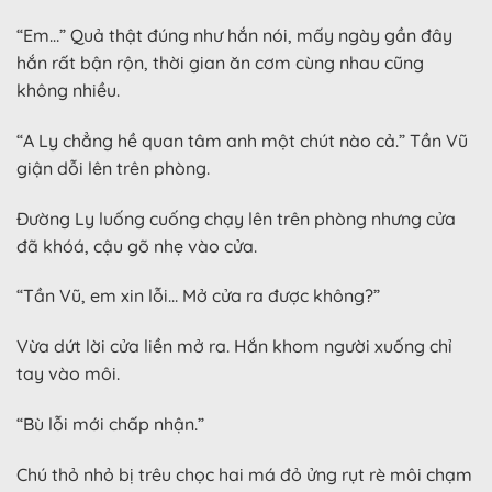
“Em…” Quả thật đúng như hắn nói, mấy ngày gần đây
hắn rất bận rộn, thời gian ăn cơm cùng nhau cũng
không nhiều.
“A Ly chẳng hề quan tâm anh một chút nào cả.” Tần Vũ
giận dỗi lên trên phòng.
Đường Ly luống cuống chạy lên trên phòng nhưng cửa
đã khóá, cậu gõ nhẹ vào cửa.
“Tần Vũ, em xin lỗi… Mở cửa ra được không?”
Vừa dứt lời cửa liền mở ra. Hắn khom người xuống chỉ
tay vào môi.
“Bù lỗi mới chấp nhận.”
Chú thỏ nhỏ bị trêu chọc hai má đỏ ửng rụt rè môi chạm