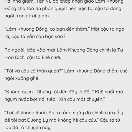
Tại nhà giam, Tần Vũ đã chấp nhận giao Lâm Khương
Đồng cho tòà án phán quyết nên hiện tại cậu ta đang
ngồi trong trại giam.
“Lâm Khương Đồng, có bạn đến thăm.” Mặt cậu ta ngơ
ra, cậu ta vẫn còn bạn sao?
Ra ngoài, đập vào mắt Lâm Khương Đồng chính là Tạ
Hòà Địch, cậu ta khẽ cười.
“Tôi và cậu có thân quen?” Lâm Khương Đồng chễm chệ
ngồi xuống ghế.
“Không quen… Nhưng tôi đến đây là để…” Khẽ nuốt một
ngụm nước bọt nói tiếp. “Xin cậu một chuyện.”
“Tôi sẽ không khai cậu ra rằng ngày đó chính cậu cố ý
để tôi bắt Đường Ly mà không hề cầu cứu.” Cậu ta từ
lâu đã rõ chuyện này.