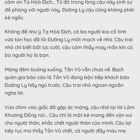
cảm ơn Tạ Hòà Địch… Từ đó trong lòng cậu nảy sinh sự
đề phòng với người này, Đường Ly cậu cũng không phải
kẻ ngốc.
Không để như ý Tạ Hòà Địch, cả ba người kia cố tình
vừa tan học đã lôi Đường Ly một mạch về nhà. Cậu trai
nhỏ chỉ biết bất lực cười, cậu cảm thấy may mắn khi có
ba người họ là bạn.
Màng đêm buông xuống, Tần Vũ vẫn chưa về. Bạch
quản gia báo cáo là Tần Vũ đang bận tiếp khách bảo
Đường Ly hãy ngủ trước. Cậu trai nhỏ ngoan ngoãn
nghe lời.
Vừa chìm vào giấc đã gặp ác mộng, cậu nhớ lại lời Lâm
Khương Đồng nói… Cậu chỉ là một kẻ mang đến vận xui
cho người thân, khắc chết người thân của mình. Cậu lại
tiếp tục mơ thấy Tần Vũ chết, cả người đầy máu me.