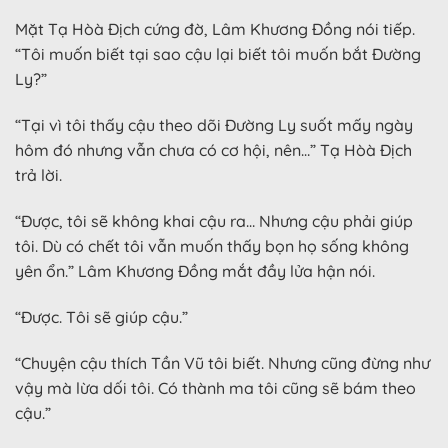
Mặt Tạ Hòà Địch cứng đờ, Lâm Khương Đồng nói tiếp.
“Tôi muốn biết tại sao cậu lại biết tôi muốn bắt Đường
Ly?”
“Tại vì tôi thấy cậu theo dõi Đường Ly suốt mấy ngày
hôm đó nhưng vẫn chưa có cơ hội, nên…” Tạ Hòà Địch
trả lời.
“Được, tôi sẽ không khai cậu ra… Nhưng cậu phải giúp
tôi. Dù có chết tôi vẫn muốn thấy bọn họ sống không
yên ổn.” Lâm Khương Đồng mắt đầy lửa hận nói.
“Được. Tôi sẽ giúp cậu.”
“Chuyện cậu thích Tần Vũ tôi biết. Nhưng cũng đừng như
vậy mà lừa dối tôi. Có thành ma tôi cũng sẽ bám theo
cậu.”