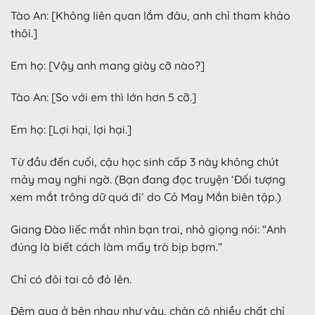
Tào An: [Không liên quan lắm đâu, anh chỉ tham khảo
thôi.]
Em họ: [Vậy anh mang giày cỡ nào?]
Tào An: [So với em thì lớn hơn 5 cỡ.]
Em họ: [Lợi hại, lợi hại.]
Từ đầu đến cuối, cậu học sinh cấp 3 này không chút
mảy may nghi ngờ. (Bạn đang đọc truyện ‘Đối tượng
xem mắt trông dữ quá đi’ do Cỏ May Mắn biên tập.)
Giang Đào liếc mắt nhìn bạn trai, nhỏ giọng nói: “Anh
đúng là biết cách làm mấy trò bịp bợm.”
Chỉ có đôi tai cô đỏ lên.
Đêm qua ở bên nhau như vậy, chân cô nhiều chất chỉ