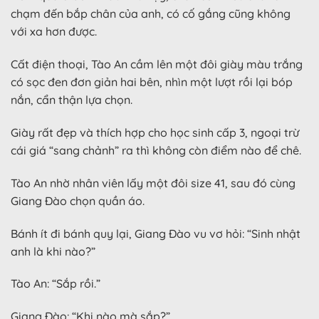
chạm đến bắp chân của anh, có cố gắng cũng không
với xa hơn được.
Cất điện thoại, Tào An cầm lên một đôi giày màu trắng
có sọc đen đơn giản hai bên, nhìn một lượt rồi lại bóp
nắn, cẩn thận lựa chọn.
Giày rất đẹp và thích hợp cho học sinh cấp 3, ngoại trừ
cái giá “sang chảnh” ra thì không còn điểm nào để chê.
Tào An nhờ nhân viên lấy một đôi size 41, sau đó cùng
Giang Đào chọn quần áo.
Bánh ít đi bánh quy lại, Giang Đào vu vơ hỏi: “Sinh nhật
anh là khi nào?”
Tào An: “Sắp rồi.”
Giang Đào: “Khi nào mà sắp?”