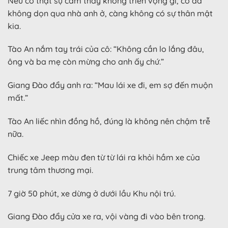
Nếu cô thật sự cảm thấy không triển vọng gì, cô đã
không dọn qua nhà anh ở, càng không có sự thân mật
kia.
Tào An nắm tay trái của cô: “Không cần lo lắng đâu,
ông và ba mẹ còn mừng cho anh ấy chứ.”
Giang Đào đẩy anh ra: “Mau lái xe đi, em sợ đến muộn
mất.”
Tào An liếc nhìn đồng hồ, đúng là không nên chậm trễ
nữa.
Chiếc xe Jeep màu đen từ từ lái ra khỏi hầm xe của
trung tâm thương mại.
7 giờ 50 phút, xe dừng ở dưới lầu Khu nội trú.
Giang Đào đẩy cửa xe ra, vội vàng đi vào bên trong.