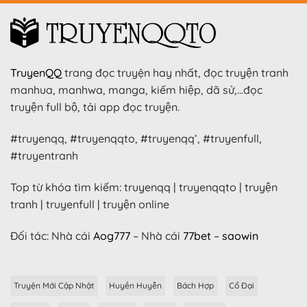
TruyenQQ
trang đọc truyện hay nhất, đọc truyện tranh
manhua, manhwa, manga, kiếm hiệp, dã sử,…đọc
truyện full bộ, tải app đọc truyện.
#truyenqq, #truyenqqto, #truyenqq’, #truyenfull,
#truyentranh
Top từ khóa tìm kiếm: truyenqq | truyenqqto | truyện
tranh | truyenfull | truyện online
Đối tác: Nhà cái
Aog777
– Nhà cái
77bet
–
saowin
Truyện Mới Cập Nhật
Huyền Huyễn
Bách Hợp
Cổ Đại