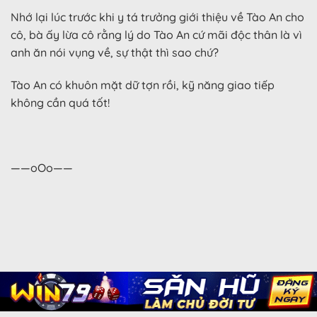
Nhớ lại lúc trước khi y tá trưởng giới thiệu về Tào An cho
cô, bà ấy lừa cô rằng lý do Tào An cứ mãi độc thân là vì
anh ăn nói vụng về, sự thật thì sao chứ?
Tào An có khuôn mặt dữ tợn rồi, kỹ năng giao tiếp
không cần quá tốt!
——oOo——