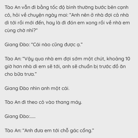
Tào An vẫn đi bằng tốc độ bình thường bước bên cạnh
cô, hỏi về chuyện ngày mai: “Anh nên ở nhà đợi cả nhà
dì tới rồi mới đến, hay là đi đón em xong rồi về nhà em
cùng chờ nhỉ?”
Giang Đào: “Cái nào cũng được ạ.”
Tào An: “Vậy qua nhà em đợi sớm một chút, khoảng 10
giờ hơn nhà dì em sẽ tới, anh sẽ chuẩn bị trước đồ ăn
cho bữa trưa.”
Giang Đào nhìn anh một cái.
Tào An đi theo cô vào thang máy.
Giang Đào:……
Tào An: “Anh đưa em tới chỗ gác cổng.”