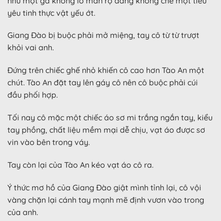
như một gã khổng lồ man rợ đang khống chế một tiểu
yêu tinh thực vật yếu ớt.
Giang Đào bị buộc phải mở miệng, tay cô từ từ trượt
khỏi vai anh.
Đứng trên chiếc ghế nhỏ khiến cô cao hơn Tào An một
chút. Tào An đặt tay lên gáy cô nên cô buộc phải cúi
đầu phối hợp.
Tối nay cô mặc một chiếc áo sơ mi trắng ngắn tay, kiểu
tay phồng, chất liệu mềm mại dễ chịu, vạt áo được sơ
vin vào bên trong váy.
Tay còn lại của Tào An kéo vạt áo cô ra.
Ý thức mơ hồ của Giang Đào giật mình tỉnh lại, cô vội
vàng chặn lại cánh tay mạnh mẽ định vươn vào trong
của anh.