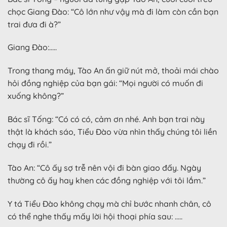
chọc Giang Đào: “Cô lớn như vậy mà đi làm còn cần bạn
trai đưa đi à?”
Giang Đào:…..
Trong thang máy, Tào An ấn giữ nút mở, thoải mái chào
hỏi đồng nghiệp của bạn gái: “Mọi người có muốn đi
xuống không?”
Bác sĩ Tống: “Có có có, cảm ơn nhé. Anh bạn trai này
thật là khách sáo, Tiểu Đào vừa nhìn thấy chúng tôi liền
chạy đi rồi.”
Tào An: “Cô ấy sợ trễ nên vội đi bàn giao đấy. Ngày
thường cô ấy hay khen các đồng nghiệp với tôi lắm.”
Y tá Tiểu Đào không chạy mà chỉ bước nhanh chân, cô
có thể nghe thấy mấy lời hội thoại phía sau: …..