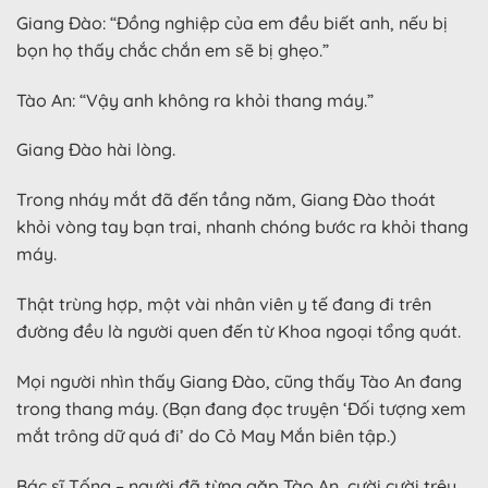
Giang Đào: “Đồng nghiệp của em đều biết anh, nếu bị
bọn họ thấy chắc chắn em sẽ bị ghẹo.”
Tào An: “Vậy anh không ra khỏi thang máy.”
Giang Đào hài lòng.
Trong nháy mắt đã đến tầng năm, Giang Đào thoát
khỏi vòng tay bạn trai, nhanh chóng bước ra khỏi thang
máy.
Thật trùng hợp, một vài nhân viên y tế đang đi trên
đường đều là người quen đến từ Khoa ngoại tổng quát.
Mọi người nhìn thấy Giang Đào, cũng thấy Tào An đang
trong thang máy. (Bạn đang đọc truyện ‘Đối tượng xem
mắt trông dữ quá đi’ do Cỏ May Mắn biên tập.)
Bác sĩ Tống – người đã từng gặp Tào An, cười cười trêu