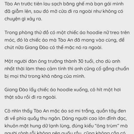
Tào An trước tiên lau sạch băng ghế mà bạn gái mình
đã giẫm lên, sau đó mở cửa đi ra ngoài như không có
chuyện gì xảy ra.
Trong phòng thử đồ có một chiếc áo hoodie nữ treo trên
móc, đó là chiếc áo mà Tào An đã mang vào cùng, để
chút nữa Giang Đào có thể mặc nó ra ngoài.
Một người đàn ông trưởng thành 30 tuổi, cho dù anh
nhất thời làm theo cảm tính thì anh cũng cố gắng chuẩn
bị mọi thứ trong khả năng của mình.
Giang Đào lấy chiếc áo hoodie xuống, cô hít một hơi
thật sâu rồi đi ra ngoài.
Cô nhìn thấy Tào An mặc áo sơ mi trắng, quần tây đen
đi về phía quầy thu ngân. Dáng người cao lớn đĩnh đạc,
khuôn mặt hung dữ lạnh lùng, đúng kiểu “ông trùm” mà
người rảnh rỗi không nên quấy rầy, cũng không cần có