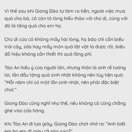
Vì thế sau khi Giang Đào tự làm ra tiền, ngoài việc mua
quà cho bà, cô còn tỏ lòng hiếu thảo với chú dì, cùng với
đó là tặng quà cho em họ.
Chú dì của cô không mấy hài lòng, họ bảo chỉ cần biếu
trái cây, sữa hay mấy món quà lặt vặt là được rồi, biếu
đồ hiệu không cần thiết thì quá lãng phí.
Tào An hiểu ý của người lớn, nhưng thân là anh rể tương
lai, lần đầu tặng quà sinh nhật không nên tùy tiện quá:
“Mỗi năm chỉ có một lần sinh nhật, nên phải đặc biệt
chút.”
Giang Đào cũng nghĩ như thế, nếu không cô cũng chẳng
ghé vào cửa hàng.
Khi Tào An đi lựa giày, Giang Đào chợt nhớ ra: “Anh biết
em họ em đi giày cỡ nào sao?”