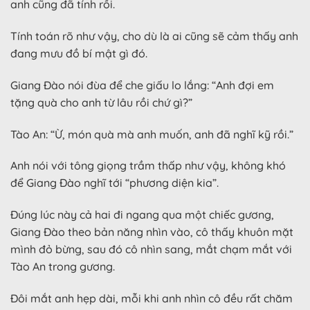
anh cũng đã tính rồi.
Tính toán rõ như vậy, cho dù là ai cũng sẽ cảm thấy anh
đang mưu đồ bí mật gì đó.
Giang Đào nói đùa để che giấu lo lắng: “Anh đợi em
tặng quà cho anh từ lâu rồi chứ gì?”
Tào An: “Ừ, món quà mà anh muốn, anh đã nghĩ kỹ rồi.”
Anh nói với tông giọng trầm thấp như vậy, không khó
để Giang Đào nghĩ tới “phương diện kia”.
Đúng lúc này cả hai đi ngang qua một chiếc gương,
Giang Đào theo bản năng nhìn vào, cô thấy khuôn mặt
mình đỏ bừng, sau đó cô nhìn sang, mắt chạm mắt với
Tào An trong gương.
Đôi mắt anh hẹp dài, mỗi khi anh nhìn cô đều rất chăm