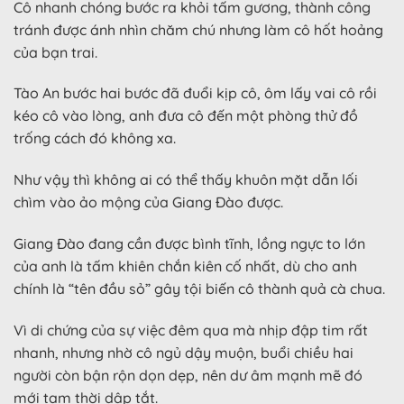
Cô nhanh chóng bước ra khỏi tấm gương, thành công
tránh được ánh nhìn chăm chú nhưng làm cô hốt hoảng
của bạn trai.
Tào An bước hai bước đã đuổi kịp cô, ôm lấy vai cô rồi
kéo cô vào lòng, anh đưa cô đến một phòng thử đồ
trống cách đó không xa.
Như vậy thì không ai có thể thấy khuôn mặt dẫn lối
chìm vào ảo mộng của Giang Đào được.
Giang Đào đang cần được bình tĩnh, lồng ngực to lớn
của anh là tấm khiên chắn kiên cố nhất, dù cho anh
chính là “tên đầu sỏ” gây tội biến cô thành quả cà chua.
Vì di chứng của sự việc đêm qua mà nhịp đập tim rất
nhanh, nhưng nhờ cô ngủ dậy muộn, buổi chiều hai
người còn bận rộn dọn dẹp, nên dư âm mạnh mẽ đó
mới tạm thời dập tắt.