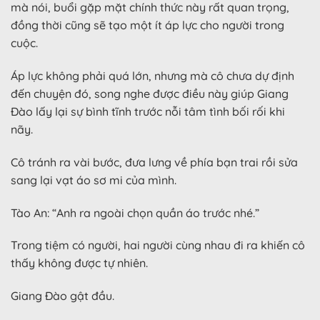
mà nói, buổi gặp mặt chính thức này rất quan trọng,
đồng thời cũng sẽ tạo một ít áp lực cho người trong
cuộc.
Áp lực không phải quá lớn, nhưng mà cô chưa dự định
đến chuyện đó, song nghe được điều này giúp Giang
Đào lấy lại sự bình tĩnh trước nỗi tâm tình bối rối khi
nãy.
Cô tránh ra vài bước, đưa lưng về phía bạn trai rồi sửa
sang lại vạt áo sơ mi của mình.
Tào An: “Anh ra ngoài chọn quần áo trước nhé.”
Trong tiệm có người, hai người cùng nhau đi ra khiến cô
thấy không được tự nhiên.
Giang Đào gật đầu.