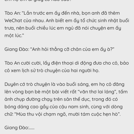
Tào An: “Lần trước em ấy đến nhà, bọn anh đã thêm
WeChat của nhau. Anh biết em ấy tổ chức sinh nhật buổi
trưa, nên buổi chiều lúc em ngủ đã nói chuyện em ấy
một lúc.”
Giang Đào: “Anh hỏi thẳng cỡ chân của em ấy à?”
Tào An cười cười, lấy điện thoại di động đưa cho cô, bảo
cô xem lịch sử trò chuyện của hai người họ.
Duyên cớ trò chuyện là vào buổi sáng, em họ cô đăng
lên vòng bạn bè một bài viết rất “văn thơ lai láng”, tấm
ảnh chụp đường chạy trên sân thể dục, trong đó có
bóng dáng cao gầy của cậu nam sinh, cùng với dòng
chữ: “Mùa thu vội chạm ngõ, mười tám cuộc hẹn hò”.
Giang Đào:……