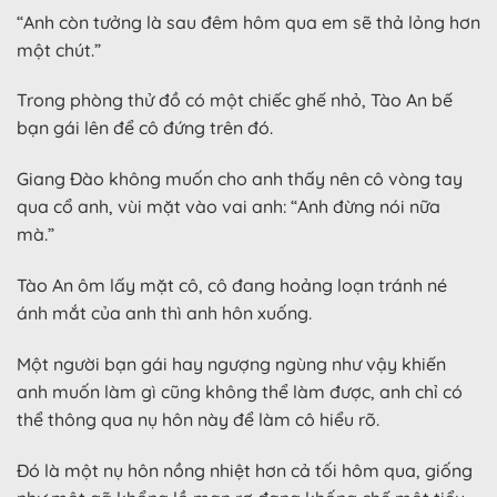
“Anh còn tưởng là sau đêm hôm qua em sẽ thả lỏng hơn
một chút.”
Trong phòng thử đồ có một chiếc ghế nhỏ, Tào An bế
bạn gái lên để cô đứng trên đó.
Giang Đào không muốn cho anh thấy nên cô vòng tay
qua cổ anh, vùi mặt vào vai anh: “Anh đừng nói nữa
mà.”
Tào An ôm lấy mặt cô, cô đang hoảng loạn tránh né
ánh mắt của anh thì anh hôn xuống.
Một người bạn gái hay ngượng ngùng như vậy khiến
anh muốn làm gì cũng không thể làm được, anh chỉ có
thể thông qua nụ hôn này để làm cô hiểu rõ.
Đó là một nụ hôn nồng nhiệt hơn cả tối hôm qua, giống