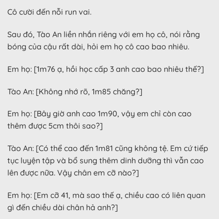
Cô cười đến nỗi run vai.
Sau đó, Tào An liền nhắn riêng với em họ cô, nói rằng
bóng của cậu rất dài, hỏi em họ cô cao bao nhiêu.
Em họ: [1m76 ạ, hồi học cấp 3 anh cao bao nhiêu thế?]
Tào An: [Không nhớ rõ, 1m85 chăng?]
Em họ: [Bây giờ anh cao 1m90, vậy em chỉ còn cao
thêm được 5cm thôi sao?]
Tào An: [Có thể cao đến 1m81 cũng không tệ. Em cứ tiếp
tục luyện tập và bổ sung thêm dinh dưỡng thì vẫn cao
lên được nữa. Vậy chân em cỡ nào?]
Em họ: [Em cỡ 41, mà sao thế ạ, chiều cao có liên quan
gì đến chiều dài chân hả anh?]