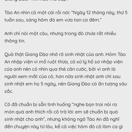
Tào An nhìn cô một cái rồi nói: “Ngày 12 tháng này, thứ 5
tuần sau, sáng hôm đó em vừa tan ca đêm.”
Anh chỉ nói một câu, nhưng trong đó chứa rất nhiều
thông tin.
Quả thật Giang Đào nhớ rõ sinh nhật của anh. Hôm Tào
An nhập viện vì mổ ruột thừa, cô xử lý hồ sơ nhập viện
của anh nên có nhìn qua thẻ căn cước, bởi vì anh là
người xem mắt của cô, hơn nữa sinh nhật anh chỉ sau
sinh nhật em họ 5 ngày, nên Giang Đào có ấn tượng sâu
sắc.
Cô đã chuẩn bị sẵn tình huống “nghe bạn trai nói ra
món quà anh thích rồi cô trả lời: em sẽ chuẩn bị quà
sinh nhật cho anh”, nhưng không ngờ Tào An đã nghĩ
đến chuyện này từ lâu, kể cả việc hôm đó cô làm ca gì