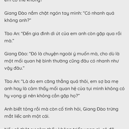
Giang Đào nắm chặt ngón tay mình: “Có nhanh quá
không anh?”
Tào An: “Đến gia đình dì út của em anh còn gặp qua rồi
mà.”
Giang Đào: “Đó là chuyện ngoài ý muốn mà, cho dù là
một mối quan hệ bình thường cũng đâu có nhanh như
vậy đâu.”
Tào An: “Là do em căng thẳng quá thôi, em sợ ba mẹ
anh hay là cảm thấy mối quan hệ của tụi mình không có
hy vọng gì nên không cần gặp họ?”
Anh biết tỏng rồi mà còn cố tình hỏi, Giang Đào trừng
mắt liếc anh một cái.