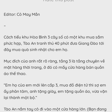
Editor: Cỏ May Mắn
–
Cách tiểu khu Hòa Bình 3 cây số có một khu mua sắm
phức hợp, Tào An tranh thủ 40 phút đưa Giang Đào tới
đây mua quà sinh nhật cho em họ.
Mục đích của anh rất rõ ràng, tầng 3 là tầng chuyên về
mặt hàng thời trang, ở đó có mấy cửa hàng bán quần
áo thể thao.
“Em họ của em mới lên cấp 3, mua đồ điện tử thì sợ em
ấy phân tâm, anh tặng giày, em tặng quần áo, vừa vặn
lại thành một bộ.”
Tào An nắm tay cô đi vào một cửa hàng lớn. (Bạn đang