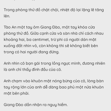
Trong phòng thử đồ chật chội, nhiệt độ lại lặng lẽ tăng
lên.
Tào An một tay ôm Giang Đào, một tay khóa cửa
phòng thử đồ. Giữa cạnh cửa và sàn nhà chỉ cách nhau
khoảng hai, ba centimet, trừ phi có người dán mặt
xuống đất nhìn vô, còn không thì sẽ không biết bên
trong có hai người đang đứng.
Anh nhìn cô bạn gái trong lồng ngực mình, đương nhiên
là anh chỉ thấy đỉnh đầu của cô.
Anh chạm vào khuôn mặt nóng bừng của cô, lòng bàn
tay rộng lớn của anh dễ dàng bao phủ một nửa khuôn
mặt bên phải.
Giang Đào dần nhận ra nguy hiểm.