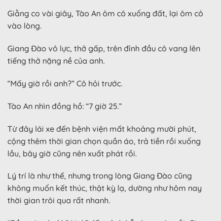
Giằng co vài giây, Tào An ôm cô xuống đất, lại ôm cô
vào lòng.
Giang Đào vô lực, thở gấp, trên đỉnh đầu cô vang lên
tiếng thở nặng nề của anh.
“Mấy giờ rồi anh?” Cô hỏi trước.
Tào An nhìn đồng hồ: “7 giờ 25.”
Từ đây lái xe đến bệnh viện mất khoảng mười phút,
cộng thêm thời gian chọn quần áo, trả tiền rồi xuống
lầu, bây giờ cũng nên xuất phát rồi.
Lý trí là như thế, nhưng trong lòng Giang Đào cũng
không muốn kết thúc, thật kỳ lạ, dường như hôm nay
thời gian trôi qua rất nhanh.