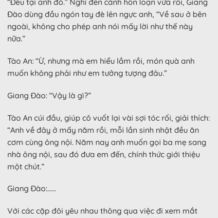
“Đều tại anh đó.” Nghĩ đến cảnh hỗn loạn vừa rồi, Giang
Đào dùng đầu ngón tay đè lên ngực anh, “Về sau ở bên
ngoài, không cho phép anh nói mấy lời như thế này
nữa.”
Tào An: “Ừ, nhưng mà em hiểu lầm rồi, món quà anh
muốn không phải như em tưởng tượng đâu.”
Giang Đào: “Vậy là gì?”
Tào An cúi đầu, giúp cô vuốt lại vài sợi tóc rối, giải thích:
“Anh về đây ở mấy năm rồi, mỗi lần sinh nhật đều ăn
cơm cùng ông nội. Năm nay anh muốn gọi ba mẹ sang
nhà ông nội, sau đó đưa em đến, chính thức giới thiệu
một chút.”
Giang Đào:……
Với các cặp đôi yêu nhau thông qua việc đi xem mắt