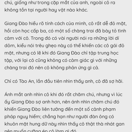
chú, giống như trong cặp mắt của anh, ngoài cô ra
không tồn tại người hay vật nào khác.
Giang Đào hiểu rõ tính cách của mình, cô rất dễ đỏ mặt,
hồi còn học cấp ba, có một số chàng trai đã bày tỏ tình
cảm với cô. Trong đó có vài người nói ra những lời dí
dỏm, kiểu nói trêu ghẹo này có thể khiến các cô gái đỏ
mặt, nhưng có lẽ khi đó Giang Đào chỉ tập trung học
tập, với lại cô cũng không có cảm giác gì với những
chàng trai đó nên cô không phản ứng gì cả.
Chỉ có Tào An, lần đầu tiên nhìn thấy anh, cô đã sợ hãi.
Ánh mắt anh nhìn cô khi đó rất chăm chú, nhưng vì lúc
ấy Giang Đào sợ anh hơn, nên ánh nhìn chăm chú đó
khiến Giang Đào liên tưởng đến một số cảnh phạm
pháp nguy hiểm; chẳng hạn như người đàn ông có
khuôn mặt hung dữ này nhìn thấy cô thật thà nhát gan
nên muốn cưỡng ép cô làm gì đó.