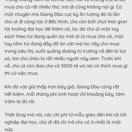
mua cho cô rất nhiều thứ, mà dì cũng không nói gì. Có
một chuyện mà Giang Đào cực kỳ ấn tượng đó là lần
chú út đi công tác ở Bắc Kinh, chú còn bớt chút thời gian
tới trường đại học để thăm cô, lúc đó chú út một tay
xách theo túi đựng quần áo mới dì út mua cho cô, một
tay cầm túi đựng đầy đồ ăn vặt mà lúc nãy chú mua
trong siêu thị, suốt quãng đường từ trường về đến kí túc
xá, hai chú cháu bị rất nhiều người vây xem. Trước khi
về, chú út còn đưa cho cô 5000 tệ và nói cô thích mua gì
thì cứ việc mua.
Khi đó vật giá thấp hơn bây giờ, Giang Đào cũng rất
tiết kiệm, mỗi tháng phí sinh hoạt chỉ khoảng bảy, tám
trăm là đủ rồi.
Thật lòng mà nói, các chi phí từ mẫu giáo đến khi cô tốt
nghiệp đại học, chú dì đã chi trả cho cô ít nhất là một
nửa.