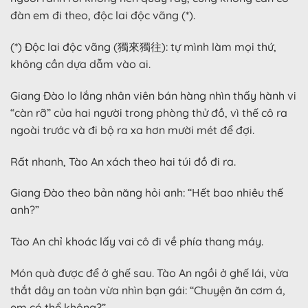
đàn em đi theo, độc lai độc vãng (*).
(*) Độc lai độc vãng (獨來獨往): tự mình làm mọi thứ,
không cần dựa dẫm vào ai.
Giang Đào lo lắng nhân viên bán hàng nhìn thấy hành vi
“càn rỡ” của hai người trong phòng thử đồ, vì thế cô ra
ngoài trước và đi bộ ra xa hơn mười mét để đợi.
Rất nhanh, Tào An xách theo hai túi đồ đi ra.
Giang Đào theo bản năng hỏi anh: “Hết bao nhiêu thế
anh?”
Tào An chỉ khoác lấy vai cô đi về phía thang máy.
Món quà được để ở ghế sau. Tào An ngồi ở ghế lái, vừa
thắt dây an toàn vừa nhìn bạn gái: “Chuyện ăn cơm á,
em có thể không?”