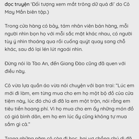
đọc truyện
‘Đối tượng xem mắt trông dữ quá đi’ do Cỏ
May Mắn biên tập.)
Trong cửa hàng có bảy, tám nhân viên bán hàng, mỗi
người nhìn bọn họ với mỗi sắc mặt khác nhau, có người
tùy ý nhìn thoáng qua rồi cuống quýt quay sang chỗ
khác, sau đó lại lén lút ngoái nhìn.
Đừng nói là Tào An, đến Giang Đào cũng đã quen với
điều này.
Cô vừa lựa quần áo vừa nói chuyện với bạn trai: “Lúc em
mới đi làm, em từng mua cho em họ một bộ đồ của cửa
tiệm này, lúc đó chú dì đã la em một trận, nói rằng em
tiêu tiền hoang phí. Vì họ mua cho em ấy những món đồ
có giá bình dân, em họ em lúc ấy cũng không tự mua
sắm gì cả.”
Trong những năm cô còn đi học, hai vợ chồng chú dì đã