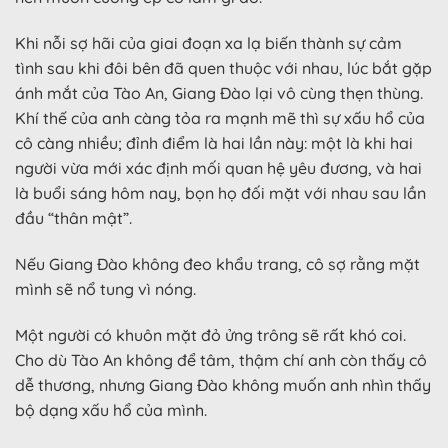
Khi nỗi sợ hãi của giai đoạn xa lạ biến thành sự cảm
tình sau khi đôi bên đã quen thuộc với nhau, lúc bắt gặp
ánh mắt của Tào An, Giang Đào lại vô cùng thẹn thùng.
Khí thế của anh càng tỏa ra mạnh mẽ thì sự xấu hổ của
cô càng nhiều; đỉnh điểm là hai lần này: một là khi hai
người vừa mới xác định mối quan hệ yêu đương, và hai
là buổi sáng hôm nay, bọn họ đối mặt với nhau sau lần
đầu “thân mật”.
Nếu Giang Đào không đeo khẩu trang, cô sợ rằng mặt
mình sẽ nổ tung vì nóng.
Một người có khuôn mặt đỏ ửng trông sẽ rất khó coi.
Cho dù Tào An không để tâm, thậm chí anh còn thấy cô
dễ thương, nhưng Giang Đào không muốn anh nhìn thấy
bộ dạng xấu hổ của mình.