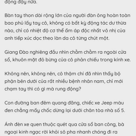
động đậy nữa.
Bàn tay thon dài rộng lớn của người đàn ông hoàn toàn
bao phủ lấy tay cô, không có bất kỳ động tác dư thừa
nào, chỉ có nhiệt độ cơ thể ấm áp độc nhất vô nhị của
anh tiếp xúc dọc theo làn da cô từng chút một.
Giang Đào nghiêng đầu nhìn chằm chằm ra ngoài cửa
sổ, khuôn mặt đỏ bừng của cô phản chiếu trong kính xe.
Không nên, không nên, cô thậm chí đã nhìn thấy bộ
phận bên dưới của rất nhiều bệnh nhân nam, chỉ mới
chạm tay thì có gì mà rung động?
Con đường ban đêm quang đãng, chiếc xe Jeep màu
đen chẳng mấy chốc dừng lại dưới chân tòa nhà số 5.
Ánh đèn xe quen thuộc quét qua cửa sổ ban công, bà
ngoại kinh ngạc rời khỏi sô pha nhanh chóng đi ra