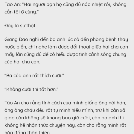
Tào An: “Hai người bọn họ cũng đủ náo nhiệt rồi, không
cần tôi ở cùng.”
Đây là sự thật.
Giang Đào nghĩ đến ba anh lúc cô đến phòng bệnh thay
nước biển, chỉ nghe lỏm được đối thoại giữa hai cha con
mấy lần cũng đủ để cô hiểu được tình cảnh sống chung
của hai cha con.
“Ba của anh rất thích cười.”
“Không cười thì tốt hơn.”
Tào An cho rằng tính cách của mình giống ông nội hơn,
ông ông cháu đều rất tự mình hiểu mình, trừ khi cần xã
giao còn không sẽ không bao giờ cười, còn ba anh thì
không hề nhận thức chuyện này, còn cho rằng mình rất
hòa đồng thân thiện.