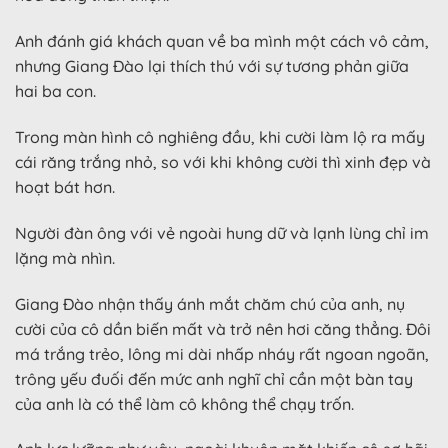
Anh đánh giá khách quan về ba mình một cách vô cảm,
nhưng Giang Đào lại thích thú với sự tương phản giữa
hai ba con.
Trong màn hình cô nghiêng đầu, khi cười làm lộ ra mấy
cái răng trắng nhỏ, so với khi không cười thì xinh đẹp và
hoạt bát hơn.
Người đàn ông với vẻ ngoài hung dữ và lạnh lùng chỉ im
lặng mà nhìn.
Giang Đào nhận thấy ánh mắt chăm chú của anh, nụ
cười của cô dần biến mất và trở nên hơi căng thẳng. Đôi
má trắng trẻo, lông mi dài nhấp nháy rất ngoan ngoãn,
trông yếu đuối đến mức anh nghĩ chỉ cần một bàn tay
của anh là có thể làm cô không thể chạy trốn.