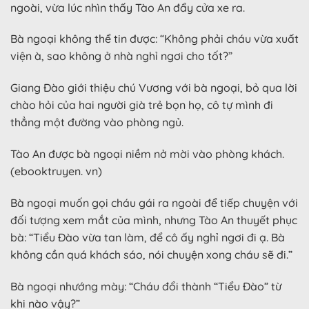
ngoài, vừa lúc nhìn thấy Tào An đẩy cửa xe ra.
Bà ngoại không thể tin được: “Không phải cháu vừa xuất
viện à, sao không ở nhà nghỉ ngơi cho tốt?”
Giang Đào giới thiệu chú Vương với bà ngoại, bỏ qua lời
chào hỏi của hai người già trẻ bọn họ, cô tự mình đi
thẳng một đường vào phòng ngủ.
Tào An được bà ngoại niềm nở mời vào phòng khách.
(ebooktruyen. vn)
Bà ngoại muốn gọi cháu gái ra ngoài để tiếp chuyện với
đối tượng xem mắt của mình, nhưng Tào An thuyết phục
bà: “Tiểu Đào vừa tan làm, để cô ấy nghỉ ngơi đi ạ. Bà
không cần quá khách sáo, nói chuyện xong cháu sẽ đi.”
Bà ngoại nhướng mày: “Cháu đổi thành “Tiểu Đào” từ
khi nào vậy?”