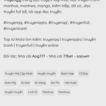
manhua, manhwa, manga, kiếm hiệp, dã sử,…đọc
truyện full bộ, tải app đọc truyện.
#truyenqq, #truyenqqto, #truyenqq’, #truyenfull,
#truyentranh
Top từ khóa tìm kiếm: truyenqq | truyenqqto | truyện
tranh | truyenfull | truyện online
Đối tác: Nhà cái
Aog777
– Nhà cái
77bet
–
saowin
Truyện Mới Cập Nhật
Huyền Huyễn
Bách Hợp
Cổ Đại
Đam Mỹ
Dị Giới
Dị Năng
Đô Thị
Hài Hước
Huyền Huyễn
Linh Dị
Manhua
Manhwa