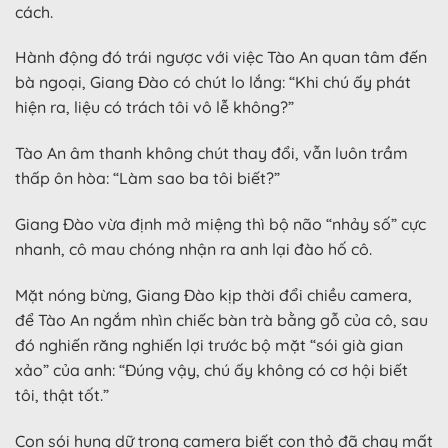
cách.
Hành động đó trái ngược với việc Tào An quan tâm đến
bà ngoại, Giang Đào có chút lo lắng: “Khi chú ấy phát
hiện ra, liệu có trách tôi vô lễ không?”
Tào An âm thanh không chút thay đổi, vẫn luôn trầm
thấp ôn hòa: “Làm sao ba tôi biết?”
Giang Đào vừa định mở miệng thì bộ não “nhảy số” cực
nhanh, cô mau chóng nhận ra anh lại đào hố cô.
Mặt nóng bừng, Giang Đào kịp thời đổi chiều camera,
để Tào An ngắm nhìn chiếc bàn trà bằng gỗ của cô, sau
đó nghiến răng nghiến lợi trước bộ mặt “sói già gian
xảo” của anh: “Đúng vậy, chú ấy không có cơ hội biết
tôi, thật tốt.”
Con sói hung dữ trong camera biết con thỏ đã chạy mất