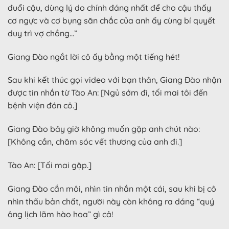
đuổi cậu, dùng lý do chính đáng nhất để cho cậu thấy
cơ ngực và cơ bụng săn chắc của anh ấy cùng bí quyết
duy trì vợ chồng…”
Giang Đào ngắt lời cô ấy bằng một tiếng hét!
Sau khi kết thúc gọi video với bạn thân, Giang Đào nhận
được tin nhắn từ Tào An: [Ngủ sớm đi, tối mai tôi đến
bệnh viện đón cô.]
Giang Đào bây giờ không muốn gặp anh chút nào:
[Không cần, chăm sóc vết thương của anh đi.]
Tào An: [Tối mai gặp.]
Giang Đào cắn môi, nhìn tin nhắn một cái, sau khi bị cô
nhìn thấu bản chất, người này còn không ra dáng “quý
ông lịch lãm hào hoa” gì cả!