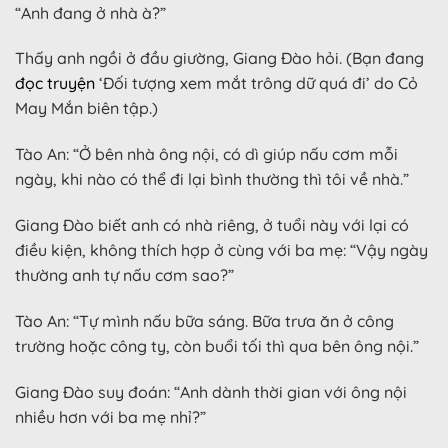
“Anh đang ở nhà à?”
Thấy anh ngồi ở đầu giường, Giang Đào hỏi. (Bạn đang
đọc truyện
‘Đối tượng xem mắt trông dữ quá đi’ do Cỏ
May Mắn biên tập.)
Tào An: “Ở bên nhà ông nội, có dì giúp nấu cơm mỗi
ngày, khi nào có thể đi lại bình thường thì tôi về nhà.”
Giang Đào biết anh có nhà riêng, ở tuổi này với lại có
điều kiện, không thích hợp ở cùng với ba mẹ: “Vậy ngày
thường anh tự nấu cơm sao?”
Tào An: “Tự mình nấu bữa sáng. Bữa trưa ăn ở công
trường hoặc công ty, còn buổi tối thì qua bên ông nội.”
Giang Đào suy đoán: “Anh dành thời gian với ông nội
nhiều hơn với ba mẹ nhỉ?”