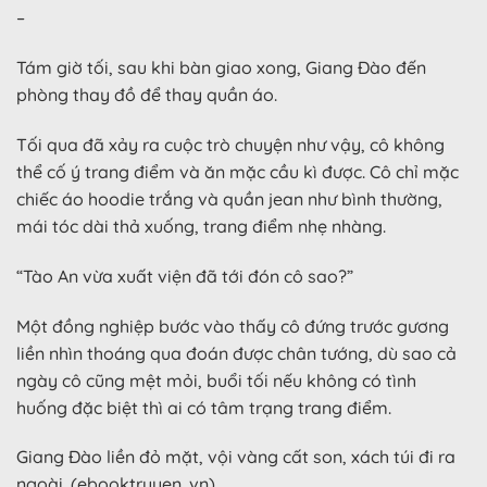
–
Tám giờ tối, sau khi bàn giao xong, Giang Đào đến
phòng thay đồ để thay quần áo.
Tối qua đã xảy ra cuộc trò chuyện như vậy, cô không
thể cố ý trang điểm và ăn mặc cầu kì được. Cô chỉ mặc
chiếc áo hoodie trắng và quần jean như bình thường,
mái tóc dài thả xuống, trang điểm nhẹ nhàng.
“Tào An vừa xuất viện đã tới đón cô sao?”
Một đồng nghiệp bước vào thấy cô đứng trước gương
liền nhìn thoáng qua đoán được chân tướng, dù sao cả
ngày cô cũng mệt mỏi, buổi tối nếu không có tình
huống đặc biệt thì ai có tâm trạng trang điểm.
Giang Đào liền đỏ mặt, vội vàng cất son, xách túi đi ra
ngoài. (ebooktruyen. vn)