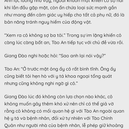
Anh lực lưỡng như vậy, ngoài khuôn mặt khiến cô sợ hãi
khi lần đầu gặp mặt, còn ẩn chứa loại sức mạnh gần
như mang đến cảm giác uy hiếp cho tất cả phụ nữ, đó là
bản năng tránh nguy hiểm của động vật.
“Xem ra cô không sợ ba tôi.” Trong sự im lặng khiến cô
càng lúc càng bất an, Tào An tiếp tục với chủ đề vừa rồi.
Giang Đào nghi hoặc hỏi: “Sao anh lại nói vậy?”
Tào An: “Ở trước mặt ông ấy cô rất bình tĩnh. Ông ấy
cũng biết tôi hẹn hò với y tá khoa ngoại tổng quát
nhưng cũng không nghi ngờ gì cô.”
Giang Đào lúc đó không còn lựa chọn nào khác, cô
không muốn gây thêm khó xử nên chỉ có thể giả vờ
rằng cô không có mối quan hệ gì với Tào An ngoài quan
hệ y tá và bệnh nhân, đối xử tự nhiên với Tào Chính
Quân như người nhà của bệnh nhân, lễ phép giữ khoảng