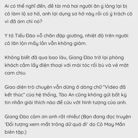
Ai có thể nghĩ đến, đề tài mà hai người ăn ý lảng lại bị
cô làm lộ sơ hở, anh lợi dụng sơ hở này rồi có ý trách cô
vì đã ám chỉ nó?
Y tá Tiểu Đào vỗ chăn đập giường, nhiệt độ trên người
cô lăn lộn mấy lần vẫn không giảm.
Không biết đã qua bao lâu, Giang Đào trở lại phòng
khách cầm lấy điện thoại với mái tóc rối bù và vẻ mặt
cam chịu.
Giao diện trò chuyện vẫn dừng ở dòng chữ “Video đã
kết thúc” của hệ thống, Tào An cũng không gửi bất kỳ
tin nhắn giải thích nào để cứu vớt hình tượng của anh.
Giang Đào cảm ơn anh rất nhiều! (Bạn đang đọc truyện
‘Đối tượng xem mắt trông dữ quá đi’ do Cỏ May Mắn
biên tập.)