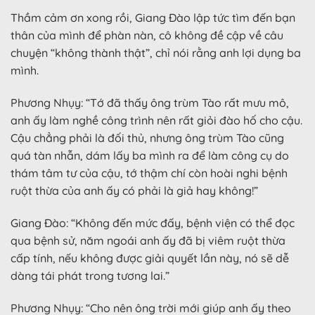
Thầm cảm ơn xong rồi, Giang Đào lập tức tìm đến bạn
thân của mình để phàn nàn, cô không đề cập về câu
chuyện “không thành thật”, chỉ nói rằng anh lợi dụng ba
mình.
Phương Nhụy: “Tớ đã thấy ông trùm Tào rất mưu mô,
anh ấy làm nghề công trình nên rất giỏi đào hố cho cậu.
Cậu chẳng phải là đối thủ, nhưng ông trùm Tào cũng
quá tàn nhẫn, dám lấy ba mình ra để làm công cụ do
thám tâm tư của cậu, tớ thậm chí còn hoài nghi bệnh
ruột thừa của anh ấy có phải là giả hay không!”
Giang Đào: “Không đến mức đấy, bệnh viện có thể đọc
qua bệnh sử, năm ngoái anh ấy đã bị viêm ruột thừa
cấp tính, nếu không được giải quyết lần này, nó sẽ dễ
dàng tái phát trong tương lai.”
Phương Nhụy: “Cho nên ông trời mới giúp anh ấy theo