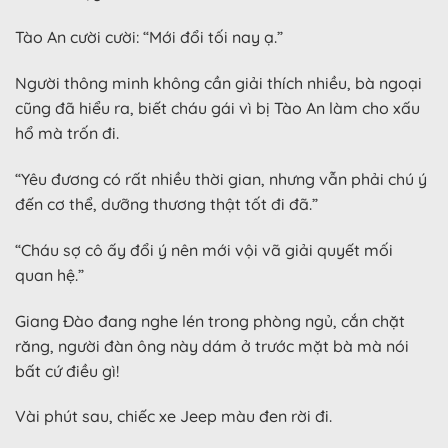
Tào An cười cười: “Mới đổi tối nay ạ.”
Người thông minh không cần giải thích nhiều, bà ngoại
cũng đã hiểu ra, biết cháu gái vì bị Tào An làm cho xấu
hổ mà trốn đi.
“Yêu đương có rất nhiều thời gian, nhưng vẫn phải chú ý
đến cơ thể, dưỡng thương thật tốt đi đã.”
“Cháu sợ cô ấy đổi ý nên mới vội vã giải quyết mối
quan hệ.”
Giang Đào đang nghe lén trong phòng ngủ, cắn chặt
răng, người đàn ông này dám ở trước mặt bà mà nói
bất cứ điều gì!
Vài phút sau, chiếc xe Jeep màu đen rời đi.