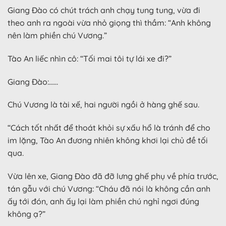
Giang Đào có chút trách anh chạy tung tung, vừa đi
theo anh ra ngoài vừa nhỏ giọng thì thầm: “Anh không
nên làm phiền chú Vương.”
Tào An liếc nhìn cô: “Tối mai tôi tự lái xe đi?”
Giang Đào:……
Chú Vương là tài xế, hai người ngồi ở hàng ghế sau.
“Cách tốt nhất để thoát khỏi sự xấu hổ là tránh để cho
im lặng, Tào An đương nhiên không khơi lại chủ đề tối
qua.
Vừa lên xe, Giang Đào đã đỡ lưng ghế phụ về phía trước,
tán gẫu với chú Vương: “Cháu đã nói là không cần anh
ấy tới đón, anh ấy lại làm phiền chú nghỉ ngơi đúng
không ạ?”