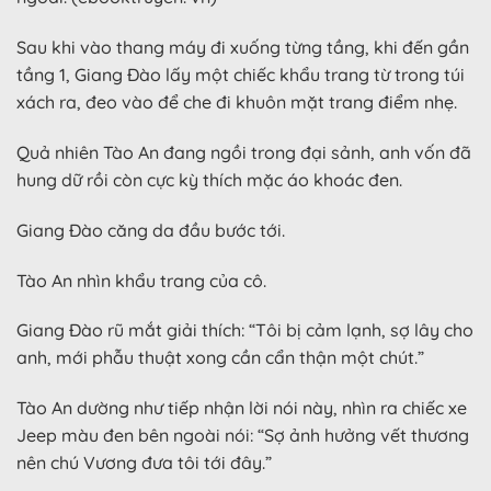
Sau khi vào thang máy đi xuống từng tầng, khi đến gần
tầng 1, Giang Đào lấy một chiếc khẩu trang từ trong túi
xách ra, đeo vào để che đi khuôn mặt trang điểm nhẹ.
Quả nhiên Tào An đang ngồi trong đại sảnh, anh vốn đã
hung dữ rồi còn cực kỳ thích mặc áo khoác đen.
Giang Đào căng da đầu bước tới.
Tào An nhìn khẩu trang của cô.
Giang Đào rũ mắt giải thích: “Tôi bị cảm lạnh, sợ lây cho
anh, mới phẫu thuật xong cần cẩn thận một chút.”
Tào An dường như tiếp nhận lời nói này, nhìn ra chiếc xe
Jeep màu đen bên ngoài nói: “Sợ ảnh hưởng vết thương
nên chú Vương đưa tôi tới đây.”