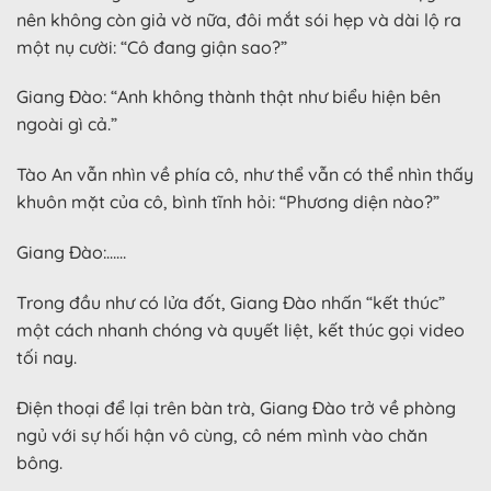
nên không còn giả vờ nữa, đôi mắt sói hẹp và dài lộ ra
một nụ cười: “Cô đang giận sao?”
Giang Đào: “Anh không thành thật như biểu hiện bên
ngoài gì cả.”
Tào An vẫn nhìn về phía cô, như thể vẫn có thể nhìn thấy
khuôn mặt của cô, bình tĩnh hỏi: “Phương diện nào?”
Giang Đào:……
Trong đầu như có lửa đốt, Giang Đào nhấn “kết thúc”
một cách nhanh chóng và quyết liệt, kết thúc gọi video
tối nay.
Điện thoại để lại trên bàn trà, Giang Đào trở về phòng
ngủ với sự hối hận vô cùng, cô ném mình vào chăn
bông.