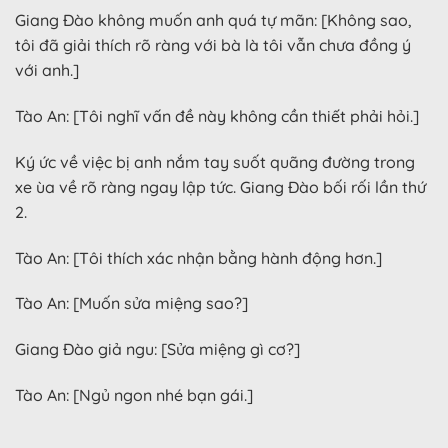
Giang Đào không muốn anh quá tự mãn: [Không sao,
tôi đã giải thích rõ ràng với bà là tôi vẫn chưa đồng ý
với anh.]
Tào An: [Tôi nghĩ vấn đề này không cần thiết phải hỏi.]
Ký ức về việc bị anh nắm tay suốt quãng đường trong
xe ùa về rõ ràng ngay lập tức. Giang Đào bối rối lần thứ
2.
Tào An: [Tôi thích xác nhận bằng hành động hơn.]
Tào An: [Muốn sửa miệng sao?]
Giang Đào giả ngu: [Sửa miệng gì cơ?]
Tào An: [Ngủ ngon nhé bạn gái.]