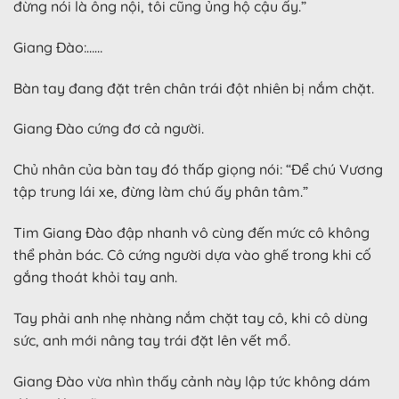
đừng nói là ông nội, tôi cũng ủng hộ cậu ấy.”
Giang Đào:……
Bàn tay đang đặt trên chân trái đột nhiên bị nắm chặt.
Giang Đào cứng đơ cả người.
Chủ nhân của bàn tay đó thấp giọng nói: “Để chú Vương
tập trung lái xe, đừng làm chú ấy phân tâm.”
Tim Giang Đào đập nhanh vô cùng đến mức cô không
thể phản bác. Cô cứng người dựa vào ghế trong khi cố
gắng thoát khỏi tay anh.
Tay phải anh nhẹ nhàng nắm chặt tay cô, khi cô dùng
sức, anh mới nâng tay trái đặt lên vết mổ.
Giang Đào vừa nhìn thấy cảnh này lập tức không dám