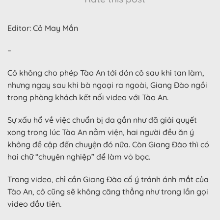
Editor: Cỏ May Mắn
–
Cô không cho phép Tào An tới đón cô sau khi tan làm,
nhưng ngay sau khi bà ngoại ra ngoài, Giang Đào ngồi
trong phòng khách kết nối video với Tào An.
Sự xấu hổ về việc chuẩn bị da gần như đã giải quyết
xong trong lúc Tào An nằm viện, hai người đều ăn ý
không đề cập đến chuyện đó nữa. Còn Giang Đào thì có
hai chữ “chuyên nghiệp” để làm vỏ bọc.
Trong video, chỉ cần Giang Đào cố ý tránh ánh mắt của
Tào An, cô cũng sẽ không căng thẳng như trong lần gọi
video đầu tiên.