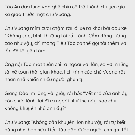
Tào An dựa lưng vào ghế nhìn cô trở thành chuyên gia
xã giao trước mặt chú Vương.
Chú Vương mỉm cười chậm rãi lái xe ra khỏi bãi đậu xe:
“Không sao, bình thường tôi rất rảnh. Cầm đồng lương
cao như vậy, chỉ mong Tiểu Tào có thể gọi tôi thêm vài
lần để tôi yên tâm.”
Ông nội Tào một tuần chỉ ra ngoài vài lần, so với những
tài xế toàn thời gian khác, lịch trình của chú Vương rất
nhàn nhã khiến nhiều người ghen tị.
Giang Đào im lặng vài giây rồi hỏi: “Vết mổ của anh ấy
còn chưa lành, lại đi ra ngoài như thế này, sao chú
không khuyên nhủ anh ấy?”
Chú Vương: “Không cần khuyên, lớn như vậy rồi tự biết
nặng nhẹ, hơn nữa Tiểu Tào gặp được người con gái tốt,