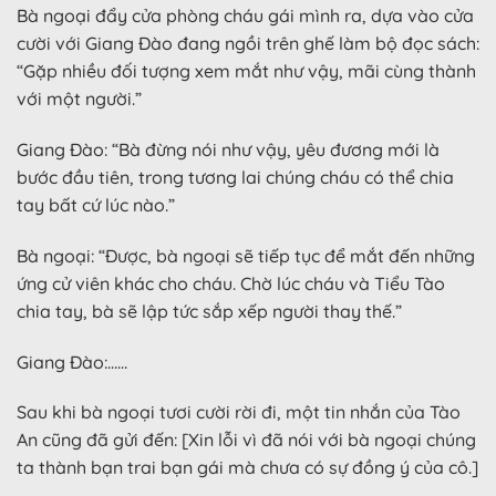
Bà ngoại đẩy cửa phòng cháu gái mình ra, dựa vào cửa
cười với Giang Đào đang ngồi trên ghế làm bộ đọc sách:
“Gặp nhiều đối tượng xem mắt như vậy, mãi cùng thành
với một người.”
Giang Đào: “Bà đừng nói như vậy, yêu đương mới là
bước đầu tiên, trong tương lai chúng cháu có thể chia
tay bất cứ lúc nào.”
Bà ngoại: “Được, bà ngoại sẽ tiếp tục để mắt đến những
ứng cử viên khác cho cháu. Chờ lúc cháu và Tiểu Tào
chia tay, bà sẽ lập tức sắp xếp người thay thế.”
Giang Đào:……
Sau khi bà ngoại tươi cười rời đi, một tin nhắn của Tào
An cũng đã gửi đến: [Xin lỗi vì đã nói với bà ngoại chúng
ta thành bạn trai bạn gái mà chưa có sự đồng ý của cô.]