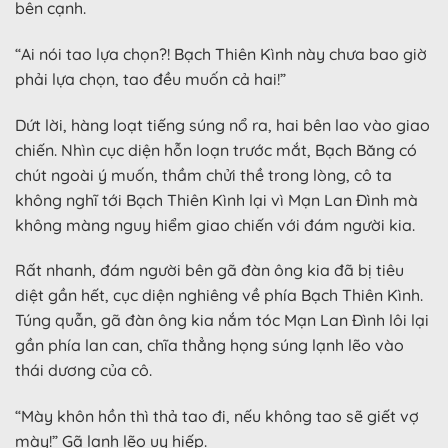
bên cạnh.
“Ai nói tao lựa chọn?! Bạch Thiên Kình này chưa bao giờ
phải lựa chọn, tao đều muốn cả hai!”
Dứt lời, hàng loạt tiếng súng nổ ra, hai bên lao vào giao
chiến. Nhìn cục diện hỗn loạn trước mắt, Bạch Băng có
chút ngoài ý muốn, thầm chửi thề trong lòng, cô ta
không nghĩ tới Bạch Thiên Kình lại vì Mạn Lan Đình mà
không màng nguy hiểm giao chiến với đám người kia.
Rất nhanh, đám người bên gã đàn ông kia đã bị tiêu
diệt gần hết, cục diện nghiêng về phía Bạch Thiên Kình.
Túng quẫn, gã đàn ông kia nắm tóc Mạn Lan Đình lôi lại
gần phía lan can, chĩa thẳng họng súng lạnh lẽo vào
thái dương của cô.
“Mày khôn hồn thì thả tao đi, nếu không tao sẽ giết vợ
mày!” Gã lạnh lẽo uy hiếp.