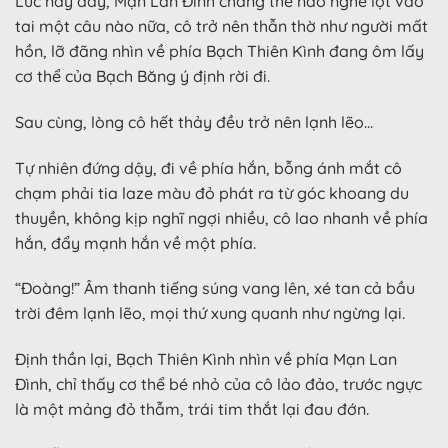
Lúc này đây, Mạn Lan Đình chẳng thể nào nghe lọt vào
tai một câu nào nữa, cô trở nên thẫn thờ như người mất
hồn, lỡ đãng nhìn về phía Bạch Thiên Kình đang ôm lấy
cơ thể của Bạch Băng ý định rời đi.
Sau cùng, lòng cô hết thảy đều trở nên lạnh lẽo…
Tự nhiên đứng dậy, đi về phía hắn, bỗng ánh mắt cô
chạm phải tia laze màu đỏ phát ra từ góc khoang du
thuyền, không kịp nghĩ ngợi nhiều, cô lao nhanh về phía
hắn, đẩy mạnh hắn về một phía.
“Đoàng!” Âm thanh tiếng súng vang lên, xé tan cả bầu
trời đêm lạnh lẽo, mọi thứ xung quanh như ngừng lại.
Định thần lại, Bạch Thiên Kình nhìn về phía Mạn Lan
Đình, chỉ thấy cơ thể bé nhỏ của cô lảo đảo, trước ngực
là một mảng đỏ thẫm, trái tim thắt lại đau đớn.