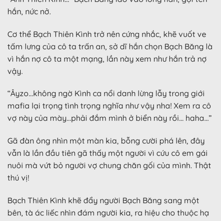
hắn, nức nở.
Cơ thể Bạch Thiên Kình trở nên cứng nhắc, khẽ vuốt ve
tấm lưng của cô ta trấn an, sở dĩ hắn chọn Bạch Băng là
vì hắn nợ cô ta một mạng, lần này xem như hắn trả nợ
vậy.
“Âyzo…không ngờ Kình ca nổi danh lừng lẫy trong giới
mafia lại trọng tình trọng nghĩa như vậy nha! Xem ra cô
vợ này của mày…phải đắm mình ở biển này rồi… haha…”
Gã đàn ông nhìn một màn kia, bỗng cười phá lên, đây
vẫn là lần đầu tiên gã thấy một người vì cứu cô em gái
nuôi mà vứt bỏ người vợ chung chăn gối của mình. Thật
thú vị!
Bạch Thiên Kình khẽ đẩy người Bạch Băng sang một
bên, tà ác liếc nhìn đám người kia, ra hiệu cho thuộc hạ