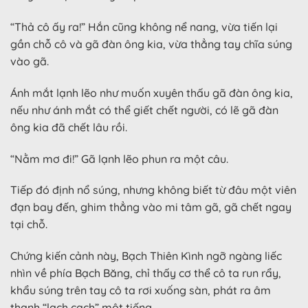
“Thả cô ấy ra!” Hắn cũng không nể nang, vừa tiến lại
gần chỗ cô và gã đàn ông kia, vừa thẳng tay chĩa súng
vào gã.
Ánh mắt lạnh lẽo như muốn xuyên thấu gã đàn ông kia,
nếu như ánh mắt có thể giết chết người, có lẽ gã đàn
ông kia đã chết lâu rồi.
“Nằm mơ đi!” Gã lạnh lẽo phun ra một câu.
Tiếp đó định nổ súng, nhưng không biết từ đâu một viên
đạn bay đến, ghim thẳng vào mi tâm gã, gã chết ngay
tại chỗ.
Chứng kiến cảnh này, Bạch Thiên Kình ngỡ ngàng liếc
nhìn về phía Bạch Băng, chỉ thấy cơ thể cô ta run rẩy,
khẩu súng trên tay cô ta rơi xuống sàn, phát ra âm
thanh “lạch cạch” một tiếng.