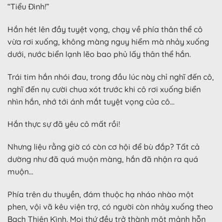
“Tiểu Đình!”
Hắn hét lên đầy tuyệt vọng, chạy về phía thân thể cô
vừa rơi xuống, không màng nguy hiểm mà nhảy xuống
dưới, nước biển lạnh lẽo bao phủ lấy thân thể hắn.
Trái tim hắn nhói đau, trong đầu lúc này chỉ nghĩ đến cô,
nghĩ đến nụ cười chua xót trước khi cô rơi xuống biển
nhìn hắn, nhớ tới ánh mắt tuyệt vọng của cô…
Hắn thực sự đã yêu cô mất rồi!
Nhưng liệu rằng giờ có còn cơ hội để bù đắp? Tất cả
dường như đã quá muộn màng, hắn đã nhận ra quá
muộn…
Phía trên du thuyền, đám thuộc hạ nháo nhào một
phen, vội vã kêu viện trợ, có người còn nhảy xuống theo
Bạch Thiên Kình. Mọi thứ đều trở thành một mảnh hỗn