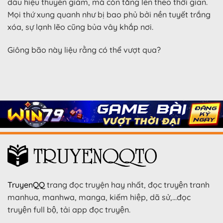
dấu hiệu thuyên giảm, mà còn tăng lên theo thời gian.
Mọi thứ xung quanh như bị bao phủ bởi nền tuyết trắng
xóa, sự lạnh lẽo cũng bủa vây khắp nơi.
Giông bão này liệu rằng có thể vượt qua?
TruyenQQ
trang đọc truyện hay nhất, đọc truyện tranh
manhua, manhwa, manga, kiếm hiệp, dã sử,…đọc
truyện full bộ, tải app đọc truyện.