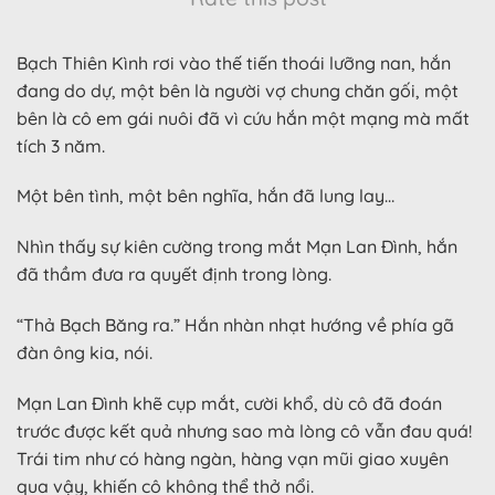
Bạch Thiên Kình rơi vào thế tiến thoái lưỡng nan, hắn
đang do dự, một bên là người vợ chung chăn gối, một
bên là cô em gái nuôi đã vì cứu hắn một mạng mà mất
tích 3 năm.
Một bên tình, một bên nghĩa, hắn đã lung lay…
Nhìn thấy sự kiên cường trong mắt Mạn Lan Đình, hắn
đã thầm đưa ra quyết định trong lòng.
“Thả Bạch Băng ra.” Hắn nhàn nhạt hướng về phía gã
đàn ông kia, nói.
Mạn Lan Đình khẽ cụp mắt, cười khổ, dù cô đã đoán
trước được kết quả nhưng sao mà lòng cô vẫn đau quá!
Trái tim như có hàng ngàn, hàng vạn mũi giao xuyên
qua vậy, khiến cô không thể thở nổi.