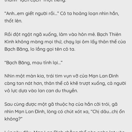
“Anh…em giết người rồi…” Cô ta hoảng loạn nhìn hắn,
thốt lên.
Rồi đột ngột ngã xuống, lâm vào hôn mê. Bạch Thiên
Kình không màng mọi thứ, chạy lại ôm lấy thân thể của
Bạch Băng, lo lắng gọi tên cô ta.
“Bạch Băng, mau tỉnh lại…”
Nhìn một màn kia, trái tim vụn vỡ của Mạn Lan Đình
càng tan nát hơn, thân thể cô khẽ trượt xuống, cả người
vô lực dựa vào lan can du thuyền.
Sau cùng được một gã thuộc hạ của hắn cởi trói, gã
nhìn Mạn Lan Đình, lòng có chút xót xa, “Chị dâu…chị ổn
không?”