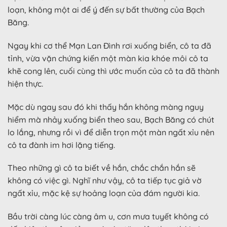
loạn, không một ai để ý đến sự bất thường của Bạch
Băng.
Ngay khi cơ thể Mạn Lan Đình rơi xuống biển, cô ta đã
tỉnh, vừa vặn chứng kiến một màn kia khóe môi cô ta
khẽ cong lên, cuối cùng thì ước muốn của cô ta đã thành
hiện thực.
Mặc dù ngay sau đó khi thấy hắn không màng nguy
hiểm mà nhảy xuống biển theo sau, Bạch Băng có chút
lo lắng, nhưng rồi vì để diễn trọn một màn ngất xỉu nên
cô ta đành im hơi lặng tiếng.
Theo những gì cô ta biết về hắn, chắc chắn hắn sẽ
không có việc gì. Nghĩ như vậy, cô ta tiếp tục giả vờ
ngất xỉu, mặc kệ sự hoảng loạn của đám người kia.
Bầu trời càng lúc càng âm u, cơn mưa tuyết không có