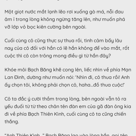
Một giọt nước mắt lạnh lẽo rơi xuống gò má, nỗi đau
âm ỉ trong lòng không ngừng tăng lên, như muốn phá
vỡ lớp vỏ bọc kiên cường bên ngoài.
Cuối cùng cô cũng thực sự thua rồi, tình cảm bấy lâu
nay của cô đối với hắn có lẽ hắn không để vào mắt, rốt
cuộc thì cô còn trông mong điều gì từ hắn đây?
Khóe môi Bạch Băng khẽ cong lên, liếc nhìn về phía Mạn
Lan Đình, dường như muốn nói: ‘Nhìn đi, cô thua rồi! Anh
ấy chọn tôi, không phải chọn cô, haha…đồ thua cuộc!’
Cô ta đắc ý cười thầm trong lòng, bên ngoài vẫn tỏ ra
yếu đuối từ từ theo chân tên đàn em của gã đàn ông kia
đi về phía Bạch Thiên Kình, cuối cùng cô ta cũng chiến
thắng.
“Anh Thiên Kình…” Bạch Băng lao vào lòng hắn, gọi tên