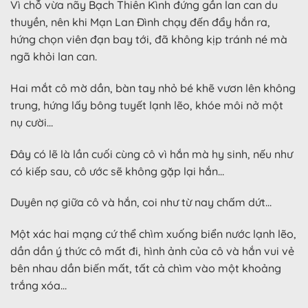
Vì chỗ vừa nãy Bạch Thiên Kình đứng gần lan can du
thuyền, nên khi Mạn Lan Đình chạy đến đẩy hắn ra,
hứng chọn viên đạn bay tới, đã không kịp tránh né mà
ngã khỏi lan can.
Hai mắt cô mờ dần, bàn tay nhỏ bé khẽ vươn lên không
trung, hứng lấy bông tuyết lạnh lẽo, khóe môi nở một
nụ cười…
Đây có lẽ là lần cuối cùng cô vì hắn mà hy sinh, nếu như
có kiếp sau, cô ước sẽ không gặp lại hắn…
Duyên nợ giữa cô và hắn, coi như từ nay chấm dứt…
Một xác hai mạng cứ thể chìm xuống biển nước lạnh lẽo,
dần dần ý thức cô mất đi, hình ảnh của cô và hắn vui vẻ
bên nhau dần biến mất, tất cả chìm vào một khoảng
trắng xóa…