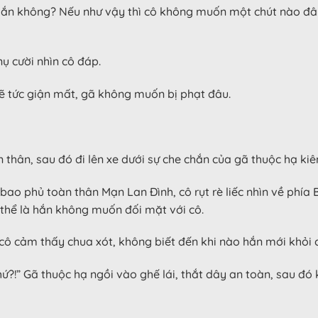
ến hắn không? Nếu như vậy thì cô không muốn một chút nào đâ
ụ cười nhìn cô đáp.
 sẽ tức giận mất, gã không muốn bị phạt đâu.
 thân, sau đó đi lên xe dưới sự che chắn của gã thuộc hạ kiê
bao phủ toàn thân Mạn Lan Đình, cô rụt rè liếc nhìn về phía
thể là hắn không muốn đối mặt với cô.
cô cảm thấy chua xót, không biết đến khi nào hắn mới khỏi 
ứ?!” Gã thuộc hạ ngồi vào ghế lái, thắt dây an toàn, sau đó k