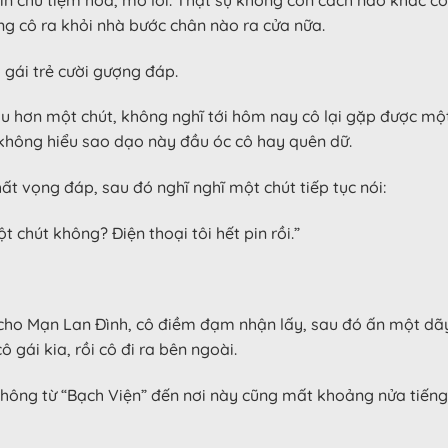
ng cô ra khỏi nhà bước chân nào ra cửa nữa.
ô gái trẻ cười gượng đáp.
u hơn một chút, không nghĩ tới hôm nay cô lại gặp được mộ
không hiểu sao dạo này đầu óc cô hay quên dữ.
ất vọng đáp, sau đó nghĩ nghĩ một chút tiếp tục nói:
t chút không? Điện thoại tôi hết pin rồi.”
 cho Mạn Lan Đình, cô điềm đạm nhận lấy, sau đó ấn một dãy
ô gái kia, rồi cô đi ra bên ngoài.
ông từ “Bạch Viện” đến nơi này cũng mất khoảng nửa tiếng đồ