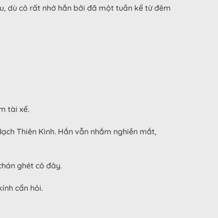
u, dù cô rất nhớ hắn bởi đã một tuần kể từ đêm
m tài xế.
 Bạch Thiên Kình. Hắn vẫn nhắm nghiền mắt,
chán ghét cô đây.
ính cẩn hỏi.