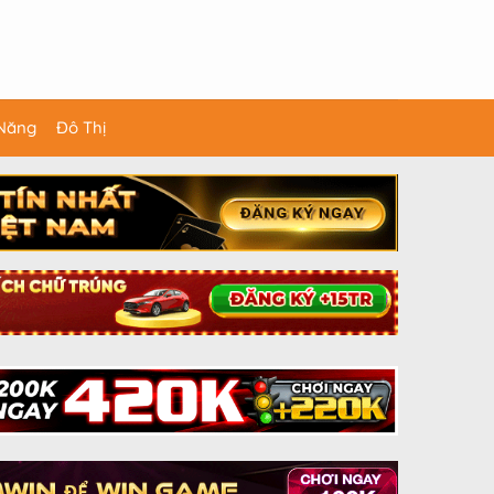
 Năng
Đô Thị