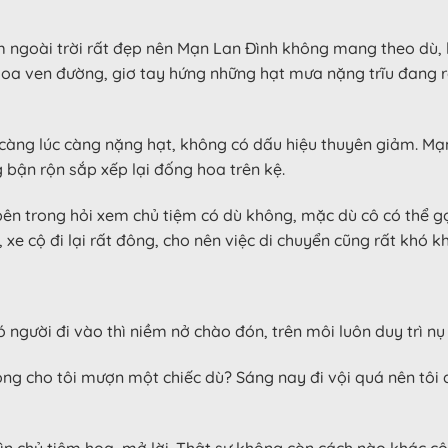
àm ngoài trời rất đẹp nên Mạn Lan Đình không mang theo dù, k
hoa ven đường, giơ tay hứng những hạt mưa nặng trĩu đang
càng lúc càng nặng hạt, không có dấu hiệu thuyên giảm. Mạn L
 bận rộn sắp xếp lại đống hoa trên kệ.
bên trong hỏi xem chủ tiệm có dù không, mặc dù cô có thể gọ
, xe cộ đi lại rất đông, cho nên việc di chuyển cũng rất khó k
 người đi vào thì niềm nở chào đón, trên môi luôn duy trì nụ 
hông cho tôi mượn một chiếc dù? Sáng nay đi vội quá nên t
ìn chủ tiệm hoa, mở lời. Thật sự không còn cách nào khác c