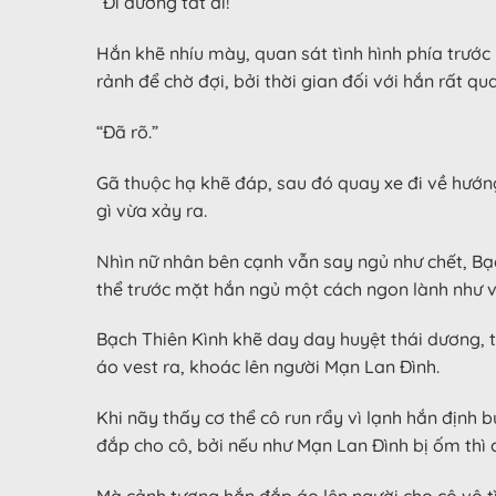
“Đi đường tắt đi!”
Hắn khẽ nhíu mày, quan sát tình hình phía trước 
rảnh để chờ đợi, bởi thời gian đối với hắn rất qu
“Đã rõ.”
Gã thuộc hạ khẽ đáp, sau đó quay xe đi về hướng
gì vừa xảy ra.
Nhìn nữ nhân bên cạnh vẫn say ngủ như chết, Bạ
thể trước mặt hắn ngủ một cách ngon lành như v
Bạch Thiên Kình khẽ day day huyệt thái dương, t
áo vest ra, khoác lên người Mạn Lan Đình.
Khi nãy thấy cơ thể cô run rẩy vì lạnh hắn định
đắp cho cô, bởi nếu như Mạn Lan Đình bị ốm thì c
Mà cảnh tượng hắn đắp áo lên người cho cô vô tì