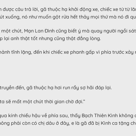
ược câu trả lời, gã thuộc hạ khởi động xe, chiếc xe từ từ lă
út xuống, nó như muốn gột rửa hết thảy mọi thứ mà nó đi qu
 một chút, Mạn Lan Đình cũng biết ý mà quay người ngồi sát
p lại anh thật tốt nhưng cũng thật đắng lòng.
ảnh tĩnh lặng, đến khi chiếc xe phanh gấp vì phía trước xảy
uyền đến, gã thuộc hạ hơi run rẩy sợ hãi đáp lại.
g ta sẽ mất một chút thời gian chờ đợi.”
qua kính chiếu hậu về phía sau, thấy Bạch Thiên Kình không
hông phải còn có chị dâu ở đây, e là gã đã bị Kình ca tặng c