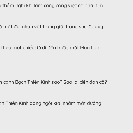
u thầm nghĩ khi làm xong công việc cô phải tìm
một đại nhân vật trong giới trang sức đá quý.
ầm theo một chiếc dù đi đến trước mặt Mạn Lan
ên cạnh Bạch Thiên Kình sao? Sao lại đến đón cô?
ạch Thiên Kình đang ngồi kia, nhắm mắt dưỡng