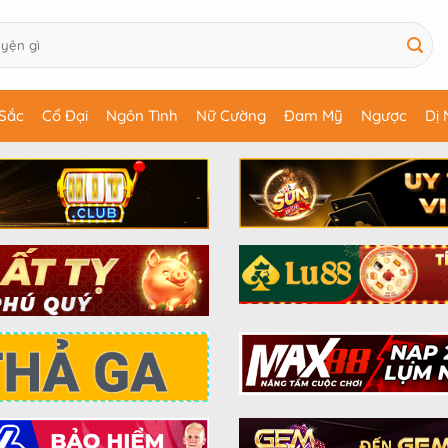
Sắc
Cổ Đại
Ngôn Tình
Nữ Cường
Đam Mỹ
Ngược
Dị