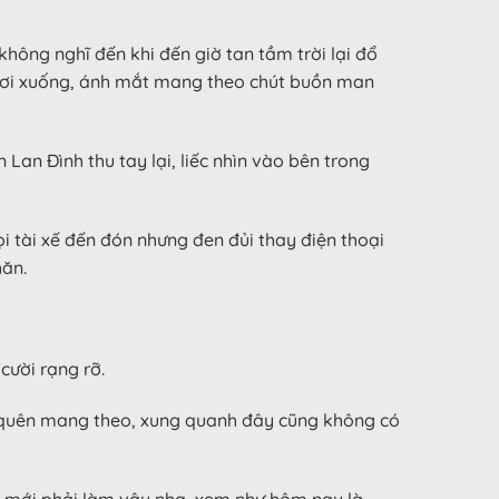
hông nghĩ đến khi đến giờ tan tầm trời lại đổ
 rơi xuống, ánh mắt mang theo chút buồn man
an Đình thu tay lại, liếc nhìn vào bên trong
i tài xế đến đón nhưng đen đủi thay điện thoại
hăn.
cười rạng rỡ.
ôi quên mang theo, xung quanh đây cũng không có
ô mới phải làm vậy nha, xem như hôm nay là