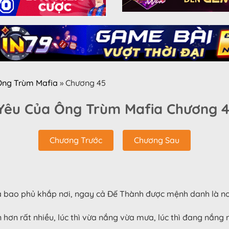
 Ông Trùm Mafia
»
Chương 45
 Yêu Của Ông Trùm Mafia Chương 
Chương Trước
Chương Sau
 bao phủ khắp nơi, ngay cả Đế Thành được mệnh danh là nơ
n hơn rất nhiều, lúc thì vừa nắng vừa mưa, lúc thì đang nắng