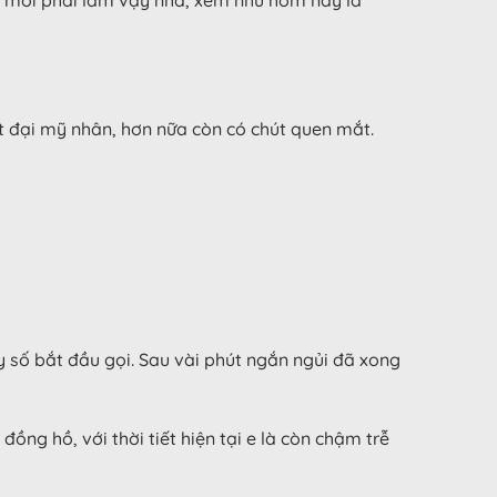
t đại mỹ nhân, hơn nữa còn có chút quen mắt.
 số bắt đầu gọi. Sau vài phút ngắn ngủi đã xong
ng hồ, với thời tiết hiện tại e là còn chậm trễ