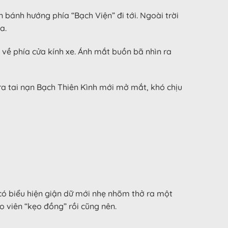
n bánh hướng phía “Bạch Viện” đi tới. Ngoài trời
a.
 về phía cửa kính xe. Ánh mắt buồn bã nhìn ra
 ra tai nạn Bạch Thiên Kình mới mở mắt, khó chịu
 có biểu hiện giận dữ mới nhẹ nhõm thở ra một
ho viên “kẹo đồng” rồi cũng nên.