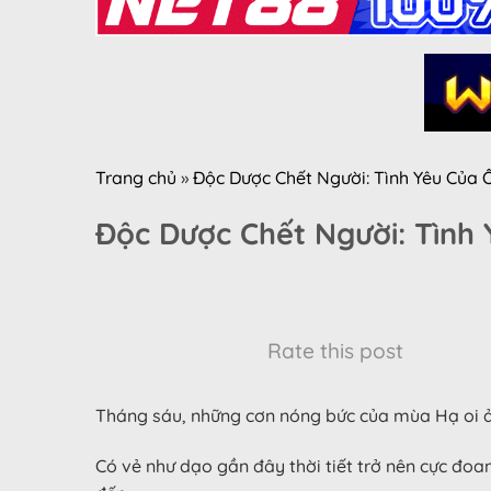
Trang chủ
»
Độc Dược Chết Người: Tình Yêu Của
Độc Dược Chết Người: Tình
Rate this post
Tháng sáu, những cơn nóng bức của mùa Hạ oi ả
Có vẻ như dạo gần đây thời tiết trở nên cực đoa