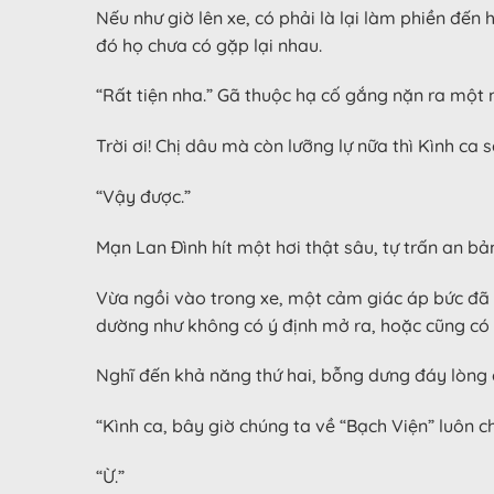
Nếu như giờ lên xe, có phải là lại làm phiền đ
đó họ chưa có gặp lại nhau.
“Rất tiện nha.” Gã thuộc hạ cố gắng nặn ra một n
Trời ơi! Chị dâu mà còn lưỡng lự nữa thì Kình ca
“Vậy được.”
Mạn Lan Đình hít một hơi thật sâu, tự trấn an bản
Vừa ngồi vào trong xe, một cảm giác áp bức đã 
dường như không có ý định mở ra, hoặc cũng có 
Nghĩ đến khả năng thứ hai, bỗng dưng đáy lòng 
“Kình ca, bây giờ chúng ta về “Bạch Viện” luôn ch
“Ừ.”