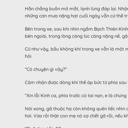
Hắn chẳng buồn mở mắt, lạnh lùng đáp lại. Nhận đ
những cơn mưa nặng hạt cuối ngày vẫn cứ thế tr
Bên trong xe, sau khi nhìn ngắm Bạch Thiên Kình
bên ngoài, trong lòng càng lúc càng nặng nề, gặ
Cứ như vậy, bầu không khí trong xe vẫn là một m
hỏi.
“Có chuyện gì vậy?”
Cảm nhận được dòng khí thế áp bức từ phía sau tr
“Xin lỗi Kình ca, phía trước có tai nạn, e là chún
Nói xong, gã thuộc hạ còn không quên liếc nhìn 
hơi. Vừa rồi thật con mẹ nó sợ chết gã rồi, nếu k