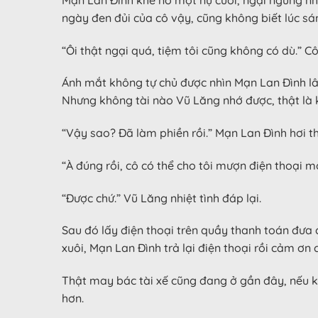
ngày đen đủi của cô vậy, cũng không biết lúc sá
“Ôi thật ngại quá, tiệm tôi cũng không có dù.” C
Ánh mắt không tự chủ được nhìn Mạn Lan Đình lâ
Nhưng không tài nào Vũ Lăng nhớ được, thật là 
“Vậy sao? Đã làm phiền rồi.” Mạn Lan Đình hơi th
“À đúng rồi, cô có thể cho tôi mượn điện thoại mộ
“Được chứ.” Vũ Lăng nhiệt tình đáp lại.
Sau đó lấy điện thoại trên quầy thanh toán đưa
xuôi, Mạn Lan Đình trả lại điện thoại rồi cảm ơn c
Thật may bác tài xế cũng đang ở gần đây, nếu kh
hơn.