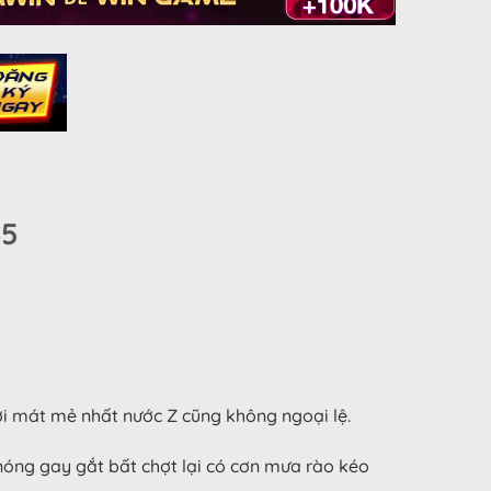
45
i mát mẻ nhất nước Z cũng không ngoại lệ.
 nóng gay gắt bất chợt lại có cơn mưa rào kéo