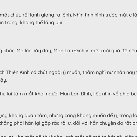
một chút, rồi lạnh giọng ra lệnh. Nhìn tình hình trước mặt e
an trọng, không thể lãng phí.
 khác. Mà lúc này đây, Mạn Lan Đình vì mệt mỏi quá độ nên 
ch Thiên Kình có chút ngoài ý muốn, thầm nghĩ nữ nhân này 
ậy.
hu lại tầm mắt khỏi người Mạn Lan Đình, liếc nhìn về phía bê
 bụng không quan tâm, nhưng càng không muốn để ý, trong lò
hẳng phải hắn lại gặp rắc rối ư, đối với hắn chuyện đó rất p
nh lọt vào mắt gã thuộc hạ, ánh mắt gã mở to hết cỡ, hiển nh