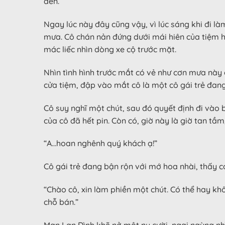
đến.
Ngay lúc này đây cũng vậy, vì lúc sáng khi đi l
mưa. Cô chán nản đứng dưới mái hiên của tiệm 
mác liếc nhìn dòng xe cộ trước mặt.
Nhìn tình hình trước mắt có vẻ như cơn mưa này 
cửa tiệm, đập vào mắt cô là một cô gái trẻ đang
Cô suy nghĩ một chút, sau đó quyết định đi vào 
của cô đã hết pin. Còn có, giờ này là giờ tan tầm
“A…hoan nghênh quý khách ạ!”
Cô gái trẻ đang bận rộn với mớ hoa nhài, thấy có
“Chào cô, xin làm phiền một chút. Có thể hay k
chỗ bán.”
Mạn Lan Đình khẽ nở một nụ cười, ngại ngùng nh