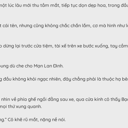
ột lúc lâu mới thu tầm mắt, tiếp tục dọn dẹp hoa, trong đầ
ái tên, nhưng cũng không chắc chắn lắm, cơ mà hình như là 
o dừng lại trước cửa tiệm, tài xế trên xe bước xuống, tay c
i bung dù che cho Mạn Lan Đình.
ng đầu không khỏi ngạc nhiên, đây chẳng phải là thuộc hạ b
nhìn về phía ghế ngồi đằng sau xe, qua cửa kính cô thấy B
 mọi thứ xung quanh.
.” Cô khẽ rũ mắt, nặng nề nói.