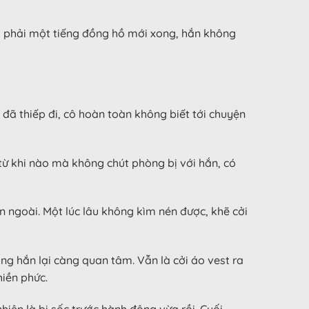
 là phải một tiếng đồng hồ mới xong, hắn không
đã thiếp đi, cô hoàn toàn không biết tới chuyện
từ khi nào mà không chút phòng bị với hắn, có
n ngoài. Một lúc lâu không kìm nén được, khẽ cởi
ng hắn lại càng quan tâm. Vẫn là cởi áo vest ra
hiền phức.
iên là bị sốc trước hành động vừa rồi. Cuối